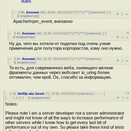
dules
3.86
,
Аноним
(
40
), 00:04, 15/12/2022 [
^
] [
^^
] [
^^^
] [
ответить
]
[
↑
]
+
–
/
[
к модератору
]
Apache/mpm_event, внезапно
–1
2.42
,
Аноним
(
40
), 13:44, 14/12/2022 [
^
] [
^^
] [
^^^
] [
ответить
]
[
↑
]
+
–
[
к модератору
]
/
Ну да, чего вы хотели от поделки под очень узкие
применения для полутора корпорастов, кому оно нужно.
2.92
,
Аноним
(
56
), 01:18, 15/12/2022 [
^
] [
^^
] [
^^^
] [
ответить
]
+
–
/
[
к модератору
]
То есть, для современного веба, гоняющего мелкие
фрагменты данных через вебсокет io_uring более
оптимален, чем epoll. Ок, спасибо за информацию.
+1
1.15
,
Sw00p aka Jerom
(
?
), 12:06, 14/12/2022 [
ответить
] [
﹢﹢﹢
]
+
–
[
· · ·
]
[
↓
] [
↑
] [
к модератору
]
/
Notes:
Please note I am a server developer not a server administrator
and might not know of all the ways to increase performance of
other servers while I know how to get every last bit of
performance out of my own. So please take these kind of tests