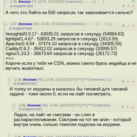
+1
1.33
,
Анонус
(
?
), 12:57, 14/12/2022 [
ответить
] [
﹢﹢﹢
] [
· · ·
]
+
–
[
к модератору
]
/
А чего это Лайти на 500 запросах так заваливается сильно?
1.37
,
Аноним
(
40
), 13:38, 14/12/2022 [
ответить
] [
﹢﹢﹢
] [
· · ·
]
[
↓
]
+
–
/
[
к модератору
]
hinsightd/0.9.17 - 63035.01 запросов в секунду (54984.63)
lighttpd/1.4.67 - 53693.29 запросов в секунду (1613.59)
Apache/2.4.54 - 37474.10 запросов в секунду (34305.55)
Caddy/2.6.2 - 35412.02 запросов в секунду (33995.57)
nginx/1.23.2 - 26673.64 запросов в секунду (26172.73)
===
Короче если у тебя не CDN, можно смело брать индейца и не
мучать жывотных.
2.38
,
Аноним
(
40
), 13:39, 14/12/2022 [
^
] [
^^
] [
^^^
] [
ответить
]
[
↓
]
+
–
/
[
к модератору
]
И толку от иоурины в казалось бы типовой для таковой
задаче - тоже около 0, если на лайт посмотреть.
3.39
,
Аноним
(
40
), 13:40, 14/12/2022 [
^
] [
^^
] [
^^^
] [
ответить
]
+
–
/
[
к модератору
]
Ладно, на лайт не смотрим - он слил в
распараллеливании. Смотрим на тот же апач - который
внутри очень сильно тяжелее поделки на иоурине.
+2