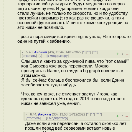
корпоративной культуры и будут медленно но верно
идти своим путем. И да пришел момент когда они
стали лучше, не только по скорости, но и по удобству
настройки например (это как раз не рюшечки, а таки
основной функционал). И ничто кроме конкуренции на
это никак не повлияло.
Просто пора смирится время nginx ушло, F5 это просто
один из путей к забвению.
5.43
,
Аноним
(
43
), 13:44, 14/12/2022 [
^
] [
^^
] [
^^^
]
+
–
/
[
ответить
]
[
↓
] [
к модератору
]
Слышал я как-то за кружечкой пива, что "тот самый"
код Сысоева уже весь переписали. Можно
проверить в blame, но глядя в hg graph поверить в
этом можно.
Я бы сейчас больше беспокоился бы, если Донин
засобирается куда-нибудь.
Что, конечно же, не отменяет заслуг Игоря, как
идеолога проекта. Но года с 2014 точно код от него
никак не зависел уже, емнип.
6.44
,
Аноним
(
30
), 13:58, 14/12/2022 [
^
] [
^^
] [
^^^
]
+
–
/
[
ответить
]
[
к модератору
]
Даже если и не переписан, а остался сколько лет
прошли перед веб серверами встают новые