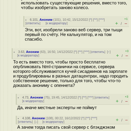
использовать существующие решения, вместо того,
чтобы изобретать заново колесо.
+1
6.101
,
Аноним
(
101
), 10:42, 15/12/2022 [
^
] [
^^
] [
^^^
]
+
–
[
ответить
]
[
к модератору
]
/
Эти, вот, изобрели заново веб сервер, три тыщи
первый по счёту. Не калькулятор, и на том
спасибо.
+3
3.63
,
Аноним
(
63
), 16:50, 14/12/2022 [
^
] [
^^
] [
^^^
] [
ответить
]
[
↑
]
+
–
[
к модератору
]
/
То есть вместо того, чтобы просто бесплатно
опубликовать html-странички на сервисе, сервера
которого обслуживаются кучей сисадминов на зарплате
и продублированы в разных датацентрах, надо городить
собственное решение, только для того, чтобы что-то
доказать анониму с опеннета?
+3
4.73
,
Аноним
(
75
), 19:45, 14/12/2022 [
^
] [
^^
] [
^^^
] [
ответить
]
+
–
[
к модератору
]
/
Да, иначе местные эксперты не поймут
4.108
,
Аноним
(
108
), 00:22, 16/12/2022 [
^
] [
^^
] [
^^^
]
+
–
/
[
ответить
]
[
↓
] [
к модератору
]
А зачем тогда писать свой сервер с блэкджэком