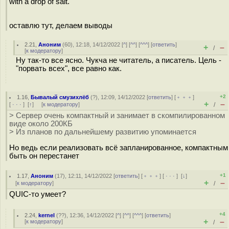
with a drop of salt.
оставлю тут, делаем выводы
2.21
,
Аноним
(
60
), 12:18, 14/12/2022 [
^
] [
^^
] [
^^^
] [
ответить
]
+
–
/
[
к модератору
]
Ну так-то все ясно. Чукча не читатель, а писатель. Цель -
"порвать всех", все равно как.
+2
1.16
,
Бывалый смузихлёб
(
?
), 12:09, 14/12/2022 [
ответить
] [
﹢﹢﹢
]
+
–
[
· · ·
]
[
↑
] [
к модератору
]
/
> Сервер очень компактный и занимает в скомпилированном
виде около 200КБ
> Из планов по дальнейшему развитию упоминается
Но ведь если реализовать всё запланированное, компактным
быть он перестанет
+1
1.17
,
Аноним
(
17
), 12:11, 14/12/2022 [
ответить
] [
﹢﹢﹢
] [
· · ·
]
[
↓
]
+
–
[
к модератору
]
/
QUIC-то умеет?
+4
2.24
,
kernel
(
??
), 12:36, 14/12/2022 [
^
] [
^^
] [
^^^
] [
ответить
]
+
–
[
к модератору
]
/