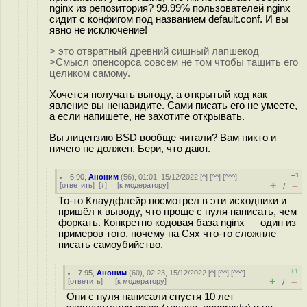
nginx из репозитория? 99.99% пользователей nginx
сидит с конфигом под названием default.conf. И вы
явно не исключение!
> это отвратный древний сишный лапшекод
>Смысл опенсорса совсем не том чтобы тащить его
целиком самому.
Хочется получать выгоду, а открытый код как
явление вы ненавидите. Сами писать его не умеете,
а если напишете, не захотите открывать.
Вы лицензию BSD вообще читали? Вам никто и
ничего не должен. Бери, что дают.
–1
6.90
,
Аноним
(
56
), 01:01, 15/12/2022 [
^
] [
^^
] [
^^^
]
+
–
[
ответить
]
[
↓
] [
к модератору
]
/
То-то Клаудфлейр посмотрел в эти исходники и
пришёл к выводу, что проще с нуля написать, чем
форкать. Конкретно кодовая база nginx — один из
примеров того, почему на Сях что-то сложнле
писать самоубийство.
+1
7.95
,
Аноним
(
60
), 02:23, 15/12/2022 [
^
] [
^^
] [
^^^
]
+
–
[
ответить
]
[
к модератору
]
/
Они с нуля написали спустя 10 лет