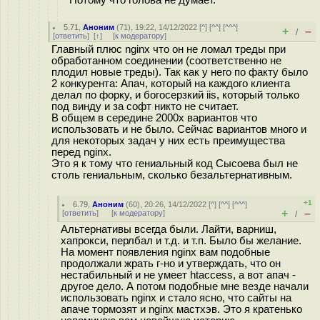
Потому что голова не думает.
5.71
,
Аноним
(
71
), 19:22, 14/12/2022 [
^
] [
^^
] [
^^^
]
+
–
/
[
ответить
]
[
↑
] [
к модератору
]
Главный плюс nginx что он не ломал треды при
обработанном соединении (соответственно не
плодил новые треды). Так как у него по факту было
2 конкурента: Апач, который на каждого клиента
делал по форку, и богосерзкий iis, который только
под винду и за софт никто не считает.
В общем в середине 2000х вариантов что
использовать и не было. Сейчас вариантов много и
для некоторых задач у них есть преимущества
перед nginx.
Это я к тому что гениальный код Сысоева был не
столь гениальным, сколько безальтернативным.
+1
6.79
,
Аноним
(
60
), 20:26, 14/12/2022 [
^
] [
^^
] [
^^^
]
+
–
[
ответить
]
[
к модератору
]
/
Альтернативы всегда были. Лайти, варниш,
хапрокси, перлбал и т.д. и т.п. Было бы желание.
На момент появления nginx вам подобные
продолжали жрать г-но и утверждать, что он
нестабильный и не умеет htaccess, а вот апач -
другое дело. А потом подобные мне везде начали
использовать nginx и стало ясно, что сайты на
апаче тормозят и nginx мастхэв. Это я кратенько