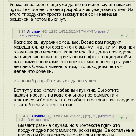
Уважающие себя люди уже давно не используют никакой
nginx. Тем более главный разработчик уже давно ушел. Из
этого «продукта» просто выжмут все соки навешав
рюшечек, а потом выкинут.
+6
3.34
,
Аноним
(
60
), 12:59, 14/12/2022 [
^
] [
^^
] [
^^^
] [
ответить
]
+
–
[
к модератору
]
/
Какие же вы дурачки смешные. Везде вам продукт
мерещится, из которого что-то выжмут и выкинут, код при
этом наверно исчезнет, испарится. Так долго просидели
на лицензионном проприетарном софте с поддержкой и
платными обновками, что понять смысл опенсорса уже
не дано. Смысл именно в том, что исходники есть -
делай что хочешь.
>главный разработчик уже давно ушел
Вот тут у вас кстати забавный пунктик. Вы хотите
паразитировать на коде сильного программиста и
генетически боитесь, что он уйдет и оставит вас наедине
с вашей некомпетентностью.
4.35
,
Аноним
(
30
), 13:08, 14/12/2022 [
^
] [
^^
] [
^^^
] [
ответить
]
+
–
/
[
↓
] [
к модератору
]
Бывают разные случаи, но в контексте nginx это
продукт одно программиста, рок-звезды. За остальные
продукты беспокоится не стоит они продукты