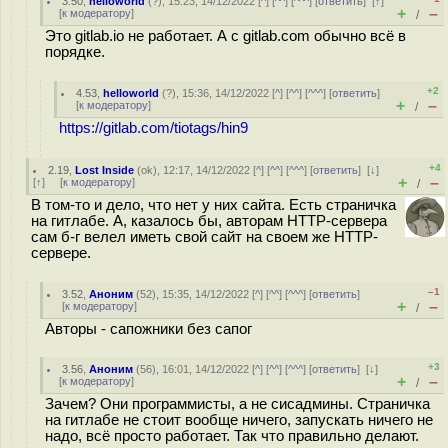
3.50
,
helloworld
(
?
), 15:23, 14/12/2022 [
^
] [
^^
] [
^^^
] [
ответить
]
[
↑
]
+
–
[
к модератору
]
/
Это gitlab.io не работает. А с gitlab.com обычно всё в
порядке.
+2
4.53
,
helloworld
(
?
), 15:36, 14/12/2022 [
^
] [
^^
] [
^^^
] [
ответить
]
+
–
[
к модератору
]
/
https://gitlab.com/tiotags/hin9
+4
2.19
,
Lost Inside
(
ok
), 12:17, 14/12/2022 [
^
] [
^^
] [
^^^
] [
ответить
]
[
↓
]
+
–
[
↑
] [
к модератору
]
/
В том-то и дело, что нет у них сайта. Есть страничка
на гитлабе. А, казалось бы, авторам HTTP-сервера
сам б-г велел иметь свой сайт на своем же HTTP-
сервере.
–1
3.52
,
Аноним
(
52
), 15:35, 14/12/2022 [
^
] [
^^
] [
^^^
] [
ответить
]
+
–
[
к модератору
]
/
Авторы - сапожники без сапог
+3
3.56
,
Аноним
(
56
), 16:01, 14/12/2022 [
^
] [
^^
] [
^^^
] [
ответить
]
[
↓
]
+
–
[
к модератору
]
/
Зачем? Они программисты, а не сисадмины. Страничка
на гитлабе не стоит вообще ничего, запускать ничего не
надо, всё просто работает. Так что правильно делают.