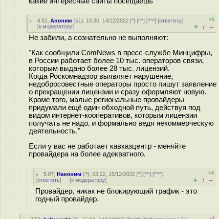
какие интересные сайты посещаешь
+5
4.51
,
Аноним
(
51
), 15:30, 14/12/2022 [
^
] [
^^
] [
^^^
] [
ответить
]
+
–
[
к модератору
]
/
Не забили, а сознательно не выполняют:
"Как сообщили ComNews в пресс-службе Минцифры,
в России работает более 10 тыс. операторов связи,
которым выдано более 28 тыс. лицензий.
Когда Роскомнадзор выявляет нарушение,
недобросовестные операторы просто пишут заявление
о прекращении лицензии и сразу оформляют новую.
Кроме того, малые региональные провайдеры
придумали ещё один обходной путь, действуя под
видом интернет-кооперативов, которым лицензии
получать не надо, и формально ведя некоммерческую
деятельность."
Если у вас не работает кавказцентр - меняйте
провайдера на более адекватного.
+4
5.97
,
Наноним
(
?
), 03:22, 15/12/2022 [
^
] [
^^
] [
^^^
]
+
–
[
ответить
]
[
к модератору
]
/
Провайдер, никак не блокирующий трафик - это
годный провайдер.
–1