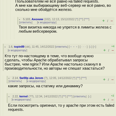
Пользователям не всё равно на failed requests.
А мне как выбирающему веб-сервер не всё равно, во
сколько мне обойдётся железо.
5.103
,
Аноним
(
102
), 12:13, 15/12/2022 [
^
] [
^^
] [
^^^
]
+
–
/
[
ответить
]
[
к модератору
]
Твоя визитка никогда не упрется в лимиты железа с
любым вебсервером.
+4
1.6
,
topin89
(
ok
), 11:45, 14/12/2022 [
ответить
] [
﹢﹢﹢
] [
· · ·
]
[
↓
] [
↑
]
+
–
[
к модератору
]
/
Кто тут по-настоящему в теме, что вообще нужно
сделать, чтобы Apache обрабатывал запросы
быстрее, чем nginx? Или Apache настолько скакнул в
производительности, но авторы не спешат хвастаться?
2.14
,
Sw00p aka Jerom
(
?
), 12:05, 14/12/2022 [
^
] [
^^
] [
^^^
]
+
–
/
[
ответить
]
[
к модератору
]
какие запросы, на статику или динамику?
+2
2.22
,
kernel
(
??
), 12:34, 14/12/2022 [
^
] [
^^
] [
^^^
] [
ответить
]
[
↓
]
+
–
[
к модератору
]
/
Если посмотреть оригинал, то у apache при этом есть failed
requests.