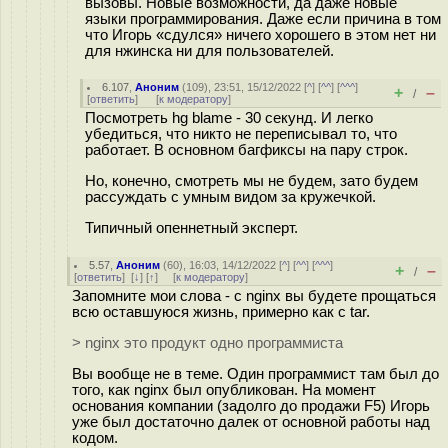
вызовы. Новые возможности, да даже новые
языки программирования. Даже если причина в том
что Игорь «сдулся» ничего хорошего в этом нет ни
для нжинска ни для пользователей.
6.107
,
Аноним
(
109
), 23:51, 15/12/2022 [
^
] [
^^
] [
^^^
]
+
–
/
[
ответить
]
[
к модератору
]
Посмотреть hg blame - 30 секунд. И легко
убедиться, что никто не переписывал то, что
работает. В основном багфиксы на пару строк.
Но, конечно, смотреть мы не будем, зато будем
рассуждать с умным видом за кружечкой.
Типичный опеннетный эксперт.
5.57
,
Аноним
(
60
), 16:03, 14/12/2022 [
^
] [
^^
] [
^^^
]
+
–
/
[
ответить
]
[
↓
] [
↑
] [
к модератору
]
Запомните мои слова - с nginx вы будете прощаться
всю оставшуюся жизнь, примерно как с tar.
> nginx это продукт одно программиста
Вы вообще не в теме. Один программист там был до
того, как nginx был опубликован. На момент
основания компании (задолго до продажи F5) Игорь
уже был достаточно далек от основной работы над
кодом.