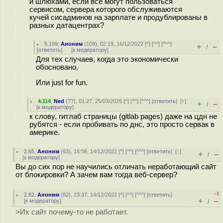
и шлюхами, если все могут пользоваться
сервисом, сервера которого обслуживаются
кучей сисадминов на зарплате и продублированы в
разных датацентрах?
5.109
,
Аноним
(
109
), 02:19, 16/12/2022 [
^
] [
^^
] [
^^^
]
+
–
/
[
ответить
]
[
к модератору
]
Для тех случаев, когда это экономически
обосновано.
Или just for fun.
4.114
,
Ned
(
??
), 01:27, 25/03/2025 [
^
] [
^^
] [
^^^
] [
ответить
]
[
↑
]
+
–
/
[
к модератору
]
к слову, гитлаб страницы (gitlab pages) даже на цдн не
рубятся - если пробивать по днс, это просто сервак в
америке.
2.65
,
Аноним
(
63
), 16:56, 14/12/2022 [
^
] [
^^
] [
^^^
] [
ответить
]
[
↑
]
+
–
/
[
к модератору
]
Вы до сих пор не научились отличать неработающий сайт
от блокировки? А зачем вам тогда веб-сервер?
–1
2.82
,
Аноним
(
82
), 23:37, 14/12/2022 [
^
] [
^^
] [
^^^
] [
ответить
]
+
–
[
к модератору
]
/
>Их сайт почему-то не работает.