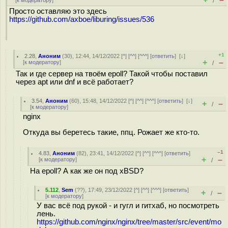
[
к модератору
]
/
Просто оставляю это здесь
https://github.com/axboe/liburing/issues/536
+1
2.28
,
Аноним
(
30
), 12:44, 14/12/2022 [
^
] [
^^
] [
^^^
] [
ответить
]
[
↓
]
+
–
[
к модератору
]
/
Так и где сервер на твоём epoll? Такой чтобы поставил
через apt или dnf и всё работает?
3.54
,
Аноним
(
60
), 15:48, 14/12/2022 [
^
] [
^^
] [
^^^
] [
ответить
]
[
↓
]
+
–
/
[
к модератору
]
nginx
Откуда вы беретесь такие, ппц. Рожает же кто-то.
–1
4.83
,
Аноним
(
82
), 23:41, 14/12/2022 [
^
] [
^^
] [
^^^
] [
ответить
]
+
–
[
к модератору
]
/
На epoll? А как же он под xBSD?
5.112
,
Sem
(
??
), 17:49, 23/12/2022 [
^
] [
^^
] [
^^^
] [
ответить
]
+
–
/
[
к модератору
]
У вас всё под рукой - и гугл и гитхаб, но посмотреть
лень.
https://github.com/nginx/nginx/tree/master/src/event/mo