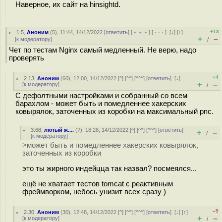
Наверное, их сайт на hinsightd.
+13
1.5
,
Аноним
(
5
), 11:44, 14/12/2022 [
ответить
] [
﹢﹢﹢
] [
· · ·
]
[
↓
] [
↑
]
+
–
[
к модератору
]
/
Чет по тестам Nginx самый медленный. Не верю, надо
проверять
+4
2.13
,
Аноним
(
60
), 12:00, 14/12/2022 [
^
] [
^^
] [
^^^
] [
ответить
]
[
↓
]
+
–
[
к модератору
]
/
С дефолтными настройками и собранный со всем
барахлом - может быть и помедленнее хакерских
ковырялок, заточенных из коробки на максимальный рпс.
3.68
,
лютый ж....
(
?
), 18:28, 14/12/2022 [
^
] [
^^
] [
^^^
] [
ответить
]
+
–
/
[
к модератору
]
>может быть и помедленнее хакерских ковырялок,
заточенных из коробки
это ты жирного индейцца так назвал? посмеялся...
ещё не хватает тестов tomcat с реактивным
фреймворком, небось унизит всех сразу )
–9
2.30
,
Аноним
(
30
), 12:48, 14/12/2022 [
^
] [
^^
] [
^^^
] [
ответить
]
[
↓
] [
↑
]
+
–
[
к модератору
]
/