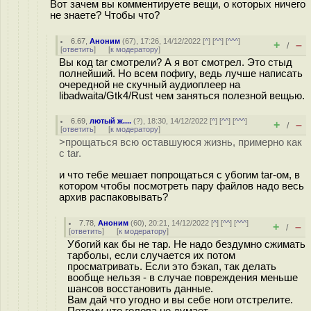
Вот зачем вы комментируете вещи, о которых ничего
не знаете? Чтобы что?
6.67
,
Аноним
(
67
), 17:26, 14/12/2022 [
^
] [
^^
] [
^^^
]
+
–
/
[
ответить
]
[
к модератору
]
Вы код tar смотрели? А я вот смотрел. Это стыд
полнейший. Но всем пофигу, ведь лучше написать
очередной не скучный аудиоплеер на
libadwaita/Gtk4/Rust чем заняться полезной вещью.
6.69
,
лютый ж....
(
?
), 18:30, 14/12/2022 [
^
] [
^^
] [
^^^
]
+
–
/
[
ответить
]
[
к модератору
]
>прощаться всю оставшуюся жизнь, примерно как
с tar.
и что тебе мешает попрощаться с убогим tar-ом, в
котором чтобы посмотреть пару файлов надо весь
архив распаковывать?
7.78
,
Аноним
(
60
), 20:21, 14/12/2022 [
^
] [
^^
] [
^^^
]
+
–
/
[
ответить
]
[
к модератору
]
Убогий как бы не тар. Не надо бездумно сжимать
тарболы, если случается их потом
просматривать. Если это бэкап, так делать
вообще нельзя - в случае повреждения меньше
шансов восстановить данные.
Вам дай что угодно и вы себе ноги отстрелите.