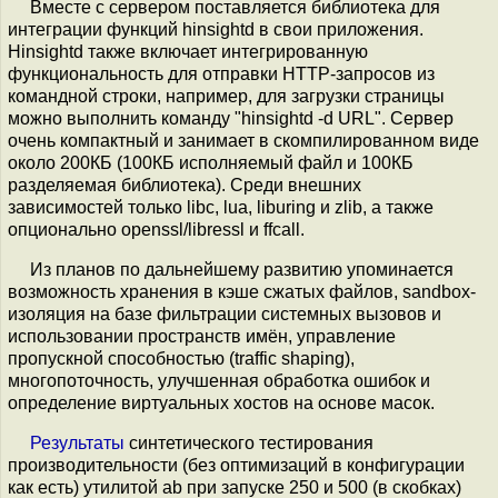
Вместе с сервером поставляется библиотека для
интеграции функций hinsightd в свои приложения.
Hinsightd также включает интегрированную
функциональность для отправки HTTP-запросов из
командной строки, например, для загрузки страницы
можно выполнить команду "hinsightd -d URL". Сервер
очень компактный и занимает в скомпилированном виде
около 200КБ (100КБ исполняемый файл и 100КБ
разделяемая библиотека). Среди внешних
зависимостей только libc, lua, liburing и zlib, а также
опционально openssl/libressl и ffcall.
Из планов по дальнейшему развитию упоминается
возможность хранения в кэше сжатых файлов, sandbox-
изоляция на базе фильтрации системных вызовов и
использовании пространств имён, управление
пропускной способностью (traffic shaping),
многопоточность, улучшенная обработка ошибок и
определение виртуальных хостов на основе масок.
Результаты
синтетического тестирования
производительности (без оптимизаций в конфигурации
как есть) утилитой ab при запуске 250 и 500 (в скобках)