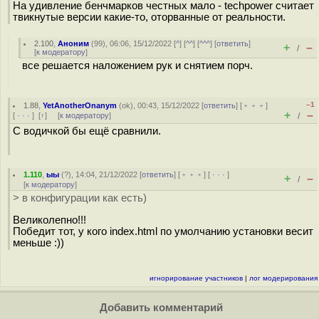
На удивление бенчмарков честных мало - techpower считает
твикнутые версии какие-то, оторванные от реальности.
2.100
,
Аноним
(
99
), 06:06, 15/12/2022 [
^
] [
^^
] [
^^^
] [
ответить
]
+
–
/
[
к модератору
]
все решается наложением рук и снятием порч.
–1
1.88
,
YetAnotherOnanym
(
ok
), 00:43, 15/12/2022 [
ответить
] [
﹢﹢﹢
]
+
–
[
· · ·
]
[
↑
] [
к модератору
]
/
С водичкой бы ещё сравнили.
1.110
,
ыы
(
?
), 14:04, 21/12/2022 [
ответить
] [
﹢﹢﹢
] [
· · ·
]
+
–
/
[
к модератору
]
> в конфигурации как есть)
Великолепно!!!
Победит тот, у кого index.html по умолчанию установки весит
меньше :))
игнорирование участников
|
лог модерирования
Добавить комментарий