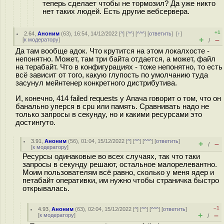
теперь сделает чтобы не тормозил? Да уже никто
нет таких людей. Есть другие вебсервера.
+1
2.64
,
Аноним
(
63
), 16:54, 14/12/2022 [
^
] [
^^
] [
^^^
] [
ответить
]
[
↑
]
+
–
[
к модератору
]
/
Да там вообще адок. Что крутится на этом локалхосте -
непонятно. Может, там три байта отдается, а может, файл
на терабайт. Что в конфигурациях - тоже непонятно, то есть
всё зависит от того, какую глупость по умолчанию туда
засунул мейнтенер конкретного дистрибутива.
И, конечно, 414 failed requests у Апача говорит о том, что он
банально уперся в cpu или память. Сравнивать надо не
только запросы в секунду, но и какими ресурсами это
достингуто.
3.91
,
Аноним
(
56
), 01:04, 15/12/2022 [
^
] [
^^
] [
^^^
] [
ответить
]
+
–
/
[
к модератору
]
Ресурсы одинаковые во всех случаях, так что таки
запросы в секунду решают, остальное малорелевантно.
Моим пользователям всё равно, сколько у меня ядер и
петабайт оперативки, им нужно чтобы страничка быстро
открывалась.
–1
4.93
,
Аноним
(
63
), 02:04, 15/12/2022 [
^
] [
^^
] [
^^^
] [
ответить
]
+
–
[
к модератору
]
/