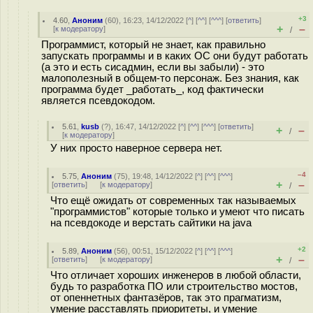
+3
4.60
,
Аноним
(
60
), 16:23, 14/12/2022 [
^
] [
^^
] [
^^^
] [
ответить
]
+
–
[
к модератору
]
/
Программист, который не знает, как правильно
запускать программы и в каких ОС они будут работать
(а это и есть сисадмин, если вы забыли) - это
малополезный в общем-то персонаж. Без знания, как
программа будет _работать_, код фактически
является псевдокодом.
5.61
,
kusb
(
?
), 16:47, 14/12/2022 [
^
] [
^^
] [
^^^
] [
ответить
]
+
–
/
[
к модератору
]
У них просто наверное сервера нет.
–4
5.75
,
Аноним
(
75
), 19:48, 14/12/2022 [
^
] [
^^
] [
^^^
]
+
–
[
ответить
]
[
к модератору
]
/
Что ещё ожидать от современных так называемых
"программистов" которые только и умеют что писать
на псевдокоде и верстать сайтики на java
+2
5.89
,
Аноним
(
56
), 00:51, 15/12/2022 [
^
] [
^^
] [
^^^
]
+
–
[
ответить
]
[
к модератору
]
/
Что отличает хороших инженеров в любой области,
будь то разработка ПО или строительство мостов,
от опеннетных фантазёров, так это прагматизм,
умение расставлять приоритеты, и умение