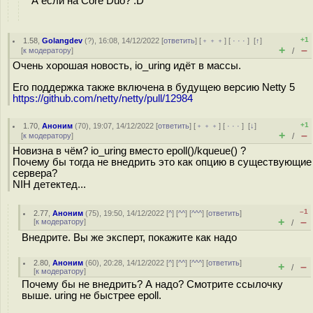
А если на Core Duo? :D
+1
1.58
,
Golangdev
(
?
), 16:08, 14/12/2022 [
ответить
] [
﹢﹢﹢
] [
· · ·
]
[
↑
]
+
–
[
к модератору
]
/
Очень хорошая новость, io_uring идёт в массы.
Его поддержка также включена в будущею версию Netty 5
https://github.com/netty/netty/pull/12984
+1
1.70
,
Аноним
(
70
), 19:07, 14/12/2022 [
ответить
] [
﹢﹢﹢
] [
· · ·
]
[
↓
]
+
–
[
к модератору
]
/
Новизна в чём? io_uring вместо epoll()/kqueue() ?
Почему бы тогда не внедрить это как опцию в существующие
сервера?
NIH детектед...
–1
2.77
,
Аноним
(
75
), 19:50, 14/12/2022 [
^
] [
^^
] [
^^^
] [
ответить
]
+
–
[
к модератору
]
/
Внедрите. Вы же эксперт, покажите как надо
2.80
,
Аноним
(
60
), 20:28, 14/12/2022 [
^
] [
^^
] [
^^^
] [
ответить
]
+
–
/
[
к модератору
]
Почему бы не внедрить? А надо? Смотрите ссылочку
выше. uring не быстрее epoll.