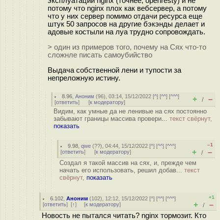
эксплуатации nginx (точнее, openresty) и не
потому что nginx плох как вебсервер, а потому
что у них сервер помимо отдачи ресурса еще
штук 50 запросов на другие бэкэнды делает и
адовые костыли на луа трудно сопровождать.
> один из примеров того, почему на Сях что-то
сложнле писать самоубийство
Выдача собственной лени и тупости за
непреложную истину.
8.96
,
Аноним
(
96
), 03:14, 15/12/2022 [
^
] [
^^
] [
^^^
]
+
–
/
[
ответить
]
[
к модератору
]
Видим, как умные да не ленивые на сях постоянно
забывают границы массива провери...
текст свёрнут,
показать
–1
9.98
,
qwe
(
??
), 04:44, 15/12/2022 [
^
] [
^^
] [
^^^
]
+
–
[
ответить
]
[
к модератору
]
/
Создал я такой массив на сях, и, прежде чем
начать его использовать, решил добав...
текст
свёрнут,
показать
+1
6.102
,
Аноним
(
102
), 12:12, 15/12/2022 [
^
] [
^^
] [
^^^
]
+
–
[
ответить
]
[
↑
] [
к модератору
]
/
Новость не пытался читать? nginx тормозит. Кто