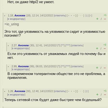
Нет, он даже http/2 не умеет.
+1
1.18
,
Аноним
(
18
), 12:14, 14/12/2022 [
ответить
] [
﹢﹢﹢
] [
· · ·
]
[
↓
] [
↑
]
+
–
[
к модератору
]
/
>io_uring
Это тот, где уязвимость на уязвимости сидит и уязвимостью
погоняет?
+2
2.27
,
Аноним
(
30
), 12:41, 14/12/2022 [
^
] [
^^
] [
^^^
] [
ответить
]
+
–
[
к модератору
]
/
Если это уязвимость от уважаемых людей то почему бы и
нет.
2.99
,
Аноним
(
99
), 06:03, 15/12/2022 [
^
] [
^^
] [
^^^
] [
ответить
]
+
–
/
[
к модератору
]
В современном толерантном обществе это не проблема, а
привилегия.
+1
1.26
,
Аноним
(
30
), 12:40, 14/12/2022 [
ответить
] [
﹢﹢﹢
] [
· · ·
]
[
↑
]
+
–
[
к модератору
]
/
Теперь сетевой сток будет даже быстрее чем бсдешный?