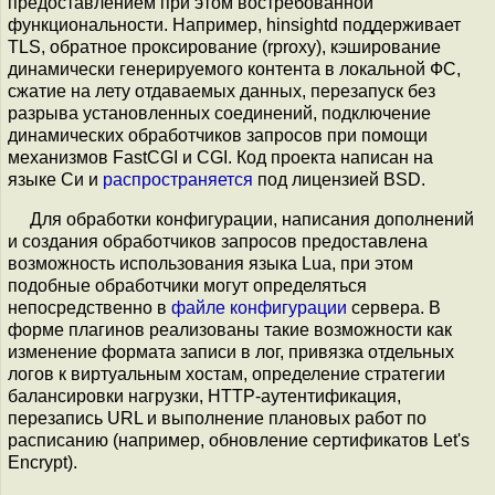
предоставлением при этом востребованной
функциональности. Например, hinsightd поддерживает
TLS, обратное проксирование (rproxy), кэширование
динамически генерируемого контента в локальной ФС,
сжатие на лету отдаваемых данных, перезапуск без
разрыва установленных соединений, подключение
динамических обработчиков запросов при помощи
механизмов FastCGI и CGI. Код проекта написан на
языке Си и
распространяется
под лицензией BSD.
Для обработки конфигурации, написания дополнений
и создания обработчиков запросов предоставлена
возможность использования языка Lua, при этом
подобные обработчики могут определяться
непосредственно в
файле конфигурации
сервера. В
форме плагинов реализованы такие возможности как
изменение формата записи в лог, привязка отдельных
логов к виртуальным хостам, определение стратегии
балансировки нагрузки, HTTP-аутентификация,
перезапись URL и выполнение плановых работ по
расписанию (например, обновление сертификатов Let's
Encrypt).