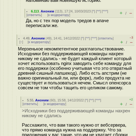
напоминаю вам новейшую историю.
6.113
,
Аноним
(
113
), 17:24, 10/03/2023 [
^
] [
^^
] [
^^^
]
+
–
/
[
ответить
]
[
к модератору
]
Да, но с тех пор модель тредов в апаче
переписали же.
–3
4.49
,
Аноним
(
49
), 14:41, 14/12/2022 [
^
] [
^^
] [
^^^
] [
ответить
]
+
–
[
↑
] [
к модератору
]
/
Мерзенькое некомпетентное разглагольствование.
Исходники без поддерживающей команды нахрен
никому не сдались - не будет каждый клиент который
хочет использовать nginx заводить себе команду для
его поддержки (особенно учитывая что это отвратный
древний сишный лапшекод). Либо есть апстрим (не
важно оригинальный ли, или форк), либо продукта не
существует и пользоваться нечем. Смысл опенсорса
совсем не том чтобы тащить его целиком самому.
+2
5.55
,
Аноним
(
60
), 15:58, 14/12/2022 [
^
] [
^^
] [
^^^
]
+
–
[
ответить
]
[
к модератору
]
/
>Исходники без поддерживающей команды нахрен
никому не сдались
Расскажите, что вам такого нужно от вебсервера,
что прямо команда нужна на поддержку. Что за
приложения у вас такие, что им не хватает сборки