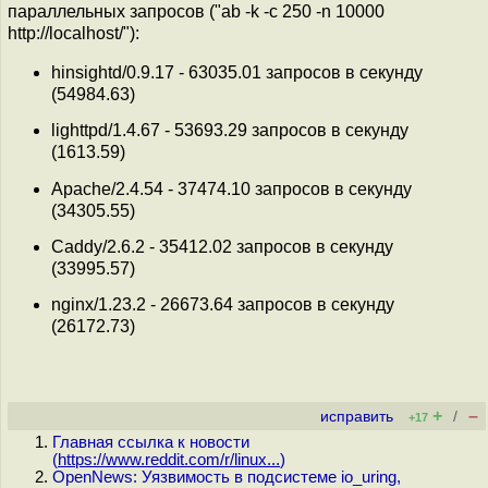
параллельных запросов ("ab -k -c 250 -n 10000
http://localhost/"):
hinsightd/0.9.17 - 63035.01 запросов в секунду
(54984.63)
lighttpd/1.4.67 - 53693.29 запросов в секунду
(1613.59)
Apache/2.4.54 - 37474.10 запросов в секунду
(34305.55)
Caddy/2.6.2 - 35412.02 запросов в секунду
(33995.57)
nginx/1.23.2 - 26673.64 запросов в секунду
(26172.73)
+
–
исправить
/
+17
Главная ссылка к новости
(
https://www.reddit.com/r/linux...
)
OpenNews: Уязвимость в подсистеме io_uring,