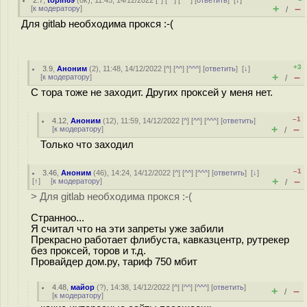
2.7
,
topin89
(
ok
), 11:45, 14/12/2022 [
^
] [
^^
] [
^^^
] [
ответить
]
[
↓
]
+
–
[
к модератору
]
/
Для gitlab необходима прокся :-(
+3
3.9
,
Аноним
(
2
), 11:48, 14/12/2022 [
^
] [
^^
] [
^^^
] [
ответить
]
[
↓
]
+
–
[
к модератору
]
/
С тора тоже не заходит. Других проксей у меня нет.
–1
4.12
,
Аноним
(
12
), 11:59, 14/12/2022 [
^
] [
^^
] [
^^^
] [
ответить
]
+
–
[
к модератору
]
/
Только что заходил
–1
3.46
,
Аноним
(
46
), 14:24, 14/12/2022 [
^
] [
^^
] [
^^^
] [
ответить
]
[
↓
]
+
–
[
↑
] [
к модератору
]
/
> Для gitlab необходима прокся :-(
Странноо...
Я считал что на эти запреты уже забили
Прекрасно работает флибуста, кавказцентр, рутрекер
без проксей, торов и т.д.
Провайдер дом.ру, тариф 750 мбит
4.48
,
майор
(
?
), 14:38, 14/12/2022 [
^
] [
^^
] [
^^^
] [
ответить
]
+
–
/
[
к модератору
]