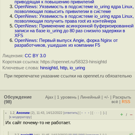
приводящая к повышению привилегий
OpenNews: Уязвимость в подсистеме io_uring ядра Linux,
позволяющая повысить привилегии в системе
OpenNews: Уязвимость в подсистеме io_uring ядра Linux,
позволяющая получить права root из контейнера
OpenNews: Применение асинхронной буферизированной
записи на базе io_uring до 80 раз снизило задержки в
XFS
OpenNews: Первый выпуск Angie, форка Nginx от
разработчиков, ушедших из компании F5
Лицензия:
CC BY 3.0
Короткая ссылка: https://opennet.ru/58323-hinsightd
Ключевые слова:
hinsightd
,
http
,
io_uring
При перепечатке указание ссылки на opennet.ru обязательно
Обсуждение
Ajax
|
1 уровень
|
Линейный
|
+/-
|
Раскрыть
(98)
всё
|
RSS
1.2
,
Аноним
(
2
), 11:43, 14/12/2022 [
ответить
] [
﹢﹢﹢
] [
· · ·
]
[
↓
]
+
–
/
[
к модератору
]
Их сайт почему-то не работает.
+1