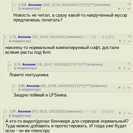
–1
3.105
,
Аноним
(
102
), 12:16, 15/12/2022 [
^
] [
^^
] [
^^^
] [
ответить
]
+
–
[
к модератору
]
/
Новость не читал, а сразу какой-то накрученный мусор
предлагаешь почитать?
+2
1.72
,
Аноним
(
72
), 19:24, 14/12/2022 [
ответить
] [
﹢﹢﹢
] [
· · ·
]
[
↓
] [
↑
]
+
–
[
к модератору
]
/
наконец-то нормальный компилируемый софт, достали
всякие расты под llvm
+1
2.74
,
Аноним
(
74
), 19:47, 14/12/2022 [
^
] [
^^
] [
^^^
] [
ответить
]
+
–
[
к модератору
]
/
Ловите гентушника
3.85
,
Аноним
(
82
), 23:45, 14/12/2022 [
^
] [
^^
] [
^^^
] [
ответить
]
+
–
/
[
к модератору
]
Заодно поймай и LFSника.
1.87
,
Аноним
(
87
), 00:11, 15/12/2022 [
ответить
] [
﹢﹢﹢
] [
· · ·
]
[
↓
] [
↑
]
+
–
/
[
к модератору
]
А кто-то видел/делал бенчмарк для серверов нормальный?
Туда можно добавить и протестировать. И тогда уже будет
ясно - он же опенсорс