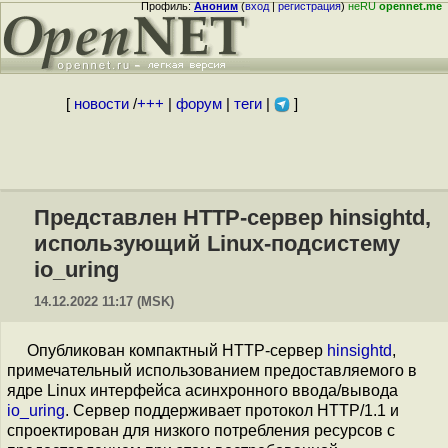
Профиль:
Аноним
(
вход
|
регистрация
)
неRU
opennet.me
[
новости
/
+++
|
форум
|
теги
|
]
Представлен HTTP-сервер hinsightd,
использующий Linux-подсистему
io_uring
14.12.2022 11:17 (MSK)
Опубликован компактный HTTP-сервер
hinsightd
,
примечательный использованием предоставляемого в
ядре Linux интерфейса асинхронного ввода/вывода
io_uring
. Сервер поддерживает протокол HTTP/1.1 и
спроектирован для низкого потребления ресурсов с