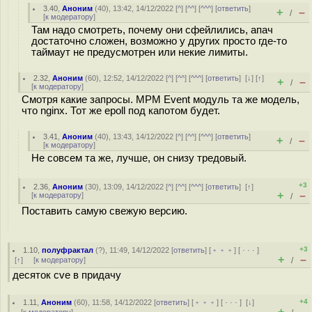
3.40
,
Аноним
(
40
), 13:42, 14/12/2022 [
^
] [
^^
] [
^^^
] [
ответить
]
+
–
/
[
к модератору
]
Там надо смотреть, почему они сфейлились, апач
достаточно сложен, возможно у других просто где-то
таймаут не предусмотрен или некие лимиты.
2.32
,
Аноним
(
60
), 12:52, 14/12/2022 [
^
] [
^^
] [
^^^
] [
ответить
]
[
↓
] [
↑
]
+
–
/
[
к модератору
]
Смотря какие запросы. MPM Event модуль та же модель,
что nginx. Тот же epoll под капотом будет.
3.41
,
Аноним
(
40
), 13:43, 14/12/2022 [
^
] [
^^
] [
^^^
] [
ответить
]
+
–
/
[
к модератору
]
Не совсем та же, лучше, он снизу тредовый.
+3
2.36
,
Аноним
(
30
), 13:09, 14/12/2022 [
^
] [
^^
] [
^^^
] [
ответить
]
[
↑
]
+
–
[
к модератору
]
/
Поставить самую свежую версию.
+3
1.10
,
полуфрактал
(
?
), 11:49, 14/12/2022 [
ответить
] [
﹢﹢﹢
] [
· · ·
]
+
–
[
↑
] [
к модератору
]
/
десяток cve в придачу
+4
1.11
,
Аноним
(
60
), 11:58, 14/12/2022 [
ответить
] [
﹢﹢﹢
] [
· · ·
]
[
↓
]
+
–