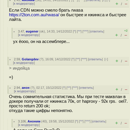
2.45
,
Аноним
(
30
), 14:01, 14/12/2022 [
^
] [
^^
] [
^^^
] [
ответить
]
[
↓
] [
↑
]
+
–
[
к модератору
]
/
Если CDN можно смело брать rwasa
https://2ton.com.au/rwasa/
он быстрее и нжинкса и быстрее
лайта.
+2
3.47
,
eugener
(
ok
), 14:33, 14/12/2022 [
^
] [
^^
] [
^^^
] [
ответить
]
+
–
[
к модератору
]
/
ух ёооо, он на ассемблере...
2.59
,
Golangdev
(
?
), 16:09, 14/12/2022 [
^
] [
^^
] [
^^^
] [
ответить
]
[
↑
]
+
–
/
[
к модератору
]
> индейца
=)
2.94
,
анон
(
?
), 02:17, 15/12/2022 [
^
] [
^^
] [
^^^
] [
ответить
]
+
–
/
[
к модератору
]
Очень сомнительная статистика. Мы при тесте маквлан в
докере получали от нжинкса 70к, от haproxy - 92к rps. oel7.
просто return 200 ok;
откуда такие цифры непонятно.
3.106
,
Аноним
(
40
), 19:58, 15/12/2022 [
^
] [
^^
] [
^^^
] [
ответить
]
+
–
/
[
к модератору
]