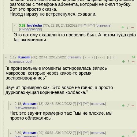
разговоры с телефона абонента, который не снял трубку.
Вот это просто сказка.
Народ ниразу не встрепенулся, схавали.
3.82
,
InuYasha
(
??
), 22:19, 24/12/2022 [
^
] [
^^
] [
^^^
] [
ответить
]
+
–
/
[
к модератору
]
Это потому схавали что пререлиз был. А потом туда goto
fail вкомпилили.
+4
1.17
,
Kuromi
(
ok
), 22:41, 22/12/2022 [
ответить
] [
﹢﹢﹢
] [
· · ·
]
[
↓
] [
↑
]
+
–
[
к модератору
]
/
"в произвольные моменты актировалась запись
макросов, которые через какое-то время
воспроизводились"
Звучит примерно как "Это вовсе не говно, а просто
дурнопахнущая коричневая колбаска."
2.18
,
Аноним
(
18
), 22:45, 22/12/2022 [
^
] [
^^
] [
^^^
] [
ответить
]
+
–
/
[
к модератору
]
Нет, это звучит примерно так: "мы не плохие, мы
просто облажались".
+2
2.30
,
Аноним
(
29
), 00:31, 23/12/2022 [
^
] [
^^
] [
^^^
] [
ответить
]
+
–
[
к модератору
]