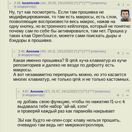
2.28
,
lucentcode
(
ok
), 00:25, 23/12/2022 [
^
] [
^^
] [
^^^
] [
ответить
]
+
–
/
[
к модератору
]
Ну, тут как посмотреть. Если там прошивка не
модифицированная, то там есть макросы, есть слои,
позволяющие воспроизвести весь макрос, нажав на
одну кнопку, но встроенного кейлогера, который не понятно
почему сам по себе бы активировался, там нет. Прошка у
таких клав OpenSource, можете сами поискать дыры и
бэкдоры в прошивке.
3.40
,
Аноним
(
40
), 04:11, 23/12/2022 [
^
] [
^^
] [
^^^
] [
ответить
]
+
–
/
[
к модератору
]
Какая именно прошивка? В qmk куча клавиатур из кучи
репозиториев и далеко не везде по дефолту есть
макросы.
А вот незамаметно перепршить можно, но это касается
многих клавиатур, не только qmk и не только кастомных.
+2
4.67
,
Аноним
(
67
), 01:07, 24/12/2022 [
^
] [
^^
] [
^^^
] [
ответить
]
+
–
[
к модератору
]
/
ну добавь свою функцию, чтобы по нажатию f1-u-c-k
выдавала тебе набор "ай-ай, кэпн"
и проверяй каждый раз как паранойа накрывает
ЗЫ как будто не-опен-сорс клаву нельзя прошить,
очевидно там ведь нет микроконтроллера.