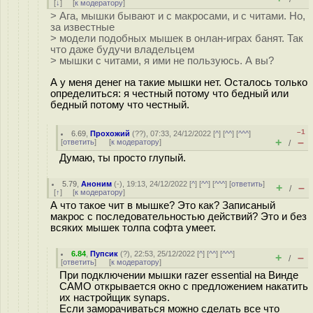
[
↓
] [
к модератору
]
> Ага, мышки бывают и с макросами, и с читами. Но,
за известные
> модели подобных мышек в онлан-играх банят. Так
что даже будучи владельцем
> мышки с читами, я ими не пользуюсь. А вы?
А у меня денег на такие мышки нет. Осталось только
определиться: я честный потому что бедный или
бедный потому что честный.
–1
6.69
,
Прохожий
(
??
), 07:33, 24/12/2022 [
^
] [
^^
] [
^^^
]
+
–
[
ответить
]
[
к модератору
]
/
Думаю, ты просто глупый.
5.79
,
Аноним
(
-
), 19:13, 24/12/2022 [
^
] [
^^
] [
^^^
] [
ответить
]
+
–
/
[
↑
] [
к модератору
]
А что такое чит в мышке? Это как? Записаный
макрос с последовательностью действий? Это и без
всяких мышек толпа софта умеет.
6.84
,
Пупсик
(
?
), 22:53, 25/12/2022 [
^
] [
^^
] [
^^^
]
+
–
/
[
ответить
]
[
к модератору
]
При подключении мышки razer essential на Винде
САМО открывается окно с предложением накатить
их настройщик synaps.
Если заморачиваться можно сделать все что