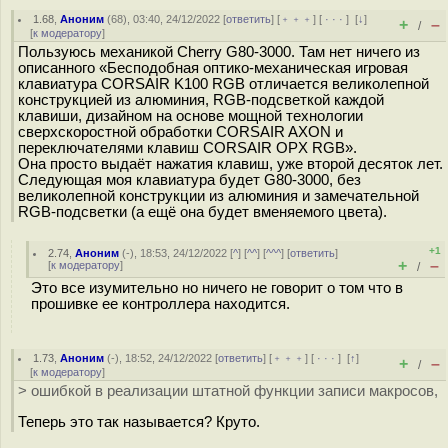
1.68
,
Аноним
(
68
), 03:40, 24/12/2022 [
ответить
] [
﹢﹢﹢
] [
· · ·
]
[
↓
]
+
–
/
[
к модератору
]
Пользуюсь механикой Cherry G80-3000. Там нет ничего из
описанного «Бесподобная оптико-механическая игровая
клавиатура CORSAIR K100 RGB отличается великолепной
конструкцией из алюминия, RGB-подсветкой каждой
клавиши, дизайном на основе мощной технологии
сверхскоростной обработки CORSAIR AXON и
переключателями клавиш CORSAIR OPX RGB».
Она просто выдаёт нажатия клавиш, уже второй десяток лет.
Следующая моя клавиатура будет G80-3000, без
великолепной конструкции из алюминия и замечательной
RGB-подсветки (а ещё она будет вменяемого цвета).
+1
2.74
,
Аноним
(
-
), 18:53, 24/12/2022 [
^
] [
^^
] [
^^^
] [
ответить
]
+
–
[
к модератору
]
/
Это все изумительно но ничего не говорит о том что в
прошивке ее контроллера находится.
1.73
,
Аноним
(
-
), 18:52, 24/12/2022 [
ответить
] [
﹢﹢﹢
] [
· · ·
]
[
↑
]
+
–
/
[
к модератору
]
> ошибкой в реализации штатной функции записи макросов,
Теперь это так называется? Круто.