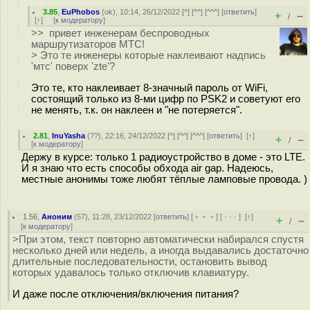
3.85
,
EuPhobos
(
ok
), 10:14, 26/12/2022 [
^
] [
^^
] [
^^^
] [
ответить
]
+
–
/
[
↑
] [
к модератору
]
>> привет инженерам беспроводных
маршрутизаторов МТС!
> Это те инженеры которые наклеивают надпись
'мтс' поверх 'zte'?
Это те, кто наклеивает 8-значный пароль от WiFi,
состоящий только из 8-ми цифр по PSK2 и советуют его
не менять, т.к. он наклеен и "не потеряется".
2.81
,
InuYasha
(
??
), 22:16, 24/12/2022 [
^
] [
^^
] [
^^^
] [
ответить
]
[
↑
]
+
–
/
[
к модератору
]
Держу в курсе: только 1 радиоустройство в доме - это LTE.
И я знаю что есть способы обхода air gap. Надеюсь,
местные анонимы тоже любят тёплые ламповые провода. )
1.56
,
Аноним
(
57
), 11:28, 23/12/2022 [
ответить
] [
﹢﹢﹢
] [
· · ·
]
[
↑
]
+
–
/
[
к модератору
]
>При этом, текст повторно автоматически набирался спустя
несколько дней или недель, а иногда выдавались достаточно
длительные последовательности, остановить вывод
которых удавалось только отключив клавиатуру.
И даже после отключения/включения питания?