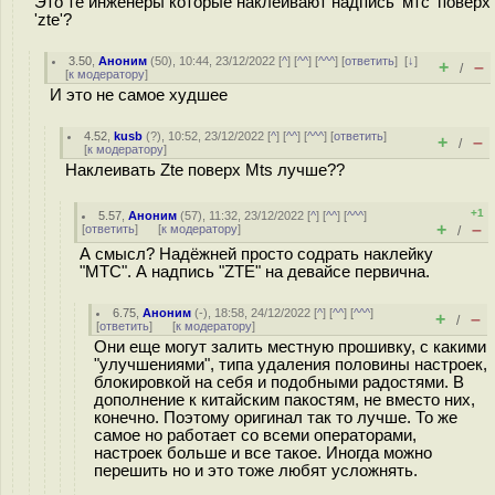
Это те инженеры которые наклеивают надпись 'мтс' поверх
'zte'?
3.50
,
Аноним
(
50
), 10:44, 23/12/2022 [
^
] [
^^
] [
^^^
] [
ответить
]
[
↓
]
+
–
/
[
к модератору
]
И это не самое худшее
4.52
,
kusb
(
?
), 10:52, 23/12/2022 [
^
] [
^^
] [
^^^
] [
ответить
]
+
–
/
[
к модератору
]
Наклеивать Zte поверх Mts лучше??
+1
5.57
,
Аноним
(
57
), 11:32, 23/12/2022 [
^
] [
^^
] [
^^^
]
+
–
[
ответить
]
[
к модератору
]
/
А смысл? Надёжней просто содрать наклейку
"МТС". А надпись "ZTE" на девайсе первична.
6.75
,
Аноним
(
-
), 18:58, 24/12/2022 [
^
] [
^^
] [
^^^
]
+
–
/
[
ответить
]
[
к модератору
]
Они еще могут залить местную прошивку, с какими
"улучшениями", типа удаления половины настроек,
блокировкой на себя и подобными радостями. В
дополнение к китайским пакостям, не вместо них,
конечно. Поэтому оригинал так то лучше. То же
самое но работает со всеми операторами,
настроек больше и все такое. Иногда можно
перешить но и это тоже любят усложнять.