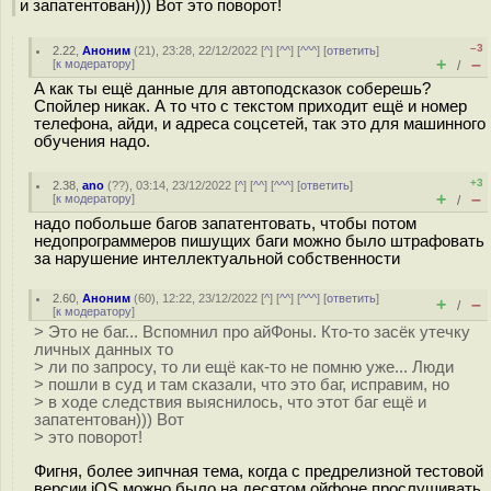
и запатентован))) Вот это поворот!
–3
2.22
,
Аноним
(
21
), 23:28, 22/12/2022 [
^
] [
^^
] [
^^^
] [
ответить
]
+
–
[
к модератору
]
/
А как ты ещё данные для автоподсказок соберешь?
Спойлер никак. А то что с текстом приходит ещё и номер
телефона, айди, и адреса соцсетей, так это для машинного
обучения надо.
+3
2.38
,
ano
(
??
), 03:14, 23/12/2022 [
^
] [
^^
] [
^^^
] [
ответить
]
+
–
[
к модератору
]
/
надо побольше багов запатентовать, чтобы потом
недопрограммеров пишущих баги можно было штрафовать
за нарушение интеллектуальной собственности
2.60
,
Аноним
(
60
), 12:22, 23/12/2022 [
^
] [
^^
] [
^^^
] [
ответить
]
+
–
/
[
к модератору
]
> Это не баг... Вспомнил про айФоны. Кто-то засёк утечку
личных данных то
> ли по запросу, то ли ещё как-то не помню уже... Люди
> пошли в суд и там сказали, что это баг, исправим, но
> в ходе следствия выяснилось, что этот баг ещё и
запатентован))) Вот
> это поворот!
Фигня, более эипчная тема, когда с предрелизной тестовой
версии iOS можно было на десятом ойфоне прослушивать