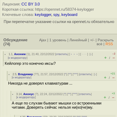
Лицензия:
CC BY 3.0
Короткая ссылка: https://opennet.ru/58374-keylogger
Ключевые слова:
keylogger
,
spy
,
keyboard
При перепечатке указание ссылки на opennet.ru обязательно
Обсуждение
Ajax
|
1 уровень
|
Линейный
|
+/-
|
Раскрыть
(74)
всё
|
RSS
–2
1.1
,
Аноним
(
1
), 21:40, 22/12/2022 [
ответить
] [
﹢﹢﹢
] [
· · ·
]
[
↓
]
+
–
[
к модератору
]
/
Кейлогер это конечно иксы?
+21
2.5
,
Владимир
(
??
), 21:57, 22/12/2022 [
^
] [
^^
] [
^^^
] [
ответить
]
[
↓
]
+
–
[
к модератору
]
/
Никогда не доверял клавиатурам ...
+3
3.14
,
Анонус
(
?
), 22:24, 22/12/2022 [
^
] [
^^
] [
^^^
] [
ответить
]
+
–
[
к модератору
]
/
А еще по слухам бывают мышки со встроенными
читами. Доверять сейчас нельзя ни(ко|че)му.