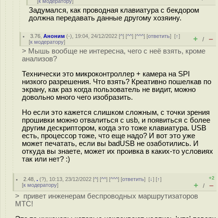
[
к модератору
]
Задумался, как проводная клавиатура с бекдором
должна передавать данные другому хозяину.
3.76
,
Аноним
(
-
), 19:04, 24/12/2022 [
^
] [
^^
] [
^^^
] [
ответить
]
[
↑
]
+
–
/
[
к модератору
]
> Мышь вообще не интересна, чего с неё взять, кроме
анализов?
Технически это микроконтроллер + камера на SPI
низкого разрешения. Что взять? Креативно пошелкав по
экрану, как раз когда пользователь не видит, можно
довольно много чего изобразить.
Но если это кажется слишком сложным, с точки зрения
прошивки можно отвалиться с usb, и появиться с более
другим дескриптором, когда это тоже клавиатура. USB
есть, процессор тоже, что еще надо? И вот это уже
может печатать, если вы badUSB не озаботились. И
откуда вы знаете, может их проивка в каких-то условиях
так или нет? :)
+2
2.48
,
.
(
?
), 10:13, 23/12/2022 [
^
] [
^^
] [
^^^
] [
ответить
]
[
↓
] [
↑
]
+
–
[
к модератору
]
/
> привет инженерам беспроводных маршрутизаторов
МТС!