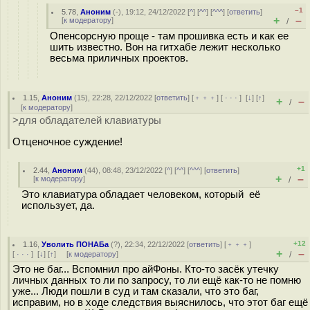
–1
5.78
,
Аноним
(
-
), 19:12, 24/12/2022 [
^
] [
^^
] [
^^^
] [
ответить
]
+
–
[
к модератору
]
/
Опенсорсную проще - там прошивка есть и как ее
шить известно. Вон на гитхабе лежит несколько
весьма приличных проектов.
1.15
,
Аноним
(
15
), 22:28, 22/12/2022 [
ответить
] [
﹢﹢﹢
] [
· · ·
]
[
↓
] [
↑
]
+
–
/
[
к модератору
]
>для обладателей клавиатуры
Отценочное суждение!
+1
2.44
,
Аноним
(
44
), 08:48, 23/12/2022 [
^
] [
^^
] [
^^^
] [
ответить
]
+
–
[
к модератору
]
/
Это клавиатура обладает человеком, который её
использует, да.
+12
1.16
,
Уволить ПОНАБа
(
?
), 22:34, 22/12/2022 [
ответить
] [
﹢﹢﹢
]
+
–
[
· · ·
]
[
↓
] [
↑
] [
к модератору
]
/
Это не баг... Вспомнил про айФоны. Кто-то засёк утечку
личных данных то ли по запросу, то ли ещё как-то не помню
уже... Люди пошли в суд и там сказали, что это баг,
исправим, но в ходе следствия выяснилось, что этот баг ещё