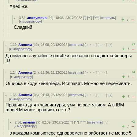
/
Хлеб же.
3.64
,
anonymous
(
??
), 18:36, 23/12/2022 [
^
] [
^^
] [
^^^
] [
ответить
]
+
–
/
[
к модератору
]
Сладкий
+1
1.19
,
Аноним
(
19
), 23:08, 22/12/2022 [
ответить
] [
﹢﹢﹢
] [
· · ·
]
[
↑
]
+
–
[
к модератору
]
/
Да именно случайные ошибки внезапно создают кейлогеры
:D
+4
1.24
,
Аноним
(
24
), 23:36, 22/12/2022 [
ответить
] [
﹢﹢﹢
] [
· · ·
]
+
–
[
к модератору
]
/
Ошибка в коде кейлогера. Исправят. Можно не переживать.
1.33
,
Аноним
(
33
), 01:43, 23/12/2022 [
ответить
] [
﹢﹢﹢
] [
· · ·
]
[
↓
]
+
–
/
[
к модератору
]
Прошивка для клаивиатуры, уму не растяжиом. А в IBM
model M може прошивка есть?
+2
2.36
,
onanim
(
?
), 02:39, 23/12/2022 [
^
] [
^^
] [
^^^
] [
ответить
]
[
↓
]
+
–
[
к модератору
]
/
в каждом компьютере одновременно работает не менее 5