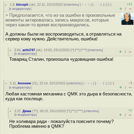
+11
1.9
,
bircoph
(
ok
), 22:11, 22/12/2022 [
ответить
] [
﹢﹢﹢
] [
· · ·
]
[
↓
] [
↑
]
+
–
[
к модератору
]
/
> Предполагается, что из-за ошибки в произвольные
моменты актировалась запись макросов, которые
через какое-то время воспроизводились.
А должны были не воспроизводиться, а отравляться на
сервер кому нужно. Действительно, ошибка!
2.61
,
arthi747
(
ok
), 13:03, 23/12/2022 [
^
] [
^^
] [
^^^
] [
ответить
]
+
–
/
[
к модератору
]
Товарищ Сталин, произошла чудовищная ошибка!
–1
1.11
,
Аноним
(
21
), 22:14, 22/12/2022 [
ответить
] [
﹢﹢﹢
] [
· · ·
]
[
↓
] [
↑
]
+
–
[
к модератору
]
/
Любая кастомная механика с QMK это дыра в безопасности,
куда как похлеще.
+1
2.27
,
Дима
(
??
), 00:23, 23/12/2022 [
^
] [
^^
] [
^^^
] [
ответить
]
+
–
[
к модератору
]
/
Не холивара ради - пожалуйста поясните почему?
Проблема именно в QMK?