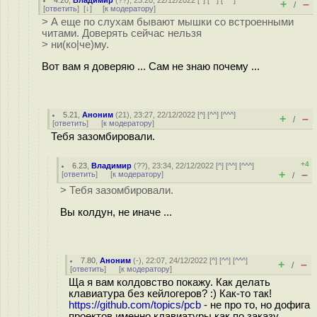
4.20
,
Владимир
(
??
), 23:20, 22/12/2022 [
^
] [
^^
] [
^^^
]
+
–
/
[
ответить
]
[
↓
] [
к модератору
]
> А еще по слухам бывают мышки со встроенными
читами. Доверять сейчас нельзя
> ни(ко|че)му.
Вот вам я доверяю ... Сам не знаю почему ...
5.21
,
Аноним
(
21
), 23:27, 22/12/2022 [
^
] [
^^
] [
^^^
]
+
–
/
[
ответить
]
[
к модератору
]
Тебя зазомбировали.
+4
6.23
,
Владимир
(
??
), 23:34, 22/12/2022 [
^
] [
^^
] [
^^^
]
+
–
[
ответить
]
[
к модератору
]
/
> Тебя зазомбировали.
Вы колдун, не иначе ...
7.80
,
Аноним
(
-
), 22:07, 24/12/2022 [
^
] [
^^
] [
^^^
]
+
–
/
[
ответить
]
[
к модератору
]
Ща я вам колдовство покажу. Как делать
клавиатура без кейлогеров? :) Как-то так!
https://github.com/topics/pcb
- не про то, но дофига
проектов именно клавиатуры как по заказу.