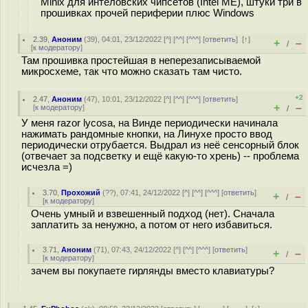
Minix для интеловских чипсетов (Intel ME), штуки три в
прошивках прочей периферии плюс Windows
2.39
,
Аноним
(
39
), 04:01, 23/12/2022 [
^
] [
^^
] [
^^^
] [
ответить
]
[
↑
]
+
–
/
[
к модератору
]
Там прошивка простейшая в неперезаписываемой
микросхеме, так что можно сказать там чисто.
+2
2.47
,
Аноним
(
47
), 10:01, 23/12/2022 [
^
] [
^^
] [
^^^
] [
ответить
]
+
–
[
к модератору
]
/
У меня razor lycosa, на Винде периодически начинала
нажимать рандомные кнопки, на Линухе просто ввод
периодически отрубается. Выдрал из неё сенсорный блок
(отвечает за подсветку и ещё какую-то хрень) -- проблема
исчезла =)
3.70
,
Прохожий
(
??
), 07:41, 24/12/2022 [
^
] [
^^
] [
^^^
] [
ответить
]
+
–
/
[
к модератору
]
Очень умный и взвешенный подход (нет). Сначала
заплатить за ненужно, а потом от него избавиться.
3.71
,
Аноним
(
71
), 07:43, 24/12/2022 [
^
] [
^^
] [
^^^
] [
ответить
]
+
–
/
[
к модератору
]
зачем вы покупаете гирлянды вместо клавиатуры?