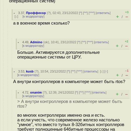
операционных систем)
+3
3.37
,
Проффесор
(
?
), 02:43, 23/12/2022 [
^
] [
^^
] [
^^^
] [
ответить
]
+
–
[
↓
] [
к модератору
]
/
а в военное время сколько?
+2
4.49
,
Admino
(
ok
), 10:41, 23/12/2022 [
^
] [
^^
] [
^^^
] [
ответить
]
+
–
[
к модератору
]
/
Больше. Активируются дополнительные
операционные системы от ЦРУ.
–1
3.53
,
kusb
(
?
), 10:54, 23/12/2022 [
^
] [
^^
] [
^^^
] [
ответить
]
[
↓
] [
↑
]
+
–
[
к модератору
]
/
А внутри контроллеров в компьютере может быть rtos?
4.72
,
onanim
(
?
), 12:39, 24/12/2022 [
^
] [
^^
] [
^^^
] [
ответить
]
+
–
/
[
к модератору
]
> А внутри контроллеров в компьютере может быть
rtos?
во многих контроллерах именно она и есть.
а если учесть, что современное железо настолько
"умное", что вместо тупых 8-32битных контроллеров
требуют полноценные 64битные процессоры на