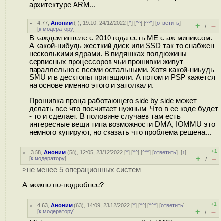
архитектуре ARM...
4.77
,
Аноним
(
-
), 19:10, 24/12/2022 [
^
] [
^^
] [
^^^
] [
ответить
]
+
–
/
[
к модератору
]
В каждем интеле с 2010 года есть ME с аж миниксом.
А какой-нибудь жесткий диск или SSD так то снабжен
несколькими ядрами. В видяшках полдюжины
сервисных процессоров чьи прошивки живут
параллельно с всеми остальными. Хотя какой-ниьудь
SMU и в десктопы притащили. А потом и PSP кажется
на основе именно этого и затолкали.
Прошивка проца работающего side by side может
делать все что посчитает нужным. Что в ее коде будет
- то и сделает. В половине случаев там есть
интересные вещи типа возможности DMA, IOMMU это
немного купируют, но сказать что проблема решена...
+1
3.58
,
Аноним
(
58
), 12:05, 23/12/2022 [
^
] [
^^
] [
^^^
] [
ответить
]
[
↑
]
+
–
[
к модератору
]
/
>не менее 5 операционных систем
А можно по-подробнее?
+1
4.63
,
Аноним
(
63
), 14:09, 23/12/2022 [
^
] [
^^
] [
^^^
] [
ответить
]
+
–
[
к модератору
]
/