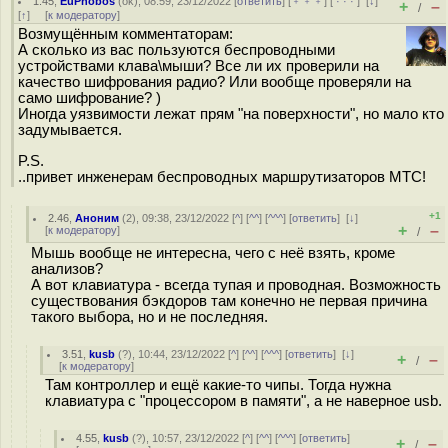
1.45
,
EuPhobos
(
ok
), 08:59, 23/12/2022 [
ответить
] [
﹢﹢﹢
] [
· · ·
]
[
↓
]
+
–
/
[
↑
] [
к модератору
]
Возмущённым комментаторам:
А сколько из вас пользуются беспроводными
устройствами клава\мыши? Все ли их проверили на
качество шифрования радио? Или вообще проверяли на
само шифрование? )
Иногда уязвимости лежат прям "на поверхности", но мало кто
задумывается.
P.S.
..привет инженерам беспроводных маршрутизаторов МТС!
+1
2.46
,
Аноним
(
2
), 09:38, 23/12/2022 [
^
] [
^^
] [
^^^
] [
ответить
]
[
↓
]
+
–
[
к модератору
]
/
Мышь вообще не интересна, чего с неё взять, кроме
анализов?
А вот клавиатура - всегда тупая и проводная. Возможность
существования бэкдоров там конечно не первая причина
такого выбора, но и не последняя.
3.51
,
kusb
(
?
), 10:44, 23/12/2022 [
^
] [
^^
] [
^^^
] [
ответить
]
[
↓
]
+
–
/
[
к модератору
]
Там контроллер и ещё какие-то чипы. Тогда нужна
клавиатура с "процессором в памяти", а не наверное usb.
4.55
,
kusb
(
?
), 10:57, 23/12/2022 [
^
] [
^^
] [
^^^
] [
ответить
]
+
–
/