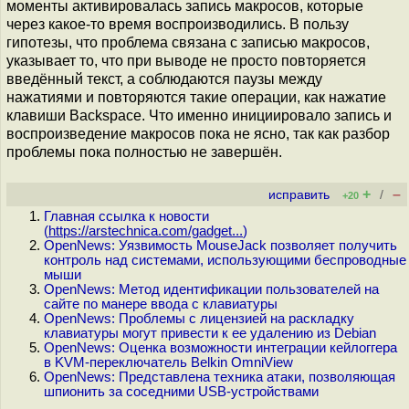
моменты активировалась запись макросов, которые
через какое-то время воспроизводились. В пользу
гипотезы, что проблема связана с записью макросов,
указывает то, что при выводе не просто повторяется
введённый текст, а соблюдаются паузы между
нажатиями и повторяются такие операции, как нажатие
клавиши Backspace. Что именно инициировало запись и
воспроизведение макросов пока не ясно, так как разбор
проблемы пока полностью не завершён.
+
–
исправить
/
+20
Главная ссылка к новости
(
https://arstechnica.com/gadget...
)
OpenNews: Уязвимость MouseJack позволяет получить
контроль над системами, использующими беспроводные
мыши
OpenNews: Метод идентификации пользователей на
сайте по манере ввода с клавиатуры
OpenNews: Проблемы с лицензией на раскладку
клавиатуры могут привести к ее удалению из Debian
OpenNews: Оценка возможности интеграции кейлоггера
в KVM-переключатель Belkin OmniView
OpenNews: Представлена техника атаки, позволяющая
шпионить за соседними USB-устройствами