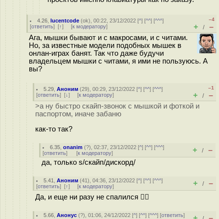
–4
4.26
,
lucentcode
(
ok
), 00:22, 23/12/2022 [
^
] [
^^
] [
^^^
]
+
–
[
ответить
]
[
↑
] [
к модератору
]
/
Ага, мышки бывают и с макросами, и с читами.
Но, за известные модели подобных мышек в
онлан-играх банят. Так что даже будучи
владельцем мышки с читами, я ими не пользуюсь. А
вы?
–1
5.29
,
Аноним
(
29
), 00:29, 23/12/2022 [
^
] [
^^
] [
^^^
]
+
–
[
ответить
]
[
↓
] [
к модератору
]
/
>а ну быстро скайп-звонок с мышкой и фоткой и
паспортом, иначе забаню
как-то так?
6.35
,
onanim
(
?
), 02:37, 23/12/2022 [
^
] [
^^
] [
^^^
]
+
–
/
[
ответить
]
[
к модератору
]
да, только s/скайп/дискорд/
5.41
,
Аноним
(
41
), 04:36, 23/12/2022 [
^
] [
^^
] [
^^^
]
+
–
/
[
ответить
]
[
↑
] [
к модератору
]
Да, и еще ни разу не спалился 🤷‍♂️
5.66
,
Анонус
(
?
), 01:06, 24/12/2022 [
^
] [
^^
] [
^^^
] [
ответить
]
+
–
/