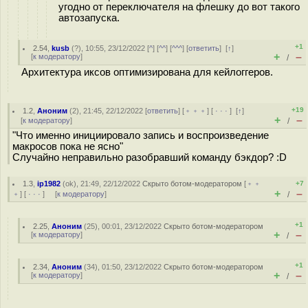
угодно от переключателя на флешку до вот такого
автозапуска.
+1
2.54
,
kusb
(
?
), 10:55, 23/12/2022 [
^
] [
^^
] [
^^^
] [
ответить
]
[
↑
]
+
–
[
к модератору
]
/
Архитектура иксов оптимизирована для кейлоггеров.
+19
1.2
,
Аноним
(
2
), 21:45, 22/12/2022 [
ответить
] [
﹢﹢﹢
] [
· · ·
]
[
↑
]
+
–
[
к модератору
]
/
"Что именно инициировало запись и воспроизведение
макросов пока не ясно"
Случайно неправильно разобравший команду бэкдор? :D
1.3
,
ip1982
(
ok
), 21:49, 22/12/2022
Скрыто ботом-модератором
[
﹢﹢
+7
+
–
﹢
] [
· · ·
] [
к модератору
]
/
+1
2.25
,
Аноним
(
25
), 00:01, 23/12/2022
Скрыто ботом-модератором
+
–
[
к модератору
]
/
+1
2.34
,
Аноним
(
34
), 01:50, 23/12/2022
Скрыто ботом-модератором
+
–
[
к модератору
]
/