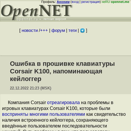
Профиль:
Аноним
(
вход
|
регистрация
)
неRU
opennet.me
[
новости
/
+++
|
форум
|
теги
|
]
Ошибка в прошивке клавиатуры
Corsair K100, напоминающая
кейлоггер
22.12.2022 21:23 (MSK)
Компания Corsair
отреагировала
на проблемы в
игровых клавиатурах Corsair K100, которые были
восприняты
многими
пользователями
как свидетельство
наличия встроенного кейлоггера, сохраняющего
введённые пользователем последовательности