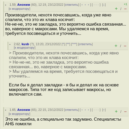
+1
1.59
,
Аноним
(
60
), 12:19, 23/12/2022 [
ответить
] [
﹢﹢﹢
] [
· · ·
]
[
↓
]
+
–
[
к модератору
]
/
Производители, нехотя почесавшись, когда уже явно
спалили, что это их клава косячит:
Не-не-не, это не закладка, это вероятно ошибка связанная...
во, наверное с макросами. Мы удаляемся на время,
требуется посовещаться и уточнить...
2.62
,
kusb
(
?
), 13:20, 23/12/2022 [
^
] [
^^
] [
^^^
] [
ответить
]
+
–
/
[
к модератору
]
> Производители, нехотя почесавшись, когда уже явно
спалили, что это их клава косячит:
> Не-не-не, это не закладка, это вероятно ошибка
связанная... во, наверное с макросами.
> Мы удаляемся на время, требуется посовещаться и
уточнить...
Если бы я делал закладки - я бы и делал их на основе
макросов. Типа тот же код записывает макросы, но
включается сам.
1.65
,
Аноним
(
65
), 22:15, 23/12/2022 [
ответить
] [
﹢﹢﹢
] [
· · ·
]
[
↑
]
+
–
/
[
к модератору
]
Это не ошибка, а специально так задумано. Специалисты
АНБ помогли