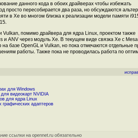
ование данного кода в обоих драйверах чтобы избежать
од просто пересобирается два раза, но обсуждаются альте
ти в Xe во многом близка к реализации модели памяти i915
15.
 Vulkan, помимо драйвера для ядра Linux, проектом также
s и ANV через модуль Xe. В текущем виде связка Xe с Mesa
р на базе OpenGL и Vulkan, но пока отмечаются отдельные 
ениям работы. Также пока не проводилась работа по опти
испра
ерах для Windows
 для видеокарт NVIDIA
в для ядра Linux
х графических адаптеров
ние ссылки на opennet.ru обязательно