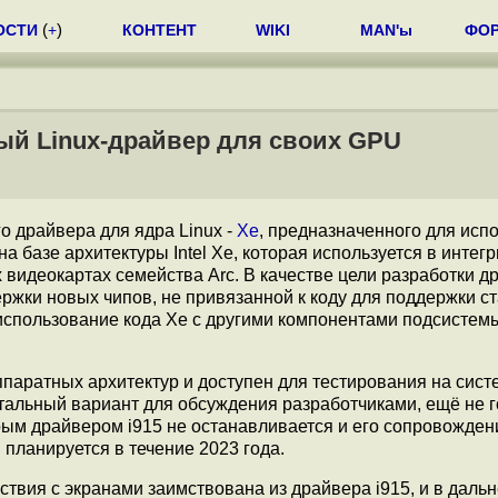
ОСТИ
(
+
)
КОНТЕНТ
WIKI
MAN'ы
ФО
вый Linux-драйвер для своих GPU
 драйвера для ядра Linux -
Xe
, предназначенного для исп
 базе архитектуры Intel Xe, которая используется в интег
х видеокартах семейства Arc. В качестве цели разработки д
ржки новых чипов, не привязанной к коду для поддержки с
 использование кода Xe с другими компонентами подсисте
паратных архитектур и доступен для тестирования на сист
тальный вариант для обсуждения разработчиками, ещё не 
арым драйвером i915 не останавливается и его сопровожден
планируется в течение 2023 года.
ствия с экранами заимствована из драйвера i915, и в дал