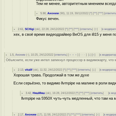
Тем не менее, авторитетным мнением всегд
5.90
,
Аноним
(
90
), 11:19, 30/12/2022 [
^
] [
^^
] [
^^^
] [
ответит
Фикус вечен.
2.61
,
SCHigi
(
ok
), 22:28, 24/12/2022 [
^
] [
^^
] [
^^^
] [
ответить
]
[
↑
] [
к модерат
хех, в своё время видеодрайвер BeOS для i815 у меня по
1.5
,
Аноним
(
-
), 10:25, 24/12/2022 [
ответить
] [
﹢﹢﹢
] [
· · ·
]
[
↓
] [
↑
] [
к модерато
Объясните, если уже интел запихнул процессор в видимокарту, что 
2.13
,
vitalif
(
ok
), 11:32, 24/12/2022 [
^
] [
^^
] [
^^^
] [
ответить
]
[
↓
] [
к модерато
Хорошая трава. Продолжай в том же духе
Если серьёзно, то видимо llvmpipe на малине в роли ви
3.42
,
НяшМяш
(
ok
), 16:28, 24/12/2022 [
^
] [
^^
] [
^^^
] [
ответить
]
[
к мо
llvmpipe на 5950Х чуть-чуть медленный, что там на
2.17
,
Аноним
(
17
), 11:58, 24/12/2022 [
^
] [
^^
] [
^^^
] [
ответить
]
[
↑
] [
к модер