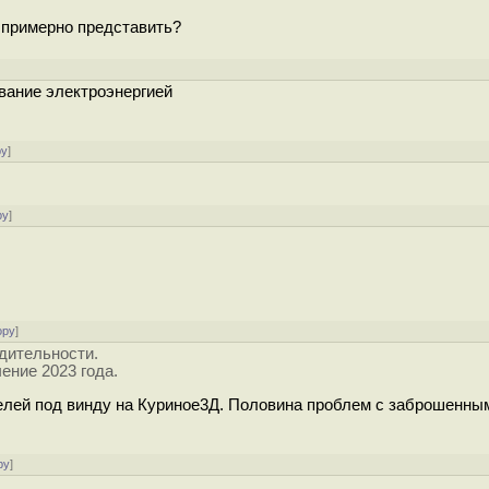
 примерно представить?
]
вание электроэнергией
ру
]
ру
]
ору
]
дительности.
ение 2023 года.
елей под винду на Куриное3Д. Половина проблем с заброшенны
ру
]