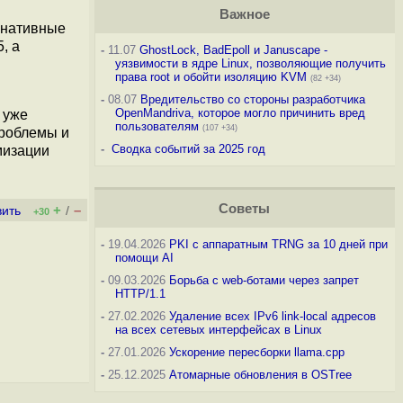
Важное
рнативные
, а
-
11.07
GhostLock, BadEpoll и Januscape -
уязвимости в ядре Linux, позволяющие получить
права root и обойти изоляцию KVM
(82 +34)
-
08.07
Вредительство со стороны разработчика
OpenMandriva, которое могло причинить вред
 уже
пользователям
(107 +34)
проблемы и
-
Сводка событий за 2025 год
мизации
Советы
+
–
вить
/
+30
-
19.04.2026
PKI с аппаратным TRNG за 10 дней при
помощи AI
-
09.03.2026
Борьба с web-ботами через запрет
HTTP/1.1
-
27.02.2026
Удаление всех IPv6 link-local адресов
на всех сетевых интерфейсах в Linux
-
27.01.2026
Ускорение пересборки llama.cpp
-
25.12.2025
Атомарные обновления в OSTree