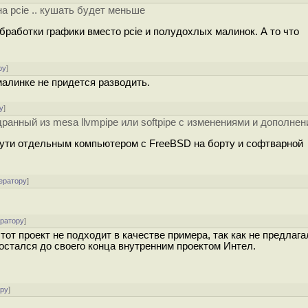
а pcie .. кушать будет меньше
бработки графики вместо pcie и полудохлых малинок. А то что
ру
]
 малинке не придется разводить.
у
]
дранный из mesa llvmpipe или softpipe с изменениями и дополне
о сути отдельным компьютером с FreeBSD на борту и софтварной
ератору
]
ератору
]
от проект не подходит в качестве примера, так как не предлага
остался до своего конца внутренним проектом Интел.
ору
]