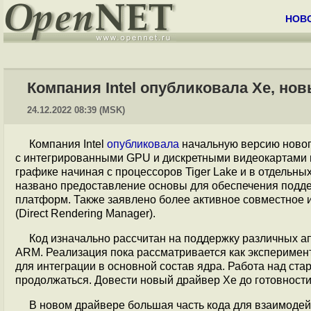
НОВ
Компания Intel опубликовала Xe, но
24.12.2022 08:39 (MSK)
Компания Intel
опубликовала
начальную версию нового
с интегрированными GPU и дискретными видеокартами на
графике начиная с процессоров Tiger Lake и в отдельны
названо предоставление основы для обеспечения подде
платформ. Также заявлено более активное совместное
(Direct Rendering Manager).
Код изначально рассчитан на поддержку различных ап
ARM. Реализация пока рассматривается как эксперимен
для интеграции в основной состав ядра. Работа над ст
продолжаться. Довести новый драйвер Xe до готовности 
В новом драйвере большая часть кода для взаимодей