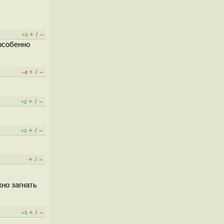
+
–
/
+2
 особенно
+
–
/
–4
+
–
/
+2
+
–
/
+2
+
–
/
жно загнать
+
–
/
+5