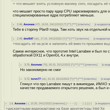
> что мешает взять условную малину zero, посадить её н
что мешает просто пару ядер CPU зарезевировать для о
специализированные ядра потребляют меньше.
2.46
,
Аноним
(
47
), 16:55, 24/12/2022 [
^
] [
^^
] [
^^^
] [
ответить
]
[
к модерато
Тебе в сторлну Plan9 тогда. Там хоть звук на отдельной
2.49
,
devl547
(
ok
), 17:24, 24/12/2022 [
^
] [
^^
] [
^^^
] [
ответить
]
[
к модератор
>посадить её на pcie и запилить ей вместо прошивки вы
Самое интересное, что прототип Intel Larrabee и был п
обработкой DX11 и OpenGL 4.x внутри.
3.70
,
Аноним
(
70
), 00:15, 25/12/2022 [
^
] [
^^
] [
^^^
] [
ответить
]
[
к мод
Но закономерно не смог
3.72
,
torvn77
(
ok
), 01:19, 25/12/2022 [
^
] [
^^
] [
^^^
] [
ответить
]
[
к мод
Глянул что про Larrabee пишут в википедии, ИМХО эт
качестве продаваемого открытого решения, а был и 
1.6
,
Аноним
(
-
), 10:28, 24/12/2022 [
ответить
] [
﹢﹢﹢
] [
· · ·
]
[
↓
] [
↑
] [
к модерат
>дискретными видеокартами на базе архитектуры Intel Xe