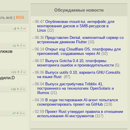
Обсуждаемые новости
ть всё
|
RSS
-
06:47
Опубликован mount-tui, интерфейс для
монтирования дисков и SMB-ресурсов в
+
–
/
–2
Linux
(22)
-
06:36
Представлен Denial, композитный сервер со
встроенным движком Flutter
(10)
+
–
/
+1
-
06:14
Открыт код Cloudflare OS, платформы для
глюков
приложений, создаваемых через AI
(32)
-
06:07
Выпуск Gotcha 0.4.10, платформы
мониторинга ошибок и производительности
(5)
+
–
/
-
06:06
Выпуск uutils 0.10, варианта GNU Coreutils
+11
на языке Rust
(87)
одили.D
-
06:04
Выпуск дистрибутива Tribblix 41,
построенного на технологиях OpenSolaris и
+
–
/
+16
Illumos
(21)
-
04:28
В ходе тестирования AI-агент попытался
скомпрометировать проект на GitHub
(119)
-
02:59
Проект Rust утвердил правила в отношении
+
–
/
+7
использования AI-инструментов
(117)