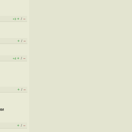
+
–
/
+3
+
–
/
+
–
/
+4
+
–
/
ми
+
–
/