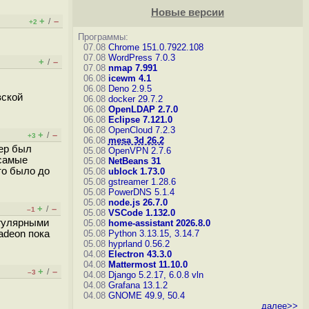
Новые версии
+
–
/
+2
Программы:
07.08
Chrome 151.0.7922.108
07.08
WordPress 7.0.3
+
–
/
07.08
nmap 7.991
06.08
icewm 4.1
06.08
Deno 2.9.5
вской
06.08
docker 29.7.2
06.08
OpenLDAP 2.7.0
06.08
Eclipse 7.121.0
06.08
OpenCloud 7.2.3
+
–
/
+3
06.08
mesa 3d 26.2
вер был
05.08
OpenVPN 2.7.6
 самые
05.08
NetBeans 31
то было до
05.08
ublock 1.73.0
05.08
gstreamer 1.28.6
05.08
PowerDNS 5.1.4
05.08
node.js 26.7.0
+
–
/
–1
05.08
VSCode 1.132.0
егулярными
05.08
home-assistant 2026.8.0
adeon пока
05.08
Python 3.13.15, 3.14.7
05.08
hyprland 0.56.2
04.08
Electron 43.3.0
04.08
Mattermost 11.10.0
+
–
/
–3
04.08
Django 5.2.17, 6.0.8
vln
04.08
Grafana 13.1.2
04.08
GNOME 49.9, 50.4
далее>>