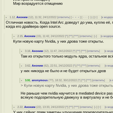
Мир возрадуется отмщению
1.12
,
Аноним
(
12
), 11:32, 24/12/2022 [
ответить
] [
﹢﹢﹢
] [
· · ·
]
[
↓
] [
↑
] [
к модер
Отличная новость. Когда Intel Arc доведут до ума, куплю её,
когда его драйвера open source.
2.15
,
Аноним
(
15
), 11:42, 24/12/2022 [
^
] [
^^
] [
^^^
] [
ответить
]
[
↓
] [
к модер
Купи новую карту Nvidia, у них дрова тоже открыты.
3.16
,
Аноним
(
12
), 11:47, 24/12/2022 [
^
] [
^^
] [
^^^
] [
ответить
]
[
к мод
Там из открытого только модуль ядра, остальное всё
3.62
,
Аноним
(
62
), 22:51, 24/12/2022 [
^
] [
^^
] [
^^^
] [
ответить
]
[
к мод
у них никогда не было и не будет открытых дров
3.91
,
anonymous
(
??
), 18:32, 30/12/2022 [
^
] [
^^
] [
^^^
] [
ответить
]
[
к
> Купи новую карту Nvidia, у них дрова тоже открыты
Не раньше чем nvidia научится в mediated device pa
всякую подозрительную движуху в виртуалку и не бо
2.22
,
Аноним
(
22
), 13:33, 24/12/2022 [
^
] [
^^
] [
^^^
] [
ответить
]
[
↓
] [
↑
] [
к мод
У них сейчас прям заметны улучшения производительнос