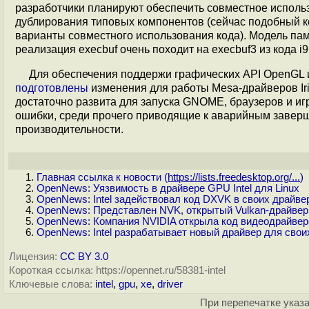
разработчики планируют обеспечить совместное использ
дублирования типовых компонентов (сейчас подобный к
варианты совместного использования кода). Модель памя
реализация execbuf очень походит на execbuf3 из кода i9
Для обеспечения поддержи графических API OpenGL и
подготовлены
изменения для работы Mesa-драйверов Iri
достаточно развита для запуска GNOME, браузеров и иг
ошибки, среди прочего приводящие к аварийным заверш
производительности.
Главная ссылка к новости (
https://lists.freedesktop.org/...
)
OpenNews: Уязвимость в драйвере GPU Intel для Linux
OpenNews: Intel задействовал код DXVK в своих драйв
OpenNews: Представлен NVK, открытый Vulkan-драйвер
OpenNews: Компания NVIDIA открыла код видеодрайверо
OpenNews: Intel разрабатывает новый драйвер для свои
Лицензия:
CC BY 3.0
Короткая ссылка: https://opennet.ru/58381-intel
Ключевые слова:
intel
,
gpu
,
xe
,
driver
При перепечатке указа