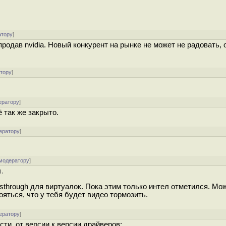
атору
]
 продав nvidia. Новый конкурент на рынке не может не радовать,
атору
]
ератору
]
 так же закрыто.
ератору
]
 модератору
]
.
ssthrough для виртуалок. Пока этим только интел отметился. Мо
яться, что у тебя будет видео тормозить.
ератору
]
ти, от версии к версии драйверов: