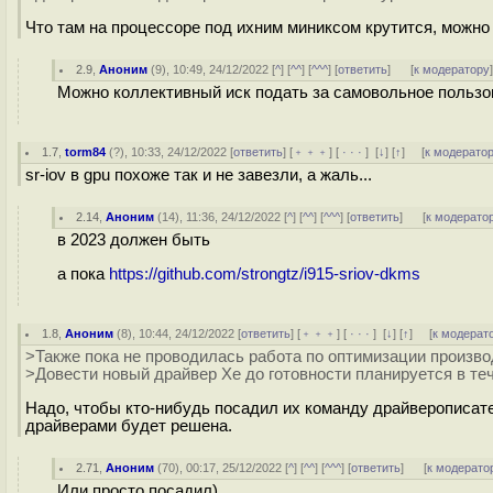
Что там на процессоре под ихним миниксом крутится, можно
2.9
,
Аноним
(
9
), 10:49, 24/12/2022 [
^
] [
^^
] [
^^^
] [
ответить
]
[
к модератору
Можно коллективный иск подать за самовольное пользо
1.7
,
torm84
(
?
), 10:33, 24/12/2022 [
ответить
] [
﹢﹢﹢
] [
· · ·
]
[
↓
] [
↑
] [
к модерато
sr-iov в gpu похоже так и не завезли, а жаль...
2.14
,
Аноним
(
14
), 11:36, 24/12/2022 [
^
] [
^^
] [
^^^
] [
ответить
]
[
к модерато
в 2023 должен быть
а пока
https://github.com/strongtz/i915-sriov-dkms
1.8
,
Аноним
(
8
), 10:44, 24/12/2022 [
ответить
] [
﹢﹢﹢
] [
· · ·
]
[
↓
] [
↑
] [
к модерат
>Также пока не проводилась работа по оптимизации произво
>Довести новый драйвер Xe до готовности планируется в теч
Надо, чтобы кто-нибудь посадил их команду драйверописат
драйверами будет решена.
2.71
,
Аноним
(
70
), 00:17, 25/12/2022 [
^
] [
^^
] [
^^^
] [
ответить
]
[
к модерато
Или просто посадил)