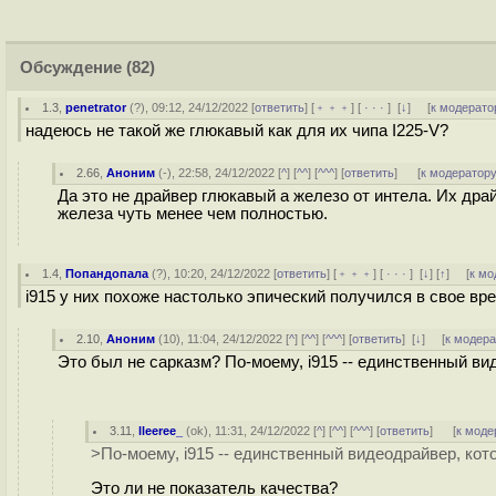
Обсуждение
(82)
1.3
,
penetrator
(
?
), 09:12, 24/12/2022 [
ответить
] [
﹢﹢﹢
] [
· · ·
]
[
↓
] [
к модерато
надеюсь не такой же глюкавый как для их чипа I225-V?
2.66
,
Аноним
(
-
), 22:58, 24/12/2022 [
^
] [
^^
] [
^^^
] [
ответить
]
[
к модератор
Да это не драйвер глюкавый а железо от интела. Их дра
железа чуть менее чем полностью.
1.4
,
Попандопала
(
?
), 10:20, 24/12/2022 [
ответить
] [
﹢﹢﹢
] [
· · ·
]
[
↓
] [
↑
] [
к мо
i915 у них похоже настолько эпический получился в свое вр
2.10
,
Аноним
(
10
), 11:04, 24/12/2022 [
^
] [
^^
] [
^^^
] [
ответить
]
[
↓
] [
к модер
Это был не сарказм? По-моему, i915 -- единственный ви
3.11
,
lleeree_
(
ok
), 11:31, 24/12/2022 [
^
] [
^^
] [
^^^
] [
ответить
]
[
к моде
>По-моему, i915 -- единственный видеодрайвер, кот
Это ли не показатель качества?