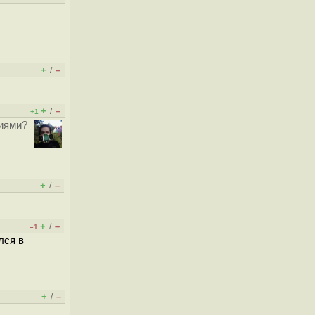
+
–
/
+
–
/
+1
ниями?
+
–
/
+
–
/
–1
лся в
+
–
/