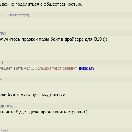
а важно поделиться с общественностью.
ь
]
[
к модератору
]
ору
]
лучилось правкой пары байт в драйвере для i810 )))
ру
]
мешает взять усл...
большой текст свёрнут,
показать
ру
]
дюхи будет чуть-чуть медленный
дератору
]
 малинке будет даже представить страшно )
атору
]