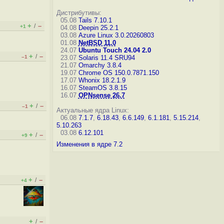
Дистрибутивы:
05.08
Tails 7.10.1
+
–
/
+1
04.08
Deepin 25.2.1
03.08
Azure Linux 3.0.20260803
01.08
NetBSD 11.0
24.07
Ubuntu Touch 24.04 2.0
+
–
/
–1
23.07
Solaris 11.4 SRU94
21.07
Omarchy 3.8.4
19.07
Chrome OS 150.0.7871.150
17.07
Whonix 18.2.1.9
16.07
SteamOS 3.8.15
16.07
OPNsense 26.7
+
–
/
–1
Актуальные ядра Linux:
06.08
7.1.7
,
6.18.43
,
6.6.149
,
6.1.181
,
5.15.214
,
5.10.263
03.08
6.12.101
+
–
/
+9
Изменения в ядре 7.2
+
–
/
+4
+
–
/