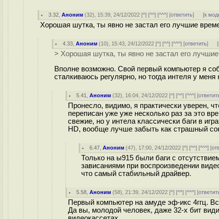
3.32
,
Аноним
(
32
), 15:39, 24/12/2022 [
^
] [
^^
] [
^^^
] [
ответить
]
[
к мод
Хорошая шутка, ты явно не застал его лучшие врем
4.33
,
Аноним
(
10
), 15:43, 24/12/2022 [
^
] [
^^
] [
^^^
] [
ответить
]
[
> Хорошая шутка, ты явно не застал его лучшие
Вполне возможно. Свой первый компьютер я собр
сталкиваюсь регулярно, но тогда интеля у меня 
5.41
,
Аноним
(
32
), 16:04, 24/12/2022 [
^
] [
^^
] [
^^^
] [
ответит
Пронесло, видимо, я практически уверен, ч
переписан уже уже несколько раз за это вр
свежие, но у интела классически баги в игр
HD, вообще лучше забыть как страшный со
6.47
,
Аноним
(
47
), 17:00, 24/12/2022 [
^
] [
^^
] [
^^^
] [
от
Только на ы915 были баги с отсутствием
зависаниями при воспроизведении виде
что самый стабильный драйвер.
5.58
,
Аноним
(
58
), 21:39, 24/12/2022 [
^
] [
^^
] [
^^^
] [
ответит
Первый компьютер на амуде эф-икс 4ггц. Все
Да вы, молодой человек, даже 32-х бит види
видеокассетах.