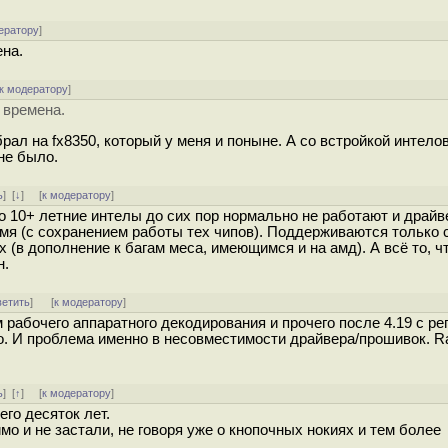
ератору
]
ена.
к модератору
]
 времена.
ал на fx8350, который у меня и поныне. А со встройкой интело
не было.
ь
]
[
↓
] [
к модератору
]
то 10+ летние интелы до сих пор нормально не работают и драй
емя (с сохранением работы тех чипов). Поддерживаются только
ах (в дополнение к багам меса, имеющимся и на амд). А всё то, ч
н.
ветить
]
[
к модератору
]
 рабочего аппаратного декодирования и прочего после 4.19 с р
о. И проблема именно в несовместимости драйвера/прошивок. R
ь
]
[
↑
] [
к модератору
]
го десяток лет.
мо и не застали, не говоря уже о кнопочных нокиях и тем более