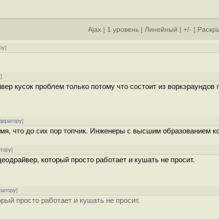
Ajax
|
1 уровень
|
Линейный
|
+/-
|
Раскры
ру
]
у
]
йвер кусок проблем только потому что состоит из воркэраундов 
дератору
]
емя, что до сих пор топчик. Инженеры с высшим образованием к
атору
]
деодрайвер, который просто работает и кушать не просит.
ратору
]
орый просто работает и кушать не просит.