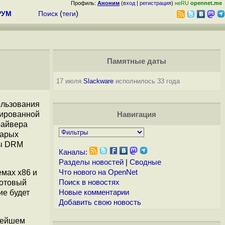
Профиль:
Аноним
(
вход
|
регистрация
)
неRU
opennet.me
РУМ
Поиск
(
теги
)
Памятные даты
17 июля
Slackware
исполнилось 33 года
ользования
рированной
Навигация
райвера
тарых
мы DRM
Каналы:
Разделы новостей
|
Сводные
емах x86 и
Что нового на OpenNet
готовый
Поиск в новостях
ие будет
Новые комментарии
Добавить свою новость
ьнейшем