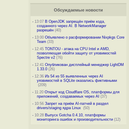
Обсуждаемые новости
-
13:07
В OpenJDK запрещён приём кода,
созданного через AI. В NetworkManager
разрешён
(40)
-
13:00
Объявлено о расформировании Nixpkgs Core
Team
(33)
-
12:45
TONTOU - атака на CPU Intel и AMD,
позволяющая обойти защиту от уязвимостей
Spectre v2
(76)
-
12:41
Опубликован дисплейный менеджер LightDM
1.33.0
(26)
-
12:36
Из 54 из 55 выявленных через AI
уязвимостей в SQLite оказались фиктивными
(209)
-
11:20
Открыт код Cloudflare OS, платформы для
приложений, создаваемых через AI
(37)
-
10:56
Запрет на приём AI-патчей в раздел
drivers/staging ядра Linux
(50)
-
10:28
Выпуск Gotcha 0.4.10, платформы
мониторинга ошибок и производительности
(12)