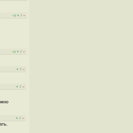
+
–
/
+3
+
–
/
+3
+
–
/
+
–
/
ожно
+
–
/
ать.