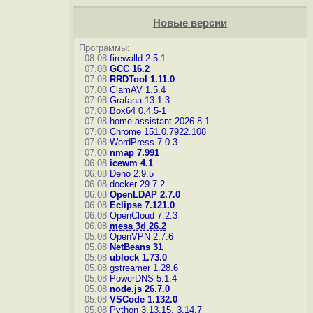
Новые версии
Программы:
08.08
firewalld 2.5.1
07.08
GCC 16.2
07.08
RRDTool 1.11.0
07.08
ClamAV 1.5.4
07.08
Grafana 13.1.3
07.08
Box64 0.4.5-1
07.08
home-assistant 2026.8.1
07.08
Chrome 151.0.7922.108
07.08
WordPress 7.0.3
07.08
nmap 7.991
06.08
icewm 4.1
06.08
Deno 2.9.5
06.08
docker 29.7.2
06.08
OpenLDAP 2.7.0
06.08
Eclipse 7.121.0
06.08
OpenCloud 7.2.3
06.08
mesa 3d 26.2
05.08
OpenVPN 2.7.6
05.08
NetBeans 31
05.08
ublock 1.73.0
05.08
gstreamer 1.28.6
05.08
PowerDNS 5.1.4
05.08
node.js 26.7.0
05.08
VSCode 1.132.0
05.08
Python 3.13.15, 3.14.7