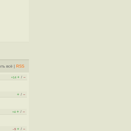
ть всё
|
RSS
+
–
/
+14
+
–
/
+
–
/
+4
+
–
/
–5