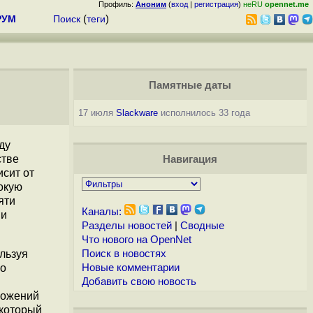
Профиль:
Аноним
(
вход
|
регистрация
)
неRU
opennet.me
РУМ
Поиск
(
теги
)
Памятные даты
17 июля
Slackware
исполнилось 33 года
ду
стве
Навигация
сит от
окую
яти
Каналы:
 и
Разделы новостей
|
Сводные
Что нового на OpenNet
льзуя
Поиск в новостях
 о
Новые комментарии
Добавить свою новость
ложений
 который