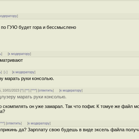
модератору
]
и по ГУЮ будет гора и бессмыслено
ь
]
[
к модератору
]
сматривают
ь
]
[
↓
] [
к модератору
]
ру марать руки консолью.
5, 10/01/2023 [
^
] [
^^
] [
^^^
] [
ответить
]
[
к модератору
]
длузеру марать руки консолью.
до скомпилять он уже замарал. Так что пофиг. К томуе же файл м
да?
^^^
] [
ответить
]
[
к модератору
]
 прикинь да? Зарплату свою будешь в виде эксель файла получ