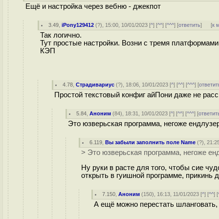
Ещё и настройка через вебню - джекпот
3.49
,
iPony129412
(
?
), 15:00, 10/01/2023 [
^
] [
^^
] [
^^^
] [
ответить
]
[
к 
Так логично.
Тут простые настройки. Возни с тремя платформам
КЭП
4.78
,
Страдивариус
(
?
), 18:06, 10/01/2023 [
^
] [
^^
] [
^^^
] [
ответит
Простой текстовый конфиг айПони даже не рас
5.84
,
Аноним
(
84
), 18:31, 10/01/2023 [
^
] [
^^
] [
^^^
] [
ответит
Это юзверьская программа, негоже ендлузе
6.119
,
Вы забыли заполнить поле Name
(
?
), 21:2
> Это юзверьская программа, негоже ен
Ну руки в расте для того, чтобы сие чу
открыть в гуишной программе, прикинь 
7.150
,
Аноним
(
150
), 16:13, 11/01/2023 [
^
] [
^^
] [
А ещё можно перестать шланговать,