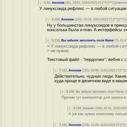
5.92
,
Аноним
(
92
), 18:51, 10/01/2023 [
^
] [
^^
] [
^^^
] [
ответит
У линуксоида рефлекс — в любой ситуации в
6.104
,
Аноним
(
104
), 20:14, 10/01/2023 [
^
] [
^^
] [
^^^
] [
Ну у большинства линуксоидов в принци
консолька была и man. А интерфейсы эт
6.130
,
Вы забыли заполнить поле Name
(
?
), 01:4
> У линуксоида рефлекс — в любой ситу
> не нужно.
Текстовый файл - "пердолинг", вебня с с
7.132
,
Аноним
(
132
), 02:56, 11/01/2023 [
^
] [
^^
] [
Действительно, чудные люди. Каки
куда проще в двоичном виде в маши
8.156
,
Вы забыли заполнить поле Name
(
Причем тут компилятор для записи в
9.158
,
Аноним
(
158
), 02:41, 12/01/202
А уж как нужно конечному польз
7.143
,
Аноним
(
104
), 12:29, 11/01/2023 [
^
] [
^^
] [