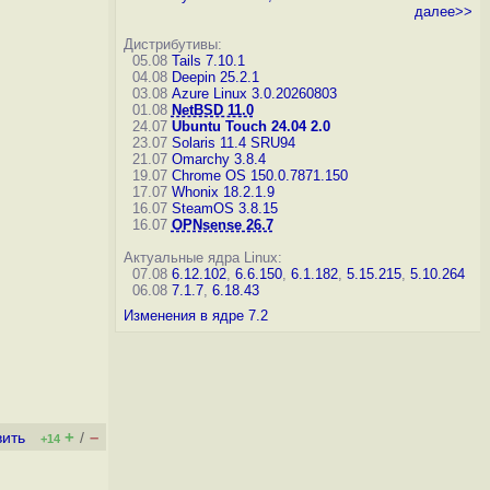
далее>>
Дистрибутивы:
05.08
Tails 7.10.1
04.08
Deepin 25.2.1
03.08
Azure Linux 3.0.20260803
01.08
NetBSD 11.0
24.07
Ubuntu Touch 24.04 2.0
23.07
Solaris 11.4 SRU94
21.07
Omarchy 3.8.4
19.07
Chrome OS 150.0.7871.150
17.07
Whonix 18.2.1.9
16.07
SteamOS 3.8.15
16.07
OPNsense 26.7
Актуальные ядра Linux:
07.08
6.12.102
,
6.6.150
,
6.1.182
,
5.15.215
,
5.10.264
06.08
7.1.7
,
6.18.43
Изменения в ядре 7.2
+
–
вить
/
+14