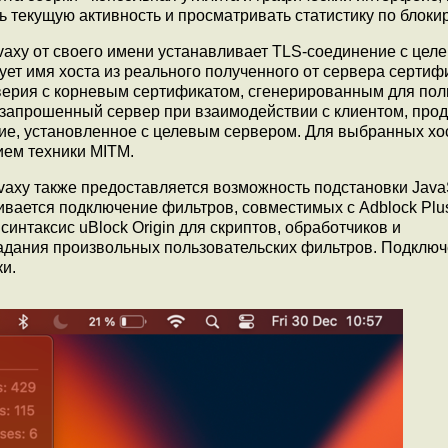
ь текущую активность и просматривать статистику по блоки
vaxy от своего имени устанавливает TLS-соединение с цел
зует имя хоста из реального полученного от сервера сертиф
верия с корневым сертификатом, сгенерированным для пол
запрошенный сервер при взаимодействии с клиентом, про
ие, установленное с целевым сервером. Для выбранных хо
ием техники MITM.
axy также предоставляется возможность подстановки JavaS
ается подключение фильтров, совместимых с Adblock Plus,
интаксис uBlock Origin для скриптов, обработчиков и
задания произвольных пользовательских фильтров. Подклю
и.