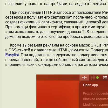
позволяет управлять настройками, наглядно отслеживат
При поступлении HTTPS-запроса от пользователя Pri
сервером и получает его сертификат, после чего исполь
создаёт фиктивный сертификат, связанный цепочкой до
При помощи фиктивного сертификата прокси имитирует 
этом использовать для получения данных TLS-соединен
доменов возможно отключение проброса с использован
Кроме вырезания рекламы на основе масок URL в Priv
и CSS-стилей в отдаваемые HTML-документы. Поддержив
Easylist
. При подстановке содержимого поддерживается с
перенаправлений, а также собственный синтаксис для 
внешние списки с фильтрами обновляются автоматическ