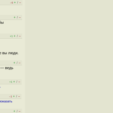
+
–
/
–6
+
–
/
бы
+
–
/
+1
ые вы люди.
+
–
/
 — ведь
+
–
/
+1
ь
+
–
/
–1
показать
+
–
/