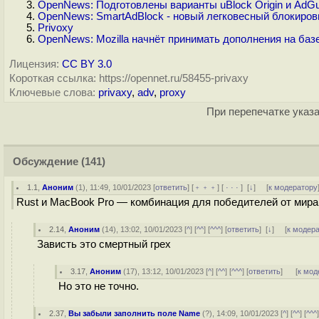
OpenNews: Подготовлены варианты uBlock Origin и AdG
OpenNews: SmartAdBlock - новый легковесный блокиров
Privoxy
OpenNews: Mozilla начнёт принимать дополнения на ба
Лицензия:
CC BY 3.0
Короткая ссылка: https://opennet.ru/58455-privaxy
Ключевые слова:
privaxy
,
adv
,
proxy
При перепечатке указа
Обсуждение
(141)
1.1
,
Аноним
(
1
), 11:49, 10/01/2023 [
ответить
] [
﹢﹢﹢
] [
· · ·
]
[
↓
] [
к модератору
Rust и MacBook Pro — комбинация для победителей от мира
2.14
,
Аноним
(
14
), 13:02, 10/01/2023 [
^
] [
^^
] [
^^^
] [
ответить
]
[
↓
] [
к модер
Зависть это смертный грех
3.17
,
Аноним
(
17
), 13:12, 10/01/2023 [
^
] [
^^
] [
^^^
] [
ответить
]
[
к мод
Но это не точно.
2.37
,
Вы забыли заполнить поле Name
(
?
), 14:09, 10/01/2023 [
^
] [
^^
] [
^^^