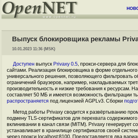
НОВ
Выпуск блокировщика рекламы Priva
10.01.2023 11:36 (MSK)
Доступен
выпуск
Privaxy 0.5
, прокси-сервера для бл
сайтами. Реализация блокировщика в форме отдельного 
универсального решения, позволяющего фильтровать обр
ограничений браузеров, например, накладываемых трет
производительность и низкие требования к ресурсам. Н
составляет 50 МБ и имеется возможность фильтрации тыс
распространяется
под лицензией AGPLv3. Сборки
подго
Метод работы Privaxy сводится к развёртыванию про
подмену TLS-сертификатов для перехвата содержимог
вклинивании в канал связи (MITM). Privaxy генерирует 
устанавливает в хранилище сертификатов своей системы (/u
через прокси localhost:8100. Предоставляется два вари