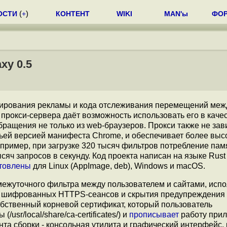
ОСТИ
(
+
)
КОНТЕНТ
WIKI
MAN'ы
ФО
xy 0.5
окирования рекламы и кода отслеживания перемещений меж
прокси-сервера даёт возможность использовать его в каче
ащения не только из web-браузеров. Прокси также не зави
ьей версией манифеста Chrome, и обеспечивает более выс
апример, при загрузке 320 тысяч фильтров потребление пам
яч запросов в секунду. Код проекта написан на языке Rust
товлены
для Linux (AppImage, deb), Windows и macOS.
межуточного фильтра между пользователем и сайтами, испо
о шифрованных HTTPS-сеансов и скрытия предупреждения
собственный корневой сертификат, который пользователь
sr/local/share/ca-certificates/) и
прописывает
работу при
анта сборки - консольная утилита и графический интерфейс,