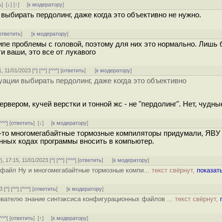
ь
]
[
↓
] [
↑
] [
к модератору
]
ыбирать пердолинг, даже когда это объективно не нужно.
ответить
]
[
к модератору
]
пе проблемы с головой, поэтому для них это нормально. Лишь 
и ваши, это все от лукавого
1, 11/01/2023 [
^
] [
^^
] [
^^^
] [
ответить
]
[
к модератору
]
ации выбирать пердолинг, даже когда это объективно
ервером, кучей верстки и тонной жс - не "пердолинг". Нет, чудн
^^^
] [
ответить
]
[
↓
] [
к модератору
]
е-то многомегабайтные тормозные компиляторы придумали, ЯВУ
нных кодах программы вносить в компьютер.
?
), 17:15, 11/01/2023 [
^
] [
^^
] [
^^^
] [
ответить
]
[
к модератору
]
 файл Ну и многомегабайтные тормозные компи...
текст свёрнут,
показат
3 [
^
] [
^^
] [
^^^
] [
ответить
]
[
к модератору
]
ователю знание синтаксиса конфигурационных файлов ...
текст свёрнут,
^^^
] [
ответить
]
[
↑
] [
к модератору
]