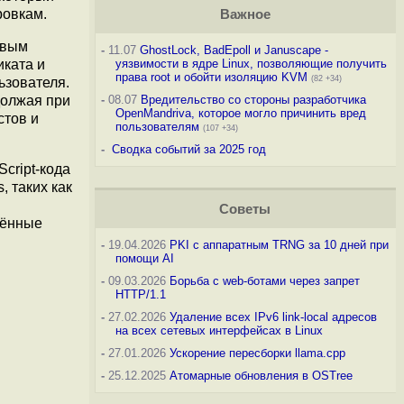
ровкам.
Важное
евым
-
11.07
GhostLock, BadEpoll и Januscape -
иката и
уязвимости в ядре Linux, позволяющие получить
права root и обойти изоляцию KVM
(82 +34)
ьзователя.
должая при
-
08.07
Вредительство со стороны разработчика
OpenMandriva, которое могло причинить вред
стов и
пользователям
(107 +34)
-
Сводка событий за 2025 год
cript-кода
 таких как
Советы
чённые
-
19.04.2026
PKI с аппаратным TRNG за 10 дней при
помощи AI
-
09.03.2026
Борьба с web-ботами через запрет
HTTP/1.1
-
27.02.2026
Удаление всех IPv6 link-local адресов
на всех сетевых интерфейсах в Linux
-
27.01.2026
Ускорение пересборки llama.cpp
-
25.12.2025
Атомарные обновления в OSTree