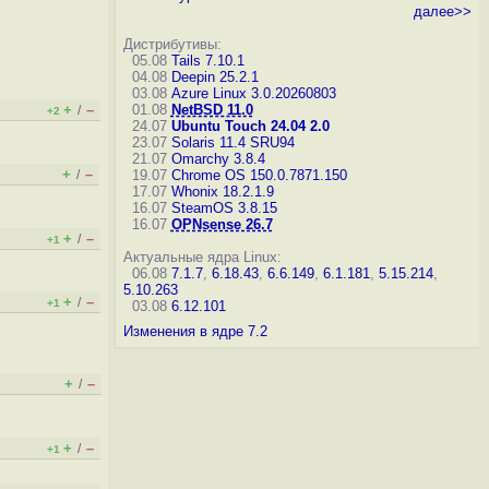
далее>>
Дистрибутивы:
05.08
Tails 7.10.1
04.08
Deepin 25.2.1
03.08
Azure Linux 3.0.20260803
+
–
01.08
NetBSD 11.0
/
+2
24.07
Ubuntu Touch 24.04 2.0
23.07
Solaris 11.4 SRU94
21.07
Omarchy 3.8.4
+
–
/
19.07
Chrome OS 150.0.7871.150
17.07
Whonix 18.2.1.9
16.07
SteamOS 3.8.15
16.07
OPNsense 26.7
+
–
/
+1
Актуальные ядра Linux:
06.08
7.1.7
,
6.18.43
,
6.6.149
,
6.1.181
,
5.15.214
,
5.10.263
+
–
/
+1
03.08
6.12.101
Изменения в ядре 7.2
+
–
/
+
–
/
+1