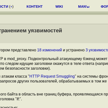
ОСТИ
(
+
)
КОНТЕНТ
WIKI
MAN'ы
ФО
устранением уязвимостей
отором представлено
18 изменений
и устранено
3 уязвимост
TP в mod_proxy. Подконтрольный атакующему бэкенд может
что следом идущие заголовки окажутся в теле ответа (напри
м безопасности заголовки).
атакам класса "
HTTP Request Smuggling
" на системы фрон
запросов других пользователей, обрабатываемых в том же 
ого байта в область вне границ буфера, проявляющаяся п
ловка "If:".
асностью: