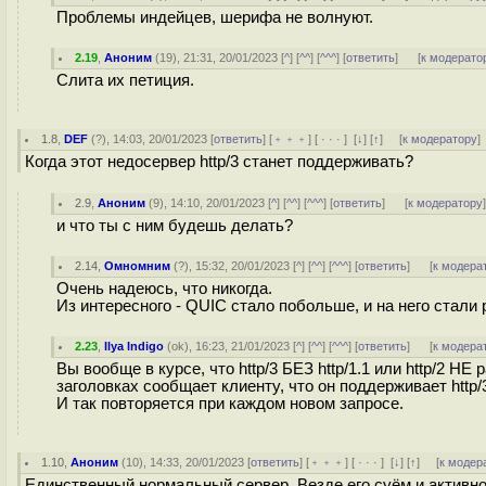
Проблемы индейцев, шерифа не волнуют.
2.19
,
Аноним
(
19
), 21:31, 20/01/2023 [
^
] [
^^
] [
^^^
] [
ответить
]
[
к модерато
Слита их петиция.
1.8
,
DEF
(
?
), 14:03, 20/01/2023 [
ответить
] [
﹢﹢﹢
] [
· · ·
]
[
↓
] [
↑
] [
к модератору
]
Когда этот недосервер http/3 станет поддерживать?
2.9
,
Аноним
(
9
), 14:10, 20/01/2023 [
^
] [
^^
] [
^^^
] [
ответить
]
[
к модератору
и что ты с ним будешь делать?
2.14
,
Омномним
(
?
), 15:32, 20/01/2023 [
^
] [
^^
] [
^^^
] [
ответить
]
[
к модера
Очень надеюсь, что никогда.
Из интересного - QUIC стало побольше, и на него стали
2.23
,
Ilya Indigo
(
ok
), 16:23, 21/01/2023 [
^
] [
^^
] [
^^^
] [
ответить
]
[
к модера
Вы вообще в курсе, что http/3 БЕЗ http/1.1 или http/2 Н
заголовках сообщает клиенту, что он поддерживает http/3
И так повторяется при каждом новом запросе.
1.10
,
Аноним
(
10
), 14:33, 20/01/2023 [
ответить
] [
﹢﹢﹢
] [
· · ·
]
[
↓
] [
↑
] [
к модер
Единственный нормальный сервер. Везде его суём и активно