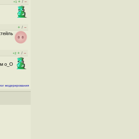
+
–
/
+1
+
–
/
ктейль
+
–
/
+2
ам o_O
лог модерирования