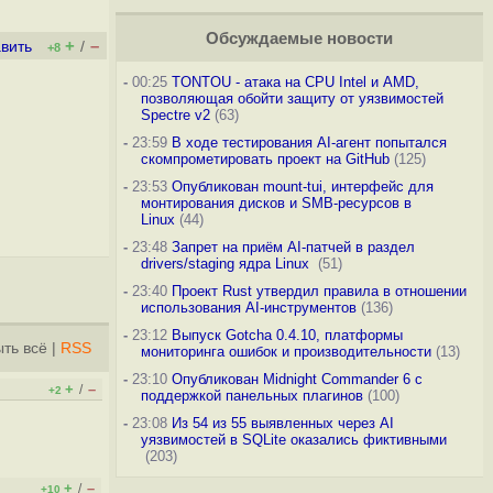
Обсуждаемые новости
+
–
вить
/
+8
-
00:25
TONTOU - атака на CPU Intel и AMD,
позволяющая обойти защиту от уязвимостей
Spectre v2
(63)
-
23:59
В ходе тестирования AI-агент попытался
скомпрометировать проект на GitHub
(125)
-
23:53
Опубликован mount-tui, интерфейс для
монтирования дисков и SMB-ресурсов в
Linux
(44)
-
23:48
Запрет на приём AI-патчей в раздел
drivers/staging ядра Linux
(51)
-
23:40
Проект Rust утвердил правила в отношении
использования AI-инструментов
(136)
-
23:12
Выпуск Gotcha 0.4.10, платформы
ть всё
|
RSS
мониторинга ошибок и производительности
(13)
-
23:10
Опубликован Midnight Commander 6 c
+
–
/
+2
поддержкой панельных плагинов
(100)
-
23:08
Из 54 из 55 выявленных через AI
уязвимостей в SQLite оказались фиктивными
(203)
+
–
/
+10