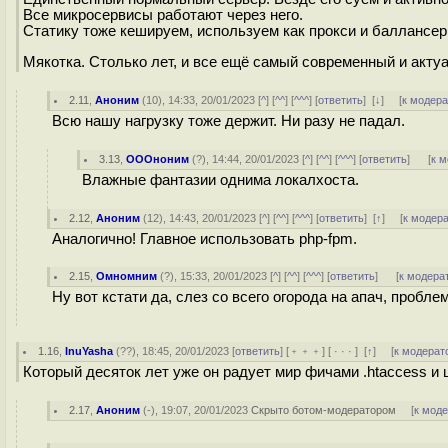
Все микросервисы работают через него.
Статику тоже кешируем, используем как прокси и баллансер
Мякотка. Столько лет, и все ещё самый современный и акту
2.11
,
Аноним
(
10
), 14:33, 20/01/2023 [
^
] [
^^
] [
^^^
] [
ответить
]
[
↓
] [
к модер
Всю нашу нагрузку тоже держит. Ни разу не падал.
3.13
,
ОООноним
(
?
), 14:44, 20/01/2023 [
^
] [
^^
] [
^^^
] [
ответить
]
[
к 
Влажные фантазии однима локалхоста.
2.12
,
Аноним
(
12
), 14:43, 20/01/2023 [
^
] [
^^
] [
^^^
] [
ответить
]
[
↑
] [
к модер
Аналогично! Главное использовать php-fpm.
2.15
,
Омномним
(
?
), 15:33, 20/01/2023 [
^
] [
^^
] [
^^^
] [
ответить
]
[
к модера
Ну вот кстати да, слез со всего огорода на апач, пробл
1.16
,
InuYasha
(
??
), 18:45, 20/01/2023 [
ответить
] [
﹢﹢﹢
] [
· · ·
]
[
↑
] [
к модерат
Который десяток лет уже он радует мир фичами .htaccess и шу
2.17
,
Аноним
(
-
), 19:07, 20/01/2023
Скрыто ботом-модератором
[
к мод