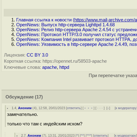
Главная ссылка к новости (
https://www.mail-archive.com/a.
OpenNews: Выпуск http-сервера Lighttpd 1.4.68
OpenNews: Релиз http-сервера Apache 2.4.54 с устране
OpenNews: Протокол HTTP/3.0 получил статус предложе
OpenNews: Компания Intel развивает протокол HTTPA,
OpenNews: Уязвимость в http-сервере Apache 2.4.49, п
Лицензия:
CC BY 3.0
Короткая ссылка: https://opennet.ru/58503-apache
Ключевые слова:
apache
,
httpd
При перепечатке указа
Обсуждение
(17)
1.4
,
Аноним
(
4
), 12:58, 20/01/2023 [
ответить
] [
﹢﹢﹢
] [
· · ·
]
[
↓
] [
к модератору
замечательно.
только что там с индейским иском?
2.7
,
Аноним
(
7
), 13:31, 20/01/2023 [
^
] [
^^
] [
^^^
] [
ответить
]
[
к модератору