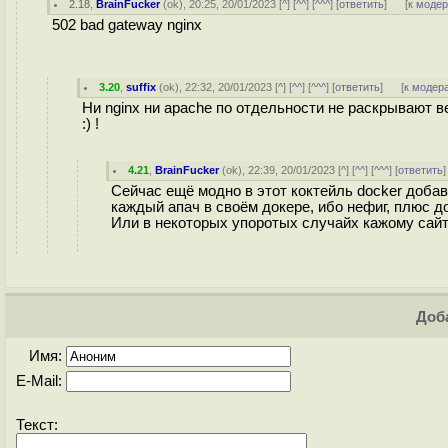
2.18
,
BrainFucker
(
ok
), 20:25, 20/01/2023 [
^
] [
^^
] [
^^^
] [
ответить
]
[
к моде
502 bad gateway nginx
3.20
,
suffix
(
ok
), 22:32, 20/01/2023 [
^
] [
^^
] [
^^^
] [
ответить
]
[
к модер
Ни nginx ни apache по отдельности не раскрывают ве
:) !
4.21
,
BrainFucker
(
ok
), 22:39, 20/01/2023 [
^
] [
^^
] [
^^^
] [
ответить
Сейчас ещё модно в этот коктейль docker добавл
каждый апач в своём докере, ибо нефиг, плюс до
Или в некоторых упоротых случайх кажому сайту
Доба
Имя:
E-Mail:
Текст: