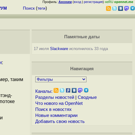
Профиль:
Аноним
(
вход
|
регистрация
)
неRU
opennet.me
РУМ
Поиск
(
теги
)
Памятные даты
17 июля
Slackware
исполнилось 33 года
и
:
Навигация
мер, таким
Каналы:
тэнд-
Разделы новостей
|
Сводные
потоке
Что нового на OpenNet
Поиск в новостях
Новые комментарии
ри
Добавить свою новость