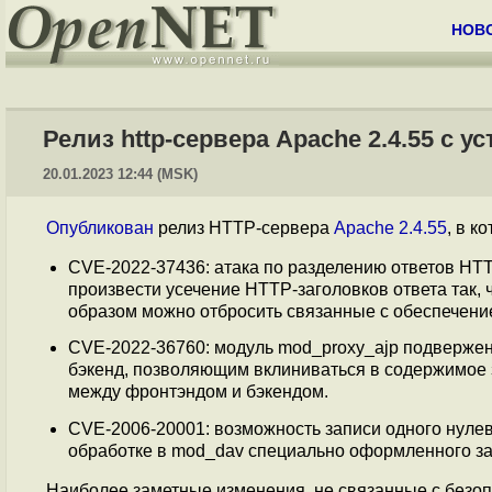
НОВ
Релиз http-сервера Apache 2.4.55 с 
20.01.2023 12:44 (MSK)
Опубликован
релиз HTTP-сервера
Apache 2.4.55
, в к
CVE-2022-37436: атака по разделению ответов HT
произвести усечение HTTP-заголовков ответа так, 
образом можно отбросить связанные с обеспечение
CVE-2022-36760: модуль mod_proxy_ajp подвержен 
бэкенд, позволяющим вклиниваться в содержимое 
между фронтэндом и бэкендом.
CVE-2006-20001: возможность записи одного нулев
обработке в mod_dav специально оформленного заго
Наиболее заметные изменения, не связанные с безоп