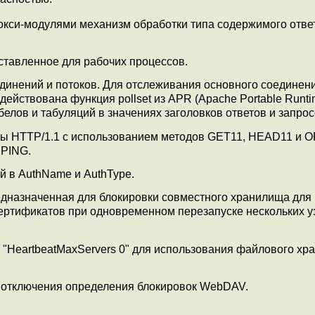
окси-модулями механизм обработки типа содержимого отве
ставленное для рабочих процессов.
единений и потоков. Для отслеживания основного соединен
действована функция pollset из APR (Apache Portable Runti
лов и табуляций в значениях заголовков ответов и запрос
сы HTTP/1.1 с использованием методов GET11, HEAD11 и 
CPING.
 в AuthName и AuthType.
дназначенная для блокировки совместного хранилища для
ертификатов при одновременном перезапуске нескольких у
 "HeartbeatMaxServers 0" для использования файлового х
я отключения определения блокировок WebDAV.