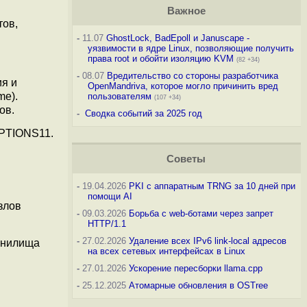
Важное
тов,
-
11.07
GhostLock, BadEpoll и Januscape -
уязвимости в ядре Linux, позволяющие получить
права root и обойти изоляцию KVM
(82 +34)
-
08.07
Вредительство со стороны разработчика
ия и
OpenMandriva, которое могло причинить вред
me).
пользователям
(107 +34)
ов.
-
Сводка событий за 2025 год
OPTIONS11.
Советы
-
19.04.2026
PKI с аппаратным TRNG за 10 дней при
помощи AI
злов
-
09.03.2026
Борьба с web-ботами через запрет
HTTP/1.1
-
27.02.2026
Удаление всех IPv6 link-local адресов
ранилища
на всех сетевых интерфейсах в Linux
-
27.01.2026
Ускорение пересборки llama.cpp
-
25.12.2025
Атомарные обновления в OSTree