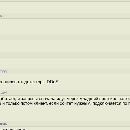
ру
]
]
тору
]
 реагировать детекторы DDoS.
тору
]
Е работает, и запросы сначала идут через младший протокол, кото
 и только потом клиент, если сочтёт нужным, подключается по ht
атору
]
 используем.