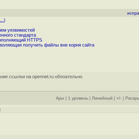
испра
..
)
нием уязвимостей
нного стандарта
 дополняющий HTTPS
озволяющая получить файлы вне корня сайта
ние ссылки на opennet.ru обязательно
Ajax
|
1 уровень
|
Линейный
|
+/-
|
Раскры
]
]