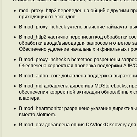
mod_proxy_http2 переведён на общий с другими пр
приходящих от бэкендов.
В mod_proxy_hcheck учтено значение таймаута, вы
В mod_http2 частично переписан код обработки со
обработки ввода/вывода для запросов и ответов за
Обеспечено удаление начальных и финальных пробе
В mod_proxy_hcheck в hcmethod разрешены запро
Обеспечена корректная проверка поддержки AJP/
В mod_authn_core добавлена поддержка выражений
В mod_md добавлена директива MDStoreLocks, пре
обеспечения корректной активации обновлённых с
кластера.
В mod_heartmonitor разрешено указание директивы
вместо slotmem.
В mod_dav добавлена опция DAVlockDiscovery дл