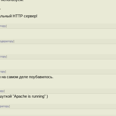
.
альный HTTP сервер!
атору
]
модератору
]
атору
]
тору
]
ем на самом деле поубавилось.
ору
]
ткой "Apache is running" )
ератору
]