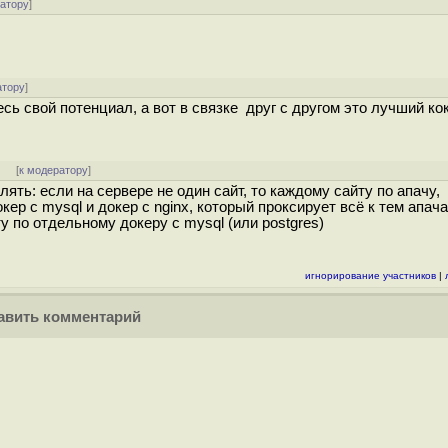
ратору
]
атору
]
сь свой потенциал, а вот в связке друг с другом это лучший ко
]
[
к модератору
]
ять: если на сервере не один сайт, то каждому сайту по апачу,
кер с mysql и докер с nginx, который проксирует всё к тем апач
 по отдельному докеру с mysql (или postgres)
игнорирование участников
|
вить комментарий