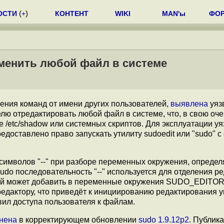
ОСТИ
(
+
)
КОНТЕНТ
WIKI
MAN'ы
ФО
менить любой файл в системе
ения команд от имени других пользователей,
выявлена
уяз
лю отредактировать любой файл в системе, что, в свою оче
е /etc/shadow или системных скриптов. Для эксплуатации у
доставлено право запускать утилиту sudoedit или "sudo" с
символов "--" при разборе переменных окружения, опреде
do последовательность "--" используется для отделения ре
щий может добавить в переменные окружения SUDO_EDITOR
редактору, что приведёт к инициированию редактирования у
ил доступа пользователя к файлам.
нена
в корректирующем обновлении
sudo 1.9.12p2
. Публик