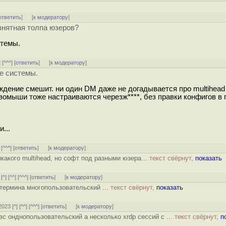
ответить
]
[
к модератору
]
евнятная толпа юзеров?
стемы.
] [
^^^
] [
ответить
]
[
к модератору
]
ие системы.
рждение смешит. ни один DM даже не догадывается про multihead
авомыши тоже настраиваются черезж****, без правки конфигов в г
...
 [
^^^
] [
ответить
]
[
к модератору
]
икакого multihead, но софт под разными юзера...
текст свёрнут,
показать
 [
^
] [
^^
] [
^^^
] [
ответить
]
[
к модератору
]
термина многопользовательский ...
текст свёрнут,
показать
2023 [
^
] [
^^
] [
^^^
] [
ответить
]
[
к модератору
]
вс онднопользовательский а несколько xrdp сессий с ...
текст свёрнут,
п