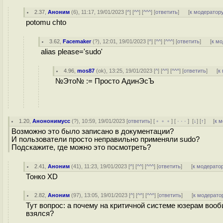
2.37
,
Аноним
(
6
), 11:17, 19/01/2023 [
^
] [
^^
] [
^^^
] [
ответить
]
[
к модератор
potomu chto
3.62
,
Facemaker
(
?
), 12:01, 19/01/2023 [
^
] [
^^
] [
^^^
] [
ответить
]
[
к м
alias please='sudo'
4.96
,
mos87
(
ok
), 13:25, 19/01/2023 [
^
] [
^^
] [
^^^
] [
ответить
]
[
к
№Это№ := Просто АдинЭсЪ
1.20
,
Анононимусс
(
?
), 10:59, 19/01/2023 [
ответить
] [
﹢﹢﹢
] [
· · ·
]
[
↓
] [
↑
] [
к 
Возможно это было записано в документации?
И пользователи просто неправильно применяли sudo?
Подскажите, где можно это посмотреть?
2.41
,
Аноним
(
41
), 11:23, 19/01/2023 [
^
] [
^^
] [
^^^
] [
ответить
]
[
к модерато
Тонко XD
2.82
,
Аноним
(
97
), 13:05, 19/01/2023 [
^
] [
^^
] [
^^^
] [
ответить
]
[
к модерато
Тут вопрос: а почему на критичной системе юзерам вообщ
взялся?