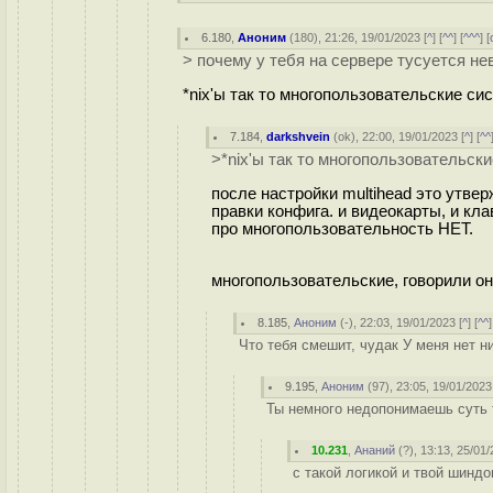
6.180
,
Аноним
(
180
), 21:26, 19/01/2023 [
^
] [
^^
] [
^^^
] [
> почему у тебя на сервере тусуется н
*nix'ы так то многопользовательские си
7.184
,
darkshvein
(
ok
), 22:00, 19/01/2023 [
^
] [
^^
>*nix'ы так то многопользовательск
после настройки multihead это утве
правки конфига. и видеокарты, и кл
про многопользовательность НЕТ.
многопользовательские, говорили они
8.185
,
Аноним
(
-
), 22:03, 19/01/2023 [
^
] [
^^
]
Что тебя смешит, чудак У меня нет н
9.195
,
Аноним
(
97
), 23:05, 19/01/2023
Ты немного недопонимаешь суть 
10.231
,
Ананий
(
?
), 13:13, 25/01/
с такой логикой и твой шиндо