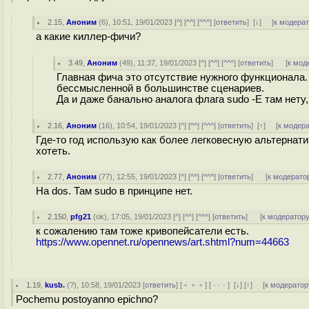
2.15
,
Аноним
(
6
), 10:51, 19/01/2023 [
^
] [
^^
] [
^^^
] [
ответить
]
[
↓
] [
к модера
а какие киллер-фичи?
3.49
,
Аноним
(
49
), 11:37, 19/01/2023 [
^
] [
^^
] [
^^^
] [
ответить
]
[
к мод
Главная фича это отсутствие нужного функционала. 
бессмысленной в большинстве сценариев.
Да и даже банально аналога флага sudo -E там нету,
2.16
,
Аноним
(
16
), 10:54, 19/01/2023 [
^
] [
^^
] [
^^^
] [
ответить
]
[
↑
] [
к модер
Где-то год использую как более легковесную альтернати
хотеть.
2.77
,
Аноним
(
77
), 12:55, 19/01/2023 [
^
] [
^^
] [
^^^
] [
ответить
]
[
к модерато
На dos. Там sudo в принципе нет.
2.150
,
pfg21
(
ok
), 17:05, 19/01/2023 [
^
] [
^^
] [
^^^
] [
ответить
]
[
к модератор
к сожалению там тоже кривопейсатели есть.
https://www.opennet.ru/opennews/art.shtml?num=44663
1.19
,
kusb.
(
?
), 10:58, 19/01/2023 [
ответить
] [
﹢﹢﹢
] [
· · ·
]
[
↓
] [
↑
] [
к модератор
Pochemu postoyanno epichno?