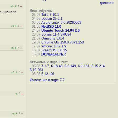
далее>>
+
–
/
+5
Дистрибутивы:
и никаких
05.08
Tails 7.10.1
04.08
Deepin 25.2.1
03.08
Azure Linux 3.0.20260803
+
–
/
01.08
NetBSD 11.0
+3
24.07
Ubuntu Touch 24.04 2.0
23.07
Solaris 11.4 SRU94
21.07
Omarchy 3.8.4
19.07
Chrome OS 150.0.7871.150
17.07
Whonix 18.2.1.9
+
–
/
+3
16.07
SteamOS 3.8.15
16.07
OPNsense 26.7
Актуальные ядра Linux:
06.08
7.1.7
,
6.18.43
,
6.6.149
,
6.1.181
,
5.15.214
,
5.10.263
+
–
/
+5
03.08
6.12.101
Изменения в ядре 7.2
+
–
/
+
–
/
+6