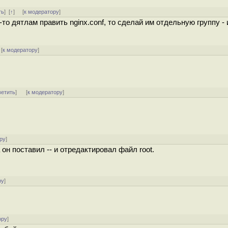
ть
]
[
↑
] [
к модератору
]
то дятлам править nginx.conf, то сделай им отдельную группу - 
[
к модератору
]
ветить
]
[
к модератору
]
ру
]
он поставил -- и отредактировал файл root.
ру
]
ору
]