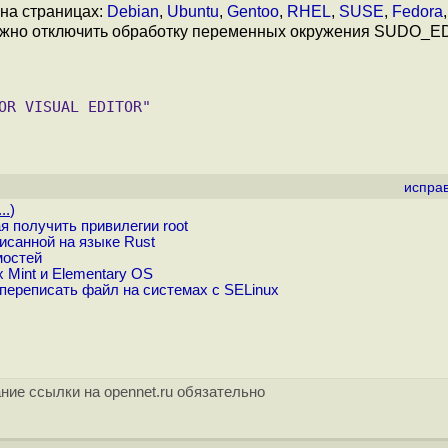
 на страницах:
Debian
,
Ubuntu
,
Gentoo
,
RHEL
,
SUSE
,
Fedora
 можно отключить обработку переменных окружения SUDO_E
испра
..
)
 получить привилегии root
исанной на языке Rust
мостей
 Mint и Elementary OS
переписать файл на системах с SELinux
ние ссылки на opennet.ru обязательно