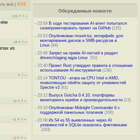
ть всё
|
RSS
Обсуждаемые новости
+
–
/
+22
 чём
-
23:59
В ходе тестирования AI-агент попытался
скомпрометировать проект на GitHub
(125)
-
23:53
Опубликован mount-tui, интерфейс для
монтирования дисков и SMB-ресурсов в
+
–
/
+8
Linux
(44)
илах из
-
23:48
Запрет на приём AI-патчей в раздел
drivers/staging ядра Linux
(51)
-
23:40
Проект Rust утвердил правила в отношении
использования AI-инструментов
(136)
+
–
/
-
23:14
TONTOU - атака на CPU Intel и AMD,
позволяющая обойти защиту от уязвимостей
Spectre v2
(61)
-
23:12
Выпуск Gotcha 0.4.10, платформы
мониторинга ошибок и производительности
(13)
+
–
/
+3
-
23:10
Опубликован Midnight Commander 6 c
поддержкой панельных плагинов
(100)
+
–
/
+1
-
23:08
Из 54 из 55 выявленных через AI
уязвимостей в SQLite оказались фиктивными
(203)
+
–
/
–1