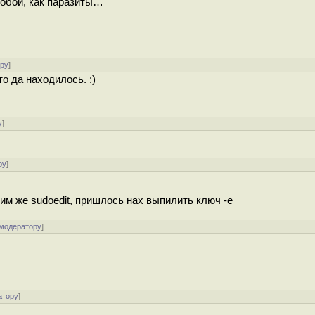
собой, как паразиты…
ору
]
о да находилось. :)
у
]
ру
]
им же sudoedit, пришлось нах выпилить ключ -e
 модератору
]
атору
]