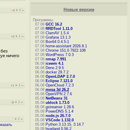
Новые версии
+
–
/
–1
Программы:
07.08
GCC 16.2
07.08
RRDTool 1.11.0
07.08
ClamAV 1.5.4
+
–
/
+2
07.08
Grafana 13.1.3
07.08
Box64 0.4.5-1
07.08
home-assistant 2026.8.1
07.08
Chrome 151.0.7922.108
 без
07.08
WordPress 7.0.3
уе ничего
07.08
nmap 7.991
06.08
icewm 4.1
06.08
Deno 2.9.5
06.08
docker 29.7.2
06.08
OpenLDAP 2.7.0
06.08
Eclipse 7.121.0
+
–
06.08
OpenCloud 7.2.3
/
+1
06.08
mesa 3d 26.2
05.08
OpenVPN 2.7.6
05.08
NetBeans 31
+
–
/
05.08
ublock 1.73.0
–2
05.08
gstreamer 1.28.6
05.08
PowerDNS 5.1.4
05.08
node.js 26.7.0
+
–
/
05.08
VSCode 1.132.0
05.08
Python 3.13.15, 3.14.7
оказать
05.08
hyprland 0.56.2