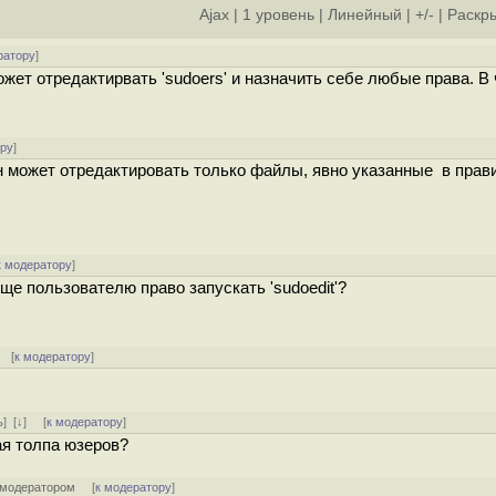
Ajax
|
1 уровень
|
Линейный
|
+/-
|
Раскры
ратору
]
может отредактирвать 'sudoers' и назначить себе любые права. В
ору
]
он может отредактировать только файлы, явно указанные в прав
к модератору
]
бще пользователю право запускать 'sudoedit'?
 [
к модератору
]
ь
]
[
↓
] [
к модератору
]
ая толпа юзеров?
-модератором
[
к модератору
]