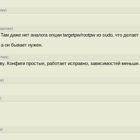
тору
]
ератору
]
Там даже нет аналога опции targetpw/rootpw из sudo, что делает
 а он бывает нужен.
атору
]
ву. Конфиги простые, работает исправно, зависимостей меньше.
ру
]
у
]
у
]