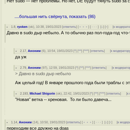
Нет sudo — нет проблемы. Но нет, DE будут тянуть sudo за 
....большая нить свёрнута, показать (86)
1.8
,
ryoken
(
ok
), 10:38, 19/01/2023 [
ответить
] [
﹢﹢﹢
] [
· · ·
]
[
↓
] [
↑
] [
к модерат
Давно в sudo дыр небыло. А то обычно раз пол-года-год что-т
2.17
,
Аноним
(
6
), 10:54, 19/01/2023 [
^
] [
^^
] [
^^^
] [
ответить
]
[
к модератор
да уж
2.79
,
Аноним
(
97
), 12:59, 19/01/2023 [
^
] [
^^
] [
^^^
] [
ответить
]
[
к модерато
> Давно в sudo дыр небыло
Аж целый год! В январе прошлого года были траблы с эт
2.193
,
Michael Shigorin
(
ok
), 22:42, 19/01/2023 [
^
] [
^^
] [
^^^
] [
ответить
]
[
к
"Новая" ветка -- хреновая. То ли было давеча...
1.14
,
Аноним
(
14
), 10:50, 19/01/2023 [
ответить
] [
﹢﹢﹢
] [
· · ·
]
[
↓
] [
↑
] [
к модер
переходим все дружно на doas