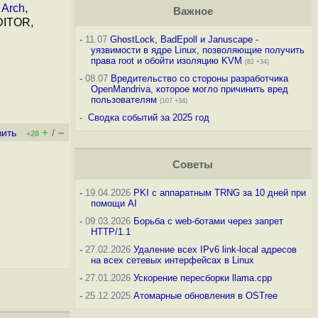
,
Arch
,
Важное
DITOR,
-
11.07
GhostLock, BadEpoll и Januscape -
уязвимости в ядре Linux, позволяющие получить
права root и обойти изоляцию KVM
(82 +34)
-
08.07
Вредительство со стороны разработчика
OpenMandriva, которое могло причинить вред
пользователям
(107 +34)
-
Сводка событий за 2025 год
+
–
вить
/
+28
Советы
-
19.04.2026
PKI с аппаратным TRNG за 10 дней при
помощи AI
-
09.03.2026
Борьба с web-ботами через запрет
HTTP/1.1
-
27.02.2026
Удаление всех IPv6 link-local адресов
на всех сетевых интерфейсах в Linux
-
27.01.2026
Ускорение пересборки llama.cpp
-
25.12.2025
Атомарные обновления в OSTree