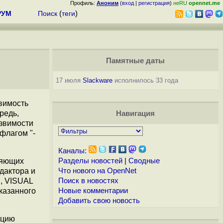
Профиль:
Аноним
(
вход
|
регистрация
)
неRU
opennet.me
РУМ
Поиск
(
теги
)
Памятные даты
17 июля
Slackware
исполнилось 33 года
вимость
редь,
Навигация
язвимости
 флагом "-
Каналы:
ляющих
Разделы новостей
|
Сводные
дактора и
Что нового на OpenNet
, VISUAL
Поиск в новостях
казанного
Новые комментарии
Добавить свою новость
ацию