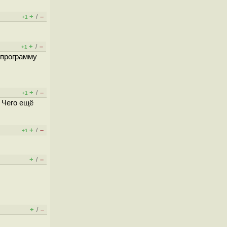
+
–
/
+1
+
–
/
+1
 программу
+
–
/
+1
 Чего ещё
+
–
/
+1
+
–
/
+
–
/