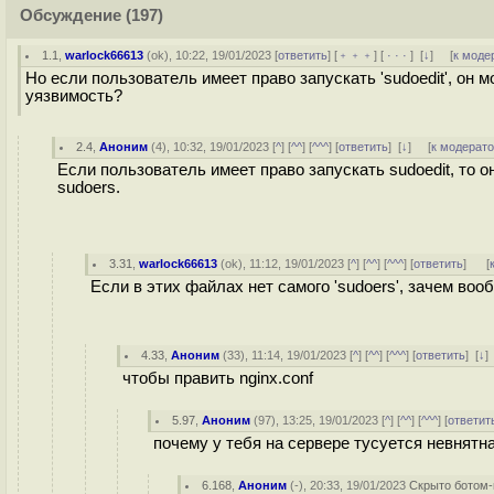
Обсуждение
(197)
1.1
,
warlock66613
(
ok
), 10:22, 19/01/2023 [
ответить
] [
﹢﹢﹢
] [
· · ·
]
[
↓
] [
к моде
Но если пользователь имеет право запускать 'sudoedit', он 
уязвимость?
2.4
,
Аноним
(
4
), 10:32, 19/01/2023 [
^
] [
^^
] [
^^^
] [
ответить
]
[
↓
] [
к модерат
Если пользователь имеет право запускать sudoedit, то 
sudoers.
3.31
,
warlock66613
(
ok
), 11:12, 19/01/2023 [
^
] [
^^
] [
^^^
] [
ответить
]
[
Если в этих файлах нет самого 'sudoers', зачем воо
4.33
,
Аноним
(
33
), 11:14, 19/01/2023 [
^
] [
^^
] [
^^^
] [
ответить
]
[
↓
]
чтобы править nginx.conf
5.97
,
Аноним
(
97
), 13:25, 19/01/2023 [
^
] [
^^
] [
^^^
] [
ответит
почему у тебя на сервере тусуется невнятн
6.168
,
Аноним
(
-
), 20:33, 19/01/2023
Скрыто ботом