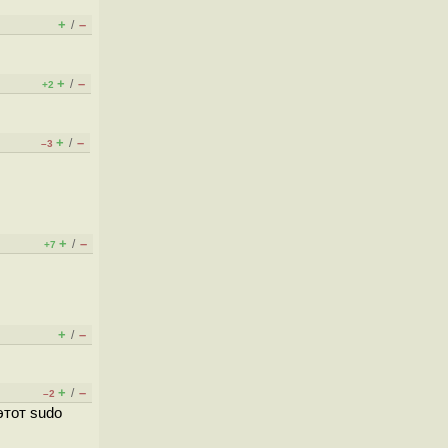
+
–
/
+
–
/
+2
+
–
/
–3
+
–
/
+7
+
–
/
+
–
/
–2
этот sudo