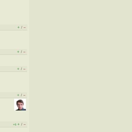
+
–
/
+
–
/
+
–
/
+
–
/
+
–
/
+6