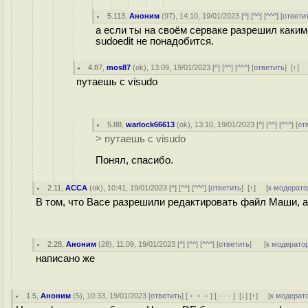
5.113
,
Аноним
(
97
), 14:10, 19/01/2023 [
^
] [
^^
] [
^^^
] [
ответи
а если ты на своём серваке разрешил каким-
sudoedit не понадобится.
4.87
,
mos87
(
ok
), 13:09, 19/01/2023 [
^
] [
^^
] [
^^^
] [
ответить
]
[
↑
] 
путаешь с visudo
5.88
,
warlock66613
(
ok
), 13:10, 19/01/2023 [
^
] [
^^
] [
^^^
] [
от
> путаешь с visudo
Понял, спасибо.
2.11
,
ACCA
(
ok
), 10:41, 19/01/2023 [
^
] [
^^
] [
^^^
] [
ответить
]
[
↑
] [
к модерато
В том, что Васе разрешили редактировать файл Маши, а 
2.28
,
Аноним
(
28
), 11:09, 19/01/2023 [
^
] [
^^
] [
^^^
] [
ответить
]
[
к модерато
написано же
1.5
,
Аноним
(
5
), 10:33, 19/01/2023 [
ответить
] [
﹢﹢﹢
] [
· · ·
]
[
↓
] [
↑
] [
к модерат