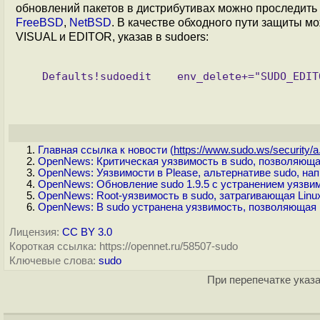
обновлений пакетов в дистрибутивах можно проследить
FreeBSD
,
NetBSD
. В качестве обходного пути защиты
VISUAL и EDITOR, указав в sudoers:
Главная ссылка к новости (
https://www.sudo.ws/security/a.
OpenNews: Критическая уязвимость в sudo, позволяющая
OpenNews: Уязвимости в Please, альтернативе sudo, нап
OpenNews: Обновление sudo 1.9.5 с устранением уязви
OpenNews: Root-уязвимость в sudo, затрагивающая Linux
OpenNews: В sudo устранена уязвимость, позволяющая 
Лицензия:
CC BY 3.0
Короткая ссылка: https://opennet.ru/58507-sudo
Ключевые слова:
sudo
При перепечатке указа