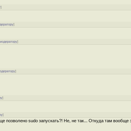
у
]
одератору
]
 модератору
]
модератору
]
ру
]
ру
]
е позволено sudo запускать?! Не, не так... Откуда там вообще 