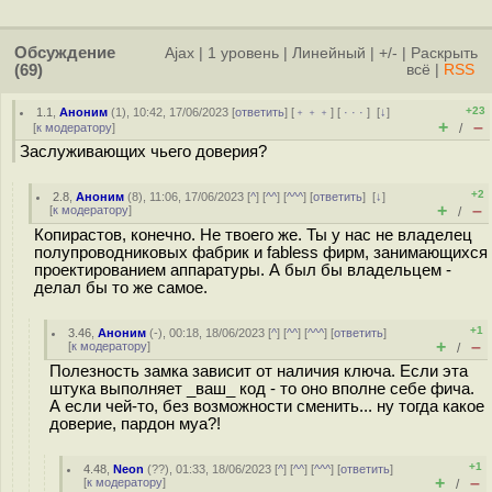
Обсуждение
Ajax
|
1 уровень
|
Линейный
|
+/-
|
Раскрыть
(69)
всё
|
RSS
+23
1.1
,
Аноним
(
1
), 10:42, 17/06/2023 [
ответить
] [
﹢﹢﹢
] [
· · ·
]
[
↓
]
+
–
[
к модератору
]
/
Заслуживающих чьего доверия?
+2
2.8
,
Аноним
(
8
), 11:06, 17/06/2023 [
^
] [
^^
] [
^^^
] [
ответить
]
[
↓
]
+
–
[
к модератору
]
/
Копирастов, конечно. Не твоего же. Ты у нас не владелец
полупроводниковых фабрик и fabless фирм, занимающихся
проектированием аппаратуры. А был бы владельцем -
делал бы то же самое.
+1
3.46
,
Аноним
(
-
), 00:18, 18/06/2023 [
^
] [
^^
] [
^^^
] [
ответить
]
+
–
[
к модератору
]
/
Полезность замка зависит от наличия ключа. Если эта
штука выполняет _ваш_ код - то оно вполне себе фича.
А если чей-то, без возможности сменить... ну тогда какое
доверие, пардон муа?!
+1
4.48
,
Neon
(
??
), 01:33, 18/06/2023 [
^
] [
^^
] [
^^^
] [
ответить
]
+
–
[
к модератору
]
/