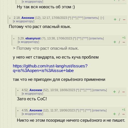
/
[
к модератору
]
Ну так вся новость об этом :)
2.18
,
Аноним
(
12
), 12:17, 17/06/2023 [
^
] [
^^
] [
^^^
] [
ответить
]
[
↑
]
+
–
/
[
к модератору
]
Потому что раст опасный язык.
+1
3.29
,
ebanyrust
(
?
), 13:38, 17/06/2023 [
^
] [
^^
] [
^^^
] [
ответить
]
+
–
[
к модератору
]
/
> Потому что раст опасный язык.
у него нет стандарта, но есть куча проблем
https://github.com/rust-lang/rust/issues?
q=is%3Aopen+is%3Aissue+labe
так что не пригоден для серьёзного применени
4.52
,
Аноним
(
52
), 10:59, 18/06/2023 [
^
] [
^^
] [
^^^
] [
ответить
]
+
–
/
[
к модератору
]
Зато есть CoC!
+1
4.55
,
Аноним
(
12
), 11:37, 18/06/2023 [
^
] [
^^
] [
^^^
] [
ответить
]
+
–
[
к модератору
]
/
Никто не этом позорище ничего серьёзного и не пишет.