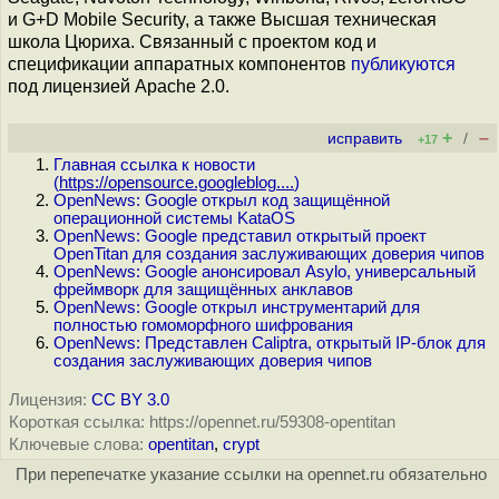
и G+D Mobile Security, а также Высшая техническая
школа Цюриха. Связанный с проектом код и
спецификации аппаратных компонентов
публикуются
под лицензией Apache 2.0.
+
–
исправить
/
+17
Главная ссылка к новости
(
https://opensource.googleblog....
)
OpenNews: Google открыл код защищённой
операционной системы KataOS
OpenNews: Google представил открытый проект
OpenTitan для создания заслуживающих доверия чипов
OpenNews: Google анонсировал Asylo, универсальный
фреймворк для защищённых анклавов
OpenNews: Google открыл инструментарий для
полностью гомоморфного шифрования
OpenNews: Представлен Caliptra, открытый IP-блок для
создания заслуживающих доверия чипов
Лицензия:
CC BY 3.0
Короткая ссылка: https://opennet.ru/59308-opentitan
Ключевые слова:
opentitan
,
crypt
При перепечатке указание ссылки на opennet.ru обязательно