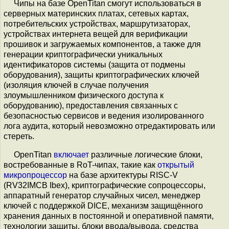
Чипы на базе OpenTitan смогут использоваться в
серверных материнских платах, сетевых картах,
потребительских устройствах, маршрутизаторах,
устройствах интернета вещей для верификации
прошивок и загружаемых компонентов, а также для
генерации криптографически уникальных
идентификаторов системы (защита от подмены
оборудования), защиты криптографических ключей
(изоляция ключей в случае получения
злоумышленником физического доступа к
оборудованию), предоставления связанных с
безопасностью сервисов и ведения изолированного
лога аудита, который невозможно отредактировать или
стереть.
OpenTitan
включает
различные логические блоки,
востребованные в RoT-чипах, такие как
открытый
микропроцессор
на базе архитектуры RISC-V
(RV32IMCB Ibex), криптографические сопроцессоры,
аппаратный генератор случайных чисел, менеджер
ключей с поддержкой DICE, механизм защищённого
хранения данных в постоянной и оперативной памяти,
технологии защиты, блоки ввода/вывода, средства