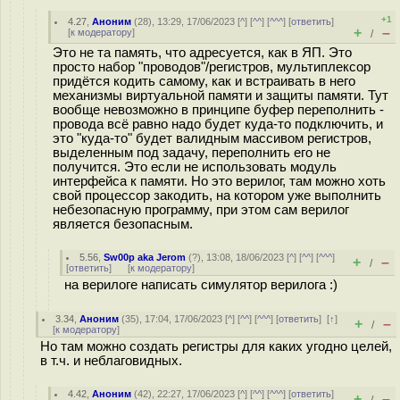
+1
4.27
,
Аноним
(
28
), 13:29, 17/06/2023 [
^
] [
^^
] [
^^^
] [
ответить
]
+
–
[
к модератору
]
/
Это не та память, что адресуется, как в ЯП. Это
просто набор "проводов"/регистров, мультиплексор
придётся кодить самому, как и встраивать в него
механизмы виртуальной памяти и защиты памяти. Тут
вообще невозможно в принципе буфер переполнить -
провода всё равно надо будет куда-то подключить, и
это "куда-то" будет валидным массивом регистров,
выделенным под задачу, переполнить его не
получится. Это если не использовать модуль
интерфейса к памяти. Но это верилог, там можно хоть
свой процессор закодить, на котором уже выполнить
небезопасную программу, при этом сам верилог
является безопасным.
5.56
,
Sw00p aka Jerom
(
?
), 13:08, 18/06/2023 [
^
] [
^^
] [
^^^
]
+
–
/
[
ответить
]
[
к модератору
]
на верилоге написать симулятор верилога :)
3.34
,
Аноним
(
35
), 17:04, 17/06/2023 [
^
] [
^^
] [
^^^
] [
ответить
]
[
↑
]
+
–
/
[
к модератору
]
Но там можно создать регистры для каких угодно целей,
в т.ч. и неблаговидных.
4.42
,
Аноним
(
42
), 22:27, 17/06/2023 [
^
] [
^^
] [
^^^
] [
ответить
]
+
–