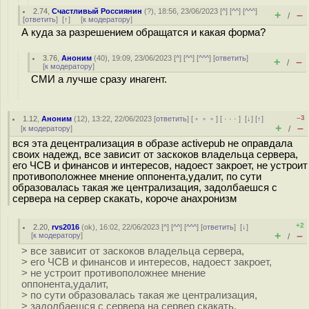
2.74
,
Счастливый Россиянин
(
?
), 18:56, 23/06/2023 [
^
] [
^^
] [
^^^
]
+
–
/
[
ответить
]
[
↑
] [
к модератору
]
А куда за разрешением обращатся и какая форма?
3.76
,
Аноним
(
40
), 19:09, 23/06/2023 [
^
] [
^^
] [
^^^
] [
ответить
]
+
–
/
[
к модератору
]
СМИ а лучше сразу инагент.
–3
1.12
,
Аноним
(
12
), 13:22, 22/06/2023 [
ответить
] [
﹢﹢﹢
] [
· · ·
]
[
↓
] [
↑
]
+
–
[
к модератору
]
/
вся эта децентрализация в образе activepub не оправдала
своих надежд, все зависит от заскоков владельца сервера,
его ЧСВ и финансов и интересов, надоест закроет, не устроит
противоположнее мнение оппонента,удалит, по сути
образовалась такая же централизация, задолбаешся с
сервера на сервер скакать, короче анахронизм
+2
2.20
,
rvs2016
(
ok
), 16:02, 22/06/2023 [
^
] [
^^
] [
^^^
] [
ответить
]
[
↓
]
+
–
[
к модератору
]
/
> все зависит от заскоков владельца сервера,
> его ЧСВ и финансов и интересов, надоест закроет,
> не устроит противоположнее мнение
оппонента,удалит,
> по сути образовалась такая же централизация,
> задолбаешся с сервера на сервер скакать,