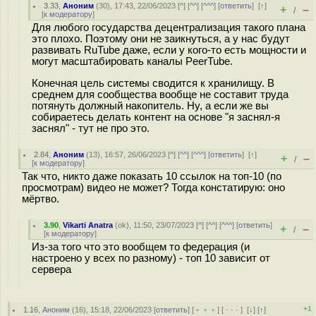
3.33
,
Аноним
(
30
), 17:43, 22/06/2023 [
^
] [
^^
] [
^^^
] [
ответить
]
[
↑
]
+
–
/
[
к модератору
]
Для любого государства децентрализация такого плана
это плохо. Поэтому они не заикнуться, а у нас будут
развивать RuTube даже, если у кого-то есть мощности и
могут масштабировать каналы PeerTube.
Конечная цель системы сводится к хранилищу. В
среднем для сообщества вообще не составит труда
потянуть должный накопитель. Ну, а если же вы
собираетесь делать контент на основе "я заснял-я
заснял" - тут не про это.
2.84
,
Аноним
(
13
), 16:57, 26/06/2023 [
^
] [
^^
] [
^^^
] [
ответить
]
[
↑
]
+
–
/
[
к модератору
]
Так что, никто даже показать 10 ссылок на топ-10 (по
просмотрам) видео не может? Тогда констатирую: оно
мёртво.
3.90
,
Vikarti Anatra
(
ok
), 11:50, 23/07/2023 [
^
] [
^^
] [
^^^
] [
ответить
]
+
–
/
[
к модератору
]
Из-за того что это вообщем то федерация (и
настроено у всех по разному) - топ 10 зависит от
сервера
+1
1.16
,
Аноним
(
16
), 15:18, 22/06/2023 [
ответить
] [
﹢﹢﹢
] [
· · ·
]
[
↓
] [
↑
]