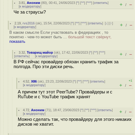
3.81
,
Аноним
(
80
), 00:41, 24/06/2023 [
^
] [
^^
] [
^^^
] [
ответить
]
+
–
/
[
к модератору
]
Че за страусы?
2.19
,
rvs2016
(
ok
), 15:54, 22/06/2023 [
^
] [
^^
] [
^^^
] [
ответить
]
[
↓
] [
↑
]
+
–
/
[
к модератору
]
В каком смысле Если участвовать в федерациях , то
понятно - чем-то может быть ...
большой текст свёрнут,
показать
3.32
,
Товарищ майор
(
ok
), 17:42, 22/06/2023 [
^
] [
^^
] [
^^^
]
+
–
/
[
ответить
]
[
к модератору
]
В РФ сейчас провайдер обязан хранить трафик за
полгода. Про эти диски речь.
+1
4.52
,
X86
(
ok
), 23:23, 22/06/2023 [
^
] [
^^
] [
^^^
] [
ответить
]
+
–
[
к модератору
]
/
А причем тут этот PeerTube? Провайдеры и с
RuTube и с YouTube трафик хранят
4.72
,
Аноним
(
71
), 18:47, 23/06/2023 [
^
] [
^^
] [
^^^
] [
ответить
]
+
–
/
[
к модератору
]
Можно сделать так, что провайдеру для этого никаких
дисков не хватит.