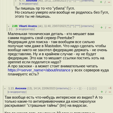
4.77
,
Аноним
(
40
), 19:11, 23/06/2023 [
^
] [
^^
] [
^^^
] [
ответить
]
+
–
/
[
к модератору
]
Ты пишешь пр то что "убила" Гугл.
Но сколько умерло или вообще не родилось без Гугл,
этого ты не пишешь.
2.88
,
Vikarti Anatra
(
ok
), 11:40, 23/07/2023 [
^
] [
^^
] [
^^^
] [
ответить
]
+
–
/
[
↑
] [
к модератору
]
Маленькая техническая деталь - кто мешает вам
самим поднять свой сервер Peertube?
Федерация для поиска - там вообщем все сильно
получше чем даже в Mastodon. Что надо сделать чтобы
вообще никто не захотел федерацию держать - не очень
представляю. Ну и в крайнем случае - ну не будет
федерации. Это как то мешает ссылки постить хоть на
opennet если поделится надо?
А про заскоки - а может стоит внимательнее читать
https://<server_name>/about/instance
у всех серверов куда
планируетс есть?
–1
1.13
,
Аноним
(
13
), 14:14, 22/06/2023 [
ответить
] [
﹢﹢﹢
] [
· · ·
]
[
↓
] [
↑
]
+
–
[
к модератору
]
/
Там вообще есть что-нибудь интересное из видео? А то
только какие-то антипрививочники да конспиролухи
раскрывают "страшные тайны" (tm) на видосах.