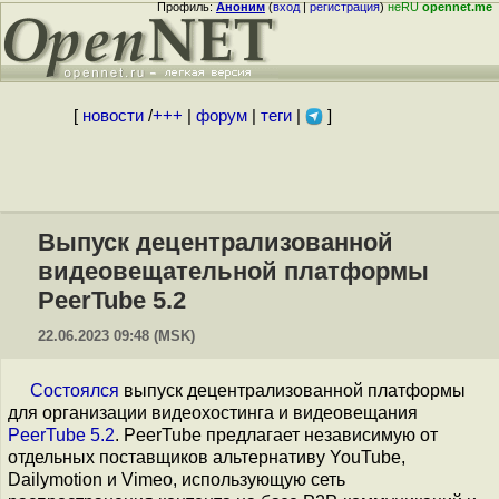
Профиль:
Аноним
(
вход
|
регистрация
)
неRU
opennet.me
[
новости
/
+++
|
форум
|
теги
|
]
Выпуск децентрализованной
видеовещательной платформы
PeerTube 5.2
22.06.2023 09:48 (MSK)
Состоялся
выпуск децентрализованной платформы
для организации видеохостинга и видеовещания
PeerTube 5.2
. PeerTube предлагает независимую от
отдельных поставщиков альтернативу YouTube,
Dailymotion и Vimeo, использующую сеть