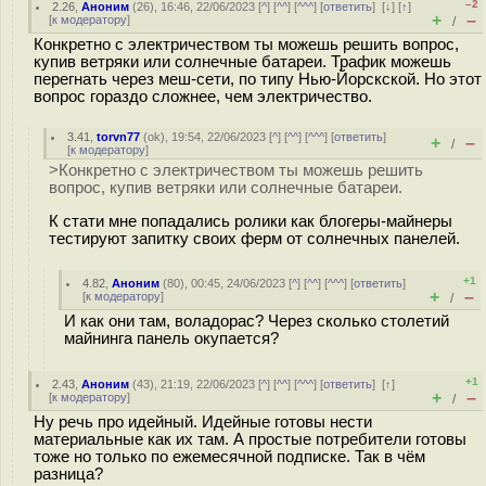
–2
2.26
,
Аноним
(
26
), 16:46, 22/06/2023 [
^
] [
^^
] [
^^^
] [
ответить
]
[
↓
] [
↑
]
+
–
[
к модератору
]
/
Конкретно с электричеством ты можешь решить вопрос,
купив ветряки или солнечные батареи. Трафик можешь
перегнать через меш-сети, по типу Нью-Йорскской. Но этот
вопрос гораздо сложнее, чем электричество.
3.41
,
torvn77
(
ok
), 19:54, 22/06/2023 [
^
] [
^^
] [
^^^
] [
ответить
]
+
–
/
[
к модератору
]
>Конкретно с электричеством ты можешь решить
вопрос, купив ветряки или солнечные батареи.
К стати мне попадались ролики как блогеры-майнеры
тестируют запитку своих ферм от солнечных панелей.
+1
4.82
,
Аноним
(
80
), 00:45, 24/06/2023 [
^
] [
^^
] [
^^^
] [
ответить
]
+
–
[
к модератору
]
/
И как они там, воладорас? Через сколько столетий
майнинга панель окупается?
+1
2.43
,
Аноним
(
43
), 21:19, 22/06/2023 [
^
] [
^^
] [
^^^
] [
ответить
]
[
↑
]
+
–
[
к модератору
]
/
Ну речь про идейный. Идейные готовы нести
материальные как их там. А простые потребители готовы
тоже но только по ежемесячной подписке. Так в чём
разница?