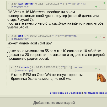
+1
2.50
,
ivan_erohin
(
?
), 21:37, 22/06/2023 [
^
] [
^^
] [
^^^
] [
ответить
]
+
–
[
к модератору
]
/
2МБ/сек = 16 Мбит/сек, вообще ни о чем.
вывод: выкиньте свой дрянь-роутер (старый длинк или
старый zyxel ?),
поставьте вместо него б.у. сис.блок на intel или amd чтобы
умели 64бит.
2.58
,
Bob
(
??
), 00:32, 23/06/2023 [
^
] [
^^
] [
^^^
] [
ответить
]
+
–
/
[
к модератору
]
может модем adsl \ dial up?
--
даже овно мамонта за 5$ asis rt-n10 спокойно 10 мбайт\с
держит на 20 торрентах, по закачке и отдаче (на не родной
прошивке с радиатором).
3.59
,
soarin
(
ok
), 05:23, 23/06/2023 [
^
] [
^^
] [
^^^
] [
ответить
]
+
–
/
[
к модератору
]
У меня RPI3 на OpenWrt не тянул торренты.
Времянка была на месяц, но всё же.
игнорирование участников
|
лог модерирования
Добавить комментарий