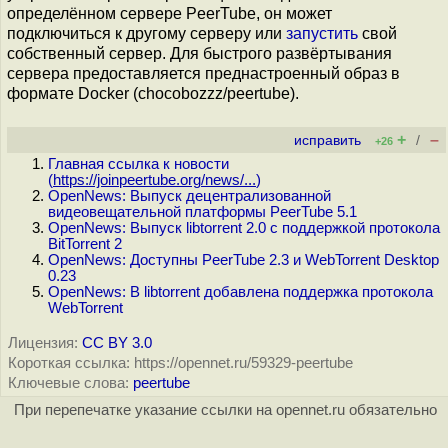
определённом сервере PeerTube, он может
подключиться к другому серверу или
запустить
свой
собственный сервер. Для быстрого развёртывания
сервера предоставляется преднастроенный образ в
формате Docker (chocobozzz/peertube).
+
–
исправить
/
+26
Главная ссылка к новости
(
https://joinpeertube.org/news/...
)
OpenNews: Выпуск децентрализованной
видеовещательной платформы PeerTube 5.1
OpenNews: Выпуск libtorrent 2.0 с поддержкой протокола
BitTorrent 2
OpenNews: Доступны PeerTube 2.3 и WebTorrent Desktop
0.23
OpenNews: В libtorrent добавлена поддержка протокола
WebTorrent
Лицензия:
CC BY 3.0
Короткая ссылка: https://opennet.ru/59329-peertube
Ключевые слова:
peertube
При перепечатке указание ссылки на opennet.ru обязательно