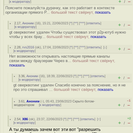
+
–
[
к модератору
]
/
Поясните пожалуйста дурачку, как это работает в контексте
организации прямого P...
большой текст свёрнут,
показать
2.17
,
Аноним
(
16
), 15:21, 22/06/2023 [
^
] [
^^
] [
^^^
] [
ответить
]
+
–
/
[
к модератору
]
gt оверквотинг удален Чтобы существовал этот p2p-ютуб нужно
чтобы у всех брау...
большой текст свёрнут,
показать
2.28
,
rvs2016
(
ok
), 17:04, 22/06/2023 [
^
] [
^^
] [
^^^
] [
ответить
]
[
↓
]
+
–
/
[
к модератору
]
Нет возможности открывать настоящие прямые каналы
связи между браузерам Через в...
большой текст свёрнут,
показать
3.36
,
Аноним
(
16
), 18:39, 22/06/2023 [
^
] [
^^
] [
^^^
] [
ответить
]
+
–
/
[
к модератору
]
gt оверквотинг удален Спасибо конечно за пояснение, но я не
про это спрашивал ...
большой текст свёрнут,
показать
–1
3.61
,
Аноним
(
-
), 05:43, 23/06/2023
Скрыто ботом-
+
–
модератором
[
к модератору
]
/
+2
2.54
,
X86
(
ok
), 23:37, 22/06/2023 [
^
] [
^^
] [
^^^
] [
ответить
]
[
↑
]
+
–
[
к модератору
]
/
А ты думаешь зачем вот эти вот "разрешить