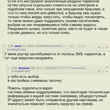
Если это инструмент аналогичный раздачи торрентов
путём запуска отдельного клиента не на электроне и
подобном говне, или только при запущенном браузере, а
что-то типа rtorrent или qbittorrent, а браузер ему нужен
только чтобы морду запустить, чтобы видос посмотреть,
то такое можно даже поддержать своими носителями,
выбрав на них понравившиеся тебе самому видосы.
Рандомного шлака, понятное дело, никто не будет в таком
случае держать, но это только плюс.
1.38
,
анон
(
?
), 19:03, 22/06/2023 [
ответить
] [
﹢﹢﹢
] [
· · ·
]
[
↑
]
+
–
/
[
к модератору
]
У меня роутер захлебывается от полосы 2МБ торрентов, а
тут еще видосики раздавать.
+1
2.39
,
Аноним
(
39
), 19:17, 22/06/2023 [
^
] [
^^
] [
^^^
] [
ответить
]
+
–
[
к модератору
]
/
у тебя есть выбор
в настройках снимаешь галочку
Помочь поделиться видео
система обмена подразумевает, что некоторая техническая
информация о вашей системе (например, общедоступный
IP-адрес) может быть отправлена другим партнерам, но
значительно помогает снизить нагрузку на сервер.