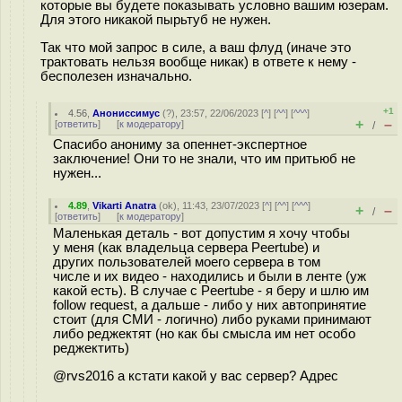
которые вы будете показывать условно вашим юзерам.
Для этого никакой пырьтуб не нужен.
Так что мой запрос в силе, а ваш флуд (иначе это
трактовать нельзя вообще никак) в ответе к нему -
бесполезен изначально.
+1
4.56
,
Анониссимус
(
?
), 23:57, 22/06/2023 [
^
] [
^^
] [
^^^
]
+
–
[
ответить
]
[
к модератору
]
/
Спасибо анониму за опеннет-экспертное
заключение! Они то не знали, что им притьюб не
нужен...
4.89
,
Vikarti Anatra
(
ok
), 11:43, 23/07/2023 [
^
] [
^^
] [
^^^
]
+
–
/
[
ответить
]
[
к модератору
]
Маленькая деталь - вот допустим я хочу чтобы
у меня (как владельца сервера Peertube) и
других пользователей моего сервера в том
числе и их видео - находились и были в ленте (уж
какой есть). В случае с Peertube - я беру и шлю им
follow request, а дальше - либо у них автопринятие
стоит (для СМИ - логично) либо руками принимают
либо реджектят (но как бы смысла им нет особо
реджектить)
@rvs2016 а кстати какой у вас сервер? Адрес