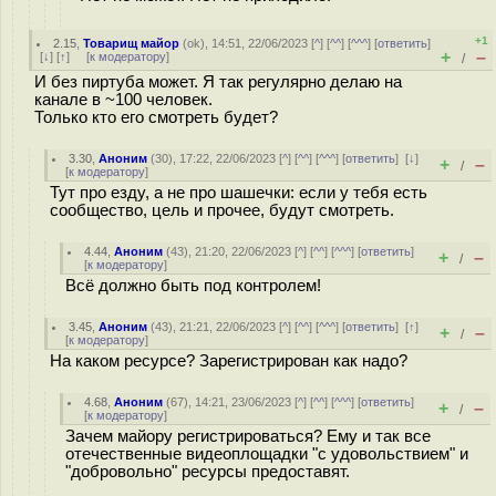
+1
2.15
,
Товарищ майор
(
ok
), 14:51, 22/06/2023 [
^
] [
^^
] [
^^^
] [
ответить
]
+
–
[
↓
] [
↑
] [
к модератору
]
/
И без пиртуба может. Я так регулярно делаю на
канале в ~100 человек.
Только кто его смотреть будет?
3.30
,
Аноним
(
30
), 17:22, 22/06/2023 [
^
] [
^^
] [
^^^
] [
ответить
]
[
↓
]
+
–
/
[
к модератору
]
Тут про езду, а не про шашечки: если у тебя есть
сообщество, цель и прочее, будут смотреть.
4.44
,
Аноним
(
43
), 21:20, 22/06/2023 [
^
] [
^^
] [
^^^
] [
ответить
]
+
–
/
[
к модератору
]
Всё должно быть под контролем!
3.45
,
Аноним
(
43
), 21:21, 22/06/2023 [
^
] [
^^
] [
^^^
] [
ответить
]
[
↑
]
+
–
/
[
к модератору
]
На каком ресурсе? Зарегистрирован как надо?
4.68
,
Аноним
(
67
), 14:21, 23/06/2023 [
^
] [
^^
] [
^^^
] [
ответить
]
+
–
/
[
к модератору
]
Зачем майору регистрироваться? Ему и так все
отечественные видеоплощадки "с удовольствием" и
"добровольно" ресурсы предоставят.