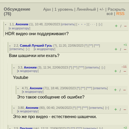
Обсуждение
Ajax
|
1 уровень
|
Линейный
|
+/-
|
Раскрыть
(76)
всё
|
RSS
1.1
,
Аноним
(
1
), 10:48, 22/06/2023 [
ответить
] [
﹢﹢﹢
] [
· · ·
]
[
↓
]
+
–
/
[
к модератору
]
HDR видео они поддерживают?
+1
2.2
,
Самый Лучший Гусь
(
?
), 11:20, 22/06/2023 [
^
] [
^^
] [
^^^
]
+
–
[
ответить
]
[
↓
] [
к модератору
]
/
Вам шашички или ехать?
–11
3.3
,
Аноним
(
3
), 11:34, 22/06/2023 [
^
] [
^^
] [
^^^
] [
ответить
]
[
↓
]
+
–
[
к модератору
]
/
Youtube
4.71
,
Аноним
(
71
), 18:46, 23/06/2023 [
^
] [
^^
] [
^^^
] [
ответить
]
+
–
/
[
к модератору
]
Это такое сообщение об ошибке?
3.80
,
Аноним
(
80
), 00:40, 24/06/2023 [
^
] [
^^
] [
^^^
] [
ответить
]
[
↑
]
+
–
/
[
к модератору
]
Это же про видео - естественно шашечки.
+2
2.5
,
Doctorrr
(
ok
), 12:11, 22/06/2023 [
^
] [
^^
] [
^^^
] [
ответить
]
[
↑
]