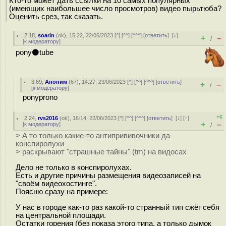
Кто-то может дать ссылки на 10 самых популярных
(имеющих наибольшее число просмотров) видео пырьтюба?
Оценить срез, так сказать.
2.18
,
soarin
(
ok
), 15:22, 22/06/2023 [
^
] [
^^
] [
^^^
] [
ответить
]
[
↓
]
+
–
/
[
к модератору
]
pony⚫tube
3.69
,
Аноним
(
67
), 14:27, 23/06/2023 [
^
] [
^^
] [
^^^
] [
ответить
]
+
–
/
[
к модератору
]
ponyprono
+6
2.24
,
rvs2016
(
ok
), 16:14, 22/06/2023 [
^
] [
^^
] [
^^^
] [
ответить
]
[
↓
] [
↑
]
+
–
[
к модератору
]
/
> А то только какие-то антипрививочники да
конспиролухи
> раскрывают "страшные тайны" (tm) на видосах
Дело не только в конспиролухах.
Есть и другие причины размещения видеозаписей на
"своём видеохостинге".
Поясню сразу на примере:
У нас в городе как-то раз какой-то странный тип сжёг себя
на центральной площади.
Остатки горения (без показа этого типа, а только дымок