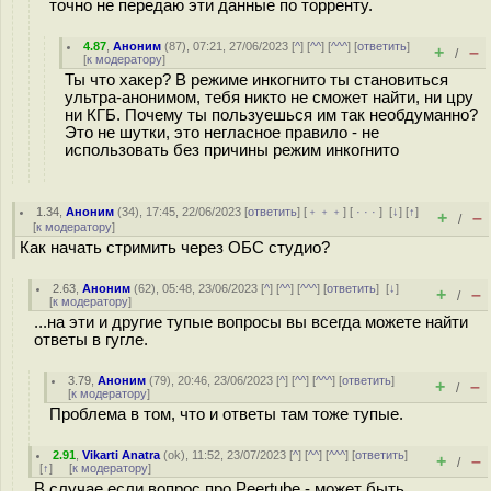
точно не передаю эти данные по торренту.
4.87
,
Аноним
(
87
), 07:21, 27/06/2023 [
^
] [
^^
] [
^^^
] [
ответить
]
+
–
/
[
к модератору
]
Ты что хакер? В режиме инкогнито ты становиться
ультра-анонимом, тебя никто не сможет найти, ни цру
ни КГБ. Почему ты пользуешься им так необдуманно?
Это не шутки, это негласное правило - не
использовать без причины режим инкогнито
1.34
,
Аноним
(
34
), 17:45, 22/06/2023 [
ответить
] [
﹢﹢﹢
] [
· · ·
]
[
↓
] [
↑
]
+
–
/
[
к модератору
]
Как начать стримить через ОБС студио?
2.63
,
Аноним
(
62
), 05:48, 23/06/2023 [
^
] [
^^
] [
^^^
] [
ответить
]
[
↓
]
+
–
/
[
к модератору
]
...на эти и другие тупые вопросы вы всегда можете найти
ответы в гугле.
3.79
,
Аноним
(
79
), 20:46, 23/06/2023 [
^
] [
^^
] [
^^^
] [
ответить
]
+
–
/
[
к модератору
]
Проблема в том, что и ответы там тоже тупые.
2.91
,
Vikarti Anatra
(
ok
), 11:52, 23/07/2023 [
^
] [
^^
] [
^^^
] [
ответить
]
+
–
/
[
↑
] [
к модератору
]
В случае если вопрос про Peertube - может быть