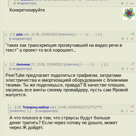
+
–
[
к модератору
]
/
Конкретизируйте
+5
1.4
,
pda
(
ok
), 11:38, 22/06/2023 [
ответить
] [
﹢﹢﹢
] [
· · ·
]
[
↑
]
+
–
[
к модератору
]
/
"таких как транскрипция прозвучавшей на видео речи в
текст" а проект-то всё хорошеет...
–7
1.7
,
Аноним
(
7
), 13:05, 22/06/2023 [
ответить
] [
﹢﹢﹢
] [
· · ·
]
[
↓
]
+
–
[
к модератору
]
/
PeerTube предлагает поделиться трафиком, затратами
элестричества и амортизацией оборудования с ближними
твоими. Ты же поделишься, правда? В качестве плюшек,
засpeшь все винты своему провайдеру, пусть сам Яровой
жалуется.
–1
2.14
,
Товарищ майор
(
ok
), 14:49, 22/06/2023 [
^
] [
^^
] [
^^^
]
+
–
[
ответить
]
[
↓
] [
к модератору
]
/
А что плохого в том, что страусы будут больше
денег тратить? Если через голову не дошло, может
через Ж дойдёт.