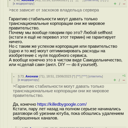
2.46
,
Аноним
(
43
), 21:26, 22/06/2023 [
^
] [
^^
] [
^^^
] [
ответить
]
[
↓
] [
↑
]
+
–
[
к модератору
]
/
>все зависит от заскоков владельца сервера
Гарантию стабильности могут давать только
транснациональные корпорации они же мировое
правительство.
Почему мы вообще говорим про это? Любой selfhost
(кстати я ещё не перевел этот термин) не гарантирует
ничего.
Но с таким же успехом корпорация или правительство
(одно и то же) могут оптимизировать расходы на
изобретение с нуля подобного сервиса.
А вообще конечно это в чистом виде Самодельничество,
или «сделай сам» (англ. DIY — do it yourself).
+1
3.73
,
Аноним
(
71
), 18:51, 23/06/2023 [
^
] [
^^
] [
^^^
] [
ответить
]
+
–
[
к модератору
]
/
>Гарантию стабильности могут давать только
транснациональные корпорации они же мировое
правительство.
Да, конечно
https://killedbygoogle.com/
Кстати, пару лет назад на полном серьезе начинались
разговори об урезнии ютуба, пока обошлись удалением
заброшенных каналов.