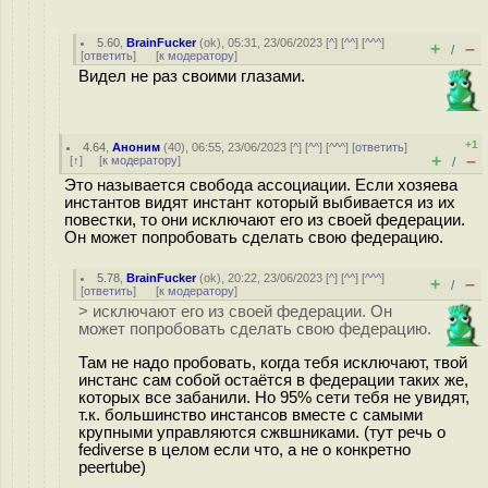
5.60
,
BrainFucker
(
ok
), 05:31, 23/06/2023 [
^
] [
^^
] [
^^^
]
+
–
/
[
ответить
]
[
к модератору
]
Видел не раз своими глазами.
+1
4.64
,
Аноним
(
40
), 06:55, 23/06/2023 [
^
] [
^^
] [
^^^
] [
ответить
]
+
–
[
↑
] [
к модератору
]
/
Это называется свобода ассоциации. Если хозяева
инстантов видят инстант который выбивается из их
повестки, то они исключают его из своей федерации.
Он может попробовать сделать свою федерацию.
5.78
,
BrainFucker
(
ok
), 20:22, 23/06/2023 [
^
] [
^^
] [
^^^
]
+
–
/
[
ответить
]
[
к модератору
]
> исключают его из своей федерации. Он
может попробовать сделать свою федерацию.
Там не надо пробовать, когда тебя исключают, твой
инстанс сам собой остаётся в федерации таких же,
которых все забанили. Но 95% сети тебя не увидят,
т.к. большинство инстансов вместе с самыми
крупными управляются сжвшниками. (тут речь о
fediverse в целом если что, а не о конкретно
peertube)