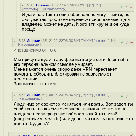
5.85
,
Аноним
(
85
), 07:14, 27/06/2023 [
^
] [
^^
] [
^^^
]
+
–
/
[
ответить
]
[
к модератору
]
И да и нет. Так то они добровольно могут выйти, но
они уже так просто не перенесут свои данные, да и
владелец может не дать. Nostr эти круче и он куда
проще
3.48
,
Аноним
(
43
), 21:29, 22/06/2023 [
^
] [
^^
] [
^^^
] [
ответить
]
[
↑
]
+
–
/
[
к модератору
]
>независимо от того
Мы присутствуем в эру фрагментации сети. Inter-net в
его первоначальном смысле умирает.
Мене кажется очень скоро даже VPN перестанет
помогать обходить блокировки не зависимо от
геолокации.
Запомните этот твит.
3.62
,
Аноним
(
62
), 05:46, 23/06/2023 [
^
] [
^^
] [
^^^
] [
ответить
]
+
–
/
[
к модератору
]
Люди имеют свойство меняться или врать. Вот завёл ты
свой канал на каком-то сервере, напилил контента, а
владелец сервера резко заболел какой-то шизой
(поцреотиzzм, sjw, etc) или денег захотел за хостинг. Что
делать будешь?
–1