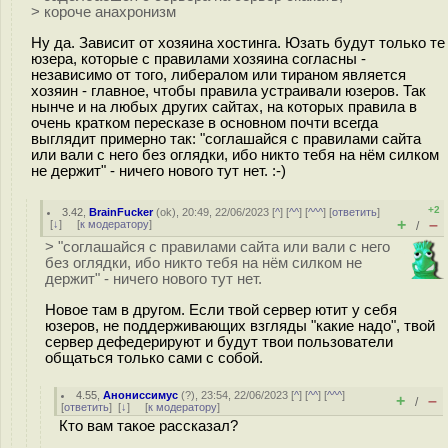
> короче анахронизм
Ну да. Зависит от хозяина хостинга. Юзать будут только те
юзера, которые с правилами хозяина согласны -
независимо от того, либералом или тираном является
хозяин - главное, чтобы правила устраивали юзеров. Так
нынче и на любых других сайтах, на которых правила в
очень кратком пересказе в основном почти всегда
выглядит примерно так: "соглашайся с правилами сайта
или вали с него без оглядки, ибо никто тебя на нём силком
не держит" - ничего нового тут нет. :-)
+2
3.42
,
BrainFucker
(
ok
), 20:49, 22/06/2023 [
^
] [
^^
] [
^^^
] [
ответить
]
+
–
[
↓
] [
к модератору
]
/
> "соглашайся с правилами сайта или вали с него
без оглядки, ибо никто тебя на нём силком не
держит" - ничего нового тут нет.
Новое там в другом. Если твой сервер ютит у себя
юзеров, не поддерживающих взгляды "какие надо", твой
сервер дефедерируют и будут твои пользователи
общаться только сами с собой.
4.55
,
Анониссимус
(
?
), 23:54, 22/06/2023 [
^
] [
^^
] [
^^^
]
+
–
/
[
ответить
]
[
↓
] [
к модератору
]
Кто вам такое рассказал?