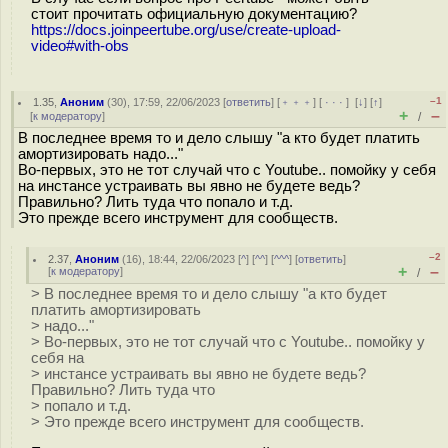
стоит прочитать официальную документацию?
https://docs.joinpeertube.org/use/create-upload-
video#with-obs
–1
1.35
,
Аноним
(
30
), 17:59, 22/06/2023 [
ответить
] [
﹢﹢﹢
] [
· · ·
]
[
↓
] [
↑
]
+
–
[
к модератору
]
/
В последнее время то и дело слышу "а кто будет платить
амортизировать надо..."
Во-первых, это не тот случай что с Youtube.. помойку у себя
на инстансе устраивать вы явно не будете ведь?
Правильно? Лить туда что попало и т.д.
Это прежде всего инструмент для сообществ.
–2
2.37
,
Аноним
(
16
), 18:44, 22/06/2023 [
^
] [
^^
] [
^^^
] [
ответить
]
+
–
[
к модератору
]
/
> В последнее время то и дело слышу "а кто будет
платить амортизировать
> надо..."
> Во-первых, это не тот случай что с Youtube.. помойку у
себя на
> инстансе устраивать вы явно не будете ведь?
Правильно? Лить туда что
> попало и т.д.
> Это прежде всего инструмент для сообществ.