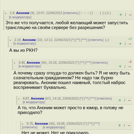
1.9
,
Аноним
(
9
), 13:07, 22/06/2023 [
ответить
] [
﹢﹢﹢
] [
· · ·
]
[
↓
] [
↑
]
+
–
/
[
к модератору
]
Это же что получается, любой желающий может запустить
трансляцию на своём сервере без разрешения?
+7
2.10
,
Аноним
(
10
), 13:12, 22/06/2023 [
^
] [
^^
] [
^^^
] [
ответить
]
[
↓
]
+
–
[
к модератору
]
/
А вы из РКН?
–3
3.40
,
Аноним
(
40
), 19:18, 22/06/2023 [
^
] [
^^
] [
^^^
] [
ответить
]
+
–
[
к модератору
]
/
А почему сразу откуда-то должен быть? Я не могу быть
сознательным гражданином? Не надо так бурно
реагировать. Аноним пошел наивный, толстый наброс
воспринимает буквально.
4.67
,
Аноним
(
67
), 14:16, 23/06/2023 [
^
] [
^^
] [
^^^
] [
ответить
]
+
–
/
[
к модератору
]
А то, что Аноним может просто в юмор, в голову не
приходило?
5.75
,
Аноним
(
40
), 19:08, 23/06/2023 [
^
] [
^^
] [
^^^
]
+
–
/
[
ответить
]
[
к модератору
]
Нет не может. Нет не приходило.