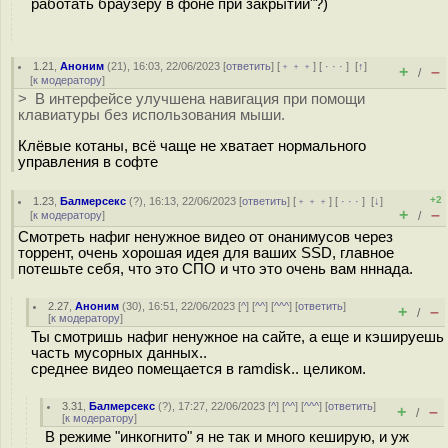
работать браузеру в фоне при закрытии"?)
1.21
,
Аноним
(
21
), 16:03, 22/06/2023 [
ответить
] [
﹢﹢﹢
] [
· · ·
]
[
↑
]
+
–
/
[
к модератору
]
> В интерфейсе улучшена навигация при помощи
клавиатуры без использования мыши.
Клёвые котаны, всё чаще не хватает нормального
управления в софте
+2
1.23
,
Балмерсекс
(
?
), 16:13, 22/06/2023 [
ответить
] [
﹢﹢﹢
] [
· · ·
]
[
↓
]
+
–
[
к модератору
]
/
Смотреть нафиг ненужное видео от онанимусов через
торрент, очень хорошая идея для ваших SSD, главное
потешьте себя, что это СПО и что это очень вам нннада.
2.27
,
Аноним
(
30
), 16:51, 22/06/2023 [
^
] [
^^
] [
^^^
] [
ответить
]
+
–
/
[
к модератору
]
Ты смотришь нафиг ненужное на сайте, а еще и кэшируешь
часть мусорных данных..
среднее видео помещается в ramdisk.. целиком.
3.31
,
Балмерсекс
(
?
), 17:27, 22/06/2023 [
^
] [
^^
] [
^^^
] [
ответить
]
+
–
/
[
к модератору
]
В режиме "инкогнито" я не так и много кеширую, и уж