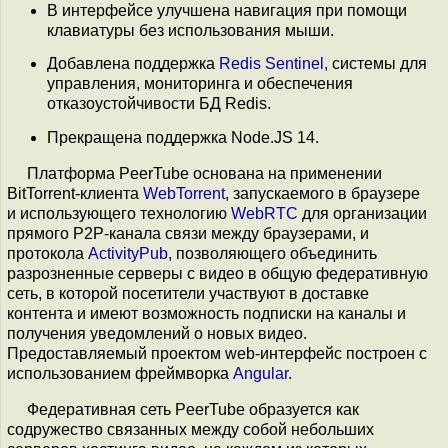
В интерфейсе улучшена навигация при помощи
клавиатуры без использования мыши.
Добавлена поддержка
Redis Sentinel
, системы для
управления, мониторинга и обеспечения
отказоустойчивости БД Redis.
Прекращена поддержка Node.JS 14.
Платформа PeerTube основана на применении
BitTorrent-клиента
WebTorrent
, запускаемого в браузере
и использующего технологию
WebRTC
для организации
прямого P2P-канала связи между браузерами, и
протокола
ActivityPub
, позволяющего объединить
разрозненные серверы с видео в общую федеративную
сеть, в которой посетители участвуют в доставке
контента и имеют возможность подписки на каналы и
получения уведомлений о новых видео.
Предоставляемый проектом web-интерфейс построен с
использованием фреймворка
Angular
.
Федеративная сеть PeerTube образуется как
содружество связанных между собой небольших