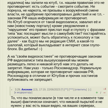
издалека) мы залили на ютуб, т.к. нашим правилам это не
противоречит: есть событие - смотрите событие. Не
порнуха, не наркота, не призывы к вооружённой смене
власти, не одобрение противоправных действий и не т.п. -
законам РФ наша информация не противоречит.
Но Ютуб огорчился от такой видеозаписи, завалил её и
нам (новостному порталу) кроме уведомления о
"нарушении" его правил прислал ещё и глупоту с фразами
типа "вас посещают мысли о самоубийстве? постарайтесь
успокоиться, может быть обратитесь к психологу и так
далее" - как будто мы не редакция СМИ, а какой-то
шалопай, который выкладывает в интернет свои глупо-
блоги. Во дебилы! :-)
А на "своём видеохостинге" не противоречащие законам
РФ видеозаписи типа вышеукзаанной мы можем
размещать легко и никакой ютуб нам это делать не
запретит. Нам указ - только Роскомнадзор. Нормальную
информацию, которая не противоречит наконам РФ,
Росконадзор в отличии от Ютубов и прочих хостингов
публиковать не запрещает.
–4
3.29
,
Аноним
(
13
), 17:19, 22/06/2023 [
^
] [
^^
] [
^^^
] [
ответить
]
[
↓
]
+
–
[
к модератору
]
/
То, что вы понаписакали (в том числе и в комменте там
выше) фактически означает, что никакой пырьтюб и не
нужен: у вас есть ваши видео, на ваших серверах,