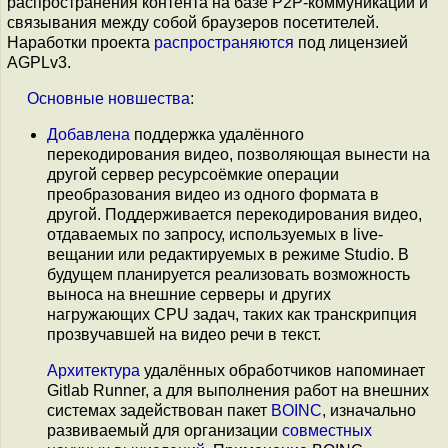
распространения контента на базе P2P-коммуникаций и
связывания между собой браузеров посетителей.
Наработки проекта
распространяются
под лицензией
AGPLv3.
Основные
новшества
:
Добавлена
поддержка удалённого
перекодирования видео, позволяющая вынести на
другой сервер ресурсоёмкие операции
преобразования видео из одного формата в
другой. Поддерживается перекодирования видео,
отдаваемых по запросу, используемых в live-
вещании или редактируемых в режиме Studio. В
будущем планируется реализовать возможность
выноса на внешние серверы и других
нагружающих CPU задач, таких как транскрипция
прозвучавшей на видео речи в текст.
Архитектура
удалённых обработчиков напоминает
Gitlab Runner, а для выполнения работ на внешних
системах задействован пакет
BOINC
, изначально
развиваемый для организации
совместных