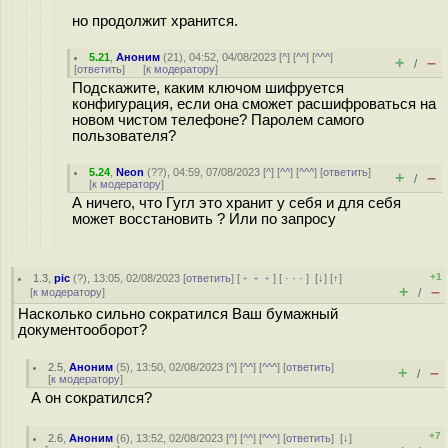
но продолжит хранится.
5.21
,
Аноним
(
21
), 04:52, 04/08/2023 [
^
] [
^^
] [
^^^
]
+
–
/
[
ответить
]
[
к модератору
]
Подскажите, каким ключом шифруется
конфигурация, если она сможет расшифроваться на
новом чистом телефоне? Паролем самого
пользователя?
5.24
,
Neon
(
??
), 04:59, 07/08/2023 [
^
] [
^^
] [
^^^
] [
ответить
]
+
–
/
[
к модератору
]
А ничего, что Гугл это хранит у себя и для себя
может восстановить ? Или по запросу
+1
1.3
,
pic
(
?
), 13:05, 02/08/2023 [
ответить
] [
﹢﹢﹢
] [
· · ·
]
[
↓
] [
↑
]
+
–
[
к модератору
]
/
Насколько сильно сократился Ваш бумажный
документооборот?
2.5
,
Аноним
(
5
), 13:50, 02/08/2023 [
^
] [
^^
] [
^^^
] [
ответить
]
+
–
/
[
к модератору
]
А он сократился?
+7
2.6
,
Аноним
(
6
), 13:52, 02/08/2023 [
^
] [
^^
] [
^^^
] [
ответить
]
[
↓
]