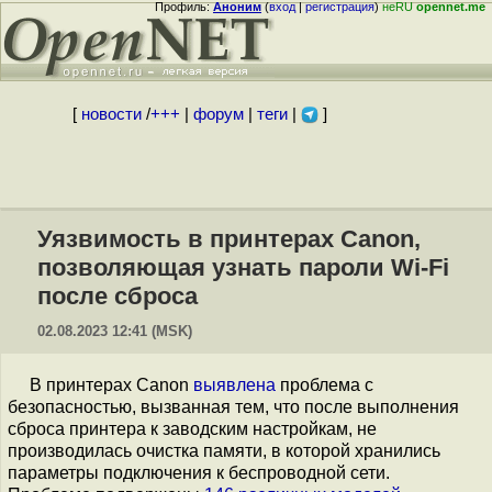
Профиль:
Аноним
(
вход
|
регистрация
)
неRU
opennet.me
[
новости
/
+++
|
форум
|
теги
|
]
Уязвимость в принтерах Canon,
позволяющая узнать пароли Wi-Fi
после сброса
02.08.2023 12:41 (MSK)
В принтерах Canon
выявлена
проблема с
безопасностью, вызванная тем, что после выполнения
сброса принтера к заводским настройкам, не
производилась очистка памяти, в которой хранились
параметры подключения к беспроводной сети.