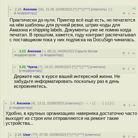
+1
2.16
,
Аноним
(
16
), 21:28, 02/08/2023 [
^
] [
^^
] [
^^^
] [
ответить
]
[
↑
]
+
–
[
к модератору
]
/
Практически до нуля. Принтер всё ещё есть, но печатются
на нём шаблоны для ручной резки, штрих-коды для
Амазона и shipping labels. Документы уже не помню когда
печатал. В прошлом, кажется, году контракт распечатывал
с поставщиком пока у них подписка на DocuSign чинилась.
3.23
,
Аноним
(
-
), 06:10, 04/08/2023
Скрыто ботом-
+
–
/
модератором
[
к модератору
]
3.25
,
Чукча
(
?
), 14:23, 09/08/2023 [
^
] [
^^
] [
^^^
] [
ответить
]
+
–
/
[
к модератору
]
Держите нас в курсе вашей интересной жизни. Не
забудьте информатировать поскольку раз в день
испрожняетесь.
1.4
,
Аноним
(
4
), 13:11, 02/08/2023 [
ответить
] [
﹢﹢﹢
] [
· · ·
]
[
↓
] [
↑
]
+
–
/
[
к модератору
]
Удобно, в крупных организациях наверняка достаточно часто
выходят из строя или отправляются на ремонт такие
устройства...
2.18
,
User
(
??
), 07:36, 03/08/2023 [
^
] [
^^
] [
^^^
] [
ответить
]
+
–
/