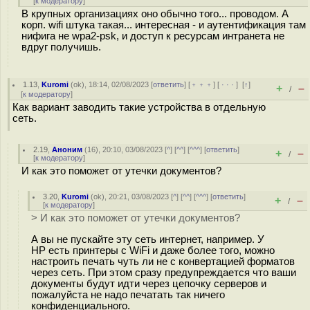
[
к модератору
]
В крупных организациях оно обычно того... проводом. А
корп. wifi штука такая... интересная - и аутентификация там
нифига не wpa2-psk, и доступ к ресурсам интранета не
вдруг получишь.
1.13
,
Kuromi
(
ok
), 18:14, 02/08/2023 [
ответить
] [
﹢﹢﹢
] [
· · ·
]
[
↑
]
+
–
/
[
к модератору
]
Как вариант заводить такие устройства в отдельную
сеть.
2.19
,
Аноним
(
16
), 20:10, 03/08/2023 [
^
] [
^^
] [
^^^
] [
ответить
]
+
–
/
[
к модератору
]
И как это поможет от утечки документов?
3.20
,
Kuromi
(
ok
), 20:21, 03/08/2023 [
^
] [
^^
] [
^^^
] [
ответить
]
+
–
/
[
к модератору
]
> И как это поможет от утечки документов?
А вы не пускайте эту сеть интернет, например. У
HP есть принтеры с WiFi и даже более того, можно
настроить печать чуть ли не с конвертацией форматов
через сеть. При этом сразу предупреждается что ваши
документы будут идти через цепочку серверов и
пожалуйста не надо печатать так ничего
конфиденциального.