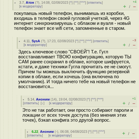
+4
3.7
,
Атон
(
?
), 14:08, 02/08/2023 [
^
] [
^^
] [
^^^
] [
ответить
]
+
–
[
к модератору
]
/
покупаешь новый телефон, вынимаешь из коробки,
входишь в телефон своей гугловой учеткой, через 4G
интернет синхронизируешь с облаком и вуаля - новый
телефон знает все wifi сети, запомненные в старом.
–3
4.11
,
SysA
(
?
), 17:23, 02/08/2023 [
^
] [
^^
] [
^^^
] [
ответить
]
+
–
[
к модератору
]
/
Здесь ключевое слово "СВОЕЙ"! Т.е. Гугл
восстанавливает ТВОЮ конфигурацию, которую ТЫ
САМ ранее сохранил в облаке, которое шифруется,
кстати, и даже техники Гугла прочитать ее не смогут.
Причем ты можешь выключить функцию резервной
копии в облаке, если хочешь (она включена по
умолчанию). И тогда ничего тебе на новый телефон не
восстановится...
+1
5.14
,
Аноним
(
14
), 19:04, 02/08/2023 [
^
] [
^^
] [
^^^
]
+
–
[
ответить
]
[
↓
] [
к модератору
]
/
Это не так работает, они просто собирают пароли и
локации от всех точек доступа (без мнения этих
точек), бэкап конфига это другой вопрос.
6.22
,
Аноним
(
-
), 06:08, 04/08/2023 [
^
] [
^^
] [
^^^
]
+
–
/
[
ответить
]
[
к модератору
]