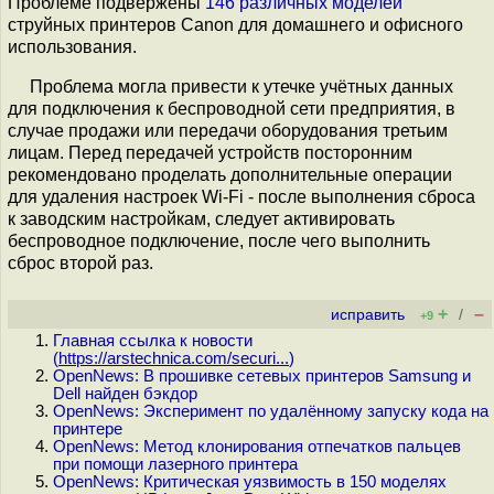
Проблеме подвержены
146 различных моделей
струйных принтеров Canon для домашнего и офисного
использования.
Проблема могла привести к утечке учётных данных
для подключения к беспроводной сети предприятия, в
случае продажи или передачи оборудования третьим
лицам. Перед передачей устройств посторонним
рекомендовано проделать дополнительные операции
для удаления настроек Wi-Fi - после выполнения сброса
к заводским настройкам, следует активировать
беспроводное подключение, после чего выполнить
сброс второй раз.
+
–
исправить
/
+9
Главная ссылка к новости
(
https://arstechnica.com/securi...
)
OpenNews: В прошивке сетевых принтеров Samsung и
Dell найден бэкдор
OpenNews: Эксперимент по удалённому запуску кода на
принтере
OpenNews: Метод клонирования отпечатков пальцев
при помощи лазерного принтера
OpenNews: Критическая уязвимость в 150 моделях