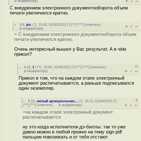
+
–
[
к модератору
]
/
С внедрением электронного документооборота объем
печати увеличился кратно.
3.8
,
pic
(
?
), 15:06, 02/08/2023 [
^
] [
^^
] [
^^^
] [
ответить
]
+
–
/
[
к модератору
]
> С внедрением электронного документооборота объем
печати увеличился кратно.
Очень интересный вышел у Вас результат. А в чём
прикол?
+3
4.12
,
1
(
??
), 18:00, 02/08/2023 [
^
] [
^^
] [
^^^
] [
ответить
]
+
–
[
к модератору
]
/
Прикол в том, что на каждом этапе электронный
документ распечатывается, а раньше подписывался
один экземпляр.
–1
5.15
,
лютый арчешкольник...
(
?
), 19:23, 02/08/2023 [
^
]
+
–
[
^^
] [
^^^
] [
ответить
]
[
к модератору
]
/
>на каждом этапе электронный документ
распечатывается
ну это когда исполнители дэ-биллы. так то уже
давно можно в любой прожке на тему sign pdf
пальцем повозюкать и от тебя отстают