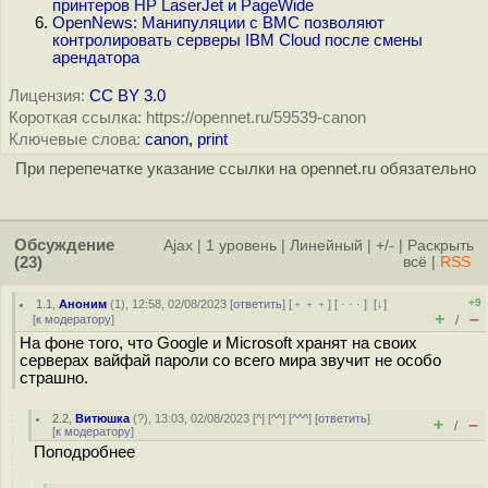
принтеров HP LaserJet и PageWide
OpenNews: Манипуляции с BMC позволяют
контролировать серверы IBM Cloud после смены
арендатора
Лицензия:
CC BY 3.0
Короткая ссылка: https://opennet.ru/59539-canon
Ключевые слова:
canon
,
print
При перепечатке указание ссылки на opennet.ru обязательно
Обсуждение
Ajax
|
1 уровень
|
Линейный
|
+/-
|
Раскрыть
(23)
всё
|
RSS
+9
1.1
,
Аноним
(
1
), 12:58, 02/08/2023 [
ответить
] [
﹢﹢﹢
] [
· · ·
]
[
↓
]
+
–
[
к модератору
]
/
На фоне того, что Google и Microsoft хранят на своих
серверах вайфай пароли со всего мира звучит не особо
страшно.
2.2
,
Витюшка
(
?
), 13:03, 02/08/2023 [
^
] [
^^
] [
^^^
] [
ответить
]
+
–
/
[
к модератору
]
Поподробнее