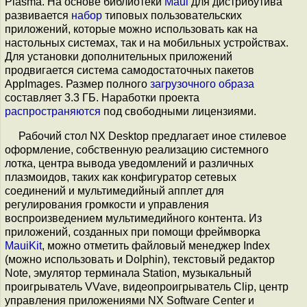
Plasma. На основе библиотеки
Maui
для дистрибутива
развивается
набор
типовых пользовательских
приложений, которые можно использовать как на
настольных системах, так и на мобильных устройствах.
Для установки дополнительных приложений
продвигается система самодостаточных пакетов
AppImages. Размер полного
загрузочного образа
составляет 3.3 ГБ. Наработки проекта
распространяются
под свободными лицензиями.
Рабочий стол NX Desktop предлагает иное стилевое
оформление, собственную реализацию системного
лотка, центра вывода уведомлений и различных
плазмоидов, таких как конфигуратор сетевых
соединений и мультимедийный апплет для
регулирования громкости и управления
воспроизведением мультимедийного контента. Из
приложений, созданных при помощи фреймворка
MauiKit
, можно отметить файловый менеджер Index
(можно использовать и Dolphin), текстовый редактор
Note, эмулятор терминала Station, музыкальный
проигрыватель VVave, видеопроигрыватель Clip, центр
управления приложениями NX Software Center и