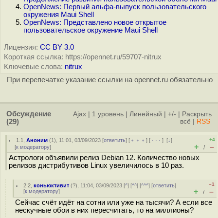
OpenNews: Первый альфа-выпуск пользовательского
окружения Maui Shell
OpenNews: Представлено новое открытое
пользовательское окружение Maui Shell
Лицензия:
CC BY 3.0
Короткая ссылка: https://opennet.ru/59707-nitrux
Ключевые слова:
nitrux
При перепечатке указание ссылки на opennet.ru обязательно
Обсуждение
Ajax
|
1 уровень
|
Линейный
|
+/-
|
Раскрыть
(29)
всё
|
RSS
+4
1.1
,
Аноним
(
1
), 11:01, 03/09/2023 [
ответить
] [
﹢﹢﹢
] [
· · ·
]
[
↓
]
+
–
[
к модератору
]
/
Астрологи объявили релиз Debian 12. Количество новых
релизов дистрибутивов Linux увеличилось в 10 раз.
–1
2.2
,
коньюктивит
(
?
), 11:04, 03/09/2023 [
^
] [
^^
] [
^^^
] [
ответить
]
+
–
[
к модератору
]
/
Сейчас счёт идёт на сотни или уже на тысячи? А если все
нескучные обои в них пересчитать, то на миллионы?