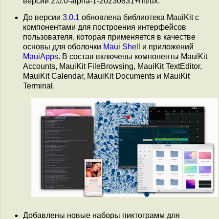
версии 2.0.0-alpha-1-20230831+nitrux.
До версии
3.0.1
обновлена библиотека MauiKit с
компонентами для построения интерфейсов
пользователя, которая применяется в качестве
основы для оболочки
Maui Shell
и приложений
MauiApps
. В состав включены компоненты MauiKit
Accounts, MauiKit FileBrowsing, MauiKit TextEditor,
MauiKit Calendar, MauiKit Documents и MauiKit
Terminal.
Добавлены новые наборы пиктограмм для