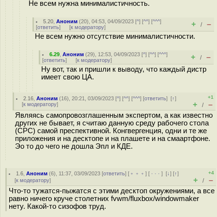
Не всем нужна минималистичность.
5.20
,
Аноним
(
20
), 04:53, 04/09/2023 [
^
] [
^^
] [
^^^
]
+
–
/
[
ответить
]
[
к модератору
]
Не всем нужно отсутствие минималистичности.
6.29
,
Аноним
(
29
), 12:53, 04/09/2023 [
^
] [
^^
] [
^^^
]
+
–
/
[
ответить
]
[
к модератору
]
Ну вот, так и пришли к выводу, что каждый дистр
имеет свою ЦА.
+1
2.16
,
Аноним
(
16
), 20:21, 03/09/2023 [
^
] [
^^
] [
^^^
] [
ответить
]
[
↑
]
+
–
[
к модератору
]
/
Являясь самопровозглашенным экспертом, а как известно
других не бывает, я считаю данную среду рабочего стола
(СРС) самой преспективной. Конгвергенция, одни и те же
приложения и на десктопе и на плашете и на смаартфоне.
Эо то до чего не дошла Эпл и КДЕ.
+4
1.6
,
Аноним
(
6
), 11:37, 03/09/2023 [
ответить
] [
﹢﹢﹢
] [
· · ·
]
[
↓
] [
↑
]
+
–
[
к модератору
]
/
Что-то тужатся-пыжатся с этими десктоп окружениями, а все
равно ничего круче столетних fvwm/fluxbox/windowmaker
нету. Какой-то сизофов труд.