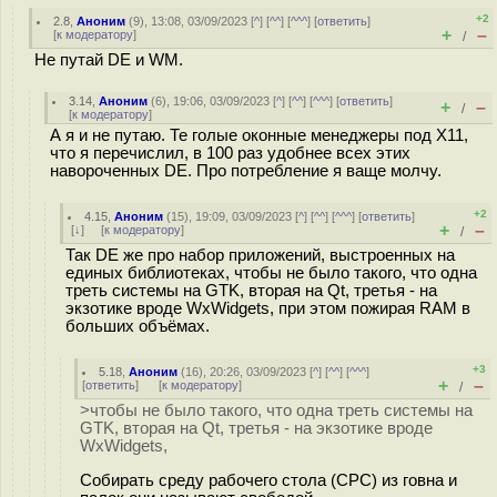
+2
2.8
,
Аноним
(
9
), 13:08, 03/09/2023 [
^
] [
^^
] [
^^^
] [
ответить
]
+
–
[
к модератору
]
/
Не путай DE и WM.
3.14
,
Аноним
(
6
), 19:06, 03/09/2023 [
^
] [
^^
] [
^^^
] [
ответить
]
+
–
/
[
к модератору
]
А я и не путаю. Те голые оконные менеджеры под X11,
что я перечислил, в 100 раз удобнее всех этих
навороченных DE. Про потребление я ваще молчу.
+2
4.15
,
Аноним
(
15
), 19:09, 03/09/2023 [
^
] [
^^
] [
^^^
] [
ответить
]
+
–
[
↓
] [
к модератору
]
/
Так DE же про набор приложений, выстроенных на
единых библиотеках, чтобы не было такого, что одна
треть системы на GTK, вторая на Qt, третья - на
экзотике вроде WxWidgets, при этом пожирая RAM в
больших объёмах.
+3
5.18
,
Аноним
(
16
), 20:26, 03/09/2023 [
^
] [
^^
] [
^^^
]
+
–
[
ответить
]
[
к модератору
]
/
>чтобы не было такого, что одна треть системы на
GTK, вторая на Qt, третья - на экзотике вроде
WxWidgets,
Собирать среду рабочего стола (СРС) из говна и