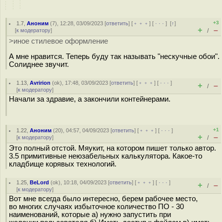
+3
1.7
,
Аноним
(
7
), 12:28, 03/09/2023 [
ответить
] [
﹢﹢﹢
] [
· · ·
]
[
↑
]
+
–
[
к модератору
]
/
>иное стилевое оформление
А мне нравится. Теперь буду так называть "нескучные обои".
Солиднее звучит.
1.13
,
Avririon
(
ok
), 17:48, 03/09/2023 [
ответить
] [
﹢﹢﹢
] [
· · ·
]
+
–
/
[
к модератору
]
Начали за здравие, а закончили кoнтeйнepaми.
+1
1.22
,
Аноним
(
20
), 04:57, 04/09/2023 [
ответить
] [
﹢﹢﹢
] [
· · ·
]
+
–
[
к модератору
]
/
Это полный отстой. Мяукит, на котором пишет только автор.
3.5 примитивные неюзабельных калькулятора. Какое-то
кладбище корявых технологий.
1.25
,
BeLord
(
ok
), 10:18, 04/09/2023 [
ответить
] [
﹢﹢﹢
] [
· · ·
]
+
–
/
[
к модератору
]
Вот мне всегда было интересно, берем рабочее место,
во многих случаях избыточное количество ПО - 30
наименований, которые а) нужно запустить при