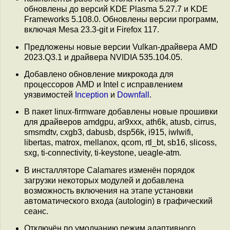
обновлены до версий KDE Plasma 5.27.7 и KDE
Frameworks 5.108.0. Обновлены версии программ,
включая Mesa 23.3-git и Firefox 117.
Предложены новые версии Vulkan-драйвера AMD
2023.Q3.1 и драйвера NVIDIA 535.104.05.
Добавлено обновление микрокода для
процессоров AMD и Intel с исправлением
уязвимостей
Inception
и
Downfall
.
В пакет linux-firmware добавлены новые прошивки
для драйверов amdgpu, ar9xxx, ath6k, atusb, cirrus,
smsmdtv, cxgb3, dabusb, dsp56k, i915, iwlwifi,
libertas, matrox, mellanox, qcom, rtl_bt, sb16, slicoss,
sxg, ti-connectivity, ti-keystone, ueagle-atm.
В инсталляторе Calamares изменён порядок
загрузки некоторых модулей и добавлена
возможность включения на этапе установки
автоматического входа (autologin) в графический
сеанс.
Отключён по умолчанию режим адаптивного