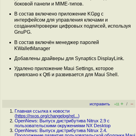
боковой панели и MIME-типов.
В состав включено приложение KGpg с
интерфейсом для управления ключами и
создания/проверки цифровых подписей, используя
GnuPG.
В состав включён менеджер паролей
KWalletManager
Добавлены драйверы для Synaptics DisplayLink.
Удалено приложение Maui Settings, которое
привязано к Qt6 и развивается для Maui Shell.
+
–
исправить
/
+11
Главная ссылка к новости
(
https://nxos.org/changelog/rel...
)
OpenNews: Выпуск дистрибутива Nitrux 2.9 с
пользовательскими окружениями NX Desktop
OpenNews: Выпуск дистрибутива Nitrux 2.4.
Продолжение развития пользовательской оболочки Maui