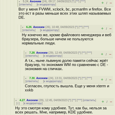
5.24
,
Аноним
(
24
), 09:17, 04/09/2023 [
^
] [
^^
] [
^^^
]
+
–
/
[
ответить
]
[
к модератору
]
Вот у меня FVWM, xclock, bc, pcmanfm и firefox. Все
это ест в разы меньше всех этих шляп называемых
DE.
6.26
,
Аноним
(
26
), 10:48, 04/09/2023 [
^
] [
^^
] [
^^^
]
+
–
/
[
ответить
]
[
к модератору
]
Ну конечно же, кроме файлового менеджера и веб
браузера, больше ничем не пользуются
нормальные люди.
7.28
,
Аноним
(
29
), 12:49, 04/09/2023 [
^
] [
^^
] [
^^^
]
+
–
/
[
ответить
]
[
к модератору
]
А т.к., ныне львиную долю памяти сейчас жрёт
браузер, то экономия WM по сравнению с DE -
экономия на спичках.
7.30
,
Аноним
(
24
), 13:31, 04/09/2023 [
^
] [
^^
] [
^^^
]
+
–
/
[
ответить
]
[
к модератору
]
Согласен, глупость вышла. Еще у меня xterm и
xxkb
4.27
,
Аноним
(
29
), 12:45, 04/09/2023 [
^
] [
^^
] [
^^^
] [
ответить
]
+
–
/
[
↑
] [
к модератору
]
Ну это смотря кому удобнее. Тут, как бы, нельзя за
всех решать. Мне, например, KDE удобнее.