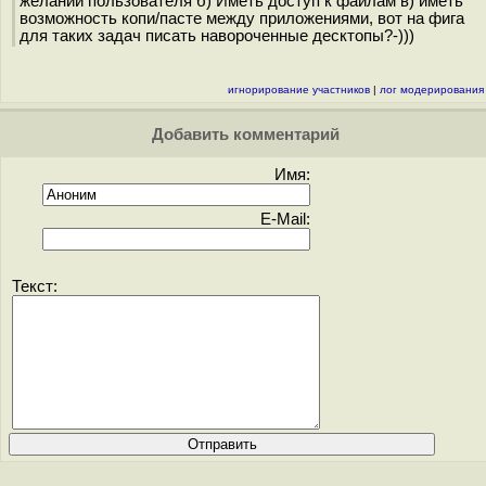
желании пользователя б) Иметь доступ к файлам в) иметь
возможность копи/пасте между приложениями, вот на фига
для таких задач писать навороченные десктопы?-)))
игнорирование участников
|
лог модерирования
Добавить комментарий
Имя:
E-Mail:
Текст: