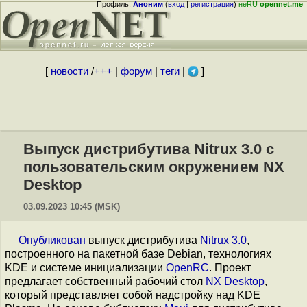
Профиль:
Аноним
(
вход
|
регистрация
)
неRU
opennet.me
[
новости
/
+++
|
форум
|
теги
|
]
Выпуск дистрибутива Nitrux 3.0 с
пользовательским окружением NX
Desktop
03.09.2023 10:45 (MSK)
Опубликован
выпуск дистрибутива
Nitrux 3.0
,
построенного на пакетной базе Debian, технологиях
KDE и системе инициализации
OpenRC
. Проект
предлагает собственный рабочий стол
NX Desktop
,
который представляет собой надстройку над KDE