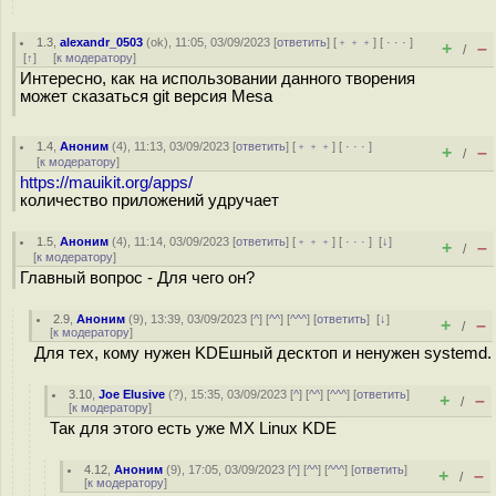
1.3
,
alexandr_0503
(
ok
), 11:05, 03/09/2023 [
ответить
] [
﹢﹢﹢
] [
· · ·
]
+
–
/
[
↑
] [
к модератору
]
Интересно, как на использовании данного творения
может сказаться git версия Mesa
1.4
,
Аноним
(
4
), 11:13, 03/09/2023 [
ответить
] [
﹢﹢﹢
] [
· · ·
]
+
–
/
[
к модератору
]
https://mauikit.org/apps/
количество приложений удручает
1.5
,
Аноним
(
4
), 11:14, 03/09/2023 [
ответить
] [
﹢﹢﹢
] [
· · ·
]
[
↓
]
+
–
/
[
к модератору
]
Главный вопрос - Для чего он?
2.9
,
Аноним
(
9
), 13:39, 03/09/2023 [
^
] [
^^
] [
^^^
] [
ответить
]
[
↓
]
+
–
/
[
к модератору
]
Для тех, кому нужен KDEшный десктоп и ненужен systemd.
3.10
,
Joe Elusive
(
?
), 15:35, 03/09/2023 [
^
] [
^^
] [
^^^
] [
ответить
]
+
–
/
[
к модератору
]
Так для этого есть уже MX Linux KDE
4.12
,
Аноним
(
9
), 17:05, 03/09/2023 [
^
] [
^^
] [
^^^
] [
ответить
]
+
–
/
[
к модератору
]