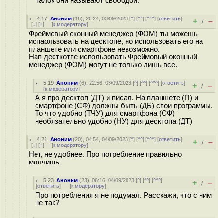
палок они называют свободой.
4.17
,
Аноним
(
16
), 20:24, 03/09/2023 [
^
] [
^^
] [
^^^
] [
ответить
]
+
–
/
[
↓
] [
↑
] [
к модератору
]
Фреймовый оконный менеджер (ФОМ) ты можешь
испаользовать на десктопе, но использовать его на
планшете или смартфоне невозможно.
Нап десткотпе использовать Фреймовый оконный
менеджер (ФОМ) могут не только лишь все.
5.19
,
Аноним
(
6
), 22:56, 03/09/2023 [
^
] [
^^
] [
^^^
] [
ответить
]
+
–
/
[
к модератору
]
А я про десктоп (ДТ) и писал. На планшете (П) и
смартфоне (СФ) должны быть (ДБ) свои программы.
То что удобно (ТЧУ) для смартфона (СФ)
необязательно удобно (НУ) для десктопа (ДТ)
4.21
,
Аноним
(
20
), 04:54, 04/09/2023 [
^
] [
^^
] [
^^^
] [
ответить
]
+
–
/
[
↓
] [
↑
] [
к модератору
]
Нет, не удобнее. Про потребление правильно
молчишь.
5.23
,
Аноним
(
23
), 06:16, 04/09/2023 [
^
] [
^^
] [
^^^
]
+
–
/
[
ответить
]
[
к модератору
]
Про потребления я не подумал. Расскажи, что с ним
не так?