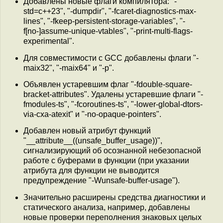
Добавлены новые флаги компилятора: "-
std=c++23", "-dumpdir", "-fcaret-diagnostics-max-
lines", "-fkeep-persistent-storage-variables", "-
f[no-]assume-unique-vtables", "-print-multi-flags-
experimental".
Для совместимости с GCC добавлены флаги "-
maix32", "-maix64" и "-p".
Объявлен устаревшим флаг "-fdouble-square-
bracket-attributes". Удалены устаревшие флаги "-
fmodules-ts", "-fcoroutines-ts", "-lower-global-dtors-
via-cxa-atexit" и "-no-opaque-pointers".
Добавлен новый атрибут функций
"__attribute__((unsafe_buffer_usage))",
сигнализирующий об осознанной небезопасной
работе с буферами в функции (при указании
атрибута для функции не выводится
предупреждение "-Wunsafe-buffer-usage").
Значительно расширены средства диагностики и
статического анализа, например, добавлены
новые проверки переполнения знаковых целых