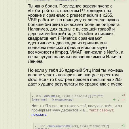
/
Ты явно болен. Последние версии nvenc с
vbr битрейтов с пресетом P7 кодируют на
уровне и сравнимо с preset medium в x265.
VBR работает по принципу если сцене нужно
больше битрейта он возмет больше битрейта.
Например, для сцены с высохшей травой и
деревьями битрейт идет 15 мбит и никаких
квадратов нет. FFMetrics сравнивают
идентичность два кадра из оригинала и
пользовательского файла и использует
возможности ffmpeg. VMAF написали в Netflix, а
не на чугуноплавильном заводе имени Ильича
Ленина.
Но если у тебя 16 ядерный 5ггц Intel ты можешь
вполне успеть пожарить яишницу с пресетом
slow. Все что быстрее пресета medium на x265
дает худшие результаты по сравнению с nvenc.
–1
8.50
,
Аноним
(
4
), 17:40, 21/09/2023 [
^
] [
^^
] [
^^^
]
+
–
[
ответить
]
[
к модератору
]
/
Нет, ты Я знаю, что такое vmaf, получше тебя, и он
проморгает кучу дефектов и а...
текст свёрнут,
показать
+1
9.51
,
cheburnator9000
(
ok
), 17:43, 21/09/2023 [
^
]