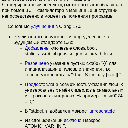
Сгенерированный псевдокод может быть преобразован
при помощи JIT-компилятора в машинные инструкции
непосредственно в момент выполнения программы.
Основные
улучшения
в Clang 17.0:
Реализованы возможности, определённые в
будущем Си-стандарте C2x:
Добавлены
ключевые слова bool,
static_assert, alignas, alignof и thread_local.
Разрешено
указание пустых скобок "{}" для
инициализации в нулевые значения , т.е.
теперь можно писать "struct S { int x, y } s = {};".
Предоставлена
возможность указания любых
универсальных имён символов в символьных
и строковых литералах. Например, "int \u0024
= 0;".
В "stddef.h" добавлен макрос "
unreachable
".
Из спецификации
исключён
макрос
ATOMIC_VAR_INIT.