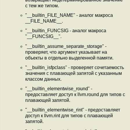
с тем же типом.
"__builtin_FILE_NAME" - аналог макроса
__FILE_NAME__.
"__builtin_FUNCSIG - аналог макроса
"__FUNCSIG__".
"__builtin_assume_separate_storage" -
проверяет, что аргумент указывает на
объекты в отдельно выделенной памяти.
"__builtin_isfpclass" - проверяет сочетаемость
значения с плавающей запятой с указанным
классом данных.
"__builtin_elementwise_round" -
предоставляет доступ к llvm.round для типов с
плавающей запятой.
"__builtin_elementwise_rint" - предоставляет
доступ к llvm.rint для типов с плавающей
запятой.