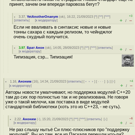
принят, зачем они впереди паровоза бегут?
+3
3.37
,
YetAnotherOnanym
(
ok
), 16:22, 21/09/2023 [
^
] [
^^
] [
^^^
]
+
–
[
ответить
]
[
к модератору
]
/
Если не вваливать в синтаксис новые и новые
тонны сахара с каждым релизом, то чейнджлог
очень скудный получится.
3.97
,
Брат Анон
(
ok
), 14:05, 28/09/2023 [
^
] [
^^
] [
^^^
] [
ответить
]
+
–
/
[
к модератору
]
Типизация, сэр... Типизация!
+4
1.16
,
Аноним
(
16
), 14:34, 21/09/2023 [
ответить
] [
﹢﹢﹢
] [
· · ·
]
[
↓
] [
↑
]
+
–
[
к модератору
]
/
Авторы новости умалчивают, но поддержка модулей C++20
там до сих пор полностью так и не реализована. Не говоря
уже о такой мелочи, как поставка в виде модулей
стандартной библиотеки (хоть это из C++23, - не суть).
–6
2.22
,
Аноним
(
-
), 15:20, 21/09/2023 [
^
] [
^^
] [
^^^
] [
ответить
]
[
↓
]
+
–
[
к модератору
]
/
Не раз слышу нытьё Си плюс-плюсников про "поддержку
модулей". Вы чо там, все из Паскаля перешли что-ли?