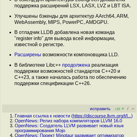
поддержка расширений LSX, LASX, LVZ и LBT ISA.
Улучшены бэкенды для архитектур AArch64, ARM,
WebAssembly, MIPS, PowerPC, AMDGPU.
В отладчик LLDB добавлена новая команда
"register info" для вывода всей информации,
известной о регистре.
Расширены
возможности компоновщика LLD.
В библиотеке Libc++
продолжена
реализация
поддержки возможностей стандартов C++20 и
C++23, а также началась работа по обеспечению
поддержки спецификации C++26.
+
–
исправить
/
+25
Главная ссылка к новости (
https://discourse.llvm.org/t/l...
)
OpenNews: Релиз набора компиляторов LLVM 16.0
OpenNews: Создатель LLVM развивает новый язык
программирования Mojo
OpenNews: Проект Minotaur развивает оптимизатор