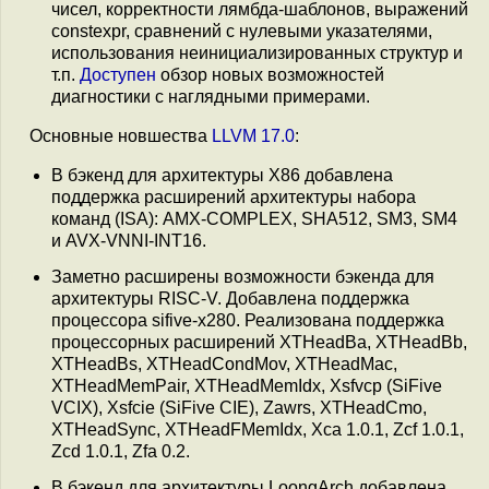
чисел, корректности лямбда-шаблонов, выражений
constexpr, сравнений с нулевыми указателями,
использования неинициализированных структур и
т.п.
Доступен
обзор новых возможностей
диагностики с наглядными примерами.
Основные новшества
LLVM 17.0
:
В бэкенд для архитектуры X86 добавлена
поддержка расширений архитектуры набора
команд (ISA): AMX-COMPLEX, SHA512, SM3, SM4
и AVX-VNNI-INT16.
Заметно расширены возможности бэкенда для
архитектуры RISC-V. Добавлена поддержка
процессора sifive-x280. Реализована поддержка
процессорных расширений XTHeadBa, XTHeadBb,
XTHeadBs, XTHeadCondMov, XTHeadMac,
XTHeadMemPair, XTHeadMemIdx, Xsfvcp (SiFive
VCIX), Xsfcie (SiFive CIE), Zawrs, XTHeadCmo,
XTHeadSync, XTHeadFMemIdx, Xca 1.0.1, Zcf 1.0.1,
Zcd 1.0.1, Zfa 0.2.
В бэкенд для архитектуры LoongArch добавлена