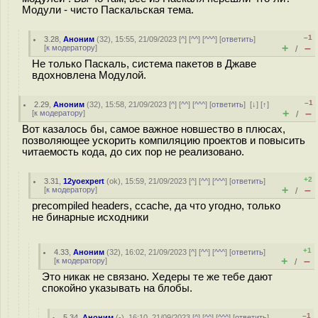
Модули - чисто Паскальская тема.
–1
3.28
,
Аноним
(
32
), 15:55, 21/09/2023 [
^
] [
^^
] [
^^^
] [
ответить
]
+
–
[
к модератору
]
/
Не только Паскаль, система пакетов в Джаве
вдохновлена Модулой.
–1
2.29
,
Аноним
(
32
), 15:58, 21/09/2023 [
^
] [
^^
] [
^^^
] [
ответить
]
[
↓
] [
↑
]
+
–
[
к модератору
]
/
Вот казалось бы, самое важное новшество в плюсах,
позволяющее ускорить компиляцию проектов и повысить
читаемость кода, до сих пор не реализовано.
+2
3.31
,
12yoexpert
(
ok
), 15:59, 21/09/2023 [
^
] [
^^
] [
^^^
] [
ответить
]
+
–
[
к модератору
]
/
precompiled headers, ccache, да что угодно, только
не бинарные исходники
+1
4.33
,
Аноним
(
32
), 16:02, 21/09/2023 [
^
] [
^^
] [
^^^
] [
ответить
]
+
–
[
к модератору
]
/
Это никак не связано. Хедеры те же тебе дают
спокойно указывать на блобы.
–1
5.34
,
Аноним
(
-
), 16:10, 21/09/2023 [
^
] [
^^
] [
^^^
] [
ответить
]