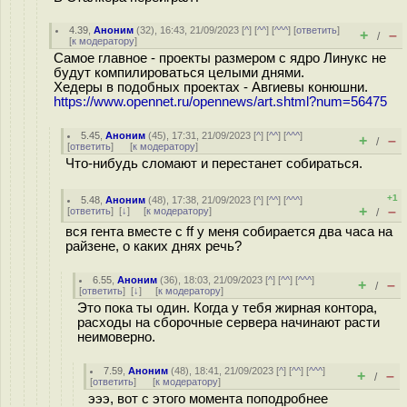
4.39
,
Аноним
(
32
), 16:43, 21/09/2023 [
^
] [
^^
] [
^^^
] [
ответить
]
+
–
/
[
к модератору
]
Самое главное - проекты размером с ядро Линукс не
будут компилироваться целыми днями.
Хедеры в подобных проектах - Авгиевы конюшни.
https://www.opennet.ru/opennews/art.shtml?num=56475
5.45
,
Аноним
(
45
), 17:31, 21/09/2023 [
^
] [
^^
] [
^^^
]
+
–
/
[
ответить
]
[
к модератору
]
Что-нибудь сломают и перестанет собираться.
+1
5.48
,
Аноним
(
48
), 17:38, 21/09/2023 [
^
] [
^^
] [
^^^
]
+
–
[
ответить
]
[
↓
] [
к модератору
]
/
вся гента вместе с ff у меня собирается два часа на
райзене, о каких днях речь?
6.55
,
Аноним
(
36
), 18:03, 21/09/2023 [
^
] [
^^
] [
^^^
]
+
–
/
[
ответить
]
[
↓
] [
к модератору
]
Это пока ты один. Когда у тебя жирная контора,
расходы на сборочные сервера начинают расти
неимоверно.
7.59
,
Аноним
(
48
), 18:41, 21/09/2023 [
^
] [
^^
] [
^^^
]
+
–
/
[
ответить
]
[
к модератору
]
эээ, вот с этого момента поподробнее