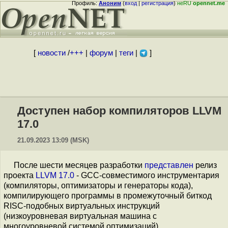
Профиль:
Аноним
(
вход
|
регистрация
)
неRU
opennet.me
[
новости
/
+++
|
форум
|
теги
|
]
Доступен набор компиляторов LLVM
17.0
21.09.2023 13:09 (MSK)
После шести месяцев разработки
представлен
релиз
проекта
LLVM 17.0
- GCC-совместимого инструментария
(компиляторы, оптимизаторы и генераторы кода),
компилирующего программы в промежуточный биткод
RISC-подобных виртуальных инструкций
(низкоуровневая виртуальная машина с
многоуровневой системой оптимизаций).