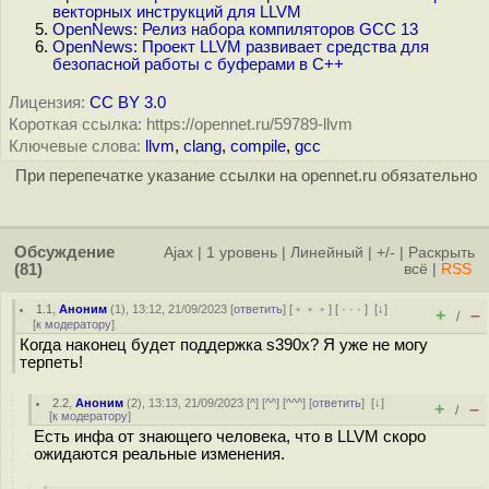
векторных инструкций для LLVM
OpenNews: Релиз набора компиляторов GCC 13
OpenNews: Проект LLVM развивает средства для
безопасной работы с буферами в C++
Лицензия:
CC BY 3.0
Короткая ссылка: https://opennet.ru/59789-llvm
Ключевые слова:
llvm
,
clang
,
compile
,
gcc
При перепечатке указание ссылки на opennet.ru обязательно
Обсуждение
Ajax
|
1 уровень
|
Линейный
|
+/-
|
Раскрыть
(81)
всё
|
RSS
1.1
,
Аноним
(
1
), 13:12, 21/09/2023 [
ответить
] [
﹢﹢﹢
] [
· · ·
]
[
↓
]
+
–
/
[
к модератору
]
Когда наконец будет поддержка s390x? Я уже не могу
терпеть!
2.2
,
Аноним
(
2
), 13:13, 21/09/2023 [
^
] [
^^
] [
^^^
] [
ответить
]
[
↓
]
+
–
/
[
к модератору
]
Есть инфа от знающего человека, что в LLVM скоро
ожидаются реальные изменения.