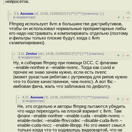
нейросеток.
+1
2.9
,
Аноним
(
4
), 13:56, 21/09/2023 [
^
] [
^^
] [
^^^
] [
ответить
]
[
↓
]
+
–
[
к модератору
]
/
Ffmpeg использует llvm в большинстве дистрибутивов,
чтобы он использовал нормальные проприетарные либы
его надо настраивать и компилировать отдельно (поэтому
и фильтры только плохие будут, когда с llvm
скомпилировано).
3.11
,
Zenitur
(
ok
), 14:06, 21/09/2023 [
^
] [
^^
] [
^^^
] [
ответить
]
+
–
/
[
к модератору
]
Ну, я собираю ffmpeg при помощи GCC. С флагами
--enable-nonfree и --enable-nvenc. Тогда как cuvid и
прочее не знаю зачем нужно, если есть nvenc
(может рукастым ребятам с рутрекера для рипов нужно
что-то более качественное, чем nvenc). А вот fbc -
имбовая фича, жаль что заблокана по дефолту.
4.17
,
Аноним
(
4
), 14:36, 21/09/2023 [
^
] [
^^
] [
^^^
] [
ответить
]
+
–
/
[
к модератору
]
Не, это отдельно и авторы ffmpeg пытаются убедить
что надо переходить на плохой вариант с llvm. Там
флаги --enable-nonfree --enable-cuda --enable-nvenc --
enable-nvdec --enable-ffnvcodec --disable-cuda-llvm --
enable-cuda-nvcc --enable-libnpp. Но это имеет смысл
только когда что-то кодируешь видеокартой, что не