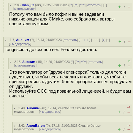
2.86
,
Ivan_83
(
ok
), 12:35, 22/09/2023 [
^
] [
^^
] [
^^^
] [
ответить
]
[
↑
]
+
–
/
[
к модератору
]
Потому что вам было пофиг и вы не задавали
никакие опции для CMake, оно собрало как авторы
посчитали нужным.
1.7
,
Аноним
(
7
), 13:43, 21/09/2023 [
ответить
] [
﹢﹢﹢
] [
· · ·
]
[
↓
] [
↑
]
+
–
/
[
к модератору
]
ranges::iota до сих пор нет. Реально достало.
+1
2.15
,
Аноним
(
15
), 14:26, 21/09/2023 [
^
] [
^^
] [
^^^
] [
ответить
]
+
–
[
к модератору
]
/
Это компилятор от "друзей опенсорса" только для того и
существует, чтобы всех печалить и доставать, чтобы те
присмотрелись к другим, более проприетарным, продуктам
от "друзей".
Используйте GCC под правильной лицензией, и будет вам
счастье.
–2
3.40
,
Аноним
(
40
), 17:14, 21/09/2023
Скрыто ботом-
+
–
модератором
[
к модератору
]
/
–2
3.42
,
АнонБатон
(
?
), 17:18, 21/09/2023
Скрыто ботом-
+
–
модератором
[
к модератору
]
/