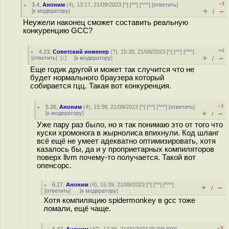
–1
3.4
,
Аноним
(
4
), 13:17, 21/09/2023 [
^
] [
^^
] [
^^^
] [
ответить
]
+
–
[
к модератору
]
/
Неужели наконец сможет составить реальную
конкуренцию GCC?
+4
4.23
,
Советский инженер
(
?
), 15:30, 21/09/2023 [
^
] [
^^
] [
^^^
]
+
–
[
ответить
]
[
↓
] [
к модератору
]
/
Еще годик другой и может так случится что не
будет нормального браузера который
собирается гцц. Такая вот конкуренция.
–1
5.26
,
Аноним
(
4
), 15:38, 21/09/2023 [
^
] [
^^
] [
^^^
] [
ответить
]
+
–
[
к модератору
]
/
Уже пару раз было, но я так понимаю это от того что
куски хромонога в жырнолиса впихнули. Код шланг
всё ещё не умеет адекватно оптимизировать, хотя
казалось бы, да и у проприетарных компиляторов
поверх llvm почему-то получается. Такой вот
опенсорс.
6.27
,
Аноним
(
4
), 15:39, 21/09/2023 [
^
] [
^^
] [
^^^
]
+
–
/
[
ответить
]
[
к модератору
]
Хотя компиляцию spidermonkey в gcc тоже
ломали, ещё чаще.
–3