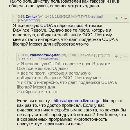
Так-то большинству пользователей как таковой и ПК в
общем-то не нужен, если посмотреть здраво.
3.13
,
Zenitur
(
ok
), 14:09, 21/09/2023 [
^
] [
^^
] [
^^^
] [
ответить
]
+
–
/
[
к модератору
]
Я использую CUDA в парочке прог. В том же
DaVince Resolve. Однако все те проги, которые я
использую, собираются обычным GCC. Поэтому
мне и стало интересно, что даёт поддержка CUDA в
libomp? Может для нейросеток что-то
4.19
,
ProfessorNavigator
(
ok
), 15:08, 21/09/2023 [
^
] [
^^
] [
^^^
]
+
–
/
[
ответить
]
[
к модератору
]
> Я использую CUDA в парочке прог. В том же
DaVince Resolve. Однако
> все те проги, которые я использую,
собираются обычным GCC. Поэтому мне
> и стало интересно, что даёт поддержка CUDA в
libomp? Может для
> нейросеток что-то
Если вы про эту -
https://openmp.llvm.org/
- libomp, то
как раз то, что доктор прописал. Если у вас
видеокарта ничем серьёзным не занята, то почему бы
не нагрузить её парой-другой потоков? Тем более, что
в современных программах многопоточность
присутствует практически везде.