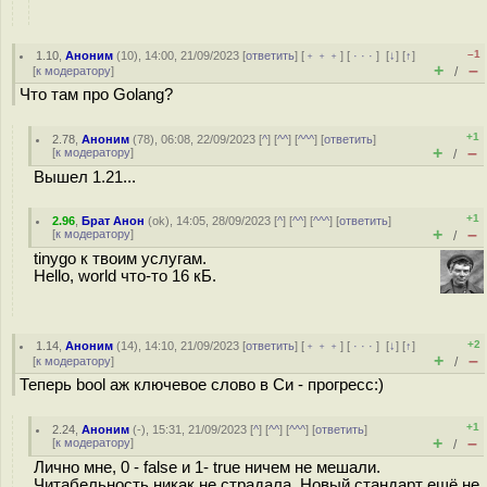
–1
1.10
,
Аноним
(
10
), 14:00, 21/09/2023 [
ответить
] [
﹢﹢﹢
] [
· · ·
]
[
↓
] [
↑
]
+
–
[
к модератору
]
/
Что там про Golang?
+1
2.78
,
Аноним
(
78
), 06:08, 22/09/2023 [
^
] [
^^
] [
^^^
] [
ответить
]
+
–
[
к модератору
]
/
Вышел 1.21...
+1
2.96
,
Брат Анон
(
ok
), 14:05, 28/09/2023 [
^
] [
^^
] [
^^^
] [
ответить
]
+
–
[
к модератору
]
/
tinygo к твоим услугам.
Hello, world что-то 16 кБ.
+2
1.14
,
Аноним
(
14
), 14:10, 21/09/2023 [
ответить
] [
﹢﹢﹢
] [
· · ·
]
[
↓
] [
↑
]
+
–
[
к модератору
]
/
Теперь bool аж ключевое слово в Си - прогресс:)
+1
2.24
,
Аноним
(
-
), 15:31, 21/09/2023 [
^
] [
^^
] [
^^^
] [
ответить
]
+
–
[
к модератору
]
/
Лично мне, 0 - false и 1- true ничем не мешали.
Читабельность никак не страдала. Новый стандарт ещё не