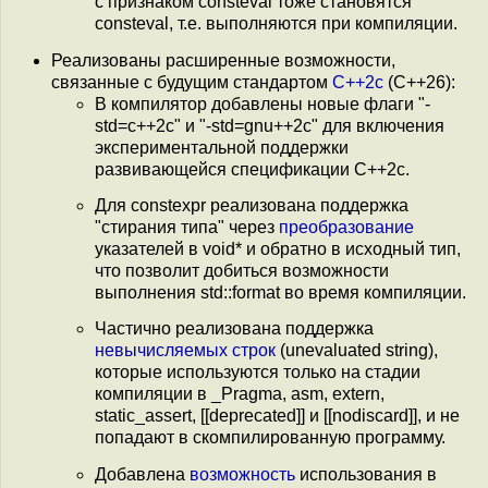
с признаком consteval тоже становятся
consteval, т.е. выполняются при компиляции.
Реализованы расширенные возможности,
связанные с будущим стандартом
C++2с
(C++26):
В компилятор добавлены новые флаги "-
std=c++2c" и "-std=gnu++2c" для включения
экспериментальной поддержки
развивающейся спецификации C++2c.
Для constexpr реализована поддержка
"стирания типа" через
преобразование
указателей в void* и обратно в исходный тип,
что позволит добиться возможности
выполнения std::format во время компиляции.
Частично реализована поддержка
невычисляемых строк
(unevaluated string),
которые используются только на стадии
компиляции в _Pragma, asm, extern,
static_assert, [[deprecated]] и [[nodiscard]], и не
попадают в скомпилированную программу.
Добавлена
возможность
использования в