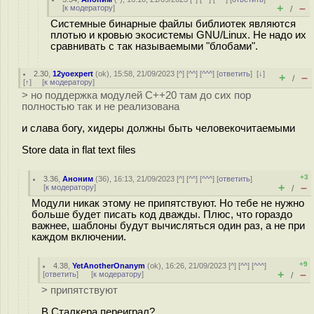
+
–
[
к модератору
]
/
Системные бинарные файлы библиотек являются
плотью и кровью экосистемы GNU/Linux. Не надо их
сравнивать с так называемыми "блобами".
2.30
,
12yoexpert
(
ok
), 15:58, 21/09/2023 [
^
] [
^^
] [
^^^
] [
ответить
]
[
↓
]
+
–
/
[
↑
] [
к модератору
]
> но поддержка модулей C++20 там до сих пор
полностью так и не реализована
и слава богу, хидеры должны быть человекочитаемыми
Store data in flat text files
+3
3.36
,
Аноним
(
36
), 16:13, 21/09/2023 [
^
] [
^^
] [
^^^
] [
ответить
]
+
–
[
к модератору
]
/
Модули никак этому не припятствуют. Но тебе не нужно
больше будет писать код дважды. Плюс, что гораздо
важнее, шаблоны будут вычисляться один раз, а не при
каждом включении.
+9
4.38
,
YetAnotherOnanym
(
ok
), 16:26, 21/09/2023 [
^
] [
^^
] [
^^^
]
+
–
[
ответить
]
[
к модератору
]
/
> припятствуют
В Сталкера переиграл?