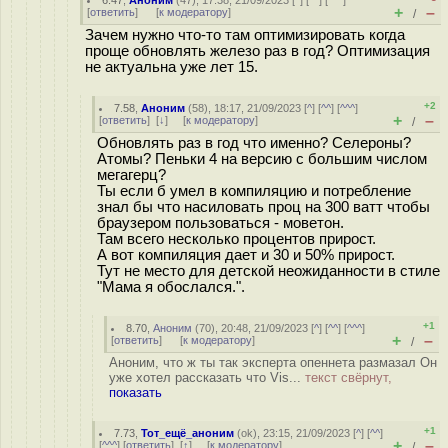
6.47
,
Аноним
(
47
), 17:38, 21/09/2023 [
^
] [
^^
] [
^^^
]
+
–
[
ответить
]
[
к модератору
]
/
Зачем нужно что-то там оптимизировать когда
проще обновлять железо раз в год? Оптимизация
не актуальна уже лет 15.
+2
7.58
,
Аноним
(
58
), 18:17, 21/09/2023 [
^
] [
^^
] [
^^^
]
+
–
[
ответить
]
[
↓
] [
к модератору
]
/
Обновлять раз в год что именно? Селероны?
Атомы? Пеньки 4 на версию с большим числом
мегагерц?
Ты если б умел в компиляцию и потребление
знал бы что насиловать проц на 300 ватт чтобы
браузером пользоваться - моветон.
Там всего несколько процентов прирост.
А вот компиляция дает и 30 и 50% прирост.
Тут не место для детской неожиданности в стиле
"Мама я обослался.".
+1
8.70
,
Аноним
(
70
), 20:48, 21/09/2023 [
^
] [
^^
] [
^^^
]
+
–
[
ответить
]
[
к модератору
]
/
Аноним, что ж ты так эксперта опеннета размазал Он
уже хотел рассказать что Vis...
текст свёрнут,
показать
+1
7.73
,
Тот_ещё_аноним
(
ok
), 23:15, 21/09/2023 [
^
] [
^^
]
+
–
[
^^^
] [
ответить
]
[
↑
] [
к модератору
]
/