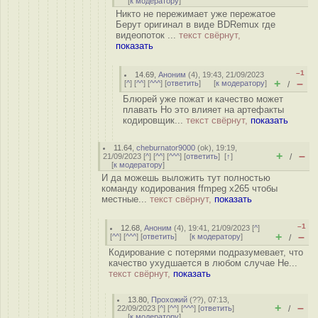
[
к модератору
]
Никто не пережимает уже пережатое
Берут оригинал в виде BDRemux где
видеопоток ...
текст свёрнут,
показать
–1
14.69
,
Аноним
(
4
), 19:43, 21/09/2023
+
–
[
^
] [
^^
] [
^^^
] [
ответить
]
[
к модератору
]
/
Блюрей уже пожат и качество может
плавать Но это влияет на артефакты
кодировщик...
текст свёрнут,
показать
11.64
,
cheburnator9000
(
ok
), 19:19,
+
–
21/09/2023 [
^
] [
^^
] [
^^^
] [
ответить
]
[
↑
]
/
[
к модератору
]
И да можешь выложить тут полностью
команду кодирования ffmpeg x265 чтобы
местные...
текст свёрнут,
показать
–1
12.68
,
Аноним
(
4
), 19:41, 21/09/2023 [
^
]
+
–
[
^^
] [
^^^
] [
ответить
]
[
к модератору
]
/
Кодирование с потерями подразумевает, что
качество ухудшается в любом случае Не...
текст свёрнут,
показать
13.80
,
Прохожий
(
??
), 07:13,
+
–
22/09/2023 [
^
] [
^^
] [
^^^
] [
ответить
]
/
[
к модератору
]