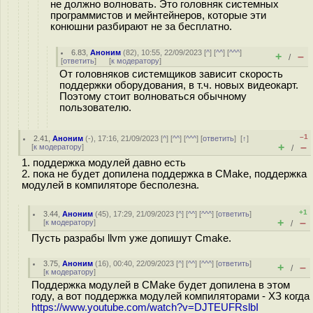
не должно волновать. Это головняк системных
программистов и мейнтейнеров, которые эти
конюшни разбирают не за бесплатно.
6.83
,
Аноним
(
82
), 10:55, 22/09/2023 [
^
] [
^^
] [
^^^
]
+
–
/
[
ответить
]
[
к модератору
]
От головняков системщиков зависит скорость
поддержки оборудования, в т.ч. новых видеокарт.
Поэтому стоит волноваться обычному
пользователю.
–1
2.41
,
Аноним
(
-
), 17:16, 21/09/2023 [
^
] [
^^
] [
^^^
] [
ответить
]
[
↑
]
+
–
[
к модератору
]
/
1. поддержка модулей давно есть
2. пока не будет допилена поддержка в CMake, поддержка
модулей в компиляторе бесполезна.
+1
3.44
,
Аноним
(
45
), 17:29, 21/09/2023 [
^
] [
^^
] [
^^^
] [
ответить
]
+
–
[
к модератору
]
/
Пусть разрабы llvm уже допишут Cmake.
3.75
,
Аноним
(
16
), 00:40, 22/09/2023 [
^
] [
^^
] [
^^^
] [
ответить
]
+
–
/
[
к модератору
]
Поддержка модулей в CMake будет допилена в этом
году, а вот поддержка модулей компиляторами - ХЗ когда
https://www.youtube.com/watch?v=DJTEUFRslbI