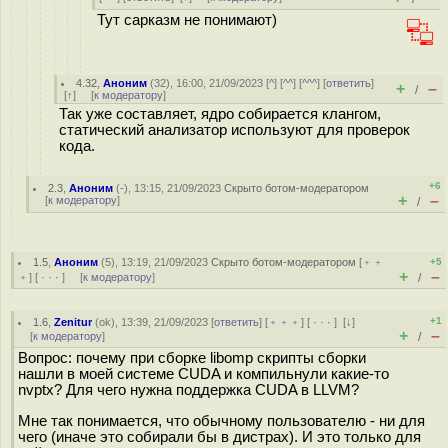
Тут сарказм не понимают)
4.32
,
Аноним
(
32
), 16:00, 21/09/2023 [
^
] [
^^
] [
^^^
] [
ответить
]
+
–
/
[
↑
] [
к модератору
]
Так уже составляет, ядро собирается клангом,
статический анализатор используют для проверок
кода.
+6
2.3
,
Аноним
(
-
), 13:15, 21/09/2023
Скрыто ботом-модератором
+
–
[
к модератору
]
/
1.5
,
Аноним
(
5
), 13:19, 21/09/2023
Скрыто ботом-модератором
[
﹢﹢
+5
+
–
﹢
] [
· · ·
] [
к модератору
]
/
+1
1.6
,
Zenitur
(
ok
), 13:39, 21/09/2023 [
ответить
] [
﹢﹢﹢
] [
· · ·
]
[
↓
]
+
–
[
к модератору
]
/
Вопрос: почему при сборке libomp скрипты сборки
нашли в моей системе CUDA и компильнули какие-то
nvptx? Для чего нужна поддержка CUDA в LLVM?
Мне так понимается, что обычному пользователю - ни для
чего (иначе это собирали бы в дистрах). И это только для