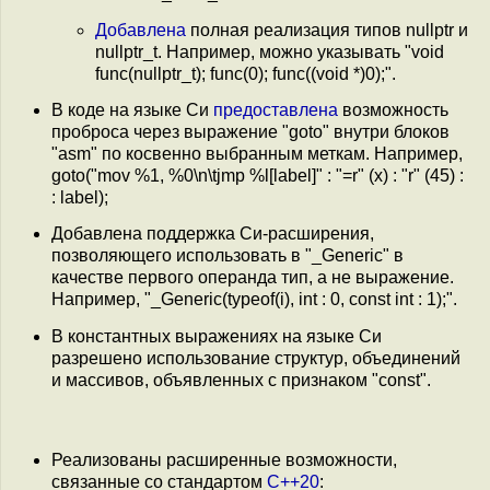
Добавлена
полная реализация типов nullptr и
nullptr_t. Например, можно указывать "void
func(nullptr_t); func(0); func((void *)0);".
В коде на языке Си
предоставлена
возможность
проброса через выражение "goto" внутри блоков
"asm" по косвенно выбранным меткам. Например,
goto("mov %1, %0\n\tjmp %l[label]" : "=r" (x) : "r" (45) :
: label);
Добавлена поддержка Си-расширения,
позволяющего использовать в "_Generic" в
качестве первого операнда тип, а не выражение.
Например, "_Generic(typeof(i), int : 0, const int : 1);".
В константных выражениях на языке Си
разрешено использование структур, объединений
и массивов, объявленных с признаком "const".
Реализованы расширенные возможности,
связанные со стандартом
C++20
: