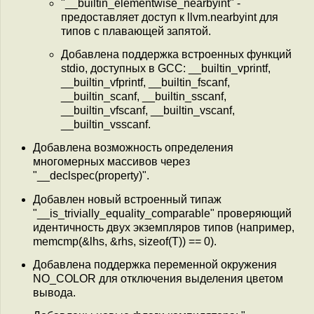
"__builtin_elementwise_nearbyint" -
предоставляет доступ к llvm.nearbyint для
типов с плавающей запятой.
Добавлена поддержка встроенных функций
stdio, доступных в GCC: __builtin_vprintf,
__builtin_vfprintf, __builtin_fscanf,
__builtin_scanf, __builtin_sscanf,
__builtin_vfscanf, __builtin_vscanf,
__builtin_vsscanf.
Добавлена возможность определения
многомерных массивов через
"__declspec(property)".
Добавлен новый встроенный типаж
"__is_trivially_equality_comparable" проверяющий
идентичность двух экземпляров типов (например,
memcmp(&lhs, &rhs, sizeof(T)) == 0).
Добавлена поддержка переменной окружения
NO_COLOR для отключения выделения цветом
вывода.