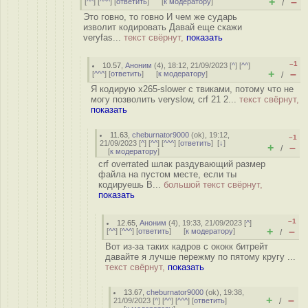
+
–
[
^^
] [
^^^
] [
ответить
]
[
к модератору
]
/
Это говно, то говно И чем же сударь
изволит кодировать Давай еще скажи
veryfas...
текст свёрнут,
показать
–1
10.57
,
Аноним
(
4
), 18:12, 21/09/2023 [
^
] [
^^
]
+
–
[
^^^
] [
ответить
]
[
к модератору
]
/
Я кодирую x265-slower с твиками, потому что не
могу позволить veryslow, crf 21 2...
текст свёрнут,
показать
11.63
,
cheburnator9000
(
ok
), 19:12,
–1
21/09/2023 [
^
] [
^^
] [
^^^
] [
ответить
]
[
↓
]
+
–
/
[
к модератору
]
crf overrated шлак раздувающий размер
файла на пустом месте, если ты
кодируешь B...
большой текст свёрнут,
показать
–1
12.65
,
Аноним
(
4
), 19:33, 21/09/2023 [
^
]
+
–
[
^^
] [
^^^
] [
ответить
]
[
к модератору
]
/
Вот из-за таких кадров с ококк битрейт
давайте я лучше пережму по пятому кругу ...
текст свёрнут,
показать
13.67
,
cheburnator9000
(
ok
), 19:38,
+
–
21/09/2023 [
^
] [
^^
] [
^^^
] [
ответить
]
/