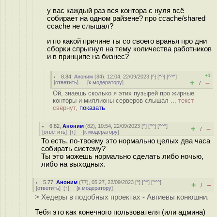
у вас каждый раз вся контора с нуля всё
собирает на одном райзене? про ccache/shared
ccache не слышал?
и по какой причине ты со своего вранья про дни
сборки спрыгнул на тему количества работников
и в принципе на бизнес?
+1
8.84
,
Аноним
(
84
), 12:04, 22/09/2023 [
^
] [
^^
] [
^^^
]
+
–
[
ответить
]
[
к модератору
]
/
Ой, знаешь сколько я этих пузырей про жирные
конторы и миллионы серверов слышал ...
текст
свёрнут,
показать
6.82
,
Аноним
(
82
), 10:54, 22/09/2023 [
^
] [
^^
] [
^^^
]
+
–
/
[
ответить
]
[
↑
] [
к модератору
]
То есть, по-твоему это нормально целых два часа
собирать систему?
Ты это можешь нормально сделать либо ночью,
либо на выходных.
5.77
,
Аноним
(
77
), 05:27, 22/09/2023 [
^
] [
^^
] [
^^^
]
+
–
/
[
ответить
]
[
↑
] [
к модератору
]
> Хедеры в подобных проектах - Авгиевы конюшни.
Тебя это как конечного пользователя (или админа)