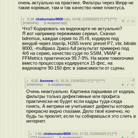
очень актуально на практике. Фильтры через libnpp не
такие корявые, там и так качество ниже плинтуса.
5.18
,
cheburnator9000
(
ok
), 14:49, 21/09/2023 [
^
] [
^^
] [
^^^
]
+
–
/
[
ответить
]
[
к модератору
]
Что? Кодировать на видеокарте не актуально?
Я вот например пережимаю сериал. Скачал
bdremux, каждая серия по 25 гб, кодирую под
вендой через staxrip, H265 nvenc preset P7, vbr, bitrate
8000, -multipass 2pass-full результат примерно под
4гб на серию, качество судя по SSIM, VMAF в
FFMetrics практически 99.7-9%. На моем томогочике
вместо процессора кодируется 15 фпс, на
видеокарте 90-150 фпс в зависимости от сцены.
–2
6.20
,
Аноним
(
4
), 15:14, 21/09/2023 [
^
] [
^^
] [
^^^
]
+
–
[
ответить
]
[
к модератору
]
/
Очень неактуально. Картинка паршивая от кодера,
фильтры только дефективные или профита
практически не будет если кадры туда-сюда
гонять. А метрики не учитывают дефекты которые
прекрасно видно глазами. Дело твоё конечно, но
будь ты проклят, если ты собираешься это слить в
интернет.
–2
7.43
,
cheburnator9000
(
ok
), 17:22, 21/09/2023 [
^
] [
^^
]
+
–
[
^^^
] [
ответить
]
[
к модератору
]