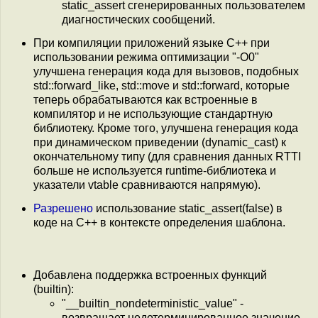
static_assert сгенерированных пользователем
диагностических сообщений.
При компиляции приложений языке C++ при
использовании режима оптимизации "-O0"
улучшена генерация кода для вызовов, подобных
std::forward_like, std::move и std::forward, которые
теперь обрабатываются как встроенные в
компилятор и не использующие стандартную
библиотеку. Кроме того, улучшена генерация кода
при динамическом приведении (dynamic_cast) к
окончательному типу (для сравнения данных RTTI
больше не используется runtime-библиотека и
указатели vtable сравниваются напрямую).
Разрешено
использование static_assert(false) в
коде на C++ в контексте определения шаблона.
Добавлена поддержка встроенных функций
(builtin):
"__builtin_nondeterministic_value" -
возвращает недетерминированное значение