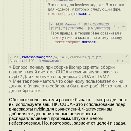
Это не так для lossless кодеков Это не так
для кодеков, у которых следующий фре...
текст свёрнут,
показать
14.81
,
Аноним
(
4
), 10:47, 22/09/2023
+
–
/
[
^
] [
^^
] [
^^^
] [
ответить
]
[
к модератору
]
Твоя правда, в теории Я не сравнивал и
не могу ничего сказать по этому поводу
...
текст свёрнут,
показать
+1
2.12
,
ProfessorNavigator
(
ok
), 14:06, 21/09/2023 [
^
] [
^^
] [
^^^
]
+
–
[
ответить
]
[
↓
] [
↑
] [
к модератору
]
/
> Вопрос: почему при сборке libomp скрипты сборки
нашли в моей системе CUDA и компильнули какие-то
nvptx? Для чего нужна поддержка CUDA в LLVM?
> Мне так понимается, что обычному пользователю - ни
для чего (иначе это собирали бы в дистрах). И это только
для нейросеток.
Обычные пользователи разные бывают - смотря для чего
вы используете ваш ПК. CUDA - это использование ядер
видеокарты nvidia для вычислений. Фактически вы
добавляете дополнительные возможности
распараллеливания программ. Штука в целом
небесполезная. Но, повторюсь, зависит от целей и задач.