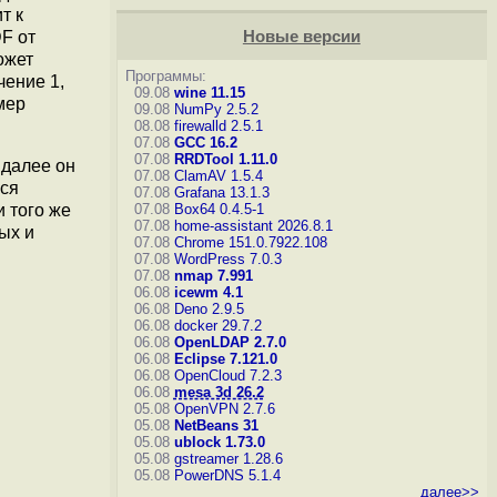
т к
F от
Новые версии
ожет
Программы:
чение 1,
09.08
wine 11.15
мер
09.08
NumPy 2.5.2
08.08
firewalld 2.5.1
07.08
GCC 16.2
07.08
RRDTool 1.11.0
 далее он
07.08
ClamAV 1.5.4
ься
07.08
Grafana 13.1.3
 того же
07.08
Box64 0.4.5-1
07.08
home-assistant 2026.8.1
ых и
07.08
Chrome 151.0.7922.108
07.08
WordPress 7.0.3
07.08
nmap 7.991
06.08
icewm 4.1
06.08
Deno 2.9.5
06.08
docker 29.7.2
06.08
OpenLDAP 2.7.0
06.08
Eclipse 7.121.0
06.08
OpenCloud 7.2.3
06.08
mesa 3d 26.2
05.08
OpenVPN 2.7.6
05.08
NetBeans 31
05.08
ublock 1.73.0
05.08
gstreamer 1.28.6
05.08
PowerDNS 5.1.4
далее>>