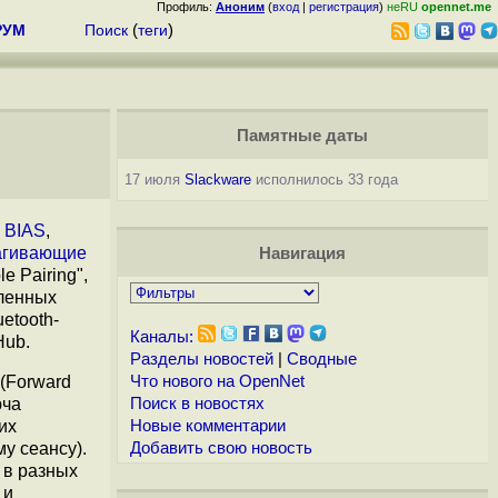
Профиль:
Аноним
(
вход
|
регистрация
)
неRU
opennet.me
РУМ
Поиск
(
теги
)
Памятные даты
17 июля
Slackware
исполнилось 33 года
к
BIAS
,
агивающие
Навигация
 Pairing",
вленных
etooth-
Каналы:
Hub.
Разделы новостей
|
Сводные
(Forward
Что нового на OpenNet
юча
Поиск в новостях
их
Новые комментарии
у сеансу).
Добавить свою новость
 в разных
 и