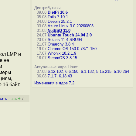
Дистрибутивы:
09.08
DietPi 10.6
05.08
Tails 7.10.1
04.08
Deepin 25.2.1
03.08
Azure Linux 3.0.20260803
01.08
NetBSD 11.0
24.07
Ubuntu Touch 24.04 2.0
23.07
Solaris 11.4 SRU94
21.07
Omarchy 3.8.4
19.07
Chrome OS 150.0.7871.150
17.07
Whonix 18.2.1.9
кол LMP и
16.07
SteamOS 3.8.15
е не
и
Актуальные ядра Linux:
07.08
6.12.102
,
6.6.150
,
6.1.182
,
5.15.215
,
5.10.264
 меры
06.08
7.1.7
,
6.18.43
циям,
Изменения в ядре 7.2
 16 байт.
+
–
вить
/
+16