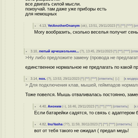
все двигать силой мысли.
поизучай. там даже уже приборы есть
для немощных
4.13
,
YetAnotherOnanym
(
ok
), 13:51, 29/11/2023 [
^
] [
^^
] [
^^^
] [
о
Могу вообразить, сколько веселья получит сень
3.10
,
лютый арчешкольник...
(
?
), 13:45, 29/11/2023 [
^
] [
^^
] [
^^^
] [
отв
>Ну либо предложите замену (провода не предлагат
единственное нормальное не предлагать по какой п
3.14
,
nox.
(
?
), 13:53, 29/11/2023 [
^
] [
^^
] [
^^^
] [
ответить
]
[
↓
] [
к модер
> Для подключения клав, мышей, геймпадов нормал
Тоже повелся. Мышь отваливалась постоянно, зам
4.40
,
Аноним
(
-
), 16:46, 29/11/2023 [
^
] [
^^
] [
^^^
] [
ответить
]
[
к
Если батарейки садятся, то связь с адаптером 
4.82
,
InuYasha
(
??
), 11:59, 30/11/2023 [
^
] [
^^
] [
^^^
] [
ответить
]
вот от тебя такого не ожидал ( предал медь!