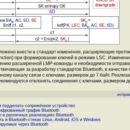
ложено внести в стандарт изменения, расширяющие прото
unction) при формировании ключей в режиме LSC. Изменени
ючению расширенной LMP-команды и необходимости отправк
отвечающая за разработку стандартов Bluetooth, в качестве
ому каналу связи с ключами, размером до 7 байт. Реализа
екомендуется отклонять соединения с ключами, размером до
испра
ая подделать сопряжённое устройство
фрованный трафик Bluetooth
в различных реализациях Bluetooth
в Bluetooth-стеках Linux, Android, iOS и Windows
ируемые через Bluetooth