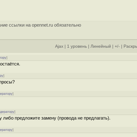
ние ссылки на opennet.ru обязательно
Ajax
|
1 уровень
|
Линейный
|
+/-
|
Раскры
тору
]
 остаётся.
ру
]
опросы?
дератору
]
одератору
]
 либо предложите замену (провода не предлагать).
дератору
]