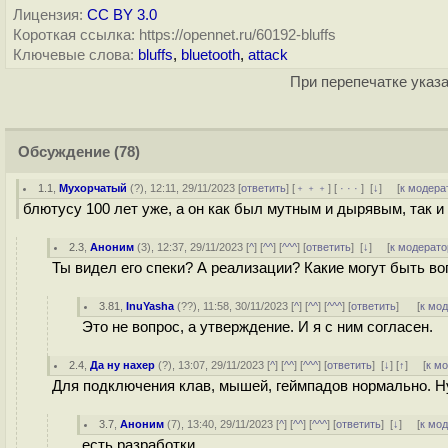
Лицензия:
CC BY 3.0
Короткая ссылка: https://opennet.ru/60192-bluffs
Ключевые слова:
bluffs
,
bluetooth
,
attack
При перепечатке указа
Обсуждение
(78)
1.1
,
Мухорчатый
(
?
), 12:11, 29/11/2023 [
ответить
] [
﹢﹢﹢
] [
· · ·
]
[
↓
] [
к модера
блютусу 100 лет уже, а он как был мутным и дырявым, так и
2.3
,
Аноним
(
3
), 12:37, 29/11/2023 [
^
] [
^^
] [
^^^
] [
ответить
]
[
↓
] [
к модерато
Ты видел его спеки? А реализации? Какие могут быть в
3.81
,
InuYasha
(
??
), 11:58, 30/11/2023 [
^
] [
^^
] [
^^^
] [
ответить
]
[
к мо
Это не вопрос, а утверждение. И я с ним согласен.
2.4
,
Да ну нахер
(
?
), 13:07, 29/11/2023 [
^
] [
^^
] [
^^^
] [
ответить
]
[
↓
] [
↑
] [
к м
Для подключения клав, мышей, геймпадов нормально. Ну
3.7
,
Аноним
(
7
), 13:40, 29/11/2023 [
^
] [
^^
] [
^^^
] [
ответить
]
[
↓
] [
к мо
есть разработки