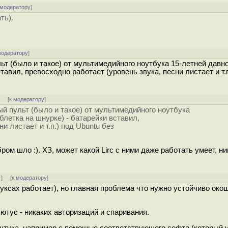
 модератору
]
ть).
модератору
]
ьт (было и такое) от мультимедийного ноутбука 15-летней давн
тавил, превосходно работает (уровень звука, песни листает и т.п
]
[
к модератору
]
ый пульт (было и такое) от мультимедийного ноутбука
блетка на шнурке) - батарейки вставил,
и листает и т.п.) под Ubuntu без
ом шло :). ХЗ, может какой Lirc с ними даже работать умеет, ни
↑
] [
к модератору
]
нуксах работает), но главная проблема что нужно устойчиво око
ютус - никаких авторизаций и спаривания.
 штука, например с помощью соответствующего софта (который 