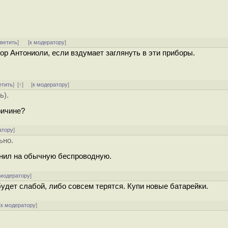
тветить
]
[
к модератору
]
ор Антониоли, если вздумает заглянуть в эти приборы.
етить
]
[
↑
] [
к модератору
]
ь).
ричине?
атору
]
ьно.
енил на обычную беспроводную.
 модератору
]
будет слабой, либо совсем терятся. Купи новые батарейки.
[
к модератору
]