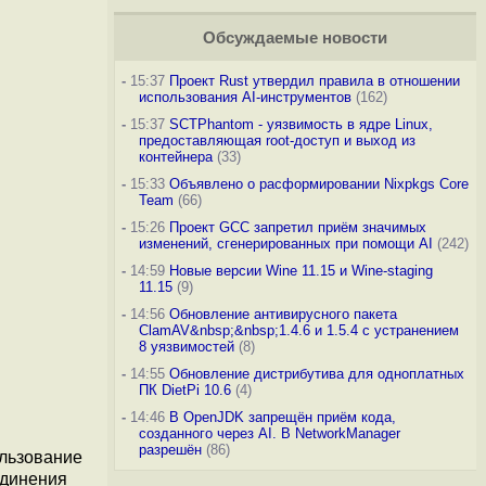
Обсуждаемые новости
-
15:37
Проект Rust утвердил правила в отношении
использования AI-инструментов
(162)
-
15:37
SCTPhantom - уязвимость в ядре Linux,
предоставляющая root-доступ и выход из
контейнера
(33)
-
15:33
Объявлено о расформировании Nixpkgs Core
Team
(66)
-
15:26
Проект GCC запретил приём значимых
изменений, сгенерированных при помощи AI
(242)
-
14:59
Новые версии Wine 11.15 и Wine-staging
11.15
(9)
-
14:56
Обновление антивирусного пакета
ClamAV&nbsp;&nbsp;1.4.6 и 1.5.4 с устранением
8 уязвимостей
(8)
-
14:55
Обновление дистрибутива для одноплатных
ПК DietPi 10.6
(4)
-
14:46
В OpenJDK запрещён приём кода,
созданного через AI. В NetworkManager
разрешён
(86)
ользование
единения