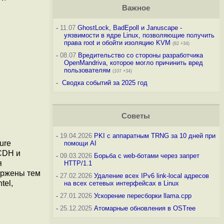
Важное
-
11.07
GhostLock, BadEpoll и Januscape -
уязвимости в ядре Linux, позволяющие получить
права root и обойти изоляцию KVM
(82 +34)
-
08.07
Вредительство со стороны разработчика
OpenMandriva, которое могло причинить вред
пользователям
(107 +34)
-
Сводка событий за 2025 год
Советы
-
19.04.2026
PKI с аппаратным TRNG за 10 дней при
ure
помощи AI
ECDH и
-
09.03.2026
Борьба с web-ботами через запрет
я
HTTP/1.1
вержены тем
-
27.02.2026
Удаление всех IPv6 link-local адресов
tel,
на всех сетевых интерфейсах в Linux
-
27.01.2026
Ускорение пересборки llama.cpp
-
25.12.2025
Атомарные обновления в OSTree