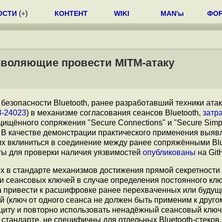
ОСТИ
(
+
)
КОНТЕНТ
WIKI
MAN'ы
ФО
озволяющие провести MITM-атаку
ь безопасности Bluetooth, ранее разработавший техники ата
-24023
) в механизме согласования сеансов Bluetooth,
затр
щённого сопряжения "Secure Connections" и "Secure Simple
. В качестве демонстрации практического применения выя
х вклиниться в соединение между ранее сопряжёнными Blu
иты для проверки наличия уязвимостей
опубликованы
на Git
 в стандарте механизмов достижения прямой секретности 
ии сеансовых ключей в случае определения постоянного кл
а привести к расшифровке ранее перехваченных или будущ
 (ключ от одного сеанса не должен быть применим к другом
щиту и повторно использовать ненадёжный сеансовый ключ
стандарте, не специфичны для отдельных Bluetooth-стеков,