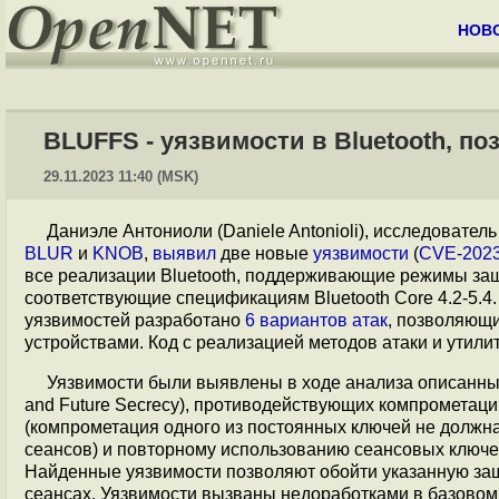
НОВ
BLUFFS - уязвимости в Bluetooth, п
29.11.2023 11:40 (MSK)
Даниэле Антониоли (Daniele Antonioli), исследовател
BLUR
и
KNOB
,
выявил
две новые
уязвимости
(
CVE-2023
все реализации Bluetooth, поддерживающие режимы защи
соответствующие спецификациям Bluetooth Core 4.2-5.4
уязвимостей разработано
6 вариантов атак
, позволяющи
устройствами. Код с реализацией методов атаки и утил
Уязвимости были выявлены в ходе анализа описанных
and Future Secrecy), противодействующих компрометац
(компрометация одного из постоянных ключей не должн
сеансов) и повторному использованию сеансовых ключей
Найденные уязвимости позволяют обойти указанную за
сеансах. Уязвимости вызваны недоработками в базовом 