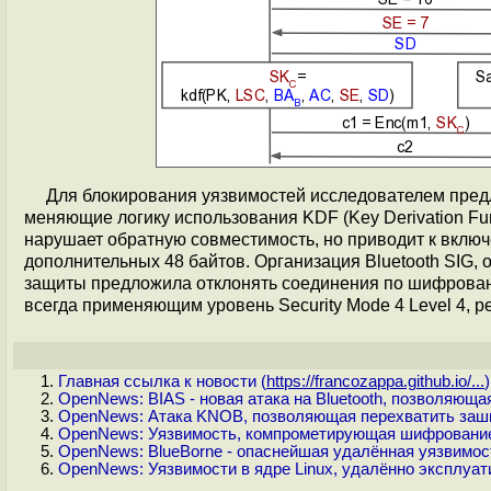
Для блокирования уязвимостей исследователем пред
меняющие логику использования KDF (Key Derivation F
нарушает обратную совместимость, но приводит к вкл
дополнительных 48 байтов. Организация Bluetooth SIG, 
защиты предложила отклонять соединения по шифрованн
всегда применяющим уровень Security Mode 4 Level 4, р
Главная ссылка к новости (
https://francozappa.github.io/...
)
OpenNews: BIAS - новая атака на Bluetooth, позволяющ
OpenNews: Атака KNOB, позволяющая перехватить заши
OpenNews: Уязвимость, компрометирующая шифрование 
OpenNews: BlueBorne - опаснейшая удалённая уязвимость 
OpenNews: Уязвимости в ядре Linux, удалённо эксплуат