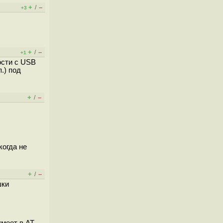
+
–
/
+3
+
–
/
+1
ости с USB
.) под
+
–
/
когда не
+
–
/
шки
умеет в AT