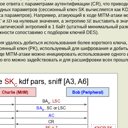
е ответа с параметрами аутентификации (CR), что приводи
одных параметров (сессионный ключ SK вычисляется как KD
са параметров). Например, атакующий в ходе MITM-атаки м
и 𝑆𝐷 на нулевые значения, а энтропию 𝑆𝐸 выставить в зна
 фактической энтропией в 1 байт (штатный минимальный раз
дёжности сопоставимо с подбором ключей DES).
я удалось добиться использования более короткого ключа,
стоянный ключ (PK), используемый для шифрования и добит
де MITM-атаки можно инициировать использование одного и
то его можно задействовать и для расшифровки всех прошл