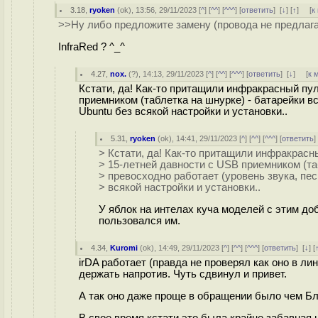
3.18
,
ryoken
(
ok
), 13:56, 29/11/2023 [
^
] [
^^
] [
^^^
] [
ответить
]
[
↓
] [
↑
] [
к
>>Ну либо предложите замену (провода не предлага
InfraRed ? ^_^
4.27
,
nox.
(
?
), 14:13, 29/11/2023 [
^
] [
^^
] [
^^^
] [
ответить
]
[
↓
] [
к 
Кстати, да! Как-то притащили инфракрасный пул
приемником (таблетка на шнурке) - батарейки вс
Ubuntu без всякой настройки и установки..
5.31
,
ryoken
(
ok
), 14:41, 29/11/2023 [
^
] [
^^
] [
^^^
] [
ответить
> Кстати, да! Как-то притащили инфракрасн
> 15-летней давности с USB приемником (та
> превосходно работает (уровень звука, песн
> всякой настройки и установки..
У яблок на интелах куча моделей с этим добр
пользовался им.
4.34
,
Kuromi
(
ok
), 14:49, 29/11/2023 [
^
] [
^^
] [
^^^
] [
ответить
]
[
↓
] [
irDA работает (правда не проверял как оно в ли
держать напротив. Чуть сдвинул и привет.
А так оно даже проще в обращении было чем Бл
В свое время кстати это была крайне забавная