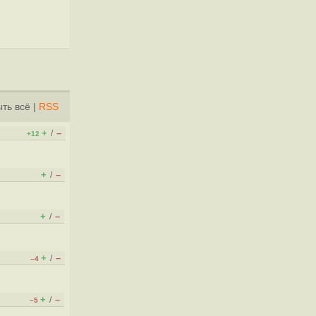
ть всё
|
RSS
+
–
/
+12
+
–
/
+
–
/
+
–
/
–4
+
–
/
–5