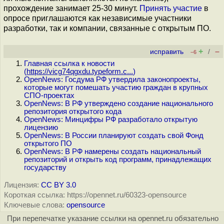
прохождение занимает 25-30 минут.
Принять участие
в
опросе приглашаются как независимые участники
разработки, так и компании, связанные с открытым ПО.
+
–
исправить
/
–6
Главная ссылка к новости
(
https://vicg74qgxdu.typeform.c...
)
OpenNews: Госдума РФ утвердила законопроекты,
которые могут помешать участию граждан в крупных
СПО-проектах
OpenNews: В РФ утверждено создание национального
репозитория открытого кода
OpenNews: Минцифры РФ разработало открытую
лицензию
OpenNews: В России планируют создать свой Фонд
открытого ПО
OpenNews: В РФ намерены создать национальный
репозиторий и открыть код программ, принадлежащих
государству
Лицензия:
CC BY 3.0
Короткая ссылка: https://opennet.ru/60323-opensource
Ключевые слова:
opensource
При перепечатке указание ссылки на opennet.ru обязательно