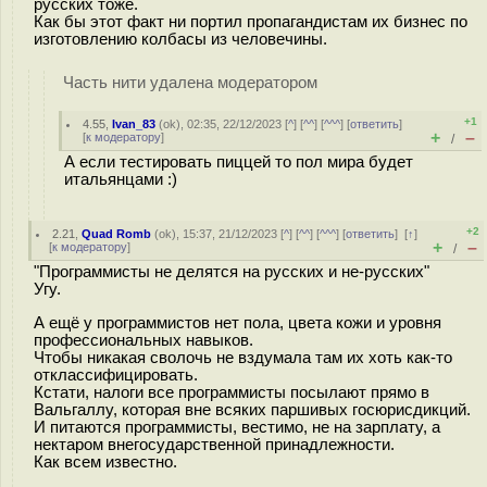
русских тоже.
Как бы этот факт ни портил пропагандистам их бизнес по
изготовлению колбасы из человечины.
Часть нити удалена модератором
+1
4.55
,
Ivan_83
(
ok
), 02:35, 22/12/2023 [
^
] [
^^
] [
^^^
] [
ответить
]
+
–
[
к модератору
]
/
А если тестировать пиццей то пол мира будет
итальянцами :)
+2
2.21
,
Quad Romb
(
ok
), 15:37, 21/12/2023 [
^
] [
^^
] [
^^^
] [
ответить
]
[
↑
]
+
–
[
к модератору
]
/
"Программисты не делятся на русских и не-русских"
Угу.
А ещё у программистов нет пола, цвета кожи и уровня
профессиональных навыков.
Чтобы никакая сволочь не вздумала там их хоть как-то
отклассифицировать.
Кстати, налоги все программисты посылают прямо в
Вальгаллу, которая вне всяких паршивых госюрисдикций.
И питаются программисты, вестимо, не на зарплату, а
нектаром внегосударственной принадлежности.
Как всем известно.