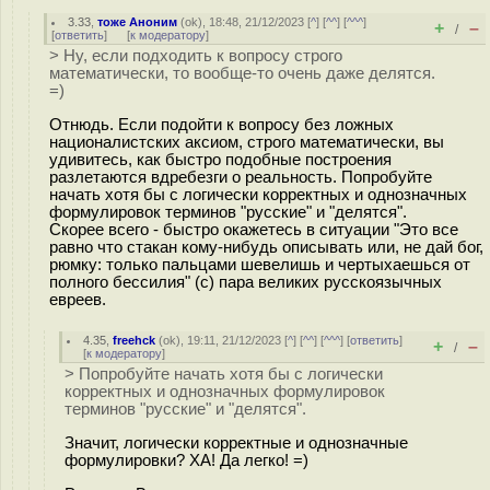
3.33
,
тоже Аноним
(
ok
), 18:48, 21/12/2023 [
^
] [
^^
] [
^^^
]
+
–
/
[
ответить
]
[
к модератору
]
> Ну, если подходить к вопросу строго
математически, то вообще-то очень даже делятся.
=)
Отнюдь. Если подойти к вопросу без ложных
националистских аксиом, строго математически, вы
удивитесь, как быстро подобные построения
разлетаются вдребезги о реальность. Попробуйте
начать хотя бы с логически корректных и однозначных
формулировок терминов "русские" и "делятся".
Скорее всего - быстро окажетесь в ситуации "Это все
равно что стакан кому-нибудь описывать или, не дай бог,
рюмку: только пальцами шевелишь и чертыхаешься от
полного бессилия" (с) пара великих русскоязычных
евреев.
4.35
,
freehck
(
ok
), 19:11, 21/12/2023 [
^
] [
^^
] [
^^^
] [
ответить
]
+
–
/
[
к модератору
]
> Попробуйте начать хотя бы с логически
корректных и однозначных формулировок
терминов "русские" и "делятся".
Значит, логически корректные и однозначные
формулировки? ХА! Да легко! =)