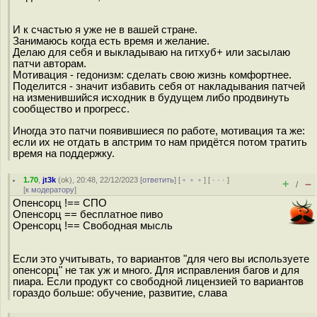
И к счастью я уже не в вашей стране.
Занимаюсь когда есть время и желание.
Делаю для себя и выкладываю на гитхуб+ или засылаю
патчи авторам.
Мотивация - гедонизм: сделать свою жизнь комфортнее.
Поделится - значит избавить себя от накладывания патчей
на изменившийся исходник в будущем либо продвинуть
сообщество и прогресс.
Иногда это патчи появившиеся по работе, мотивация та же:
если их не отдать в апстрим то нам придётся потом тратить
время на поддержку.
1.70
,
jt3k
(
ok
), 20:48, 22/12/2023 [
ответить
] [
﹢﹢﹢
] [
· · ·
]
+
–
/
[
к модератору
]
Опенсорц !== СПО
Опенсорц == бесплатное пиво
Оренсорц !== Свободная мысль
Если это учитывать, то вариантов "для чего вы используете
опенсорц" не так уж и много. Для исправления багов и для
пиара. Если продукт со свободной лицензией то вариантов
гораздо больше: обучение, развитие, слава