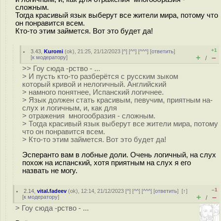
сложным.
Тогда красивый язык выберут все жители мира, потому что
он понравится всем.
Кто-то этим займется. Вот это будет да!
+1
3.43
,
Kuromi
(
ok
), 21:25, 21/12/2023 [
^
] [
^^
] [
^^^
] [
ответить
]
+
–
[
к модератору
]
/
>> Гоу сюда -рство - ...
> И пусть кто-то разберётся с русским зыком
который кривой и нелогичный. Английский
> намного понятнее, Испанский логичнее.
> Язык должен стать красивым, певучим, приятным на-
слух и логичным, и, как для
> отражения многообразия - сложным.
> Тогда красивый язык выберут все жители мира, потому
что он понравится всем.
> Кто-то этим займется. Вот это будет да!
Эсперанто вам в лобные доли. Очень логичный, на слух
похож на испанский, хотя приятным на слух я его
назвать не могу.
–1
2.14
,
vital.fadeev
(
ok
), 12:14, 21/12/2023 [
^
] [
^^
] [
^^^
] [
ответить
]
[
↑
]
+
–
[
к модератору
]
/
> Гоу сюда -рство - ...