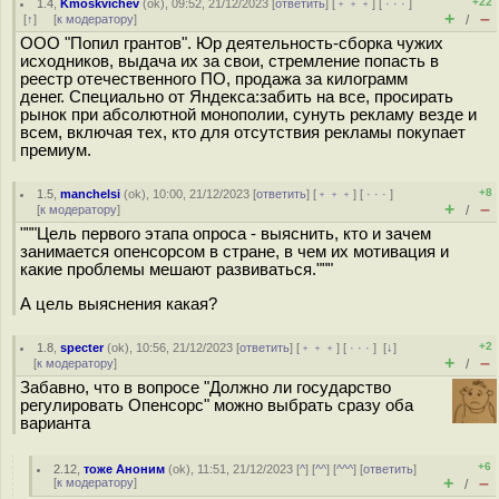
+22
1.4
,
Kmoskvichev
(
ok
), 09:52, 21/12/2023 [
ответить
] [
﹢﹢﹢
] [
· · ·
]
+
–
[
↑
] [
к модератору
]
/
ООО "Попил грантов". Юр деятельность-сборка чужих
исходников, выдача их за свои, стремление попасть в
реестр отечественного ПО, продажа за килограмм
денег. Специально от Яндекса:забить на все, просирать
рынок при абсолютной монополии, сунуть рекламу везде и
всем, включая тех, кто для отсутствия рекламы покупает
премиум.
+8
1.5
,
manchelsi
(
ok
), 10:00, 21/12/2023 [
ответить
] [
﹢﹢﹢
] [
· · ·
]
+
–
[
к модератору
]
/
"""Цель первого этапа опроса - выяснить, кто и зачем
занимается опенсорсом в стране, в чем их мотивация и
какие проблемы мешают развиваться."""
А цель выяснения какая?
+2
1.8
,
specter
(
ok
), 10:56, 21/12/2023 [
ответить
] [
﹢﹢﹢
] [
· · ·
]
[
↓
]
+
–
[
к модератору
]
/
Забавно, что в вопросе "Должно ли государство
регулировать Опенсорс" можно выбрать сразу оба
варианта
+6
2.12
,
тоже Аноним
(
ok
), 11:51, 21/12/2023 [
^
] [
^^
] [
^^^
] [
ответить
]
+
–
[
к модератору
]
/