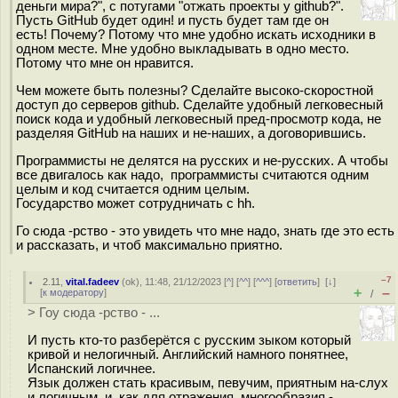
деньги мира?", с потугами "отжать проекты у github?".
Пусть GitHub будет один! и пусть будет там где он
есть! Почему? Потому что мне удобно искать исходники в
одном месте. Мне удобно выкладывать в одно место.
Потому что мне он нравится.
Чем можете быть полезны? Сделайте высоко-скоростной
доступ до серверов github. Сделайте удобный легковесный
поиск кода и удобный легковесный пред-просмотр кода, не
разделяя GitHub на наших и не-наших, а договорившись.
Программисты не делятся на русских и не-русских. А чтобы
все двигалось как надо, программисты считаются одним
целым и код считается одним целым.
Государство может сотрудничать с hh.
Го сюда -рство - это увидеть что мне надо, знать где это есть
и рассказать, и чтоб максимально приятно.
–7
2.11
,
vital.fadeev
(
ok
), 11:48, 21/12/2023 [
^
] [
^^
] [
^^^
] [
ответить
]
[
↓
]
+
–
[
к модератору
]
/
> Гоу сюда -рство - ...
И пусть кто-то разберётся с русским зыком который
кривой и нелогичный. Английский намного понятнее,
Испанский логичнее.
Язык должен стать красивым, певучим, приятным на-слух
и логичным, и, как для отражения многообразия -