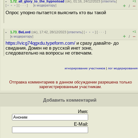
1.72
,
all_glory_to_the_hypnotoad
(
ok
), 01:16, 24/12/2023 [
ответить
]
+1
+
–
[
﹢﹢﹢
] [
· · ·
]
[
к модератору
]
/
Опрос упорно пытается выяснить кто вы такой
+1
1.73
,
BeLord
(
ok
), 17:42, 28/12/2023 [
ответить
] [
﹢﹢﹢
] [
· · ·
]
+
–
[
к модератору
]
/
https://vicg74qgxdu.typeform.com/
и сразу давайте- до
свидания. Домен не в русской инет зоне,
следовательно на вопросы не отвечаем.
игнорирование участников
|
лог модерирования
Отправка комментариев в данном обсуждении разрешена только
зарегистрированным участникам.
Добавить комментарий
Имя:
E-Mail: