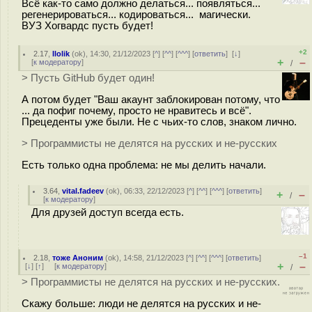
Всё как-то само должно делаться... появляться...
регенерироваться... кодироваться... магически.
ВУЗ Хогвардс пусть будет!
+2
2.17
,
llolik
(
ok
), 14:30, 21/12/2023 [
^
] [
^^
] [
^^^
] [
ответить
]
[
↓
]
+
–
[
к модератору
]
/
> Пусть GitHub будет один!
А потом будет "Ваш акаунт заблокирован потому, что
... да пофиг почему, просто не нравитесь и всё".
Прецеденты уже были. Не с чьих-то слов, знаком лично.
> Программисты не делятся на русских и не-русских
Есть только одна проблема: не мы делить начали.
3.64
,
vital.fadeev
(
ok
), 06:33, 22/12/2023 [
^
] [
^^
] [
^^^
] [
ответить
]
+
–
/
[
к модератору
]
Для друзей доступ всегда есть.
–1
2.18
,
тоже Аноним
(
ok
), 14:58, 21/12/2023 [
^
] [
^^
] [
^^^
] [
ответить
]
+
–
[
↓
] [
↑
] [
к модератору
]
/
> Программисты не делятся на русских и не-русских.
Скажу больше: люди не делятся на русских и не-