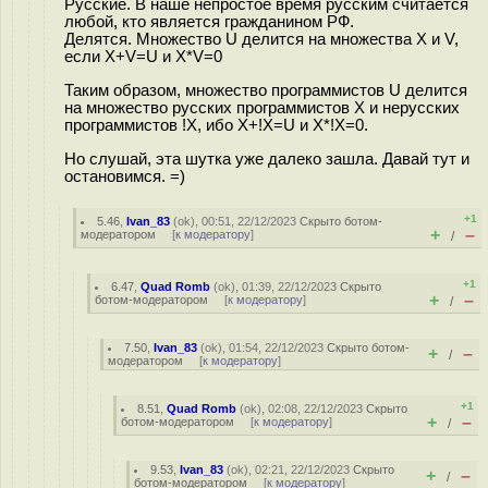
Русские. В наше непростое время русским считается
любой, кто является гражданином РФ.
Делятся. Множество U делится на множества X и V,
если X+V=U и X*V=0
Таким образом, множество программистов U делится
на множество русских программистов X и нерусских
программистов !X, ибо X+!X=U и X*!X=0.
Но слушай, эта шутка уже далеко зашла. Давай тут и
остановимся. =)
+1
5.46
,
Ivan_83
(
ok
), 00:51, 22/12/2023
Скрыто ботом-
+
–
модератором
[
к модератору
]
/
+1
6.47
,
Quad Romb
(
ok
), 01:39, 22/12/2023
Скрыто
+
–
ботом-модератором
[
к модератору
]
/
7.50
,
Ivan_83
(
ok
), 01:54, 22/12/2023
Скрыто ботом-
+
–
/
модератором
[
к модератору
]
+1
8.51
,
Quad Romb
(
ok
), 02:08, 22/12/2023
Скрыто
+
–
ботом-модератором
[
к модератору
]
/
9.53
,
Ivan_83
(
ok
), 02:21, 22/12/2023
Скрыто
+
–
/
ботом-модератором
[
к модератору
]