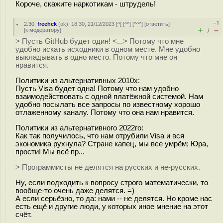
Короче, скажите наркотикам - штрудель!
–1
2.30
,
freehck
(
ok
), 18:30, 21/12/2023 [
^
] [
^^
] [
^^^
] [
ответить
]
+
–
[
к модератору
]
/
> Пусть GitHub будет один! <...> Потому что мне
удобно искать исходники в одном месте. Мне удобно
выкладывать в одно место. Потому что мне он
нравится.
Политики из альтернативных 2010х:
Пусть Visa будет одна! Потому что нам удобно
взаимодействовать с одной платёжной системой. Нам
удобно посылать все запросы по известному хорошо
отлаженному каналу. Потому что она нам нравится.
Политики из альтернативного 2022го:
Как так получилось, что нам отрубили Visa и вся
экономика рухнула? Стране капец, мы все умрём; Юра,
прости! Мы всё пр...
> Программисты не делятся на русских и не-русских.
Ну, если подходить к вопросу строго математически, то
вообще-то очень даже делятся. =)
А если серьёзно, то да: нами -- не делятся. Но кроме нас
есть ещё и другие люди, у которых иное мнение на этот
счёт.