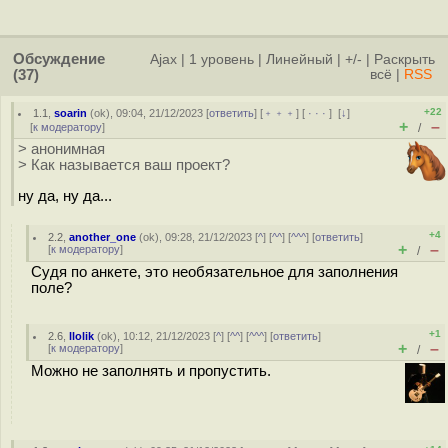
Обсуждение
Ajax
|
1 уровень
|
Линейный
|
+/-
|
Раскрыть
(37)
всё
|
RSS
+22
1.1
,
soarin
(
ok
), 09:04, 21/12/2023 [
ответить
] [
﹢﹢﹢
] [
· · ·
]
[
↓
]
+
–
[
к модератору
]
/
> анонимная
> Как называется ваш проект?
ну да, ну да...
+4
2.2
,
another_one
(
ok
), 09:28, 21/12/2023 [
^
] [
^^
] [
^^^
] [
ответить
]
+
–
[
к модератору
]
/
Судя по анкете, это необязательное для заполнения
поле?
+1
2.6
,
llolik
(
ok
), 10:12, 21/12/2023 [
^
] [
^^
] [
^^^
] [
ответить
]
+
–
[
к модератору
]
/
Можно не заполнять и пропустить.