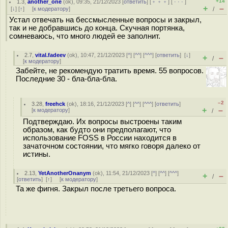
+14
1.3
,
another_one
(
ok
), 09:35, 21/12/2023 [
ответить
] [
﹢﹢﹢
] [
· · ·
]
+
–
[
↓
] [
↑
] [
к модератору
]
/
Устал отвечать на бессмысленные вопросы и закрыл,
так и не добравшись до конца. Скучная портянка,
сомневаюсь, что много людей ее заполнит.
2.7
,
vital.fadeev
(
ok
), 10:47, 21/12/2023 [
^
] [
^^
] [
^^^
] [
ответить
]
[
↓
]
+
–
/
[
к модератору
]
Забейте, не рекомендую тратить время. 55 вопросов.
Последние 30 - бла-бла-бла.
–2
3.28
,
freehck
(
ok
), 18:16, 21/12/2023 [
^
] [
^^
] [
^^^
] [
ответить
]
+
–
[
к модератору
]
/
Подтверждаю. Их вопросы выстроены таким
образом, как будто они предполагают, что
использование FOSS в России находится в
зачаточном состоянии, что мягко говоря далеко от
истины.
2.13
,
YetAnotherOnanym
(
ok
), 11:54, 21/12/2023 [
^
] [
^^
] [
^^^
]
+
–
/
[
ответить
]
[
↑
] [
к модератору
]
Та же фигня. Закрыл после третьего вопроса.