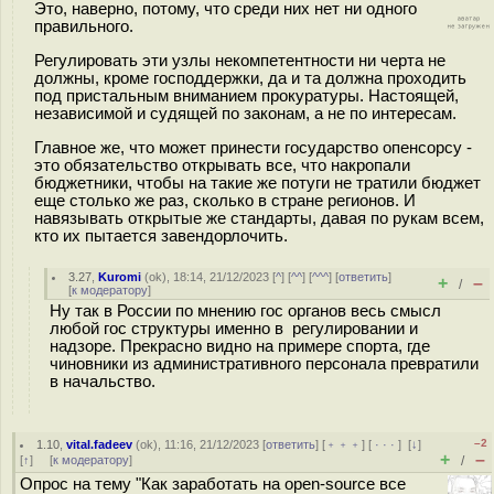
Это, наверно, потому, что среди них нет ни одного
правильного.
Регулировать эти узлы некомпетентности ни черта не
должны, кроме господдержки, да и та должна проходить
под пристальным вниманием прокуратуры. Настоящей,
независимой и судящей по законам, а не по интересам.
Главное же, что может принести государство опенсорсу -
это обязательство открывать все, что накропали
бюджетники, чтобы на такие же потуги не тратили бюджет
еще столько же раз, сколько в стране регионов. И
навязывать открытые же стандарты, давая по рукам всем,
кто их пытается завендорлочить.
3.27
,
Kuromi
(
ok
), 18:14, 21/12/2023 [
^
] [
^^
] [
^^^
] [
ответить
]
+
–
/
[
к модератору
]
Ну так в России по мнению гос органов весь смысл
любой гос структуры именно в регулировании и
надзоре. Прекрасно видно на примере спорта, где
чиновники из административного персонала превратили
в начальство.
–2
1.10
,
vital.fadeev
(
ok
), 11:16, 21/12/2023 [
ответить
] [
﹢﹢﹢
] [
· · ·
]
[
↓
]
+
–
[
↑
] [
к модератору
]
/
Опрос на тему "Как заработать на open-source все