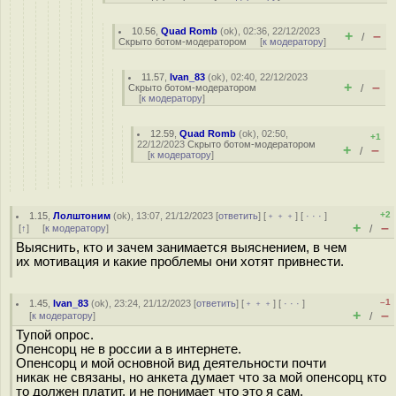
10.56
,
Quad Romb
(
ok
), 02:36, 22/12/2023
+
–
/
Скрыто ботом-модератором
[
к модератору
]
11.57
,
Ivan_83
(
ok
), 02:40, 22/12/2023
+
–
Скрыто ботом-модератором
/
[
к модератору
]
12.59
,
Quad Romb
(
ok
), 02:50,
+1
22/12/2023
Скрыто ботом-модератором
+
–
/
[
к модератору
]
+2
1.15
,
Лолштоним
(
ok
), 13:07, 21/12/2023 [
ответить
] [
﹢﹢﹢
] [
· · ·
]
+
–
[
↑
] [
к модератору
]
/
Выяснить, кто и зачем занимается выяснением, в чем
их мотивация и какие проблемы они хотят привнести.
–1
1.45
,
Ivan_83
(
ok
), 23:24, 21/12/2023 [
ответить
] [
﹢﹢﹢
] [
· · ·
]
+
–
[
к модератору
]
/
Тупой опрос.
Опенсорц не в россии а в интернете.
Опенсорц и мой основной вид деятельности почти
никак не связаны, но анкета думает что за мой опенсорц кто
то должен платит, и не понимает что это я сам.