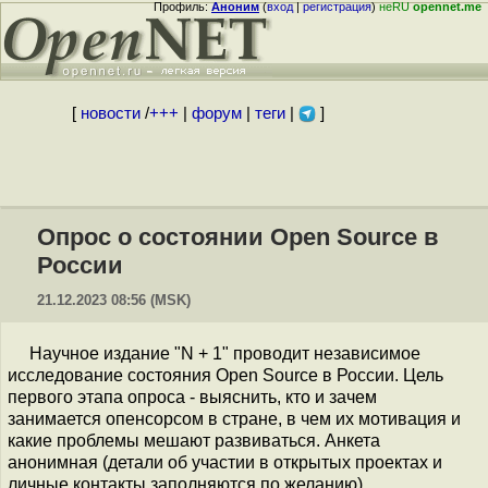
Профиль:
Аноним
(
вход
|
регистрация
)
неRU
opennet.me
[
новости
/
+++
|
форум
|
теги
|
]
Опрос о состоянии Open Source в
России
21.12.2023 08:56 (MSK)
Научное издание "N + 1" проводит независимое
исследование состояния Open Source в России. Цель
первого этапа опроса - выяснить, кто и зачем
занимается опенсорсом в стране, в чем их мотивация и
какие проблемы мешают развиваться. Анкета
анонимная (детали об участии в открытых проектах и
личные контакты заполняются по желанию),