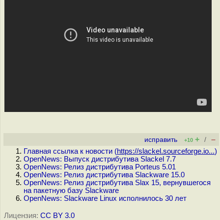
+
–
исправить
/
+10
Главная ссылка к новости (
https://slackel.sourceforge.io...
)
OpenNews: Выпуск дистрибутива Slackel 7.7
OpenNews: Релиз дистрибутива Porteus 5.01
OpenNews: Релиз дистрибутива Slackware 15.0
OpenNews: Релиз дистрибутива Slax 15, вернувшегося
на пакетную базу Slackware
OpenNews: Slackware Linux исполнилось 30 лет
Лицензия:
CC BY 3.0