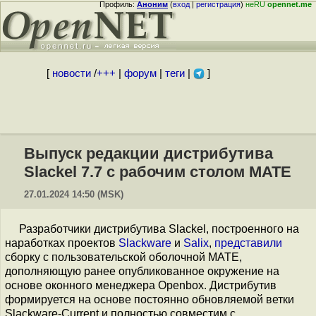
Профиль:
Аноним
(
вход
|
регистрация
)
неRU
opennet.me
[
новости
/
+++
|
форум
|
теги
|
]
Выпуск редакции дистрибутива
Slackel 7.7 с рабочим столом MATE
27.01.2024 14:50 (MSK)
Разработчики дистрибутива Slackel, построенного на
наработках проектов
Slackware
и
Salix
,
представили
сборку с пользовательской оболочной MATE,
дополняющую ранее опубликованное окружение на
основе оконного менеджера Openbox. Дистрибутив
формируется на основе постоянно обновляемой ветки
Slackware-Current и полностью совместим с