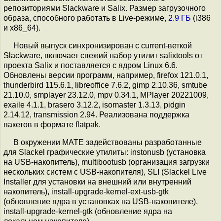
репозиториями Slackware и Salix. Размер загрузочного
образа, способного работать в Live-режиме,
2.9 ГБ
(i386
и x86_64).
Новый выпуск синхронизирован с current-веткой
Slackware, включает свежий набор утилит salixtools от
проекта Salix и поставляется с ядром Linux 6.6.
Обновлены версии программ, например, firefox 121.0.1,
thunderbird 115.6.1, libreoffice 7.6.2, gimp 2.10.36, smtube
21.10.0, smplayer 23.12.0, mpv 0.34.1, MPlayer 20221009,
exaile 4.1.1, brasero 3.12.2, isomaster 1.3.13, pidgin
2.14.12, transmission 2.94. Реализована поддержка
пакетов в формате flatpak.
В окружении MATE задействованы разработанные
для Slackel графические утилиты: instonusb (установка
на USB-накопитель), multibootusb (организация загрузки
нескольких систем с USB-накопителя), SLI (Slackel Live
Installer для установки на внешний или внутренний
накопитель), install-upgrade-kernel-ext-usb-gtk
(обновление ядра в установках на USB-накопителе),
install-upgrade-kernel-gtk (обновление ядра на