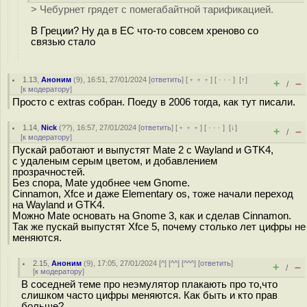
> Чебурнет грядет с помегабайтной тарификацией.
В Греции? Ну да в ЕС что-то совсем хреново со
связью стало
1.13
,
Аноним
(
9
), 16:51, 27/01/2024 [
ответить
] [
﹢﹢﹢
] [
· · ·
]
[
↑
]
+
–
/
[
к модератору
]
Просто с extras собран. Поеду в 2006 тогда, как тут писали.
1.14
,
Nick
(
??
), 16:57, 27/01/2024 [
ответить
] [
﹢﹢﹢
] [
· · ·
]
[
↓
]
+
–
/
[
к модератору
]
Пускай работают и выпустят Mate 2 с Wayland и GTK4,
с удаленым серым цветом, и добавлением
прозрачностей.
Без спора, Mate удобнее чем Gnome.
Cinnamon, Xfce и даже Elementary os, тоже начали переход
на Wayland и GTK4.
Можно Mate основать на Gnome 3, как и сделав Cinnamon.
Так же пускай выпустят Xfce 5, почему столько лет цифры не
меняются.
2.15
,
Аноним
(
9
), 17:05, 27/01/2024 [
^
] [
^^
] [
^^^
] [
ответить
]
+
–
/
[
к модератору
]
В соседней теме про неэмулятор плакають про то,что
слишком часто цифры меняются. Как быть и кто прав
больше?