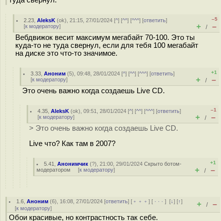
туда свернул.
–5
2.23
,
AleksK
(
ok
), 21:15, 27/01/2024 [
^
] [
^^
] [
^^^
] [
ответить
]
+
–
[
к модератору
]
/
Вебдвижок весит максимум мегабайт 70-100. Это ты
куда-то не туда свернул, если для тебя 100 мегабайт
на диске это что-то значимое.
+1
3.33
,
Аноним
(
5
), 09:48, 28/01/2024 [
^
] [
^^
] [
^^^
] [
ответить
]
+
–
[
к модератору
]
/
Это очень важно когда создаешь Live CD.
–1
4.35
,
AleksK
(
ok
), 09:51, 28/01/2024 [
^
] [
^^
] [
^^^
] [
ответить
]
+
–
[
к модератору
]
/
> Это очень важно когда создаешь Live CD.
Live что? Как там в 2007?
+1
5.41
,
Анонимчик
(
?
), 21:00, 29/01/2024
Скрыто ботом-
+
–
модератором
[
к модератору
]
/
1.6
,
Аноним
(
6
), 16:08, 27/01/2024 [
ответить
] [
﹢﹢﹢
] [
· · ·
]
[
↓
] [
↑
]
+
–
/
[
к модератору
]
Обои красивые, но контрастность так себе.