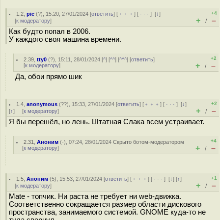
+4
1.2
,
pic
(
?
), 15:20, 27/01/2024 [
ответить
] [
﹢﹢﹢
] [
· · ·
]
[
↓
]
+
–
[
к модератору
]
/
Как будто попал в 2006.
У каждого своя машина времени.
+2
2.39
,
tty0
(
?
), 15:11, 28/01/2024 [
^
] [
^^
] [
^^^
] [
ответить
]
+
–
[
к модератору
]
/
Да, обои прямо шик
+2
1.4
,
anonymous
(
??
), 15:33, 27/01/2024 [
ответить
] [
﹢﹢﹢
] [
· · ·
]
[
↓
]
+
–
[
↑
] [
к модератору
]
/
Я бы перешёл, но лень. Штатная Слака всем устраивает.
+4
2.31
,
Аноним
(
-
), 07:24, 28/01/2024
Скрыто ботом-модератором
+
–
[
к модератору
]
/
+1
1.5
,
Аноним
(
5
), 15:53, 27/01/2024 [
ответить
] [
﹢﹢﹢
] [
· · ·
]
[
↓
] [
↑
]
+
–
[
к модератору
]
/
Mate - топчик. Ни раста не требует ни web-движка.
Соответственно сокращается размер области дискового
пространства, занимаемого системой. GNOME куда-то не