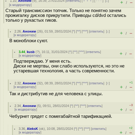
1.10
,
Аноним
(
9
), 16:39, 27/01/2024 [
ответить
] [
﹢﹢﹢
] [
· · ·
]
[
↓
]
+
–
/
[
к модератору
]
Старый трансмиссион топчик. Только не понятно зачем
прожигалку дисков прикрутили. Приводы cd/dvd остались
только у рукастых гиков.
2.26
,
Аноним
(
26
), 01:59, 28/01/2024 [
^
] [
^^
] [
^^^
] [
ответить
]
[
↓
]
+
–
/
[
к модератору
]
В моноблоки суют.
3.44
,
kusb
(
?
), 16:11, 31/01/2024 [
^
] [
^^
] [
^^^
] [
ответить
]
+
–
/
[
к модератору
]
Подтверждаю. У меня есть.
Диски не мертвы, они слабо используются, но это не
устаревшая технология, а часть современности.
+1
2.32
,
Аноним
(
32
), 08:39, 28/01/2024 [
^
] [
^^
] [
^^^
] [
ответить
]
[
↑
]
+
–
[
к модератору
]
/
Так и дистрибутив не для человека с улицы.
–3
2.34
,
Аноним
(
5
), 09:51, 28/01/2024 [
^
] [
^^
] [
^^^
] [
ответить
]
+
–
[
к модератору
]
/
Чебурнет грядет с помегабайтной тарификацией.
+2
3.36
,
AleksK
(
ok
), 10:08, 28/01/2024 [
^
] [
^^
] [
^^^
] [
ответить
]
+
–
[
к модератору
]
/