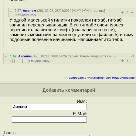
2.27
,
Аноним
(
26
), 02:02, 28/01/2024 [
^
] [
^^
] [
^^^
] [
ответить
]
+
–
/
[
к модератору
]
У одной маленькой утилитки появился гитхаб, гитхаб
запилил переделывальщик. В её гитхабе висят issues:
переписать на питон и свифт (она написана на си),
заменить мейкфайл на мезон (в утилитке файлов 5) и тому
подобные полезные начинания. Напоминает это тебя.
1.42
,
Аноним
(
42
), 16:38, 30/01/2024
Скрыто ботом-модератором
[
﹢
–1
+
–
﹢﹢
] [
· · ·
] [
к модератору
]
/
игнорирование участников
|
лог модерирования
Добавить комментарий
Имя:
E-Mail:
Текст: