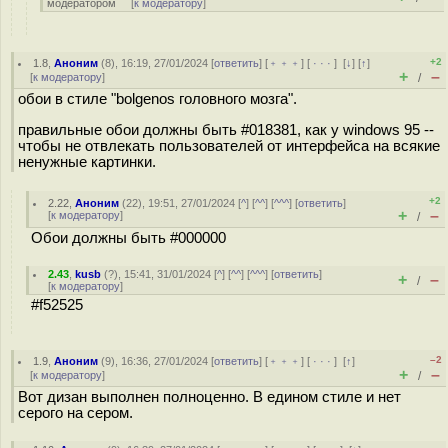
модератором
[
к модератору
]
+2
1.8
,
Аноним
(
8
), 16:19, 27/01/2024 [
ответить
] [
﹢﹢﹢
] [
· · ·
]
[
↓
] [
↑
]
+
–
[
к модератору
]
/
обои в стиле "bolgenos головного мозга".
правильные обои должны быть #018381, как у windows 95 --
чтобы не отвлекать пользователей от интерфейса на всякие
ненужные картинки.
+2
2.22
,
Аноним
(
22
), 19:51, 27/01/2024 [
^
] [
^^
] [
^^^
] [
ответить
]
+
–
[
к модератору
]
/
Обои должны быть #000000
2.43
,
kusb
(
?
), 15:41, 31/01/2024 [
^
] [
^^
] [
^^^
] [
ответить
]
+
–
/
[
к модератору
]
#f52525
–2
1.9
,
Аноним
(
9
), 16:36, 27/01/2024 [
ответить
] [
﹢﹢﹢
] [
· · ·
]
[
↑
]
+
–
[
к модератору
]
/
Вот дизан выполнен полноценно. В едином стиле и нет
серого на сером.