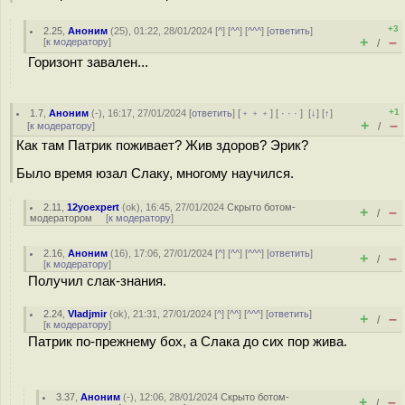
+3
2.25
,
Аноним
(
25
), 01:22, 28/01/2024 [
^
] [
^^
] [
^^^
] [
ответить
]
+
–
[
к модератору
]
/
Горизонт завален...
+1
1.7
,
Аноним
(
-
), 16:17, 27/01/2024 [
ответить
] [
﹢﹢﹢
] [
· · ·
]
[
↓
] [
↑
]
+
–
[
к модератору
]
/
Как там Патрик поживает? Жив здоров? Эрик?
Было время юзал Слаку, многому научился.
2.11
,
12yoexpert
(
ok
), 16:45, 27/01/2024
Скрыто ботом-
+
–
/
модератором
[
к модератору
]
2.16
,
Аноним
(
16
), 17:06, 27/01/2024 [
^
] [
^^
] [
^^^
] [
ответить
]
+
–
/
[
к модератору
]
Получил слак-знания.
2.24
,
Vladjmir
(
ok
), 21:31, 27/01/2024 [
^
] [
^^
] [
^^^
] [
ответить
]
+
–
/
[
к модератору
]
Патрик по-прежнему бох, а Слака до сих пор жива.
3.37
,
Аноним
(
-
), 12:06, 28/01/2024
Скрыто ботом-
+
–
/