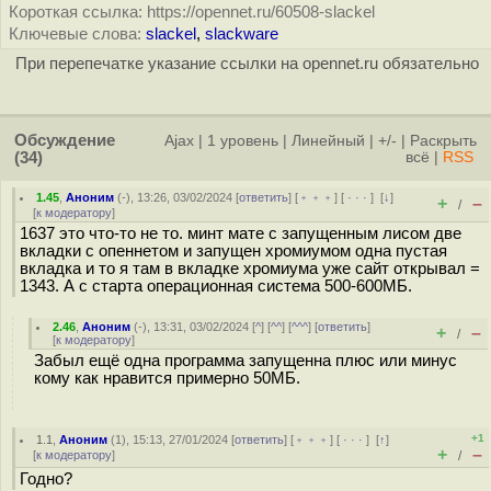
Короткая ссылка: https://opennet.ru/60508-slackel
Ключевые слова:
slackel
,
slackware
При перепечатке указание ссылки на opennet.ru обязательно
Обсуждение
Ajax
|
1 уровень
|
Линейный
|
+/-
|
Раскрыть
(34)
всё
|
RSS
1.45
,
Аноним
(
-
), 13:26, 03/02/2024 [
ответить
] [
﹢﹢﹢
] [
· · ·
]
[
↓
]
+
–
/
[
к модератору
]
1637 это что-то не то. минт мате с запущенным лисом две
вкладки с опеннетом и запущен хромиумом одна пустая
вкладка и то я там в вкладке хромиума уже сайт открывал =
1343. А с старта операционная система 500-600МБ.
2.46
,
Аноним
(
-
), 13:31, 03/02/2024 [
^
] [
^^
] [
^^^
] [
ответить
]
+
–
/
[
к модератору
]
Забыл ещё одна программа запущенна плюс или минус
кому как нравится примерно 50МБ.
+1
1.1
,
Аноним
(
1
), 15:13, 27/01/2024 [
ответить
] [
﹢﹢﹢
] [
· · ·
]
[
↑
]
+
–
[
к модератору
]
/
Годно?