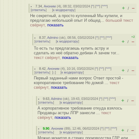
7.34
,
Аноним
(
4
), 08:32, 03/02/2024 [
^
] [
^^
] [
^^^
]
+
–
/
[
ответить
]
[
к модератору
]
Не секретный, а просто купленный Мы купили, и
предлагаю небольшой опыт И общед...
большой текст
свёрнут,
показать
+2
8.37
,
Admino
(
ok
), 08:56, 03/02/2024 [
^
] [
^^
] [
^^^
]
+
–
[
ответить
]
[
к модератору
]
/
То есть ты предлагаешь купить астру и
сделать из неё обратно дебиан А зачем тог...
текст свёрнут,
показать
8.42
,
Аноним
(
4
), 10:16, 03/02/2024 [
^
] [
^^
] [
^^^
]
+
–
/
[
ответить
]
[
↓
] [
к модератору
]
Первый заданный нами вопрос Ответ простой -
корпоративное требование Но домой ...
текст
свёрнут,
показать
9.63
,
Admino
(
ok
), 19:43, 03/02/2024 [
^
] [
^^
] [
^^^
]
+
–
/
[
ответить
]
[
к модератору
]
А корпоративное требование откуда взялось
Продавцы астры ЛПР занесли ...
текст
свёрнут,
показать
9.90
,
Аноним
(
89
), 12:46, 06/02/2024 [
^
] [
^^
] [
^^^
]
+
–
/
[
ответить
]
[
к модератору
]
Можно монитор в стенку производства ГДР или