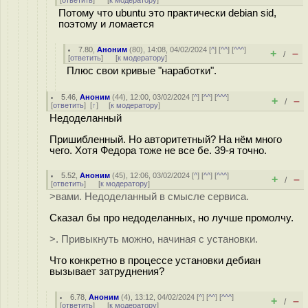
[
ответить
]
[
к модератору
]
Потому что ubuntu это практически debian sid,
поэтому и ломается
7.80
,
Аноним
(
80
), 14:08, 04/02/2024 [
^
] [
^^
] [
^^^
]
+
–
/
[
ответить
]
[
к модератору
]
Плюс свои кривые "наработки".
5.46
,
Аноним
(
44
), 12:00, 03/02/2024 [
^
] [
^^
] [
^^^
]
+
–
/
[
ответить
]
[
↑
] [
к модератору
]
Недоделанный
Пришибленный. Но авторитетный? На нём много
чего. Хотя Федора тоже не все бе. 39-я точно.
5.52
,
Аноним
(
45
), 12:06, 03/02/2024 [
^
] [
^^
] [
^^^
]
+
–
/
[
ответить
]
[
к модератору
]
>вами. Недоделанный в смысле сервиса.
Сказал бы про недоделанных, но лучше промолчу.
>. Привыкнуть можно, начиная с установки.
Что конкретно в процессе установки дебиан
вызывает затруднения?
6.78
,
Аноним
(
4
), 13:12, 04/02/2024 [
^
] [
^^
] [
^^^
]
+
–
/
[
ответить
]
[
к модератору
]