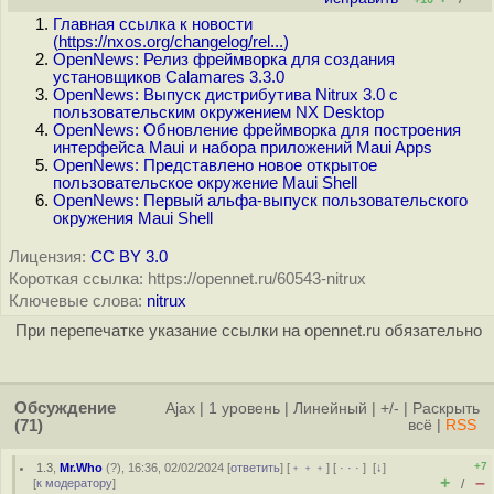
Главная ссылка к новости
(
https://nxos.org/changelog/rel...
)
OpenNews: Релиз фреймворка для создания
установщиков Calamares 3.3.0
OpenNews: Выпуск дистрибутива Nitrux 3.0 с
пользовательским окружением NX Desktop
OpenNews: Обновление фреймворка для построения
интерфейса Maui и набора приложений Maui Apps
OpenNews: Представлено новое открытое
пользовательское окружение Maui Shell
OpenNews: Первый альфа-выпуск пользовательского
окружения Maui Shell
Лицензия:
CC BY 3.0
Короткая ссылка: https://opennet.ru/60543-nitrux
Ключевые слова:
nitrux
При перепечатке указание ссылки на opennet.ru обязательно
Обсуждение
Ajax
|
1 уровень
|
Линейный
|
+/-
|
Раскрыть
(71)
всё
|
RSS
+7
1.3
,
Mr.Who
(
?
), 16:36, 02/02/2024 [
ответить
] [
﹢﹢﹢
] [
· · ·
]
[
↓
]
+
–
[
к модератору
]
/