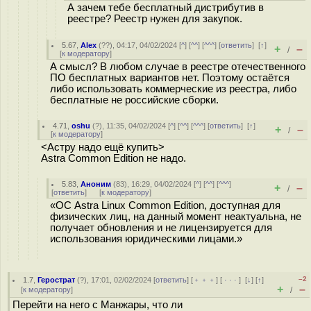
А зачем тебе бесплатный дистрибутив в
реестре? Реестр нужен для закупок.
5.67
,
Alex
(
??
), 04:17, 04/02/2024 [
^
] [
^^
] [
^^^
] [
ответить
]
[
↑
]
+
–
/
[
к модератору
]
А смысл? В любом случае в реестре отечественного
ПО бесплатных вариантов нет. Поэтому остаётся
либо использовать коммерческие из реестра, либо
бесплатные не российские сборки.
4.71
,
oshu
(
?
), 11:35, 04/02/2024 [
^
] [
^^
] [
^^^
] [
ответить
]
[
↑
]
+
–
/
[
к модератору
]
<Астру надо ещё купить>
Astra Common Edition не надо.
5.83
,
Аноним
(
83
), 16:29, 04/02/2024 [
^
] [
^^
] [
^^^
]
+
–
/
[
ответить
]
[
к модератору
]
«ОС Astra Linux Common Edition, доступная для
физических лиц, на данный момент неактуальна, не
получает обновления и не лицензируется для
использования юридическими лицами.»
–2
1.7
,
Герострат
(
?
), 17:01, 02/02/2024 [
ответить
] [
﹢﹢﹢
] [
· · ·
]
[
↓
] [
↑
]
+
–
[
к модератору
]
/
Перейти на него с Манжары, что ли