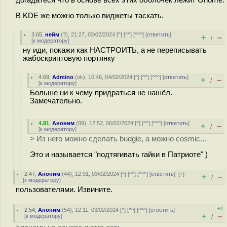
догадатеся что в основе всех этих оболочек лежит Gnome.
В KDE же можно только виджеты таскать.
3.65
,
нейм
(
?
), 21:27, 03/02/2024 [
^
] [
^^
] [
^^^
] [
ответить
]
+
–
/
[
к модератору
]
ну иди, покажи как НАСТРОИТЬ, а не переписывать
жабоскриптовую портянку
4.69
,
Admino
(
ok
), 10:46, 04/02/2024 [
^
] [
^^
] [
^^^
] [
ответить
]
+
–
/
[
к модератору
]
Больше ни к чему придраться не нашёл.
Замечательно.
4.91
,
Аноним
(
89
), 12:52, 06/02/2024 [
^
] [
^^
] [
^^^
] [
ответить
]
+
–
/
[
к модератору
]
> Из него можно сделать budgie, а можно cosmic...
Это и называется "подтягивать гайки в Патриоте" )
2.47
,
Аноним
(
44
), 12:01, 03/02/2024 [
^
] [
^^
] [
^^^
] [
ответить
]
[
↑
]
+
–
/
[
к модератору
]
пользователями. Извините.
+1
2.54
,
Аноним
(
54
), 12:11, 03/02/2024 [
^
] [
^^
] [
^^^
] [
ответить
]
+
–
[
к модератору
]
/