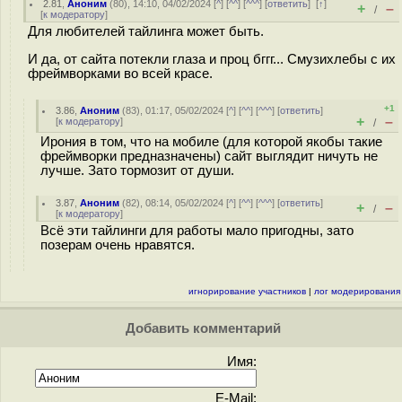
2.81
,
Аноним
(
80
), 14:10, 04/02/2024 [
^
] [
^^
] [
^^^
] [
ответить
]
[
↑
]
+
–
/
[
к модератору
]
Для любителей тайлинга может быть.
И да, от сайта потекли глаза и проц бггг... Смузихлебы с их
фреймворками во всей красе.
+1
3.86
,
Аноним
(
83
), 01:17, 05/02/2024 [
^
] [
^^
] [
^^^
] [
ответить
]
+
–
[
к модератору
]
/
Ирония в том, что на мобиле (для которой якобы такие
фреймворки предназначены) сайт выглядит ничуть не
лучше. Зато тормозит от души.
3.87
,
Аноним
(
82
), 08:14, 05/02/2024 [
^
] [
^^
] [
^^^
] [
ответить
]
+
–
/
[
к модератору
]
Всё эти тайлинги для работы мало пригодны, зато
позерам очень нравятся.
игнорирование участников
|
лог модерирования
Добавить комментарий
Имя:
E-Mail: