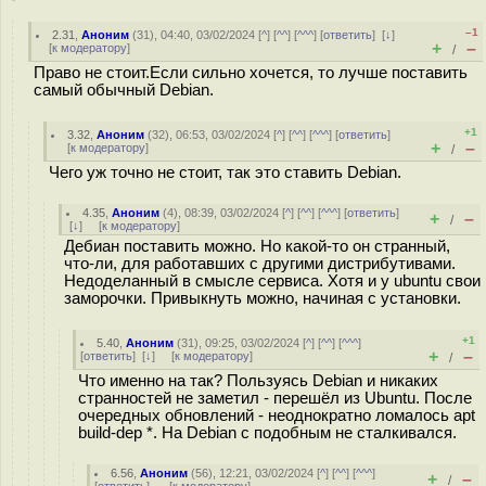
–1
2.31
,
Аноним
(
31
), 04:40, 03/02/2024 [
^
] [
^^
] [
^^^
] [
ответить
]
[
↓
]
+
–
[
к модератору
]
/
Право не стоит.Если сильно хочется, то лучше поставить
самый обычный Debian.
+1
3.32
,
Аноним
(
32
), 06:53, 03/02/2024 [
^
] [
^^
] [
^^^
] [
ответить
]
+
–
[
к модератору
]
/
Чего уж точно не стоит, так это ставить Debian.
4.35
,
Аноним
(
4
), 08:39, 03/02/2024 [
^
] [
^^
] [
^^^
] [
ответить
]
+
–
/
[
↓
] [
к модератору
]
Дебиан поставить можно. Но какой-то он странный,
что-ли, для работавших с другими дистрибутивами.
Недоделанный в смысле сервиса. Хотя и у ubuntu свои
заморочки. Привыкнуть можно, начиная с установки.
+1
5.40
,
Аноним
(
31
), 09:25, 03/02/2024 [
^
] [
^^
] [
^^^
]
+
–
[
ответить
]
[
↓
] [
к модератору
]
/
Что именно на так? Пользуясь Debian и никаких
странностей не заметил - перешёл из Ubuntu. После
очередных обновлений - неоднократно ломалось apt
build-dep *. На Debian с подобным не сталкивался.
6.56
,
Аноним
(
56
), 12:21, 03/02/2024 [
^
] [
^^
] [
^^^
]
+
–
/