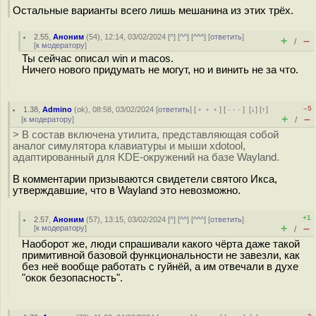
Остальные варианты всего лишь мешанина из этих трёх.
2.55
,
Аноним
(
54
), 12:14, 03/02/2024 [
^
] [
^^
] [
^^^
] [
ответить
]
+
–
/
[
к модератору
]
Ты сейчас описал win и macos.
Ничего нового придумать не могут, но и винить не за что.
–5
1.38
,
Admino
(
ok
), 08:58, 03/02/2024 [
ответить
] [
﹢﹢﹢
] [
· · ·
]
[
↓
] [
↑
]
+
–
[
к модератору
]
/
> В состав включена утилита, представляющая собой
аналог симулятора клавиатуры и мыши xdotool,
адаптированный для KDE-окружений на базе Wayland.
В комментарии призываются свидетели святого Икса,
утверждавшие, что в Wayland это невозможно.
+1
2.57
,
Аноним
(
57
), 13:15, 03/02/2024 [
^
] [
^^
] [
^^^
] [
ответить
]
+
–
[
к модератору
]
/
Наоборот же, люди спрашивали какого чёрта даже такой
примитивной базовой функциональности не завезли, как
без неё вообще работать с гуйнёй, а им отвечали в духе
"окок безопасность".