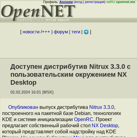
Профиль:
Аноним
(
вход
|
регистрация
)
неRU
opennet.me
[
новости
/
+++
|
форум
|
теги
|
]
Доступен дистрибутив Nitrux 3.3.0 с
пользовательским окружением NX
Desktop
02.02.2024 16:01 (MSK)
Опубликован
выпуск дистрибутива
Nitrux 3.3.0
,
построенного на пакетной базе Debian, технологиях
KDE и системе инициализации
OpenRC
. Проект
предлагает собственный рабочий стол
NX Desktop
,
который представляет собой надстройку над KDE