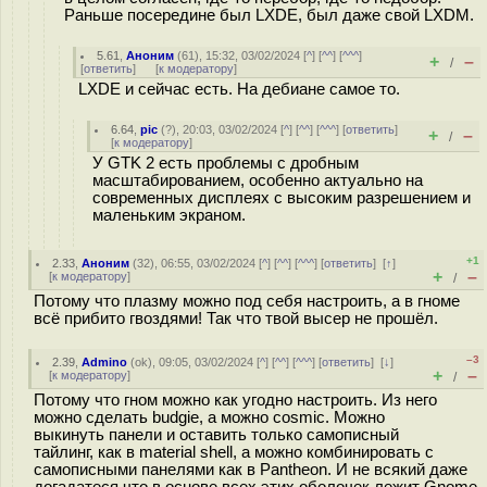
Раньше посередине был LXDE, был даже свой LXDM.
5.61
,
Аноним
(
61
), 15:32, 03/02/2024 [
^
] [
^^
] [
^^^
]
+
–
/
[
ответить
]
[
к модератору
]
LXDE и сейчас есть. На дебиане самое то.
6.64
,
pic
(
?
), 20:03, 03/02/2024 [
^
] [
^^
] [
^^^
] [
ответить
]
+
–
/
[
к модератору
]
У GTK 2 есть проблемы с дробным
масштабированием, особенно актуально на
современных дисплеях с высоким разрешением и
маленьким экраном.
+1
2.33
,
Аноним
(
32
), 06:55, 03/02/2024 [
^
] [
^^
] [
^^^
] [
ответить
]
[
↑
]
+
–
[
к модератору
]
/
Потому что плазму можно под себя настроить, а в гноме
всё прибито гвоздями! Так что твой высер не прошёл.
–3
2.39
,
Admino
(
ok
), 09:05, 03/02/2024 [
^
] [
^^
] [
^^^
] [
ответить
]
[
↓
]
+
–
[
к модератору
]
/
Потому что гном можно как угодно настроить. Из него
можно сделать budgie, а можно cosmic. Можно
выкинуть панели и оставить только самописный
тайлинг, как в material shell, а можно комбинировать с
самописными панелями как в Pantheon. И не всякий даже