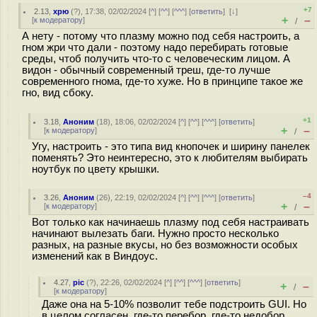
+7
2.13
,
хрю
(
?
), 17:38, 02/02/2024 [
^
] [
^^
] [
^^^
] [
ответить
]
[
↓
]
+
–
[
к модератору
]
/
А нету - потому что плазму можно под себя настроить, а
гном жри что дали - поэтому надо перебирать готовые
среды, чтоб получить что-то с человеческим лицом. А
видон - обычный современный треш, где-то лучше
современного гнома, где-то хуже. Но в принципе такое же
гно, вид сбоку.
+1
3.18
,
Аноним
(
18
), 18:06, 02/02/2024 [
^
] [
^^
] [
^^^
] [
ответить
]
+
–
[
к модератору
]
/
Угу, настроить - это типа вид кнопочек и ширину панелек
поменять? Это неинтересно, это к любителям выбирать
ноутбук по цвету крышки.
–4
3.26
,
Аноним
(
26
), 22:19, 02/02/2024 [
^
] [
^^
] [
^^^
] [
ответить
]
+
–
[
к модератору
]
/
Вот только как начинаешь плазму под себя настраивать
начинают вылезать баги. Нужно просто несколько
разных, на разные вкусы, но без возможности особых
изменений как в Виндоус.
4.27
,
pic
(
?
), 22:26, 02/02/2024 [
^
] [
^^
] [
^^^
] [
ответить
]
+
–
/
[
к модератору
]
Даже она на 5-10% позволит тебе подстроить GUI. Но
в целом согласен, где-то перебор, где-то недобор.