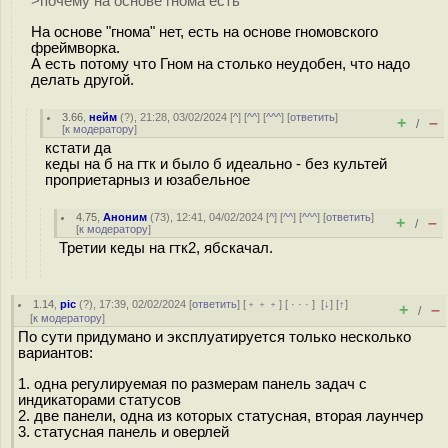
>почему на основе гнома есть
На основе "гнома" нет, есть на основе гномовского
фреймворка.
А есть потому что Гном на столько неудобен, что надо
делать другой.
3.66
,
нейм
(
?
), 21:28, 03/02/2024 [
^
] [
^^
] [
^^^
] [
ответить
]
+
–
/
[
к модератору
]
кстати да
кеды на б на гтк и было б идеально - без культей
проприетарныз и юзабельное
4.75
,
Аноним
(
73
), 12:41, 04/02/2024 [
^
] [
^^
] [
^^^
] [
ответить
]
+
–
/
[
к модератору
]
Третии кеды на гтк2, ябскачал.
1.14
,
pic
(
?
), 17:39, 02/02/2024 [
ответить
] [
﹢﹢﹢
] [
· · ·
]
[
↓
] [
↑
]
+
–
/
[
к модератору
]
По сути придумано и эксплуатируется только несколько
вариантов:
1. одна регулируемая по размерам панель задач с
индикаторами статусов
2. две панели, одна из которых статусная, вторая лаунчер
3. статусная панель и оверлей