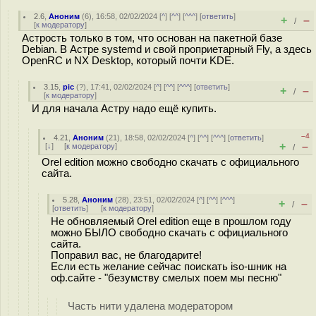
2.6
,
Аноним
(
6
), 16:58, 02/02/2024 [
^
] [
^^
] [
^^^
] [
ответить
]
+
–
/
[
к модератору
]
Астрость только в том, что основан на пакетной базе
Debian. В Астре systemd и свой проприетарный Fly, а здесь
OpenRC и NX Desktop, который почти KDE.
3.15
,
pic
(
?
), 17:41, 02/02/2024 [
^
] [
^^
] [
^^^
] [
ответить
]
+
–
/
[
к модератору
]
И для начала Астру надо ещё купить.
–4
4.21
,
Аноним
(
21
), 18:58, 02/02/2024 [
^
] [
^^
] [
^^^
] [
ответить
]
+
–
[
↓
] [
к модератору
]
/
Orel edition можно свободно скачать с официального
сайта.
5.28
,
Аноним
(
28
), 23:51, 02/02/2024 [
^
] [
^^
] [
^^^
]
+
–
/
[
ответить
]
[
к модератору
]
Не обновляемый Orel edition еще в прошлом году
можно БЫЛО свободно скачать с официального
сайта.
Поправил вас, не благодарите!
Если есть желание сейчас поискать iso-шник на
оф.сайте - "безумству смелых поем мы песню"
Часть нити удалена модератором