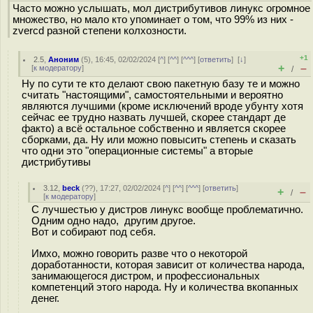
Часто можно услышать, мол дистрибутивов линукс огромное
множество, но мало кто упоминает о том, что 99% из них -
zvercd разной степени колхозности.
+1
2.5
,
Аноним
(
5
), 16:45, 02/02/2024 [
^
] [
^^
] [
^^^
] [
ответить
]
[
↓
]
+
–
[
к модератору
]
/
Ну по сути те кто делают свою пакетную базу те и можно
считать "настоящими", самостоятельными и вероятно
являются лучшими (кроме исключений вроде убунту хотя
сейчас ее трудно назвать лучшей, скорее стандарт де
факто) а всё остальное собственно и является скорее
сборками, да. Ну или можно повысить степень и сказать
что одни это "операционные системы" а вторые
дистрибутивы
3.12
,
beck
(
??
), 17:27, 02/02/2024 [
^
] [
^^
] [
^^^
] [
ответить
]
+
–
/
[
к модератору
]
С лучшестью у дистров линукс вообще проблематично.
Одним одно надо, другим другое.
Вот и собирают под себя.
Имхо, можно говорить разве что о некоторой
доработанности, которая зависит от количества народа,
занимающегося дистром, и профессиональных
компетенций этого народа. Ну и количества вкопанных
денег.