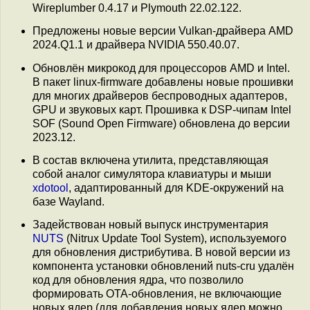
Wireplumber 0.4.17 и Plymouth 22.02.122.
Предложены новые версии Vulkan-драйвера AMD
2024.Q1.1 и драйвера NVIDIA 550.40.07.
Обновлён микрокод для процессоров AMD и Intel.
В пакет linux-firmware добавлены новые прошивки
для многих драйверов беспроводных адаптеров,
GPU и звуковых карт. Прошивка к DSP-чипам Intel
SOF (Sound Open Firmware) обновлена до версии
2023.12.
В состав включена утилита, представляющая
собой аналог симулятора клавиатуры и мыши
xdotool
, адаптированный для KDE-окружений на
базе Wayland.
Задействован новый выпуск инструментария
NUTS
(Nitrux Update Tool System), используемого
для обновления дистрибутива. В новой версии из
компонента установки обновлений nuts-cru удалён
код для обновления ядра, что позволило
формировать OTA-обновления, не включающие
новых ядер (для добавления новых ядер можно