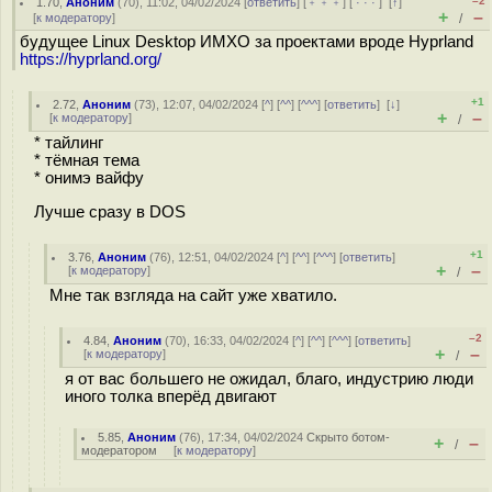
–2
1.70
,
Аноним
(
70
), 11:02, 04/02/2024 [
ответить
] [
﹢﹢﹢
] [
· · ·
]
[
↑
]
+
–
[
к модератору
]
/
будущее Linux Desktop ИМХО за проектами вроде Hyprland
https://hyprland.org/
+1
2.72
,
Аноним
(
73
), 12:07, 04/02/2024 [
^
] [
^^
] [
^^^
] [
ответить
]
[
↓
]
+
–
[
к модератору
]
/
* тайлинг
* тёмная тема
* онимэ вайфу
Лучше сразу в DOS
+1
3.76
,
Аноним
(
76
), 12:51, 04/02/2024 [
^
] [
^^
] [
^^^
] [
ответить
]
+
–
[
к модератору
]
/
Мне так взгляда на сайт уже хватило.
–2
4.84
,
Аноним
(
70
), 16:33, 04/02/2024 [
^
] [
^^
] [
^^^
] [
ответить
]
+
–
[
к модератору
]
/
я от вас большего не ожидал, благо, индустрию люди
иного толка вперёд двигают
5.85
,
Аноним
(
76
), 17:34, 04/02/2024
Скрыто ботом-
+
–
/
модератором
[
к модератору
]