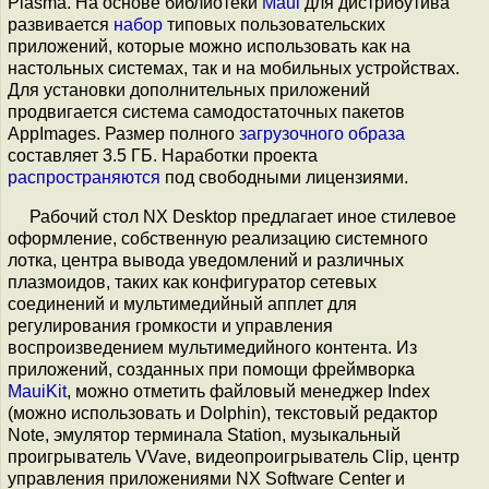
Plasma. На основе библиотеки
Maui
для дистрибутива
развивается
набор
типовых пользовательских
приложений, которые можно использовать как на
настольных системах, так и на мобильных устройствах.
Для установки дополнительных приложений
продвигается система самодостаточных пакетов
AppImages. Размер полного
загрузочного образа
составляет 3.5 ГБ. Наработки проекта
распространяются
под свободными лицензиями.
Рабочий стол NX Desktop предлагает иное стилевое
оформление, собственную реализацию системного
лотка, центра вывода уведомлений и различных
плазмоидов, таких как конфигуратор сетевых
соединений и мультимедийный апплет для
регулирования громкости и управления
воспроизведением мультимедийного контента. Из
приложений, созданных при помощи фреймворка
MauiKit
, можно отметить файловый менеджер Index
(можно использовать и Dolphin), текстовый редактор
Note, эмулятор терминала Station, музыкальный
проигрыватель VVave, видеопроигрыватель Clip, центр
управления приложениями NX Software Center и