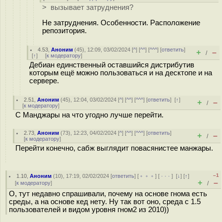
> вызывает затруднения?
Не затруднения. Особенности. Расположение
репозитория.
4.53
,
Аноним
(
45
), 12:09, 03/02/2024 [
^
] [
^^
] [
^^^
] [
ответить
]
+
–
/
[
↑
] [
к модератору
]
Дебиан единственный оставшийся дистрибутив
которым ещё можно пользоваться и на десктопе и на
сервере.
2.51
,
Аноним
(
45
), 12:04, 03/02/2024 [
^
] [
^^
] [
^^^
] [
ответить
]
[
↑
]
+
–
/
[
к модератору
]
С Манджары на что угодно лучше перейти.
2.73
,
Аноним
(
73
), 12:23, 04/02/2024 [
^
] [
^^
] [
^^^
] [
ответить
]
+
–
/
[
к модератору
]
Перейти конечно, сабж выглядит повасянистее манжары.
–1
1.10
,
Аноним
(
10
), 17:19, 02/02/2024 [
ответить
] [
﹢﹢﹢
] [
· · ·
]
[
↓
] [
↑
]
+
–
[
к модератору
]
/
О, тут недавно спрашивали, почему на основе гнома есть
среды, а на основе кед нету. Ну так вот оно, среда с 1.5
пользователей и видом уровня гном2 из 2010))