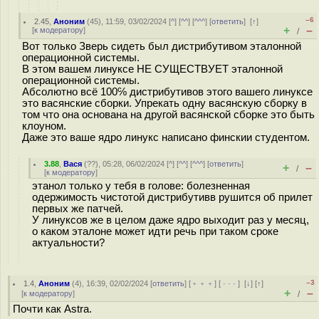
–6
2.45
,
Аноним
(
45
), 11:59, 03/02/2024 [
^
] [
^^
] [
^^^
] [
ответить
]
[
↑
]
+
–
[
к модератору
]
/
Вот только Зверь сидеть был дистрибутивом эталонной
операционной системы.
В этом вашем линуксе НЕ СУЩЕСТВУЕТ эталонной
операционной системы.
Абсолютно всё 100℅ дистрибутивов этого вашего линуксе
это васянские сборки. Упрекать одну васянскую сборку в
том что она основана на другой васянской сборке это быть
клоуном.
Даже это ваше ядро линукс написано финскии студентом.
3.88
,
Вася
(
??
), 05:28, 06/02/2024 [
^
] [
^^
] [
^^^
] [
ответить
]
+
–
/
[
к модератору
]
этанол только у тебя в голове: болезненная
одержимость чистотой дистрибутивв рушится об прилет
первых же патчей.
У линуксов же в целом даже ядро выходит раз у месяц,
о каком эталоне может идти речь при таком сроке
актуальности?
–3
1.4
,
Аноним
(
4
), 16:39, 02/02/2024 [
ответить
] [
﹢﹢﹢
] [
· · ·
]
[
↓
] [
↑
]
+
–
[
к модератору
]
/
Почти как Astra.