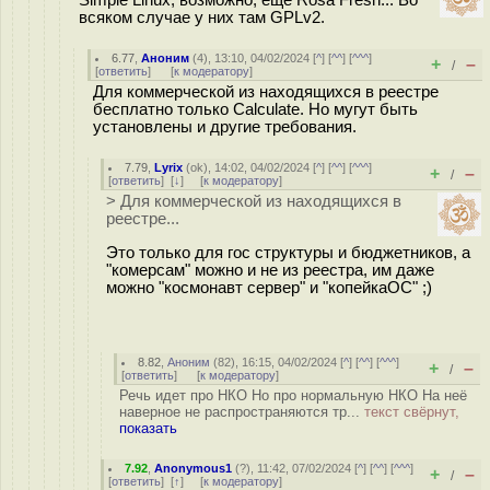
Simple Linux, возможно, ещё Rosa Fresh... Во
всяком случае у них там GPLv2.
6.77
,
Аноним
(
4
), 13:10, 04/02/2024 [
^
] [
^^
] [
^^^
]
+
–
/
[
ответить
]
[
к модератору
]
Для коммерческой из находящихся в реестре
бесплатно только Calculate. Но мугут быть
установлены и другие требования.
7.79
,
Lyrix
(
ok
), 14:02, 04/02/2024 [
^
] [
^^
] [
^^^
]
+
–
/
[
ответить
]
[
↓
] [
к модератору
]
> Для коммерческой из находящихся в
реестре...
Это только для гос структуры и бюджетников, а
"комерсам" можно и не из реестра, им даже
можно "космонавт сервер" и "копейкаОС" ;)
8.82
,
Аноним
(
82
), 16:15, 04/02/2024 [
^
] [
^^
] [
^^^
]
+
–
/
[
ответить
]
[
к модератору
]
Речь идет про НКО Но про нормальную НКО На неё
наверное не распространяются тр...
текст свёрнут,
показать
7.92
,
Anonymous1
(
?
), 11:42, 07/02/2024 [
^
] [
^^
] [
^^^
]
+
–
/
[
ответить
]
[
↑
] [
к модератору
]