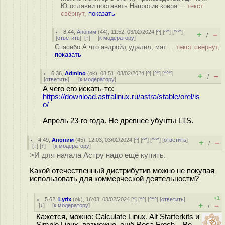
Югославии поставить Напротив ковра ...
текст
свёрнут,
показать
8.44
,
Аноним
(
44
), 11:52, 03/02/2024 [
^
] [
^^
] [
^^^
]
+
–
/
[
ответить
]
[
↑
] [
к модератору
]
Спасибо А что андройд удалил, мат ...
текст свёрнут,
показать
6.36
,
Admino
(
ok
), 08:51, 03/02/2024 [
^
] [
^^
] [
^^^
]
+
–
/
[
ответить
]
[
к модератору
]
А чего его искать-то:
https://download.astralinux.ru/astra/stable/orel/is
o/
Апрель 23-го года. Не древнее убунты LTS.
4.49
,
Аноним
(
45
), 12:03, 03/02/2024 [
^
] [
^^
] [
^^^
] [
ответить
]
+
–
/
[
↓
] [
↑
] [
к модератору
]
>И для начала Астру надо ещё купить.
Какой отечественный дистрибутив можно не покупая
использовать для коммерческой деятельностм?
+1
5.62
,
Lyrix
(
ok
), 16:03, 03/02/2024 [
^
] [
^^
] [
^^^
] [
ответить
]
+
–
[
↓
] [
к модератору
]
/
Кажется, можно: Calculate Linux, Alt Starterkits и