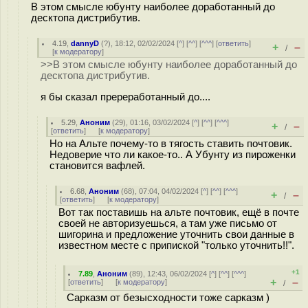
В этом смысле юбунту наиболее доработанный до
десктопа дистрибутив.
4.19
,
dannyD
(
?
), 18:12, 02/02/2024 [
^
] [
^^
] [
^^^
] [
ответить
]
+
–
/
[
к модератору
]
>>В этом смысле юбунту наиболее доработанный до
десктопа дистрибутив.
я бы сказал пререработанный до....
5.29
,
Аноним
(
29
), 01:16, 03/02/2024 [
^
] [
^^
] [
^^^
]
+
–
/
[
ответить
]
[
к модератору
]
Но на Альте почему-то в тягость ставить почтовик.
Недоверие что ли какое-то.. А Убунту из пироженки
становится вафлей.
6.68
,
Аноним
(
68
), 07:04, 04/02/2024 [
^
] [
^^
] [
^^^
]
+
–
/
[
ответить
]
[
к модератору
]
Вот так поставишь на альте почтовик, ещё в почте
своей не авторизуешься, а там уже письмо от
шигорина и предложение уточнить свои данные в
известном месте с припиской "только уточнить!!".
+1
7.89
,
Аноним
(
89
), 12:43, 06/02/2024 [
^
] [
^^
] [
^^^
]
+
–
[
ответить
]
[
к модератору
]
/
Сарказм от безысходности тоже сарказм )