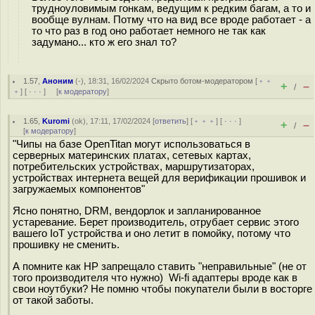
трудноуловимым гонкам, ведущим к редким багам, а то и
вообще вулнам. Потму что на вид все вроде работает - а
то что раз в год оно работает немного не так как
задумано... кто ж его знал то?
1.57
,
Аноним
(
-
), 18:31, 16/02/2024
Скрыто ботом-модератором
[
﹢﹢
+
–
/
﹢
] [
· · ·
] [
к модератору
]
1.65
,
Kuromi
(
ok
), 17:11, 17/02/2024 [
ответить
] [
﹢﹢﹢
] [
· · ·
]
+
–
/
[
к модератору
]
"Чипы на базе OpenTitan могут использоваться в
серверных материнских платах, сетевых картах,
потребительских устройствах, маршрутизаторах,
устройствах интернета вещей для верификации прошивок и
загружаемых компонентов"
Ясно понятно, DRM, вендорлок и запланированное
устаревание. Берет производитель, отрубает сервис этого
вашего IoT устройства и оно летит в помойку, потому что
прошивку не сменить.
А помните как HP запрещало ставить "неправильные" (не от
того производителя что нужно) Wi-fi адаптеры вроде как в
свои ноутбуки? Не помню чтобы покупатели были в восторге
от такой заботы.