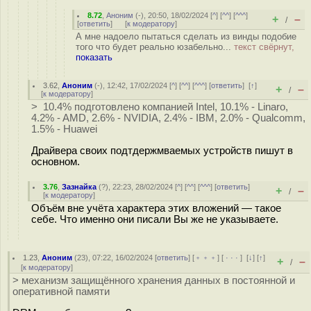
8.72
,
Аноним
(
-
), 20:50, 18/02/2024 [
^
] [
^^
] [
^^^
]
+
–
/
[
ответить
]
[
к модератору
]
А мне надоело пытаться сделать из винды подобие
того что будет реально юзабельно...
текст свёрнут,
показать
3.62
,
Аноним
(
-
), 12:42, 17/02/2024 [
^
] [
^^
] [
^^^
] [
ответить
]
[
↑
]
+
–
/
[
к модератору
]
> 10.4% подготовлено компанией Intel, 10.1% - Linaro,
4.2% - AMD, 2.6% - NVIDIA, 2.4% - IBM, 2.0% - Qualcomm,
1.5% - Huawei
Драйвера своих подтдержмваемых устройств пишут в
основном.
3.76
,
Зазнайка
(
?
), 22:23, 28/02/2024 [
^
] [
^^
] [
^^^
] [
ответить
]
+
–
/
[
к модератору
]
Объём вне учёта характера этих вложений — такое
себе. Что именно они писали Вы же не указываете.
1.23
,
Аноним
(
23
), 07:22, 16/02/2024 [
ответить
] [
﹢﹢﹢
] [
· · ·
]
[
↓
] [
↑
]
+
–
/
[
к модератору
]
> механизм защищённого хранения данных в постоянной и
оперативной памяти