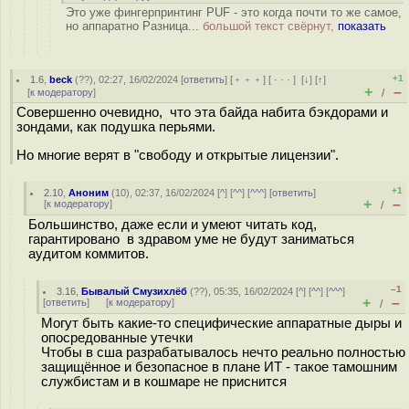
Это уже фингерпринтинг PUF - это когда почти то же самое,
но аппаратно Разница...
большой текст свёрнут,
показать
+1
1.6
,
beck
(
??
), 02:27, 16/02/2024 [
ответить
] [
﹢﹢﹢
] [
· · ·
]
[
↓
] [
↑
]
+
–
[
к модератору
]
/
Совершенно очевидно, что эта байда набита бэкдорами и
зондами, как подушка перьями.
Но многие верят в "свободу и открытые лицензии".
+1
2.10
,
Аноним
(
10
), 02:37, 16/02/2024 [
^
] [
^^
] [
^^^
] [
ответить
]
+
–
[
к модератору
]
/
Большинство, даже если и умеют читать код,
гарантировано в здравом уме не будут заниматься
аудитом коммитов.
–1
3.16
,
Бывалый Смузихлёб
(
??
), 05:35, 16/02/2024 [
^
] [
^^
] [
^^^
]
+
–
[
ответить
]
[
к модератору
]
/
Могут быть какие-то специфические аппаратные дыры и
опосредованные утечки
Чтобы в сша разрабатывалось нечто реально полностью
защищённое и безопасное в плане ИТ - такое тамошним
службистам и в кошмаре не приснится