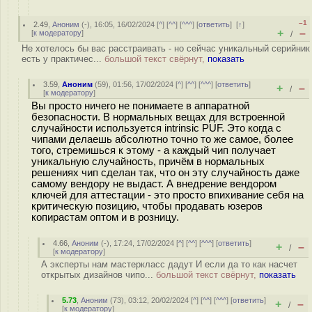
–1
2.49
,
Аноним
(
-
), 16:05, 16/02/2024 [
^
] [
^^
] [
^^^
] [
ответить
]
[
↑
]
+
–
[
к модератору
]
/
Не хотелось бы вас расстраивать - но сейчас уникальный серийник
есть у практичес...
большой текст свёрнут,
показать
3.59
,
Аноним
(
59
), 01:56, 17/02/2024 [
^
] [
^^
] [
^^^
] [
ответить
]
+
–
/
[
к модератору
]
Вы просто ничего не понимаете в аппаратной
безопасности. В нормальных вещах для встроенной
случайности используется intrinsic PUF. Это когда с
чипами делаешь абсолютно точно то же самое, более
того, стремишься к этому - а каждый чип получает
уникальную случайность, причём в нормальных
решениях чип сделан так, что он эту случайность даже
самому вендору не выдаст. А внедрение вендором
ключей для аттестации - это просто впихивание себя на
критическую позицию, чтобы продавать юзеров
копирастам оптом и в розницу.
4.66
,
Аноним
(
-
), 17:24, 17/02/2024 [
^
] [
^^
] [
^^^
] [
ответить
]
+
–
/
[
к модератору
]
А эксперты нам мастеркласс дадут И если да то как насчет
открытых дизайнов чипо...
большой текст свёрнут,
показать
5.73
,
Аноним
(
73
), 03:12, 20/02/2024 [
^
] [
^^
] [
^^^
] [
ответить
]
+
–
/
[
к модератору
]