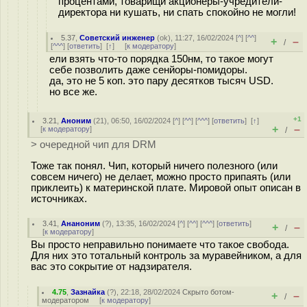
процентами, товарищи акционеры-учредители-
директора ни кушать, ни спать спокойно не могли!
5.37
,
Советский инженер
(
ok
), 11:27, 16/02/2024 [
^
] [
^^
]
+
–
/
[
^^^
] [
ответить
]
[
↑
] [
к модератору
]
ели взять что-то порядка 150нм, то такое могут
себе позволить даже сенйоры-помидоры.
да, это не 5 коп. это пару десятков тысяч USD.
но все же.
+1
3.21
,
Аноним
(
21
), 06:50, 16/02/2024 [
^
] [
^^
] [
^^^
] [
ответить
]
[
↑
]
+
–
[
к модератору
]
/
> очередной чип для DRM
Тоже так понял. Чип, который ничего полезного (или
совсем ничего) не делает, можно просто припаять (или
приклеить) к материнской плате. Мировой опыт описан в
источниках.
3.41
,
Ананоним
(
?
), 13:35, 16/02/2024 [
^
] [
^^
] [
^^^
] [
ответить
]
+
–
/
[
к модератору
]
Вы просто неправильно понимаете что такое свобода.
Для них это тотальный контроль за муравейником, а для
вас это сокрытие от надзирателя.
4.75
,
Зазнайка
(
?
), 22:18, 28/02/2024
Скрыто ботом-
+
–
/
модератором
[
к модератору
]