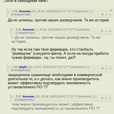
DRM в свободном чипе?
+2
2.28
,
Аноним
(
27
), 08:41, 16/02/2024 [
^
] [
^^
] [
^^^
] [
ответить
]
[
↓
]
+
–
[
к модератору
]
/
Да их шпионы, против наших разведчиков. Та же история.
3.53
,
Аноним
(
-
), 16:20, 16/02/2024 [
^
] [
^^
] [
^^^
] [
ответить
]
+
–
/
[
к модератору
]
> Да их шпионы, против наших разведчиков. Та же
история.
Ну так если там твоя фирмвара, это сталбыть
"разведчик" (секурити фича). А если на гвозди прибита
чужая фирмвара - ну, ты понял, да?!
2.34
,
pfg21
(
ok
), 10:07, 16/02/2024 [
^
] [
^^
] [
^^^
] [
ответить
]
[
↑
]
+
–
/
[
к модератору
]
защищенное хранилище необходимо в коммерческой
деятельности, а х делать, как иначе производитель
может эффективно подтвердить неизменность
установленного ПО ??
3.47
,
Аноним
(
47
), 15:09, 16/02/2024 [
^
] [
^^
] [
^^^
] [
ответить
]
[
↓
]
+
–
/
[
к модератору
]
>как иначе производитель может эффективно
подтвердить неизменность установленного ПО ??