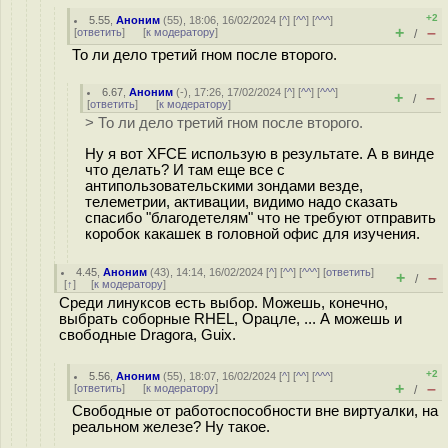
+2
5.55
,
Аноним
(
55
), 18:06, 16/02/2024 [
^
] [
^^
] [
^^^
]
+
–
[
ответить
]
[
к модератору
]
/
То ли дело третий гном после второго.
6.67
,
Аноним
(
-
), 17:26, 17/02/2024 [
^
] [
^^
] [
^^^
]
+
–
/
[
ответить
]
[
к модератору
]
> То ли дело третий гном после второго.
Ну я вот XFCE использую в результате. А в винде
что делать? И там еще все с
антипользовательскими зондами везде,
телеметрии, активации, видимо надо сказать
спасибо "благодетелям" что не требуют отправить
коробок какашек в головной офис для изучения.
4.45
,
Аноним
(
43
), 14:14, 16/02/2024 [
^
] [
^^
] [
^^^
] [
ответить
]
+
–
/
[
↑
] [
к модератору
]
Среди линуксов есть выбор. Можешь, конечно,
выбрать соборные RHEL, Орацле, ... А можешь и
свободные Dragora, Guix.
+2
5.56
,
Аноним
(
55
), 18:07, 16/02/2024 [
^
] [
^^
] [
^^^
]
+
–
[
ответить
]
[
к модератору
]
/
Свободные от работоспособности вне виртуалки, на
реальном железе? Ну такое.