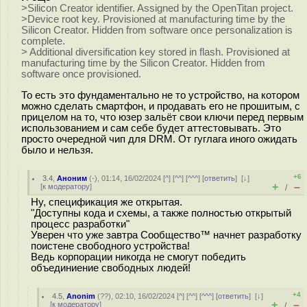
>Silicon Creator identifier. Assigned by the OpenTitan project.
>Device root key. Provisioned at manufacturing time by the
Silicon Creator. Hidden from software once personalization is
complete.
> Additional diversification key stored in flash. Provisioned at
manufacturing time by the Silicon Creator. Hidden from
software once provisioned.
То есть это фундаментально не то устройство, на котором
можно сделать смартфон, и продавать его не прошитым, с
прицелом на то, что юзер зальёт свои ключи перед первым
использованием и сам себе будет аттестовывать. Это
просто очередной чип для DRM. От гуглага иного ожидать
было и нельзя.
+6
3.4
,
Аноним
(
-
), 01:14, 16/02/2024 [
^
] [
^^
] [
^^^
] [
ответить
]
[
↓
]
+
–
[
к модератору
]
/
Ну, спецификация же открытая.
"Доступны кода и схемы, а также полностью открытый
процесс разработки"
Уверен что уже завтра Сообщество™ начнет разработку
поистене свободного устройства!
Ведь корпорации никогда не смогут победить
объединиение свободных людей!
+4
4.5
,
Anonim
(
??
), 02:10, 16/02/2024 [
^
] [
^^
] [
^^^
] [
ответить
]
[
↓
]
+
–
[
к модератору
]
/