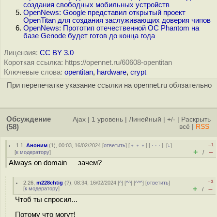
создания свободных мобильных устройств
OpenNews: Google представил открытый проект
OpenTitan для создания заслуживающих доверия чипов
OpenNews: Прототип отечественной ОС Phantom на
базе Genode будет готов до конца года
Лицензия:
CC BY 3.0
Короткая ссылка: https://opennet.ru/60608-opentitan
Ключевые слова:
opentitan
,
hardware
,
crypt
При перепечатке указание ссылки на opennet.ru обязательно
Обсуждение
Ajax
|
1 уровень
|
Линейный
|
+/-
|
Раскрыть
(58)
всё
|
RSS
–1
1.1
,
Аноним
(
1
), 00:03, 16/02/2024 [
ответить
] [
﹢﹢﹢
] [
· · ·
]
[
↓
]
+
–
[
к модератору
]
/
Always on domain — зачем?
–3
2.26
,
m228chtig
(
?
), 08:34, 16/02/2024 [
^
] [
^^
] [
^^^
] [
ответить
]
+
–
[
к модератору
]
/
Чтоб ты спросил...
Потому что могут!