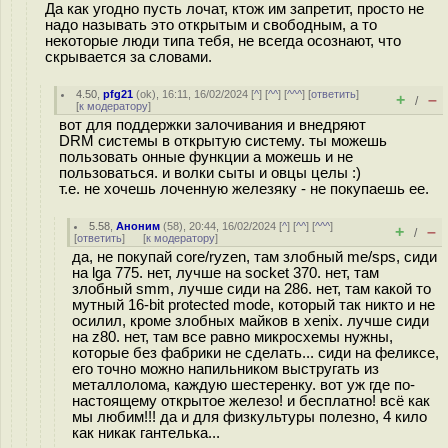
Да как угодно пусть лочат, ктож им запретит, просто не
надо называть это открытым и свободным, а то
некоторые люди типа тебя, не всегда осознают, что
скрывается за словами.
4.50
,
pfg21
(
ok
), 16:11, 16/02/2024 [
^
] [
^^
] [
^^^
] [
ответить
]
+
–
/
[
к модератору
]
вот для поддержки залочивания и внедряют
DRM системы в открытую систему. ты можешь
пользовать онные функции а можешь и не
пользоваться. и волки сыты и овцы целы :)
т.е. не хочешь лоченную железяку - не покупаешь ее.
5.58
,
Аноним
(
58
), 20:44, 16/02/2024 [
^
] [
^^
] [
^^^
]
+
–
/
[
ответить
]
[
к модератору
]
да, не покупай core/ryzen, там злобный me/sps, сиди
на lga 775. нет, лучше на socket 370. нет, там
злобный smm, лучше сиди на 286. нет, там какой то
мутный 16-bit protected mode, который так никто и не
осилил, кроме злобных майков в xenix. лучше сиди
на z80. нет, там все равно микросхемы нужны,
которые без фабрики не сделать... сиди на феликсе,
его точно можно напильником выстругать из
металлолома, каждую шестеренку. вот уж где по-
настоящему открытое железо! и бесплатно! всё как
мы любим!!! да и для физкультуры полезно, 4 кило
как никак гантелька...