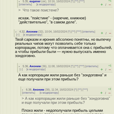
+1
5.35
,
eugener
(
ok
), 10:16, 16/02/2024 [
^
] [
^^
] [
^^^
]
+
–
[
ответить
]
[
к модератору
]
/
> Что такое поистене?
искаж. "пои́стине" - (наречие, книжное)
"действительно", "в самом деле".
4.32
,
Аноним
(
32
), 10:04, 16/02/2024 [
^
] [
^^
] [
^^^
] [
ответить
]
+
–
/
[
↑
] [
к модератору
]
Твой сарказм и ирония абсолюно понятны, но выпечку
реальных чипов могут позволить себе только
корпорации, потому что оплачивается она с прибылей,
а чтобы прибыли были — нужно выпускать именно
зондоговно.
+1
5.36
,
Аноним
(
36
), 11:08, 16/02/2024 [
^
] [
^^
] [
^^^
] [
ответить
]
+
–
[
↓
] [
к модератору
]
/
А как корпорации жили раньше без "зондоговна" и
еще получали при этом прибыль?
+2
6.38
,
Аноним
(
38
), 11:34, 16/02/2024 [
^
] [
^^
] [
^^^
]
+
–
[
ответить
]
[
к модератору
]
/
> А как корпорации жили раньше без "зондоговна"
и еще получали при этом прибыль?
Плохо жили - недополучали прибыль целыми