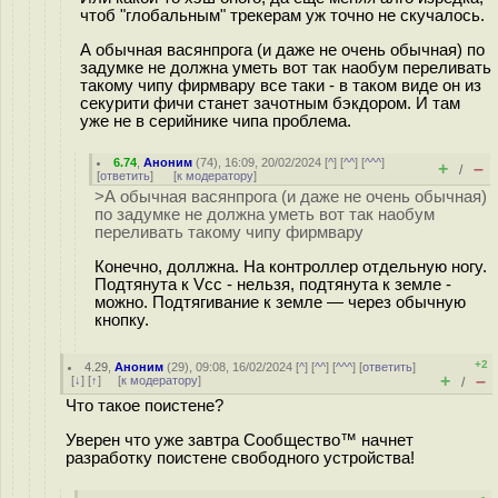
чтоб "глобальным" трекерам уж точно не скучалось.
А обычная васянпрога (и даже не очень обычная) по
задумке не должна уметь вот так наобум переливать
такому чипу фирмвару все таки - в таком виде он из
секурити фичи станет зачотным бэкдором. И там
уже не в серийнике чипа проблема.
6.74
,
Аноним
(
74
), 16:09, 20/02/2024 [
^
] [
^^
] [
^^^
]
+
–
/
[
ответить
]
[
к модератору
]
>А обычная васянпрога (и даже не очень обычная)
по задумке не должна уметь вот так наобум
переливать такому чипу фирмвару
Конечно, доллжна. На контроллер отдельную ногу.
Подтянута к Vcc - нельзя, подтянута к земле -
можно. Подтягивание к земле — через обычную
кнопку.
+2
4.29
,
Аноним
(
29
), 09:08, 16/02/2024 [
^
] [
^^
] [
^^^
] [
ответить
]
+
–
[
↓
] [
↑
] [
к модератору
]
/
Что такое поистене?
Уверен что уже завтра Сообщество™ начнет
разработку поистене свободного устройства!