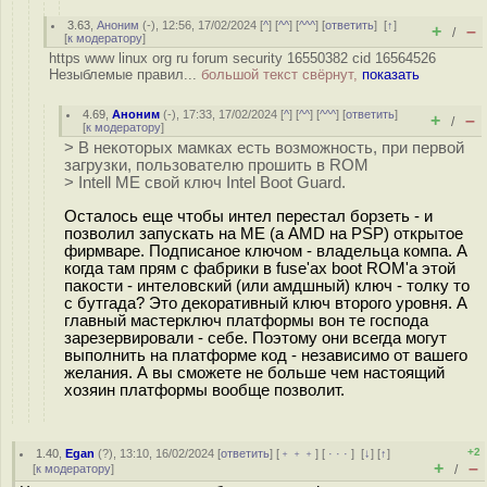
3.63
,
Аноним
(
-
), 12:56, 17/02/2024 [
^
] [
^^
] [
^^^
] [
ответить
]
[
↑
]
+
–
/
[
к модератору
]
https www linux org ru forum security 16550382 cid 16564526
Незыблемые правил...
большой текст свёрнут,
показать
4.69
,
Аноним
(
-
), 17:33, 17/02/2024 [
^
] [
^^
] [
^^^
] [
ответить
]
+
–
/
[
к модератору
]
> В некоторых мамках есть возможность, при первой
загрузки, пользователю прошить в ROM
> Intell ME свой ключ Intel Boot Guard.
Осталось еще чтобы интел перестал борзеть - и
позволил запускать на ME (а AMD на PSP) открытое
фирмваре. Подписаное ключом - владельца компа. А
когда там прям с фабрики в fuse'ах boot ROM'а этой
пакости - интеловский (или амдшный) ключ - толку то
с бутгада? Это декоративный ключ второго уровня. А
главный мастерключ платформы вон те господа
зарезервировали - себе. Поэтому они всегда могут
выполнить на платформе код - независимо от вашего
желания. А вы сможете не больше чем настоящий
хозяин платформы вообще позволит.
+2
1.40
,
Egan
(
?
), 13:10, 16/02/2024 [
ответить
] [
﹢﹢﹢
] [
· · ·
]
[
↓
] [
↑
]
+
–
[
к модератору
]
/