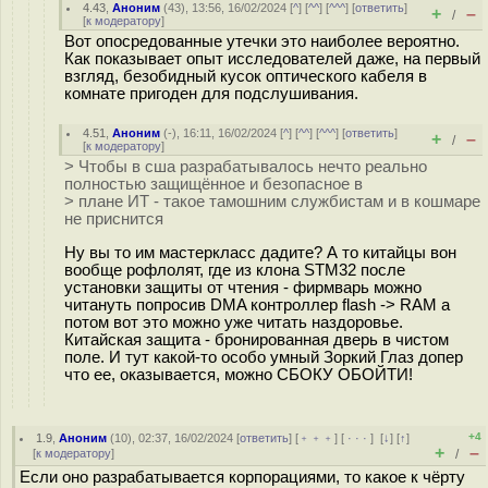
4.43
,
Аноним
(
43
), 13:56, 16/02/2024 [
^
] [
^^
] [
^^^
] [
ответить
]
+
–
/
[
к модератору
]
Вот опосредованные утечки это наиболее вероятно.
Как показывает опыт исследователей даже, на первый
взгляд, безобидный кусок оптического кабеля в
комнате пригоден для подслушивания.
4.51
,
Аноним
(
-
), 16:11, 16/02/2024 [
^
] [
^^
] [
^^^
] [
ответить
]
+
–
/
[
к модератору
]
> Чтобы в сша разрабатывалось нечто реально
полностью защищённое и безопасное в
> плане ИТ - такое тамошним службистам и в кошмаре
не приснится
Ну вы то им мастеркласс дадите? А то китайцы вон
вообще рофлолят, где из клона STM32 после
установки защиты от чтения - фирмварь можно
читануть попросив DMA контроллер flash -> RAM а
потом вот это можно уже читать наздоровье.
Китайская защита - бронированная дверь в чистом
поле. И тут какой-то особо умный Зоркий Глаз допер
что ее, оказывается, можно СБОКУ ОБОЙТИ!
+4
1.9
,
Аноним
(
10
), 02:37, 16/02/2024 [
ответить
] [
﹢﹢﹢
] [
· · ·
]
[
↓
] [
↑
]
+
–
[
к модератору
]
/
Если оно разрабатывается корпорациями, то какое к чёрту