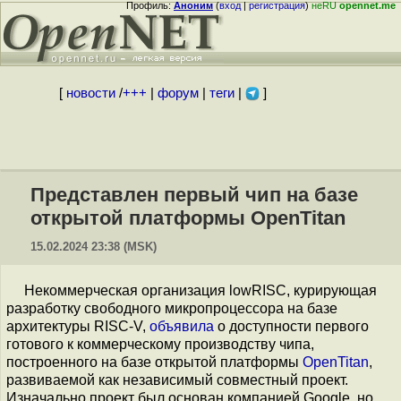
Профиль:
Аноним
(
вход
|
регистрация
)
неRU
opennet.me
[
новости
/
+++
|
форум
|
теги
|
]
Представлен первый чип на базе
открытой платформы OpenTitan
15.02.2024 23:38 (MSK)
Некоммерческая организация lowRISC, курирующая
разработку свободного микропроцессора на базе
архитектуры RISC-V,
объявила
о доступности первого
готового к коммерческому производству чипа,
построенного на базе открытой платформы
OpenTitan
,
развиваемой как независимый совместный проект.
Изначально проект был основан компанией Google, но