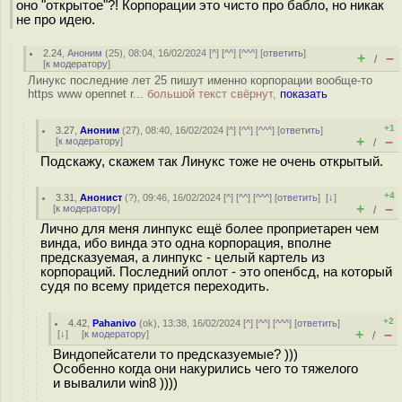
оно "открытое"?! Корпорации это чисто про бабло, но никак
не про идею.
2.24
,
Аноним
(
25
), 08:04, 16/02/2024 [
^
] [
^^
] [
^^^
] [
ответить
]
+
–
/
[
к модератору
]
Линукс последние лет 25 пишут именно корпорации вообще-то
https www opennet r...
большой текст свёрнут,
показать
+1
3.27
,
Аноним
(
27
), 08:40, 16/02/2024 [
^
] [
^^
] [
^^^
] [
ответить
]
+
–
[
к модератору
]
/
Подскажу, скажем так Линукс тоже не очень открытый.
+4
3.31
,
Анонист
(
?
), 09:46, 16/02/2024 [
^
] [
^^
] [
^^^
] [
ответить
]
[
↓
]
+
–
[
к модератору
]
/
Лично для меня линпукс ещё более проприетарен чем
винда, ибо винда это одна корпорация, вполне
предсказуемая, а линпукс - целый картель из
корпораций. Последний оплот - это опенбсд, на который
судя по всему придется переходить.
+2
4.42
,
Pahanivo
(
ok
), 13:38, 16/02/2024 [
^
] [
^^
] [
^^^
] [
ответить
]
+
–
[
↓
] [
к модератору
]
/
Виндопейсатели то предсказуемые? )))
Особенно когда они накурились чего то тяжелого
и вывалили win8 ))))