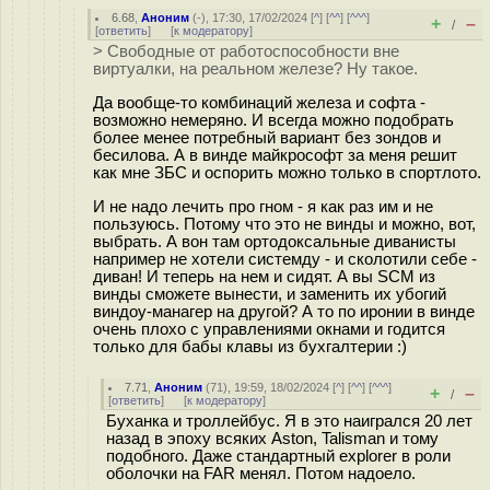
6.68
,
Аноним
(
-
), 17:30, 17/02/2024 [
^
] [
^^
] [
^^^
]
+
–
/
[
ответить
]
[
к модератору
]
> Свободные от работоспособности вне
виртуалки, на реальном железе? Ну такое.
Да вообще-то комбинаций железа и софта -
возможно немеряно. И всегда можно подобрать
более менее потребный вариант без зондов и
бесилова. А в винде майкрософт за меня решит
как мне ЗБС и оспорить можно только в спортлото.
И не надо лечить про гном - я как раз им и не
пользуюсь. Потому что это не винды и можно, вот,
выбрать. А вон там ортодоксальные диванисты
например не хотели системду - и сколотили себе -
диван! И теперь на нем и сидят. А вы SСM из
винды сможете вынести, и заменить их убогий
виндоу-манагер на другой? А то по иронии в винде
очень плохо с управлениями окнами и годится
только для бабы клавы из бухгалтерии :)
7.71
,
Аноним
(
71
), 19:59, 18/02/2024 [
^
] [
^^
] [
^^^
]
+
–
/
[
ответить
]
[
к модератору
]
Буханка и троллейбус. Я в это наигрался 20 лет
назад в эпоху всяких Aston, Talisman и тому
подобного. Даже стандартный explorer в роли
оболочки на FAR менял. Потом надоело.