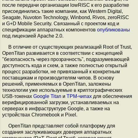
после передачи организации lowRISC к его разработке
присоединились такие компании, как Western Digital,
Seagate, Nuvoton Technology, Winbond, Rivos, zeroRISC
и G+D Mobile Security. Связанный с проектом код и
спецификации аппаратных компонентов
опубликованы
под лицензией Apache 2.0.
В отличие от существующих реализаций Root of Trust,
OpenTitan развивается в соответствии с концепцией
"безопасность через прозрачность", подразумевающей
доступность кода и схем, а также полностью открытый
процесс разработки, не привязанный к конкретным
поставщикам и производителям чипов. В основу
решений, применяемых в OpenTitan, заложены
технологии уже используемые в криптографических
USB-токенах
Google Titan
и
TPM-чипах
для обеспечения
верифицированной загрузки, устанавливаемых на
серверах в инфраструктуре Google, а также на
устройствах Chromebook и Pixel.
OpenTitan представляет собой платформу для
создания заслуживающих доверия аппаратных