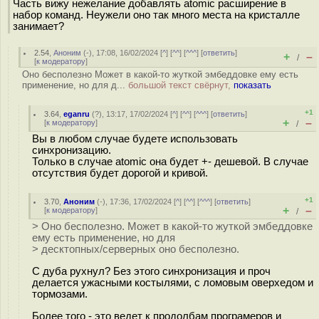
Часть вижу нежелание добавлять atomic расширение в
набор команд. Неужели оно так много места на кристалле
занимает?
2.54
,
Аноним
(
-
), 17:08, 16/02/2024 [
^
] [
^^
] [
^^^
] [
ответить
]
+
–
/
[
к модератору
]
Оно бесполезно Может в какой-то жуткой эмбеддовке ему есть
применение, но для д...
большой текст свёрнут,
показать
+1
3.64
,
eganru
(
?
), 13:17, 17/02/2024 [
^
] [
^^
] [
^^^
] [
ответить
]
+
–
[
к модератору
]
/
Вы в любом случае будете использовать
синхронизацию.
Только в случае atomic она будет +- дешевой. В случае
отсутствия будет дорогой и кривой.
+1
3.70
,
Аноним
(
-
), 17:36, 17/02/2024 [
^
] [
^^
] [
^^^
] [
ответить
]
+
–
[
к модератору
]
/
> Оно бесполезно. Может в какой-то жуткой эмбеддовке
ему есть применение, но для
> десктопных/серверных оно бесполезно.
С дуба рухнул? Без этого синхронизация и проч
делается ужасными костылями, с ломовым оверхедом и
тормозами.
Более того - это ведет к продолбам програмеров и