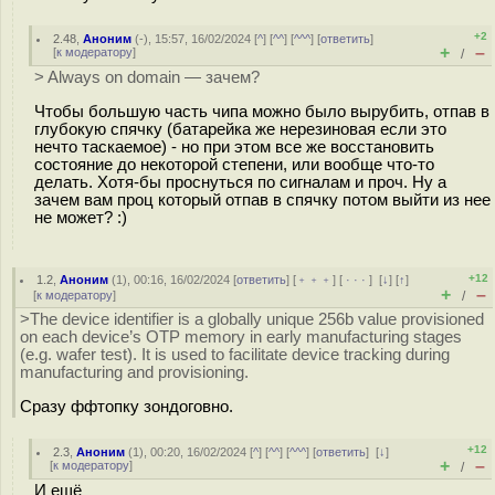
+2
2.48
,
Аноним
(
-
), 15:57, 16/02/2024 [
^
] [
^^
] [
^^^
] [
ответить
]
+
–
[
к модератору
]
/
> Always on domain — зачем?
Чтобы большую часть чипа можно было вырубить, отпав в
глубокую спячку (батарейка же нерезиновая если это
нечто таскаемое) - но при этом все же восстановить
состояние до некоторой степени, или вообще что-то
делать. Хотя-бы проснуться по сигналам и проч. Ну а
зачем вам проц который отпав в спячку потом выйти из нее
не может? :)
+12
1.2
,
Аноним
(
1
), 00:16, 16/02/2024 [
ответить
] [
﹢﹢﹢
] [
· · ·
]
[
↓
] [
↑
]
+
–
[
к модератору
]
/
>The device identifier is a globally unique 256b value provisioned
on each device’s OTP memory in early manufacturing stages
(e.g. wafer test). It is used to facilitate device tracking during
manufacturing and provisioning.
Сразу ффтопку зондоговно.
+12
2.3
,
Аноним
(
1
), 00:20, 16/02/2024 [
^
] [
^^
] [
^^^
] [
ответить
]
[
↓
]
+
–
[
к модератору
]
/
И ещё