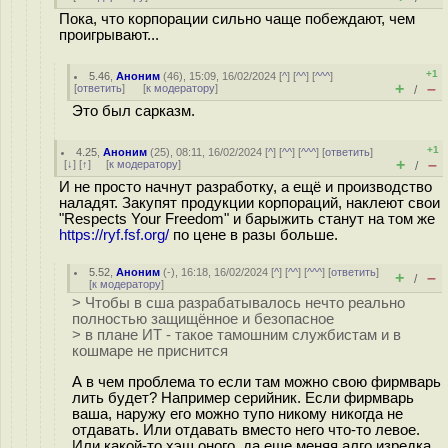
Пока, что корпорации сильно чаще побеждают, чем
проигрывают...
+1
5.46
,
Аноним
(
46
), 15:09, 16/02/2024 [
^
] [
^^
] [
^^^
]
+
–
[
ответить
]
[
к модератору
]
/
Это был сарказм.
+1
4.25
,
Аноним
(
25
), 08:11, 16/02/2024 [
^
] [
^^
] [
^^^
] [
ответить
]
+
–
[
↓
] [
↑
] [
к модератору
]
/
И не просто начнут разработку, а ещё и производство
наладят. Закупят продукции корпораций, наклеют свои
"Respects Your Freedom" и барыжить станут на том же
https://ryf.fsf.org/
по цене в разы больше.
5.52
,
Аноним
(
-
), 16:18, 16/02/2024 [
^
] [
^^
] [
^^^
] [
ответить
]
+
–
/
[
к модератору
]
> Чтобы в сша разрабатывалось нечто реально
полностью защищённое и безопасное
> в плане ИТ - такое тамошним службистам и в
кошмаре не приснится
А в чем проблема то если там можно свою фирмварь
лить будет? Например серийник. Если фирмварь
ваша, наружу его можно тупо никому никогда не
отдавать. Или отдавать вместо него что-то левое.
Или какой-то хэш оного, да еще меняя алго изредка,