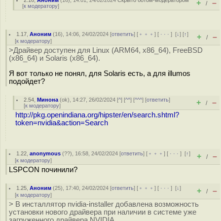
2.16
,
Аноним
(
16
), 14:01, 24/02/2024
Скрыто ботом-модератором
+
–
/
[
к модератору
]
1.17
,
Аноним
(
16
), 14:06, 24/02/2024 [
ответить
] [
﹢﹢﹢
] [
· · ·
]
[
↓
] [
↑
]
+
–
/
[
к модератору
]
>Драйвер доступен для Linux (ARM64, x86_64), FreeBSD
(x86_64) и Solaris (x86_64).
Я вот только не понял, для Solaris есть, а для illumos
подойдет?
2.54
,
Минона
(
ok
), 14:27, 26/02/2024 [
^
] [
^^
] [
^^^
] [
ответить
]
+
–
/
[
к модератору
]
http://pkg.openindiana.org/hipster/en/search.shtml?
token=nvidia&action=Search
1.22
,
anonymous
(
??
), 16:58, 24/02/2024 [
ответить
] [
﹢﹢﹢
] [
· · ·
]
[
↑
]
+
–
/
[
к модератору
]
LSPCON починили?
1.25
,
Аноним
(
25
), 17:40, 24/02/2024 [
ответить
] [
﹢﹢﹢
] [
· · ·
]
[
↓
]
+
–
/
[
к модератору
]
> В инсталлятор nvidia-installer добавлена возможность
установки нового драйвера при наличии в системе уже
загруженного драйвера NVIDIA.