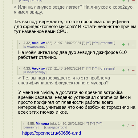
+
–
[
к модератору
]
/
> Или на линуксе везде лагает? На линуксе с коре2дуо,
я имел ввиду.
Т.е. вы подтверждаете, что это проблема специфична
для фридесктопного мусора? И кстати непонятно причем
тут названное вами CPU.
4.32
,
Аноним
(
32
), 21:07, 24/02/2024 [
^
] [
^^
] [
^^^
] [
ответить
]
+
–
/
[
к модератору
]
На моём интел кор два дуо энвидия джифорсе 610
работает отлично.
4.33
,
Аноним
(
33
), 21:48, 24/02/2024 [
^
] [
^^
] [
^^^
] [
ответить
]
+
–
/
[
к модератору
]
> Т.е. вы подтверждаете, что это проблема
специфична для фридесктопного мусора?
У меня не Nvidia, а достаточно древняя встройка
времён хасвела, недавно установил chrome os flex и
просто прифигел от плавности работы всего
интерфейса, учитывая что оно безбожно тормозило на
всех этих гномах и kde.
5.55
,
Минона
(
ok
), 14:30, 26/02/2024 [
^
] [
^^
] [
^^^
]
+
–
/
[
ответить
]
[
к модератору
]
https://opennet.ru/60656-amd