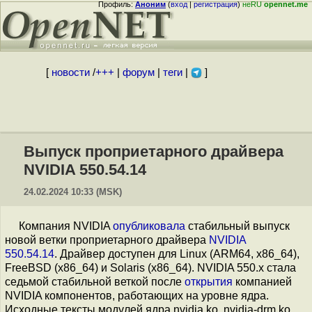
Профиль:
Аноним
(
вход
|
регистрация
)
неRU
opennet.me
[
новости
/
+++
|
форум
|
теги
|
]
Выпуск проприетарного драйвера
NVIDIA 550.54.14
24.02.2024 10:33 (MSK)
Компания NVIDIA
опубликовала
стабильный выпуск
новой ветки проприетарного драйвера
NVIDIA
550.54.14
. Драйвер доступен для Linux (ARM64, x86_64),
FreeBSD (x86_64) и Solaris (x86_64). NVIDIA 550.x стала
седьмой стабильной веткой после
открытия
компанией
NVIDIA компонентов, работающих на уровне ядра.
Исходные тексты модулей ядра nvidia.ko, nvidia-drm.ko