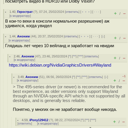
посмотреть видео в HDR10 или Dolby Vision?
1.40
,
Герострат
(
?
), 07:24, 25/02/2024 [
ответить
] [
﹢﹢﹢
] [
· · ·
]
+
–
/
[
к модератору
]
В кои-то веки в консоли нормальное разрешение) аж
удивился, когда увидел
1.44
,
Аноним
(
44
), 20:37, 25/02/2024 [
ответить
] [
﹢﹢﹢
] [
· · ·
]
[
↓
]
+
–
/
[
к модератору
]
Глядишь лет через 10 вейланд и заработает на нвидии
2.46
,
Аноним
(
47
), 23:46, 25/02/2024 [
^
] [
^^
] [
^^^
] [
ответить
]
+
–
/
[
к модератору
]
https://wiki.debian.org/NvidiaGraphicsDrivers#Wayland
–1
3.49
,
Аноним
(
51
), 06:56, 26/02/2024 [
^
] [
^^
] [
^^^
] [
ответить
]
[
↓
]
+
–
[
к модератору
]
/
> The 495-series driver (or newer) is recommended for the
best experience, as older versions only support Wayland
through an NVIDIA-specific API which is not supported by all
desktops, and is generally less reliable.
Понятно, у многих он не заработает вообще никогда.
4.59
,
iPony129412
(
?
), 08:22, 27/02/2024 [
^
] [
^^
] [
^^^
]
+
–
/
[
ответить
]
[
к модератору
]