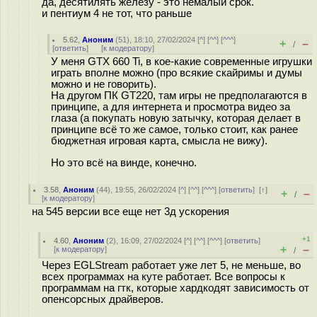
да, десятилять железу - это немалый срок.
и пентиум 4 не тот, что раньше
5.62
,
Аноним
(
51
), 18:10, 27/02/2024 [
^
] [
^^
] [
^^^
]
+
–
/
[
ответить
]
[
к модератору
]
У меня GTX 660 Ti, в кое-какие современные игрушки
играть вполне можно (про всякие скайримы и думы
можно и не говорить).
На другом ПК GT220, там игры не предполагаются в
принципе, а для интернета и просмотра видео за
глаза (а покупать новую затычку, которая делает в
принципе всё то же самое, только стоит, как ранее
бюджетная игровая карта, смысла не вижу).
Но это всё на винде, конечно.
3.58
,
Аноним
(
44
), 19:55, 26/02/2024 [
^
] [
^^
] [
^^^
] [
ответить
]
[
↑
]
+
–
/
[
к модератору
]
на 545 версии все еще нет 3д ускорения
+1
4.60
,
Аноним
(
2
), 16:09, 27/02/2024 [
^
] [
^^
] [
^^^
] [
ответить
]
+
–
[
к модератору
]
/
Через EGLStream работает уже лет 5, не меньше, во
всех программах на куте работает. Все вопросы к
программам на гтк, которые хардкодят зависимость от
опенсорсных драйверов.