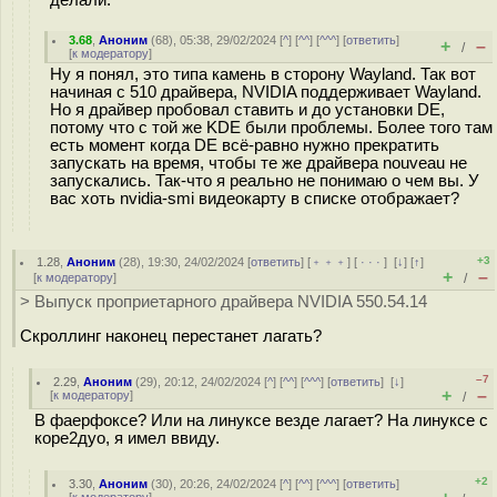
делали.
3.68
,
Аноним
(
68
), 05:38, 29/02/2024 [
^
] [
^^
] [
^^^
] [
ответить
]
+
–
/
[
к модератору
]
Ну я понял, это типа камень в сторону Wayland. Так вот
начиная с 510 драйвера, NVIDIA поддерживает Wayland.
Но я драйвер пробовал ставить и до установки DE,
потому что с той же KDE были проблемы. Более того там
есть момент когда DE всё-равно нужно прекратить
запускать на время, чтобы те же драйвера nouveau не
запускались. Так-что я реально не понимаю о чем вы. У
вас хоть nvidia-smi видеокарту в списке отображает?
+3
1.28
,
Аноним
(
28
), 19:30, 24/02/2024 [
ответить
] [
﹢﹢﹢
] [
· · ·
]
[
↓
] [
↑
]
+
–
[
к модератору
]
/
> Выпуск проприетарного драйвера NVIDIA 550.54.14
Скроллинг наконец перестанет лагать?
–7
2.29
,
Аноним
(
29
), 20:12, 24/02/2024 [
^
] [
^^
] [
^^^
] [
ответить
]
[
↓
]
+
–
[
к модератору
]
/
В фаерфоксе? Или на линуксе везде лагает? На линуксе с
коре2дуо, я имел ввиду.
+2
3.30
,
Аноним
(
30
), 20:26, 24/02/2024 [
^
] [
^^
] [
^^^
] [
ответить
]