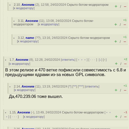
2.10
,
Аноним
(
2
), 12:58, 24/02/2024
Скрыто ботом-модератором
+
–
/
[
к модератору
]
+1
3.11
,
Аноним
(
11
), 13:08, 24/02/2024
Скрыто ботом-
+
–
модератором
[
к модератору
]
/
+1
3.12
,
name
(
??
), 13:16, 24/02/2024
Скрыто ботом-модератором
+
–
[
к модератору
]
/
+2
1.7
,
Аноним
(
8
), 12:28, 24/02/2024 [
ответить
] [
﹢﹢﹢
] [
· · ·
]
[
↓
] [
↑
]
+
–
[
к модератору
]
/
В этом релизе и 470 ветке пофиксили совместимость с 6.8 и
предыдущими ядрами из-за новых GPL символов.
+1
2.14
,
Аноним
(
11
), 13:19, 24/02/2024 [
^
] [
^^
] [
^^^
] [
ответить
]
+
–
[
к модератору
]
/
Да,470.239.06 тоже вышел.
1.15
,
Аноним
(
-
), 13:49, 24/02/2024
Скрыто ботом-модератором
[
﹢﹢
–1
+
–
﹢
] [
· · ·
] [
к модератору
]
/