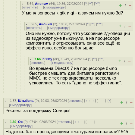
5.64
,
Аноним
(
64
), 19:36, 27/02/2024 [
^
] [
^^
] [
^^^
]
+
–
/
[
ответить
]
[
к модератору
]
У меня вопросы к gtk и qt - а зачем им нужно 3d?
6.65
,
Аноним
(
2
), 19:58, 27/02/2024 [
^
] [
^^
] [
^^^
]
+
–
/
[
ответить
]
[
к модератору
]
Оно им нужно, потому что ускорение 2д-операций
из видеокарт уже выкинули, а на процессоре
композитить и отрисовывать окна всё ещё не
эффективно, особенно большие.
7.66
,
n00by
(
ok
), 15:49, 28/02/2024 [
^
] [
^^
] [
^^^
]
+
–
/
[
ответить
]
[
к модератору
]
Во времена DirectX 7 на процессоре было
быстрее смешать два битмапа регистрами
MMX, но с тех пор видеокарты несколько
ускорились. То есть "давно не эффективно".
1.57
,
Штыбель
(
?
), 19:03, 26/02/2024 [
ответить
] [
﹢﹢﹢
] [
· · ·
]
[
↑
]
+
–
/
[
к модератору
]
Респект за поддержку Соляры!
1.69
,
Oe
(
?
), 07:04, 02/03/2024 [
ответить
] [
﹢﹢﹢
] [
· · ·
]
+
–
/
[
к модератору
]
Надеюсь баг с пропадающими текстурами исправили? 545