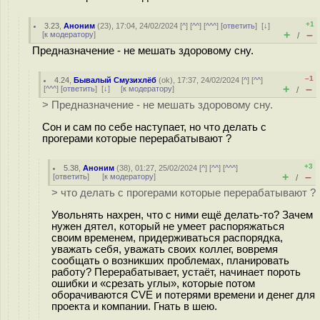
+1
3.23
,
Аноним
(
23
), 17:04, 24/02/2024 [
^
] [
^^
] [
^^^
] [
ответить
]
[
↓
]
+
–
[
к модератору
]
/
Предназначение - не мешать здоровому сну.
–1
4.24
,
Бывалый Смузихлёб
(
ok
), 17:37, 24/02/2024 [
^
] [
^^
]
+
–
[
^^^
] [
ответить
]
[
↓
] [
к модератору
]
/
> Предназначение - не мешать здоровому сну.
Сон и сам по себе наступает, но что делать с
прогерами которые перерабатывают ?
+3
5.38
,
Аноним
(
38
), 01:27, 25/02/2024 [
^
] [
^^
] [
^^^
]
+
–
[
ответить
]
[
к модератору
]
/
> что делать с прогерами которые перерабатывают ?
Увольнять нахрен, что с ними ещё делать-то? Зачем
нужен дятел, который не умеет распоряжаться
своим временем, придерживаться распорядка,
уважать себя, уважать своих коллег, вовремя
сообщать о возникших проблемах, планировать
работу? Перерабатывает, устаёт, начинает пороть
ошибки и «срезать углы», которые потом
оборачиваются CVE и потерями времени и денег для
проекта и компании. Гнать в шею.