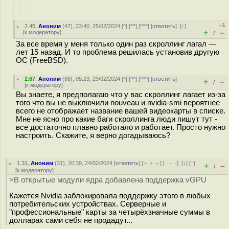
–1
2.45
,
Аноним
(
47
), 23:40, 25/02/2024 [
^
] [
^^
] [
^^^
] [
ответить
]
[
↑
]
+
–
[
к модератору
]
/
За все время у меня только один раз скроллинг лагал —
лет 15 назад. И то проблема решилась установив другую
ОС (FreeBSD).
2.67
,
Аноним
(
68
), 05:23, 29/02/2024 [
^
] [
^^
] [
^^^
] [
ответить
]
+
–
/
[
к модератору
]
Вы знаете, я предполагаю что у вас скроллинг лагает из-за
того что вы не выключили nouveau и nvidia-smi вероятнее
всего не отображает название вашей видеокарты в списке.
Мне не ясно про какие баги скроллинга люди пишут тут -
все достаточно плавно работало и работает. Просто нужно
настроить. Скажите, я верно догадываюсь?
1.31
,
Аноним
(
31
), 20:39, 24/02/2024 [
ответить
] [
﹢﹢﹢
] [
· · ·
]
[
↓
] [
↑
]
+
–
/
[
к модератору
]
>В открытые модули ядра добавлена поддержка vGPU
Кажется Nvidia заблокировала поддержку этого в любых
потребительских устройствах. Серверные и
"профессиональные" карты за четырёхзначные суммы в
долларах сами себя не продадут...