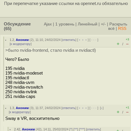
При перепечатке указание ссылки на opennet.ru обязательно
Обсуждение
Ajax
|
1 уровень
|
Линейный
|
+/-
|
Раскрыть
(65)
всё
|
RSS
+3
1.2
,
Аноним
(
2
), 11:10, 24/02/2024 [
ответить
] [
﹢﹢﹢
] [
· · ·
]
+
–
[
к модератору
]
/
>было nvidia-frontend, стало nvidia и nvidiactl)
Чего? Было
195 nvidia
195 nvidia-modeset
195 nvidiactl
248 nvidia-uvm
249 nvidia-nvswitch
250 nvidia-nvlink
251 nvidia-caps
+1
1.3
,
Аноним
(
3
), 11:37, 24/02/2024 [
ответить
] [
﹢﹢﹢
] [
· · ·
]
[
↓
]
+
–
[
к модератору
]
/
Sway в VR, восхитительно
2.42
,
Аноним
(
42
), 14:11, 25/02/2024 [
^
] [
^^
] [
^^^
] [
ответить
]
+
–