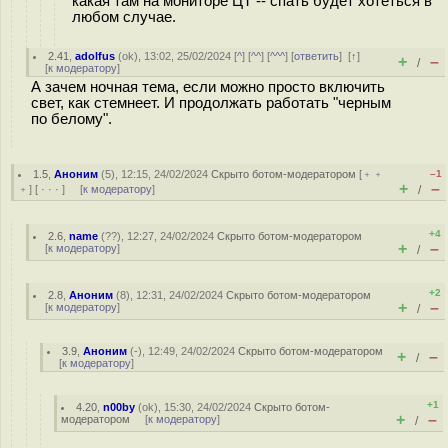
какая там на мониторе ЦТ -- спать будет хотеться в
любом случае.
2.41
,
adolfus
(
ok
), 13:02, 25/02/2024 [
^
] [
^^
] [
^^^
] [
ответить
]
[
↑
]
+
–
/
[
к модератору
]
А зачем ночная тема, если можно просто включить
свет, как стемнеет. И продолжать работать "черным
по белому".
1.5
,
Аноним
(
5
), 12:15, 24/02/2024
Скрыто ботом-модератором
[
﹢﹢
–1
+
–
﹢
] [
· · ·
] [
к модератору
]
/
+4
2.6
,
name
(
??
), 12:27, 24/02/2024
Скрыто ботом-модератором
+
–
[
к модератору
]
/
+2
2.8
,
Аноним
(
8
), 12:31, 24/02/2024
Скрыто ботом-модератором
+
–
[
к модератору
]
/
3.9
,
Аноним
(
-
), 12:49, 24/02/2024
Скрыто ботом-модератором
+
–
/
[
к модератору
]
+1
4.20
,
n00by
(
ok
), 15:30, 24/02/2024
Скрыто ботом-
+
–
модератором
[
к модератору
]
/