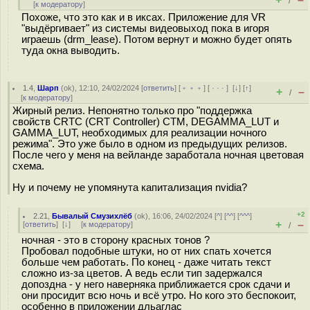
/
[
к модератору
]
Похоже, что это как и в иксах. Приложение для VR
"выдёргивает" из системы видеовыход пока в игоря
играешь (drm_lease). Потом вернут и можно будет опять
туда окна выводить.
1.4
,
Шарп
(
ok
), 12:10, 24/02/2024 [
ответить
] [
﹢﹢﹢
] [
· · ·
]
[
↓
] [
↑
]
+
–
/
[
к модератору
]
Жирный релиз. Непонятно только про "поддержка
свойств CRTC (CRT Controller) CTM, DEGAMMA_LUT и
GAMMA_LUT, необходимых для реализации ночного
режима". Это уже было в одном из предыдущих релизов.
После чего у меня на вейланде заработала ночная цветовая
схема.
Ну и почему не упомянута капитализация nvidia?
+2
2.21
,
Бывалый Смузихлёб
(
ok
), 16:06, 24/02/2024 [
^
] [
^^
] [
^^^
]
+
–
[
ответить
]
[
↓
] [
к модератору
]
/
ночная - это в сторону красных тонов ?
Пробовал подобные штуки, но от них спать хочется
больше чем работать. По конец - даже читать текст
сложно из-за цветов. А ведь если тип задержался
допоздна - у него наверняка приближается срок сдачи и
они просидит всю ночь и всё утро. Но кого это беспокоит,
особенно в приложении дльаглас