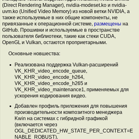
(Direct Rendering Manager), nvidia-modeset.ko и nvidia-
uvm.ko (Unified Video Memory) из новой ветки NVIDIA, а
также используемые в них общие компоненты, не
привязанные к операционной системе,
размещены
на
GitHub. Прошивки и используемые в пространстве
пользователя библиотеки, такие как стеки CUDA,
OpenGL и Vulkan, остаются проприетарными.
Основные новшества:
Реализована поддержка Vulkan-расширений
VK_KHR_video_encode_queue,
VK_KHR_video_encode_h264,
VK_KHR_video_encode_h265 и
VK_KHR_video_maintenance1, применяемых для
ускорения кодирования видео.
Добавлен профиль приложения для повышения
производительности композитного менеджера
Kwin на системах с гибридной графикой
(включается через
OGL_DEDICATED_HW_STATE_PER_CONTEXT=E
NABLE_ROBUST).