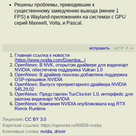
Решены проблемы, приводившие к
существенному замедлению вывода (менее 1
FPS) в Wayland-приложениях на системах с GPU
серий Maxwell, Volta, и Pascal.
+
–
исправить
/
+17
Главная ссылка к новости
(
https://www.nvidia.com/Downloa...
)
OpenNews: В NVK, открытом драйвере для видеокарт
NVIDIA, обеспечена поддержка Vulkan 1.0
OpenNews: В драйвер nouveau добавлена поддержка
GSP-прошивок NVIDIA
OpenNews: Выпуск проприетарного драйвера NVIDIA
545.29.02
OpenNews: Представлен TuxClocker 1.0, интерфейс для
разгона видеокарт NVIDIA
OpenNews: Компания NVIDIA опубликовала код RTX
Remix Runtime
Лицензия:
CC BY 3.0
Короткая ссылка: https://opennet.ru/60658-nvidia
Ключевые слова:
nvidia
,
driver