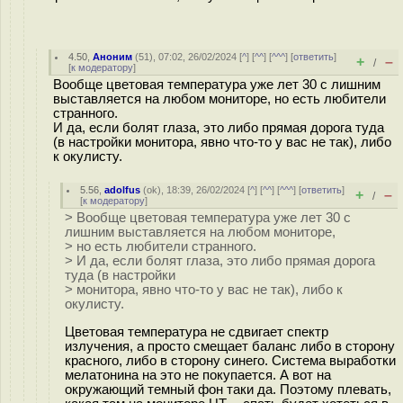
4.50
,
Аноним
(
51
), 07:02, 26/02/2024 [
^
] [
^^
] [
^^^
] [
ответить
]
+
–
/
[
к модератору
]
Вообще цветовая температура уже лет 30 с лишним
выставляется на любом мониторе, но есть любители
странного.
И да, если болят глаза, это либо прямая дорога туда
(в настройки монитора, явно что-то у вас не так), либо
к окулисту.
5.56
,
adolfus
(
ok
), 18:39, 26/02/2024 [
^
] [
^^
] [
^^^
] [
ответить
]
+
–
/
[
к модератору
]
> Вообще цветовая температура уже лет 30 с
лишним выставляется на любом мониторе,
> но есть любители странного.
> И да, если болят глаза, это либо прямая дорога
туда (в настройки
> монитора, явно что-то у вас не так), либо к
окулисту.
Цветовая температура не сдвигает спектр
излучения, а просто смещает баланс либо в сторону
красного, либо в сторону синего. Система выработки
мелатонина на это не покупается. А вот на
окружающий темный фон таки да. Поэтому плевать,