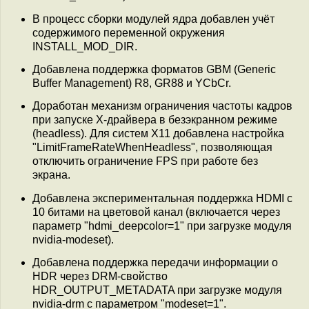
В процесс сборки модулей ядра добавлен учёт
содержимого переменной окружения
INSTALL_MOD_DIR.
Добавлена поддержка форматов GBM (Generic
Buffer Management) R8, GR88 и YCbCr.
Доработан механизм ограничения частоты кадров
при запуске X-драйвера в безэкранном режиме
(headless). Для систем X11 добавлена настройка
"LimitFrameRateWhenHeadless", позволяющая
отключить ограничение FPS при работе без
экрана.
Добавлена экспериментальная поддержка HDMI с
10 битами на цветовой канал (включается через
параметр "hdmi_deepcolor=1" при загрузке модуля
nvidia-modeset).
Добавлена поддержка передачи информации о
HDR через DRM-свойство
HDR_OUTPUT_METADATA при загрузке модуля
nvidia-drm с параметром "modeset=1".