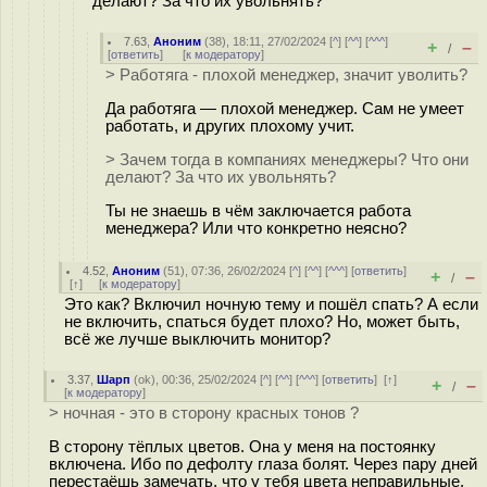
делают? За что их увольнять?
7.63
,
Аноним
(
38
), 18:11, 27/02/2024 [
^
] [
^^
] [
^^^
]
+
–
/
[
ответить
]
[
к модератору
]
> Работяга - плохой менеджер, значит уволить?
Да работяга — плохой менеджер. Сам не умеет
работать, и других плохому учит.
> Зачем тогда в компаниях менеджеры? Что они
делают? За что их увольнять?
Ты не знаешь в чём заключается работа
менеджера? Или что конкретно неясно?
4.52
,
Аноним
(
51
), 07:36, 26/02/2024 [
^
] [
^^
] [
^^^
] [
ответить
]
+
–
/
[
↑
] [
к модератору
]
Это как? Включил ночную тему и пошёл спать? А если
не включить, спаться будет плохо? Но, может быть,
всё же лучше выключить монитор?
3.37
,
Шарп
(
ok
), 00:36, 25/02/2024 [
^
] [
^^
] [
^^^
] [
ответить
]
[
↑
]
+
–
/
[
к модератору
]
> ночная - это в сторону красных тонов ?
В сторону тёплых цветов. Она у меня на постоянку
включена. Ибо по дефолту глаза болят. Через пару дней
перестаёшь замечать, что у тебя цвета неправильные.