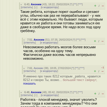
6.43
,
Аноним
(
43
), 18:22, 25/02/2024 [
^
] [
^^
] [
^^^
]
+
–
/
[
ответить
]
[
↓
] [
к модератору
]
Такие ребята, которые порют ошибки и срезают
углы, обычно как раз не перерабатывают - у них
всё с этим нормально. Но бывают люди, которым
нравится их работа и они готовы заниматься ею
даже в свободное время. Не надо всех под одну
гребёнку.
7.51
,
Аноним
(
51
), 07:35, 26/02/2024 [
^
] [
^^
] [
^^^
]
+
–
/
[
ответить
]
[
к модератору
]
Невозможно работать мозгов более восьми
часов, особенно на одну тему.
Фактически даже восемь часов непрерывно
невозможно.
–1
7.61
,
Аноним
(
38
), 18:05, 27/02/2024 [
^
] [
^^
] [
^^^
]
+
–
[
ответить
]
[
к модератору
]
/
Я именно про таких 8212 которым _работа_ нравится
8212 и говорю Ты, возмо...
большой текст свёрнут,
показать
6.48
,
Аноним
(
48
), 05:42, 26/02/2024 [
^
] [
^^
] [
^^^
]
+
–
/
[
ответить
]
[
↑
] [
к модератору
]
Работяга - плохой менеджер, значит уволить?
Зачем тогда в компаниях менеджеры? Что они