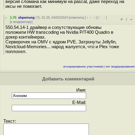
версия сломана как минимум на pascal, даже переход на
иксы не помогает.
1.70
,
shperrung
(
?
), 01:25, 04/03/2024 [
ответить
] [
﹢﹢﹢
] [
· · ·
]
+
–
/
[
к модератору
]
550.54.14-1 драйвер и сопутствующие обновы
положили HW transcoding на Nvidia P/T400 Quadro в
докер контейнерах.
Серверочек на OMV с ядром PVE. Затронуты Jellyfin,
Nextcloud-Memories... народ жалуется, что и Plex тоже
поплохел.
игнорирование участников
|
лог модерирования
Добавить комментарий
Имя:
E-Mail:
Текст: