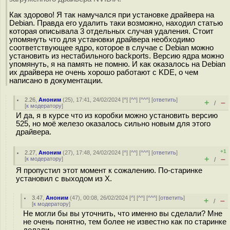
Как здорово! Я так намучался при установке драйвера на
Debian. Правда его удалить таки возможно, находил статью
которая описывала 3 отдельных случая удаления. Стоит
упомянуть что для установки драйвера необходимо
соответствующее ядро, которое в случае с Debian можно
установить из нестабильного backports. Версию ядра можно
упомянуть, я на память не помню. И как оказалось на Debian
их драйвера не очень хорошо работают с KDE, о чем
написано в документации.
2.26
,
Аноним
(
25
), 17:41, 24/02/2024 [
^
] [
^^
] [
^^^
] [
ответить
]
+
–
/
[
к модератору
]
И да, я в курсе что из коробки можно установить версию
525, но моё железо оказалось сильно новым для этого
драйвера.
+1
2.27
,
Аноним
(
27
), 17:48, 24/02/2024 [
^
] [
^^
] [
^^^
] [
ответить
]
+
–
[
к модератору
]
/
Я пропустил этот момент к сожалению. По-старинке
установил с выходом из X.
3.47
,
Аноним
(
47
), 00:08, 26/02/2024 [
^
] [
^^
] [
^^^
] [
ответить
]
+
–
/
[
к модератору
]
Не могли бы вы уточнить, что именно вы сделали? Мне
не очень понятно, тем более не известно как по старинке