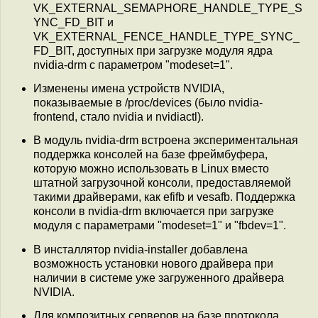
VK_EXTERNAL_SEMAPHORE_HANDLE_TYPE_S
YNC_FD_BIT и
VK_EXTERNAL_FENCE_HANDLE_TYPE_SYNC_
FD_BIT, доступных при загрузке модуля ядра
nvidia-drm с параметром "modeset=1".
Изменены имена устройств NVIDIA,
показываемые в /proc/devices (было nvidia-
frontend, стало nvidia и nvidiactl).
В модуль nvidia-drm встроена экспериментальная
поддержка консолей на базе фреймбуфера,
которую можно использовать в Linux вместо
штатной загрузочной консоли, предоставляемой
такими драйверами, как efifb и vesafb. Поддержка
консоли в nvidia-drm включается при загрузке
модуля с параметрами "modeset=1" и "fbdev=1".
В инсталлятор nvidia-installer добавлена
возможность установки нового драйвера при
наличии в системе уже загруженного драйвера
NVIDIA.
Для композитных серверов на базе протокола