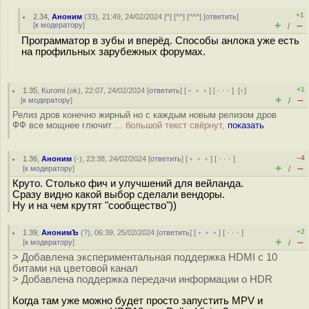
+1
2.34
,
Аноним
(
33
), 21:49, 24/02/2024 [
^
] [
^^
] [
^^^
] [
ответить
]
+
–
[
к модератору
]
/
Программатор в зубы и вперёд. Способы анлока уже есть
на профильных зарубежных форумах.
+1
1.35
,
Kuromi
(
ok
), 22:07, 24/02/2024 [
ответить
] [
﹢﹢﹢
] [
· · ·
]
[
↑
]
+
–
[
к модератору
]
/
Релиз дров конечно жирный но с каждым новым релизом дров
ФФ все мощнее глючит ...
большой текст свёрнут,
показать
–4
1.36
,
Аноним
(
-
), 23:38, 24/02/2024 [
ответить
] [
﹢﹢﹢
] [
· · ·
]
+
–
[
к модератору
]
/
Круто. Столько фич и улучшений для вейланда.
Сразу видно какой выбор сделали вендоры.
Ну и на чем крутят "сообщество"))
+2
1.39
,
АнонимЪ
(
?
), 06:39, 25/02/2024 [
ответить
] [
﹢﹢﹢
] [
· · ·
]
+
–
[
к модератору
]
/
> Добавлена экспериментальная поддержка HDMI с 10
битами на цветовой канал
> Добавлена поддержка передачи информации о HDR
Когда там уже можно будет просто запустить MPV и