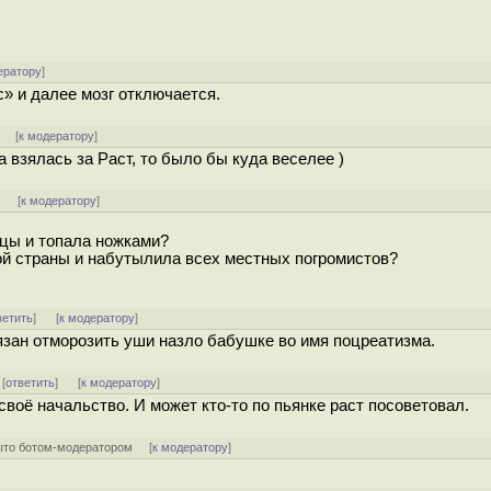
ератору
]
с» и далее мозг отключается.
] [
к модератору
]
зялась за Раст, то было бы куда веселее )
]
[
к модератору
]
ицы и топала ножками?
той страны и набутылила всех местных погромистов?
ветить
]
[
к модератору
]
бязан отморозить уши назло бабушке во имя поцреатизма.
 [
ответить
]
[
к модератору
]
своё начальство. И может кто-то по пьянке раст посоветовал.
ыто ботом-модератором
[
к модератору
]