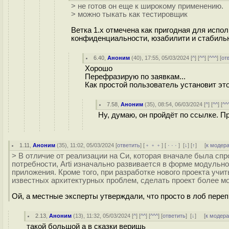
> не готов он еще к широкому применению.
> можно тыкать как тестировщик
Ветка 1.x отмечена как пригодная для исп
конфиденциальности, юзабилити и стабильно
6.40
,
Аноним
(
40
), 17:55, 05/03/2024 [
^
] [
^^
] [
^^^
] [
от
Хорошо
Перефразирую по заявкам...
Как простой пользователь установит это
7.58
,
Аноним
(
35
), 08:54, 06/03/2024 [
^
] [
^^
] [
^^
Ну, думаю, он пройдёт по ссылке. Пр
1.11
,
Аноним
(
35
), 11:02, 05/03/2024 [
ответить
] [
﹢﹢﹢
] [
· · ·
]
[
↓
] [
↑
] [
к модер
> В отличие от реализации на Си, которая вначале была спр
потребности, Arti изначально развивается в форме модульн
приложения. Кроме того, при разработке нового проекта учи
известных архитектурных проблем, сделать проект более 
Ой, а местные эксперты утверждали, что просто в лоб переп
2.13
,
Аноним
(
13
), 11:32, 05/03/2024 [
^
] [
^^
] [
^^^
] [
ответить
]
[
↓
] [
к модер
такой большой а в сказки веришь