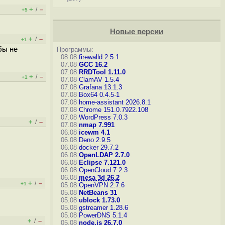
+
–
/
+5
Новые версии
+
–
/
+1
бы не
Программы:
08.08
firewalld 2.5.1
07.08
GCC 16.2
07.08
RRDTool 1.11.0
+
–
/
+1
07.08
ClamAV 1.5.4
07.08
Grafana 13.1.3
07.08
Box64 0.4.5-1
07.08
home-assistant 2026.8.1
07.08
Chrome 151.0.7922.108
07.08
WordPress 7.0.3
+
–
/
07.08
nmap 7.991
06.08
icewm 4.1
06.08
Deno 2.9.5
06.08
docker 29.7.2
06.08
OpenLDAP 2.7.0
06.08
Eclipse 7.121.0
06.08
OpenCloud 7.2.3
06.08
mesa 3d 26.2
+
–
/
+1
05.08
OpenVPN 2.7.6
05.08
NetBeans 31
05.08
ublock 1.73.0
05.08
gstreamer 1.28.6
05.08
PowerDNS 5.1.4
+
–
/
05.08
node.js 26.7.0