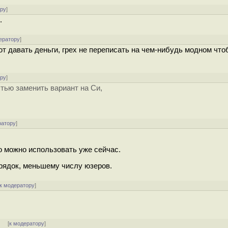
ору
]
.
ератору
]
ют давать деньги, грех не переписать на чем-нибудь модном что
ору
]
стью заменить вариант на Си,
ратору
]
о можно использовать уже сейчас.
орядок, меньшему числу юзеров.
к модератору
]
]
[
к модератору
]