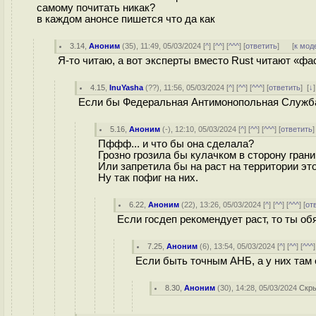
самому почитать никак?
в каждом анонсе пишется что да как
3.14
,
Аноним
(
35
), 11:49, 05/03/2024 [
^
] [
^^
] [
^^^
] [
ответить
]
[
к мод
Я-то читаю, а вот эксперты вместо Rust читают «фа
4.15
,
InuYasha
(
??
), 11:56, 05/03/2024 [
^
] [
^^
] [
^^^
] [
ответить
]
[
↓
Если бы Федеральная Антимонопольная Служба в
5.16
,
Аноним
(
-
), 12:10, 05/03/2024 [
^
] [
^^
] [
^^^
] [
ответить
Пффф... и что бы она сделала?
Грозно грозила бы кулачком в сторону гран
Или запретила бы на раст на территории э
Ну так пофиг на них.
6.22
,
Аноним
(
22
), 13:26, 05/03/2024 [
^
] [
^^
] [
^^^
] [
от
Если госдеп рекомендует раст, то ты о
7.25
,
Аноним
(
6
), 13:54, 05/03/2024 [
^
] [
^^
] [
^^^
]
Если быть точным АНБ, а у них там 
8.30
,
Аноним
(
30
), 14:28, 05/03/2024
Скр