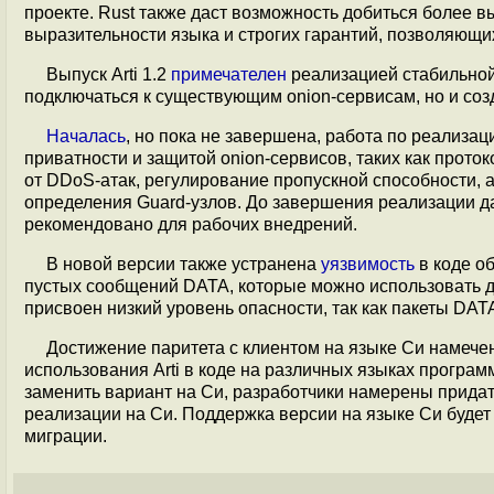
проекте. Rust также даст возможность добиться более в
выразительности языка и строгих гарантий, позволяющи
Выпуск Arti 1.2
примечателен
реализацией стабильной 
подключаться к существующим onion-сервисам, но и соз
Началась
, но пока не завершена, работа по реализ
приватности и защитой onion-сервисов, таких как проток
от DDoS-атак, регулирование пропускной способности, 
определения Guard-узлов. До завершения реализации да
рекомендовано для рабочих внедрений.
В новой версии также устранена
уязвимость
в коде о
пустых сообщений DATA, которые можно использовать 
присвоен низкий уровень опасности, так как пакеты DAT
Достижение паритета с клиентом на языке Си намечено
использования Arti в коде на различных языках програм
заменить вариант на Си, разработчики намерены придать
реализации на Си. Поддержка версии на языке Си буде
миграции.