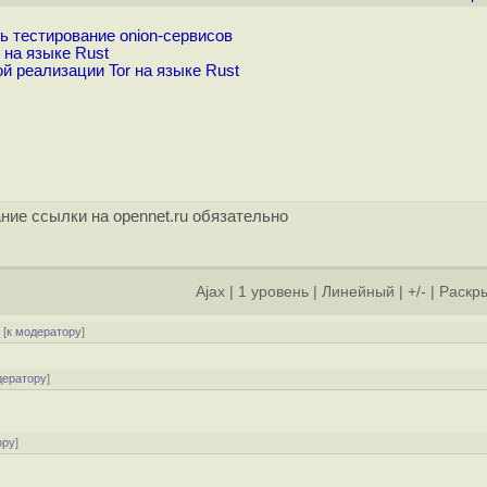
сь тестирование onion-сервисов
 на языке Rust
 реализации Tor на языке Rust
ние ссылки на opennet.ru обязательно
Ajax
|
1 уровень
|
Линейный
|
+/-
|
Раскры
[
к модератору
]
дератору
]
ору
]