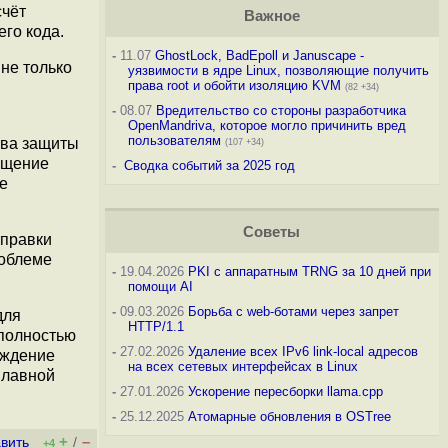
счёт
Важное
го кода.
-
11.07
GhostLock, BadEpoll и Januscape -
не только
уязвимости в ядре Linux, позволяющие получить
права root и обойти изоляцию KVM
(82 +34)
-
08.07
Вредительство со стороны разработчика
OpenMandriva, которое могло причинить вред
пользователям
ства защиты
(107 +34)
ащение
-
Сводка событий за 2025 год
е
Советы
тправки
роблеме
-
19.04.2026
PKI с аппаратным TRNG за 10 дней при
помощи AI
-
09.03.2026
Борьба с web-ботами через запрет
для
HTTP/1.1
 полностью
-
27.02.2026
Удаление всех IPv6 link-local адресов
ождение
на всех сетевых интерфейсах в Linux
плавной
-
27.01.2026
Ускорение пересборки llama.cpp
-
25.12.2025
Атомарные обновления в OSTree
+
–
вить
/
+4