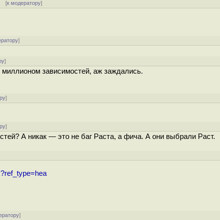
] [
к модератору
]
ератору
]
ру
]
с миллионом зависимостей, аж заждались.
ру
]
ру
]
ей? А никак — это не баг Раста, а фича. А они выбрали Раст.
ock?ref_type=hea
ератору
]