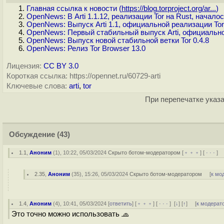
Главная ссылка к новости (
https://blog.torproject.org/ar...
)
OpenNews: В Arti 1.1.12, реализации Tor на Rust, начало
OpenNews: Выпуск Arti 1.1, официальной реализации Tor
OpenNews: Первый стабильный выпуск Arti, официальной
OpenNews: Выпуск новой стабильной ветки Tor 0.4.8
OpenNews: Релиз Tor Browser 13.0
Лицензия:
CC BY 3.0
Короткая ссылка: https://opennet.ru/60729-arti
Ключевые слова:
arti
,
tor
При перепечатке указа
Обсуждение
(43)
1.1
,
Аноним
(
1
), 10:22, 05/03/2024
Скрыто ботом-модератором
[
﹢﹢﹢
] [
· · ·
] 
2.35
,
Аноним
(
35
), 15:26, 05/03/2024
Скрыто ботом-модератором
[
к мо
1.4
,
Аноним
(
4
), 10:41, 05/03/2024 [
ответить
] [
﹢﹢﹢
] [
· · ·
]
[
↓
] [
↑
] [
к модерат
Это точно можно использовать 🧢