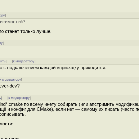
ору
]
висимостей?
ого станет только лучше.
ру
]
тить
]
[
к модератору
]
о с подключением каждой вприсядку приходится.
к модератору
]
tever-dev?
ь
]
[
к модератору
]
ind*.cmake по всему инету собирать (или апстримить модифика
щё и конфиг для CMake), если нет — самому их писать (часто п
прописывать.
мости:
 дистром