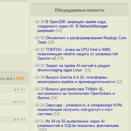
Обсуждаемые новости
-
10:38
В OpenJDK запрещён приём кода,
созданного через AI. В NetworkManager
разрешён
(12)
-
10:35
Объявлено о расформировании Nixpkgs Core
Team
(18)
-
10:32
TONTOU - атака на CPU Intel и AMD,
позволяющая обойти защиту от уязвимостей
Spectre v2
(74)
-
10:32
Запрет на приём AI-патчей в раздел
drivers/staging ядра Linux
(51)
-
10:28
Выпуск Gotcha 0.4.10, платформы
ть всё
|
RSS
мониторинга ошибок и производительности
(12)
-
10:28
Выпуск дистрибутива Tribblix 41,
+
–
/
–3
построенного на технологиях OpenSolaris и
Illumos
(24)
+
–
/
+7
-
10:24
Zapscape - уязвимость в гипервизоре KVM,
позволяющая получить root-доступ к хост-
системе
(14)
+
–
/
–2
-
10:21
Из 54 из 55 выявленных через AI
уязвимостей в SQLite оказались фиктивными
(207)