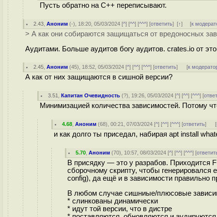
Пусть обратно на C++ переписывают.
2.43
,
Аноним
(
-
), 18:20, 05/03/2024 [
^
] [
^^
] [
^^^
] [
ответить
]
[
↑
] [
к модерат
> А как они собираются защищаться от вредоносных за
Аудитами. Больше аудитов богу аудитов. crates.io от эт
2.45
,
Аноним
(
45
), 18:52, 05/03/2024 [
^
] [
^^
] [
^^^
] [
ответить
]
[
к модерато
А как от них защищаются в сишной версии?
3.51
,
Капитан Очевидность
(
?
), 19:26, 05/03/2024 [
^
] [
^^
] [
^^^
] [
отве
Минимизацией количества зависимостей. Потому чт
4.68
,
Аноним
(
68
), 00:21, 07/03/2024 [
^
] [
^^
] [
^^^
] [
ответить
]
[
и как долго ты приседал, набирая apt install wha
5.70
,
Аноним
(
70
), 10:57, 08/03/2024 [
^
] [
^^
] [
^^^
] [
ответит
В присядку — это у разрабов. Приходится F
сборочному скрипту, чтобы генерировался е
config), да ещё и в зависимости правильно 
В любом случае сишниые/плюсовые зависи
* слинкованы динамически
* идут той версии, что в дистре
* поставляются, обновляются и аудируются