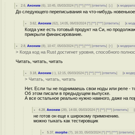
2.6
,
Аноним
(
6
), 10:45, 05/03/2024 [
^
] [
^^
] [
^^^
] [
ответить
]
[
↓
] [
к модерат
До следующего переписывания на что-нибудь новенькое
3.62
,
Аноним
(
62
), 14:05, 06/03/2024 [
^
] [
^^
] [
^^^
] [
ответить
]
[
к мод
Когда уже есть готовый продукт на Си, но продолжа
прикрыли финансирование.
2.8
,
Аноним
(
8
), 10:47, 05/03/2024 [
^
] [
^^
] [
^^^
] [
ответить
]
[
↑
] [
к модерат
> Когда код на Rust достигнет уровня, способного полно
Читать, читать, читать
3.18
,
Аноним
(
-
), 12:15, 05/03/2024 [
^
] [
^^
] [
^^^
] [
ответить
]
[
к моде
> Читать, читать, читать
Нет. Если ты не поднимаешь свои ноды или реле - т
Об этом писали в предыдущем выпуске.
А все остальное реально нужно намного, даже на п
4.28
,
Аноним
(
28
), 14:00, 05/03/2024 [
^
] [
^^
] [
^^^
] [
ответить
]
[
не готов он еще к широкому применению.
можно тыкать как тестировщик
5.37
,
morphe
(
?
), 16:33, 05/03/2024 [
^
] [
^^
] [
^^^
] [
ответить