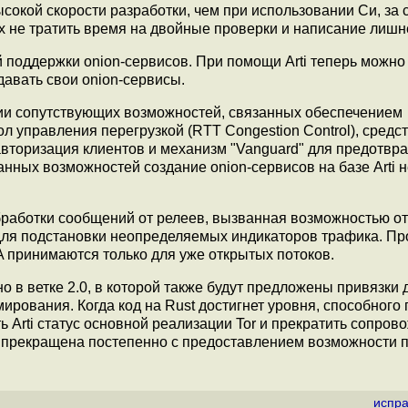
ысокой скорости разработки, чем при использовании Си, за 
х не тратить время на двойные проверки и написание лишне
поддержки onion-сервисов. При помощи Arti теперь можно 
давать свои onion-сервисы.
ации сопутствующих возможностей, связанных обеспечением
ол управления перегрузкой (RTT Congestion Control), сред
авторизация клиентов и механизм "Vanguard" для предотвр
нных возможностей создание onion-сервисов на базе Arti н
бработки сообщений от релеев, вызванная возможностью о
для подстановки неопределяемых индикаторов трафика. П
A принимаются только для уже открытых потоков.
 в ветке 2.0, в которой также будут предложены привязки 
мирования. Когда код на Rust достигнет уровня, способного
 Arti статус основной реализации Tor и прекратить сопров
т прекращена постепенно с предоставлением возможности 
испра