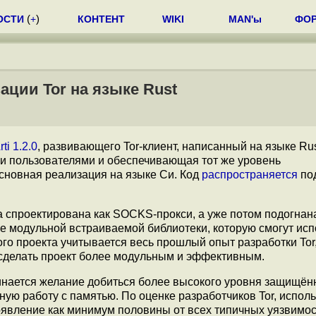
ОСТИ
(
+
)
КОНТЕНТ
WIKI
MAN'ы
ФО
ации Tor на языке Rust
rti 1.2.0
, развивающего Tor-клиент, написанный на языке Rus
ми пользователями и обеспечивающая тот же уровень
основная реализация на языке Си. Код
распространяется
по
а спроектирована как SOCKS-прокси, а уже потом подогнан
ме модульной встраиваемой библиотеки, которую смогут ис
го проекта учитывается весь прошлый опыт разработки Tor,
 сделать проект более модульным и эффективным.
инается желание добиться более высокого уровня защищён
ную работу с памятью. По оценке разработчиков Tor, испол
 появление как минимум половины от всех типичных уязвимос