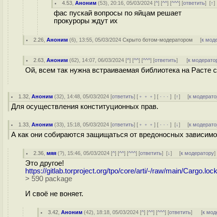
4.53
,
Аноним
(
53
), 20:16, 05/03/2024 [
^
] [
^^
] [
^^^
] [
ответить
]
[
↑
фас пускай вопросы по яйцам решает
прокуроры ждут их
2.26
,
Аноним
(
6
), 13:55, 05/03/2024
Скрыто ботом-модератором
[
к мод
2.63
,
Аноним
(
62
), 14:07, 06/03/2024 [
^
] [
^^
] [
^^^
] [
ответить
]
[
к модерато
Ой, всем так нужна встраиваемая библиотека на Расте 
1.32
,
Аноним
(
32
), 14:48, 05/03/2024 [
ответить
] [
﹢﹢﹢
] [
· · ·
]
[
↑
] [
к модерато
Для осуществления конституционных прав.
1.33
,
Аноним
(
33
), 15:18, 05/03/2024 [
ответить
] [
﹢﹢﹢
] [
· · ·
]
[
↓
] [
к модерато
А как они собираются защищаться от вредоносных зависимост
2.36
,
мяя
(
?
), 15:46, 05/03/2024 [
^
] [
^^
] [
^^^
] [
ответить
]
[
↓
] [
к модератору
]
Это другое!
https://gitlab.torproject.org/tpo/core/arti/-/raw/main/Cargo.l
> 590 package
И своё не воняет.
3.42
,
Аноним
(
42
), 18:18, 05/03/2024 [
^
] [
^^
] [
^^^
] [
ответить
]
[
к мод