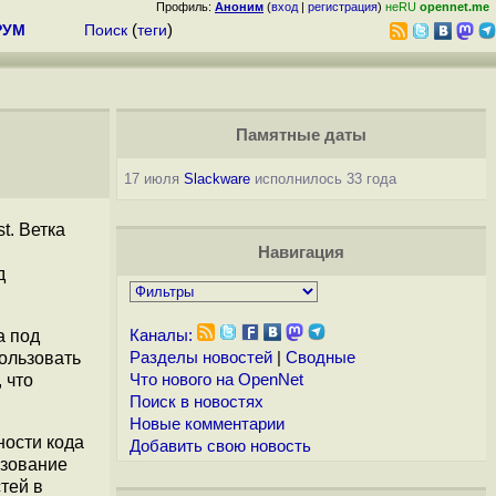
Профиль:
Аноним
(
вход
|
регистрация
)
неRU
opennet.me
РУМ
Поиск
(
теги
)
Памятные даты
17 июля
Slackware
исполнилось 33 года
t. Ветка
Навигация
д
а под
Каналы:
пользовать
Разделы новостей
|
Сводные
 что
Что нового на OpenNet
Поиск в новостях
Новые комментарии
ности кода
Добавить свою новость
ьзование
тей в