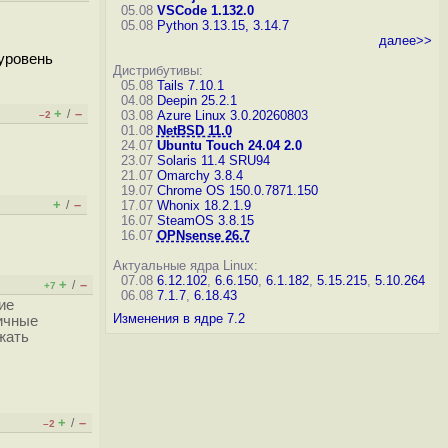
05.08
VSCode 1.132.0
05.08
Python 3.13.15, 3.14.7
далее>>
уровень
Дистрибутивы:
05.08
Tails 7.10.1
04.08
Deepin 25.2.1
+
–
/
03.08
Azure Linux 3.0.20260803
–2
01.08
NetBSD 11.0
24.07
Ubuntu Touch 24.04 2.0
23.07
Solaris 11.4 SRU94
21.07
Omarchy 3.8.4
19.07
Chrome OS 150.0.7871.150
+
–
/
17.07
Whonix 18.2.1.9
16.07
SteamOS 3.8.15
16.07
OPNsense 26.7
Актуальные ядра Linux:
07.08
6.12.102
,
6.6.150
,
6.1.182
,
5.15.215
,
5.10.264
+
–
/
+7
06.08
7.1.7
,
6.18.43
ие
Изменения в ядре 7.2
личные
жать
+
–
/
–2