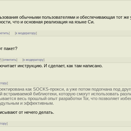
ользования обычными пользователями и обеспечивающая тот же 
сти, что и основная реализация на языке Си.
ветить
]
[
к модератору
]
т пакет?
^
] [
ответить
]
[
к модератору
]
очитает инструкцию. И сделает, как там написано.
атору
]
оектирована как SOCKS-прокси, а уже потом подогнана под друг
ой встраиваемой библиотеки, которую смогут использовать раз
тывается весь прошлый опыт разработки Tor, что позволяет избе
модульным и эффективным.
исывают от нечего делать.
атору
]