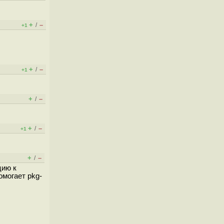
+
–
/
+1
+
–
/
+1
+
–
/
+
–
/
+1
+
–
/
цию к
омогает pkg-