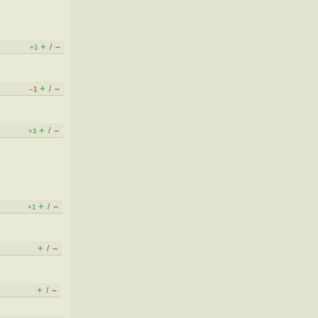
+
–
/
+1
+
–
/
–1
+
–
/
+3
+
–
/
+1
+
–
/
+
–
/