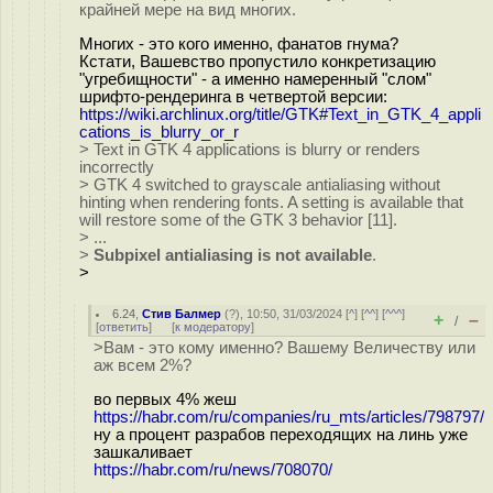
крайней мере на вид многих.
Многих - это кого именно, фанатов гнума?
Кстати, Вашевство пропустило конкретизацию
"угребищности" - а именно намеренный "слом"
шрифто-рендеринга в четвертой версии:
https://wiki.archlinux.org/title/GTK#Text_in_GTK_4_appli
cations_is_blurry_or_r
> Text in GTK 4 applications is blurry or renders
incorrectly
> GTK 4 switched to grayscale antialiasing without
hinting when rendering fonts. A setting is available that
will restore some of the GTK 3 behavior [11].
> ...
>
Subpixel antialiasing is not available
.
>
6.24
,
Стив Балмер
(
?
), 10:50, 31/03/2024 [
^
] [
^^
] [
^^^
]
+
–
/
[
ответить
]
[
к модератору
]
>Вам - это кому именно? Вашему Величеству или
аж всем 2%?
во первых 4% жеш
https://habr.com/ru/companies/ru_mts/articles/798797/
ну а процент разрабов переходящих на линь уже
зашкаливает
https://habr.com/ru/news/708070/