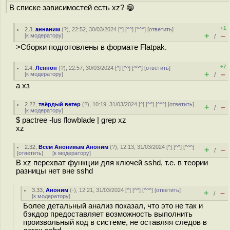
В списке зависимостей есть xz? 😁
+1
2.3
,
аннаним
(
?
), 22:52, 30/03/2024 [
^
] [
^^
] [
^^^
] [
ответить
]
+
–
[
к модератору
]
/
>Сборки подготовлены в формате Flatpak.
+7
2.4
,
Леннон
(
?
), 22:57, 30/03/2024 [
^
] [
^^
] [
^^^
] [
ответить
]
+
–
[
к модератору
]
/
а хз
2.22
,
твёрдый ветер
(
?
), 10:19, 31/03/2024 [
^
] [
^^
] [
^^^
] [
ответить
]
+
–
/
[
к модератору
]
$ pactree -lus flowblade | grep xz
xz
2.32
,
Всем Анонимам Аноним
(
?
), 12:13, 31/03/2024 [
^
] [
^^
] [
^^^
]
+
–
/
[
ответить
]
[
к модератору
]
В xz перехват функции для ключей sshd, т.е. в теории
разницы нет вне sshd
3.33
,
Аноним
(
-
), 12:21, 31/03/2024 [
^
] [
^^
] [
^^^
] [
ответить
]
+
–
/
[
к модератору
]
Более детальный анализ показал, что это не так и
бэкдор предоставляет возможность выполнить
произвольный код в системе, не оставляя следов в