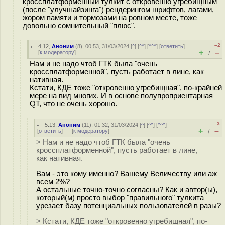
кроссплатформенный тулкит с откровенно угребищным
(после "улучшайзинга") рендерингом шрифтов, лагами,
жором памяти и тормозами на ровном месте, тоже
довольно сомнительный "плюс".
–2
4.12
,
Аноним
(
8
), 00:53, 31/03/2024 [
^
] [
^^
] [
^^^
] [
ответить
]
+
–
[
к модератору
]
/
Нам и не надо чтоб ГТК была "очень
кроссплатформенной", пусть работает в лине, как
нативная.
Кстати, КДЕ тоже "откровенно угребищная", по-крайней
мере на вид многих. И в основе полупроприентарная
QT, что не очень хорошо.
–3
5.13
,
Аноним
(
11
), 01:32, 31/03/2024 [
^
] [
^^
] [
^^^
]
+
–
[
ответить
]
[
к модератору
]
/
> Нам и не надо чтоб ГТК была "очень
кроссплатформенной", пусть работает в лине,
как нативная.
Вам - это кому именно? Вашему Величеству или аж
всем 2%?
А остальные точно-точно согласны? Как и автор(ы),
который(м) просто выбор "правильного" тулкита
урезает базу потенциальных пользователей в разы?
> Кстати, КДЕ тоже "откровенно угребищная", по-