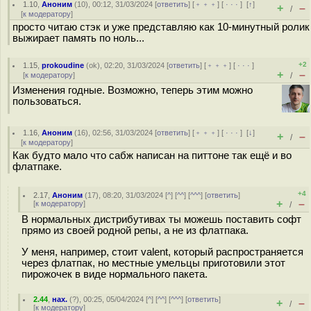
1.10
,
Аноним
(
10
), 00:12, 31/03/2024 [
ответить
] [
﹢﹢﹢
] [
· · ·
]
[
↑
]
+
–
/
[
к модератору
]
просто читаю стэк и уже представляю как 10-минутный ролик
выжирает память по ноль...
+2
1.15
,
prokoudine
(
ok
), 02:20, 31/03/2024 [
ответить
] [
﹢﹢﹢
] [
· · ·
]
+
–
[
к модератору
]
/
Изменения годные. Возможно, теперь этим можно
пользоваться.
1.16
,
Аноним
(
16
), 02:56, 31/03/2024 [
ответить
] [
﹢﹢﹢
] [
· · ·
]
[
↓
]
+
–
/
[
к модератору
]
Как будто мало что сабж написан на питтоне так ещё и во
флатпаке.
+4
2.17
,
Аноним
(
17
), 08:20, 31/03/2024 [
^
] [
^^
] [
^^^
] [
ответить
]
+
–
[
к модератору
]
/
В нормальных дистрибутивах ты можешь поставить софт
прямо из своей родной репы, а не из флатпака.
У меня, например, стоит valent, который распространяется
через флатпак, но местные умельцы приготовили этот
пирожочек в виде нормального пакета.
2.44
,
нах.
(
?
), 00:25, 05/04/2024 [
^
] [
^^
] [
^^^
] [
ответить
]
+
–
/
[
к модератору
]