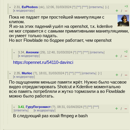
+3
2.31
,
EuPhobos
(
ok
), 12:06, 31/03/2024 [
^
] [
^^
] [
^^^
] [
ответить
]
[
↓
]
+
–
[
к модератору
]
/
Пока не падает при простейшей манипуляции с
клипом.
Я из-за этих падений ушёл на openshot, т.к. kdenlive
не мог справится с самыми примитивными манипуляциями,
он умеет только падать.
Но вот Flowblade по бодрее работает, чем openshot
+2
3.34
,
Аноним
(
29
), 12:40, 31/03/2024 [
^
] [
^^
] [
^^^
] [
ответить
]
+
–
[
к модератору
]
/
https://opennet.ru/54110-davinci
2.35
,
Murloc
(
?
), 18:01, 31/03/2024 [
^
] [
^^
] [
^^^
] [
ответить
]
[
↑
]
+
–
/
[
к модератору
]
По ощущениям меньше памяти жрёт. Нужно было часовое
видео отредактировать Shotcut и Kdenlive моментально
всю память потребляли и жутко тормозили а во Flowblade
можно было работать.
3.41
,
ГуруПогромист
(
?
), 08:31, 01/04/2024 [
^
] [
^^
] [
^^^
]
+
–
/
[
ответить
]
[
к модератору
]
В следующий раз юзай ffmpeg и bash