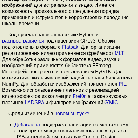
изображений для встраивания в видео. Имеется
возможность произвольного определения порядка
применения инструментов и корректировки поведения
шкалы времени.
Код проекта написан на языке Python и
распространяется
под лицензией GPLv3. Сборки
подготовлены в формате
Flatpak
. Для организации
редактирования видео применяется фреймворк
MLT
.
Для обработки различных форматов видео, звука и
изображений применяется библиотека FFmpeg.
Интерфейс построен с использованием PyGTK. Для
математических вычислений задействована библиотека
NumPy. Для обработки изображений применяется
PIL
.
Возможно использование плагинов с реализацией
видео эффектов из коллекции
Frei0r
, а также звуковых
плагинов
LADSPA
и фильтров изображений
G'MIC
.
Среди изменений в
новом выпуске
:
Добавлена
поддержка навигации по монтажному
столу при помощи специализированных пультов с
USB-интерфейсом, таких как Contour Design