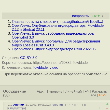
+
–
исправить
/
+12
Главная ссылка к новости (
https://github.com/jliljebl/fl...
)
OpenNews: Опубликованы видеоредакторы Flowblade
2.12 и Shotcut 23.11
OpenNews: Выпуск свободного видеоредактора
OpenShot 3.0
OpenNews: Выпуск программы для редактирования
видео LosslessCut 3.49.0
OpenNews: Выпуск видеоредактора Pitivi 2022.06
Лицензия:
CC BY 3.0
Короткая ссылка: https://opennet.ru/60882-flowblade
Ключевые слова:
flowblade
,
video
При перепечатке указание ссылки на opennet.ru обязательно
Обсуждение
Ajax
|
1 уровень
|
Линейный
|
+/-
|
Раскрыть
(30)
всё
|
RSS
+6
1.1
,
Аноним
(
1
), 22:09, 30/03/2024 [
ответить
] [
﹢﹢﹢
] [
· · ·
]
[
↓
]
+
–
[
к модератору
]
/