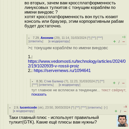
во вторых, зачем вам кроссплатформенность
линуксовых тулкитов с тонущим кораблём по
имени виндовс ?
хотят кроссплатформенность вон пусть юзают
консоль или браузер, этим корпоративным рабам
будет достаточно.
+3
7.29
,
Аноним
(
29
), 11:14, 31/03/2024 [
^
] [
^^
] [
^^^
]
+
–
[
ответить
]
[
к модератору
]
/
>с тонущим кораблём по имени виндовс
1.:
https://www.vedomosti.ru/technology/articles/2024/0
2/19/1020939-v-rossii-proiz
2.:
https://servernews.ru/1094641
8.30
,
Стив Балмер
(
?
), 11:23, 31/03/2024 [
^
] [
^^
]
+
–
/
[
^^^
] [
ответить
]
[
к модератору
]
тут главное не всплески а тенденции...
текст свёрнут,
показать
–9
2.9
,
lucentcode
(
ok
), 23:50, 30/03/2024 [
^
] [
^^
] [
^^^
] [
ответить
]
[
↑
]
+
–
[
к модератору
]
/
Таки главный плюс - использует правильный
тулкит(GTK). Какие ещё плюсы вам нужны?