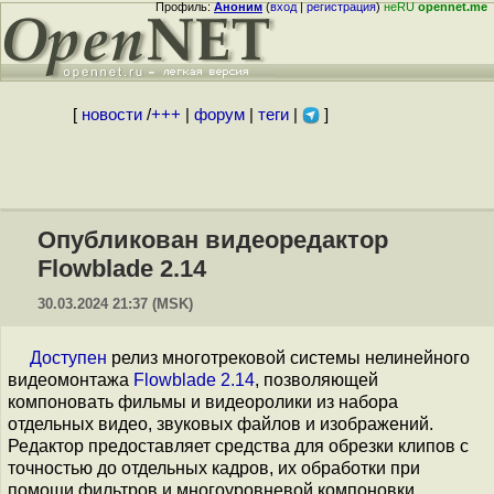
Профиль:
Аноним
(
вход
|
регистрация
)
неRU
opennet.me
[
новости
/
+++
|
форум
|
теги
|
]
Опубликован видеоредактор
Flowblade 2.14
30.03.2024 21:37 (MSK)
Доступен
релиз многотрековой системы нелинейного
видеомонтажа
Flowblade 2.14
, позволяющей
компоновать фильмы и видеоролики из набора
отдельных видео, звуковых файлов и изображений.
Редактор предоставляет средства для обрезки клипов с
точностью до отдельных кадров, их обработки при
помощи фильтров и многоуровневой компоновки