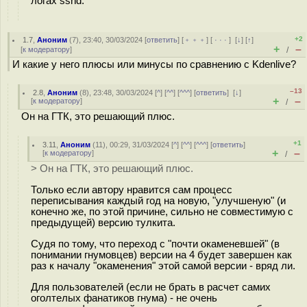
логах sshd.
+2
1.7
,
Аноним
(
7
), 23:40, 30/03/2024 [
ответить
] [
﹢﹢﹢
] [
· · ·
]
[
↓
] [
↑
]
+
–
[
к модератору
]
/
И какие у него плюсы или минусы по сравнению с Kdenlive?
–13
2.8
,
Аноним
(
8
), 23:48, 30/03/2024 [
^
] [
^^
] [
^^^
] [
ответить
]
[
↓
]
+
–
[
к модератору
]
/
Он на ГТК, это решающий плюс.
+1
3.11
,
Аноним
(
11
), 00:29, 31/03/2024 [
^
] [
^^
] [
^^^
] [
ответить
]
+
–
[
к модератору
]
/
> Он на ГТК, это решающий плюс.
Только если автору нравится сам процесс
переписывания каждый год на новую, "улучшеную" (и
конечно же, по этой причине, сильно не совместимую с
предыдущей) версию тулкита.
Судя по тому, что переход с "почти окаменевшей" (в
понимании гнумовцев) версии на 4 будет завершен как
раз к началу "окаменения" этой самой версии - вряд ли.
Для пользователей (если не брать в расчет самих
оголтелых фанатиков гнума) - не очень