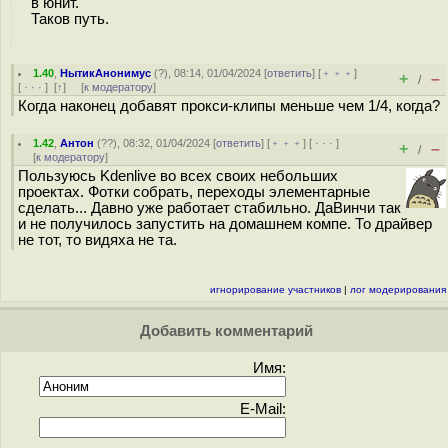
в юнит.
Таков путь.
1.40
,
НытикАнонимус
(
?
), 08:14, 01/04/2024 [
ответить
] [
﹢﹢﹢
]
+
–
/
[
· · ·
]
[
↑
] [
к модератору
]
Когда наконец добавят прокси-клипы меньше чем 1/4, когда?
1.42
,
Антон
(
??
), 08:32, 01/04/2024 [
ответить
] [
﹢﹢﹢
] [
· · ·
]
+
–
/
[
к модератору
]
Пользуюсь Kdenlive во всех своих небольших
проектах. Фотки собрать, переходы элементарные
сделать... Давно уже работает стабильно. ДаВинчи так
и не получилось запустить на домашнем компе. То драйвер
не тот, то видяха не та.
игнорирование участников
|
лог модерирования
Добавить комментарий
Имя:
E-Mail: