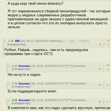
А куда еще твой пихон впихать?
Я тут поразвлекался сборкой пихономодулей - тех которые
модно у модных современных разработчиков
приложенюшек на одно окошко с единственной менюшкой -
и в целом согласен что это из зоопарка выпускать просто
нельзя.
–2
1.18
,
X86
(
ok
), 09:13, 31/03/2024 [
ответить
] [
﹢﹢﹢
] [
· · ·
]
[
↓
] [
↑
]
+
–
[
к модератору
]
/
Python, Flatpak...надеюсь, там есть предзагрузка
программы при старте ОС?)
+5
2.19
,
Аноним
(
19
), 09:32, 31/03/2024 [
^
] [
^^
] [
^^^
] [
ответить
]
+
–
[
к модератору
]
/
Ни на кутэ и ладно.
2.38
,
Аноним
(
38
), 22:10, 31/03/2024 [
^
] [
^^
] [
^^^
] [
ответить
]
+
–
/
[
к модератору
]
Если подредактируете юнит.
2.43
,
Аноним
(
43
), 12:26, 01/04/2024 [
^
] [
^^
] [
^^^
] [
ответить
]
+
–
/
[
к модератору
]
В комплекте ман, как это надо сделаить вручную, прописав