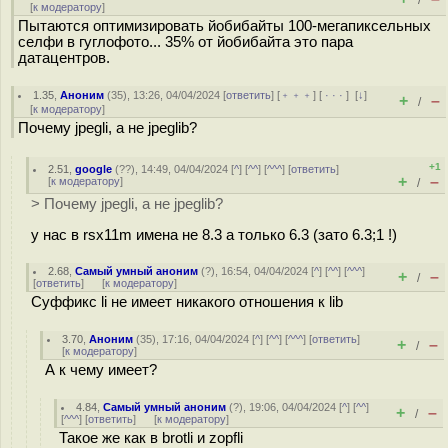
/
[
к модератору
]
Пытаются оптимизировать йобибайты 100-мегапиксельных
селфи в гуглофото... 35% от йобибайта это пара
датацентров.
1.35
,
Аноним
(
35
), 13:26, 04/04/2024 [
ответить
] [
﹢﹢﹢
] [
· · ·
]
[
↓
]
+
–
/
[
к модератору
]
Почему jpegli, а не jpeglib?
+1
2.51
,
google
(
??
), 14:49, 04/04/2024 [
^
] [
^^
] [
^^^
] [
ответить
]
+
–
[
к модератору
]
/
> Почему jpegli, а не jpeglib?
у нас в rsx11m имена не 8.3 а только 6.3 (зато 6.3;1 !)
2.68
,
Самый умный аноним
(
?
), 16:54, 04/04/2024 [
^
] [
^^
] [
^^^
]
+
–
/
[
ответить
]
[
к модератору
]
Суффикс li не имеет никакого отношения к lib
3.70
,
Аноним
(
35
), 17:16, 04/04/2024 [
^
] [
^^
] [
^^^
] [
ответить
]
+
–
/
[
к модератору
]
А к чему имеет?
4.84
,
Самый умный аноним
(
?
), 19:06, 04/04/2024 [
^
] [
^^
]
+
–
/
[
^^^
] [
ответить
]
[
к модератору
]
Такое же как в brotli и zopfli