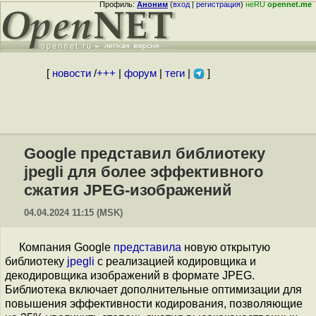
Профиль:
Аноним
(
вход
|
регистрация
)
неRU
opennet.me
[
новости
/
+++
|
форум
|
теги
|
]
Google представил библиотеку
jpegli для более эффективного
сжатия JPEG-изображений
04.04.2024 11:15 (MSK)
Компания Google
представила
новую открытую
библиотеку
jpegli
с реализацией кодировщика и
декодировщика изображений в формате JPEG.
Библиотека включает дополнительные оптимизации для
повышения эффективности кодирования, позволяющие