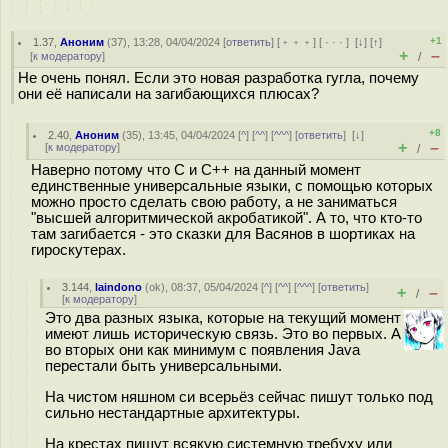
+1
1.37
,
Аноним
(
37
), 13:28, 04/04/2024 [
ответить
] [
﹢﹢﹢
] [
· · ·
]
[
↓
] [
↑
]
+
–
[
к модератору
]
/
Не очень понял. Если это новая разработка гугла, почему
они её написали на загибающихся плюсах?
+8
2.40
,
Аноним
(
35
), 13:45, 04/04/2024 [
^
] [
^^
] [
^^^
] [
ответить
]
[
↓
]
+
–
[
к модератору
]
/
Наверно потому что С и С++ на данный момент
единственные универсальные языки, с помощью которых
можно просто сделать свою работу, а не заниматься
"высшей алгоритмической акробатикой". А то, что кто-то
там загибается - это сказки для Васянов в шортиках на
гироскутерах.
3.144
,
laindono
(
ok
), 08:37, 05/04/2024 [
^
] [
^^
] [
^^^
] [
ответить
]
+
–
/
[
к модератору
]
Это два разных языка, которые на текущий момент
имеют лишь историческую связь. Это во первых. А
во вторых они как минимум с появления Java
перестали быть универсальными.
На чистом няшном си всерьёз сейчас пишут только под
сильно нестандартные архитектуры.
На крестах пишут всякую системную требуху или