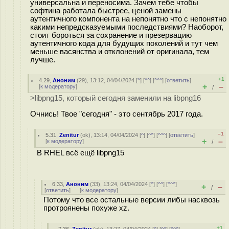
универсальна и переносима. Зачем тебе чтобы
софтина работала быстрее, ценой замены
аутентичного компонента на непонятно что с непонятно
какими непредсказуемыми последствиями? Наоборот,
стоит бороться за сохранение и презервацию
аутентичного кода для будущих поколений и тут чем
меньше васянства и отклонений от оригинала, тем
лучше.
+1
4.29
,
Аноним
(
29
), 13:12, 04/04/2024 [
^
] [
^^
] [
^^^
] [
ответить
]
+
–
[
к модератору
]
/
>libpng15, который сегодня заменили на libpng16
Очнись! Твое "сегодня" - это сентябрь 2017 года.
–1
5.31
,
Zenitur
(
ok
), 13:14, 04/04/2024 [
^
] [
^^
] [
^^^
] [
ответить
]
+
–
[
к модератору
]
/
В RHEL всё ещё libpng15
6.33
,
Аноним
(
33
), 13:24, 04/04/2024 [
^
] [
^^
] [
^^^
]
+
–
/
[
ответить
]
[
к модератору
]
Потому что все остальные версии либы насквозь
протроянены похуже xz.
+1