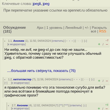
Ключевые слова:
jpegli
,
jpeg
При перепечатке указание ссылки на opennet.ru обязательно
Обсуждение
Ajax
|
1 уровень
|
Линейный
|
+/-
|
Раскрыть
(181)
всё
|
RSS
–7
1.1
,
Аноним
(
1
), 11:50, 04/04/2024 [
ответить
] [
﹢﹢﹢
] [
· · ·
]
[
↓
]
+
–
[
к модератору
]
/
Ни webp, ни avif, ни jpeg-xl до сих пор не зашли...
Удивительно, почему сразу не могли улучшать обычный
jpeg, с обратной совместимостью?
....большая нить свёрнута, показать (76)
1.2
,
нитгитлистер
(
?
), 11:56, 04/04/2024 [
ответить
] [
﹢﹢﹢
] [
· · ·
]
[
↓
]
+
–
/
[
↑
] [
к модератору
]
я правильно понимаю что эта технология сугубо для веба?
или она всётаки в ближайшие полгода перекочует в
графические проги?
+3
2.7
,
Аноним
(
4
), 12:02, 04/04/2024 [
^
] [
^^
] [
^^^
] [
ответить
]
[
↓
]
+
–
[
к модератору
]
/