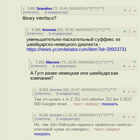
5.89
,
Зазнайка
(
?
), 19:45, 04/04/2024 [
^
] [
^^
] [
^^^
]
+
–
/
[
ответить
]
[
к модератору
]
library interface?
6.100
,
Аноним
(
92
), 20:39, 04/04/2024 [
^
] [
^^
] [
^^^
]
+
–
/
[
ответить
]
[
к модератору
]
уменьшительно-ласкательный суффикс из
швейцарско-немецкого диалекта -
https://news.ycombinator.com/item?id=39923731
+1
7.101
,
Максим
(
??
), 20:59, 04/04/2024 [
^
] [
^^
] [
^^^
]
+
–
[
ответить
]
[
к модератору
]
/
А Гугл разве немецкая или швейцарская
компания?
8.103
,
Аноним
(
92
), 21:07, 04/04/2024 [
^
] [
^^
] [
^^^
]
+
–
/
[
ответить
]
[
к модератору
]
Там отсылают к In Z 252 rich arbeiten 252 ber 5 8217
000 Googler innen ...
текст свёрнут,
показать
8.130
,
Аноним
(
-
), 01:12, 05/04/2024 [
^
] [
^^
] [
^^^
]
+
–
/
[
ответить
]
[
к модератору
]
Не, там Jirki Alakuyala надеюсь правильно написал -
ключевой чувак по компресс...
текст свёрнут,
показать