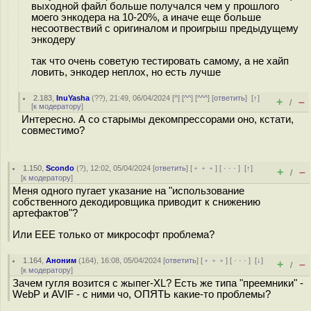
выходной файл больше получался чем у прошлого
моего энкодера на 10-20%, а иначе еще больше
несоотвествий с оригиналом и проигрыш предыдущему
энкодеру
так что очень советую тестировать самому, а не хайп
ловить, энкодер неплох, но есть лучше
2.183
,
InuYasha
(
??
), 21:49, 06/04/2024 [
^
] [
^^
] [
^^^
] [
ответить
]
[
↑
]
+
–
/
[
к модератору
]
Интересно. А со старымы декомпрессорами оно, кстати,
совместимо?
1.150
,
Scondo
(
?
), 12:02, 05/04/2024 [
ответить
] [
﹢﹢﹢
] [
· · ·
]
[
↑
]
+
–
/
[
к модератору
]
Меня одного пугает указание на "использование
собственного декодировщика приводит к снижению
артефактов"?
Или EEE только от микрософт проблема?
1.164
,
Аноним
(
164
), 16:08, 05/04/2024 [
ответить
] [
﹢﹢﹢
] [
· · ·
]
[
↓
]
+
–
/
[
к модератору
]
Зачем гугля возится с жыпег-XL? Есть же типа "преемники" -
WebP и AVIF - с ними чо, ОПЯТЬ какие-то проблемы?