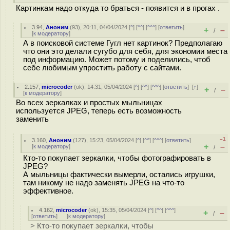
Картинкам надо откуда то браться - появится и в прогах .
3.94
,
Аноним
(
93
), 20:11, 04/04/2024 [
^
] [
^^
] [
^^^
] [
ответить
]
+
–
/
[
к модератору
]
А в поисковой системе Гугл нет картинок? Предполагаю
что они это делали сугубо для себя, для экономии места
под информацию. Может потому и поделились, чтоб
себе любимым упростить работу с сайтами.
2.157
,
microcoder
(
ok
), 14:31, 05/04/2024 [
^
] [
^^
] [
^^^
] [
ответить
]
[
↑
]
+
–
/
[
к модератору
]
Во всех зеркалках и простых мыльницах
используется JPEG, теперь есть возможность
заменить
–1
3.160
,
Аноним
(
127
), 15:23, 05/04/2024 [
^
] [
^^
] [
^^^
] [
ответить
]
+
–
[
к модератору
]
/
Кто-то покупает зеркалки, чтобы фотографировать в
JPEG?
А мыльницы фактически вымерли, остались игрушки,
там никому не надо заменять JPEG на что-то
эффективное.
4.162
,
microcoder
(
ok
), 15:35, 05/04/2024 [
^
] [
^^
] [
^^^
]
+
–
/
[
ответить
]
[
к модератору
]
> Кто-то покупает зеркалки, чтобы