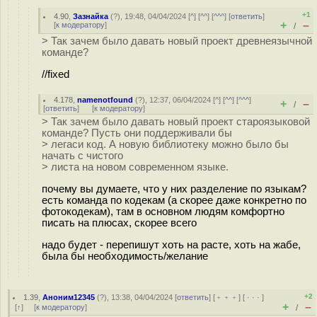
+1
4.90
,
Зазнайка
(
?
), 19:48, 04/04/2024 [
^
] [
^^
] [
^^^
] [
ответить
]
+
–
[
к модератору
]
/
> Так зачем было давать новый проект древнеязычной
команде?
//fixed
4.178
,
namenotfound
(
?
), 12:37, 06/04/2024 [
^
] [
^^
] [
^^^
]
+
–
/
[
ответить
]
[
к модератору
]
> Так зачем было давать новый проект староязыковой
команде? Пусть они поддерживали бы
> легаси код. А новую библиотеку можно было бы
начать с чистого
> листа на новом современном языке.
почему вы думаете, что у них разделение по языкам?
есть команда по кодекам (а скорее даже конкретно по
фотокодекам), там в основном людям комфортно
писать на плюсах, скорее всего
надо будет - перепишут хоть на расте, хоть на жабе,
была бы необходимость/желание
+2
1.39
,
Аноним12345
(
?
), 13:38, 04/04/2024 [
ответить
] [
﹢﹢﹢
] [
· · ·
]
+
–
[
↑
] [
к модератору
]
/