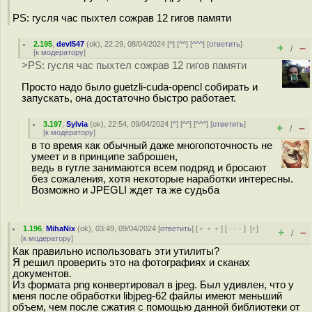
PS: гусля час пыхтел сожрав 12 гигов памяти
2.195
,
devl547
(
ok
), 22:29, 08/04/2024 [
^
] [
^^
] [
^^^
] [
ответить
]
+
–
/
[
к модератору
]
>PS: гусля час пыхтел сожрав 12 гигов памяти
Просто надо было guetzli-cuda-opencl собирать и
запускать, она достаточно быстро работает.
3.197
,
Sylvia
(
ok
), 22:54, 09/04/2024 [
^
] [
^^
] [
^^^
] [
ответить
]
+
–
/
[
к модератору
]
в то время как обычный даже многопоточность не
умеет и в принципе заброшен,
ведь в гугле занимаются всем подряд и бросают
без сожаления, хотя некоторые наработки интересны.
Возможно и JPEGLI ждет та же судьба
1.196
,
MihaNix
(
ok
), 03:49, 09/04/2024 [
ответить
] [
﹢﹢﹢
] [
· · ·
]
[
↑
]
+
–
/
[
к модератору
]
Как правильно использовать эти утилиты?
Я решил проверить это на фотографиях и сканах
документов.
Из формата png конвертировал в jpeg. Был удивлен, что у
меня после обработки libjpeg-62 файлы имеют меньший
объем, чем после сжатия с помощью данной библиотеки от