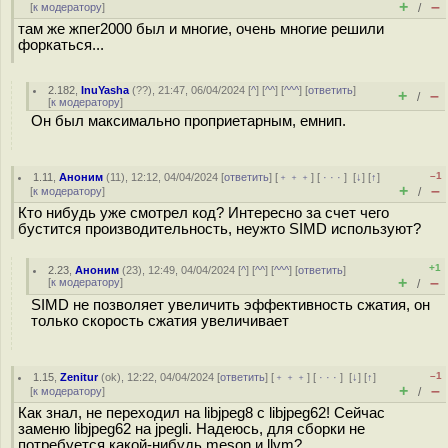
+
–
[
к модератору
]
/
там же жпег2000 был и многие, очень многие решили
форкаться...
2.182
,
InuYasha
(
??
), 21:47, 06/04/2024 [
^
] [
^^
] [
^^^
] [
ответить
]
+
–
/
[
к модератору
]
Он был максимально проприетарным, емнип.
–1
1.11
,
Аноним
(
11
), 12:12, 04/04/2024 [
ответить
] [
﹢﹢﹢
] [
· · ·
]
[
↓
] [
↑
]
+
–
[
к модератору
]
/
Кто нибудь уже смотрел код? Интересно за счет чего
бустится производительность, неужто SIMD используют?
+1
2.23
,
Аноним
(
23
), 12:49, 04/04/2024 [
^
] [
^^
] [
^^^
] [
ответить
]
+
–
[
к модератору
]
/
SIMD не позволяет увеличить эффективность сжатия, он
только скорость сжатия увеличивает
–1
1.15
,
Zenitur
(
ok
), 12:22, 04/04/2024 [
ответить
] [
﹢﹢﹢
] [
· · ·
]
[
↓
] [
↑
]
+
–
[
к модератору
]
/
Как знал, не переходил на libjpeg8 с libjpeg62! Сейчас
заменю libjpeg62 на jpegli. Надеюсь, для сборки не
потребуется какой-нибудь meson и llvm?