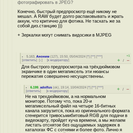
фотографировать в JPEG?
Конечно, быстрый предпросмотр ещё никому не
мешал. А RAW будет долго распаковывать и жрать
аккум, что критично для фотика. Не таскать же за
собой диз.станцию )))
+ Зеркалки могут снимать видосики в MJPEG
+1
5.163
,
Аноним
(
127
), 15:50, 05/04/2024 [
^
] [
^^
] [
^^^
]
+
–
[
ответить
]
[
↓
] [
к модератору
]
/
Для быстрого предпросмотра на трёхдюймовом
экранчике в один мегапиксель эти нюансы
пережатия совершенно несущественны.
6.199
,
adolfus
(
ok
), 19:14, 10/04/2024 [
^
] [
^^
] [
^^^
]
+
–
/
[
ответить
]
[
к модератору
]
Не на трехдюймовом, а на нормальном
мониторе. Потому что, пока 20-и
мегапиксельный файл на четыре 16-битных
канала загрузится, пока из оригинального формата
сгенерится тривосьмибитовый RGB для подачи в
видеокарту, пройдет куча времени, а мы желаем
листать отснятое без ощущаемых задержек в
каталогах ФС с сотнями и более фото. Лично я