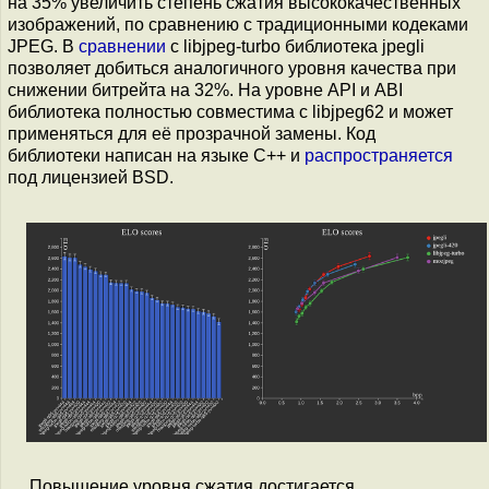
на 35% увеличить степень сжатия высококачественных
изображений, по сравнению с традиционными кодеками
JPEG. В
сравнении
с libjpeg-turbo библиотека jpegli
позволяет добиться аналогичного уровня качества при
снижении битрейта на 32%. На уровне API и ABI
библиотека полностью совместима с libjpeg62 и может
применяться для её прозрачной замены. Код
библиотеки написан на языке С++ и
распространяется
под лицензией BSD.
Повышение уровня сжатия достигается