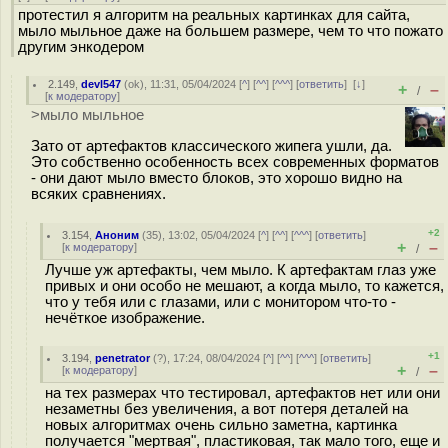
протестил я алгоритм на реальных картинках для сайта,
мыло мыльное даже на большем размере, чем то что пожато
другим энкодером
2.149
,
devl547
(
ok
), 11:31, 05/04/2024 [
^
] [
^^
] [
^^^
] [
ответить
]
[
↓
]
+
–
/
[
к модератору
]
>мыло мыльное
Зато от артефактов классического жипега ушли, да.
Это собственно особенность всех современных форматов
- они дают мыло вместо блоков, это хорошо видно на
всяких сравнениях.
+2
3.154
,
Аноним
(
35
), 13:02, 05/04/2024 [
^
] [
^^
] [
^^^
] [
ответить
]
+
–
[
к модератору
]
/
Лучше уж артефакты, чем мыло. К артефактам глаз уже
привых и они особо не мешают, а когда мыло, то кажется,
что у тебя или с глазами, или с монитором что-то -
нечёткое изображение.
+1
3.194
,
penetrator
(
?
), 17:24, 08/04/2024 [
^
] [
^^
] [
^^^
] [
ответить
]
+
–
[
к модератору
]
/
на тех размерах что тестировал, артефактов нет или они
незаметны без увеличения, а вот потеря деталей на
новых алгоритмах очень сильно заметна, картинка
получается "мертвая", пластиковая, так мало того, еще и