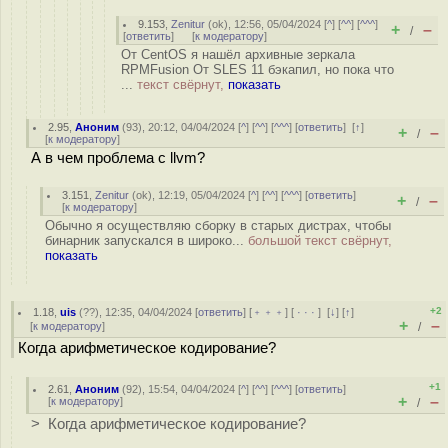
9.153
,
Zenitur
(
ok
), 12:56, 05/04/2024 [
^
] [
^^
] [
^^^
]
+
–
/
[
ответить
]
[
к модератору
]
От CentOS я нашёл архивные зеркала
RPMFusion От SLES 11 бэкапил, но пока что
...
текст свёрнут,
показать
2.95
,
Аноним
(
93
), 20:12, 04/04/2024 [
^
] [
^^
] [
^^^
] [
ответить
]
[
↑
]
+
–
/
[
к модератору
]
А в чем проблема с llvm?
3.151
,
Zenitur
(
ok
), 12:19, 05/04/2024 [
^
] [
^^
] [
^^^
] [
ответить
]
+
–
/
[
к модератору
]
Обычно я осуществляю сборку в старых дистрах, чтобы
бинарник запускался в широко...
большой текст свёрнут,
показать
+2
1.18
,
uis
(
??
), 12:35, 04/04/2024 [
ответить
] [
﹢﹢﹢
] [
· · ·
]
[
↓
] [
↑
]
+
–
[
к модератору
]
/
Когда арифметическое кодирование?
+1
2.61
,
Аноним
(
92
), 15:54, 04/04/2024 [
^
] [
^^
] [
^^^
] [
ответить
]
+
–
[
к модератору
]
/
> Когда арифметическое кодирование?