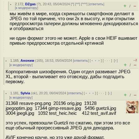
2.172
,
DZgas
(
?
), 20:43, 05/04/2024 [
^
] [
^^
] [
^^^
] [
ответить
]
+
–
/
[
к модератору
]
мы живём в мире, когда скриншоты смартфонов делают в
JPEG по той причине, что они 2к в высоту, и при открытии
предпросмотра галереи должны мгновенно декодироваться
и отображаться
ни один формат этого не может. Apple в свои HEIF вшивают
привью предпросмотра отдельной кртинкой
–2
1.165
,
Аноним
(
165
), 16:53, 05/04/2024 [
ответить
] [
﹢﹢﹢
] [
· · ·
]
[
↑
]
+
–
[
к модератору
]
/
Корпоративная шизофрения. Один отдел развивает JPEG
XL, второй - выпиливает его отовсюду, дабы подгадить
первому.
1.181
,
Sylvia
(
ok
), 20:20, 06/04/2024 [
ответить
] [
﹢﹢﹢
] [
· · ·
]
[
↓
]
+
–
/
[
к модератору
]
31368 resave-png.png 20196 orig.jpg 19128
jpegoptim.jpg 17344 gimp-resave.jpg 5496 guetzli.jpg
3004 jpegli.jpg 1092 test_heic.heic 412 test_avif.avif
это успех, превзошли Guetzli по сжатию, при этом это все
еще обычный прогрессивный JPEG для декодера.
AVIF конечно круче, но это уже друой формат.