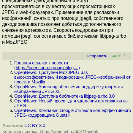
специфичных декодировщиков и могут
просматриваться в существующих просмотрщиках
JPEG и web-браузерах. Применение для распаковки
изображений, сжатых при помощи jpegli, собственного
декодировщика позволяет добиться дополнительного
снижения артефактов. Скорость кодирования при
помощи jpegli сопоставима с библиотеками libjpeg-turbo
и MozJPEG.
+
–
исправить
/
+40
Главная ссылка к новости
(
https://opensource.googleblog....
)
OpenNews: Доступен MozJPEG 3.0,
высокоэффективный кодировщик JPEG-изображений от
проекта Mozilla
OpenNews: Samsung обеспечил поддержку формата
изображений JPEG XL
OpenNews: Доступна библиотека libjpeg-turbo 3.0
OpenNews: Новый проект для удаления артефактов из
JPEG
OpenNews: Компания Google открыла код эффективного
JPEG-кодировщика Guetzli
Лицензия:
CC BY 3.0
Короткая ссылка: https://opennet.ru/60921-jpegli