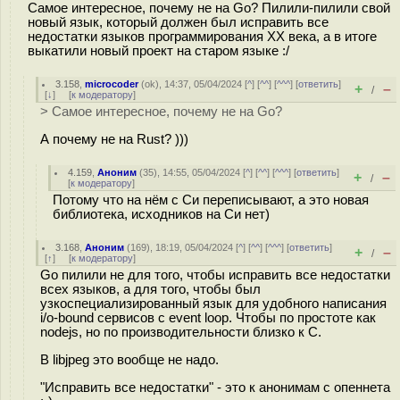
Самое интересное, почему не на Go? Пилили-пилили свой
новый язык, который должен был исправить все
недостатки языков программирования XX века, а в итоге
выкатили новый проект на старом языке :/
3.158
,
microcoder
(
ok
), 14:37, 05/04/2024 [
^
] [
^^
] [
^^^
] [
ответить
]
+
–
/
[
↓
] [
к модератору
]
> Самое интересное, почему не на Go?
А почему не на Rust? )))
4.159
,
Аноним
(
35
), 14:55, 05/04/2024 [
^
] [
^^
] [
^^^
] [
ответить
]
+
–
/
[
к модератору
]
Потому что на нём с Си переписывают, а это новая
библиотека, исходников на Си нет)
3.168
,
Аноним
(
169
), 18:19, 05/04/2024 [
^
] [
^^
] [
^^^
] [
ответить
]
+
–
/
[
↑
] [
к модератору
]
Go пилили не для того, чтобы исправить все недостатки
всех языков, а для того, чтобы был
узкоспециализированный язык для удобного написания
i/o-bound сервисов с event loop. Чтобы по простоте как
nodejs, но по производительности близко к C.
В libjpeg это вообще не надо.
"Исправить все недостатки" - это к анонимам с опеннета