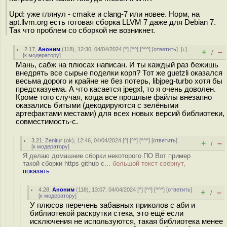
Upd: уже глянул - cmake и clang-7 или новее. Норм, на
apt.llvm.org есть готовая сборка LLVM 7 даже для Debian 7.
Так что проблем со сборкой не возникнет.
2.17
,
Аноним
(
118
), 12:30, 04/04/2024 [
^
] [
^^
] [
^^^
] [
ответить
]
[
↓
]
+
–
/
[
к модератору
]
Мань, сабж на плюсах написан. И ты каждый раз бежишь
внедрять все сырые поделки корп? Тот же guetzli оказался
весьма дорого и крайне не без потерь, libjpeg-turbo хотя бы
предсказуема. А что касается jpegxl, то я очень доволен.
Кроме того случая, когда все прошлые файлы внезапно
оказались битыми (декодируются с зелёными
артефактами местами) для всех новых версий библиотеки,
совместимость-с.
3.21
,
Zenitur
(
ok
), 12:46, 04/04/2024 [
^
] [
^^
] [
^^^
] [
ответить
]
+
–
/
[
к модератору
]
Я делаю домашние сборки некоторого ПО Вот пример
такой сборки https github c...
большой текст свёрнут,
показать
4.28
,
Аноним
(
118
), 13:07, 04/04/2024 [
^
] [
^^
] [
^^^
] [
ответить
]
+
–
/
[
к модератору
]
У плюсов перечень забавных приколов с аби и
библиотекой раскрутки стека, это ещё если
исключения не используются, такая библиотека менее