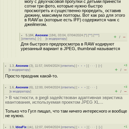
могу с двухчасовой прогулки с детьми принести
сотни три фото, которые нужно быстро
просмотреть и существенно проредить¸ оставив
дюжину, максимум полторы. Вот как раз для этого
в RAW'ах (которые есть IFF) содержится чанк с
джейпегом.
5.184
,
Аноним
(
184
), 03:04, 07/04/2024 [
^
] [
^^
] [
^^^
]
+
–
/
[
ответить
]
[
↑
] [
к модератору
]
Для быстрого предпросмотра в RAW кодируют
урезанный вариант в JPEG, thumbnail называется
+3
1.3
,
Аноним
(
3
), 11:57, 04/04/2024 [
ответить
] [
﹢﹢﹢
] [
· · ·
]
[
↑
]
+
–
[
к модератору
]
/
Просто праздник какой-то.
+3
1.6
,
Аноним
(
6
), 12:00, 04/04/2024 [
ответить
] [
﹢﹢﹢
] [
· · ·
]
+
–
[
к модератору
]
/
> В частности, в jpegli задействован адаптивная эвристика
квантования, используемая проектом JPEG XL…
Только что Гугл пищал, что там ничего интересного и вообще
не нужно.
+1
1.9
,
IdeaFix
(
ok
), 12:07, 04/04/2024 [
ответить
] [
﹢﹢﹢
] [
· · ·
]
[
↓
]