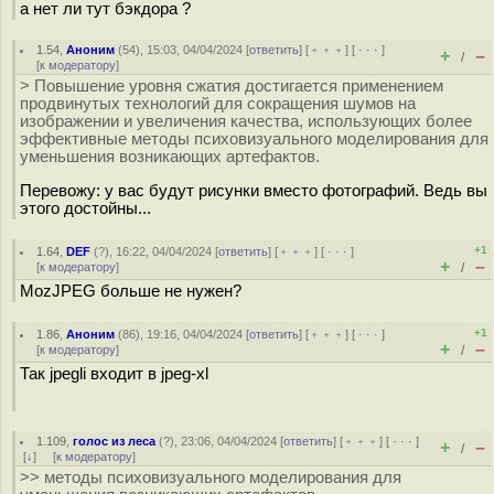
а нет ли тут бэкдора ?
1.54
,
Аноним
(
54
), 15:03, 04/04/2024 [
ответить
] [
﹢﹢﹢
] [
· · ·
]
+
–
/
[
к модератору
]
> Повышение уровня сжатия достигается применением
продвинутых технологий для сокращения шумов на
изображении и увеличения качества, использующих более
эффективные методы психовизуального моделирования для
уменьшения возникающих артефактов.
Перевожу: у вас будут рисунки вместо фотографий. Ведь вы
этого достойны...
+1
1.64
,
DEF
(
?
), 16:22, 04/04/2024 [
ответить
] [
﹢﹢﹢
] [
· · ·
]
+
–
[
к модератору
]
/
MozJPEG больше не нужен?
+1
1.86
,
Аноним
(
86
), 19:16, 04/04/2024 [
ответить
] [
﹢﹢﹢
] [
· · ·
]
+
–
[
к модератору
]
/
Так jpegli входит в jpeg-xl
1.109
,
голос из леса
(
?
), 23:06, 04/04/2024 [
ответить
] [
﹢﹢﹢
] [
· · ·
]
+
–
/
[
↓
] [
к модератору
]
>> методы психовизуального моделирования для