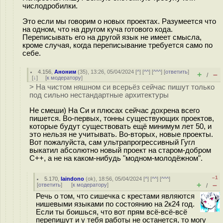
числодробилки.
Это если мы говорим о новых проектах. Разумеется что
на одном, что на другом куча готового кода.
Переписывать его на другой язык не имеет смысла,
кроме случая, когда переписывание требуется само по
себе.
4.156
,
Аноним
(
35
), 13:26, 05/04/2024 [
^
] [
^^
] [
^^^
] [
ответить
]
+
–
/
[
↓
] [
к модератору
]
> На чистом няшном си всерьёз сейчас пишут только
под сильно нестандартные архитектуры
Не смеши) На Си и плюсах сейчас дохрена всего
пишется. Во-первых, тонны существующих проектов,
которые будут существовать ещё минимум лет 50, и
это нельзя не учитывать. Во-вторых, новые проекты.
Вот пожалуйста, сам ультрапрогрессивный Гугл
выкатил абсолютно новый проект на старом-добром
С++, а не на каком-нибудь "модном-молодёжном".
–1
5.170
,
laindono
(
ok
), 18:56, 05/04/2024 [
^
] [
^^
] [
^^^
]
+
–
[
ответить
]
[
к модератору
]
/
Речь о том, что сишечка с крестами являются
нишевыми языками по состоянию на 2к24 год.
Если ты боишься, что вот прям всё-всё-всё
перепишут и у тебя работы не останется, то могу