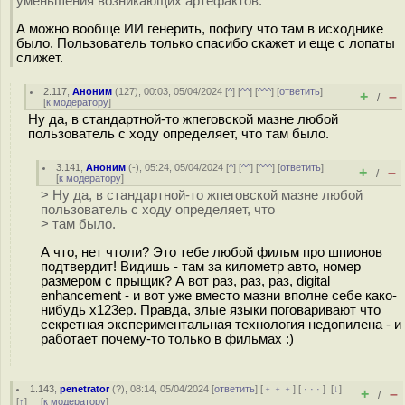
уменьшения возникающих артефактов.
А можно вообще ИИ генерить, пофигу что там в исходнике
было. Пользователь только спасибо скажет и еще с лопаты
слижет.
2.117
,
Аноним
(
127
), 00:03, 05/04/2024 [
^
] [
^^
] [
^^^
] [
ответить
]
+
–
/
[
к модератору
]
Ну да, в стандартной-то жпеговской мазне любой
пользователь с ходу определяет, что там было.
3.141
,
Аноним
(
-
), 05:24, 05/04/2024 [
^
] [
^^
] [
^^^
] [
ответить
]
+
–
/
[
к модератору
]
> Ну да, в стандартной-то жпеговской мазне любой
пользователь с ходу определяет, что
> там было.
А что, нет чтоли? Это тебе любой фильм про шпионов
подтвердит! Видишь - там за километр авто, номер
размером с прыщик? А вот раз, раз, раз, digital
enhancement - и вот уже вместо мазни вполне себе како-
нибудь х123ер. Правда, злые языки поговаривают что
секретная экспериментальная технология недопилена - и
работает почему-то только в фильмах :)
1.143
,
penetrator
(
?
), 08:14, 05/04/2024 [
ответить
] [
﹢﹢﹢
] [
· · ·
]
[
↓
]
+
–
/
[
↑
] [
к модератору
]