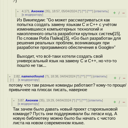
:-)
4.171
,
Аноним
(
35
), 18:57, 05/04/2024 [
^
] [
^^
] [
^^^
] [
ответить
]
+
–
/
[
к модератору
]
Из Википедии: "Go может рассматриваться как
попытка создать замену языкам С и C++ с учётом
изменившихся компьютерных технологий и
накопленного опыта разработки крупных систем[15].
По словам Роба Пайка[15], «Go был разработан для
решения реальных проблем, возникающих при
разработке программного обеспечения в Google»"
Выходит, что всё-таки хотели создать свой
универсальный язык на замену С и С++, но что-то
пошло не так...
2.82
,
namenotfound
(
?
), 18:38, 04/04/2024 [
^
] [
^^
] [
^^^
] [
ответить
]
+
–
/
[
↑
] [
к модератору
]
потому что там разные команды работают? кому-то проще/
привычнее на плюсах писать, наверное
3.87
,
Аноним
(
35
), 19:29, 04/04/2024 [
^
] [
^^
] [
^^^
] [
ответить
]
+
–
/
[
к модератору
]
Так зачем было давать новый проект староязыковой
команде? Пусть они поддерживали бы легаси код. А
новую библиотеку можно было бы начать с чистого
листа на новом современном языке.