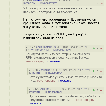
7.36
,
Zenitur
(
ok
), 13:27, 04/04/2024 [
^
] [
^^
] [
^^^
]
+
–
[
ответить
]
[
к модератору
]
/
> Потому что все остальные версии либы
насквозь протроянены похуже xz.
Не, потому что последний RHEL релизнулся
хрен знает когда. Я тут загуглил - оказывается,
9-й уже вышел... Я не знал.
Тогда в актуальном RHEL уже libpng16.
Извиняюсь, был не прав.
8.77
,
cheburnator9000
(
ok
), 18:05, 04/04/2024 [
^
]
+
–
/
[
^^
] [
^^^
] [
ответить
]
[
к модератору
]
Зенитурушка ты что все старые пакеты всех
RPM дистрибутивов у себя хранишь Их ж...
текст свёрнут,
показать
9.88
,
Зазнайка
(
?
), 19:42, 04/04/2024 [
^
] [
^^
] [
^^^
]
+
–
/
[
ответить
]
[
к модератору
]
Зато существуют у него, у Вас от этого убыло что
ли ...
текст свёрнут,
показать
9.129
,
Аноним
(
-
), 01:10, 05/04/2024 [
^
] [
^^
] [
^^^
]
+
–
/
[
ответить
]
[
к модератору
]
Пусть качнет, чтоли, archive debian org себе Если
получится, сможет mirror ом п...
текст свёрнут,
показать