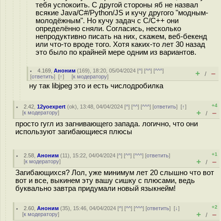
тебя успокоить. С другой стороны яб не назвал
всякие Java/C#/Python/JS и кучу другого "модным-
молодёжным". Но кучу задач с C/C++ они
определённо сняли. Согласись, несколько
непродуктивно писать на них, скажем, веб-бекенд
или что-то вроде того. Хотя каких-то лет 30 назад
это было по крайней мере одним из вариантов.
4.169
,
Аноним
(
169
), 18:20, 05/04/2024 [
^
] [
^^
] [
^^^
]
+
–
/
[
ответить
]
[
↑
] [
к модератору
]
ну так libjpeg это и есть числодробилка
+4
2.42
,
12yoexpert
(
ok
), 13:48, 04/04/2024 [
^
] [
^^
] [
^^^
] [
ответить
]
[
↑
]
+
–
[
к модератору
]
/
просто гугл из загнивающего запада. логично, что они
используют загибающиеся плюсы
+1
2.58
,
Аноним
(
11
), 15:22, 04/04/2024 [
^
] [
^^
] [
^^^
] [
ответить
]
+
–
[
к модератору
]
/
Загибающихся? Лол, уже минимум лет 20 слышно что вот
вот и все, выкинем эту вашу сишку с плюсами, ведь
буквально завтра придумали новый языкнейм!
+2
2.60
,
Аноним
(
35
), 15:46, 04/04/2024 [
^
] [
^^
] [
^^^
] [
ответить
]
[
↓
]
+
–
[
к модератору
]
/