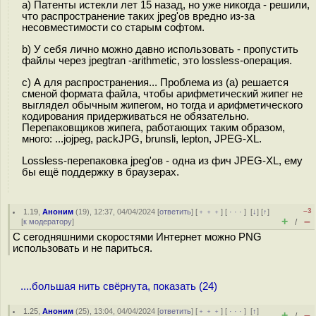
a) Патенты истекли лет 15 назад, но уже никогда - решили,
что распространение таких jpeg'ов вредно из-за
несовместимости со старым софтом.
b) У себя лично можно давно использовать - пропустить
файлы через jpegtran -arithmetic, это lossless-операция.
c) А для распространения... Проблема из (a) решается
сменой формата файла, чтобы арифметический жипег не
выглядел обычным жипегом, но тогда и арифметического
кодирования придерживаться не обязательно.
Перепаковщиков жипега, работающих таким образом,
много: ...jojpeg, packJPG, brunsli, lepton, JPEG-XL.
Lossless-перепаковка jpeg'ов - одна из фич JPEG-XL, ему
бы ещё поддержку в браузерах.
–3
1.19
,
Аноним
(
19
), 12:37, 04/04/2024 [
ответить
] [
﹢﹢﹢
] [
· · ·
]
[
↓
] [
↑
]
+
–
[
к модератору
]
/
С сегодняшними скоростями Интернет можно PNG
использовать и не париться.
....большая нить свёрнута, показать (24)
1.25
,
Аноним
(
25
), 13:04, 04/04/2024 [
ответить
] [
﹢﹢﹢
] [
· · ·
]
[
↑
]
+
–