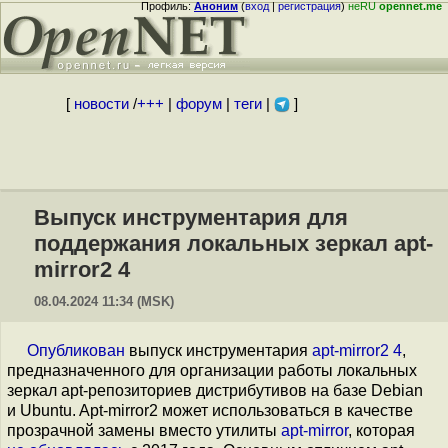
Профиль:
Аноним
(
вход
|
регистрация
)
неRU
opennet.me
[
новости
/
+++
|
форум
|
теги
|
]
Выпуск инструментария для
поддержания локальных зеркал apt-
mirror2 4
08.04.2024 11:34 (MSK)
Опубликован
выпуск инструментария
apt-mirror2 4
,
предназначенного для организации работы локальных
зеркал apt-репозиториев дистрибутивов на базе Debian
и Ubuntu. Apt-mirror2 может использоваться в качестве
прозрачной замены вместо утилиты
apt-mirror
, которая