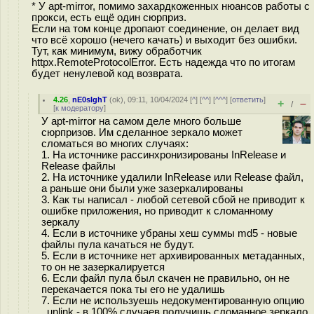
* У apt-mirror, помимо захардкоженных нюансов работы с
прокси, есть ещё один сюрприз.
Если на том конце дропают соединение, он делает вид
что всё хорошо (нечего качать) и выходит без ошибки.
Тут, как минимум, вижу обработчик
httpx.RemoteProtocolError. Есть надежда что по итогам
будет ненулевой код возврата.
4.26
,
nE0sIghT
(
ok
), 09:11, 10/04/2024 [
^
] [
^^
] [
^^^
] [
ответить
]
+
–
/
[
к модератору
]
У apt-mirror на самом деле много больше
сюрпризов. Им сделанное зеркало может
сломаться во многих случаях:
1. На источнике рассинхронизированы InRelease и
Release файлы
2. На источнике удалили InRelease или Release файл,
а раньше они были уже зазеркалированы
3. Как ты написал - любой сетевой сбой не приводит к
ошибке приложения, но приводит к сломанному
зеркалу
4. Если в источнике убраны хеш суммы md5 - новые
файлы пула качаться не будут.
5. Если в источнике нет архивированных метаданных,
то он не зазеркалируется
6. Если файл пула был скачен не правильно, он не
перекачается пока ты его не удалишь
7. Если не используешь недокументированную опцию
_unlink - в 100% случаев получишь сломанное зеркало