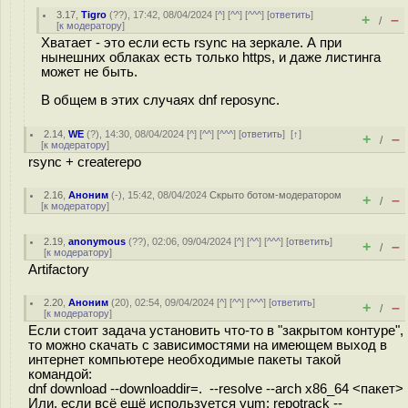
3.17
,
Tigro
(
??
), 17:42, 08/04/2024 [
^
] [
^^
] [
^^^
] [
ответить
]
+
–
/
[
к модератору
]
Хватает - это если есть rsync на зеркале. А при
нынешних облаках есть только https, и даже листинга
может не быть.
В общем в этих случаях dnf reposync.
2.14
,
WE
(
?
), 14:30, 08/04/2024 [
^
] [
^^
] [
^^^
] [
ответить
]
[
↑
]
+
–
/
[
к модератору
]
rsync + createrepo
2.16
,
Аноним
(
-
), 15:42, 08/04/2024
Скрыто ботом-модератором
+
–
/
[
к модератору
]
2.19
,
anonymous
(
??
), 02:06, 09/04/2024 [
^
] [
^^
] [
^^^
] [
ответить
]
+
–
/
[
к модератору
]
Artifactory
2.20
,
Аноним
(
20
), 02:54, 09/04/2024 [
^
] [
^^
] [
^^^
] [
ответить
]
+
–
/
[
к модератору
]
Если стоит задача установить что-то в "закрытом контуре",
то можно скачать с зависимостями на имеющем выход в
интернет компьютере необходимые пакеты такой
командой:
dnf download --downloaddir=. --resolve --arch x86_64 <пакет>
Или, если всё ещё используется yum: repotrack --