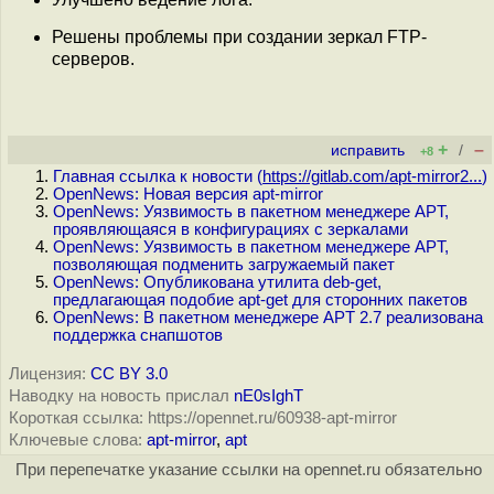
Решены проблемы при создании зеркал FTP-
серверов.
+
–
исправить
/
+8
Главная ссылка к новости (
https://gitlab.com/apt-mirror2...
)
OpenNews: Новая версия apt-mirror
OpenNews: Уязвимость в пакетном менеджере APT,
проявляющаяся в конфигурациях с зеркалами
OpenNews: Уязвимость в пакетном менеджере APT,
позволяющая подменить загружаемый пакет
OpenNews: Опубликована утилита deb-get,
предлагающая подобие apt-get для сторонних пакетов
OpenNews: В пакетном менеджере APT 2.7 реализована
поддержка снапшотов
Лицензия:
CC BY 3.0
Наводку на новость прислал
nE0sIghT
Короткая ссылка: https://opennet.ru/60938-apt-mirror
Ключевые слова:
apt-mirror
,
apt
При перепечатке указание ссылки на opennet.ru обязательно