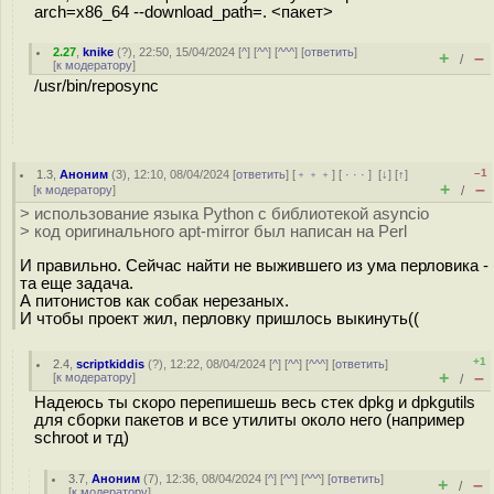
arch=x86_64 --download_path=. <пакет>
2.27
,
knike
(
?
), 22:50, 15/04/2024 [
^
] [
^^
] [
^^^
] [
ответить
]
+
–
/
[
к модератору
]
/usr/bin/reposync
–1
1.3
,
Аноним
(
3
), 12:10, 08/04/2024 [
ответить
] [
﹢﹢﹢
] [
· · ·
]
[
↓
] [
↑
]
+
–
[
к модератору
]
/
> использование языка Python с библиотекой asyncio
> код оригинального apt-mirror был написан на Perl
И правильно. Сейчас найти не выжившего из ума перловика -
та еще задача.
А питонистов как собак нерезаных.
И чтобы проект жил, перловку пришлось выкинуть((
+1
2.4
,
scriptkiddis
(
?
), 12:22, 08/04/2024 [
^
] [
^^
] [
^^^
] [
ответить
]
+
–
[
к модератору
]
/
Надеюсь ты скоро перепишешь весь стек dpkg и dpkgutils
для сборки пакетов и все утилиты около него (например
schroot и тд)
3.7
,
Аноним
(
7
), 12:36, 08/04/2024 [
^
] [
^^
] [
^^^
] [
ответить
]
+
–
/
[
к модератору
]