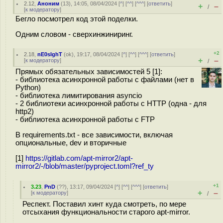
2.12
,
Аноним
(
13
), 14:05, 08/04/2024 [
^
] [
^^
] [
^^^
] [
ответить
]
+
–
/
[
к модератору
]
Бегло посмотрел код этой поделки.
Одним словом - сверхинжиниринг.
+2
2.18
,
nE0sIghT
(
ok
), 19:17, 08/04/2024 [
^
] [
^^
] [
^^^
] [
ответить
]
+
–
[
к модератору
]
/
Прямых обязательных зависимостей 5 [1]:
- библиотека асинхронной работы с файлами (нет в
Python)
- библиотека лимитирования asyncio
- 2 библиотеки асинхронной работы с HTTP (одна - для
http2)
- библиотека асинхронной работы с FTP
В requirements.txt - все зависимости, включая
опциональные, dev и вторичные
[1]
https://gitlab.com/apt-mirror2/apt-
mirror2/-/blob/master/pyproject.toml?ref_ty
+1
3.23
,
PnD
(
??
), 13:17, 09/04/2024 [
^
] [
^^
] [
^^^
] [
ответить
]
+
–
[
к модератору
]
/
Респект. Поставил хинт куда смотреть, по мере
отсыхания функциональности старого apt-mirror.