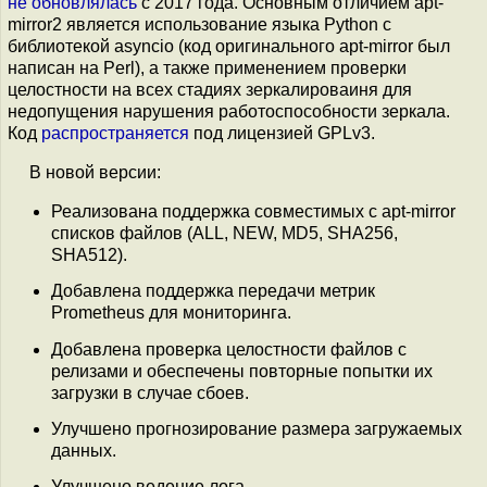
не обновлялась
с 2017 года. Основным отличием apt-
mirror2 является использование языка Python с
библиотекой asyncio (код оригинального apt-mirror был
написан на Perl), а также применением проверки
целостности на всех стадиях зеркалироваиня для
недопущения нарушения работоспособности зеркала.
Код
распространяется
под лицензией GPLv3.
В новой версии:
Реализована поддержка совместимых с apt-mirror
списков файлов (ALL, NEW, MD5, SHA256,
SHA512).
Добавлена поддержка передачи метрик
Prometheus для мониторинга.
Добавлена проверка целостности файлов с
релизами и обеспечены повторные попытки их
загрузки в случае сбоев.
Улучшено прогнозирование размера загружаемых
данных.
Улучшено ведение лога.