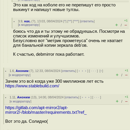
Это как код на коболе его не перепишут его просто
выкинут и напишут новые тулзы.
+1
3.9
,
нах.
(
?
), 13:03, 08/04/2024 [
^
] [
^^
] [
^^^
] [
ответить
]
+
–
[
к модератору
]
/
боюсь что да и ты этому не обрадуешься. Посмотри на
список изменений и улучшизмов.
Безусловно вот "метрик прометеуса" очень не хватает
для банальной копии зеркала deb'ов.
К счастью, debmirror пока работает.
+1
1.6
,
Аноним
(
7
), 12:33, 08/04/2024 [
ответить
] [
﹢﹢﹢
] [
· · ·
]
[
↑
]
+
–
[
к модератору
]
/
Зачем это всё когда уже 300 миллионов лет есть
https://www.stablebuild.com/
+1
1.11
,
Аноним
(
13
), 14:00, 08/04/2024 [
ответить
] [
﹢﹢﹢
] [
· · ·
]
+
–
[
к модератору
]
/
https://gitlab.com/apt-mirror2/apt-
mirror2/-/blob/master/requirements.txt?ref_
Вот это да. Солидно(