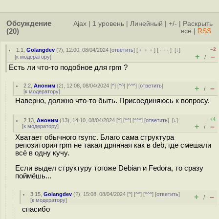
Обсуждение
Ajax
|
1 уровень
|
Линейный
|
+/-
|
Раскрыть
(20)
всё
|
RSS
–2
1.1
,
Golangdev
(
?
), 12:00, 08/04/2024 [
ответить
] [
﹢﹢﹢
] [
· · ·
]
[
↓
]
+
–
[
к модератору
]
/
Есть ли что-то подобное для rpm ?
2.2
,
Аноним
(
2
), 12:08, 08/04/2024 [
^
] [
^^
] [
^^^
] [
ответить
]
+
–
/
[
к модератору
]
Наверно, должно что-то быть. Присоединяюсь к вопросу.
+4
2.13
,
Аноним
(
13
), 14:10, 08/04/2024 [
^
] [
^^
] [
^^^
] [
ответить
]
[
↓
]
+
–
[
к модератору
]
/
Хватает обычного rsync. Благо сама структура
репозитория rpm не такая дрянная как в deb, где смешали
всё в одну кучу.
Если выдел структуру тогоже Debian и Fedora, то сразу
поймёшь...
3.15
,
Golangdev
(
?
), 15:08, 08/04/2024 [
^
] [
^^
] [
^^^
] [
ответить
]
+
–
/
[
к модератору
]
спасибо