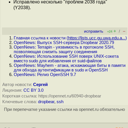
Исправлено несколько "проблем 2038 года"
(Y2038).
+
–
исправить
/
+24
Главная ссылка к новости (
https://lists.ucc.gu.uwa.edu.a...
)
OpenNews: Выпуск SSH-сервера Dropbear 2020.79
OpenNews: Terrapin - уязвимость в протоколе SSH,
позволяющая снизить защиту соединения
OpenNews: Использование SSH поверх UNIX-сокета
вместо sudo для избавления от suid-файлов
OpenNews: Mayhem - атака, искажающая биты в памяти
для обхода аутентификации в sudo и OpenSSH
OpenNews: Релиз OpenSSH 9.7
Автор новости:
Сергей
Лицензия:
CC BY 3.0
Короткая ссылка: https://opennet.ru/60940-dropbear
Ключевые слова:
dropbear
,
ssh
При перепечатке указание ссылки на opennet.ru обязательно