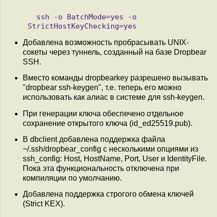
  ssh -o BatchMode=yes -o 
Добавлена возможность пробрасывать UNIX-
сокеты через туннель, созданный на базе Dropbear
SSH.
Вместо команды dropbearkey разрешено вызывать
"dropbear ssh-keygen", т.е. теперь его можно
использовать как алиас в системе для ssh-keygen.
При генерации ключа обеспечено отдельное
сохранение открытого ключа (id_ed25519.pub).
В dbclient добавлена поддержка файла
~/.ssh/dropbear_config с несколькими опциями из
ssh_config: Host, HostName, Port, User и IdentityFile.
Пока эта функциональность отключена при
компиляции по умолчанию.
Добавлена поддержка строгого обмена ключей
(Strict KEX).