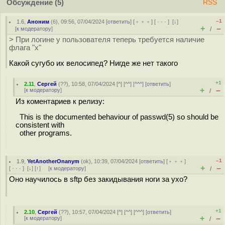
Обсуждение
(5)
RSS
–1
1.6
,
Аноним
(
6
), 09:56, 07/04/2024 [
ответить
] [
﹢﹢﹢
] [
· · ·
]
[
↓
]
+
–
[
к модератору
]
/
> При логине у пользователя теперь требуется наличие
флага "x"
Какой сугубо их велосипед? Нигде же нет такого
+1
2.11
,
Сергей
(
??
), 10:58, 07/04/2024 [
^
] [
^^
] [
^^^
] [
ответить
]
+
–
[
к модератору
]
/
Из коментариев к релизу:
This is the documented behaviour of passwd(5) so should be
consistent with
other programs.
–1
1.9
,
YetAnotherOnanym
(
ok
), 10:39, 07/04/2024 [
ответить
] [
﹢﹢﹢
]
+
–
[
· · ·
]
[
↓
] [
↑
] [
к модератору
]
/
Оно научилось в sftp без закидывания ноги за ухо?
+1
2.10
,
Сергей
(
??
), 10:57, 07/04/2024 [
^
] [
^^
] [
^^^
] [
ответить
]
+
–
[
к модератору
]
/