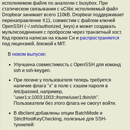
исполняемом файле по аналогии с busybox. При
статическом связывании с uClibc исполняемый файл
Dropbear занимает всего 110kB. Dropbear поддерживает
перенаправление X11, совместим с файлом ключей
OpenSSH (~/.ssh/authorized_keys) и может создавать
мультисоединения с пробросом через транзитный хост.
Код проекта написан на языке Си и
распространяется
под лицензией, близкой к MIT.
В
новом выпуске
:
Улучшена совместимость с OpenSSH для команд
ssh и ssh-keygen.
При логине у пользователя теперь требуется
наличие флага "x" в поле с хэшем пароля в
/etc/passwd, например,
"user1:x:1003:1003::/home/user1:/bin/sh".
Пользователи без этого флага не смогут войти.
В dbclient добавлены опции BatchMode и
StrictHostKeyChecking, полезные для SSH-
туннелей: