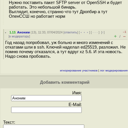
Нужно поставить пакет SFTP server от OpenSSH и будет
работать. Это небольшой бинарь.
Выглядит, конечно, странно что тут Дропбир а тут
ОпенССШ но работает норм
–1
1.13
,
Аноним
(
13
), 11:33, 07/04/2024 [
ответить
] [
﹢﹢﹢
] [
· · ·
]
[
↑
]
+
–
[
к модератору
]
/
Год назад попробовал, уж больно и много изменений с
откатами шли в ssh. Ключей наделал ed25519, разложил. Не
помню почему отказался, а тут вдруг xz 5.6. И эта новость.
Надо снова пробовать.
игнорирование участников
|
лог модерирования
Добавить комментарий
Имя:
E-Mail:
Текст: