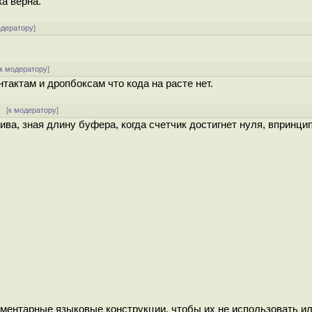
ка верна.
одератору
]
к модератору
]
тактам и дропбоксам что кода на расте нет.
 [
к модератору
]
ва, зная длину буфера, когда счетчик достигнет нуля, впринци
лементарные языковые конструкции, чтобы их не использовать и