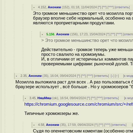
4.152
,
Аноним
(
152
), 01:18, 11/04/2024 [
^
] [
^^
] [
^^^
] [
ответить
]
Это громкое меньшинство орет что мозилла порт
браузер вполне себе нормальный, особенно на 
являются проприетарными продуктами.
5.156
,
Аноним
(
156
), 17:23, 15/04/2024 [
^
] [
^^
] [
^^^
] [
ответ
> Это громкое меньшинство орет что мозилл
Действительно - громкое теперь уже меньши
просто свалило на хромоиумы.
И, в отличиии от истеричныъх комментов п
проверяемыми цифрами: рыночной долей. Т
2.35
,
Аноним
(
35
), 16:04, 09/04/2024 [
^
] [
^^
] [
^^^
] [
ответить
]
[
↓
] [
↑
] [
к мод
Мозилла выложила раст для всех . А раз пользоваться б
браузере использует , всё больше . Но у хромоюзеров "бр
3.45
,
НяшМяш
(
ok
), 16:54, 09/04/2024 [
^
] [
^^
] [
^^^
] [
ответить
]
[
к мо
https://chromium.googlesource.com/chromium/src/+/refs
Типичные хромоюзеры же.
4.58
,
Аноним
(
35
), 17:59, 09/04/2024 [
^
] [
^^
] [
^^^
] [
ответить
]
[
Судя по опеннетовским коментам (особенно отм