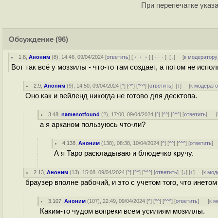
При перепечатке указа
Обсуждение
(96)
1.8
,
Аноним
(
8
), 14:46, 09/04/2024 [
ответить
] [
﹢﹢﹢
] [
· · ·
]
[
↓
] [
к модератору
Вот так всё у моззилы - что-то там создает, а потом не исполь
2.9
,
Аноним
(
9
), 14:50, 09/04/2024 [
^
] [
^^
] [
^^^
] [
ответить
]
[
↓
] [
к модерат
Оно как и вейленд никогда не готово для десктопа.
3.48
,
namenotfound
(
?
), 17:00, 09/04/2024 [
^
] [
^^
] [
^^^
] [
ответить
]
[
а я арканом пользуюсь что-ли?
4.138
,
Аноним
(
138
), 08:38, 10/04/2024 [
^
] [
^^
] [
^^^
] [
ответить
]
А я Таро раскладываю и блюдечко кручу.
2.13
,
Аноним
(
13
), 15:08, 09/04/2024 [
^
] [
^^
] [
^^^
] [
ответить
]
[
↓
] [
↑
] [
к мод
браузер вполне рабочий, и это с учетом того, что инетом
3.107
,
Аноним
(
107
), 22:49, 09/04/2024 [
^
] [
^^
] [
^^^
] [
ответить
]
[
к м
Каким-то чудом вопреки всем усилиям мозиллы.