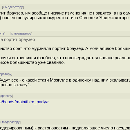
[
к модератору
]
ит браузер, им вообще никакие изменения не нравятся, а на са
фоне его популярных конкурентов типа Chrome и Яндекс котор
ить
]
[
к модератору
]
а портит браузер
нство орёт, что мурзилла портит браузер. А молчаливое больш
арочки оставшихся фанбоев, это подтверждается вполне реальн
ихое большинство уже свалило.
ератору
]
удут все - с какой стати Мозилле в одиночку над ним вкалывать
евно в глазу" .
дератору
]
/heads/main/third_party/r
к модератору
]
одерированным) к растоновостям - подавляющее число наездов