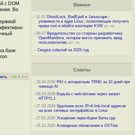
ий с DOM
Важное
ания. Во
-
11.07
GhostLock, BadEpoll и Januscape -
держкой
уязвимости в ядре Linux, позволяющие получить
права root и обойти изоляцию KVM
(82 +34)
эффективно
очный
-
08.07
Вредительство со стороны разработчика
OpenMandriva, которое могло причинить вред
пользователям
(107 +34)
-
Сводка событий за 2025 год
на базе
ron
Советы
+
–
вить
/
+15
-
19.04.2026
PKI с аппаратным TRNG за 10 дней при
помощи AI
-
09.03.2026
Борьба с web-ботами через запрет
HTTP/1.1
-
27.02.2026
Удаление всех IPv6 link-local адресов
на всех сетевых интерфейсах в Linux
-
27.01.2026
Ускорение пересборки llama.cpp
-
25.12.2025
Атомарные обновления в OSTree