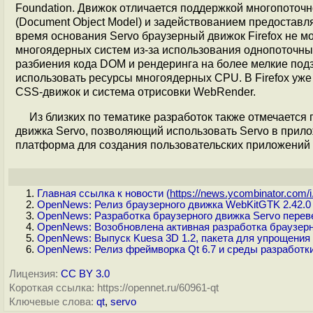
Foundation. Движок отличается поддержкой многопоточ
(Document Object Model) и задействованием предостав
время основания Servo браузерный движок Firefox не м
многоядерных систем из-за использования однопоточных
разбиения кода DOM и рендеринга на более мелкие под
использовать ресурсы многоядерных CPU. В Firefox уже
CSS-движок и система отрисовки WebRender.
Из близких по тематике разработок также отмечается
движка Servo, позволяющий использовать Servo в при
платформа для создания пользовательских приложений 
Главная ссылка к новости (
https://news.ycombinator.com/i.
OpenNews: Релиз браузерного движка WebKitGTK 2.42.0 
OpenNews: Разработка браузерного движка Servo переве
OpenNews: Возобновлена активная разработка браузерн
OpenNews: Выпуск Kuesa 3D 1.2, пакета для упрощения
OpenNews: Релиз фреймворка Qt 6.7 и среды разработки 
Лицензия:
CC BY 3.0
Короткая ссылка: https://opennet.ru/60961-qt
Ключевые слова:
qt
,
servo