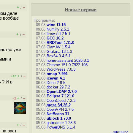
+
–
/
Новые версии
мом деле
ые вообще
Программы:
09.08
wine 11.15
09.08
NumPy 2.5.2
08.08
firewalld 2.5.1
+
–
/
07.08
GCC 16.2
07.08
RRDTool 1.11.0
07.08
ClamAV 1.5.4
инство уже
07.08
Grafana 13.1.3
07.08
Box64 0.4.5-1
ыми и
07.08
home-assistant 2026.8.1
07.08
Chrome 151.0.7922.108
07.08
WordPress 7.0.3
07.08
nmap 7.991
+
–
/
+10
06.08
icewm 4.1
 ? И в
06.08
Deno 2.9.5
06.08
docker 29.7.2
06.08
OpenLDAP 2.7.0
06.08
Eclipse 7.121.0
+
–
/
–2
06.08
OpenCloud 7.2.3
06.08
mesa 3d 26.2
05.08
OpenVPN 2.7.6
05.08
NetBeans 31
05.08
ublock 1.73.0
05.08
gstreamer 1.28.6
+
–
/
05.08
PowerDNS 5.1.4
 на раст
далее>>