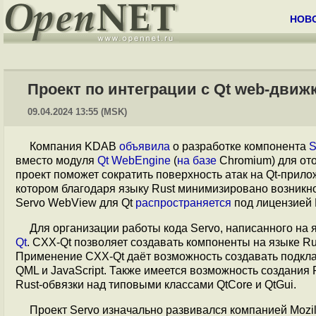
НОВ
Проект по интеграции с Qt web-движк
09.04.2024 13:55 (MSK)
Компания KDAB
объявила
о разработке компонента
S
вместо модуля
Qt WebEngine
(
на базе
Chromium) для от
проект поможет сократить поверхность атак на Qt-прил
котором благодаря языку Rust минимизировано возникн
Servo WebView для Qt
распространяется
под лицензией 
Для организации работы кода Servo, написанного на 
Qt
. CXX-Qt позволяет создавать компоненты на языке R
Применение CXX-Qt даёт возможность создавать подклас
QML и JavaScript. Также имеется возможность создания
Rust-обвязки над типовыми классами QtCore и QtGui.
Проект Servo изначально развивался компанией Mozil