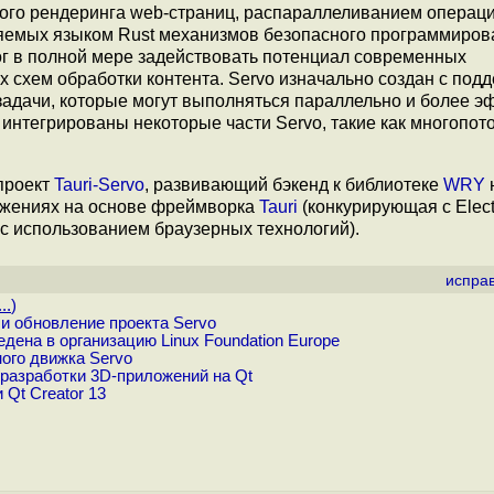
ного рендеринга web-страниц, распараллеливанием операц
ляемых языком Rust механизмов безопасного программиров
ог в полной мере задействовать потенциал современных
 схем обработки контента. Servo изначально создан с под
задачи, которые могут выполняться параллельно и более 
 интегрированы некоторые части Servo, такие как многопот
 проект
Tauri-Servo
, развивающий бэкенд к библиотеке
WRY
ложениях на основе фреймворка
Tauri
(конкурирующая с Elect
с использованием браузерных технологий).
испра
..
)
и обновление проекта Servo
дена в организацию Linux Foundation Europe
ого движка Servo
 разработки 3D-приложений на Qt
Qt Creator 13