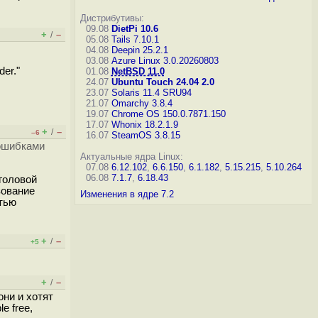
Дистрибутивы:
09.08
DietPi 10.6
+
–
/
05.08
Tails 7.10.1
04.08
Deepin 25.2.1
03.08
Azure Linux 3.0.20260803
er."
01.08
NetBSD 11.0
24.07
Ubuntu Touch 24.04 2.0
23.07
Solaris 11.4 SRU94
21.07
Omarchy 3.8.4
19.07
Chrome OS 150.0.7871.150
17.07
Whonix 18.2.1.9
+
–
/
–6
16.07
SteamOS 3.8.15
 ошибками
Актуальные ядра Linux:
07.08
6.12.102
,
6.6.150
,
6.1.182
,
5.15.215
,
5.10.264
06.08
7.1.7
,
6.18.43
 головой
зование
Изменения в ядре 7.2
стью
+
–
/
+5
+
–
/
они и хотят
e free,