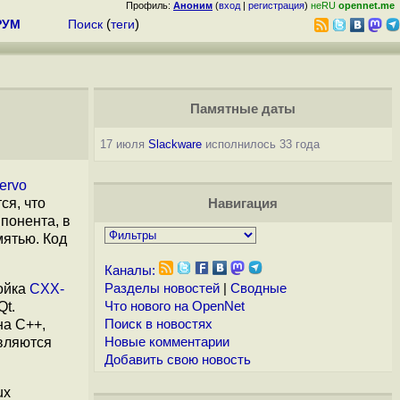
Профиль:
Аноним
(
вход
|
регистрация
)
неRU
opennet.me
РУМ
Поиск
(
теги
)
Памятные даты
17 июля
Slackware
исполнилось 33 года
ervo
ся, что
Навигация
понента, в
мятью. Код
Каналы:
лойка
CXX-
Разделы новостей
|
Сводные
Qt.
Что нового на OpenNet
на C++,
Поиск в новостях
авляются
Новые комментарии
Добавить свою новость
ux