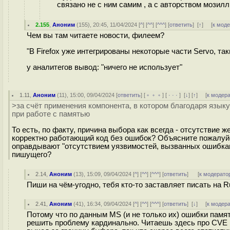
связано не с ним самим , а с авторством мозилл
2.155
,
Аноним
(
155
), 20:45, 11/04/2024 [
^
] [
^^
] [
^^^
] [
ответить
]
[
↑
] [
к мод
Чем вы там читаете новости, филеем?
"В Firefox уже интегрированы некоторые части Servo, т
у аналитегов вывод: "ничего не использует"
1.11
,
Аноним
(
11
), 15:00, 09/04/2024 [
ответить
] [
﹢﹢﹢
] [
· · ·
]
[
↓
] [
↑
] [
к модер
>за счёт применения компонента, в котором благодаря язы
при работе с памятью
То есть, по факту, причина выбора как всегда - отсутствие 
корректно работающий код без ошибок? Объясните пожалуйст
оправдывают "отсутствием уязвимостей, вызванных ошибкам
пишущего?
2.14
,
Аноним
(
13
), 15:09, 09/04/2024 [
^
] [
^^
] [
^^^
] [
ответить
]
[
к модерато
Пиши на чём-угодно, тебя кто-то заставляет писать на R
2.41
,
Аноним
(
41
), 16:34, 09/04/2024 [
^
] [
^^
] [
^^^
] [
ответить
]
[
↓
] [
к модер
Потому что по данным MS (и не только их) ошибки памят
решить проблему кардинально. Читаешь здесь про CVE в яд