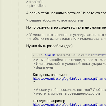
> free(ptr);
> ptr=nullptr;
А если у тебя несколько потоков? И объекто со
> решает абсолютно все проблемы
Но пограммисты на си-шке их так и не смогли р
> У меня просто в голове не укладывается, это
> чтобы их не использовать или использовать н
Нужно быть разрабом ядра)
5.129
,
Аноним
(
129
), 02:43, 10/04/2024 [
^
] [
^^
] [
^^^
] [
ответ
> А ты обращайся не в цикле, а просто к эл
> Или вычисляй i в условной конструкции ко
> фазы луны.
Как здесь, например
https://cve.mitre.org/cgi-bin/cvename.cgi?n
?
> А если у тебя несколько потоков? И объек
> месте, а умирает в совершенно другом
как здесь например
https://cve.mitre.org/cgi-bin/cvename.cgi?n