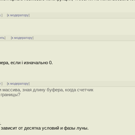
↓
] [
к модератору
]
ить
]
[
к модератору
]
ра, если i изначально 0.
↑
] [
к модератору
]
 массива, зная длину буфера, когда счетчик
 границы?
.
 зависит от десятка условий и фазы луны.