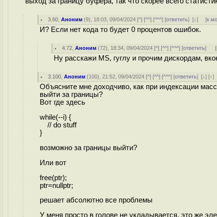
выход за границу буфера, так что скорее всего статисти
3.60
,
Аноним
(
9
), 18:03, 09/04/2024 [
^
] [
^^
] [
^^^
] [
ответить
]
[
↓
] [
к м
И? Если нет кода то будет 0 процентов ошибок.
4.72
,
Аноним
(
72
), 18:34, 09/04/2024 [
^
] [
^^
] [
^^^
] [
ответить
]
[
Ну расскажи MS, гуглу и прочим дискордам, вкон
3.100
,
Аноним
(
100
), 21:52, 09/04/2024 [
^
] [
^^
] [
^^^
] [
ответить
]
[
↓
] [
↑
]
Объясните мне доходчиво, как при индексации масси
выйти за границы?
Вот где здесь
while(--i) {
// do stuff
}
возможно за границы выйти?
Или вот
free(ptr);
ptr=nullptr;
решает абсолютно все проблемы
У меня просто в голове не укладывается, это же э