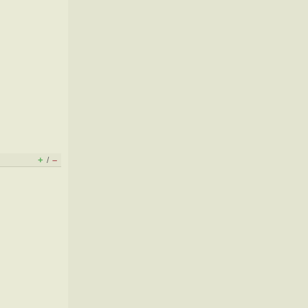
+
–
/