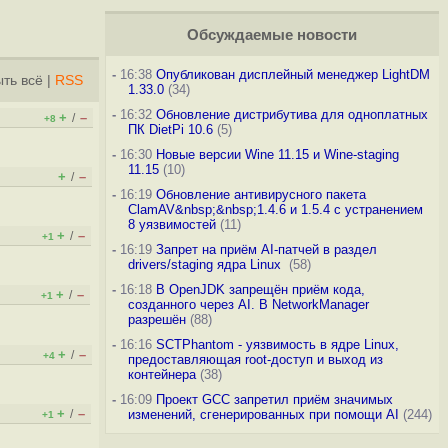
Обсуждаемые новости
-
16:38
Опубликован дисплейный менеджер LightDM
ть всё
|
RSS
1.33.0
(34)
-
16:32
Обновление дистрибутива для одноплатных
+
–
/
+8
ПК DietPi 10.6
(5)
-
16:30
Новые версии Wine 11.15 и Wine-staging
11.15
(10)
+
–
/
-
16:19
Обновление антивирусного пакета
ClamAV&nbsp;&nbsp;1.4.6 и 1.5.4 с устранением
8 уязвимостей
(11)
+
–
/
+1
-
16:19
Запрет на приём AI-патчей в раздел
drivers/staging ядра Linux
(58)
-
16:18
В OpenJDK запрещён приём кода,
+
–
/
+1
созданного через AI. В NetworkManager
разрешён
(88)
-
16:16
SCTPhantom - уязвимость в ядре Linux,
+
–
/
+4
предоставляющая root-доступ и выход из
контейнера
(38)
-
16:09
Проект GCC запретил приём значимых
+
–
/
изменений, сгенерированных при помощи AI
(244)
+1