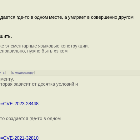
здается где-то в одном месте, а умирает в совершенно другом
ешить.
 же элементарные языковые конструкции,
еправильно, нужно быть хз кем
ить
]
[
к модератору
]
ементу.
торая зависит от десятка условий и
ame=CVE-2023-28448
то создается где-то в одном
ame=CVE-2021-32810