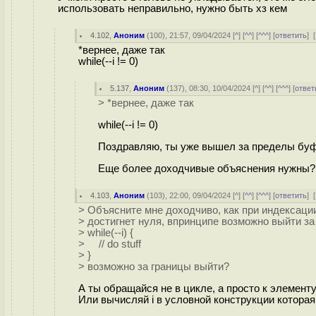
использовать неправильно, нужно быть хз кем
4.102
,
Аноним
(
100
), 21:57, 09/04/2024 [
^
] [
^^
] [
^^^
] [
ответить
]
[
*вернее, даже так
while(--i != 0)
5.137
,
Аноним
(
137
), 08:30, 10/04/2024 [
^
] [
^^
] [
^^^
] [
ответ
> *вернее, даже так
while(--i != 0)
Поздравляю, ты уже вышел за пределы буфе
Еще более доходчивые объяснения нужны?
4.103
,
Аноним
(
103
), 22:00, 09/04/2024 [
^
] [
^^
] [
^^^
] [
ответить
]
[
> Объясните мне доходчиво, как при индексации
> достигнет нуля, впринципе возможно выйти за
> while(--i) {
> // do stuff
> }
> возможно за границы выйти?
А ты обращайся не в цикле, а просто к элементу
Или вычисляй i в условной конструкции которая