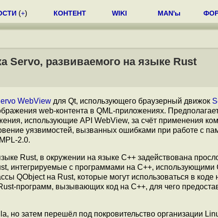
ОСТИ
(
+
)
КОНТЕНТ
WIKI
MAN'ы
ФО
а Servo, развиваемого на языке Rust
ervo WebView
для Qt, использующего браузерный движок
S
ображения web-контента в QML-приложениях. Предполагает
ожения, использующие API WebView, за счёт применения ком
овение уязвимостей, вызванных ошибками при работе с па
MPL-2.0.
языке Rust, в окружении на языке C++ задействована прос
ust, интегрируемые с программами на С++, использующими 
сы QObject на Rust, которые могут использоваться в коде 
 Rust-программ, вызывающих код на С++, для чего предост
la, но затем перешёл под покровительство организации Lin