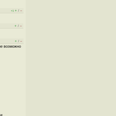
+
–
/
+1
+
–
/
+
–
/
пе возможно
ли