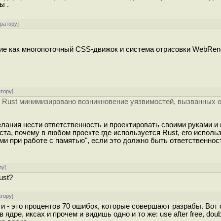
ы .
ератору
]
акие как многопоточный CSS-движок и система отрисовки WebRend
атору
]
ку Rust минимизировано возникновение уязвимостей, вызванных
желания нести ответственность и проектировать своими руками и
а, почему в любом проекте где используется Rust, его исполь
и при работе с памятью", если это должно быть ответственно
ру
]
ust?
атору
]
и - это процентов 70 ошибок, которые совершают разрабы. Вот 
ре, иксах и прочем и видишь одно и то же: use after free, doubl