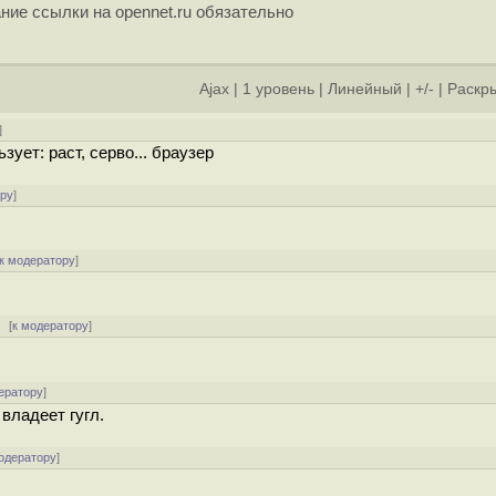
ние ссылки на opennet.ru обязательно
Ajax
|
1 уровень
|
Линейный
|
+/-
|
Раскры
]
зует: раст, серво... браузер
ору
]
к модератору
]
[
к модератору
]
ератору
]
 владеет гугл.
одератору
]