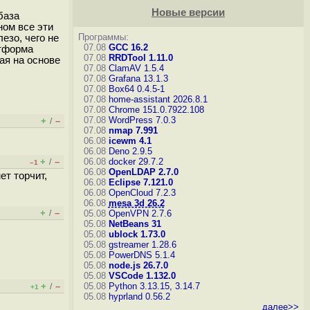
Новые версии
база
ном все эти
Программы:
езо, чего не
07.08
GCC 16.2
атформа
07.08
RRDTool 1.11.0
ая на основе
07.08
ClamAV 1.5.4
07.08
Grafana 13.1.3
07.08
Box64 0.4.5-1
07.08
home-assistant 2026.8.1
07.08
Chrome 151.0.7922.108
07.08
WordPress 7.0.3
+
–
/
07.08
nmap 7.991
06.08
icewm 4.1
06.08
Deno 2.9.5
+
–
06.08
docker 29.7.2
/
–1
06.08
OpenLDAP 2.7.0
ет торчит,
06.08
Eclipse 7.121.0
06.08
OpenCloud 7.2.3
06.08
mesa 3d 26.2
+
–
/
05.08
OpenVPN 2.7.6
05.08
NetBeans 31
05.08
ublock 1.73.0
05.08
gstreamer 1.28.6
05.08
PowerDNS 5.1.4
05.08
node.js 26.7.0
05.08
VSCode 1.132.0
+
–
05.08
Python 3.13.15, 3.14.7
/
+1
05.08
hyprland 0.56.2
далее>>