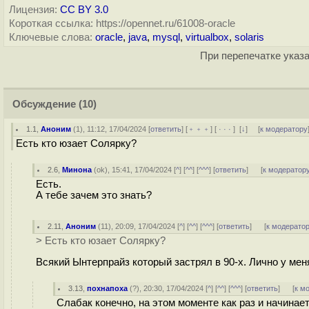
Лицензия:
CC BY 3.0
Короткая ссылка: https://opennet.ru/61008-oracle
Ключевые слова:
oracle
,
java
,
mysql
,
virtualbox
,
solaris
При перепечатке указа
Обсуждение
(10)
1.1
,
Аноним
(
1
), 11:12, 17/04/2024 [
ответить
] [
﹢﹢﹢
] [
· · ·
]
[
↓
] [
к модератору
Есть кто юзает Солярку?
2.6
,
Минона
(
ok
), 15:41, 17/04/2024 [
^
] [
^^
] [
^^^
] [
ответить
]
[
к модератор
Есть.
А тебе зачем это знать?
2.11
,
Аноним
(
11
), 20:09, 17/04/2024 [
^
] [
^^
] [
^^^
] [
ответить
]
[
к модерато
> Есть кто юзает Солярку?
Всякий Ынтерпрайз который застрял в 90-х. Лично у меня
3.13
,
похнапоха
(
?
), 20:30, 17/04/2024 [
^
] [
^^
] [
^^^
] [
ответить
]
[
к м
Слабак конечно, на этом моменте как раз и начинае