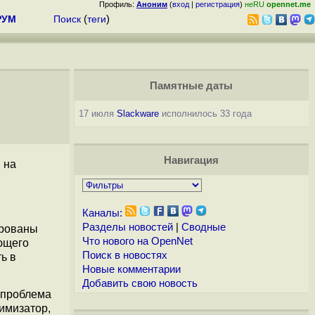
Профиль:
Аноним
(
вход
|
регистрация
)
неRU
opennet.me
РУМ
Поиск
(
теги
)
Памятные даты
17 июля
Slackware
исполнилось 33 года
Навигация
 на
Каналы:
Разделы новостей
|
Сводные
ированы
Что нового на OpenNet
ющего
Поиск в новостях
ь в
Новые комментарии
Добавить свою новость
 проблема
имизатор,