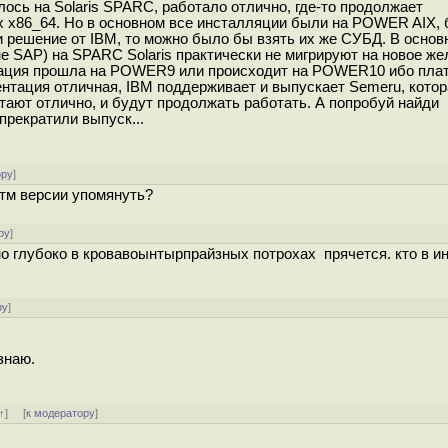
ось на Solaris SPARC, работало отлично, где-то продолжает
nux x86_64. Но в основном все инсталляции были на POWER AIX, 
ли решение от IBM, то можно было бы взять их же СУБД. В основ
 SAP) на SPARC Solaris практически не мигрируют на новое жел
грация прошла на POWER9 или происходит на POWER10 ибо пл
нтация отличная, IBM поддерживает и выпускает Semeru, котор
тают отлично, и будут продолжать работать. А попробуй найди
 прекратили выпуск...
ору
]
этм версии упомянуть?
ру
]
 оно глубоко в кровавоынтырпрайзных потрохах прячется. кто в ин
ру
]
знаю.
↑
] [
к модератору
]