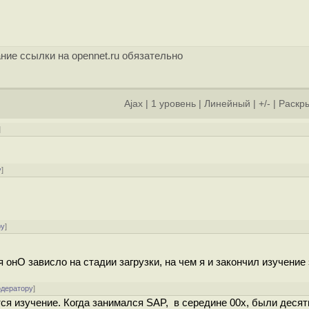
ние ссылки на opennet.ru обязательно
Ajax
|
1 уровень
|
Линейный
|
+/-
|
Раскры
]
у
]
ру
]
 онО зависло на стадии загрузки, на чем я и закончил изучение
одератору
]
тся изучение. Когда занимался SAP, в середине 00х, были десят