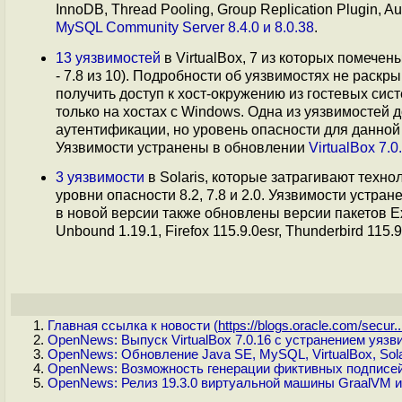
InnoDB, Thread Pooling, Group Replication Plugin, 
MySQL Community Server 8.4.0 и 8.0.38
.
13 уязвимостей
в VirtualBox, 7 из которых помечены
- 7.8 из 10). Подробности об уязвимостях не раск
получить доступ к хост-окружению из гостевых сист
только на хостах с Windows. Одна из уязвимостей
аутентификации, но уровень опасности для данной 
Уязвимости устранены в обновлении
VirtualBox 7.0
3 уязвимости
в Solaris, которые затрагивают техн
уровни опасности 8.2, 7.8 и 2.0. Уязвимости устра
в новой версии также обновлены версии пакетов Explo
Unbound 1.19.1, Firefox 115.9.0esr, Thunderbird 115.9.0, 
Главная ссылка к новости (
https://blogs.oracle.com/secur..
OpenNews: Выпуск VirtualBox 7.0.16 с устранением уязв
OpenNews: Обновление Java SE, MySQL, VirtualBox, Sola
OpenNews: Возможность генерации фиктивных подписей E
OpenNews: Релиз 19.3.0 виртуальной машины GraalVM и р