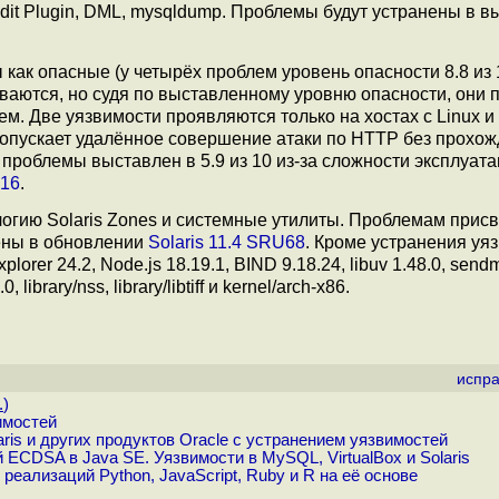
Audit Plugin, DML, mysqldump. Проблемы будут устранены в в
 как опасные (у четырёх проблем уровень опасности 8.8 из 1
рываются, но судя по выставленному уровню опасности, они
ем. Две уязвимости проявляются только на хостах с Linux и 
 допускает удалённое совершение атаки по HTTP без прохо
проблемы выставлен в 5.9 из 10 из-за сложности эксплуата
.16
.
ологию Solaris Zones и системные утилиты. Проблемам прис
нены в обновлении
Solaris 11.4 SRU68
. Кроме устранения уя
rer 24.2, Node.js 18.19.1, BIND 9.18.24, libuv 1.48.0, sendma
library/nss, library/libtiff и kernel/arch-x86.
испра
.
)
имостей
ris и других продуктов Oracle с устранением уязвимостей
CDSA в Java SE. Уязвимости в MySQL, VirtualBox и Solaris
еализаций Python, JavaScript, Ruby и R на её основе