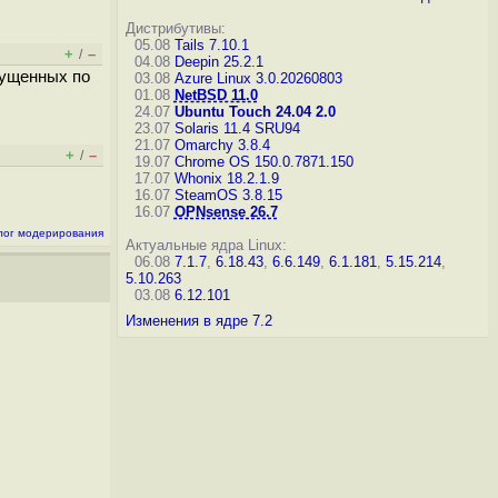
Дистрибутивы:
05.08
Tails 7.10.1
+
–
/
04.08
Deepin 25.2.1
пущенных по
03.08
Azure Linux 3.0.20260803
01.08
NetBSD 11.0
24.07
Ubuntu Touch 24.04 2.0
23.07
Solaris 11.4 SRU94
21.07
Omarchy 3.8.4
+
–
/
19.07
Chrome OS 150.0.7871.150
17.07
Whonix 18.2.1.9
16.07
SteamOS 3.8.15
16.07
OPNsense 26.7
лог модерирования
Актуальные ядра Linux:
06.08
7.1.7
,
6.18.43
,
6.6.149
,
6.1.181
,
5.15.214
,
5.10.263
03.08
6.12.101
Изменения в ядре 7.2