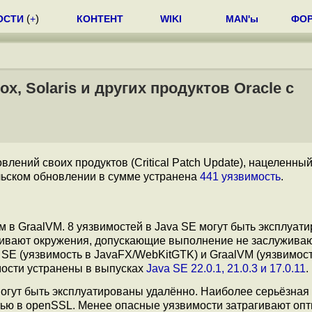
ОСТИ
(
+
)
КОНТЕНТ
WIKI
MAN'ы
ФО
x, Solaris и других продуктов Oracle с
лений своих продуктов (Critical Patch Update), нацеленный
ельском обновлении в сумме устранена
441 уязвимость
.
м в GraalVM. 8 уязвимостей в Java SE могут быть эксплуат
агивают окружения, допускающие выполнение не заслужива
SE (уязвимость в JavaFX/WebKitGTK) и GraalVM (уязвимост
имости устранены в выпусках
Java SE 22.0.1, 21.0.3 и 17.0.11
.
могут быть эксплуатированы удалённо. Наиболее серьёзная
стью в openSSL. Менее опасные уязвимости затрагивают опт