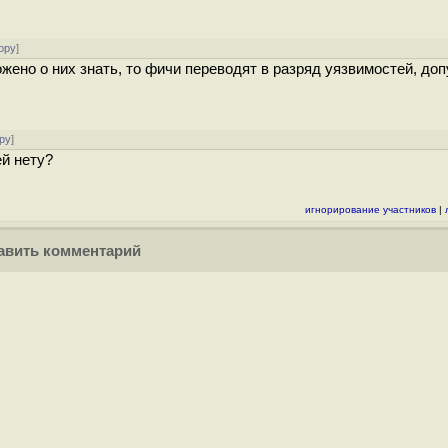
ору
]
ожено о них знать, то фичи переводят в разряд уязвимостей, до
ру
]
ей нету?
игнорирование участников
|
вить комментарий