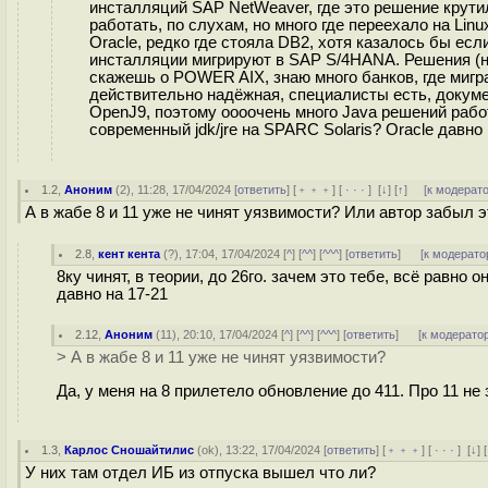
инсталляций SAP NetWeaver, где это решение крутил
работать, по слухам, но много где переехало на Li
Oracle, редко где стояла DB2, хотя казалось бы ес
инсталляции мигрируют в SAP S/4HANA. Решения (не
скажешь о POWER AIX, знаю много банков, где ми
действительно надёжная, специалисты есть, докуме
OpenJ9, поэтому оооочень много Java решений рабо
современный jdk/jre на SPARC Solaris? Oracle давно
1.2
,
Аноним
(
2
), 11:28, 17/04/2024 [
ответить
] [
﹢﹢﹢
] [
· · ·
]
[
↓
] [
↑
] [
к модерат
А в жабе 8 и 11 уже не чинят уязвимости? Или автор забыл 
2.8
,
кент кента
(
?
), 17:04, 17/04/2024 [
^
] [
^^
] [
^^^
] [
ответить
]
[
к модерато
8ку чинят, в теории, до 26го. зачем это тебе, всё равно
давно на 17-21
2.12
,
Аноним
(
11
), 20:10, 17/04/2024 [
^
] [
^^
] [
^^^
] [
ответить
]
[
к модерато
> А в жабе 8 и 11 уже не чинят уязвимости?
Да, у меня на 8 прилетело обновление до 411. Про 11 не 
1.3
,
Карлос Сношайтилис
(
ok
), 13:22, 17/04/2024 [
ответить
] [
﹢﹢﹢
] [
· · ·
]
[
↓
] [
У них там отдел ИБ из отпуска вышел что ли?