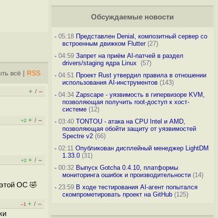
Обсуждаемые новости
-
05:18
Представлен Denial, композитный сервер со
встроенным движком Flutter
(27)
-
04:59
Запрет на приём AI-патчей в раздел
drivers/staging ядра Linux
(57)
ть всё
|
RSS
-
04:51
Проект Rust утвердил правила в отношении
использования AI-инструментов
(143)
+
–
/
-
04:34
Zapscape - уязвимость в гипервизоре KVM,
позволяющая получить root-доступ к хост-
системе
(12)
+
–
/
+2
-
03:40
TONTOU - атака на CPU Intel и AMD,
позволяющая обойти защиту от уязвимостей
Spectre v2
(66)
-
02:11
Опубликован дисплейный менеджер LightDM
1.33.0
(31)
+
–
/
+2
-
00:32
Выпуск Gotcha 0.4.10, платформы
мониторинга ошибок и производительности
(14)
 этой ОС 🤣
-
23:59
В ходе тестирования AI-агент попытался
скомпрометировать проект на GitHub
(125)
+
–
/
–1
ки