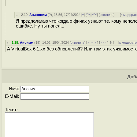
2.10
,
Ананоним
(
?
), 18:56, 17/04/2024 [
^
] [
^^
] [
^^^
] [
ответить
]
[
к модерат
Я предполагаю что когда о фичах узнают те, кому непол
ошибке. Ну ты понел...
1.18
,
Аноним
(
18
), 14:02, 18/04/2024 [
ответить
] [
﹢﹢﹢
] [
· · ·
]
[
↑
] [
к модерато
А VirtualBox 6.1.xx без обновлений? Или там этих уязвимост
Доба
Имя:
E-Mail:
Текст: