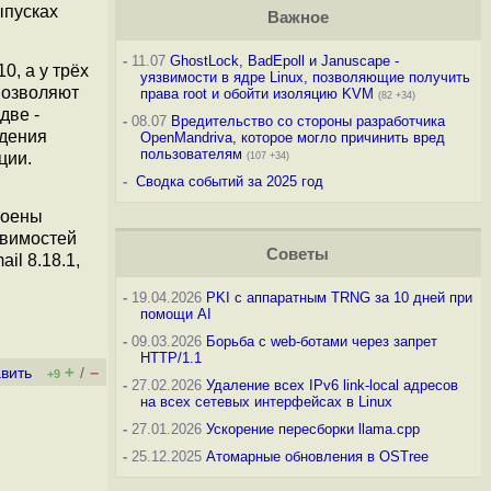
ыпусках
Важное
-
11.07
GhostLock, BadEpoll и Januscape -
0, а у трёх
уязвимости в ядре Linux, позволяющие получить
 позволяют
права root и обойти изоляцию KVM
(82 +34)
две -
-
08.07
Вредительство со стороны разработчика
ждения
OpenMandriva, которое могло причинить вред
пользователям
ции.
(107 +34)
-
Сводка событий за 2025 год
воены
звимостей
Советы
il 8.18.1,
-
19.04.2026
PKI с аппаратным TRNG за 10 дней при
помощи AI
-
09.03.2026
Борьба с web-ботами через запрет
HTTP/1.1
+
–
вить
/
+9
-
27.02.2026
Удаление всех IPv6 link-local адресов
на всех сетевых интерфейсах в Linux
-
27.01.2026
Ускорение пересборки llama.cpp
-
25.12.2025
Атомарные обновления в OSTree