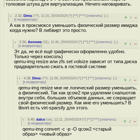
толковая штука для виртуализации. Нечего наговаривать.
2.32
,
Dima
(
??
), 11:15, 25/04/2024 [
^
] [
^^
] [
^^^
] [
ответить
]
[
↓
]
+
–
/
[
к модератору
]
А как в проксмоксе уменьшить физический размер имиджа
когда нужно? В либвирт это просто.
3.36
,
Аноним
(
31
), 11:46, 25/04/2024 [
^
] [
^^
] [
^^^
] [
ответить
]
[
↓
]
+
–
/
[
к модератору
]
Эт да, не всё ещё графически оформленно удобно.
Только через консоль)
qemu-img resize или zfs set volsize зависит от типа диска
прадварительно сжать в гостевой системе
4.38
,
Dima
(
??
), 11:58, 25/04/2024 [
^
] [
^^
] [
^^^
] [
ответить
]
[
↓
]
+
–
/
[
к модератору
]
qemu-img resize мне не логический размер уменьшить,
а физический. Так как qcow2 при удалении снапшотов
внутри себя, больших объемов данных, не сокращает
свой физический размер. Как мне его уменьшить? В
libvirt есть virt-sparsify для этого.
5.40
,
dalco
(
ok
), 12:11, 25/04/2024 [
^
] [
^^
] [
^^^
] [
ответить
]
+
–
/
[
к модератору
]
qemu-img convert -c -p -O qcow2 <старый
образ> <новый образ>