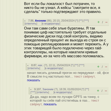
Вот если бы локалхост был потрачен, то
никто бы не узнал. А кейсы "смотрите все, я
сделаль" только подтверждают это правило.
7.86
,
Аноним
(
86
), 20:15, 25/04/2024 [
^
] [
^^
] [
^^^
]
+
–
/
[
ответить
]
[
к модератору
]
Они там сами себе злые буратины. Я так
понимаю цеф настоятельно требует отдельные
физические диски под свой контроль, видимо
определенный процент их выхода из строя он с
помощью реплицирования и может пережить. А у
этих товарищей было подключено через raid-
контроллеры, на которые накатили кривые
фирмвари, из-за чего xfs массово поломалась.
8.87
,
нах.
(
?
), 22:11, 25/04/2024 [
^
] [
^^
] [
^^^
]
+
–
/
[
ответить
]
[
к модератору
]
начал писать длинный прогон но передумал - ой, фсе
В смысле п-ц настолько пол...
текст свёрнут,
показать
9.107
,
Заноним
(
?
), 18:39, 01/05/2024 [
^
] [
^^
]
+
–
/
[
^^^
] [
ответить
]
[
к модератору
]
Да-да, надо всем по лухари GPFS за тонну, с
которой ты себе пай отстегнёшь в паз...
текст
свёрнут,
показать