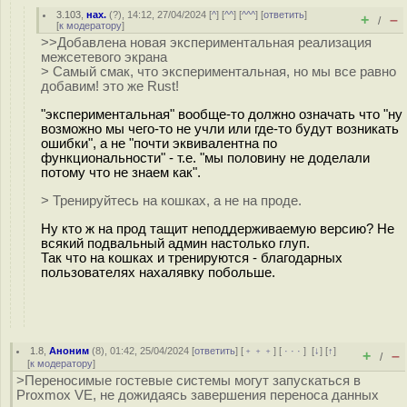
3.103
,
нах.
(
?
), 14:12, 27/04/2024 [
^
] [
^^
] [
^^^
] [
ответить
]
+
–
/
[
к модератору
]
>>Добавлена новая экспериментальная реализация
межсетевого экрана
> Самый смак, что экспериментальная, но мы все равно
добавим! это же Rust!
"экспериментальная" вообще-то должно означать что "ну
возможно мы чего-то не учли или где-то будут возникать
ошибки", а не "почти эквивалентна по
функциональности" - т.е. "мы половину не доделали
потому что не знаем как".
> Тренируйтесь на кошках, а не на проде.
Ну кто ж на прод тащит неподдерживаемую версию? Не
всякий подвальный админ настолько глуп.
Так что на кошках и тренируются - благодарных
пользователях нахалявку побольше.
1.8
,
Аноним
(
8
), 01:42, 25/04/2024 [
ответить
] [
﹢﹢﹢
] [
· · ·
]
[
↓
] [
↑
]
+
–
/
[
к модератору
]
>Переносимые гостевые системы могут запускаться в
Proxmox VE, не дожидаясь завершения переноса данных