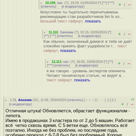
10.109
,
нах.
(
?
), 19:29, 01/05/2024 [
^
] [
^^
] [
^^^
]
+
–
/
[
ответить
]
[
к модератору
]
безусловно ты тщательно перечитываешь
рекомендации стаи разработчиков bin ls ко...
большой текст свёрнут,
показать
11.110
,
Заноним
(
?
), 01:15, 02/05/2024 [
^
]
+
–
/
[
^^
] [
^^^
] [
ответить
]
[
к модератору
]
Как обычно, оконченный демагог в тебе не даёт
спокойно принять факт ущербности т...
текст
свёрнут,
показать
12.113
,
нах.
(
?
), 16:05, 16/05/2024 [
^
] [
^^
]
+
–
/
[
^^^
] [
ответить
]
[
к модератору
]
я же говорю - уровень экспертов опеннета
Читают техническую статью, но видят в...
текст свёрнут,
показать
+3
1.31
,
Аноним
(
31
), 11:09, 25/04/2024 [
ответить
] [
﹢﹢﹢
] [
· · ·
]
[
↓
] [
↑
]
+
–
[
к модератору
]
/
Отличная штука! Обновляется, обрастает функционалом -
лепота.
Имею в продакшнах 3 кластера по от 2 до 5 машин. Работает
всё четко сквозь время. С 5 ветки еще. Обновлялось всё
поэтапно. Иногда не без проблем, но последние года,
особенно переход с 6-7-8 был без проблемный. Короче