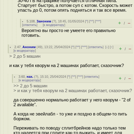
30-40 ГБ на графике получается отличная пила.
Стартует быстро, а потом суп с котом. Скорость может
упасть до 0, потом опять подняться и так все время.
5.108
,
Заноним
(
?
), 18:45, 01/05/2024 [
^
] [
^^
] [
^^^
]
+
–
/
[
ответить
]
[
к модератору
]
Вероятно вы просто не умеете его правильно
готовить.
2.47
,
Аноним
(
49
), 13:22, 25/04/2024 [
^
] [
^^
] [
^^^
] [
ответить
]
[
↓
] [
↑
]
+
–
/
[
к модератору
]
> 2 до 5 машин
и как у тебя кворум на 2 машинах работает, сказочник?
3.60
,
нах.
(
?
), 15:10, 25/04/2024 [
^
] [
^^
] [
^^^
] [
ответить
]
+
–
/
[
к модератору
]
>> 2 до 5 машин
> и как у тебя кворум на 2 машинах работает, сказочник?
да совершенно нормально работает у него кворум - "2 of
2 available".
А когда не эвейлабл - то уже и поздно в общем-то пить
боржом.
Переживать по поводу сплитбрейнов надо только тем
кто надеется при сплите как-то выжить, и имеет для