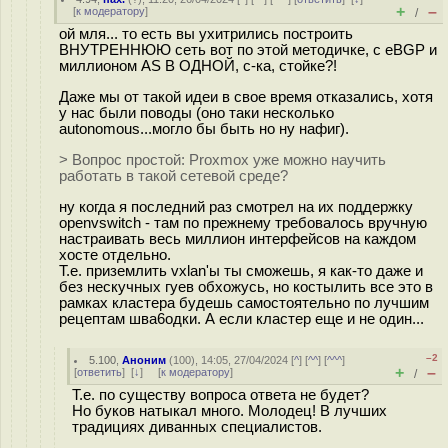
+
–
[
к модератору
]
/
ой мля... то есть вы ухитрились построить
ВНУТРЕННЮЮ сеть вот по этой методичке, с eBGP и
миллионом AS В ОДНОЙ, с-ка, стойке?!
Даже мы от такой идеи в свое время отказались, хотя
у нас были поводы (оно таки несколько
autonomous...могло бы быть но ну нафиг).
> Вопрос простой: Proxmox уже можно научить
работать в такой сетевой среде?
ну когда я последний раз смотрел на их поддержку
openvswitch - там по прежнему требовалось вручную
настраивать весь миллион интерфейсов на каждом
хосте отдельно.
Т.е. приземлить vxlan'ы ты сможешь, я как-то даже и
без нескучных гуев обхожусь, но костылить все это в
рамках кластера будешь самостоятельно по лучшим
рецептам шва6одки. А если кластер еще и не один...
–2
5.100
,
Аноним
(
100
), 14:05, 27/04/2024 [
^
] [
^^
] [
^^^
]
+
–
[
ответить
]
[
↓
] [
к модератору
]
/
Т.е. по существу вопроса ответа не будет?
Но буков натыкал много. Молодец! В лучших
традициях диванных специалистов.