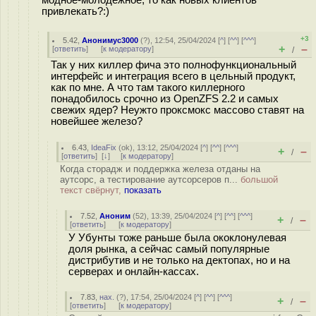
модное-молодёжное, то как новых клиентов
привлекать?:)
+3
5.42
,
Анонимус3000
(
?
), 12:54, 25/04/2024 [
^
] [
^^
] [
^^^
]
+
–
[
ответить
]
[
к модератору
]
/
Так у них киллер фича это полнофункциональный
интерфейс и интеграция всего в цельный продукт,
как по мне. А что там такого киллерного
понадобилось срочно из OpenZFS 2.2 и самых
свежих ядер? Неужто проксмокс массово ставят на
новейшее железо?
6.43
,
IdeaFix
(
ok
), 13:12, 25/04/2024 [
^
] [
^^
] [
^^^
]
+
–
/
[
ответить
]
[
↓
] [
к модератору
]
Когда сторадж и поддержка железа отданы на
аутсорс, а тестирование аутсорсеров п...
большой
текст свёрнут,
показать
7.52
,
Аноним
(
52
), 13:39, 25/04/2024 [
^
] [
^^
] [
^^^
]
+
–
/
[
ответить
]
[
к модератору
]
У Убунты тоже раньше была ококлонулевая
доля рынка, а сейчас самый популярные
дистрибутив и не только на дектопах, но и на
серверах и онлайн-кассах.
7.83
,
нах.
(
?
), 17:54, 25/04/2024 [
^
] [
^^
] [
^^^
]
+
–
/
[
ответить
]
[
к модератору
]