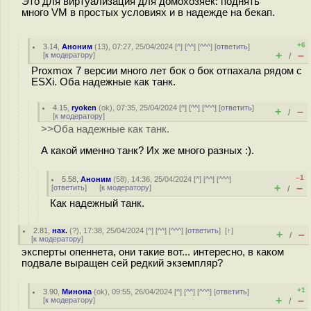
Это для виртуализация для домохозяек: поднять
много VM в простых условиях и в надежде на бекап.
+6
3.14
,
Аноним
(
13
), 07:27, 25/04/2024 [
^
] [
^^
] [
^^^
] [
ответить
]
+
–
[
к модератору
]
/
Proxmox 7 версии много лет бок о бок отпахала рядом с
ESXi. Оба надежные как танк.
4.15
,
ryoken
(
ok
), 07:35, 25/04/2024 [
^
] [
^^
] [
^^^
] [
ответить
]
+
–
/
[
к модератору
]
>>Оба надежные как танк.
А какой именно танк? Их же много разных :).
–1
5.58
,
Аноним
(
58
), 14:36, 25/04/2024 [
^
] [
^^
] [
^^^
]
+
–
[
ответить
]
[
к модератору
]
/
Как надежный танк.
2.81
,
нах.
(
?
), 17:38, 25/04/2024 [
^
] [
^^
] [
^^^
] [
ответить
]
[
↑
]
+
–
/
[
к модератору
]
эксперты опеннета, они такие вот... интересно, в каком
подвале выращен сей редкий экземпляр?
+1
3.90
,
Минона
(
ok
), 09:55, 26/04/2024 [
^
] [
^^
] [
^^^
] [
ответить
]
+
–
[
к модератору
]
/