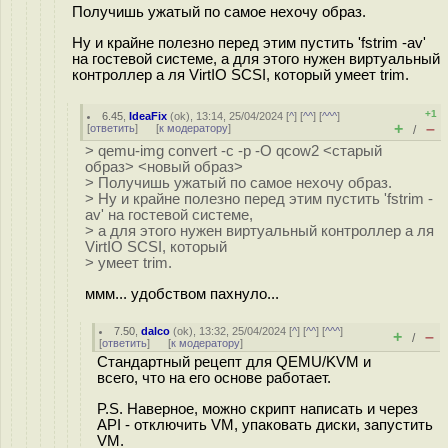
Получишь ужатый по самое нехочу образ.
Ну и крайне полезно перед этим пустить 'fstrim -av'
на гостевой системе, а для этого нужен виртуальный
контроллер а ля VirtIO SCSI, который умеет trim.
+1
6.45
,
IdeaFix
(
ok
), 13:14, 25/04/2024 [
^
] [
^^
] [
^^^
]
+
–
[
ответить
]
[
к модератору
]
/
> qemu-img convert -c -p -O qcow2 <старый
образ> <новый образ>
> Получишь ужатый по самое нехочу образ.
> Ну и крайне полезно перед этим пустить 'fstrim -
av' на гостевой системе,
> а для этого нужен виртуальный контроллер а ля
VirtIO SCSI, который
> умеет trim.
ммм... удобством пахнуло...
7.50
,
dalco
(
ok
), 13:32, 25/04/2024 [
^
] [
^^
] [
^^^
]
+
–
/
[
ответить
]
[
к модератору
]
Стандартный рецепт для QEMU/KVM и
всего, что на его основе работает.
P.S. Наверное, можно скрипт написать и через
API - отключить VM, упаковать диски, запустить
VM.