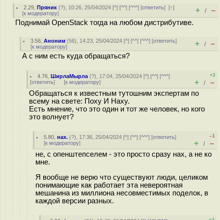
2.29
,
Пряник
(
?
), 10:26, 25/04/2024 [
^
] [
^^
] [
^^^
] [
ответить
]
[
↑
]
+
–
/
[
к модератору
]
Поднимай OpenStack тогда на любом дистрибутиве.
3.56
,
Аноним
(
56
), 14:23, 25/04/2024 [
^
] [
^^
] [
^^^
] [
ответить
]
+
–
/
[
к модератору
]
А с ним есть куда обращаться?
+2
4.76
,
ШирлаМырла
(
?
), 17:04, 25/04/2024 [
^
] [
^^
] [
^^^
]
+
–
[
ответить
]
[
к модератору
]
/
Обращаться к известным тутошним экспертам по
всему на свете: Поху И Наху.
Есть мнение, что это один и тот же человек, но кого
это волнует?
–1
5.80
,
нах.
(
?
), 17:36, 25/04/2024 [
^
] [
^^
] [
^^^
] [
ответить
]
+
–
[
к модератору
]
/
не, с опенштепселем - это просто сразу нax, а не ко
мне.
Я вообще не верю что существуют люди, целиком
понимающие как работает эта невероятная
мешанина из миллиона несовместимых поделок, в
каждой версии разных.
+2