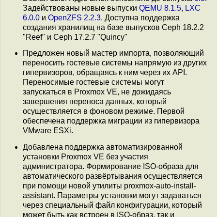
Задействованы новые выпуски
QEMU 8.1.5
,
LXC
6.0.0
и
OpenZFS 2.2.3
. Доступна поддержка
создания хранилищ на базе выпусков Ceph 18.2.2
"Reef" и Ceph 17.2.7 "Quincy"
Предложен новый мастер импорта, позволяющий
переносить гостевые системы напрямую из других
гипервизоров, обращаясь к ним через их API.
Переносимые гостевые системы могут
запускаться в Proxmox VE, не дожидаясь
завершения переноса данных, который
осуществляется в фоновом режиме. Первой
обеспечена поддержка миграции из гипервизора
VMware ESXi.
Добавлена поддержка автоматизированной
установки Proxmox VE без участия
администратора. Формирование ISO-образа для
автоматического развёртывания осуществляется
при помощи новой утилиты proxmox-auto-install-
assistant. Параметры установки могут задаваться
через специальный файл конфигурации, который
может быть как встроен в ISO-образ, так и