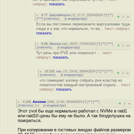
свёрнут,
показать
9.77
,
ШирлаМырла
(
?
), 17:17, 25/04/2024 [
^
] [
^^
]
+
–
/
[
^^^
] [
ответить
]
[
к модератору
]
Если вы постоянно переезжаете виртуалками туда-
сюда и у вас это нормально, то ва...
текст свёрнут,
показать
9.99
,
Минона
(
ok
), 09:57, 27/04/2024 [
^
] [
^^
] [
^^^
]
+
–
/
[
ответить
]
[
к модератору
]
Тут речь про PVE или локалхост ...
текст
свёрнут,
показать
10.105
,
нах.
(
?
), 19:42, 28/04/2024 [
^
] [
^^
] [
^^^
]
+
–
/
[
ответить
]
[
к модератору
]
что помешает коляну собрать pve кластер из
локалхостов каждый настроенный отдель...
текст
свёрнут,
показать
4.106
,
Аноним
(
106
), 21:00, 30/04/2024 [
^
] [
^^
] [
^^^
]
+
–
/
[
ответить
]
[
↑
] [
к модератору
]
Этот zvol бы еще нормально работал с NVMe в raid1
или raid10 цены бы ему не было. А так безделушка на
поиграться.
При копировании в гостевых виндах файлов размером