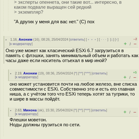
> эксперты опеннета, они такие вот... интересно, в
каком подвале выращен сей редкий
> экземпляр?
"А других у меня для вас нет." (С) пох
–2
1.16
,
Аноним
(
16
), 08:26, 25/04/2024 [
ответить
] [
﹢﹢﹢
] [
· · ·
]
[
↓
] [
↑
]
+
–
[
к модератору
]
/
Оно уже может как класический ESXi 6.7 загрузиться в
память с флэшки, занять минимальный объем и работать как
часы даже если носитель отъехал в мир иной?
+5
2.19
,
Аноним
(
19
), 08:36, 25/04/2024 [
^
] [
^^
] [
^^^
] [
ответить
]
+
–
[
к модератору
]
/
оно может установится почти на любое железо, вне списка
совместимости с ESXi. Собственно это и есть его главная
ниша, а с учётом того что ESXi теперь хотят за тугрики, то
и шире в массы пойдёт.
2.63
,
Минона
(
ok
), 15:30, 25/04/2024 [
^
] [
^^
] [
^^^
] [
ответить
]
+
–
/
[
к модератору
]
Флешки моветон.
Ноды должны грузиться по сети.