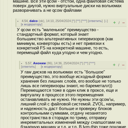
машине. Все эти qcow - отстой, одна файловая система
поверх диугой, нужно виртуальные диски на вольюмах
разворачивать а не qcow файлами
4.54
,
dalco
(
ok
), 14:10, 25/04/2024 [
^
] [
^^
] [
^^^
] [
ответить
]
[
↓
]
+
–
/
[
к модератору
]
У qcow есть "маленькое" преимущество -
стандартный формат, который знает
большинство альтернативных гипервизоров (как
минимум, конверторы есть) и нет привязки к
конкретной FS на конкретной машине, то есть,
перемещай файл куда угодно и чем угодно.
5.57
,
Аноним
(
86
), 14:36, 25/04/2024 [
^
] [
^^
] [
^^^
]
+
–
/
[
ответить
]
[
к модератору
]
У raw дисков на вольюмах есть "большое"
преимущество, это вообще исходный формат
хранения без лишних слоёв, его вообше не только
лишь все гипервизоры знают, но бареметалл))
Перемещаются тоже в один клик в проксе, еще и
виртуалку в процессе этого перемещения
останавливать не нужно. Не нужны эти qcow'ы,
лишний слой с файловой системой. ZVOL, например,
и надежность даст больше и проверку блоков
контрольными суммами, отдачу незанятого
пространства в сторадж по триму, отправку
инкреметальных изменений между снапшотами на
бэкапную машину и т.д. и т.п. В lvm-thin тоже похожие