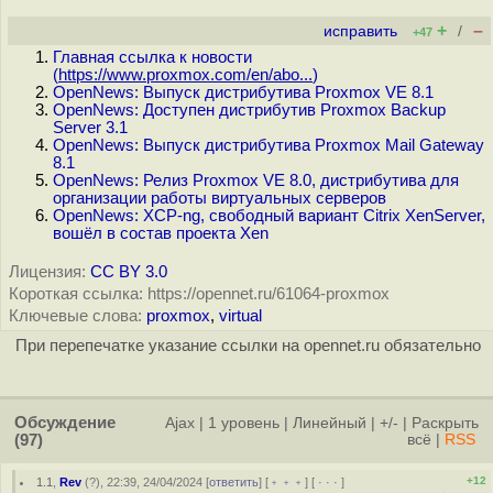
+
–
исправить
/
+47
Главная ссылка к новости
(
https://www.proxmox.com/en/abo...
)
OpenNews: Выпуск дистрибутива Proxmox VE 8.1
OpenNews: Доступен дистрибутив Proxmox Backup
Server 3.1
OpenNews: Выпуск дистрибутива Proxmox Mail Gateway
8.1
OpenNews: Релиз Proxmox VE 8.0, дистрибутива для
организации работы виртуальных серверов
OpenNews: XCP-ng, свободный вариант Citrix XenServer,
вошёл в состав проекта Xen
Лицензия:
CC BY 3.0
Короткая ссылка: https://opennet.ru/61064-proxmox
Ключевые слова:
proxmox
,
virtual
При перепечатке указание ссылки на opennet.ru обязательно
Обсуждение
Ajax
|
1 уровень
|
Линейный
|
+/-
|
Раскрыть
(97)
всё
|
RSS
+12
1.1
,
Rev
(
?
), 22:39, 24/04/2024 [
ответить
] [
﹢﹢﹢
] [
· · ·
]