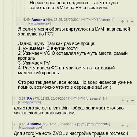
Но мне пока не до подвигов - так что тупо
запихал все VMки на FS со сжатием.
4.49
,
Аноним
(
49
), 13:25, 25/04/2024 [
^
] [
^^
] [
^^^
] [
ответить
]
+
–
/
[
↑
] [
к модератору
]
Я если у меня образы виртуалок на LVM на внешней
хранилке по FC?
Ладно, шучу. Там как раз всё проще:
1. ужимаем ФС внутри гостя
2. Ужимаем VGЮ оставляя чуть-чуть места, самый
кропаль
3. Ужимаем PV
4. Растягиваем ФС внтури гостя на тот самый
маленький кропаль.
Сто раз так делал, все норм. Но всех нюансов уже не
помню, возможно что-то в середине забыл )
3.37
,
RA
(
??
), 11:53, 25/04/2024 [
^
] [
^^
] [
^^^
] [
ответить
]
[
↑
]
+
–
/
[
к модератору
]
для этого же есть lvm-thin - образ занимает столько
места сколько данных на вм
3.46
,
Аноним
(
86
), 13:21, 25/04/2024 [
^
] [
^^
] [
^^^
] [
ответить
]
+
–
/
[
к модератору
]
Для этого же есть ZVOL и настройка трима в гостевой