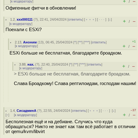
+
–
[
к модератору
]
/
Офигенные фитчи в обновлении!
1.2
,
xxx000111
(
?
), 22:41, 24/04/2024 [
ответить
] [
﹢﹢﹢
] [
· · ·
]
[
↓
]
+
–
/
[
к модератору
]
Поехали с ESXi?
+1
2.13
,
Аноним
(
13
), 06:45, 25/04/2024 [
^
] [
^^
] [
^^^
] [
ответить
]
+
–
[
к модератору
]
/
ESXi больше не бесплатная, благодарите броадком.
3.88
,
нах.
(
?
), 22:40, 25/04/2024 [
^
] [
^^
] [
^^^
] [
ответить
]
+
–
/
[
к модератору
]
> ESXi больше не бесплатная, благодарите броадком.
Слава Броадкому! Слава рептилоидам, господам нашим!
–37
1.4
,
СисадминА
(
?
), 22:55, 24/04/2024 [
ответить
] [
﹢﹢﹢
] [
· · ·
]
[
↓
]
+
–
[
↑
] [
к модератору
]
/
Бесполезная ещё и на дебиане. Случись что куда
обращаться? Никто не знает как там всё работает в отличии
от qemu/kvm/libvirt