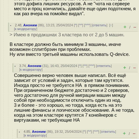
этого дофига лишних ресурсов. А не "чота на сервере
место и проц кончились, давайте еще один подоткнем, я
как раз вчера на помойке видал".
2.48
,
Аноним
(
86
), 13:23, 25/04/2024 [
^
] [
^^
] [
^^^
] [
ответить
]
[
↑
]
+
–
/
[
к модератору
]
> Имею в продакшнах 3 кластера по от 2 до 5 машин.
В кластере должно быть минимум 3 машины, иначе
возможен сплитбрэин при проблемах.
Ну или вместо третьей машины использовать Q-device.
3.74
,
Аноним
(
31
), 16:43, 25/04/2024 [
^
] [
^^
] [
^^^
] [
ответить
]
+
–
/
[
к модератору
]
Совершенно верно человек выше написал. Всё ещё
зависит от условий и задач, которые там крутятся.
Иногда просто не требуется HA в прямом понимании.
При ограниченном бюджете достаточно и 2 серверов,
чего достаточно для ручной миграции машин между
собой при необходимости отключить один из нод.
3 и более - это хорошо, но тогда, когда есть на это
лишние финансы и логическое обоснование. А не тогда,
когда на этом кластере крутятся 7 конейнеров с
виртуаками, не требующие HA
4.85
,
Аноним
(
86
), 19:32, 25/04/2024 [
^
] [
^^
] [
^^^
] [
ответить
]
+
–
/
[
к модератору
]