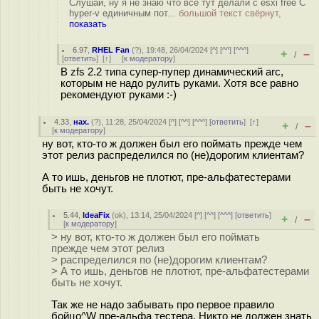
Слушай, ну я не знаю что все тут делали с esxi free C
hyper-v единичным пот...
большой текст свёрнут,
показать
6.97
,
RHEL Fan
(
?
), 19:48, 26/04/2024 [
^
] [
^^
] [
^^^
]
+
–
/
[
ответить
]
[
↑
] [
к модератору
]
В zfs 2.2 типа супер-пупер динамический arc,
которым не надо рулить руками. Хотя все равно
рекомендуют руками :-)
4.33
,
нах.
(
?
), 11:28, 25/04/2024 [
^
] [
^^
] [
^^^
] [
ответить
]
[
↑
]
+
–
/
[
к модератору
]
ну вот, кто-то ж должен был его поймать прежде чем
этот релиз распределился по (не)дорогим клиентам?
А то ишь, деньгов не плотют, пре-альфатестерами
быть не хочут.
5.44
,
IdeaFix
(
ok
), 13:14, 25/04/2024 [
^
] [
^^
] [
^^^
] [
ответить
]
+
–
/
[
к модератору
]
> ну вот, кто-то ж должен был его поймать
прежде чем этот релиз
> распределился по (не)дорогим клиентам?
> А то ишь, деньгов не плотют, пре-альфатестерами
быть не хочут.
Так же не надо забывать про первое правило
бойцо^W пре-альфа тестера. Никто не должен знать