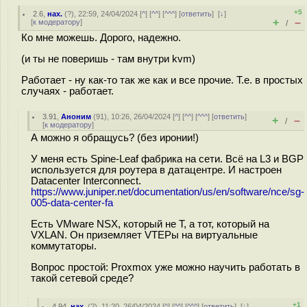
+5
2.6
,
нах.
(
?
), 22:59, 24/04/2024 [
^
] [
^^
] [
^^^
] [
ответить
]
[
↓
]
+
–
[
к модератору
]
/
Ко мне можешь. Дорого, надежно.
(и ты не поверишь - там внутри kvm)
Работает - ну как-то так же как и все прочие. Т.е. в простых
случаях - работает.
3.91
,
Аноним
(
91
), 10:26, 26/04/2024 [
^
] [
^^
] [
^^^
] [
ответить
]
+
–
/
[
к модератору
]
А можно я обращусь? (без иронии!)
У меня есть Spine-Leaf фабрика на сети. Всё на L3 и BGP
используется для роутера в датацентре. И настроен
Datacenter Interconnect.
https://www.juniper.net/documentation/us/en/software/nce/sg-
005-data-center-fa
Есть VMware NSX, который не T, а тот, который на
VXLAN. Он приземляет VTEPы на виртуальные
коммутаторы.
Вопрос простой: Proxmox уже можно научить работать в
такой сетевой среде?
+1
4.94
,
нах.
(
?
), 11:20, 26/04/2024 [
^
] [
^^
] [
^^^
] [
ответить
]
[
↓
]