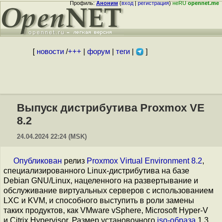
Профиль:
Аноним
(
вход
|
регистрация
)
неRU
opennet.me
[
новости
/
+++
|
форум
|
теги
|
]
Выпуск дистрибутива Proxmox VE
8.2
24.04.2024 22:24 (MSK)
Опубликован
релиз
Proxmox Virtual Environment 8.2
,
специализированного Linux-дистрибутива на базе
Debian GNU/Linux, нацеленного на развертывание и
обслуживание виртуальных серверов с использованием
LXC и KVM, и способного выступить в роли замены
таких продуктов, как VMware vSphere, Microsoft Hyper-V
и Citrix Hypervisor. Размер установочного
iso-образа
1.3