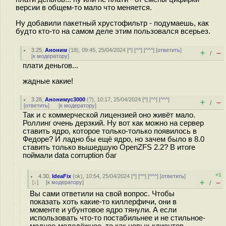
версии в общем-то мало что меняется.
Ну добавили пакетный хрустофильтр - подумаешь, как
будто кто-то на самом деле этим пользовался всерьез.
3.25
,
Аноним
(
18
), 09:45, 25/04/2024 [
^
] [
^^
] [
^^^
] [
ответить
]
+
–
/
[
к модератору
]
плати деньгов...
жадные какие!
3.28
,
Анонимус3000
(
?
), 10:17, 25/04/2024 [
^
] [
^^
] [
^^^
]
+
–
/
[
ответить
]
[
к модератору
]
Так и с коммерческой лицензией оно живёт мало.
Роллинг очень дерзкий. Ну вот как можно на сервер
ставить ядро, которое только-только появилось в
Федоре? И ладно бы ещё ядро, но зачем было в 8.0
ставить только вышедшую OpenZFS 2.2? В итоге
поймали data corruption баг
+1
4.30
,
IdeaFix
(
ok
), 10:54, 25/04/2024 [
^
] [
^^
] [
^^^
] [
ответить
]
+
–
[
↓
] [
к модератору
]
/
Вы сами ответили на свой вопрос. Чтобы
показать хоть какие-то киллерфичи, они в
моменте и убунтовое ядро тянули. А если
использовать что-то постабильнее и не стильное-