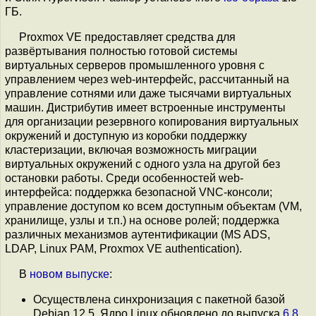
ГБ.
Proxmox VE предоставляет средства для
развёртывания полностью готовой системы
виртуальных серверов промышленного уровня с
управлением через web-интерфейс, рассчитанный на
управление сотнями или даже тысячами виртуальных
машин. Дистрибутив имеет встроенные инструменты
для организации резервного копирования виртуальных
окружений и доступную из коробки поддержку
кластеризации, включая возможность миграции
виртуальных окружений с одного узла на другой без
остановки работы. Среди особенностей web-
интерфейса: поддержка безопасной VNC-консоли;
управление доступом ко всем доступным объектам (VM,
хранилище, узлы и т.п.) на основе ролей; поддержка
различных механизмов аутентификации (MS ADS,
LDAP, Linux PAM, Proxmox VE authentication).
В
новом
выпуске
:
Осуществлена синхронизация с пакетной базой
Debian 12.5. Ядро Linux обновлено до выпуска
6.8
.