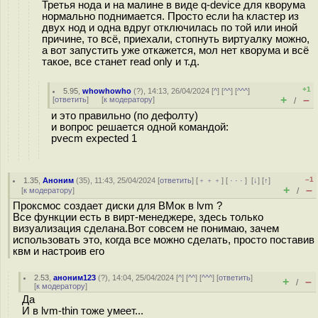
Третья нода и на малине в виде q-device для кворума
нормально поднимается. Просто если ha кластер из
двух нод и одна вдруг отключилась по той или иной
причине, то всё, приехали, стопнуть виртуалку можно,
а вот запустить уже откажется, мол нет кворума и всё
такое, все станет read only и т.д.
+1
5.95
,
whowhowho
(
?
), 14:13, 26/04/2024 [
^
] [
^^
] [
^^^
]
+
–
[
ответить
]
[
к модератору
]
/
и это правильно (по дефолту)
и вопрос решается одной командой:
pvecm expected 1
–1
1.35
,
Аноним
(
35
), 11:43, 25/04/2024 [
ответить
] [
﹢﹢﹢
] [
· · ·
]
[
↓
] [
↑
]
+
–
[
к модератору
]
/
Проксмос создает диски для ВМок в lvm ?
Все функции есть в вирт-менеджере, здесь только
визуализация сделана.Вот совсем не понимаю, зачем
использовать это, когда все можно сделать, просто поставив
квм и настроив его
2.53
,
аноним123
(
?
), 14:04, 25/04/2024 [
^
] [
^^
] [
^^^
] [
ответить
]
+
–
/
[
к модератору
]
Да
И в lvm-thin тоже умеет...