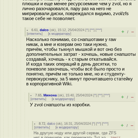
плюшки и еще менее ресурсоемкие чем у zvol, но я
лично разочаровался, пару раз на него не
мигрировали диски, повреждался видимо, zvol/zfs
такое себе не позволяет.
6.61
,
dalco
(
ok
), 15:12, 25/04/2024 [
^
] [
^^
] [
^^^
]
+
–
/
[
ответить
]
[
к модератору
]
Насколько понимаю, со снапшотами у raw
никак, а мне и юзерам оно таки нужно,
причём, чтобы тыкнул мышкой и вот оно без
дополнительных затрат - хочешь, новые снапшоты
создавай, хочешь - к старым откатывайся.
И когда таких операций в день десятки, то
поневоле захочешь, чтобы всё было просто и
понятно, причём не только мне, но и студенту-
первокурснику, за 5 минут прочитавшего статейку
в корпоративной Wiki.
7.65
,
Минона
(
ok
), 15:40, 25/04/2024 [
^
] [
^^
] [
^^^
]
+
–
/
[
ответить
]
[
к модератору
]
У zvol снапшоты из коробки.
8.72
,
dalco
(
ok
), 16:31, 25/04/2024 [
^
] [
^^
] [
^^^
]
+
–
/
[
ответить
]
[
к модератору
]
На другую ноду или другой сервак, где ZFS
нет в принципе, как переезжать Тут хо...
текст