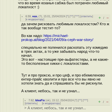
что во время юзанья сабжа был потрачен любимый
локалхост :)
6.59
,
нах.
(
?
), 15:01, 25/04/2024 [
^
] [
^^
] [
^^^
] [
ответить
]
+
–
/
[
к модератору
]
да зачем рисковать любимым локалхостом? Кто ж
так вообще тестит-то?
Во как надо:
https://michael-
prokop.at/blog/2021/04/09/a-ceph-war-story/
специально не поленился раскопать эту комедию
в трех актах, а то уже забывать народ что-то
начал.
Это вот - настоящие пре-аьфатестеры, а не какие-
то бесполезные хикки с локалхостами.
Тут и про проксю, и про цеф, и про ебемеленово
ентер-прайс кволити и про все что вы явно не
хотели знать да и спрашивать бы не рискнули.
А клиент, небось, так и не узнал...
7.62
,
IdeaFix
(
ok
), 15:12, 25/04/2024 [
^
] [
^^
] [
^^^
]
+
–
/
[
ответить
]
[
к модератору
]
> А клиент, небось, так и не узнал...