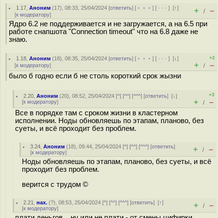
1.17
,
Аноним
(
17
), 08:33, 25/04/2024 [
ответить
] [
﹢﹢﹢
] [
· · ·
]
[
↑
]
+
–
/
[
к модератору
]
Ядро 6.2 не поддерживается и не загружается, а на 6.5 при
работе снапшота "Connection timeout" что на 6.8 даже не
знаю.
+2
1.18
,
Аноним
(
18
), 08:35, 25/04/2024 [
ответить
] [
﹢﹢﹢
] [
· · ·
]
[
↓
]
+
–
[
к модератору
]
/
было б годно если б не столь короткий срок жызни
+3
2.20
,
Аноним
(
20
), 08:52, 25/04/2024 [
^
] [
^^
] [
^^^
] [
ответить
]
[
↓
]
+
–
[
к модератору
]
/
Все в порядке там с сроком жизни в кластерном
исполнении. Ноды обновляешь по этапам, планово, без
суеты, и всё проходит без проблем.
3.24
,
Аноним
(
18
), 09:44, 25/04/2024 [
^
] [
^^
] [
^^^
] [
ответить
]
+
–
/
[
к модератору
]
Ноды обновляешь по этапам, планово, без суеты, и всё
проходит без проблем.
верится с трудом ©
2.21
,
нах.
(
?
), 08:53, 25/04/2024 [
^
] [
^^
] [
^^^
] [
ответить
]
[
↑
]
+
–
/
[
к модератору
]
плати деньгов... ну или не плати - от смены цифирки