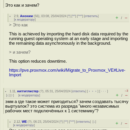
Это как и зачем?
2.9
,
Аноним
(
56
), 03:08, 25/04/2024 [
^
] [
^^
] [
^^^
] [
ответить
]
+
–
/
[
к модератору
]
> Это как
This is achieved by importing the hard disk data required by the
running guest operating system at an early stage and importing
the remaining data asynchronously in the background.
> и зачем?
This option reduces downtime.
https://pve.proxmox.com/wiki/Migrate_to_Proxmox_VE#Live-
Import
–3
1.11
,
нитгитлистер
(
?
), 05:31, 25/04/2024 [
ответить
] [
﹢﹢﹢
] [
· · ·
]
+
–
[
↓
] [
↑
] [
к модератору
]
/
эмм а где такое может пригодиться? зачем создавать тысячу
выртуалок? это система из разряда "много независимых
рабочих мест подключённых к 1 системнику"?
2.12
,
WE
(
?
), 06:23, 25/04/2024 [
^
] [
^^
] [
^^^
] [
ответить
]
[
↓
]
+
–
/
[
к модератору
]