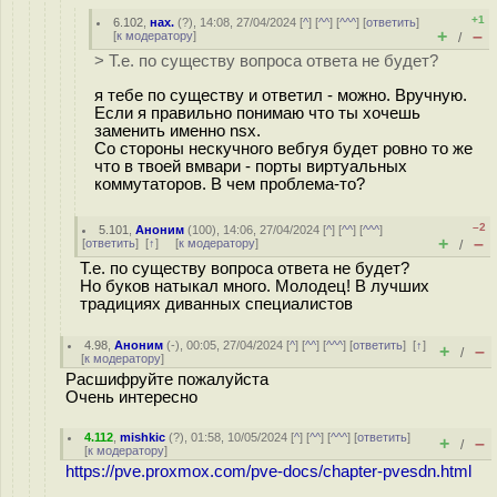
+1
6.102
,
нах.
(
?
), 14:08, 27/04/2024 [
^
] [
^^
] [
^^^
] [
ответить
]
+
–
[
к модератору
]
/
> Т.е. по существу вопроса ответа не будет?
я тебе по существу и ответил - можно. Вручную.
Если я правильно понимаю что ты хочешь
заменить именно nsx.
Со стороны нескучного вебгуя будет ровно то же
что в твоей вмвари - порты виртуальных
коммутаторов. В чем проблема-то?
–2
5.101
,
Аноним
(
100
), 14:06, 27/04/2024 [
^
] [
^^
] [
^^^
]
+
–
[
ответить
]
[
↑
] [
к модератору
]
/
Т.е. по существу вопроса ответа не будет?
Но буков натыкал много. Молодец! В лучших
традициях диванных специалистов
4.98
,
Аноним
(
-
), 00:05, 27/04/2024 [
^
] [
^^
] [
^^^
] [
ответить
]
[
↑
]
+
–
/
[
к модератору
]
Расшифруйте пожалуйста
Очень интересно
4.112
,
mishkic
(
?
), 01:58, 10/05/2024 [
^
] [
^^
] [
^^^
] [
ответить
]
+
–
/
[
к модератору
]
https://pve.proxmox.com/pve-docs/chapter-pvesdn.html