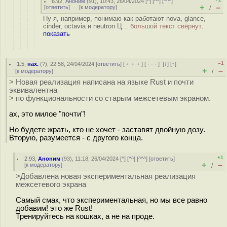
6.92
,
Аноним
(
91
), 10:43, 26/04/2024 [
^
] [
^^
] [
^^^
]
+
–
[
ответить
]
[
к модератору
]
/
Ну я, например, понимаю как работают nova, glance,
cinder, octavia и neutron Ц...
большой текст свёрнут,
показать
–1
1.5
,
нах.
(
?
), 22:58, 24/04/2024 [
ответить
] [
﹢﹢﹢
] [
· · ·
]
[
↓
] [
↑
]
+
–
[
к модератору
]
/
> Новая реализация написана на языке Rust и почти
эквивалентна
> по функциональности со старым межсетевым экраном.
ах, это милое "почти"!
Но будете жрать, кто не хочет - заставят двойную дозу.
Вторую, разумеется - с другого конца.
+1
2.93
,
Аноним
(
93
), 11:18, 26/04/2024 [
^
] [
^^
] [
^^^
] [
ответить
]
+
–
[
к модератору
]
/
>Добавлена новая экспериментальная реализация
межсетевого экрана
Самый смак, что экспериментальная, но мы все равно
добавим! это же Rust!
Тренируйтесь на кошках, а не на проде.