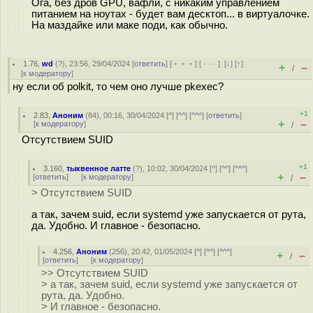
Ога, без дров GPU, вафли, с никаким управлением
питанием на ноутах - будет вам десктоп... в виртуалочке.
На маздайке или маке поди, как обычно.
1.76
,
wd
(
?
), 23:56, 29/04/2024 [
ответить
] [
﹢﹢﹢
] [
· · ·
]
[
↓
] [
↑
]
+
–
/
[
к модератору
]
ну если об polkit, то чем оно лучше pkexec?
+1
2.83
,
Аноним
(
84
), 00:16, 30/04/2024 [
^
] [
^^
] [
^^^
] [
ответить
]
+
–
[
к модератору
]
/
Отсутствием SUID
+1
3.160
,
тыквенное латте
(
?
), 10:02, 30/04/2024 [
^
] [
^^
] [
^^^
]
+
–
[
ответить
]
[
к модератору
]
/
> Отсутствием SUID
а так, зачем suid, если systemd уже запускается от рута,
да. Удобно. И главное - безопасно.
4.256
,
Аноним
(
256
), 20:42, 01/05/2024 [
^
] [
^^
] [
^^^
]
+
–
/
[
ответить
]
[
к модератору
]
>> Отсутствием SUID
> а так, зачем suid, если systemd уже запускается от
рута, да. Удобно.
> И главное - безопасно.