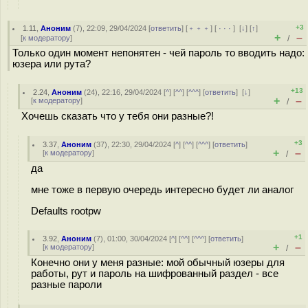
+3
1.11
,
Аноним
(
7
), 22:09, 29/04/2024 [
ответить
] [
﹢﹢﹢
] [
· · ·
]
[
↓
] [
↑
]
+
–
[
к модератору
]
/
Только один момент непонятен - чей пароль то вводить надо:
юзера или рута?
+13
2.24
,
Аноним
(
24
), 22:16, 29/04/2024 [
^
] [
^^
] [
^^^
] [
ответить
]
[
↓
]
+
–
[
к модератору
]
/
Хочешь сказать что у тебя они разные?!
+3
3.37
,
Аноним
(
37
), 22:30, 29/04/2024 [
^
] [
^^
] [
^^^
] [
ответить
]
+
–
[
к модератору
]
/
да
мне тоже в первую очередь интересно будет ли аналог
Defaults rootpw
+1
3.92
,
Аноним
(
7
), 01:00, 30/04/2024 [
^
] [
^^
] [
^^^
] [
ответить
]
+
–
[
к модератору
]
/
Конечно они у меня разные: мой обычный юзеры для
работы, рут и пароль на шифрованный раздел - все
разные пароли