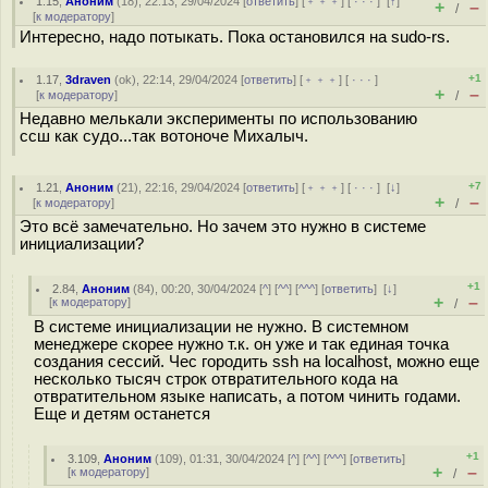
1.15
,
Аноним
(
18
), 22:13, 29/04/2024 [
ответить
] [
﹢﹢﹢
] [
· · ·
]
[
↑
]
+
–
/
[
к модератору
]
Интересно, надо потыкать. Пока остановился на sudo-rs.
+1
1.17
,
3draven
(
ok
), 22:14, 29/04/2024 [
ответить
] [
﹢﹢﹢
] [
· · ·
]
+
–
[
к модератору
]
/
Недавно мелькали эксперименты по использованию
ссш как судо...так вотоноче Михалыч.
+7
1.21
,
Аноним
(
21
), 22:16, 29/04/2024 [
ответить
] [
﹢﹢﹢
] [
· · ·
]
[
↓
]
+
–
[
к модератору
]
/
Это всё замечательно. Но зачем это нужно в системе
инициализации?
+1
2.84
,
Аноним
(
84
), 00:20, 30/04/2024 [
^
] [
^^
] [
^^^
] [
ответить
]
[
↓
]
+
–
[
к модератору
]
/
В системе инициализации не нужно. В системном
менеджере скорее нужно т.к. он уже и так единая точка
создания сессий. Чес городить ssh на localhost, можно еще
несколько тысяч строк отвратительного кода на
отвратительном языке написать, а потом чинить годами.
Еще и детям останется
+1
3.109
,
Аноним
(
109
), 01:31, 30/04/2024 [
^
] [
^^
] [
^^^
] [
ответить
]
+
–
[
к модератору
]
/