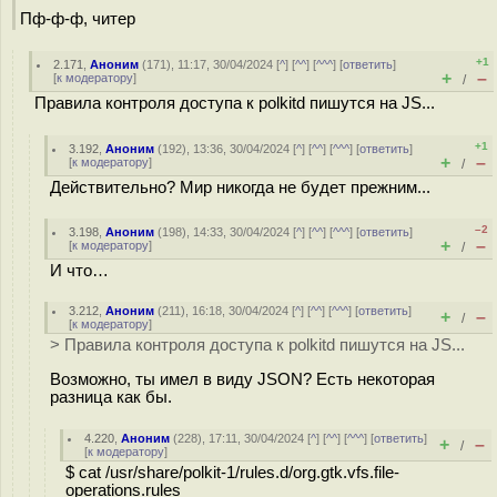
Пф-ф-ф, читер
+1
2.171
,
Аноним
(
171
), 11:17, 30/04/2024 [
^
] [
^^
] [
^^^
] [
ответить
]
+
–
[
к модератору
]
/
Правила контроля доступа к polkitd пишутся на JS...
+1
3.192
,
Аноним
(
192
), 13:36, 30/04/2024 [
^
] [
^^
] [
^^^
] [
ответить
]
+
–
[
к модератору
]
/
Действительно? Мир никогда не будет прежним...
–2
3.198
,
Аноним
(
198
), 14:33, 30/04/2024 [
^
] [
^^
] [
^^^
] [
ответить
]
+
–
[
к модератору
]
/
И что…
3.212
,
Аноним
(
211
), 16:18, 30/04/2024 [
^
] [
^^
] [
^^^
] [
ответить
]
+
–
/
[
к модератору
]
> Правила контроля доступа к polkitd пишутся на JS...
Возможно, ты имел в виду JSON? Есть некоторая
разница как бы.
4.220
,
Аноним
(
228
), 17:11, 30/04/2024 [
^
] [
^^
] [
^^^
] [
ответить
]
+
–
/
[
к модератору
]
$ cat /usr/share/polkit-1/rules.d/org.gtk.vfs.file-
operations.rules