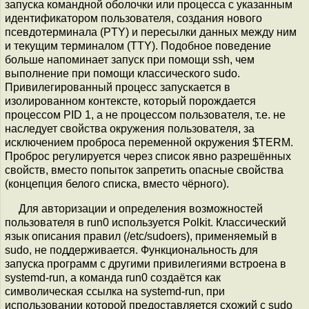
запуска командной оболочки или процесса с указанным
идентификатором пользователя, создания нового
псевдотерминала (PTY) и пересылки данных между ним
и текущим терминалом (TTY). Подобное поведение
больше напоминает запуск при помощи ssh, чем
выполнение при помощи классического sudo.
Привилегированный процесс запускается в
изолированном контексте, который порождается
процессом PID 1, а не процессом пользователя, т.е. не
наследует свойства окружения пользователя, за
исключением проброса переменной окружения $TERM.
Проброс регулируется через список явно разрешённых
свойств, вместо попыток запретить опасные свойства
(концепция белого списка, вместо чёрного).
Для авторизации и определения возможностей
пользователя в run0 используется Polkit. Классический
язык описания правил (/etc/sudoers), применяемый в
sudo, не поддерживается. Функциональность для
запуска программ с другими привилегиями встроена в
systemd-run, а команда run0 создаётся как
символическая ссылка на systemd-run, при
использовании которой предоставляется схожий с sudo