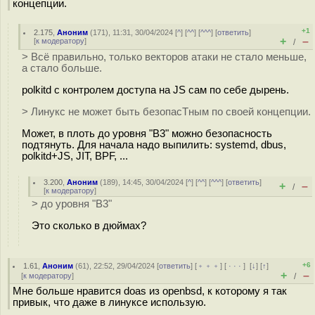
концепции.
+1
2.175
,
Аноним
(
171
), 11:31, 30/04/2024 [
^
] [
^^
] [
^^^
] [
ответить
]
+
–
[
к модератору
]
/
> Всё правильно, только векторов атаки не стало меньше,
а стало больше.
polkitd c контролем доступа на JS сам по себе дырень.
> Линукс не может быть безопасТным по своей концепции.
Может, в плоть до уровня "B3" можно безопасность
подтянуть. Для начала надо выпилить: systemd, dbus,
polkitd+JS, JIT, BPF, ...
3.200
,
Аноним
(
189
), 14:45, 30/04/2024 [
^
] [
^^
] [
^^^
] [
ответить
]
+
–
/
[
к модератору
]
> до уровня "B3"
Это сколько в дюймах?
+6
1.61
,
Аноним
(
61
), 22:52, 29/04/2024 [
ответить
] [
﹢﹢﹢
] [
· · ·
]
[
↓
] [
↑
]
+
–
[
к модератору
]
/
Мне больше нравится doas из openbsd, к которому я так
привык, что даже в линуксе использую.