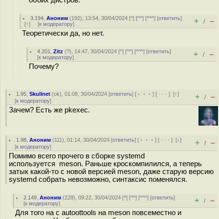
обоих дистров.
3.194
,
Аноним
(
192
), 13:54, 30/04/2024 [
^
] [
^^
] [
^^^
] [
ответить
]
+
–
/
[
↑
] [
к модератору
]
Теоретически да, но нет.
4.201
,
Zitz
(
?
), 14:47, 30/04/2024 [
^
] [
^^
] [
^^^
] [
ответить
]
+
–
/
[
к модератору
]
Почему?
1.95
,
Skullnet
(
ok
), 01:08, 30/04/2024 [
ответить
] [
﹢﹢﹢
] [
· · ·
]
[
↑
]
+
–
/
[
к модератору
]
Зачем? Есть же pkexec.
1.98
,
Аноним
(
111
), 01:14, 30/04/2024 [
ответить
] [
﹢﹢﹢
] [
· · ·
]
[
↓
]
+
–
/
[
к модератору
]
Помимо всего прочего в сборке systemd
используется meson. Раньше кроскомпилился, а теперь
затык какой-то с новой версией meson, даже старую версию
systemd собрать невозможно, синтаксис поменялся.
2.149
,
Аноним
(
228
), 09:22, 30/04/2024 [
^
] [
^^
] [
^^^
] [
ответить
]
+
–
/
[
к модератору
]
Для того на с autoottools на meson повсеместно и