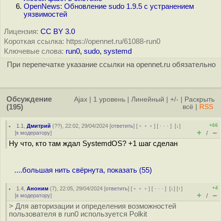
OpenNews: Обновление sudo 1.9.5 с устранением
уязвимостей
Лицензия:
CC BY 3.0
Короткая ссылка: https://opennet.ru/61088-run0
Ключевые слова:
run0
,
sudo
,
systemd
При перепечатке указание ссылки на opennet.ru обязательно
Обсуждение
Ajax
|
1 уровень
|
Линейный
|
+/-
|
Раскрыть
(195)
всё
|
RSS
+66
1.1
,
Дмитрий
(
??
), 22:02, 29/04/2024 [
ответить
] [
﹢﹢﹢
] [
· · ·
]
[
↓
]
+
–
[
к модератору
]
/
Ну что, кто там ждал SystemdOS? +1 шаг сделан
....большая нить свёрнута, показать (55)
+4
1.4
,
Аноним
(
7
), 22:05, 29/04/2024 [
ответить
] [
﹢﹢﹢
] [
· · ·
]
[
↓
] [
↑
]
+
–
[
к модератору
]
/
> Для авторизации и определения возможностей
пользователя в run0 используется Polkit