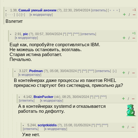
–1
1.38
,
Самый умный аноним
(
?
), 22:30, 29/04/2024 [
ответить
] [
﹢﹢﹢
]
+
–
[
· · ·
]
[
↓
] [
↑
] [
к модератору
]
/
Взлетит
+1
2.91
,
pic
(
?
), 00:57, 30/04/2024 [
^
] [
^^
] [
^^^
] [
ответить
]
+
–
[
к модератору
]
/
Ещё как, попробуйте сопротивляться IBM.
Не можешь остановить, возглавь.
Старая истина работает.
Печально.
3.127
,
Podman
(
?
), 05:08, 30/04/2024 [
^
] [
^^
] [
^^^
] [
ответить
]
[
↓
]
+
–
/
[
к модератору
]
В контейнерах даже процессы из пакетов RHEL
прекрасно стартуют без системдна, прикольно да?
4.142
,
BrainFucker
(
ok
), 08:25, 30/04/2024 [
^
] [
^^
] [
^^^
]
+
–
/
[
ответить
]
[
к модератору
]
А в контейнерах systemd и отказывается
работать по дефолту.
5.244
,
scriptkiddis
(
?
), 15:08, 01/05/2024 [
^
] [
^^
] [
^^^
]
+
–
/
[
ответить
]
[
к модератору
]
Уже нет.