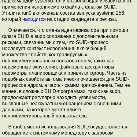
над командой systemd-run и позволяющая избавиться от
применения исполняемого файла с флагом SUID.
Утилита run0 включена в состав выпуска systemd 256,
который
находится
на стадии кандидата в релизы.
Отмечается, что смена идентификатора при помощи
флага SUID в sudo сопряжена с дополнительными
рисками, связанными с тем, что SUID-процесс
наследует контекст исполнения, включающий
множество свойств, контролируемых
непривилегированным пользователем, таких как
переменные окружения, файловые дескрипторы,
параметры планировщика и привязки cgroup. Часть из
подобных свойств автоматически очищается для SUID-
процессов ядром, а часть - самим приложением. Тем не
менее, в сложных SUID-программах, таких как sudo,
продолжают регулярно находить уязвимости,
вызванные неаккуратным обращением с внешними
данными, на которое может влиять
непривилегированный пользователь.
В run0 вместо использования SUID осуществляется
обращение к системному менеджеру с запросом