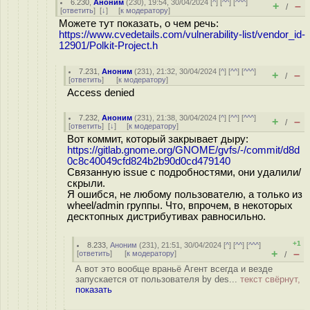
6.230
,
Аноним
(
230
), 19:54, 30/04/2024 [
^
] [
^^
] [
^^^
]
+
–
/
[
ответить
]
[
↓
] [
к модератору
]
Можете тут показать, о чем речь:
https://www.cvedetails.com/vulnerability-list/vendor_id-
12901/Polkit-Project.h
7.231
,
Аноним
(
231
), 21:32, 30/04/2024 [
^
] [
^^
] [
^^^
]
+
–
/
[
ответить
]
[
к модератору
]
Access denied
7.232
,
Аноним
(
231
), 21:38, 30/04/2024 [
^
] [
^^
] [
^^^
]
+
–
/
[
ответить
]
[
↓
] [
к модератору
]
Вот коммит, который закрывает дыру:
https://gitlab.gnome.org/GNOME/gvfs/-/commit/d8d
0c8c40049cfd824b2b90d0cd479140
Связанную issue с подробностями, они удалили/
скрыли.
Я ошибся, не любому пользователю, а только из
wheel/admin группы. Что, впрочем, в некоторых
десктопных дистрибутивах равносильно.
+1
8.233
,
Аноним
(
231
), 21:51, 30/04/2024 [
^
] [
^^
] [
^^^
]
+
–
[
ответить
]
[
к модератору
]
/
А вот это вообще враньё Агент всегда и везде
запускается от пользователя by des...
текст свёрнут,
показать