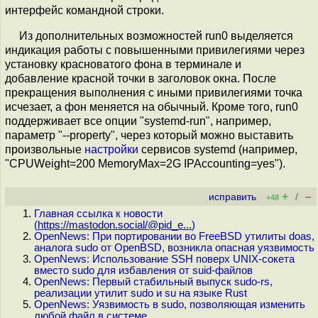
интерфейс командной строки.
Из дополнительных возможностей run0 выделяется
индикация работы с повышенными привилегиями через
установку красноватого фона в терминале и
добавление красной точки в заголовок окна. После
прекращения выполнения с иными привилегиями точка
исчезает, а фон меняется на обычный. Кроме того, run0
поддерживает все опции "systemd-run", например,
параметр "--property", через который можно выставить
произвольные
настройки
сервисов systemd (например,
"CPUWeight=200 MemoryMax=2G IPAccounting=yes").
+
–
исправить
/
+48
Главная ссылка к новости
(
https://mastodon.social/@pid_e...
)
OpenNews: При портировании во FreeBSD утилиты doas,
аналога sudo от OpenBSD, возникла опасная уязвимость
OpenNews: Использование SSH поверх UNIX-сокета
вместо sudo для избавления от suid-файлов
OpenNews: Первый стабильный выпуск sudo-rs,
реализации утилит sudo и su на языке Rust
OpenNews: Уязвимость в sudo, позволяющая изменить
любой файл в системе