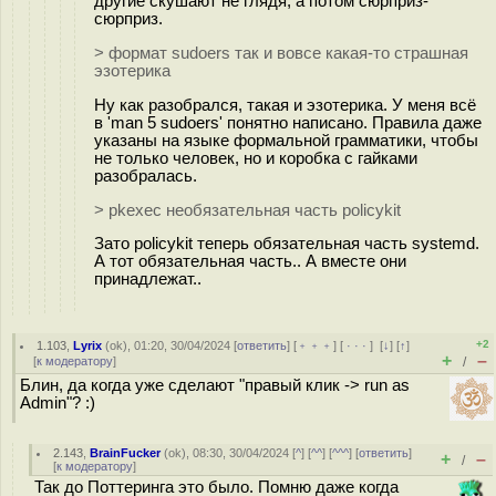
другие скушают не глядя, а потом сюрприз-
сюрприз.
> формат sudoers так и вовсе какая-то страшная
эзотерика
Ну как разобрался, такая и эзотерика. У меня всё
в 'man 5 sudoers' понятно написано. Правила даже
указаны на языке формальной грамматики, чтобы
не только человек, но и коробка с гайками
разобралась.
> pkexec необязательная часть policykit
Зато policykit теперь обязательная часть systemd.
А тот обязательная часть.. А вместе они
принадлежат..
+2
1.103
,
Lyrix
(
ok
), 01:20, 30/04/2024 [
ответить
] [
﹢﹢﹢
] [
· · ·
]
[
↓
] [
↑
]
+
–
[
к модератору
]
/
Блин, да когда уже сделают "правый клик -> run as
Admin"? :)
2.143
,
BrainFucker
(
ok
), 08:30, 30/04/2024 [
^
] [
^^
] [
^^^
] [
ответить
]
+
–
/
[
к модератору
]
Так до Поттеринга это было. Помню даже когда