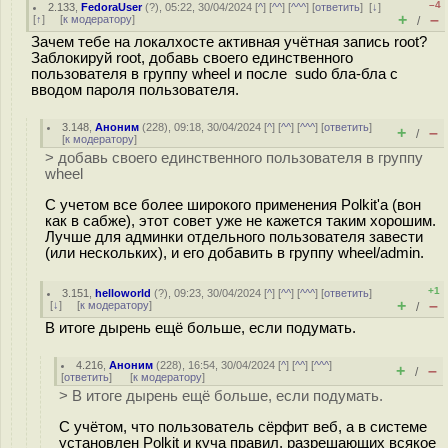
–4
2.133
,
FedoraUser
(
?
), 05:22, 30/04/2024 [
^
] [
^^
] [
^^^
] [
ответить
]
[
↓
]
+
–
[
↑
] [
к модератору
]
/
Зачем тебе на локалхосте активная учётная запись root?
Заблокируй root, добавь своего единственного
пользователя в группу wheel и после sudo бла-бла с
вводом пароля пользователя.
3.148
,
Аноним
(
228
), 09:18, 30/04/2024 [
^
] [
^^
] [
^^^
] [
ответить
]
+
–
/
[
к модератору
]
> добавь своего единственного пользователя в группу
wheel
С учетом все более широкого применения Polkit'а (вон
как в сабже), этот совет уже не кажется таким хорошим.
Лучше для админки отдельного пользователя завести
(или нескольких), и его добавить в группу wheel/admin.
+1
3.151
,
helloworld
(
?
), 09:23, 30/04/2024 [
^
] [
^^
] [
^^^
] [
ответить
]
+
–
[
↓
] [
к модератору
]
/
В итоге дырень ещё больше, если подумать.
4.216
,
Аноним
(
228
), 16:54, 30/04/2024 [
^
] [
^^
] [
^^^
]
+
–
/
[
ответить
]
[
к модератору
]
> В итоге дырень ещё больше, если подумать.
С учётом, что пользователь сёрфит веб, а в системе
установлен Polkit и куча правил, разрешающих всякое