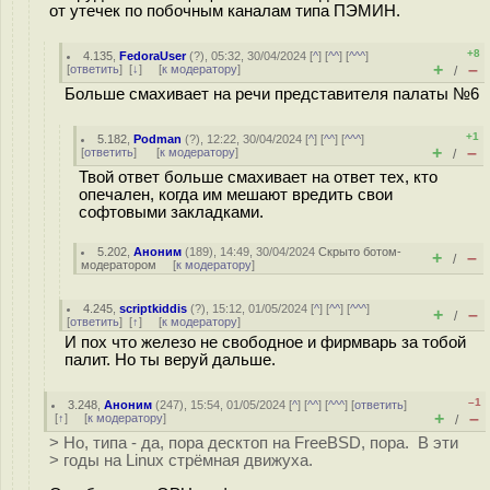
от утечек по побочным каналам типа ПЭМИН.
+8
4.135
,
FedoraUser
(
?
), 05:32, 30/04/2024 [
^
] [
^^
] [
^^^
]
+
–
[
ответить
]
[
↓
] [
к модератору
]
/
Больше смахивает на речи представителя палаты №6
+1
5.182
,
Podman
(
?
), 12:22, 30/04/2024 [
^
] [
^^
] [
^^^
]
+
–
[
ответить
]
[
к модератору
]
/
Твой ответ больше смахивает на ответ тех, кто
опечален, когда им мешают вредить свои
софтовыми закладками.
5.202
,
Аноним
(
189
), 14:49, 30/04/2024
Скрыто ботом-
+
–
/
модератором
[
к модератору
]
4.245
,
scriptkiddis
(
?
), 15:12, 01/05/2024 [
^
] [
^^
] [
^^^
]
+
–
/
[
ответить
]
[
↑
] [
к модератору
]
И пох что железо не свободное и фирмварь за тобой
палит. Но ты веруй дальше.
–1
3.248
,
Аноним
(
247
), 15:54, 01/05/2024 [
^
] [
^^
] [
^^^
] [
ответить
]
+
–
[
↑
] [
к модератору
]
/
> Но, типа - да, пора десктоп на FreeBSD, пора. В эти
> годы на Linux стрёмная движуха.