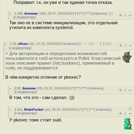
Поправил: т.к. он уже и так единая точка отказа.
2.158
,
Аноним
(
198
), 09:47, 30/04/2024 [
^
] [
^^
] [
^^^
] [
ответить
]
[
↑
]
+
–
/
[
к модератору
]
Так оно не в системе инициализации, это отдельная
утилита из комплекта systemd.
1.26
,
oficsu
(
ok
), 22:19, 29/04/2024 [
ответить
] [
﹢﹢﹢
] [
· · ·
]
[
↓
] [
↑
]
+
–
/
[
к модератору
]
> Для авторизации и определения возможностей
пользователя в run0 используется Polkit. Классический
язык описания правил (/etc/sudoers), применяемый в
sudo, не поддерживается
В чём конкретно отличие от pkexec?
2.82
,
Аноним
(
33
), 00:16, 30/04/2024 [
^
] [
^^
] [
^^^
] [
ответить
]
+
–
/
[
к модератору
]
В том, что это - сам сделал. :)))
+1
2.141
,
BrainFucker
(
ok
), 08:24, 30/04/2024 [
^
] [
^^
] [
^^^
] [
ответить
]
+
–
[
к модератору
]
/
У pkexec тоже стоит suid.