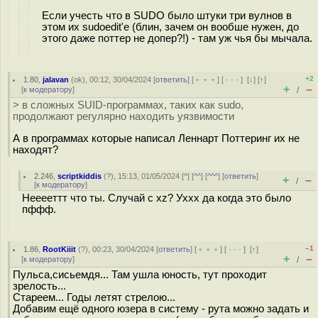
Если учесть что в SUDO было штуки три вулнов в
этом их sudoedit'e (блин, зачем он вообше нужен, до
этого даже поттер не допер?!) - там уж чья бы мычала.
+2
1.80
,
jalavan
(
ok
), 00:12, 30/04/2024 [
ответить
] [
﹢﹢﹢
] [
· · ·
]
[
↓
] [
↑
]
+
–
[
к модератору
]
/
> в сложных SUID-программах, таких как sudo,
продолжают регулярно находить уязвимости
А в программах которые написал Леннарт Поттеринг их не
находят?
2.246
,
scriptkiddis
(
?
), 15:13, 01/05/2024 [
^
] [
^^
] [
^^^
] [
ответить
]
+
–
/
[
к модератору
]
Нееееттт что ты. Случай с xz? Уххх да когда это было
пффф.
–1
1.86
,
RootKiiit
(
?
), 00:23, 30/04/2024 [
ответить
] [
﹢﹢﹢
] [
· · ·
]
[
↑
]
+
–
[
к модератору
]
/
Пульса,сисьемдя... Там ушла юность, тут проходит
зрелость...
Стареем... Годы летят стрелою...
Добавим ещё одного юзера в систему - рута можно задать и