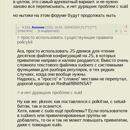
в целом, это самый адекватный вариант. и не нужно
заново все переписывать, и нет дурацких проблем с suid
но нытики на этом форуме будут продолжать ныть
–1
4.214
,
Аноним
(
228
), 16:41, 30/04/2024 [
^
] [
^^
] [
^^^
]
+
–
[
ответить
]
[
к модератору
]
/
> просто использовать существующие правила
policykit
Ага, просто использовать JS-движок для чтения
десятков файлов конфигураций на JS, в которых
привилегии направо и налево раздаются. Вместо очень
сложного текстового файлика sudoers с системными
функциями для разбора регулярок, в тех редких
случаях, когда они вообще нужны.
Надеюсь, я "просто" и "сложно" местами не перепутал,
дорогой куратор из Redhat/IBM/NSA?
> и нет дурацких проблем с suid
Ну как же. pkexec как поставлялся с polkit'ом, с setuid-
битом, так и осанется.
Хотя, какие с sudo ещё проблемы? Если пользователя
в sudoers или привилегированные группы не
добавлять, то он и так не может повышать привилегии,
даже с помощью sudo.