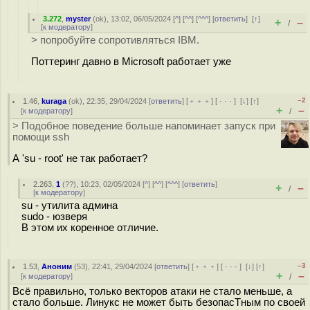
3.272
,
myster
(
ok
), 13:02, 06/05/2024 [
^
] [
^^
] [
^^^
] [
ответить
]
[
↑
]
+
–
/
[
к модератору
]
> попробуйте сопротивляться IBM.
Поттеринг давно в Microsoft работает уже
–2
1.46
,
kuraga
(
ok
), 22:35, 29/04/2024 [
ответить
] [
﹢﹢﹢
] [
· · ·
]
[
↓
] [
↑
]
+
–
[
к модератору
]
/
> Подобное поведение больше напоминает запуск при
помощи ssh
А 'su - root' не так работает?
2.263
,
1
(
??
), 10:23, 02/05/2024 [
^
] [
^^
] [
^^^
] [
ответить
]
+
–
/
[
к модератору
]
su - утилита админа
sudo - юзверя
В этом их коренное отличие.
–3
1.53
,
Аноним
(
53
), 22:41, 29/04/2024 [
ответить
] [
﹢﹢﹢
] [
· · ·
]
[
↓
] [
↑
]
+
–
[
к модератору
]
/
Всё правильно, только векторов атаки не стало меньше, а
стало больше. Линукс не может быть безопасТным по своей