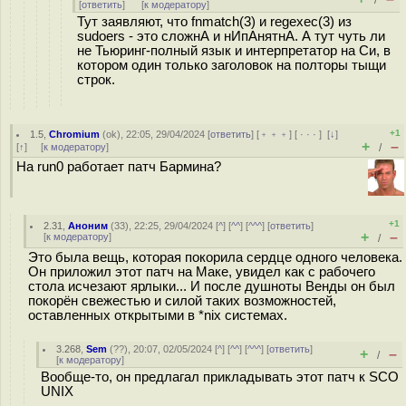
/
[
ответить
]
[
к модератору
]
Тут заявляют, что fnmatch(3) и regexec(3) из
sudoers - это сложнА и нИпАнятнА. А тут чуть ли
не Тьюринг-полный язык и интерпретатор на Си, в
котором один только заголовок на полторы тыщи
строк.
+1
1.5
,
Chromium
(
ok
), 22:05, 29/04/2024 [
ответить
] [
﹢﹢﹢
] [
· · ·
]
[
↓
]
+
–
[
↑
] [
к модератору
]
/
На run0 работает патч Бармина?
+1
2.31
,
Аноним
(
33
), 22:25, 29/04/2024 [
^
] [
^^
] [
^^^
] [
ответить
]
+
–
[
к модератору
]
/
Это была вещь, которая покорила сердце одного человека.
Он приложил этот патч на Маке, увидел как с рабочего
стола исчезают ярлыки... И после душноты Венды он был
покорён свежестью и силой таких возможностей,
оставленных открытыми в *nix системах.
3.268
,
Sem
(
??
), 20:07, 02/05/2024 [
^
] [
^^
] [
^^^
] [
ответить
]
+
–
/
[
к модератору
]
Вообще-то, он предлагал прикладывать этот патч к SCO
UNIX