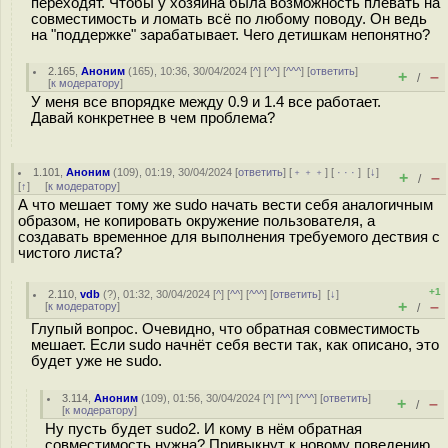
переходят. Чтобы у хозяина была возможность плевать на
совместимость и ломать всё по любому поводу. Он ведь
на "поддержке" зарабатывает. Чего детишкам непонятно?
2.165
,
Аноним
(
165
), 10:36, 30/04/2024 [
^
] [
^^
] [
^^^
] [
ответить
]
+
–
/
[
к модератору
]
У меня все впорядке между 0.9 и 1.4 все работает.
Давай конкретнее в чем проблема?
1.101
,
Аноним
(
109
), 01:19, 30/04/2024 [
ответить
] [
﹢﹢﹢
] [
· · ·
]
[
↓
]
+
–
/
[
↑
] [
к модератору
]
А что мешает тому же sudo начать вести себя аналогичным
образом, не копировать окружение пользователя, а
создавать временное для выполнения требуемого дествия с
чистого листа?
+1
2.110
,
vdb
(
?
), 01:32, 30/04/2024 [
^
] [
^^
] [
^^^
] [
ответить
]
[
↓
]
+
–
[
к модератору
]
/
Глупый вопрос. Очевидно, что обратная совместимость
мешает. Если sudo начнёт себя вести так, как описано, это
будет уже не sudo.
3.114
,
Аноним
(
109
), 01:56, 30/04/2024 [
^
] [
^^
] [
^^^
] [
ответить
]
+
–
/
[
к модератору
]
Ну пусть будет sudo2. И кому в нём обратная
совместимость нужна? Привыкнут к новому поведению.