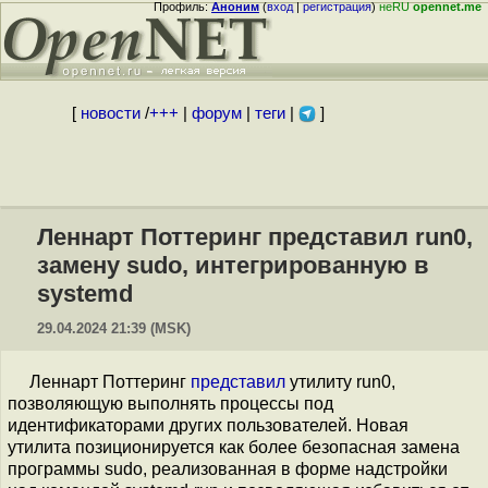
Профиль:
Аноним
(
вход
|
регистрация
)
неRU
opennet.me
[
новости
/
+++
|
форум
|
теги
|
]
Леннарт Поттеринг представил run0,
замену sudo, интегрированную в
systemd
29.04.2024 21:39 (MSK)
Леннарт Поттеринг
представил
утилиту run0,
позволяющую выполнять процессы под
идентификаторами других пользователей. Новая
утилита позиционируется как более безопасная замена
программы sudo, реализованная в форме надстройки