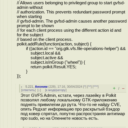
// Allows users belonging to privileged group to start gvfsd-
admin without
// authorization. This prevents redundant password prompt
when starting
// gvfsd-admin. The gvfsd-admin causes another password
prompt to be shown
// for each client process using the different action id and
for the subject
// based on the client process.
polkit.addRule(function(action, subject) {
if ((action.id == "org.gtk.vfs.file-operations-helper") &&
subject.local &&
subject.active &&
subject.isInGroup ("wheel")) {
return polkit.Result.YES;
}
});
5.221
,
Аноним
(
228
), 17:16, 30/04/2024 [
^
] [
^^
] [
^^^
]
+
–
/
[
ответить
]
[
↓
] [
к модератору
]
Этот GVFS Admin, кстати, через лазейку в Polkit
позволял любому локальному GTK-приложению
поднять привилегии до рута. Что-то не найду CVE,
опять Редхат информацию про раскрытый бэкдор
под ковер спрятал, попутно распространяя антипиар
про sudo, но на Опеннете новость есть.