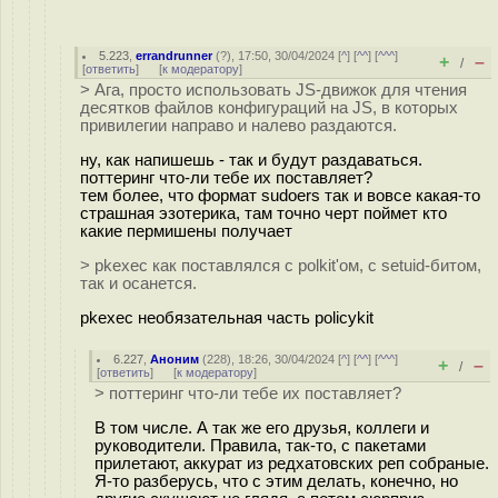
5.223
,
errandrunner
(
?
), 17:50, 30/04/2024 [
^
] [
^^
] [
^^^
]
+
–
/
[
ответить
]
[
к модератору
]
> Ага, просто использовать JS-движок для чтения
десятков файлов конфигураций на JS, в которых
привилегии направо и налево раздаются.
ну, как напишешь - так и будут раздаваться.
поттеринг что-ли тебе их поставляет?
тем более, что формат sudoers так и вовсе какая-то
страшная эзотерика, там точно черт поймет кто
какие пермишены получает
> pkexec как поставлялся с polkit'ом, с setuid-битом,
так и осанется.
pkexec необязательная часть policykit
6.227
,
Аноним
(
228
), 18:26, 30/04/2024 [
^
] [
^^
] [
^^^
]
+
–
/
[
ответить
]
[
к модератору
]
> поттеринг что-ли тебе их поставляет?
В том числе. А так же его друзья, коллеги и
руководители. Правила, так-то, с пакетами
прилетают, аккурат из редхатовских реп собраные.
Я-то разберусь, что с этим делать, конечно, но