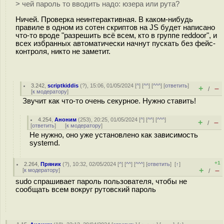
> чей пароль то вводить надо: юзера или рута?
Ничей. Проверка неинтерактивная. В каком-нибудь
правиле в одном из сотен скриптов на JS будет написано
что-то вроде "разрешить всё всем, кто в группе reddoor", и
всех избранных автоматически начнут пускать без фейс-
контроля, никто не заметит.
3.242
,
scriptkiddis
(
?
), 15:06, 01/05/2024 [
^
] [
^^
] [
^^^
] [
ответить
]
+
–
/
[
к модератору
]
Звучит как что-то очень секурное. Нужно ставить!
4.254
,
Аноним
(
253
), 20:25, 01/05/2024 [
^
] [
^^
] [
^^^
]
+
–
/
[
ответить
]
[
к модератору
]
Не нужно, оно уже установлено как зависимость
systemd.
+1
2.264
,
Пряник
(
?
), 10:32, 02/05/2024 [
^
] [
^^
] [
^^^
] [
ответить
]
[
↑
]
+
–
[
к модератору
]
/
sudo спрашивает пароль пользователя, чтобы не
сообщать всем вокруг рутовский пароль