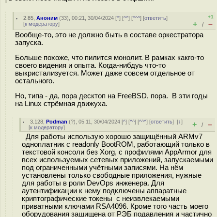
+1
2.85
,
Аноним
(
33
), 00:21, 30/04/2024 [
^
] [
^^
] [
^^^
] [
ответить
]
+
–
[
к модератору
]
/
Вообще-то, это не должно быть в составе оркестратора
запуска.
Больше похоже, что пилится монолит. В рамках какго-то
своего видения и опыта. Когда-нибдуь что-то
выкристализуется. Может даже совсем отдельное от
остального.
Но, типа - да, пора десктоп на FreeBSD, пора. В эти годы
на Linux стрёмная движуха.
3.128
,
Podman
(
?
), 05:11, 30/04/2024 [
^
] [
^^
] [
^^^
] [
ответить
]
[
↓
]
+
–
/
[
к модератору
]
Для работы использую хорошо защищённый ARMv7
одноплатник с readonly BootROM, работающий только в
текстовой консоли без Xorg, с профилями AppArmor для
всех используемых сетевых приложений, запускаемыми
под ограниченными учётными записями. На нём
установлены только свободные приложения, нужные
для работы в роли DevOps инженера. Для
аутентификации к нему подключены аппаратные
криптографические токены с неизвлекаемыми
приватными ключами RSA4096. Кроме того часть моего
оборудования защищена от РЭБ подавления и частично