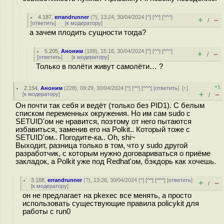
4.187
,
errandrunner
(
?
), 13:24, 30/04/2024 [
^
] [
^^
] [
^^^
]
+
–
/
[
ответить
]
[
к модератору
]
а зачем плодить сущности тогда?
5.205
,
Аноним
(
189
), 15:16, 30/04/2024 [
^
] [
^^
] [
^^^
]
+
–
/
[
ответить
]
[
к модератору
]
Только в полёти живут самолёти… ?
+1
2.154
,
Аноним
(
228
), 09:29, 30/04/2024 [
^
] [
^^
] [
^^^
] [
ответить
]
[
↑
]
+
–
[
к модератору
]
/
Он почти так себя и ведёт (только без PID1). С белым
списком переменных окружения. Но им сам sudo с
SETUID'ом не нравится, поэтому от него пытаются
избавиться, заменив его на Polkit.. Который тоже с
SETUID'ом.. Погодите-ка.. Oh, shi~
Выходит, разница только в том, что у sudo другой
разработчик, с которым нужно договариваться о приёме
закладок, а Polkit уже под Redhat'ом, бэкдорь как хочешь.
3.188
,
errandrunner
(
?
), 13:26, 30/04/2024 [
^
] [
^^
] [
^^^
] [
ответить
]
+
–
/
[
к модератору
]
он не предлагает на pkexec все менять, а просто
использовать существующие правила policykit для
работы с run0