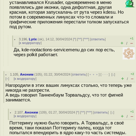
устанавливался Krusader, одновременно в меню
появлялись две иконки, одна дефолтная, другая
красная, которая запускалачь от рута через kdesu. Но
потом в современных линуксах что-то сломали и
графические приложения перестали толком запускаться
под рутом.
+1
3.196
,
Lyrix
(
ok
), 14:12, 30/04/2024 [
^
] [
^^
] [
^^^
] [
ответить
]
+
–
[
к модератору
]
/
Да, kde-rootactions-servicemenu до сих пор есть,
через polkit работает.
+2
1.105
,
Аноним
(
105
), 01:22, 30/04/2024 [
ответить
] [
﹢﹢﹢
] [
· · ·
]
[
↓
]
+
–
[
↑
] [
к модератору
]
/
Нагородили в этих ваших линуксах столько, что теперь уже
никогда не разгрести.
А ведь говорил Танненбаум Торвальдсу, что тот фигней
занимается.
+1
2.107
,
Аноним
(
109
), 01:27, 30/04/2024 [
^
] [
^^
] [
^^^
] [
ответить
]
[
↓
]
+
–
[
к модератору
]
/
Поттерингу нужно было говорить. А Торвальдс, в своё
время, таки показал Поттерингу палец, когда тот
попытался впендюрить в ядро каку-то часть системды.