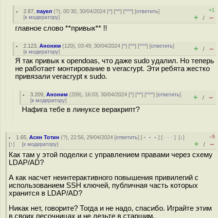
+1
2.87
,
пауел
(
?
), 00:30, 30/04/2024 [
^
] [
^^
] [
^^^
] [
ответить
]
+
–
[
к модератору
]
/
главное слово **привык** !!
2.123
,
Аноним
(
120
), 03:49, 30/04/2024 [
^
] [
^^
] [
^^^
] [
ответить
]
+
–
/
[
к модератору
]
Я так привык к opendoas, что даже sudo удалил. Но теперь
не работает монтирование в veracrypt. Эти ребята жестко
привязали veracrypt к sudo.
3.209
,
Аноним
(
209
), 16:03, 30/04/2024 [
^
] [
^^
] [
^^^
] [
ответить
]
+
–
/
[
к модератору
]
Нафига тебе в линуксе веракрипт?
–5
1.65
,
Асен Тотин
(
?
), 22:56, 29/04/2024 [
ответить
] [
﹢﹢﹢
] [
· · ·
]
[
↓
]
+
–
[
↑
] [
к модератору
]
/
Как там у этой поделки с управлением правами через схему
LDAP/AD?
А как насчет неинтерактивного повышения привилегий с
использованием SSH ключей, публичная часть которых
хранится в LDAP/AD?
Никак нет, говорите? Тогда и не надо, спасибо. Играйте этим
в своих песочницах и не лезьте в старшим.