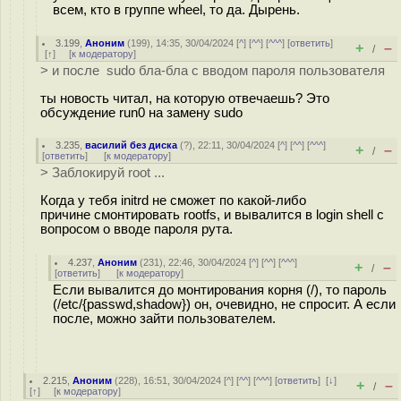
всем, кто в группе wheel, то да. Дырень.
3.199
,
Аноним
(
199
), 14:35, 30/04/2024 [
^
] [
^^
] [
^^^
] [
ответить
]
+
–
/
[
↑
] [
к модератору
]
> и после sudo бла-бла с вводом пароля пользователя
ты новость читал, на которую отвечаешь? Это
обсуждение run0 на замену sudo
3.235
,
василий без диска
(
?
), 22:11, 30/04/2024 [
^
] [
^^
] [
^^^
]
+
–
/
[
ответить
]
[
к модератору
]
> Заблокируй root ...
Когда у тебя initrd не сможет по какой-либо
причине смонтировать rootfs, и вывалится в login shell с
вопросом о вводе пароля рута.
4.237
,
Аноним
(
231
), 22:46, 30/04/2024 [
^
] [
^^
] [
^^^
]
+
–
/
[
ответить
]
[
к модератору
]
Если вывалится до монтирования корня (/), то пароль
(/etc/{passwd,shadow}) он, очевидно, не спросит. А если
после, можно зайти пользователем.
2.215
,
Аноним
(
228
), 16:51, 30/04/2024 [
^
] [
^^
] [
^^^
] [
ответить
]
[
↓
]
+
–
/
[
↑
] [
к модератору
]