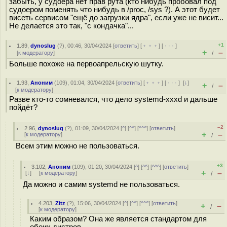
забыть, у судоера нет прав рута (кто нибудь пробовал под
судоером поменять что нибудь в /proc, /sys ?). А этот будет
висеть сервисом "ещё до загрузки ядра", если уже не висит...
Не делается это так, "с кондачка"...
+1
1.89
,
dynoslug
(
?
), 00:46, 30/04/2024 [
ответить
] [
﹢﹢﹢
] [
· · ·
]
+
–
[
к модератору
]
/
Больше похоже на первоапрельскую шутку.
1.93
,
Аноним
(
109
), 01:04, 30/04/2024 [
ответить
] [
﹢﹢﹢
] [
· · ·
]
[
↓
]
+
–
/
[
к модератору
]
Разве кто-то сомневался, что дело systemd-xxxd и дальше
пойдёт?
–2
2.96
,
dynoslug
(
?
), 01:09, 30/04/2024 [
^
] [
^^
] [
^^^
] [
ответить
]
+
–
[
к модератору
]
/
Всем этим можно не пользоваться.
+3
3.102
,
Аноним
(
109
), 01:20, 30/04/2024 [
^
] [
^^
] [
^^^
] [
ответить
]
+
–
[
↓
] [
к модератору
]
/
Да можно и самим systemd не пользоваться.
4.203
,
Zitz
(
?
), 15:06, 30/04/2024 [
^
] [
^^
] [
^^^
] [
ответить
]
+
–
/
[
к модератору
]
Каким образом? Она же является стандартом для