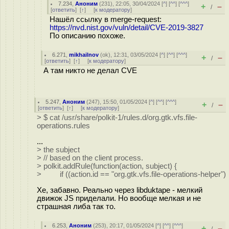
7.234
,
Аноним
(
231
), 22:05, 30/04/2024 [
^
] [
^^
] [
^^^
]
+
–
/
[
ответить
]
[
↑
] [
к модератору
]
Нашёл ссылку в merge-request:
https://nvd.nist.gov/vuln/detail/CVE-2019-3827
По описанию похоже.
6.271
,
mikhailnov
(
ok
), 12:31, 03/05/2024 [
^
] [
^^
] [
^^^
]
+
–
/
[
ответить
]
[
↑
] [
к модератору
]
А там никто не делал CVE
5.247
,
Аноним
(
247
), 15:50, 01/05/2024 [
^
] [
^^
] [
^^^
]
+
–
/
[
ответить
]
[
↑
] [
к модератору
]
> $ cat /usr/share/polkit-1/rules.d/org.gtk.vfs.file-
operations.rules
...
> the subject
> // based on the client process.
> polkit.addRule(function(action, subject) {
> if ((action.id == "org.gtk.vfs.file-operations-helper")
Хе, забавно. Реально через libduktape - мелкий
движок JS приделали. Но вообще мелкая и не
страшная либа так то.
6.253
,
Аноним
(
253
), 20:17, 01/05/2024 [
^
] [
^^
] [
^^^
]
+
–