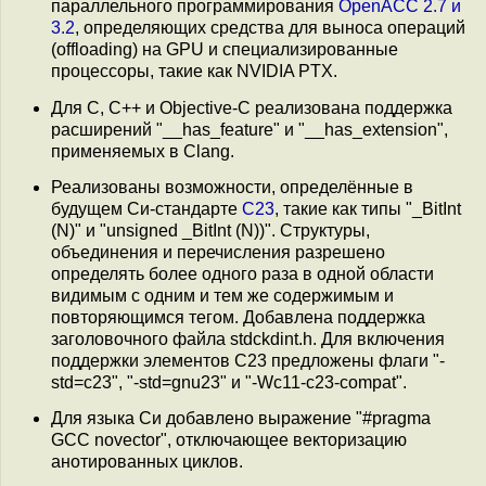
параллельного программирования
OpenACC 2.7 и
3.2
, определяющих средства для выноса операций
(offloading) на GPU и специализированные
процессоры, такие как NVIDIA PTX.
Для C, C++ и Objective-C реализована поддержка
расширений "__has_feature" и "__has_extension",
применяемых в Clang.
Реализованы возможности, определённые в
будущем Си-стандарте
C23
, такие как типы "_BitInt
(N)" и "unsigned _BitInt (N))". Структуры,
объединения и перечисления разрешено
определять более одного раза в одной области
видимым с одним и тем же содержимым и
повторяющимся тегом. Добавлена поддержка
заголовочного файла stdckdint.h. Для включения
поддержки элементов C23 предложены флаги "-
std=c23", "-std=gnu23" и "-Wc11-c23-compat".
Для языка Си добавлено выражение "#pragma
GCC novector", отключающее векторизацию
анотированных циклов.