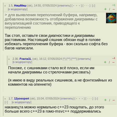
+1
1.5
,
НяшМяш
(
ok
), 14:55, 07/05/2024 [
ответить
] [
﹢﹢﹢
] [
· · ·
]
[
↓
]
+
–
[
к модератору
]
/
> для выявления переполнений буфера, например,
добавлена возможность отображения диаграммы с
визуализацией состояния, приводящего к
переполнению
Так стоп, оставьте свои диагностики и диаграммы
растовикам. Настоящий сяшник обязан ещё в голове
избежать переполнения буфера - вон сколько софта без
багов написали.
–4
2.30
,
Fracta1L
(
ok
), 16:12, 07/05/2024 [
^
] [
^^
] [
^^^
] [
ответить
]
+
–
[
к модератору
]
/
Похоже, с сишниками стало всё плохо, если им
начали диаграммы со стрелочками рисовать)
(я имею в виду реальных сишников, а не фэнтезийных из
комментов на опеннете)
1.7
,
12yoexpert
(
ok
), 15:04, 07/05/2024 [
ответить
] [
﹢﹢﹢
] [
· · ·
]
[
↓
]
+
–
/
[
↑
] [
к модератору
]
наканецта можно нормально с++23 пощупать, до этого
больше всего с++23 в гомо-msvc++ поддерживались