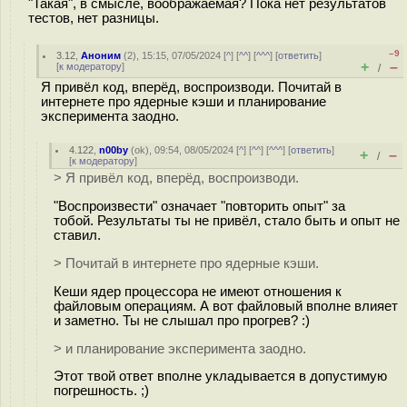
"Такая", в смысле, воображаемая? Пока нет результатов
тестов, нет разницы.
–9
3.12
,
Аноним
(
2
), 15:15, 07/05/2024 [
^
] [
^^
] [
^^^
] [
ответить
]
+
–
[
к модератору
]
/
Я привёл код, вперёд, воспроизводи. Почитай в
интернете про ядерные кэши и планирование
эксперимента заодно.
4.122
,
n00by
(
ok
), 09:54, 08/05/2024 [
^
] [
^^
] [
^^^
] [
ответить
]
+
–
/
[
к модератору
]
> Я привёл код, вперёд, воспроизводи.
"Воспроизвести" означает "повторить опыт" за
тобой. Результаты ты не привёл, стало быть и опыт не
ставил.
> Почитай в интернете про ядерные кэши.
Кеши ядер процессора не имеют отношения к
файловым операциям. А вот файловый вполне влияет
и заметно. Ты не слышал про прогрев? :)
> и планирование эксперимента заодно.
Этот твой ответ вполне укладывается в допустимую
погрешность. ;)