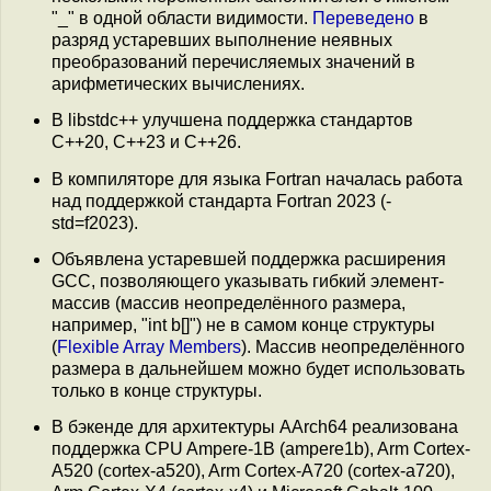
"_" в одной области видимости.
Переведено
в
разряд устаревших выполнение неявных
преобразований перечисляемых значений в
арифметических вычислениях.
В libstdc++ улучшена поддержка стандартов
C++20, C++23 и C++26.
В компиляторе для языка Fortran началась работа
над поддержкой стандарта Fortran 2023 (-
std=f2023).
Объявлена устаревшей поддержка расширения
GCC, позволяющего указывать гибкий элемент-
массив (массив неопределённого размера,
например, "int b[]") не в самом конце структуры
(
Flexible Array Members
). Массив неопределённого
размера в дальнейшем можно будет использовать
только в конце структуры.
В бэкенде для архитектуры AArch64 реализована
поддержка CPU Ampere-1B (ampere1b), Arm Cortex-
A520 (cortex-a520), Arm Cortex-A720 (cortex-a720),