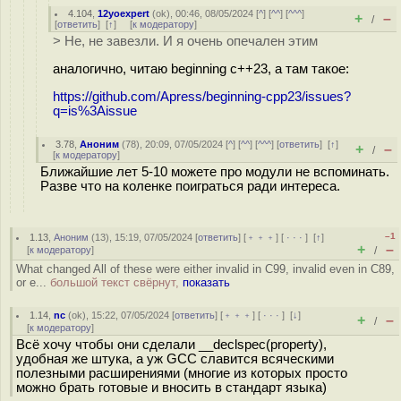
4.104
,
12yoexpert
(
ok
), 00:46, 08/05/2024 [
^
] [
^^
] [
^^^
]
+
–
/
[
ответить
]
[
↑
] [
к модератору
]
> Не, не завезли. И я очень опечален этим
аналогично, читаю beginning c++23, а там такое:
https://github.com/Apress/beginning-cpp23/issues?
q=is%3Aissue
3.78
,
Аноним
(
78
), 20:09, 07/05/2024 [
^
] [
^^
] [
^^^
] [
ответить
]
[
↑
]
+
–
/
[
к модератору
]
Ближайшие лет 5-10 можете про модули не вспоминать.
Разве что на коленке поиграться ради интереса.
–1
1.13
,
Аноним
(
13
), 15:19, 07/05/2024 [
ответить
] [
﹢﹢﹢
] [
· · ·
]
[
↑
]
+
–
[
к модератору
]
/
What changed All of these were either invalid in C99, invalid even in C89,
or e...
большой текст свёрнут,
показать
1.14
,
nc
(
ok
), 15:22, 07/05/2024 [
ответить
] [
﹢﹢﹢
] [
· · ·
]
[
↓
]
+
–
/
[
к модератору
]
Всё хочу чтобы они сделали __declspec(property),
удобная же штука, а уж GCC славится всяческими
полезными расширениями (многие из которых просто
можно брать готовые и вносить в стандарт языка)