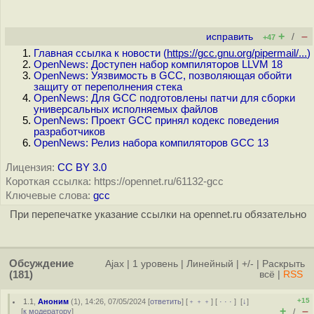
+
–
исправить
/
+47
Главная ссылка к новости (
https://gcc.gnu.org/pipermail/...
)
OpenNews: Доступен набор компиляторов LLVM 18
OpenNews: Уязвимость в GCC, позволяющая обойти
защиту от переполнения стека
OpenNews: Для GCC подготовлены патчи для сборки
универсальных исполняемых файлов
OpenNews: Проект GCC принял кодекс поведения
разработчиков
OpenNews: Релиз набора компиляторов GCC 13
Лицензия:
CC BY 3.0
Короткая ссылка: https://opennet.ru/61132-gcc
Ключевые слова:
gcc
При перепечатке указание ссылки на opennet.ru обязательно
Обсуждение
Ajax
|
1 уровень
|
Линейный
|
+/-
|
Раскрыть
(181)
всё
|
RSS
+15
1.1
,
Аноним
(
1
), 14:26, 07/05/2024 [
ответить
] [
﹢﹢﹢
] [
· · ·
]
[
↓
]
+
–
[
к модератору
]
/