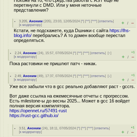
Похоже на то, что средства работы с AST ещё не
перетянули с DMD. Или у меня неточные
представления?
3.205
,
Аноним
(
205
), 23:03, 12/05/2024 [
^
] [
^^
] [
^^^
] [
ответить
]
+
–
/
[
к модератору
]
Кстати, не подскажете, куда Dшники с сайта
https://lhs-
blog.info/
перебрались? А то домен вообще перестал
определяться.
+1
2.24
,
Аноним
(
24
), 15:57, 07/05/2024 [
^
] [
^^
] [
^^^
] [
ответить
]
[
↑
]
+
–
[
к модератору
]
/
Пока растовики не пришлют патч - никак.
+1
2.49
,
Аноним
(
49
), 17:37, 07/05/2024 [
^
] [
^^
] [
^^^
] [
ответить
]
[
↓
]
+
–
[
к модератору
]
/
Уже все забыли что в gcc реально добавляют раст - gccrs.
Вот даже ссылка на ежемесячные отчеты с прогрессом.
Есть milestone-ы до весны 2025... Может в gcc 16 войдет
полная версия компилятора.
https://opennet.ru/57491-rust
https://rust-gcc.github.io/
+1
3.51
,
Аноним
(
24
), 18:11, 07/05/2024 [
^
] [
^^
] [
^^^
] [
ответить
]
+
–
[
к модератору
]
/