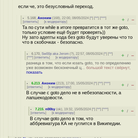
если че, это безусловный переход.
5.168
,
Аноним
(
168
), 22:00, 08/05/2024 [
^
] [
^^
] [
^^^
]
+
–
/
[
ответить
]
[
к модератору
]
Та по сути while в итоге превратится в тот же goto,
только условие ещё будет проверять))
Ну зато адепты кода без goto будут уверены что то
что в скобочках - безопасно.
6.170
,
Sw00p aka Jerom
(
?
), 22:57, 08/05/2024 [
^
] [
^^
]
+
–
/
[
^^^
] [
ответить
]
[
к модератору
]
разница в том, что если юзать goto, то по определению
уже возможен бесконечный ц...
большой текст свёрнут,
показать
6.213
,
Аноним
(
213
), 17:00, 15/05/2024 [
^
] [
^^
] [
^^^
]
+
–
/
[
ответить
]
[
к модератору
]
В случае с goto дело не в небезопасности, а
лапшекодовости.
7.215
,
n00by
(
ok
), 19:32, 15/05/2024 [
^
] [
^^
] [
^^^
]
+
–
/
[
ответить
]
[
к модератору
]
В случае goto дело в том, что
аббревиатура КА не гуглится в Википедии.