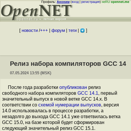
Профиль:
Аноним
(
вход
|
регистрация
)
неRU
opennet.me
[
новости
/
+++
|
форум
|
теги
|
]
Релиз набора компиляторов GCC 14
07.05.2024 13:55 (MSK)
После года разработки
опубликован
релиз
свободного набора компиляторов
GCC 14.1
, первый
значительный выпуск в новой ветке GCC 14.x. В
соответствии со
схемой нумерации выпусков
, версия
14.0 использовалась в процессе разработки, а
незадолго до выхода GCC 14.1 уже ответвилась ветка
GCC 15.0, на базе которой будет сформирован
следующий значительный релиз GCC 15.1.