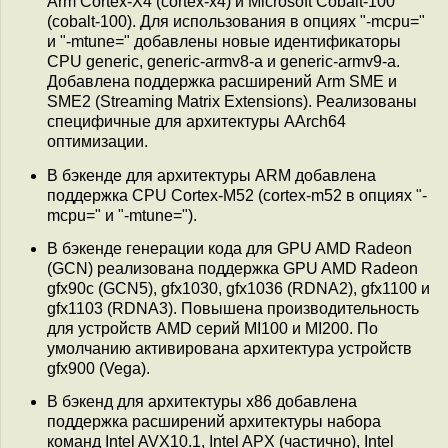
Arm Cortex-X4 (cortex-x4) и Microsoft Cobalt-100
(cobalt-100). Для использования в опциях "-mcpu="
и "-mtune=" добавлены новые идентификаторы
CPU generic, generic-armv8-a и generic-armv9-a.
Добавлена поддержка расширений Arm SME и
SME2 (Streaming Matrix Extensions). Реализованы
специфичные для архитектуры AArch64
оптимизации.
В бэкенде для архитектуры ARM добавлена
поддержка CPU Cortex-M52 (cortex-m52 в опциях "-
mcpu=" и "-mtune=").
В бэкенде генерации кода для GPU AMD Radeon
(GCN) реализована поддержка GPU AMD Radeon
gfx90c (GCN5), gfx1030, gfx1036 (RDNA2), gfx1100 и
gfx1103 (RDNA3). Повышена производительность
для устройств AMD серий MI100 и MI200. По
умолчанию активирована архитектура устройств
gfx900 (Vega).
В бэкенд для архитектуры x86 добавлена
поддержка расширений архитектуры набора
команд Intel AVX10.1, Intel APX (частично), Intel