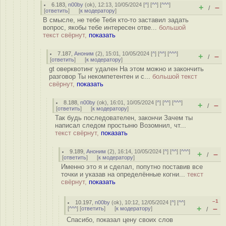
6.183
,
n00by
(
ok
), 12:13, 10/05/2024 [
^
] [
^^
] [
^^^
]
+
–
/
[
ответить
]
[
к модератору
]
В смысле, не тебе Тебя кто-то заставил задать
вопрос, якобы тебе интересен отве...
большой
текст свёрнут,
показать
7.187
,
Аноним
(
2
), 15:01, 10/05/2024 [
^
] [
^^
] [
^^^
]
+
–
/
[
ответить
]
[
к модератору
]
gt оверквотинг удален На этом можно и закончить
разговор Ты некомпетентен и с...
большой текст
свёрнут,
показать
8.188
,
n00by
(
ok
), 16:01, 10/05/2024 [
^
] [
^^
] [
^^^
]
+
–
/
[
ответить
]
[
к модератору
]
Так будь последователен, закончи Зачем ты
написал следом простыню Возомнил, чт...
текст свёрнут,
показать
9.189
,
Аноним
(
2
), 16:14, 10/05/2024 [
^
] [
^^
] [
^^^
]
+
–
/
[
ответить
]
[
к модератору
]
Именно это я и сделал, попутно поставив все
точки и указав на определённые когни...
текст
свёрнут,
показать
–1
10.197
,
n00by
(
ok
), 10:12, 12/05/2024 [
^
] [
^^
]
+
–
[
^^^
] [
ответить
]
[
к модератору
]
/
Спасибо, показал цену своих слов