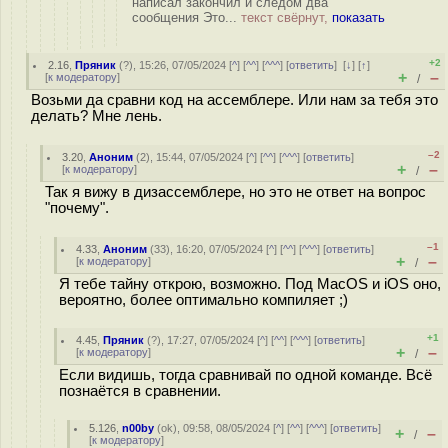
написал закончил и следом два
сообщения Это...
текст свёрнут,
показать
+2
2.16
,
Пряник
(
?
), 15:26, 07/05/2024 [
^
] [
^^
] [
^^^
] [
ответить
]
[
↓
] [
↑
]
+
–
[
к модератору
]
/
Возьми да сравни код на ассемблере. Или нам за тебя это
делать? Мне лень.
–2
3.20
,
Аноним
(
2
), 15:44, 07/05/2024 [
^
] [
^^
] [
^^^
] [
ответить
]
+
–
[
к модератору
]
/
Так я вижу в дизассемблере, но это не ответ на вопрос
"почему".
–1
4.33
,
Аноним
(
33
), 16:20, 07/05/2024 [
^
] [
^^
] [
^^^
] [
ответить
]
+
–
[
к модератору
]
/
Я тебе тайну открою, возможно. Под MacOS и iOS оно,
вероятно, более оптимально компиляет ;)
+1
4.45
,
Пряник
(
?
), 17:27, 07/05/2024 [
^
] [
^^
] [
^^^
] [
ответить
]
+
–
[
к модератору
]
/
Если видишь, тогда сравнивай по одной команде. Всё
познаётся в сравнении.
5.126
,
n00by
(
ok
), 09:58, 08/05/2024 [
^
] [
^^
] [
^^^
] [
ответить
]
+
–
/
[
к модератору
]