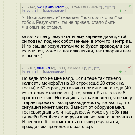
+1
5.142
,
Sw00p aka Jerom
(
?
), 12:44, 08/05/2024 [
^
] [
^^
] [
^^^
]
+
–
[
ответить
]
[
к модератору
]
/
> "Воспроизвести" означает "повторить опыт" за
тобой. Результаты ты не привёл, стало быть
> и опыт не ставил.
какой хитрец, результаты ему заранее давай, чтоб
он подвел под них собственные, в этом то и интрига.
И по вашим результатам ясно будет, вроводили вы
их или нет, может с потолка взяли, как говорили нам
в школе :)
–1
5.157
,
Аноним
(
2
), 18:14, 08/05/2024 [
^
] [
^^
] [
^^^
]
+
–
[
ответить
]
[
к модератору
]
/
Но ведь это не мне надо. Если тебе так тяжело
написать мейкфайл на 20 строк (ещё 20 строк на
тесты) и 60 строк достаточно примитивного кода (40
из которых скопировать), то, может быть, это всё
просто не твоё. Но, видишь тут какое дело, я не могу
_гарантировать_ воспроизводимость, только то, что
ситуация имеет место. Зависит от оборудования,
тестовых данных, и так далее. А может, у тебя там
тулчейн без libcxx или руки кривые, много вариантов.
И неплохо бы посмотреть на твои результаты,
прежде чем продолжать разговор.