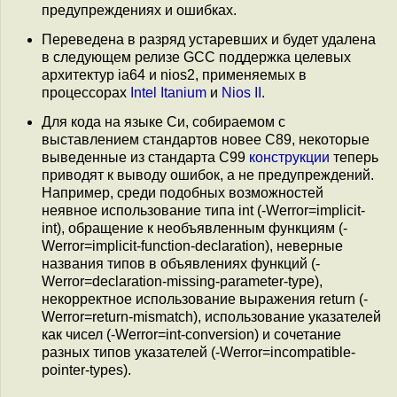
предупреждениях и ошибках.
Переведена в разряд устаревших и будет удалена
в следующем релизе GCC поддержка целевых
архитектур ia64 и nios2, применяемых в
процессорах
Intel Itanium
и
Nios II
.
Для кода на языке Си, собираемом с
выставлением стандартов новее C89, некоторые
выведенные из стандарта С99
конструкции
теперь
приводят к выводу ошибок, а не предупреждений.
Например, среди подобных возможностей
неявное использование типа int (-Werror=implicit-
int), обращение к необъявленным функциям (-
Werror=implicit-function-declaration), неверные
названия типов в объявлениях функций (-
Werror=declaration-missing-parameter-type),
некорректное использование выражения return (-
Werror=return-mismatch), использование указателей
как чисел (-Werror=int-conversion) и сочетание
разных типов указателей (-Werror=incompatible-
pointer-types).