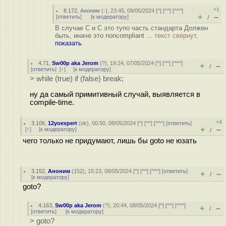
+1
8.172
,
Аноним
(
-
), 23:45, 08/05/2024 [
^
] [
^^
] [
^^^
]
+
–
[
ответить
]
[
к модератору
]
/
В случае С и C это тупо часть стандарта Должен
быть, иначе это noncompliant ...
текст свёрнут,
показать
4.71
,
Sw00p aka Jerom
(
?
), 19:24, 07/05/2024 [
^
] [
^^
] [
^^^
]
+
–
/
[
ответить
]
[
↑
] [
к модератору
]
> while (true) if (false) break;
ну да самый примитивный случай, выявляется в
compile-time.
+4
3.106
,
12yoexpert
(
ok
), 00:50, 08/05/2024 [
^
] [
^^
] [
^^^
] [
ответить
]
+
–
[
↑
] [
к модератору
]
/
чего только не придумают, лишь бы goto не юзать
3.152
,
Аноним
(
152
), 15:23, 08/05/2024 [
^
] [
^^
] [
^^^
] [
ответить
]
+
–
/
[
к модератору
]
goto?
4.163
,
Sw00p aka Jerom
(
?
), 20:44, 08/05/2024 [
^
] [
^^
] [
^^^
]
+
–
/
[
ответить
]
[
к модератору
]
> goto?