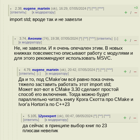
+3
2.38
,
eugene_martein
(
ok
), 16:29, 07/05/2024 [
^
] [
^^
] [
^^^
]
+
–
[
ответить
]
[
к модератору
]
/
import std; вроде так и не завезли
3.74
,
Аноним
(
74
), 19:38, 07/05/2024 [
^
] [
^^
] [
^^^
] [
ответить
]
[
↓
]
+
–
/
[
к модератору
]
Не, не завезли. И я очень опечален этим. В новых
книжках повсеместно описывают работу с модулями и
для этого рекомендуют использовать MSVC.
4.79
,
eugene_martein
(
ok
), 20:42, 07/05/2024 [
^
] [
^^
] [
^^^
]
+
–
/
[
ответить
]
[
↓
] [
к модератору
]
Да и то, под CMake'ом всё равно пока очень
тяжело заставить работать этот import std;
Может вот-вот в CMake 3.30 сделают простой
способ его включения. Тогда можно будет
параллельно читать книгу Крэга Скотта про CMake и
Ivor'а Horton'а по C++23
5.105
,
12yoexpert
(
ok
), 00:47, 08/05/2024 [
^
] [
^^
] [
^^^
]
+
–
/
[
ответить
]
[
к модератору
]
да сейчас в принципе выбор книг по 23
плюсам невелик