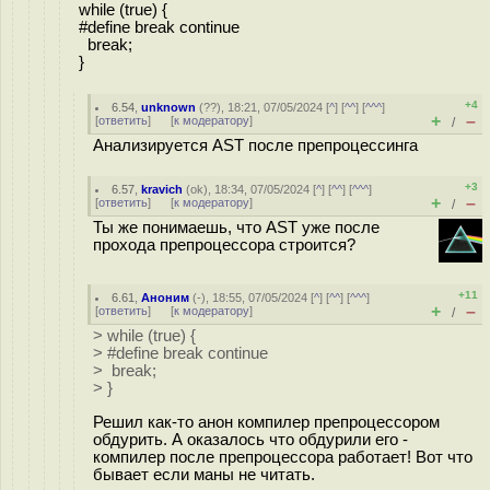
while (true) {
#define break continue
break;
}
+4
6.54
,
unknown
(
??
), 18:21, 07/05/2024 [
^
] [
^^
] [
^^^
]
+
–
[
ответить
]
[
к модератору
]
/
Анализируется AST после препроцессинга
+3
6.57
,
kravich
(
ok
), 18:34, 07/05/2024 [
^
] [
^^
] [
^^^
]
+
–
[
ответить
]
[
к модератору
]
/
Ты же понимаешь, что AST уже после
прохода препроцессора строится?
+11
6.61
,
Аноним
(
-
), 18:55, 07/05/2024 [
^
] [
^^
] [
^^^
]
+
–
[
ответить
]
[
к модератору
]
/
> while (true) {
> #define break continue
> break;
> }
Решил как-то анон компилер препроцессором
обдурить. А оказалось что обдурили его -
компилер после препроцессора работает! Вот что
бывает если маны не читать.