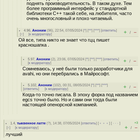
поднять производительность. В таком духе. Тем
более программный интерфейс у стандартной
библиотеки С++ такой себе, на любителя, часто
очень многословный и плохо читаемый.
4.96
,
Аноним
(
96
), 22:54, 07/05/2024 [
^
] [
^^
] [
^^^
] [
ответить
]
+
–
/
[
↑
] [
к модератору
]
Ой все, типа никто не знает что гцц пишет
красношапка .
5.97
,
Аноним
(
2
), 23:06, 07/05/2024 [
^
] [
^^
] [
^^^
] [
ответить
]
+
–
/
[
к модератору
]
Сомневаюсь, у неё были только разработчики для
avahi, но они перебрались в Майрософт.
5.102
,
Аноним
(
102
), 00:31, 08/05/2024 [
^
] [
^^
] [
^^^
]
+
–
/
[
ответить
]
[
к модератору
]
Когда-то точно писала. В эпоху форка под названием
egcs точно было. Но и сами они тогда были
настоящей опенорсной компанией.
+3
1.4
,
тыквенное латте
(
?
), 14:38, 07/05/2024 [
ответить
] [
﹢﹢﹢
] [
· · ·
]
+
–
[
↑
] [
к модератору
]
/
лучший