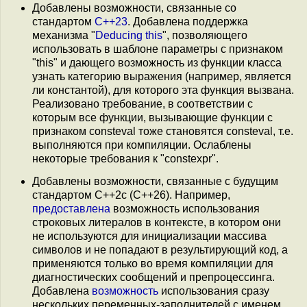
Добавлены возможности, связанные со
стандартом
C++23
. Добавлена поддержка
механизма "
Deducing this
", позволяющего
использовать в шаблоне параметры с признаком
"this" и дающего возможность из функции класса
узнать категорию выражения (например, является
ли константой), для которого эта функция вызвана.
Реализовано требование, в соответствии с
которым все функции, вызывающие функции с
признаком consteval тоже становятся consteval, т.е.
выполняются при компиляции. Ослаблены
некоторые требования к "constexpr".
Добавлены возможности, связанные с будущим
стандартом C++2с (C++26). Например,
предоставлена
возможность использования
строковых литералов в контексте, в котором они
не используются для инициализации массива
символов и не попадают в результирующий код, а
применяются только во время компиляции для
диагностических сообщений и препроцессинга.
Добавлена
возможность
использования сразу
нескольких переменных-заполнителей с именем