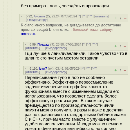
без примера - ложь, звездёжь и провокация.
5.92
,
Аноним
(
2
), 22:24, 07/05/2024 [
^
] [
^^
] [
^^^
] [
ответить
]
+
–
/
[
к модератору
]
К clang много вопросов, не догадывается до достаточно
простых вещей В книге, кс...
большой текст свёрнут,
показать
6.99
,
Прадед
(
?
), 23:50, 07/05/2024 [
^
] [
^^
] [
^^^
]
+
–
/
[
ответить
]
[
к модератору
]
Гцц лучше в лайкли/анлайкли. Такое чувство что в
шланге его пустым местом оставили
6.110
,
Ivan7
(
ok
), 03:46, 08/05/2024 [
^
] [
^^
] [
^^^
]
+
–
/
[
ответить
]
[
к модератору
]
Переписывание тупо в лоб не особенно
эффективно. Эффективно переосмысление
задачи: изменение интерфейса какого-то
функционала вместе с изменением модели его
использования, что позволяет сделать более
эффективную реализацию. В таком случае
преимущество по производительности и/или
памяти можно получить в разы и даже в десятки
раз по сравнению со стандартными библиотеками
С и С++, причём часто вместе с улучшением
удобства использования. Иногда можно немного
урезать функционал или гибкость, но сильно