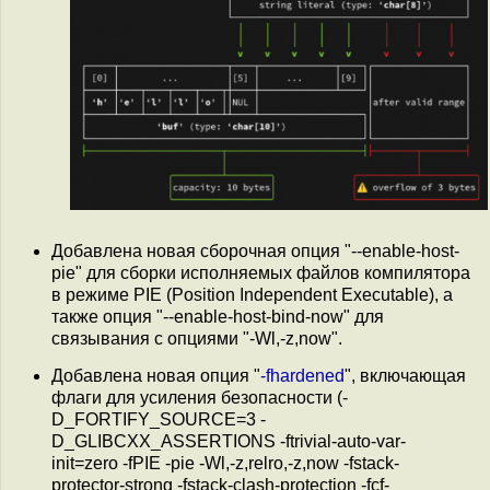
Добавлена новая сборочная опция "--enable-host-
pie" для сборки исполняемых файлов компилятора
в режиме PIE (Position Independent Executable), а
также опция "--enable-host-bind-now" для
связывания с опциями "-Wl,-z,now".
Добавлена новая опция "
-fhardened
", включающая
флаги для усиления безопасности (-
D_FORTIFY_SOURCE=3 -
D_GLIBCXX_ASSERTIONS -ftrivial-auto-var-
init=zero -fPIE -pie -Wl,-z,relro,-z,now -fstack-
protector-strong -fstack-clash-protection -fcf-