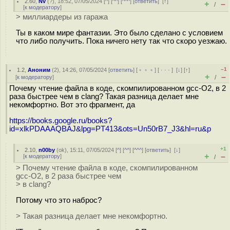
2.60
,
Nv
(
?
), 18:52, 07/05/2024 [
^
] [
^^
] [
^^^
] [
ответить
]
[
↑
]
+
–
/
[
к модератору
]
> миллиардеры из гаража
Ты в каком мире фантазии. Это было сделано с условием
что либо получить. Пока ничего нету так что скоро уезжаю.
–1
1.2
,
Аноним
(
2
), 14:26, 07/05/2024 [
ответить
] [
﹢﹢﹢
] [
· · ·
]
[
↓
] [
↑
]
+
–
[
к модератору
]
/
Почему чтение файла в коде, скомпилированном gcc-O2, в 2
раза быстрее чем в clang? Такая разница делает мне
некомфортно. Вот это фрагмент, да
https://books.google.ru/books?
id=xlkPDAAAQBAJ&lpg=PT413&ots=Un50rB7_J3&hl=ru&p
+1
2.10
,
n00by
(
ok
), 15:11, 07/05/2024 [
^
] [
^^
] [
^^^
] [
ответить
]
[
↓
]
+
–
[
к модератору
]
/
> Почему чтение файла в коде, скомпилированном
gcc-O2, в 2 раза быстрее чем
> в clang?
Потому что это наброс?
> Такая разница делает мне некомфортно.