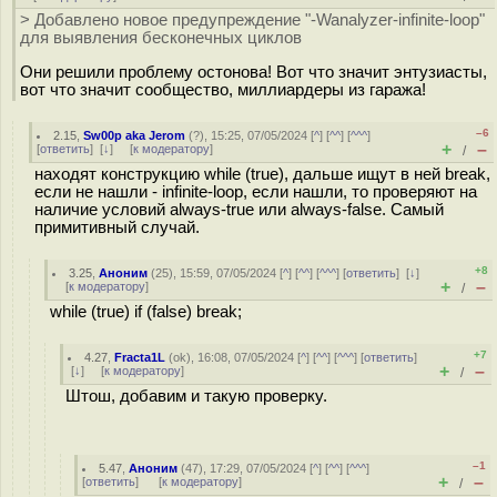
> Добавлено новое предупреждение "-Wanalyzer-infinite-loop"
для выявления бесконечных циклов
Они решили проблему остонова! Вот что значит энтузиасты,
вот что значит сообщество, миллиардеры из гаража!
–6
2.15
,
Sw00p aka Jerom
(
?
), 15:25, 07/05/2024 [
^
] [
^^
] [
^^^
]
+
–
[
ответить
]
[
↓
] [
к модератору
]
/
находят конструкцию while (true), дальше ищут в ней break,
если не нашли - infinite-loop, если нашли, то проверяют на
наличие условий always-true или always-false. Самый
примитивный случай.
+8
3.25
,
Аноним
(
25
), 15:59, 07/05/2024 [
^
] [
^^
] [
^^^
] [
ответить
]
[
↓
]
+
–
[
к модератору
]
/
while (true) if (false) break;
+7
4.27
,
Fracta1L
(
ok
), 16:08, 07/05/2024 [
^
] [
^^
] [
^^^
] [
ответить
]
+
–
[
↓
] [
к модератору
]
/
Штош, добавим и такую проверку.
–1
5.47
,
Аноним
(
47
), 17:29, 07/05/2024 [
^
] [
^^
] [
^^^
]
+
–
[
ответить
]
[
к модератору
]
/