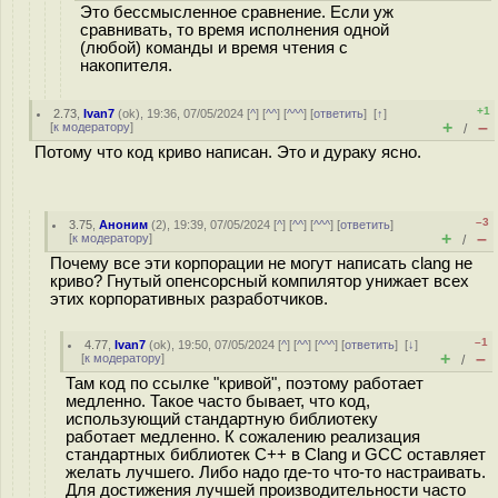
Это бессмысленное сравнение. Если уж
сравнивать, то время исполнения одной
(любой) команды и время чтения с
накопителя.
+1
2.73
,
Ivan7
(
ok
), 19:36, 07/05/2024 [
^
] [
^^
] [
^^^
] [
ответить
]
[
↑
]
+
–
[
к модератору
]
/
Потому что код криво написан. Это и дураку ясно.
–3
3.75
,
Аноним
(
2
), 19:39, 07/05/2024 [
^
] [
^^
] [
^^^
] [
ответить
]
+
–
[
к модератору
]
/
Почему все эти корпорации не могут написать clang не
криво? Гнутый опенсорсный компилятор унижает всех
этих корпоративных разработчиков.
–1
4.77
,
Ivan7
(
ok
), 19:50, 07/05/2024 [
^
] [
^^
] [
^^^
] [
ответить
]
[
↓
]
+
–
[
к модератору
]
/
Там код по ссылке "кривой", поэтому работает
медленно. Такое часто бывает, что код,
использующий стандартную библиотеку
работает медленно. К сожалению реализация
стандартных библиотек С++ в Clang и GCC оставляет
желать лучшего. Либо надо где-то что-то настраивать.
Для достижения лучшей производительности часто