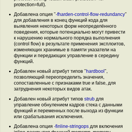
protection=full).
Добавлена опция "
-fharden-control-flow-redundancy
"
для добавления в конец функций кода для
выявления некоторых форм неопределённого
поведения, которые потенциально могут привести
к нарушению нормального порядка выполнения
(control flow) в результате применения эксплоитов,
изменяющих хранимые в памяти указатели на
функции и передающих управление в середину
функций.
Добавлен новый атрибут типов "
hardbool
",
позволяющий переопределить значения,
сопоставленные с признаками true и false, для
затруднения некоторых видов атак.
Добавлен новый атрибут типов
strub
для
управление обнулением кадров стека с данными
функций и переменных после выхода из функции
или срабатывания исключения.
Добавлена опция
-finline-stringops
для включения