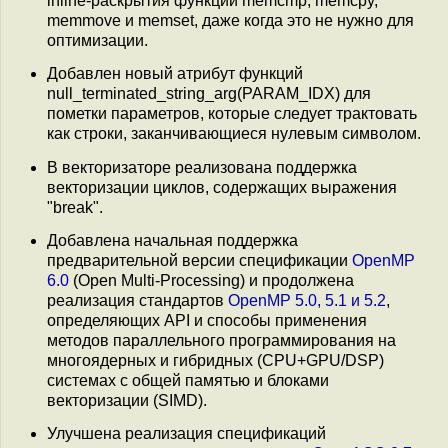
inline-раскрытия функций memcmp, memcpy,
memmove и memset, даже когда это не нужно для
оптимизации.
Добавлен новый атрибут функций
null_terminated_string_arg(PARAM_IDX) для
пометки параметров, которые следует трактовать
как строки, заканчивающиеся нулевым символом.
В векторизаторе реализована поддержка
векторизации циклов, содержащих выражения
"break".
Добавлена начальная поддержка
предварительной версии спецификации
OpenMP
6.0
(Open Multi-Processing) и продолжена
реализация стандартов
OpenMP 5.0, 5.1 и 5.2
,
определяющих API и способы применения
методов параллельного программирования на
многоядерных и гибридных (CPU+GPU/DSP)
системах с общей памятью и блоками
векторизации (SIMD).
Улучшена реализация спецификаций