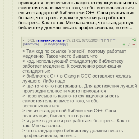
приходится переписывать какую-то функциональность
самостоятельно вместо того, чтобы воспользоваться
ею из стандартной библиотеки С++. Своя реализация,
бывает, что в разы и даже в десятки раз работает
быстрее... Как-то так. Мне казалось, что стандартную
библиотеку должны писать профессионалы, но нет...
+2
5.82
,
тыквенное латте
(
?
), 21:01, 07/05/2024 [
^
] [
^^
] [
^^^
]
+
–
[
ответить
]
[
к модератору
]
/
> Там код по ссылке "кривой", поэтому работает
медленно. Такое часто бывает, что
> код, использующий стандартную библиотеку
работает медленно. К сожалению реализация
стандартных
> библиотек С++ в Clang и GCC оставляет желать
лучшего. Либо надо
> где-то что-то настраивать. Для достижения лучшей
производительности часто приходится
> переписывать какую-то функциональность
самостоятельно вместо того, чтобы
воспользоваться
> ею из стандартной библиотеки С++. Своя
реализация, бывает, что в разы
> и даже в десятки раз работает быстрее... Как-то
так. Мне казалось,
> что стандартную библиотеку должны писать
профессионалы, но нет...