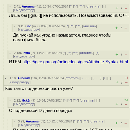
2.41
,
Аноним
(
41
), 16:34, 07/05/2024 [
^
] [
^^
] [
^^^
] [
ответить
]
[
↓
]
+
–
/
[
к модератору
]
Лишь бы [[gnu::]] не использовать. Позаимствовано из C++.
3.118
,
nc
(
ok
), 08:40, 08/05/2024 [
^
] [
^^
] [
^^^
] [
ответить
]
+
–
/
[
к модератору
]
Да пускай как угодно называется, главное чтобы
сама фича была.
2.186
,
rtfm
(
?
), 14:33, 10/05/2024 [
^
] [
^^
] [
^^^
] [
ответить
]
[
↑
]
+
–
/
[
к модератору
]
RTFM
https://gcc.gnu.org/onlinedocs/gcc/Attribute-Syntax.html
–4
1.18
,
Аноним
(
18
), 15:34, 07/05/2024 [
ответить
] [
﹢﹢﹢
] [
· · ·
]
[
↓
] [
↑
]
+
–
[
к модератору
]
/
Как там с поддержкой раста уже?
+3
2.22
,
Hck3r
(
?
), 15:54, 07/05/2024 [
^
] [
^^
] [
^^^
] [
ответить
]
[
↓
]
+
–
[
к модератору
]
/
С поддержкой D давно порядок
3.29
,
Аноним
(
33
), 16:12, 07/05/2024 [
^
] [
^^
] [
^^^
] [
ответить
]
+
–
/
[
к модератору
]