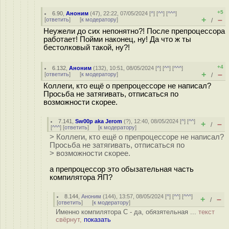
+5
6.90
,
Аноним
(
47
), 22:22, 07/05/2024 [
^
] [
^^
] [
^^^
]
+
–
[
ответить
]
[
к модератору
]
/
Неужели до сих непонятно?! После препроцессора
работает! Пойми наконец, ну! Да что ж ты
бестолковый такой, ну?!
+4
6.132
,
Аноним
(
132
), 10:51, 08/05/2024 [
^
] [
^^
] [
^^^
]
+
–
[
ответить
]
[
к модератору
]
/
Коллеги, кто ещё о препроцессоре не написал?
Просьба не затягивать, отписаться по
возможности скорее.
7.141
,
Sw00p aka Jerom
(
?
), 12:40, 08/05/2024 [
^
] [
^^
]
+
–
/
[
^^^
] [
ответить
]
[
к модератору
]
> Коллеги, кто ещё о препроцессоре не написал?
Просьба не затягивать, отписаться по
> возможности скорее.
а препроцессор это обызательная часть
компилятора ЯП?
8.144
,
Аноним
(
144
), 13:57, 08/05/2024 [
^
] [
^^
] [
^^^
]
+
–
/
[
ответить
]
[
к модератору
]
Именно компилятора С - да, обязятельная ...
текст
свёрнут,
показать