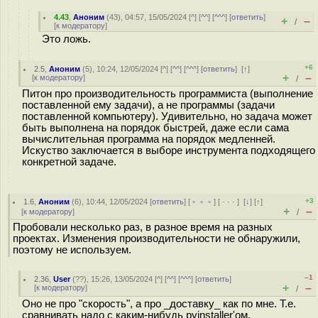
4.43
,
Аноним
(
43
), 04:57, 15/05/2024 [
^
] [
^^
] [
^^^
] [
ответить
]
+
–
/
[
к модератору
]
Это ложь.
+6
2.5
,
Аноним
(
5
), 10:24, 12/05/2024 [
^
] [
^^
] [
^^^
] [
ответить
]
[
↑
]
+
–
[
к модератору
]
/
Питон про производительность программиста (выполнение
поставленной ему задачи), а не программы (задачи
поставленной компьютеру). Удивительно, но задача может
быть выполнена на порядок быстрей, даже если сама
вычислительная программа на порядок медленней.
Искуство заключается в выборе инструмента подходящего
конкретной задаче.
+3
1.6
,
Аноним
(
6
), 10:44, 12/05/2024 [
ответить
] [
﹢﹢﹢
] [
· · ·
]
[
↓
] [
↑
]
+
–
[
к модератору
]
/
Пробовали несколько раз, в разное время на разных
проектах. Изменения производительности не обнаружили,
поэтому не используем.
–1
2.36
,
User
(
??
), 15:26, 13/05/2024 [
^
] [
^^
] [
^^^
] [
ответить
]
+
–
[
к модератору
]
/
Оно не про "скорость", а про _доставку_ как по мне. Т.е.
сравнивать надо с каким-нибудь pyinstaller'ом.