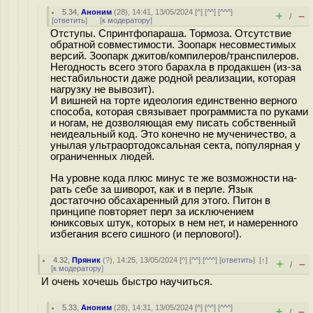
5.34
,
Аноним
(
28
), 14:41, 13/05/2024 [
^
] [
^^
] [
^^^
]
+
–
/
[
ответить
]
[
к модератору
]
Отступы. Спринтфопараша. Тормоза. Отсутствие
обратной совместимости. Зоопарк несовместимых
версий. Зоопарк джитов/компилеров/транспилеров.
Негодность всего этого барахла в продакшен (из-за
нестабильности даже родной реализации, которая
нагрузку не вывозит).
И вишней на торте идеология единственно верного
способа, которая связывает программиста по руками
и ногам, не дозволяющая ему писать собственный
неидеальный код. Это конечно не мученичество, а
унылая ультраортодоксальная секта, популярная у
ограниченных людей.
На уровне кода плюс минус те же возможности на-
рать себе за шиворот, как и в перле. Язык
достаточно обсахаренный для этого. Питон в
принципе повторяет перл за исключением
юниксовых штук, которых в нем нет, и намеренного
избегания всего сишного (и перлового!).
4.32
,
Пряник
(
?
), 14:25, 13/05/2024 [
^
] [
^^
] [
^^^
] [
ответить
]
[
↑
]
+
–
/
[
к модератору
]
И очень хочешь быстро научиться.
5.33
,
Аноним
(
28
), 14:31, 13/05/2024 [
^
] [
^^
] [
^^^
]
+
–
/