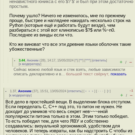
ненавистного юникса с его $? $' и был при этом достаточно
простым.
Почему ушло? Ничего не изменилось, мне по прежнему
проще, быстрее и нагляднее накидать несколько строк на
Python (которые ещё и работать будут везде), чем
разбираться с этой вот клинописью $?$ или %~n0.
Последнее из винды если что.
Кто же виноват что все эти древние языки оболочек такие
убожественные?
3.44
,
Аноним
(
28
), 14:17, 15/05/2024 [
^
] [
^^
] [
^^^
] [
ответить
]
+
–
/
[
к модератору
]
Сейчас можно любой язык и стек взять, любые зависимости
описать декларативно и в...
большой текст свёрнут,
показать
–1
1.37
,
Аноним
(
37
), 15:51, 13/05/2024 [
ответить
] [
﹢﹢﹢
] [
· · ·
]
[
↑
]
+
–
[
к модератору
]
/
Всё дело в простейшей вещи. В выделении блока отступом.
Если переделать С, С++ под это, то питон не нужен. Не
доходит до умников что весь секрет нев~~~нной
популярности питона только в этом. Этим только победил.
То есть победил тем, для чего ЯВУ и собственно
создавались: визуальной эргономикой, удобством для
человеков. И теперь извраты, как бы надстроить С чтобы из