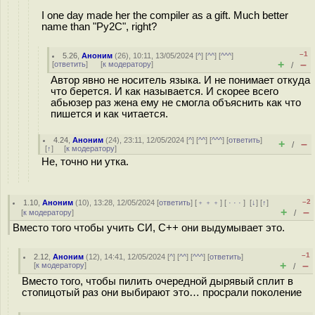
I one day made her the compiler as a gift. Much better
name than "Py2C", right?
–1
5.26
,
Аноним
(
26
), 10:11, 13/05/2024 [
^
] [
^^
] [
^^^
]
+
–
[
ответить
]
[
к модератору
]
/
Автор явно не носитель языка. И не понимает откуда
что берется. И как называется. И скорее всего
абьюзер раз жена ему не смогла объяснить как что
пишется и как читается.
4.24
,
Аноним
(
24
), 23:11, 12/05/2024 [
^
] [
^^
] [
^^^
] [
ответить
]
+
–
/
[
↑
] [
к модератору
]
Не, точно ни утка.
–2
1.10
,
Аноним
(
10
), 13:28, 12/05/2024 [
ответить
] [
﹢﹢﹢
] [
· · ·
]
[
↓
] [
↑
]
+
–
[
к модератору
]
/
Вместо того чтобы учить СИ, С++ они выдумывает это.
–1
2.12
,
Аноним
(
12
), 14:41, 12/05/2024 [
^
] [
^^
] [
^^^
] [
ответить
]
+
–
[
к модератору
]
/
Вместо того, чтобы пилить очередной дырявый сплит в
стопицотый раз они выбирают это… просрали поколение