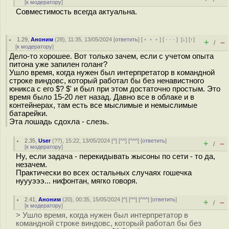
[
к модератору
]
Совместимость всегда актуальна.
1.29
,
Аноним
(
28
), 11:35, 13/05/2024 [
ответить
] [
﹢﹢﹢
] [
· · ·
]
[
↓
] [
↑
]
+
–
/
[
к модератору
]
Дело-то хорошее. Вот только зачем, если с учетом опыта
питона уже запилен голанг?
Ушло время, когда нужен был интерпретатор в командной
строке виндовс, который работал бы без ненавистного
юникса с его $? $' и был при этом достаточно простым. Это
время было 15-20 лет назад. Давно все в облаке и в
контейнерах, там есть все мыслимые и немыслимые
батарейки.
Эта лошадь сдохла - слезь.
2.35
,
User
(
??
), 15:22, 13/05/2024 [
^
] [
^^
] [
^^^
] [
ответить
]
+
–
/
[
к модератору
]
Ну, если задача - перекидывать жысоны по сети - то да,
незачем.
Практически во всех остальных случаях гошечка
нуууэээ... нифонтан, мягко говоря.
2.41
,
Аноним
(
20
), 00:35, 15/05/2024 [
^
] [
^^
] [
^^^
] [
ответить
]
+
–
/
[
к модератору
]
> Ушло время, когда нужен был интерпретатор в
командной строке виндовс, который работал бы без