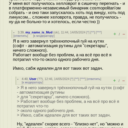
У меня вот получилось хелловрот в сишечку перегнать - и
в платформенно-независимый бинарник cosmopolitan'ом
собрать - и оно таки запускалось хоть под винду, хоть под
линуксом... сложнее хеловрота, правда, не получилось -
ну-да не больно-то и хотелось, если честно ))
3.39
,
my_name_is_Mud
(
ok
), 11:44, 14/05/2024 [
^
] [
^^
] [
^^^
]
+
–
/
[
ответить
]
[
к модератору
]
Я в него завернул трёхкнопочный гуй на кутях
(софт - автоматизация рутины для "секретарш",
ничего сложного).
Работает вообще без проблем, а на всё про всё я
потратил что-то около одного рабочего дня.
Имхо, сабж идеален для вот таких вот задач.
4.40
,
User
(
??
), 12:46, 14/05/2024 [
^
] [
^^
] [
^^^
] [
ответить
]
+
–
/
[
к модератору
]
> Я в него завернул трёхкнопочный гуй на кутях (софт
- автоматизация рутины
> для "секретарш", ничего сложного).
> Работает вообще без проблем, а на всё про всё я
потратил что-то
> около одного рабочего дня.
> Имхо, сабж идеален для вот таких вот задач.
Ну, "идеален" скорее всего - "близко нет", но "можно и