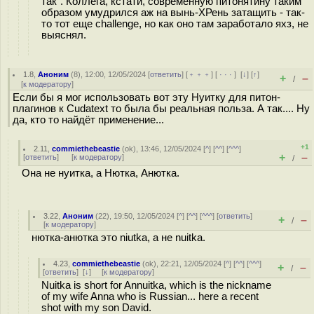
так". Коллега, кстати, современную питонятину таким
образом умудрился аж на вынь-ХРень затащить - так-
то тот еще challenge, но как оно там заработало яхз, не
выяснял.
1.8
,
Аноним
(
8
), 12:00, 12/05/2024 [
ответить
] [
﹢﹢﹢
] [
· · ·
]
[
↓
] [
↑
]
+
–
/
[
к модератору
]
Если бы я мог использовать вот эту Нуитку для питон-
плагинов к Cudatext то была бы реальная польза. А так.... Ну
да, кто то найдёт применение...
+1
2.11
,
commiethebeastie
(
ok
), 13:46, 12/05/2024 [
^
] [
^^
] [
^^^
]
+
–
[
ответить
]
[
к модератору
]
/
Она не нуитка, а Нютка, Анютка.
3.22
,
Аноним
(
22
), 19:50, 12/05/2024 [
^
] [
^^
] [
^^^
] [
ответить
]
+
–
/
[
к модератору
]
нютка-анютка это niutka, а не nuitka.
4.23
,
commiethebeastie
(
ok
), 22:21, 12/05/2024 [
^
] [
^^
] [
^^^
]
+
–
/
[
ответить
]
[
↓
] [
к модератору
]
Nuitka is short for Annuitka, which is the nickname
of my wife Anna who is Russian... here a recent
shot with my son David.