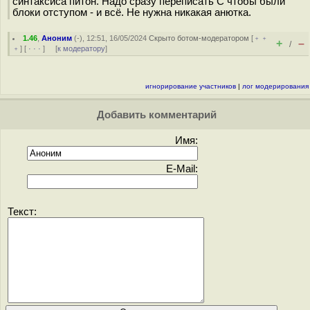
синтаксиса питон. Надо сразу переписать С чтобы были
блоки отступом - и всё. Не нужна никакая анютка.
1.46
,
Аноним
(
-
), 12:51, 16/05/2024
Скрыто ботом-модератором
[
﹢﹢
+
–
/
﹢
] [
· · ·
] [
к модератору
]
игнорирование участников
|
лог модерирования
Добавить комментарий
Имя:
E-Mail:
Текст: