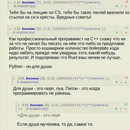
–2
2.18
,
Аноним
(
17
), 16:55, 12/05/2024 [
^
] [
^^
] [
^^^
] [
ответить
]
+
–
[
к модератору
]
/
Тебя бы на лекцию по CS, тебе бы таких люлей ввалили за
ссылки на си и кресты. Вредные советы!
+7
2.20
,
Аноним
(
20
), 17:11, 12/05/2024 [
^
] [
^^
] [
^^^
] [
ответить
]
[
↓
]
+
–
[
к модератору
]
/
Как профессиональный программист на C++ скажу что ни
за что не начал бы писать на нём что-либо за пределами
работы. Просто кошмарное количество boilerplate кода
надо набить прежде чем увидишь хоть какой-нибудь
результат. И подозреваю что Rust ваш ничем не лучше.
Python - он для души.
–2
3.28
,
Аноним
(
28
), 11:29, 13/05/2024 [
^
] [
^^
] [
^^^
] [
ответить
]
[
↓
]
+
–
[
к модератору
]
/
Для души - это перл, луа. Питон - это когда
программировать не умеешь.
+3
4.30
,
Аноним
(
30
), 11:41, 13/05/2024 [
^
] [
^^
] [
^^^
] [
ответить
]
+
–
[
↓
] [
к модератору
]
/
>Для души - это перл
Если душа мученика, то да, самое то.