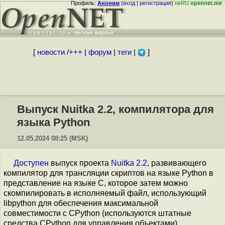
Профиль:
Аноним
(
вход
|
регистрация
)
неRU
opennet.me
[
новости
/
+++
|
форум
|
теги
|
]
Выпуск Nuitka 2.2, компилятора для
языка Python
12.05.2024 08:25 (MSK)
Доступен
выпуск проекта
Nuitka 2.2
, развивающего
компилятор для трансляции скриптов на языке Python в
представление на языке C, которое затем можно
скомпилировать в исполняемый файл, использующий
libpython для обеспечения максимальной
совместимости с CPython (используются штатные
средства CPython для управления объектами).