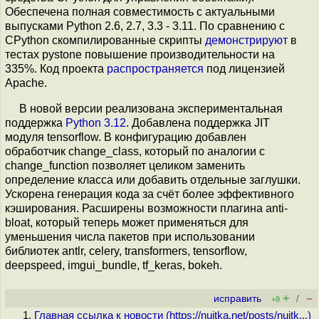
Обеспечена полная совместимость с актуальными
выпусками Python 2.6, 2.7, 3.3 - 3.11. По сравнению с
CPython скомпилированные скрипты
демонстрируют
в
тестах pystone повышение производительности на
335%. Код проекта
распространяется
под лицензией
Apache.
В новой версии реализована экспериментальная
поддержка
Python 3.12
. Добавлена поддержка JIT
модуля tensorflow. В конфигурацию добавлен
обработчик change_class, который по аналогии с
change_function позволяет целиком заменить
определение класса или добавить отдельные заглушки.
Ускорена генерация кода за счёт более эффективного
кэширования. Расширены возможности плагина anti-
bloat, который теперь может применяться для
уменьшения числа пакетов при использовании
библиотек antlr, celery, transformers, tensorflow,
deepspeed, imgui_bundle, tf_keras, bokeh.
+
–
исправить
/
+9
Главная ссылка к новости (
https://nuitka.net/posts/nuitk...
)