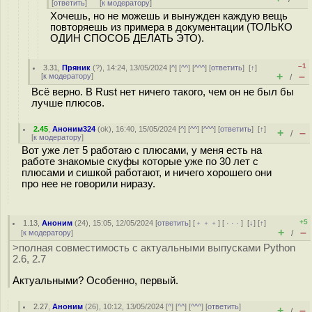
[
ответить
]
[
к модератору
]
Хочешь, но не можешь и вынужден каждую вещь
повторяешь из примера в документации (ТОЛЬКО
ОДИН СПОСОБ ДЕЛАТЬ ЭТО).
–1
3.31
,
Пряник
(
?
), 14:24, 13/05/2024 [
^
] [
^^
] [
^^^
] [
ответить
]
[
↑
]
+
–
[
к модератору
]
/
Всё верно. В Rust нет ничего такого, чем он не был бы
лучше плюсов.
2.45
,
Аноним324
(
ok
), 16:40, 15/05/2024 [
^
] [
^^
] [
^^^
] [
ответить
]
[
↑
]
+
–
/
[
к модератору
]
Вот уже лет 5 работаю с плюсами, у меня есть на
работе знакомые скуфы которые уже по 30 лет с
плюсами и сишкой работают, и ничего хорошего они
про нее не говорили ниразу.
+5
1.13
,
Аноним
(
24
), 15:05, 12/05/2024 [
ответить
] [
﹢﹢﹢
] [
· · ·
]
[
↓
] [
↑
]
+
–
[
к модератору
]
/
>полная совместимость с актуальными выпусками Python
2.6, 2.7
Актуальными? Особенно, первый.
2.27
,
Аноним
(
26
), 10:12, 13/05/2024 [
^
] [
^^
] [
^^^
] [
ответить
]
+
–
/