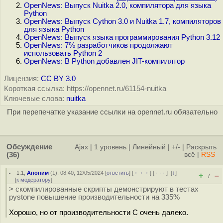
OpenNews: Выпуск Nuitka 2.0, компилятора для языка
Python
OpenNews: Выпуск Cython 3.0 и Nuitka 1.7, компиляторов
для языка Python
OpenNews: Выпуск языка программирования Python 3.12
OpenNews: 7% разработчиков продолжают
использовать Python 2
OpenNews: В Python добавлен JIT-компилятор
Лицензия:
CC BY 3.0
Короткая ссылка: https://opennet.ru/61154-nuitka
Ключевые слова:
nuitka
При перепечатке указание ссылки на opennet.ru обязательно
Обсуждение
Ajax
|
1 уровень
|
Линейный
|
+/-
|
Раскрыть
(36)
всё
|
RSS
1.1
,
Аноним
(
1
), 08:40, 12/05/2024 [
ответить
] [
﹢﹢﹢
] [
· · ·
]
[
↓
]
+
–
/
[
к модератору
]
> скомпилированные скрипты демонстрируют в тестах
pystone повышение производительности на 335%
Хорошо, но от производительности С очень далеко.