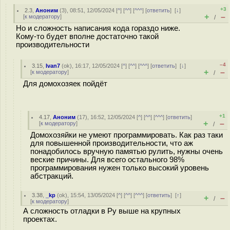
+3
2.3
,
Аноним
(
3
), 08:51, 12/05/2024 [
^
] [
^^
] [
^^^
] [
ответить
]
[
↓
]
+
–
[
к модератору
]
/
Но и сложность написания кода гораздо ниже.
Кому-то будет вполне достаточно такой
производительности
–4
3.15
,
Ivan7
(
ok
), 16:17, 12/05/2024 [
^
] [
^^
] [
^^^
] [
ответить
]
[
↓
]
+
–
[
к модератору
]
/
Для домохозяек пойдёт
+1
4.17
,
Аноним
(
17
), 16:52, 12/05/2024 [
^
] [
^^
] [
^^^
] [
ответить
]
+
–
[
к модератору
]
/
Домохозяйки не умеют программировать. Как раз таки
для повышенной производительности, что аж
понадобилось вручную памятью рулить, нужны очень
веские причины. Для всего остального 98%
программирования нужен только высокий уровень
абстракций.
3.38
,
_kp
(
ok
), 15:54, 13/05/2024 [
^
] [
^^
] [
^^^
] [
ответить
]
[
↑
]
+
–
/
[
к модератору
]
А сложность отладки в Py выше на крупных
проектах.