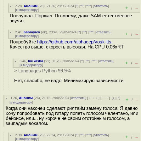
2.28
,
Аноним
(
28
), 21:26, 29/05/2024 [
^
] [
^^
] [
^^^
] [
ответить
]
+
–
/
[
к модератору
]
Послушал. Поржал. По-моему, даже SAM естественнее
звучит.
2.41
,
nshmyrev
(
ok
), 23:41, 29/05/2024 [
^
] [
^^
] [
^^^
] [
ответить
]
+
–
/
[
к модератору
]
Попробуйте
https://github.com/alphacep/vosk-tts.
Качество выше, скорость высокая. На CPU 0.06xRT
3.46
,
InuYasha
(
??
), 11:26, 30/05/2024 [
^
] [
^^
] [
^^^
] [
ответить
]
+
–
/
[
к модератору
]
> Languages Python 99.9%
Нет, спасибо, не надо. Минимизирую зависимости.
1.26
,
Аноним
(
26
), 21:16, 29/05/2024 [
ответить
] [
﹢﹢﹢
] [
· · ·
]
[
↓
] [
↑
]
+
–
/
[
к модератору
]
Когда они наконец сделают рилтайм замену голоса. Я давно
хочу попробовать под гитару попеть голосом челентано, или
бейонсе, или... ну короче не своим отстойным голосом, а
заипадым вокалом.
2.38
,
Аноним
(
25
), 22:34, 29/05/2024 [
^
] [
^^
] [
^^^
] [
ответить
]
+
–
/
[
к модератору
]