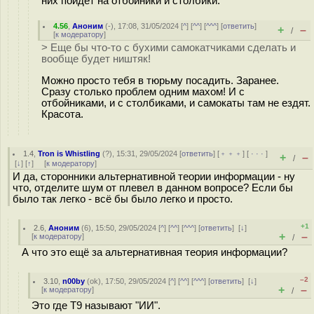
них пойдёт на отбойники и столбики.
4.56
,
Аноним
(
-
), 17:08, 31/05/2024 [
^
] [
^^
] [
^^^
] [
ответить
]
+
–
/
[
к модератору
]
> Еще бы что-то с бухими самокатчиками сделать и
вообще будет ништяк!
Можно просто тебя в тюрьму посадить. Заранее.
Сразу столько проблем одним махом! И с
отбойниками, и с столбиками, и самокаты там не ездят.
Красота.
1.4
,
Tron is Whistling
(
?
), 15:31, 29/05/2024 [
ответить
] [
﹢﹢﹢
] [
· · ·
]
+
–
/
[
↓
] [
↑
] [
к модератору
]
И да, сторонники альтернативной теории информации - ну
что, отделите шум от плевел в данном вопросе? Если бы
было так легко - всё бы было легко и просто.
+1
2.6
,
Аноним
(
6
), 15:50, 29/05/2024 [
^
] [
^^
] [
^^^
] [
ответить
]
[
↓
]
+
–
[
к модератору
]
/
А что это ещё за альтернативная теория информации?
–2
3.10
,
n00by
(
ok
), 17:50, 29/05/2024 [
^
] [
^^
] [
^^^
] [
ответить
]
[
↓
]
+
–
[
к модератору
]
/
Это где T9 называют "ИИ".