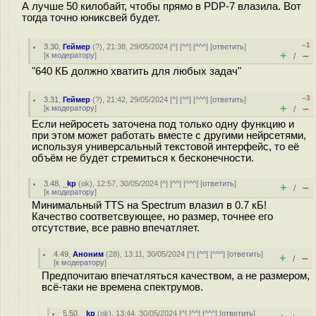
А лучше 50 килобайт, чтобы прямо в PDP-7 влазила. Вот
тогда точно юниксвей будет.
–1
3.30
,
Геймер
(
?
), 21:38, 29/05/2024 [
^
] [
^^
] [
^^^
] [
ответить
]
+
–
[
к модератору
]
/
"640 КБ должно хватить для любых задач"
–3
3.31
,
Геймер
(
?
), 21:42, 29/05/2024 [
^
] [
^^
] [
^^^
] [
ответить
]
+
–
[
к модератору
]
/
Если нейросеть заточена под только одну функцию и
при этом может работать вместе с другими нейрсетями,
используя универсальный текстовой интерфейс, то её
объём не будет стремиться к бесконечности.
3.48
,
_kp
(
ok
), 12:57, 30/05/2024 [
^
] [
^^
] [
^^^
] [
ответить
]
+
–
/
[
к модератору
]
Минимальный TTS на Spectrum влазил в 0.7 кБ!
Качество соответсвующее, но размер, точнее его
отсутствие, все равно впечатляет.
4.49
,
Аноним
(
28
), 13:11, 30/05/2024 [
^
] [
^^
] [
^^^
] [
ответить
]
+
–
/
[
к модератору
]
Предпочитаю впечатляться качеством, а не размером,
всё-таки не времена спектрумов.
5.50
,
_kp
(
ok
), 13:44, 30/05/2024 [
^
] [
^^
] [
^^^
] [
ответить
]