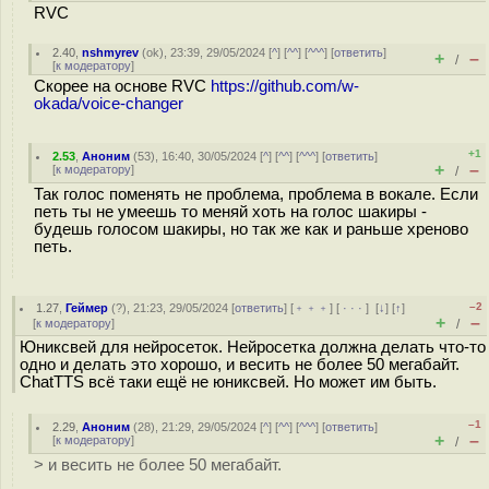
RVC
2.40
,
nshmyrev
(
ok
), 23:39, 29/05/2024 [
^
] [
^^
] [
^^^
] [
ответить
]
+
–
/
[
к модератору
]
Скорее на основе RVC
https://github.com/w-
okada/voice-changer
+1
2.53
,
Аноним
(
53
), 16:40, 30/05/2024 [
^
] [
^^
] [
^^^
] [
ответить
]
+
–
[
к модератору
]
/
Так голос поменять не проблема, проблема в вокале. Если
петь ты не умеешь то меняй хоть на голос шакиры -
будешь голосом шакиры, но так же как и раньше хреново
петь.
–2
1.27
,
Геймер
(
?
), 21:23, 29/05/2024 [
ответить
] [
﹢﹢﹢
] [
· · ·
]
[
↓
] [
↑
]
+
–
[
к модератору
]
/
Юниксвей для нейросеток. Нейросетка должна делать что-то
одно и делать это хорошо, и весить не более 50 мегабайт.
ChatTTS всё таки ещё не юниксвей. Но может им быть.
–1
2.29
,
Аноним
(
28
), 21:29, 29/05/2024 [
^
] [
^^
] [
^^^
] [
ответить
]
+
–
[
к модератору
]
/
> и весить не более 50 мегабайт.