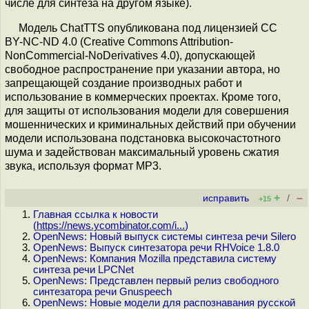
числе для синтеза на другом языке).
Модель ChatTTS опубликована под лицензией CC
BY-NC-ND 4.0 (Creative Commons Attribution-
NonCommercial-NoDerivatives 4.0), допускающей
свободное распространение при указании автора, но
запрещающей создание производных работ и
использование в коммерческих проектах. Кроме того,
для защиты от использования модели для совершения
мошеннических и криминальных действий при обучении
модели использована подстановка высокочастотного
шума и задействован максимальный уровень сжатия
звука, используя формат MP3.
+
–
исправить
/
+15
Главная ссылка к новости
(
https://news.ycombinator.com/i...
)
OpenNews: Новый выпуск системы синтеза речи Silero
OpenNews: Выпуск синтезатора речи RHVoice 1.8.0
OpenNews: Компания Mozilla представила систему
синтеза речи LPCNet
OpenNews: Представлен первый релиз свободного
синтезатора речи Gnuspeech
OpenNews: Новые модели для распознавания русской