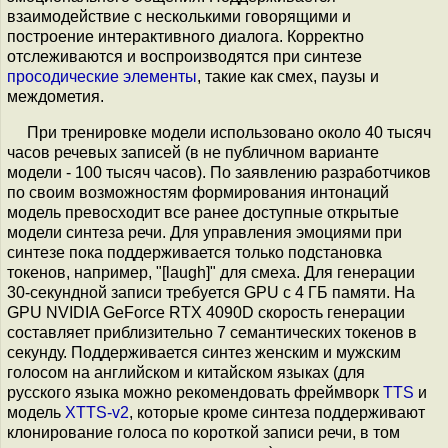
взаимодействие с несколькими говорящими и
построение интерактивного диалога. Корректно
отслеживаются и воспроизводятся при синтезе
просодические элементы
, такие как смех, паузы и
междометия.
При тренировке модели использовано около 40 тысяч
часов речевых записей (в не публичном варианте
модели - 100 тысяч часов). По заявлению разработчиков
по своим возможностям формирования интонаций
модель превосходит все ранее доступные открытые
модели синтеза речи. Для управления эмоциями при
синтезе пока поддерживается только подстановка
токенов, например, "[laugh]" для смеха. Для генерации
30-секундной записи требуется GPU с 4 ГБ памяти. На
GPU NVIDIA GeForce RTX 4090D скорость генерации
составляет приблизительно 7 семантических токенов в
секунду. Поддерживается синтез женским и мужским
голосом на английском и китайском языках (для
русского языка можно рекомендовать фреймворк
TTS
и
модель
XTTS-v2
, которые кроме синтеза поддерживают
клонирование голоса по короткой записи речи, в том