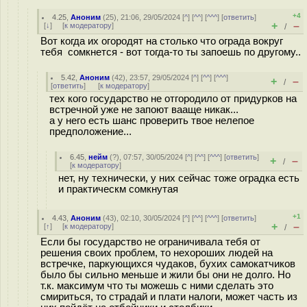
+4
4.25
,
Аноним
(
25
), 21:06, 29/05/2024 [
^
] [
^^
] [
^^^
] [
ответить
]
+
–
[
↓
] [
к модератору
]
/
Вот когда их огородят на столько что ограда вокруг
тебя сомкнется - вот тогда-то ты запоешь по другому..
5.42
,
Аноним
(
42
), 23:57, 29/05/2024 [
^
] [
^^
] [
^^^
]
+
–
/
[
ответить
]
[
к модератору
]
тех кого государство не отгородило от придурков на
встречной уже не запоют вааще никак...
а у него есть шанс проверить твое нелепое
предположение...
6.45
,
нейм
(
?
), 07:57, 30/05/2024 [
^
] [
^^
] [
^^^
] [
ответить
]
+
–
/
[
к модератору
]
нет, ну технически, у них сейчас тоже оградка есть
и практическм сомкнутая
+1
4.43
,
Аноним
(
43
), 02:10, 30/05/2024 [
^
] [
^^
] [
^^^
] [
ответить
]
+
–
[
↑
] [
к модератору
]
/
Если бы государство не ограничивала тебя от
решения своих проблем, то нехороших людей на
встречке, паркующихся чудаков, бухих самокатчиков
было бы сильно меньше и жили бы они не долго. Но
т.к. максимум что ты можешь с ними сделать это
смириться, то страдай и плати налоги, может часть из