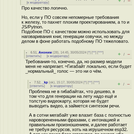
+
–
/
[
к модератору
]
Про качество логично.
Но, если у ПО совсем непомерные требования
к железу, то пахнет плохим проектированием, а то и
JS/Pytnon.
Подобное ПО с качеством можно использовать для
наговаривания книг, генерации озвучки, но между
делом в фоне работать подобному ПО тяжеловато.
6.51
,
Аноним
(
28
), 14:45, 30/05/2024 [
^
] [
^^
] [
^^^
]
+
–
/
[
ответить
]
[
к модератору
]
Требования-то, конечно, да, но размер модели
меня не напрягает. ≈Гигабайт локально, если будет
_нормальный_ голос — это ни о чём.
7.52
,
_kp
(
ok
), 15:17, 30/05/2024 [
^
] [
^^
] [
^^^
]
+
–
/
[
ответить
]
[
к модератору
]
Проблема не в ги6абайтах, что дешево, в
том что для генерации на лету надо ещё и
толстую видеокарту, которая не будет
выводить видео, а займется синтезом речи.
А в сотни мегабайт уже влазит база с полностью
нароворененными фразами, с интонацией и
правильным произношением, и далее работает
не требуя ресурсов, хоть на игрушечном esp32.