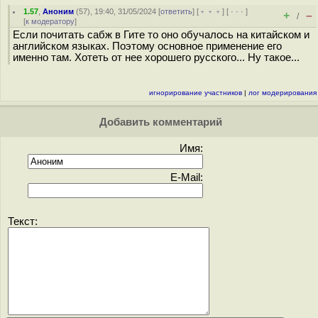
1.57
,
Аноним
(
57
), 19:40, 31/05/2024 [
ответить
] [
﹢﹢﹢
] [
· · ·
]
+
–
/
[
к модератору
]
Если почитать сабж в Гите то оно обучалось на китайском и
английском языках. Поэтому основное применение его
именно там. Хотеть от нее хорошего русского... Ну такое...
игнорирование участников
|
лог модерирования
Добавить комментарий
Имя:
E-Mail:
Текст: