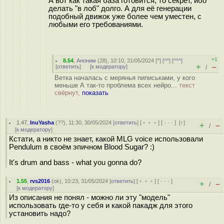
А вот как такая база готовится, то секрет, ибо
делать "в лоб" долго. А для её генерации
подобный движок уже более чем уместен, с
любыми его требованиями.
+1
8.54
,
Аноним
(
28
), 10:10, 31/05/2024 [
^
] [
^^
] [
^^^
]
+
–
[
ответить
]
[
к модератору
]
/
Ветка началась с мерянья пиписьками, у кого
меньше А так-то проблема всех нейро...
текст
свёрнут,
показать
1.47
,
InuYasha
(
??
), 11:30, 30/05/2024 [
ответить
] [
﹢﹢﹢
] [
· · ·
]
[
↑
]
+
–
/
[
к модератору
]
Кстати, а никто не знает, какой MLG voice использовали
Pendulum в своём эпичном Blood Sugar? :)
It's drum and bass - what you gonna do?
1.55
,
rvs2016
(
ok
), 10:23, 31/05/2024 [
ответить
] [
﹢﹢﹢
] [
· · ·
]
+
–
/
[
к модератору
]
Из описания не понял - можно ли эту "модель"
использовать где-то у себя и какой пакадж для этого
установить надо?