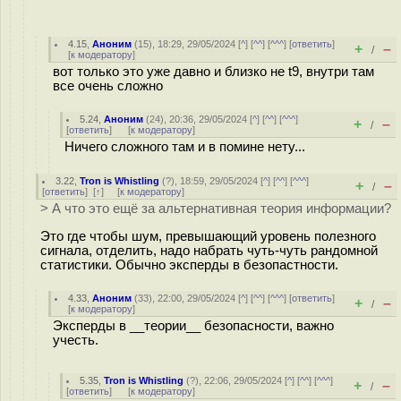
4.15
,
Аноним
(
15
), 18:29, 29/05/2024 [
^
] [
^^
] [
^^^
] [
ответить
]
+
–
/
[
к модератору
]
вот только это уже давно и близко не t9, внутри там
все очень сложно
5.24
,
Аноним
(
24
), 20:36, 29/05/2024 [
^
] [
^^
] [
^^^
]
+
–
/
[
ответить
]
[
к модератору
]
Ничего сложного там и в помине нету...
3.22
,
Tron is Whistling
(
?
), 18:59, 29/05/2024 [
^
] [
^^
] [
^^^
]
+
–
/
[
ответить
]
[
↑
] [
к модератору
]
> А что это ещё за альтернативная теория информации?
Это где чтобы шум, превышающий уровень полезного
сигнала, отделить, надо набрать чуть-чуть рандомной
статистики. Обычно эксперды в безопастности.
4.33
,
Аноним
(
33
), 22:00, 29/05/2024 [
^
] [
^^
] [
^^^
] [
ответить
]
+
–
/
[
к модератору
]
Эксперды в __теории__ безопасности, важно
учесть.
5.35
,
Tron is Whistling
(
?
), 22:06, 29/05/2024 [
^
] [
^^
] [
^^^
]
+
–
/
[
ответить
]
[
к модератору
]