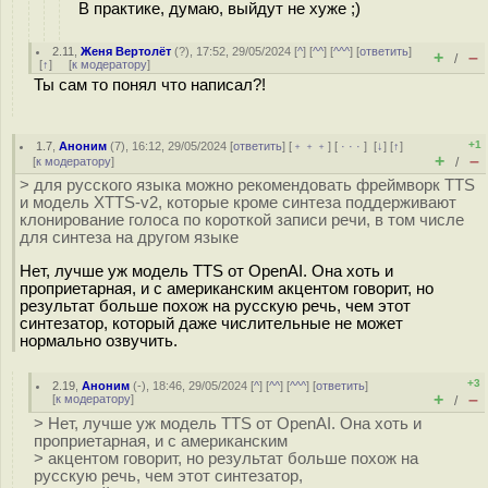
В практике, думаю, выйдут не хуже ;)
2.11
,
Женя Вертолёт
(
?
), 17:52, 29/05/2024 [
^
] [
^^
] [
^^^
] [
ответить
]
+
–
/
[
↑
] [
к модератору
]
Ты сам то понял что написал?!
+1
1.7
,
Аноним
(
7
), 16:12, 29/05/2024 [
ответить
] [
﹢﹢﹢
] [
· · ·
]
[
↓
] [
↑
]
+
–
[
к модератору
]
/
> для русского языка можно рекомендовать фреймворк TTS
и модель XTTS-v2, которые кроме синтеза поддерживают
клонирование голоса по короткой записи речи, в том числе
для синтеза на другом языке
Нет, лучше уж модель TTS от OpenAI. Она хоть и
проприетарная, и с американским акцентом говорит, но
результат больше похож на русскую речь, чем этот
синтезатор, который даже числительные не может
нормально озвучить.
+3
2.19
,
Аноним
(
-
), 18:46, 29/05/2024 [
^
] [
^^
] [
^^^
] [
ответить
]
+
–
[
к модератору
]
/
> Нет, лучше уж модель TTS от OpenAI. Она хоть и
проприетарная, и с американским
> акцентом говорит, но результат больше похож на
русскую речь, чем этот синтезатор,