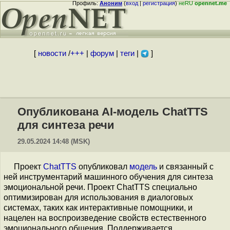
Профиль:
Аноним
(
вход
|
регистрация
)
неRU
opennet.me
[
новости
/
+++
|
форум
|
теги
|
]
Опубликована AI-модель ChatTTS
для синтеза речи
29.05.2024 14:48 (MSK)
Проект
ChatTTS
опубликовал
модель
и связанный с
ней инструментарий машинного обучения для синтеза
эмоциональной речи. Проект ChatTTS специально
оптимизирован для использования в диалоговых
системах, таких как интерактивные помощники, и
нацелен на воспроизведение свойств естественного
эмоционального общения. Поддерживается