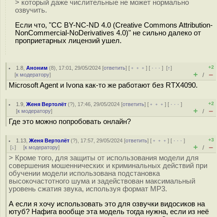
> который даже числительные не может нормально
озвучить.
Если что, "CC BY-NC-ND 4.0 (Creative Commons Attribution-
NonCommercial-NoDerivatives 4.0)" не сильно далеко от
проприетарных лицензий ушел.
+2
1.8
,
Аноним
(
8
), 17:01, 29/05/2024 [
ответить
] [
﹢﹢﹢
] [
· · ·
]
[
↑
]
+
–
[
к модератору
]
/
Microsoft Agent и Ivona как-то же работают без RTX4090.
+2
1.9
,
Женя Вертолёт
(
?
), 17:46, 29/05/2024 [
ответить
] [
﹢﹢﹢
] [
· · ·
]
+
–
[
к модератору
]
/
Где это можно попробовать онлайн?
+3
1.13
,
Женя Вертолёт
(
?
), 17:57, 29/05/2024 [
ответить
] [
﹢﹢﹢
] [
· · ·
]
+
–
[
↓
] [
к модератору
]
/
> Кроме того, для защиты от использования модели для
совершения мошеннических и криминальных действий при
обучении модели использована подстановка
высокочастотного шума и задействован максимальный
уровень сжатия звука, используя формат MP3.
А если я хочу использовать это для озвучки видосиков на
ютуб? Нафига вообще эта модель тогда нужна, если из неё