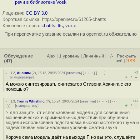
речи в библиотеке Vosk
Лицензия:
CC BY 3.0
Короткая ссылка: https://opennet.ru/61265-chattts
Ключевые слова:
chattts
,
tts
,
voice
При перепечатке указание ссылки на opennet.ru обязательно
Обсуждение
Ajax
|
1 уровень
|
Линейный
|
+/-
|
Раскрыть
(47)
всё
|
RSS
+2
1.2
,
Аноним
(
2
), 15:18, 29/05/2024 [
ответить
] [
﹢﹢﹢
] [
· · ·
]
+
–
[
к модератору
]
/
А можно синтезировать синтезатор Стивена Хокинга с его
помощью?
+11
1.3
,
Tron is Whistling
(
?
), 15:24, 29/05/2024 [
ответить
] [
﹢﹢﹢
] [
· · ·
]
+
–
[
↓
] [
к модератору
]
/
> для защиты от использования модели для совершения
мошеннических и криминальных действий при обучении
модели использована подстановка высокочастотного шума и
задействован максимальный уровень сжатия звука
Короче сама модель даёт на выходе Г, но вы это, слушайте