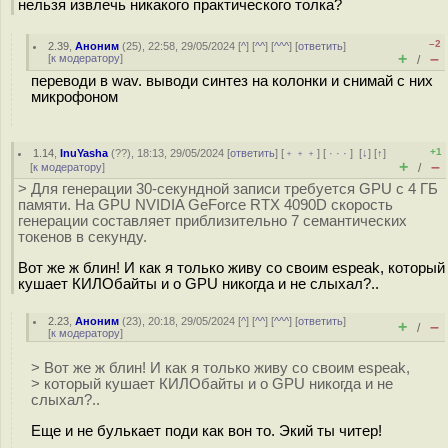
нельзя извлечь никакого практического толка?
–2
2.39
,
Аноним
(
25
), 22:58, 29/05/2024 [
^
] [
^^
] [
^^^
] [
ответить
]
+
–
[
к модератору
]
/
переводи в wav. выводи синтез на колонки и снимай с них
микрофоном
+1
1.14
,
InuYasha
(
??
), 18:13, 29/05/2024 [
ответить
] [
﹢﹢﹢
] [
· · ·
]
[
↓
] [
↑
]
+
–
[
к модератору
]
/
> Для генерации 30-секундной записи требуется GPU с 4 ГБ
памяти. На GPU NVIDIA GeForce RTX 4090D скорость
генерации составляет приблизительно 7 семантических
токенов в секунду.
Вот же ж блин! И как я только живу со своим espeak, который
кушает КИЛОбайты и о GPU никогда и не слыхал?..
2.23
,
Аноним
(
23
), 20:18, 29/05/2024 [
^
] [
^^
] [
^^^
] [
ответить
]
+
–
/
[
к модератору
]
> Вот же ж блин! И как я только живу со своим espeak,
> который кушает КИЛОбайты и о GPU никогда и не
слыхал?..
Еще и не булькает поди как вон то. Экий ты читер!