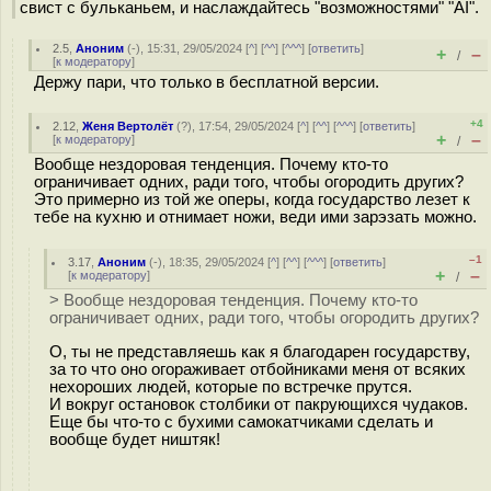
свист с бульканьем, и наслаждайтесь "возможностями" "AI".
2.5
,
Аноним
(
-
), 15:31, 29/05/2024 [
^
] [
^^
] [
^^^
] [
ответить
]
+
–
/
[
к модератору
]
Держу пари, что только в бесплатной версии.
+4
2.12
,
Женя Вертолёт
(
?
), 17:54, 29/05/2024 [
^
] [
^^
] [
^^^
] [
ответить
]
+
–
[
к модератору
]
/
Вообще нездоровая тенденция. Почему кто-то
ограничивает одних, ради того, чтобы огородить других?
Это примерно из той же оперы, когда государство лезет к
тебе на кухню и отнимает ножи, веди ими зарэзать можно.
–1
3.17
,
Аноним
(
-
), 18:35, 29/05/2024 [
^
] [
^^
] [
^^^
] [
ответить
]
+
–
[
к модератору
]
/
> Вообще нездоровая тенденция. Почему кто-то
ограничивает одних, ради того, чтобы огородить других?
О, ты не представляешь как я благодарен государству,
за то что оно огораживает отбойниками меня от всяких
нехороших людей, которые по встречке прутся.
И вокруг остановок столбики от пакрующихся чудаков.
Еще бы что-то с бухими самокатчиками сделать и
вообще будет ништяк!