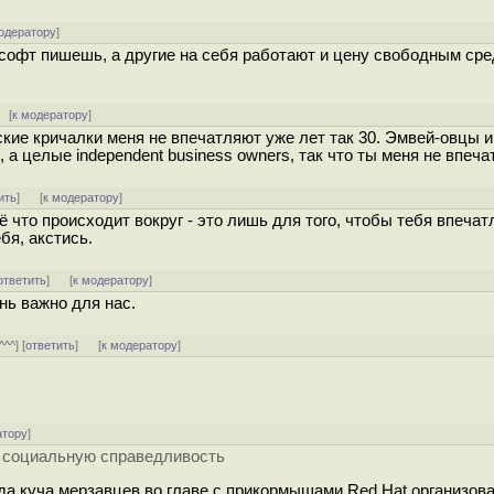
одератору
]
е софт пишешь, а другие на себя работают и цену свободным ср
[
к модератору
]
кие кричалки меня не впечатляют уже лет так 30. Эмвей-овцы и
, а целые independent business owners, так что ты меня не впеча
ить
]
[
к модератору
]
ё что происходит вокруг - это лишь для того, чтобы тебя впечат
бя, акстись.
ответить
]
[
к модератору
]
нь важно для нас.
^^^
] [
ответить
]
[
к модератору
]
атору
]
за социальную справедливость
да куча мерзавцев во главе с прикормышами Red Hat организов