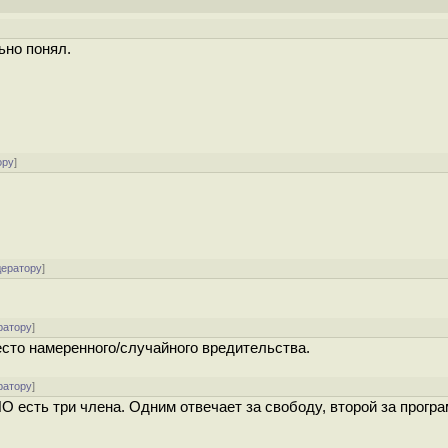
]
ьно понял.
ору
]
дератору
]
ратору
]
сто намеренного/случайного вредительства.
ратору
]
 есть три члена. Одним отвечает за свободу, второй за прогр