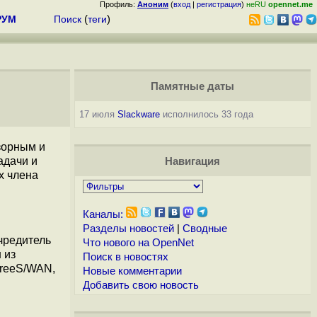
Профиль:
Аноним
(
вход
|
регистрация
)
неRU
opennet.me
РУМ
Поиск
(
теги
)
Памятные даты
17 июля
Slackware
исполнилось 33 года
орным и
адачи и
Навигация
х члена
Каналы:
Разделы новостей
|
Сводные
учредитель
Что нового на OpenNet
 из
Поиск в новостях
FreeS/WAN,
Новые комментарии
Добавить свою новость