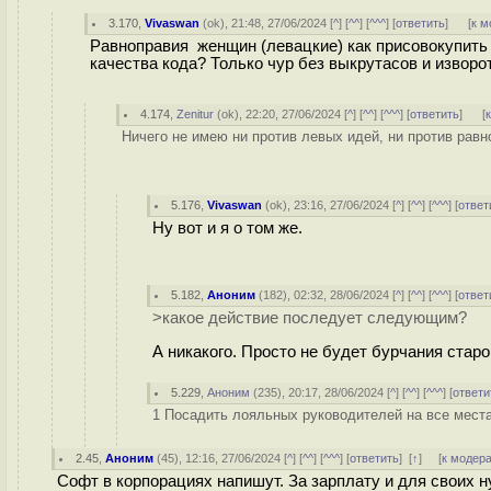
3.170
,
Vivaswan
(
ok
), 21:48, 27/06/2024 [
^
] [
^^
] [
^^^
] [
ответить
]
[
к м
Равноправия женщин (левацкие) как присовокупить
качества кода? Только чур без выкрутасов и изворот
4.174
,
Zenitur
(
ok
), 22:20, 27/06/2024 [
^
] [
^^
] [
^^^
] [
ответить
]
[
Ничего не имею ни против левых идей, ни против равн
5.176
,
Vivaswan
(
ok
), 23:16, 27/06/2024 [
^
] [
^^
] [
^^^
] [
ответ
Ну вот и я о том же.
5.182
,
Аноним
(
182
), 02:32, 28/06/2024 [
^
] [
^^
] [
^^^
] [
ответ
>какое действие последует следующим?
А никакого. Просто не будет бурчания старо
5.229
,
Аноним
(
235
), 20:17, 28/06/2024 [
^
] [
^^
] [
^^^
] [
ответи
1 Посадить лояльных руководителей на все места
2.45
,
Аноним
(
45
), 12:16, 27/06/2024 [
^
] [
^^
] [
^^^
] [
ответить
]
[
↑
] [
к модер
Софт в корпорациях напишут. За зарплату и для своих н