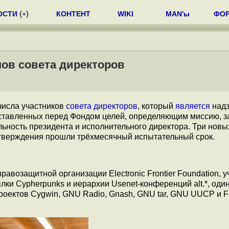
ОСТИ
(
+
)
КОНТЕНТ
WIKI
MAN'ы
ФО
ов совета директоров
 числа участников
совета директоров
, который
является
надз
тавленных перед Фондом целей, определяющим миссию, з
ьность президента и исполнительного директора. Три новы
 утверждения прошли трёхмесячный испытательный срок.
правозащитной организации Electronic Frontier Foundation, 
лки Cypherpunks и иерархии Usenet-конференций alt.*, один
роектов Cygwin, GNU Radio, Gnash, GNU tar, GNU UUCP и 