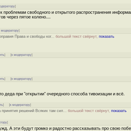
одератору
]
 к проблемам свободного и открытого распространения информа
ов через пятое колено....
к модератору
]
оправия Права и свободы ког...
большой текст свёрнут,
показать
ить
]
[
к модератору
]
ить
]
[
к модератору
]
го деда при "открытии" очередного способа тивоизации и всё.
ть
]
[
к модератору
]
 принятия решений Всяких там сил...
большой текст свёрнут,
показать
атору
]
ужд. А эти будут громко и радостно рассказывать про свою побе