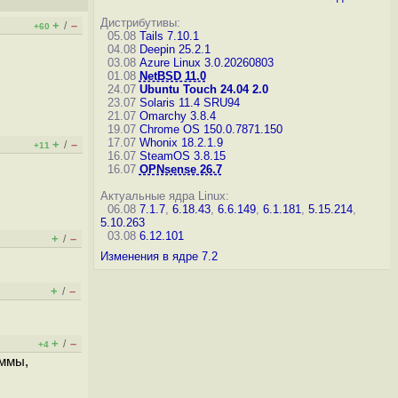
Дистрибутивы:
+
–
/
+60
05.08
Tails 7.10.1
04.08
Deepin 25.2.1
03.08
Azure Linux 3.0.20260803
01.08
NetBSD 11.0
24.07
Ubuntu Touch 24.04 2.0
23.07
Solaris 11.4 SRU94
21.07
Omarchy 3.8.4
19.07
Chrome OS 150.0.7871.150
17.07
Whonix 18.2.1.9
+
–
/
+11
16.07
SteamOS 3.8.15
16.07
OPNsense 26.7
Актуальные ядра Linux:
06.08
7.1.7
,
6.18.43
,
6.6.149
,
6.1.181
,
5.15.214
,
5.10.263
03.08
6.12.101
+
–
/
Изменения в ядре 7.2
+
–
/
+
–
/
+4
аммы,