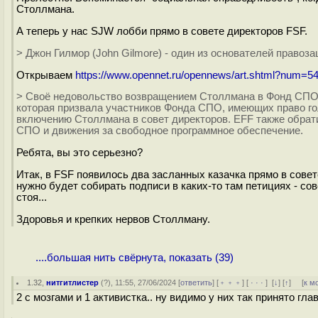
Столлмана.
А теперь у нас SJW лобби прямо в совете директоров FSF.
> Джон Гилмор (John Gilmore) - один из основателей правозащ
Открываем
https://www.opennet.ru/opennews/art.shtml?num=5
> Своё недовольство возвращением Столлмана в Фонд СПО вы
которая призвала участников Фонда СПО, имеющих право го
включению Столлмана в совет директоров. EFF также обрат
СПО и движения за свободное программное обеспечение.
Ребята, вы это серьезно?
Итак, в FSF появилось два засланных казачка прямо в сов
нужно будет собирать подписи в каких-то там петициях - с
стоя...
Здоровья и крепких нервов Столлману.
....большая нить свёрнута, показать (39)
1.32
,
нитгитлистер
(
?
), 11:55, 27/06/2024 [
ответить
] [
﹢﹢﹢
] [
· · ·
]
[
↓
] [
↑
] [
к м
2 с мозгами и 1 активистка.. ну видимо у них так принято гла