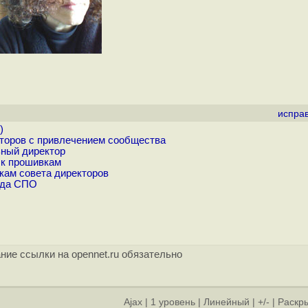
испра
)
торов с привлечением сообщества
ный директор
 к прошивкам
кам совета директоров
нда СПО
ние ссылки на opennet.ru обязательно
Ajax
|
1 уровень
|
Линейный
|
+/-
|
Раскры