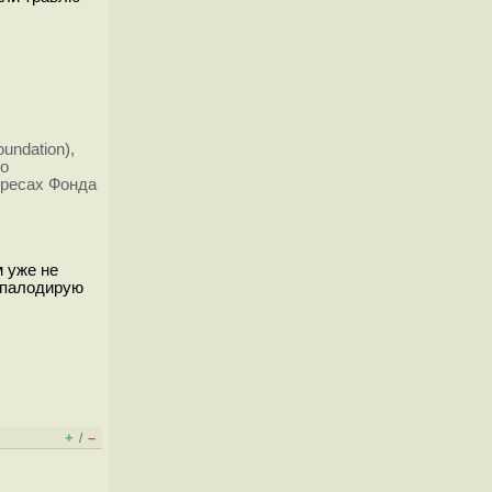
undation),
по
ересах Фонда
 уже не
, палодирую
+
–
/