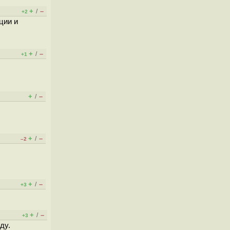
+
–
/
+2
ции и
+
–
/
+1
+
–
/
+
–
/
–2
+
–
/
+3
+
–
/
+3
ду.