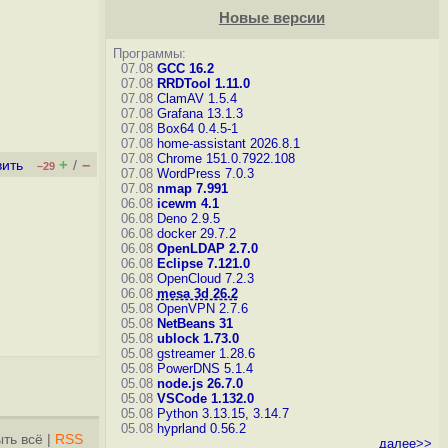
Новые версии
Программы:
07.08
GCC 16.2
07.08
RRDTool 1.11.0
07.08
ClamAV 1.5.4
07.08
Grafana 13.1.3
07.08
Box64 0.4.5-1
07.08
home-assistant 2026.8.1
07.08
Chrome 151.0.7922.108
+
–
вить
/
–29
07.08
WordPress 7.0.3
07.08
nmap 7.991
06.08
icewm 4.1
06.08
Deno 2.9.5
06.08
docker 29.7.2
06.08
OpenLDAP 2.7.0
06.08
Eclipse 7.121.0
06.08
OpenCloud 7.2.3
06.08
mesa 3d 26.2
05.08
OpenVPN 2.7.6
05.08
NetBeans 31
05.08
ublock 1.73.0
05.08
gstreamer 1.28.6
05.08
PowerDNS 5.1.4
05.08
node.js 26.7.0
05.08
VSCode 1.132.0
05.08
Python 3.13.15, 3.14.7
05.08
hyprland 0.56.2
ть всё
|
RSS
далее>>