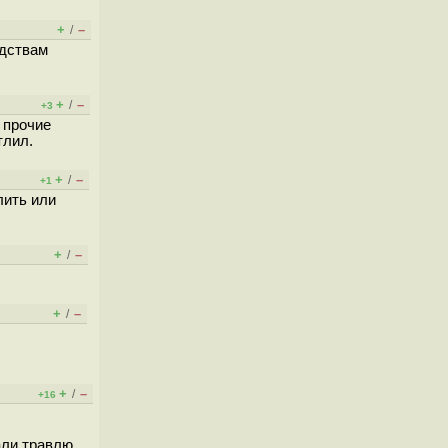
+
–
/
едствам
+
–
/
+3
 прочие
тлил.
+
–
/
+1
лить или
+
–
/
+
–
/
+
–
/
+16
али травлю