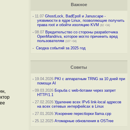
Важное
-
11.07
GhostLock, BadEpoll и Januscape -
уязвимости в ядре Linux, позволяющие получить
права root и обойти изоляцию KVM
(82 +34)
-
08.07
Вредительство со стороны разработчика
OpenMandriva, которое могло причинить вред
пользователям
(107 +34)
-
Сводка событий за 2025 год
Советы
-
19.04.2026
PKI с аппаратным TRNG за 10 дней при
помощи AI
-
09.03.2026
Борьба с web-ботами через запрет
ин,
HTTP/1.1
ектор
-
27.02.2026
Удаление всех IPv6 link-local адресов
ree
на всех сетевых интерфейсах в Linux
-
27.01.2026
Ускорение пересборки llama.cpp
-
25.12.2025
Атомарные обновления в OSTree