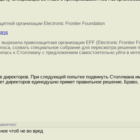
итной организации Electronic Frontier Foundation
4816
разила правозащитная организация EFF (Electronic Frontier Fo
лоса, созвать специальное собрание для пересмотра решения 
илась к Столлману с предложением самостоятельно уйти в инт
ете директоров. При следующей попытке подвинуть Столлмана им
овет директоров единодушно примет правильное решение. Браво
одератору
]
вное чтоб не во вред