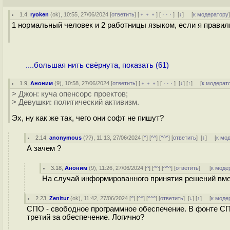
1.4
,
ryoken
(
ok
), 10:55, 27/06/2024 [
ответить
] [
﹢﹢﹢
] [
· · ·
]
[
↓
] [
к модератору
1 нормальный человек и 2 работницы языком, если я правил
....большая нить свёрнута, показать (61)
1.9
,
Аноним
(
9
), 10:58, 27/06/2024 [
ответить
] [
﹢﹢﹢
] [
· · ·
]
[
↓
] [
↑
] [
к модерат
> Джон: куча опенсорс проектов;
> Девушки: политический активизм.
Эх, ну как же так, чего они софт не пишут?
2.14
,
anonymous
(
??
), 11:13, 27/06/2024 [
^
] [
^^
] [
^^^
] [
ответить
]
[
↓
] [
к мо
А зачем ?
3.18
,
Аноним
(
9
), 11:26, 27/06/2024 [
^
] [
^^
] [
^^^
] [
ответить
]
[
к моде
На случай информированного принятия решений вме
2.23
,
Zenitur
(
ok
), 11:42, 27/06/2024 [
^
] [
^^
] [
^^^
] [
ответить
]
[
↓
] [
↑
] [
к моде
СПО - свободное программное обеспечение. В фонте СПО
третий за обеспечение. Логично?