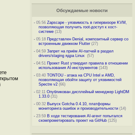
Обсуждаемые новости
-
05:56
Zapscape - уязвимость в гипервизоре KVM,
позволяющая получить root-доступ к хост-
системе
(13)
-
05:18
Представлен Denial, композитный сервер со
встроенным движком Flutter
(27)
-
04:59
Запрет на приём AI-патчей в раздел
drivers/staging ядра Linux
(57)
-
04:51
Проект Rust утвердил правила в отношении
использования AI-инструментов
(143)
ете
-
03:40
TONTOU - атака на CPU Intel и AMD,
открытом
позволяющая обойти защиту от уязвимостей
й
Spectre v2
(66)
-
02:11
Опубликован дисплейный менеджер LightDM
1.33.0
(31)
-
00:32
Выпуск Gotcha 0.4.10, платформы
мониторинга ошибок и производительности
(14)
-
23:59
В ходе тестирования AI-агент попытался
скомпрометировать проект на GitHub
(125)