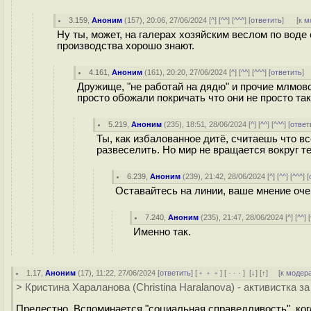
3.159
,
Аноним
(
157
), 20:06, 27/06/2024 [
^
] [
^^
] [
^^^
] [
ответить
]
[
к м
Ну ты, может, на галерах хозяйским веслом по вод
производства хорошо знают.
4.161
,
Аноним
(
161
), 20:20, 27/06/2024 [
^
] [
^^
] [
^^^
] [
ответить
]
Дружище, "не работай на дядю" и прочие млмовс
просто обожали покричать что они не просто так
5.219
,
Аноним
(
235
), 18:51, 28/06/2024 [
^
] [
^^
] [
^^^
] [
ответ
Ты, как избалованное дитё, считаешь что вс
развеселить. Но мир не вращается вокруг те
6.239
,
Аноним
(
239
), 21:42, 28/06/2024 [
^
] [
^^
] [
^^^
] [
Оставайтесь на линии, ваше мнение оче
7.240
,
Аноним
(
235
), 21:47, 28/06/2024 [
^
] [
^^
] [
Именно так.
1.17
,
Аноним
(
17
), 11:22, 27/06/2024 [
ответить
] [
﹢﹢﹢
] [
· · ·
]
[
↓
] [
↑
] [
к модер
> Кристина Хараланова (Christina Haralanova) - активистка 
Прелестно. Вспоминается "социальная справедливость", ког