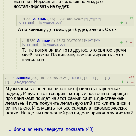
меня нет. Нормальный человек по маздаю
ностальгировать не будет.
+2
4.266
,
Аноним
(
266
), 15:28, 08/07/2024 [
^
] [
^^
] [
^^^
]
+
–
[
ответить
]
[
к модератору
]
/
А по винампу для мастдая будет, значит. Ок ок.
5.360
,
Аноним
(
-
), 15:23, 09/07/2024 [
^
] [
^^
] [
^^^
]
+
–
/
[
ответить
]
[
к модератору
]
Ты не понял винамп это другое, это святое время
моей юности. По винампу ностальгировать - это
правильно.
–22
1.4
,
Аноним
(
209
), 19:12, 07/07/2024 [
ответить
] [
﹢﹢﹢
] [
· · ·
]
[
↓
]
+
–
[
↑
] [
к модератору
]
/
Музыкальные плееры пиратских файлов устарели как
подход. И пусть тот товарищ, который постоянно верещит
про бэндкэмп пойдет на этот самый сайт. Единственный
легальный путь получить легальную мп3 это купить диск и
рипнуть его. И слушать только самому в некоммерческих
целях. Но где вы последний раз видели привод для дисков?
....большая нить свёрнута, показать (49)