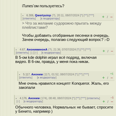
iTunes'ом пользуетесь?
6.306
,
Qwertyuiop
(
?
), 20:11, 08/07/2024 [
^
] [
^^
] [
^^^
]
+
–
/
[
ответить
]
[
к модератору
]
> Что за желание судорожно прыгать между
плейлистами?
Чтобы добавить отобранные песенки в очередь.
Зачем очередь, полагаю следующий вопрос? :-D
4.67
,
АнониминонА
(
?
), 21:36, 07/07/2024 [
^
] [
^^
] [
^^^
]
+
–
/
[
ответить
]
[
↓
] [
↑
] [
к модератору
]
В 5-ом kde dolphin играл всё подряд, включая
видео. В 6-ом, правда, у меня пока никак.
+1
5.117
,
Аноним
(
117
), 01:52, 08/07/2024 [
^
] [
^^
] [
^^^
]
+
–
[
ответить
]
[
к модератору
]
/
Мне очень нравился концепт Konqueror. Жаль, его
закопали
–1
4.176
,
Аноним
(
174
), 08:48, 08/07/2024 [
^
] [
^^
] [
^^^
] [
ответить
]
+
–
[
↑
] [
к модератору
]
/
Обычного человека. Нормальных не бывает, спросите
у Бенито, например )