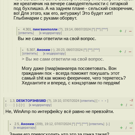
же креативчик на вечере самодеятельности с гитаркой
под бухлишко. А на заднем плане - сельский скворечник,
во! Для этого, как его, антуражу! Это будет хит!
Глыбинарии с руками оборвут.
4.301
,
пингвинполли
(
?
), 19:14, 08/07/2024 [
^
] [
^^
] [
^^^
]
+
–
/
[
ответить
]
[
к модератору
]
Вы же сами ответили на свой вопрос.
5.307
,
Аноним
(
-
), 20:23, 08/07/2024 [
^
] [
^^
] [
^^^
]
+
–
/
[
ответить
]
[
к модератору
]
> Вы же сами ответили на свой вопрос.
Могу даже (пиар)манагера посоветовать. Вон
гражданин пох - всегда поможет покушать этот
самый shit как можно фееричнее, чего теряетесь?
Хедхантите и вперед, с концэртами по пердям!
–2
1.3
,
DESKTOP3HBS8ID
(
?
), 19:10, 07/07/2024 [
ответить
] [
﹢﹢﹢
]
+
–
[
· · ·
]
[
↓
] [
↑
] [
к модератору
]
/
Не, WinAmp по интерфейсу всё равно не превзойти.
+3
2.5
,
Аноним
(
209
), 19:12, 07/07/2024 [
^
] [
^^
] [
^^^
] [
ответить
]
[
↓
]
+
–
[
к модератору
]
/
Зачем его превосходить что это за гонка такая?