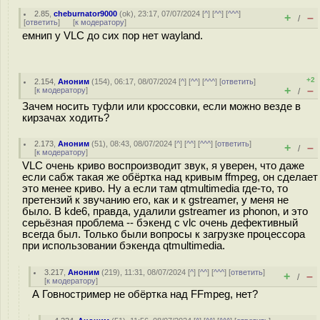
2.85
,
cheburnator9000
(
ok
), 23:17, 07/07/2024 [
^
] [
^^
] [
^^^
]
+
–
/
[
ответить
]
[
к модератору
]
емнип у VLC до сих пор нет wayland.
+2
2.154
,
Аноним
(
154
), 06:17, 08/07/2024 [
^
] [
^^
] [
^^^
] [
ответить
]
+
–
[
к модератору
]
/
Зачем носить туфли или кроссовки, если можно везде в
кирзачах ходить?
2.173
,
Аноним
(
51
), 08:43, 08/07/2024 [
^
] [
^^
] [
^^^
] [
ответить
]
+
–
/
[
к модератору
]
VLC очень криво воспроизводит звук, я уверен, что даже
если сабж такая же обёртка над кривым ffmpeg, он сделает
это менее криво. Ну а если там qtmultimedia где-то, то
претензий к звучанию его, как и к gstreamer, у меня не
было. В kde6, правда, удалили gstreamer из phonon, и это
серьёзная проблема -- бэкенд с vlc очень дефективный
всегда был. Только были вопросы к загрузке процессора
при использовании бэкенда qtmultimedia.
3.217
,
Аноним
(
219
), 11:31, 08/07/2024 [
^
] [
^^
] [
^^^
] [
ответить
]
+
–
/
[
к модератору
]
А Говностример не обёртка над FFmpeg, нет?