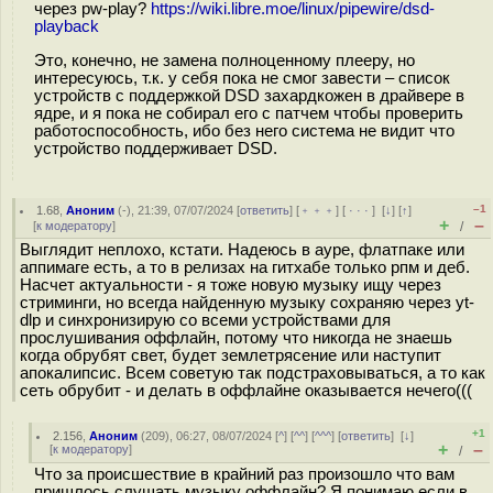
через pw-play?
https://wiki.libre.moe/linux/pipewire/dsd-
playback
Это, конечно, не замена полноценному плееру, но
интересуюсь, т.к. у себя пока не смог завести – список
устройств с поддержкой DSD захардкожен в драйвере в
ядре, и я пока не собирал его с патчем чтобы проверить
работоспособность, ибо без него система не видит что
устройство поддерживает DSD.
–1
1.68
,
Аноним
(
-
), 21:39, 07/07/2024 [
ответить
] [
﹢﹢﹢
] [
· · ·
]
[
↓
] [
↑
]
+
–
[
к модератору
]
/
Выглядит неплохо, кстати. Надеюсь в ауре, флатпаке или
аппимаге есть, а то в релизах на гитхабе только рпм и деб.
Насчет актуальности - я тоже новую музыку ищу через
стриминги, но всегда найденную музыку сохраняю через yt-
dlp и синхронизирую со всеми устройствами для
прослушивания оффлайн, потому что никогда не знаешь
когда обрубят свет, будет землетрясение или наступит
апокалипсис. Всем советую так подстраховываться, а то как
сеть обрубит - и делать в оффлайне оказывается нечего(((
+1
2.156
,
Аноним
(
209
), 06:27, 08/07/2024 [
^
] [
^^
] [
^^^
] [
ответить
]
[
↓
]
+
–
[
к модератору
]
/
Что за происшествие в крайний раз произошло что вам
пришлось слушать музыку оффлайн? Я понимаю если в