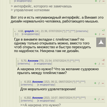
+
–
[
к модератору
]
/
> интерфейс, которого не замечаешь
> управление хоткеями
Вот это и есть негуманоидный интерфейс. а Винамп это
дизайн нормального человека, работающего мышью.
+7
4.66
,
grayich
(
ok
), 21:36, 07/07/2024 [
^
] [
^^
] [
^^^
] [
ответить
]
+
–
[
↓
] [
к модератору
]
/
Где в винампе вкладки с плейлистами? по
одному только открывать можно, вместо того
чтоб открыть множество и быстро переходить
по надобности. Нихрена там не дизайн.
–2
5.70
,
Аноним
(
70
), 21:54, 07/07/2024 [
^
] [
^^
] [
^^^
]
+
–
[
ответить
]
[
к модератору
]
/
А нахрена это нужно? Что за желание судорожно
прыгать между плейлистами?
6.153
,
Аноним
(
152
), 06:11, 08/07/2024 [
^
] [
^^
] [
^^^
]
+
–
/
[
ответить
]
[
к модератору
]
Для морального удовлетворения!
6.202
,
Аноним
(
202
), 10:07, 08/07/2024 [
^
] [
^^
] [
^^^
]
+
–
/
[
ответить
]
[
к модератору
]
>>А нахрена это нужно?