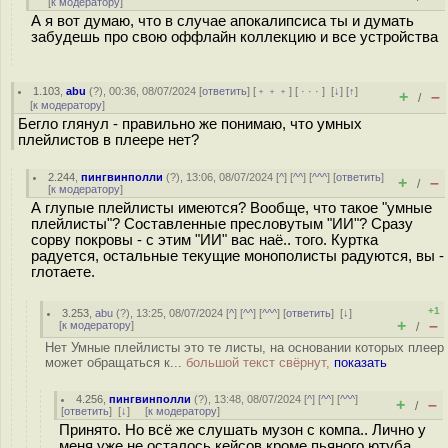
[
к модератору
]
А я вот думаю, что в случае апокалипсиса ты и думать
забудешь про свою оффлайн коллекцию и все устройства
1.103
,
abu
(
?
), 00:36, 08/07/2024 [
ответить
] [
﹢﹢﹢
] [
· · ·
]
[
↓
] [
↑
]
+
–
/
[
к модератору
]
Бегло глянул - правильно же понимаю, что умных
плейлистов в плеере нет?
2.244
,
пингвинполли
(
?
), 13:06, 08/07/2024 [
^
] [
^^
] [
^^^
] [
ответить
]
+
–
/
[
к модератору
]
А глупые плейлисты имеются? Вообще, что такое "умные
плейлисты"? Составленные пресловутым "ИИ"? Сразу
сорву покровы - с этим "ИИ" вас наё.. того. Куртка
радуется, остальные текущие монополисты радуются, вы -
глотаете.
+1
3.253
,
abu
(
?
), 13:25, 08/07/2024 [
^
] [
^^
] [
^^^
] [
ответить
]
[
↓
]
+
–
[
к модератору
]
/
Нет Умные плейлисты это те листы, на основании которых плеер
может обращаться к...
большой текст свёрнут,
показать
4.256
,
пингвинполли
(
?
), 13:48, 08/07/2024 [
^
] [
^^
] [
^^^
]
+
–
/
[
ответить
]
[
↓
] [
к модератору
]
Принято. Но всё же слушать музон с компа.. Лично у
меня уже не осталось кейсов кроме пьяного ютуба.