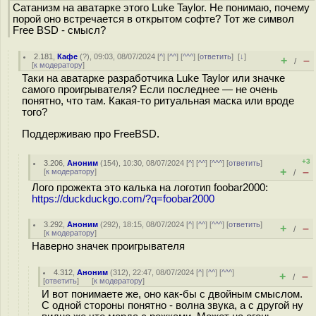
Сатанизм на аватарке этого Luke Taylor. Не понимаю, почему
порой оно встречается в открытом софте? Тот же символ
Free BSD - смысл?
2.181
,
Кафе
(
?
), 09:03, 08/07/2024 [
^
] [
^^
] [
^^^
] [
ответить
]
[
↓
]
+
–
/
[
к модератору
]
Таки на аватарке разработчика Luke Taylor или значке
самого проигрывателя? Если последнее — не очень
понятно, что там. Какая-то ритуальная маска или вроде
того?
Поддерживаю про FreeBSD.
+3
3.206
,
Аноним
(
154
), 10:30, 08/07/2024 [
^
] [
^^
] [
^^^
] [
ответить
]
+
–
[
к модератору
]
/
Лого прожекта это калька на логотип foobar2000:
https://duckduckgo.com/?q=foobar2000
3.292
,
Аноним
(
292
), 18:15, 08/07/2024 [
^
] [
^^
] [
^^^
] [
ответить
]
+
–
/
[
к модератору
]
Наверно значек проигрывателя
4.312
,
Аноним
(
312
), 22:47, 08/07/2024 [
^
] [
^^
] [
^^^
]
+
–
/
[
ответить
]
[
к модератору
]
И вот понимаете же, оно как-бы с двойным смыслом.
С одной стороны понятно - волна звука, а с другой ну