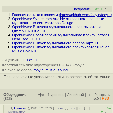
+
–
исправить
/
+23
Главная ссылка к новости (
https://github.com/fooyin/fooy...
)
OpenNews: Synthstrom Audible откроет код прошивки
музыкальных синтезаторов Deluge
OpenNews: Выпуски музыкального проигрывателя
Qmmp 1.6.0 и 2.1.0
OpenNews: Новая версия музыкального проигрывателя
DeaDBeeF 1.9.0
OpenNews: Выпуск музыкального плеера mpz 1.0
OpenNews: Выпуск музыкального проигрывателя Tauon
Music Box 6.0
Лицензия:
CC BY 3.0
Короткая ссылка: https://opennet.ru/61475-fooyin
Ключевые слова:
fooyin
,
music
,
sound
При перепечатке указание ссылки на opennet.ru обязательно
Обсуждение
Ajax
|
1 уровень
|
Линейный
|
+/-
|
Раскрыть
(328)
всё
|
RSS
+10
1.1
,
Аноним
(
1
), 19:06, 07/07/2024 [
ответить
] [
﹢﹢﹢
] [
· · ·
]
[
↓
]
+
–
[
к модератору
]
/