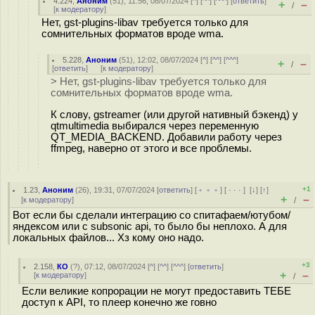
4.224
,
Аноним
(
51
), 11:56, 08/07/2024 [
^
] [
^^
] [
^^^
] [
ответить
]
+
–
/
[
к модератору
]
Нет, gst-plugins-libav требуется только для
сомнительных форматов вроде wma.
5.228
,
Аноним
(
51
), 12:02, 08/07/2024 [
^
] [
^^
] [
^^^
]
+
–
/
[
ответить
]
[
к модератору
]
> Нет, gst-plugins-libav требуется только для
сомнительных форматов вроде wma.
К слову, gstreamer (или другой нативный бэкенд) у
qtmultimedia выбирался через переменную
QT_MEDIA_BACKEND. Добавили работу через
ffmpeg, наверно от этого и все проблемы.
+1
1.23
,
Аноним
(
26
), 19:31, 07/07/2024 [
ответить
] [
﹢﹢﹢
] [
· · ·
]
[
↓
] [
↑
]
+
–
[
к модератору
]
/
Вот если бы сделали интеграцию со спитафаем/ютубом/
яндексом или с subsonic api, то было бы неплохо. А для
локальных файлов... Хз кому оно надо.
+3
2.158
,
КО
(
?
), 07:12, 08/07/2024 [
^
] [
^^
] [
^^^
] [
ответить
]
+
–
[
к модератору
]
/
Если великие копрорации не могут предоставить ТЕБЕ
доступ к API, то плеер конечно же говно