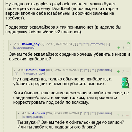
Ну ладно хоть gapless playback заявлен, можно будет
посмотреть на замену Deadbeef (впрочем, его и старые
версии вполне себе юзабельны и срочной замены не
требуют).
Поддержки эквалайзера я так понимаю нет (в идеале бы
поддержку ladspa и/или lv2 плагинов).
+5
2.80
,
kawaii_boy
(
?
), 22:42, 07/07/2024 [
^
] [
^^
] [
^^^
] [
ответить
]
[
↓
]
+
–
[
к модератору
]
/
Зачем тебе эквалайзер: средние хочешь убавить,в низов и
высоких прибавить?
3.99
,
BrainFucker
(
ok
), 23:57, 07/07/2024 [
^
] [
^^
] [
^^^
] [
ответить
]
+
–
/
[
↓
] [
к модератору
]
Ну например да, только обычно не прибавить, а
убавить средних и немного убавить высоких.
Хотя бывают ещё всякие демо записи любительские, не
сведённые/отмастеренные толком, там приходится
корректировать под себя по всякому.
4.107
,
Аноним
(
26
), 00:40, 08/07/2024 [
^
] [
^^
] [
^^^
] [
ответить
]
+
–
/
[
к модератору
]
Ты звукач? Зачем тебе любительские демо записи?
Или ты любитель подвального блэка?