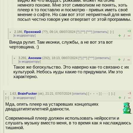
видно же что морда с рожками. Может на огонь
немного похоже. Мне этот символизм не понять, хоть
плеер я то поставлю и посмотрю - привык иметь своё
мнение о софте. Но сам вот этот неприятный для меня
посыл честно говоря уже отвергает от этой программы.
+3
2.186
,
Прохожий
(
??
), 09:14, 08/07/2024 [
^
] [
^^
] [
^^^
] [
ответить
]
[
↑
]
+
–
[
к модератору
]
/
Винда рулит. Там иконки, службы, а не вот эта вот
чертовщина. :)
3.291
,
Аноним
(
292
), 18:13, 08/07/2024 [
^
] [
^^
] [
^^^
] [
ответить
]
+
–
/
[
к модератору
]
Такое же богохульство. Это наверно как-то связано с их
культурой. Небось иуды какие-то придумали. Им это
характерно.
–1
1.63
,
BrainFucker
(
ok
), 21:21, 07/07/2024 [
ответить
] [
﹢﹢﹢
] [
· · ·
]
[
↓
]
+
–
[
↑
] [
к модератору
]
/
Мда, опять плеер на устаревших концепциях
двадцатипятилетней давности.
Современный плеер должен использовать нейросети и
слушать музыку вместо меня, в то время как я наслаждаюсь
тишиной.