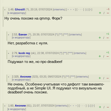
–1
1.49
,
GhostX
(
?
), 20:19, 07/07/2024 [
ответить
] [
﹢﹢﹢
] [
· · ·
]
[
↓
] [
↑
]
+
–
[
к модератору
]
/
Ну очень похоже на qmmp. Форк?
+1
2.53
,
Банан
(
?
), 20:39, 07/07/2024 [
^
] [
^^
] [
^^^
] [
ответить
]
+
–
[
к модератору
]
/
Нет, разработка с нуля.
+1
2.79
,
kusb reg
(
ok
), 22:38, 07/07/2024 [
^
] [
^^
] [
^^^
] [
ответить
]
+
–
[
к модератору
]
/
Подумал то же, но про deadbeef
2.325
,
Аноним
(
323
), 03:20, 09/07/2024 [
^
] [
^^
] [
^^^
] [
ответить
]
+
–
/
[
к модератору
]
Не очень. Особенно учитывая что дефолт там винампо-
подобный, а не Simple UI. Я подумал что визуально на
deadbeef очень похоже.
1.60
,
Аноним
(
61
), 21:07, 07/07/2024 [
ответить
] [
﹢﹢﹢
] [
· · ·
]
[
↓
] [
↑
]
+
–
/
[
к модератору
]