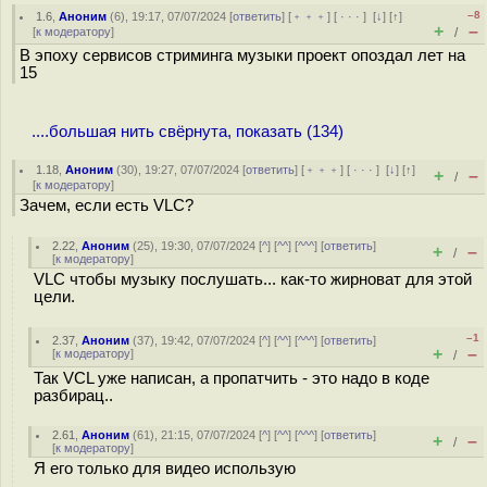
–8
1.6
,
Аноним
(
6
), 19:17, 07/07/2024 [
ответить
] [
﹢﹢﹢
] [
· · ·
]
[
↓
] [
↑
]
+
–
[
к модератору
]
/
В эпоху сервисов стриминга музыки проект опоздал лет на
15
....большая нить свёрнута, показать (134)
1.18
,
Аноним
(
30
), 19:27, 07/07/2024 [
ответить
] [
﹢﹢﹢
] [
· · ·
]
[
↓
] [
↑
]
+
–
/
[
к модератору
]
Зачем, если есть VLC?
2.22
,
Аноним
(
25
), 19:30, 07/07/2024 [
^
] [
^^
] [
^^^
] [
ответить
]
+
–
/
[
к модератору
]
VLC чтобы музыку послушать... как-то жирноват для этой
цели.
–1
2.37
,
Аноним
(
37
), 19:42, 07/07/2024 [
^
] [
^^
] [
^^^
] [
ответить
]
+
–
[
к модератору
]
/
Так VCL уже написан, а пропатчить - это надо в коде
разбирац..
2.61
,
Аноним
(
61
), 21:15, 07/07/2024 [
^
] [
^^
] [
^^^
] [
ответить
]
+
–
/
[
к модератору
]
Я его только для видео использую