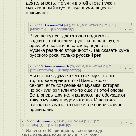
деятельность. Но учти в этой стезе нужен
музыкальный вкус, а вкус в училищах не
прививают.
–1
7.311
,
Аноним324
(
ok
), 21:16, 08/07/2024 [
^
] [
^^
] [
^^^
]
+
–
[
ответить
]
[
к модератору
]
/
Вкус не нужен, достаточно поджигать
задницы любителей групы король и шут, и
арии. Это кстати не сложно, ведь эта
музыка реально вторичность. Так сказать хуже
русского рока, только русский рэп.
7.313
,
АнониминонА
(
?
), 22:50, 08/07/2024 [
^
] [
^^
]
+
–
/
[
^^^
] [
ответить
]
[
к модератору
]
Вы всерьёз думаете, что вся музыка это
то, что вам нравится? Я Вам открою
секрет: есть современная музыка, которая
не рок или рэп или что-то ещё из этой оперы.
Есть оперы другие, и каналов, где обсуждают
такую музыку предомтаточно. И не надо
рассказазывать, что мне и где прививали/не
прививали.
5.263
,
Аноним
(
-
), 14:41, 08/07/2024 [
^
] [
^^
] [
^^^
]
+
–
/
[
ответить
]
[
↑
] [
к модератору
]
> Извините. В принцыпе, все переходы
музыкальные кончились в 1975 году.