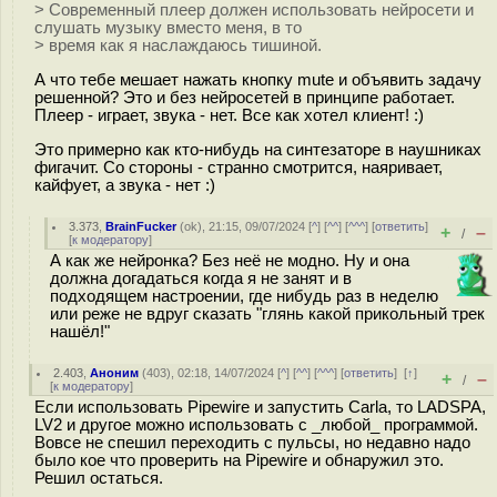
> Современный плеер должен использовать нейросети и
слушать музыку вместо меня, в то
> время как я наслаждаюсь тишиной.
А что тебе мешает нажать кнопку mute и объявить задачу
решенной? Это и без нейросетей в принципе работает.
Плеер - играет, звука - нет. Все как хотел клиент! :)
Это примерно как кто-нибудь на синтезаторе в наушниках
фигачит. Со стороны - странно смотрится, наяривает,
кайфует, а звука - нет :)
3.373
,
BrainFucker
(
ok
), 21:15, 09/07/2024 [
^
] [
^^
] [
^^^
] [
ответить
]
+
–
/
[
к модератору
]
А как же нейронка? Без неё не модно. Ну и она
должна догадаться когда я не занят и в
подходящем настроении, где нибудь раз в неделю
или реже не вдруг сказать "глянь какой прикольный трек
нашёл!"
2.403
,
Аноним
(
403
), 02:18, 14/07/2024 [
^
] [
^^
] [
^^^
] [
ответить
]
[
↑
]
+
–
/
[
к модератору
]
Если использовать Pipewire и запустить Carla, то LADSPA,
LV2 и другое можно использовать с _любой_ программой.
Вовсе не спешил переходить с пульсы, но недавно надо
было кое что проверить на Pipewire и обнаружил это.
Решил остаться.