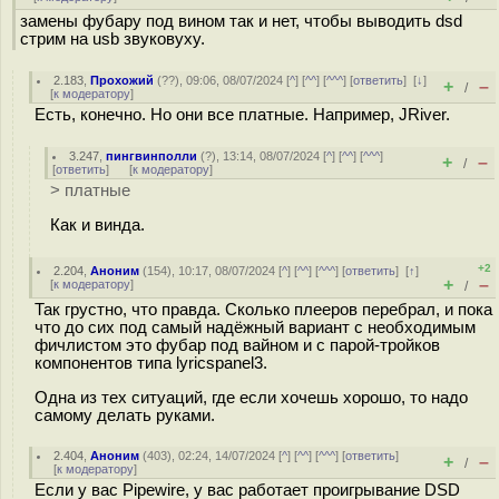
замены фубару под вином так и нет, чтобы выводить dsd
стрим на usb звуковуху.
2.183
,
Прохожий
(
??
), 09:06, 08/07/2024 [
^
] [
^^
] [
^^^
] [
ответить
]
[
↓
]
+
–
/
[
к модератору
]
Есть, конечно. Но они все платные. Например, JRiver.
3.247
,
пингвинполли
(
?
), 13:14, 08/07/2024 [
^
] [
^^
] [
^^^
]
+
–
/
[
ответить
]
[
к модератору
]
> платные
Как и винда.
+2
2.204
,
Аноним
(
154
), 10:17, 08/07/2024 [
^
] [
^^
] [
^^^
] [
ответить
]
[
↑
]
+
–
[
к модератору
]
/
Так грустно, что правда. Сколько плееров перебрал, и пока
что до сих под самый надёжный вариант с необходимым
фичлистом это фубар под вайном и с парой-тройков
компонентов типа lyricspanel3.
Одна из тех ситуаций, где если хочешь хорошо, то надо
самому делать руками.
2.404
,
Аноним
(
403
), 02:24, 14/07/2024 [
^
] [
^^
] [
^^^
] [
ответить
]
+
–
/
[
к модератору
]
Если у вас Pipewire, у вас работает проигрывание DSD