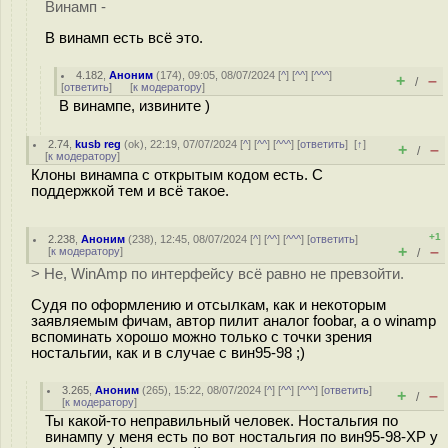
Винамп -
В винамп есть всё это.
4.182
,
Аноним
(
174
), 09:05, 08/07/2024 [
^
] [
^^
] [
^^^
]
+
–
/
[
ответить
]
[
к модератору
]
В винампе, извините )
2.74
,
kusb reg
(
ok
), 22:19, 07/07/2024 [
^
] [
^^
] [
^^^
] [
ответить
]
[
↑
]
+
–
/
[
к модератору
]
Клоны винампа с открытым кодом есть. С
поддержкой тем и всё такое.
+1
2.238
,
Аноним
(
238
), 12:45, 08/07/2024 [
^
] [
^^
] [
^^^
] [
ответить
]
+
–
[
к модератору
]
/
> Не, WinAmp по интерфейсу всё равно не превзойти.
Судя по оформлению и отсылкам, как и некоторым
заявляемым фичам, автор пилит аналог foobar, а о winamp
вспоминать хорошо можно только с точки зрения
ностальгии, как и в случае с вин95-98 ;)
3.265
,
Аноним
(
265
), 15:22, 08/07/2024 [
^
] [
^^
] [
^^^
] [
ответить
]
+
–
/
[
к модератору
]
Ты какой-то неправильный человек. Ностальгия по
винампу у меня есть по вот ностальгия по вин95-98-XP у