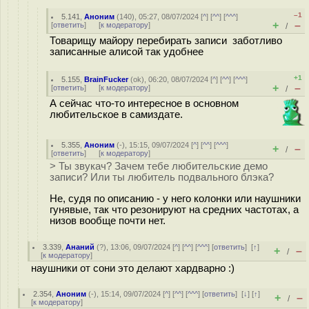
–1
5.141
,
Аноним
(
140
), 05:27, 08/07/2024 [
^
] [
^^
] [
^^^
]
+
–
[
ответить
]
[
к модератору
]
/
Товарищу майору перебирать записи заботливо
записанные алисой так удобнее
+1
5.155
,
BrainFucker
(
ok
), 06:20, 08/07/2024 [
^
] [
^^
] [
^^^
]
+
–
[
ответить
]
[
к модератору
]
/
А сейчас что-то интересное в основном
любительское в самиздате.
5.355
,
Аноним
(
-
), 15:15, 09/07/2024 [
^
] [
^^
] [
^^^
]
+
–
/
[
ответить
]
[
к модератору
]
> Ты звукач? Зачем тебе любительские демо
записи? Или ты любитель подвального блэка?
Не, судя по описанию - у него колонки или наушники
гунявые, так что резонируют на средних частотах, а
низов вообще почти нет.
3.339
,
Ананий
(
?
), 13:06, 09/07/2024 [
^
] [
^^
] [
^^^
] [
ответить
]
[
↑
]
+
–
/
[
к модератору
]
наушники от сони это делают хардварно :)
2.354
,
Аноним
(
-
), 15:14, 09/07/2024 [
^
] [
^^
] [
^^^
] [
ответить
]
[
↓
] [
↑
]
+
–
/
[
к модератору
]