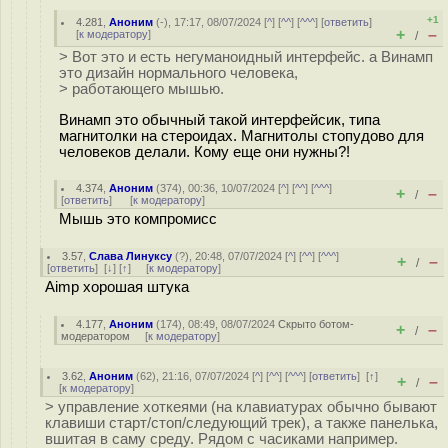
+1
4.281
,
Аноним
(
-
), 17:17, 08/07/2024 [
^
] [
^^
] [
^^^
] [
ответить
]
+
–
[
к модератору
]
/
> Вот это и есть негуманоидный интерфейс. а Винамп
это дизайн нормального человека,
> работающего мышью.
Винамп это обычный такой интерфейсик, типа
магнитолки на стероидах. Магнитолы стопудово для
человеков делали. Кому еще они нужны?!
4.374
,
Аноним
(
374
), 00:36, 10/07/2024 [
^
] [
^^
] [
^^^
]
+
–
/
[
ответить
]
[
к модератору
]
Мышь это компромисс
3.57
,
Слава Линуксу
(
?
), 20:48, 07/07/2024 [
^
] [
^^
] [
^^^
]
+
–
/
[
ответить
]
[
↓
] [
↑
] [
к модератору
]
Aimp хорошая штука
4.177
,
Аноним
(
174
), 08:49, 08/07/2024
Скрыто ботом-
+
–
/
модератором
[
к модератору
]
3.62
,
Аноним
(
62
), 21:16, 07/07/2024 [
^
] [
^^
] [
^^^
] [
ответить
]
[
↑
]
+
–
/
[
к модератору
]
> управление хоткеями (на клавиатурах обычно бывают
клавиши старт/стоп/следующий трек), а также панелька,
вшитая в саму среду. Рядом с часиками например.