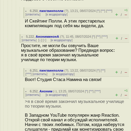
+1
6.250
,
пингвинполли
(
?
), 13:21, 08/07/2024 [
^
] [
^^
] [
^^^
]
+
–
[
ответить
]
[
к модератору
]
/
И Скейтинг Полли. А этих престарелых
компиляющих под себя мы видели, да.
5.222
,
АнониминонА
(
?
), 11:45, 08/07/2024 [
^
] [
^^
] [
^^^
]
+
–
/
[
ответить
]
[
↓
] [
↑
] [
к модератору
]
Простите, не могли бы озвучить Ваше
музыкальное образование? Предвидя вопрос:
я в своё время закончил музыкальное
училище по теории музыки.
6.251
,
пингвинполли
(
?
), 13:22, 08/07/2024 [
^
] [
^^
]
+
–
/
[
^^^
] [
ответить
]
[
к модератору
]
Воот! Студия Стаса Намина на связи!
+1
6.252
,
Аноним
(
-
), 13:25, 08/07/2024 [
^
] [
^^
] [
^^^
]
+
–
[
ответить
]
[
к модератору
]
/
>я в своё время закончил музыкальное училище
по теории музыки.
В Западном YouTube популярен жанр Reaction.
Открой свой канал и обсуждай исполнителей.
Начни с твоих любимых. Потом, когда наберутся
слушатели - придумай как монетизировать свою