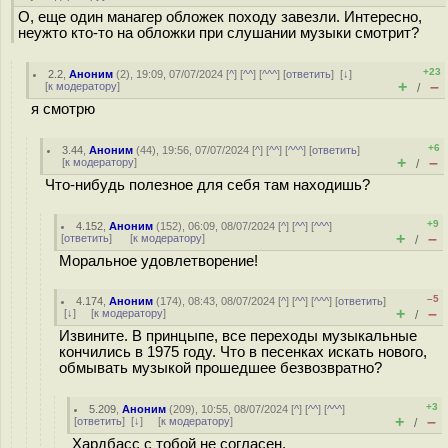
О, еще один манагер обложек походу завезли. Интересно,
неужто кто-то на обложки при слушании музыки смотрит?
+23
2.2
,
Аноним
(
2
), 19:09, 07/07/2024 [
^
] [
^^
] [
^^^
] [
ответить
]
[
↓
]
+
–
[
к модератору
]
/
я смотрю
+6
3.44
,
Аноним
(
44
), 19:56, 07/07/2024 [
^
] [
^^
] [
^^^
] [
ответить
]
+
–
[
к модератору
]
/
Что-нибудь полезное для себя там находишь?
+9
4.152
,
Аноним
(
152
), 06:09, 08/07/2024 [
^
] [
^^
] [
^^^
]
+
–
[
ответить
]
[
к модератору
]
/
Моральное удовлетворение!
–5
4.174
,
Аноним
(
174
), 08:43, 08/07/2024 [
^
] [
^^
] [
^^^
] [
ответить
]
+
–
[
↓
] [
к модератору
]
/
Извините. В принцыпе, все переходы музыкальные
кончились в 1975 году. Что в песенках искать нового,
обмывать музыкой прошедшее безвозвратно?
+3
5.209
,
Аноним
(
209
), 10:55, 08/07/2024 [
^
] [
^^
] [
^^^
]
+
–
[
ответить
]
[
↓
] [
к модератору
]
/
Хардбасс с тобой не согласен.