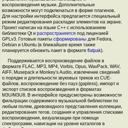
воспроизведения музыки. Дополнительные
возможности могут подключаться в форме плагинов.
Для настройки интерфейса предлагается специальный
режим редактирования раскладки элементов на экране.
Проект написан на языке С++ с использованием
библиотеки Qt и
распространяется
под лицензией
GPLv3. Готовые пакеты
сформированы
для Fedora,
Debian и Ubuntu (в ближайшее время также
планируется обновить пакет в формате
flatpak
).
Поддерживается воспроизведение файлов в
формате FLAC, MP3, MP4, Vorbis, Opus, WavPack, WAV,
AIFF, Musepack и Monkey's Audio, извлечение сведений
о порядке и длительности звуковых треков из CUE-
файлов, воспроизведение без пауз (gapless), импорт и
экспорт списков воспроизведения в форматах
M3U/M3U8. В интерфейсе предусмотрены возможности
фильтрации содержимого музыкальной библиотеки по
любым полям, древовидного представления коллекции,
редактирования тегов, создания и управления списками
воспроизведения, визуализации при помощи
спектрограмм, навигации на уровне каталогов в