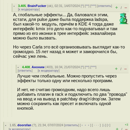
3.405
,
BrainFucker
(
ok
), 02:31, 14/07/2024 [
^
] [
^^
] [
^^^
] [
ответить
]
+
–
/
[
к модератору
]
А, глобальные эффекты... Да, баловался этим,
кстати, для pulse даже была поддержка ladspa,
был какой-то модуль, причём в KDE 4 тогда даже
интерфейс kmix это дело как-то подхватывал и там
прямо из его иконки в трее интерфейс эквалайзера
можно было вызвать.
Но через Carla это всё организовывать выглядит как-то
громоздко. 15 лет назад я может и заморочился бы,
сейчас уже лень.
4.408
,
Аноним
(
403
), 16:34, 21/07/2024 [
^
] [
^^
] [
^^^
]
+
–
/
[
ответить
]
[
к модератору
]
Лучше чем глобальные. Можно пропустить через
эффекты только одну или несколько программ.
И нет, не считаю громоздким, надо всего лишь
добавить плагин в rack и подключить по два "провода"
на ввод и на вывод в patchbay drag'n'drop'ом. Затем
можно сохранить как пресет и включать одной
кнопкой.
+3
1.65
,
doorsfan
(
?
), 21:34, 07/07/2024 [
ответить
] [
﹢﹢﹢
] [
· · ·
]
[
↓
] [
↑
]
+
–
[
к модератору
]
/