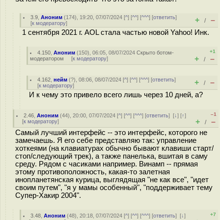
3.9
,
Аноним
(
174
), 19:20, 07/07/2024 [
^
] [
^^
] [
^^^
] [
ответить
]
+
–
/
[
к модератору
]
1 сентября 2021 г. AOL стала частью новой Yahoo! Инк.
+1
4.150
,
Аноним
(
150
), 06:05, 08/07/2024
Скрыто ботом-
+
–
модератором
[
к модератору
]
/
4.162
,
нейм
(
?
), 08:06, 08/07/2024 [
^
] [
^^
] [
^^^
] [
ответить
]
+
–
/
[
к модератору
]
И к чему это привело всего лишь через 10 дней, а?
–1
2.46
,
Аноним
(
44
), 20:00, 07/07/2024 [
^
] [
^^
] [
^^^
] [
ответить
]
[
↓
] [
↑
]
+
–
[
к модератору
]
/
Самый лучший интерфейс -- это интерфейс, которого не
замечаешь. Я его себе представляю так: управление
хоткеями (на клавиатурах обычно бывают клавиши старт/
стоп/следующий трек), а также панелька, вшитая в саму
среду. Рядом с часиками например. Винамп -- прямая
этому противоположность, какая-то залетная
инопланетянская курица, выглядящая "не как все", "идет
своим путем", "я у мамы особенный", "поддерживает тему
Супер-Хакир 2004".
+7
3.48
,
Аноним
(
48
), 20:18, 07/07/2024 [
^
] [
^^
] [
^^^
] [
ответить
]
[
↓
]