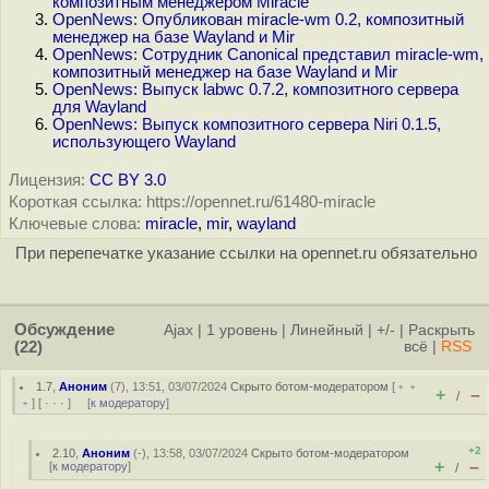
композитным менеджером Miracle
OpenNews: Опубликован miracle-wm 0.2, композитный
менеджер на базе Wayland и Mir
OpenNews: Сотрудник Canonical представил miracle-wm,
композитный менеджер на базе Wayland и Mir
OpenNews: Выпуск labwc 0.7.2, композитного сервера
для Wayland
OpenNews: Выпуск композитного сервера Niri 0.1.5,
использующего Wayland
Лицензия:
CC BY 3.0
Короткая ссылка: https://opennet.ru/61480-miracle
Ключевые слова:
miracle
,
mir
,
wayland
При перепечатке указание ссылки на opennet.ru обязательно
Обсуждение
Ajax
|
1 уровень
|
Линейный
|
+/-
|
Раскрыть
(22)
всё
|
RSS
1.7
,
Аноним
(
7
), 13:51, 03/07/2024
Скрыто ботом-модератором
[
﹢﹢
+
–
/
﹢
] [
· · ·
] [
к модератору
]
+2
2.10
,
Аноним
(
-
), 13:58, 03/07/2024
Скрыто ботом-модератором
+
–
[
к модератору
]
/