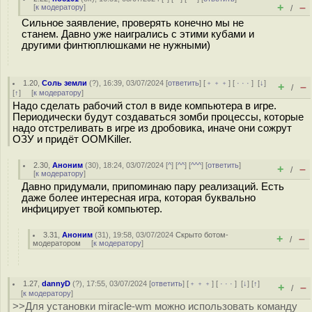
+
–
[
к модератору
]
/
Сильное заявление, проверять конечно мы не
станем. Давно уже наигрались с этими кубами и
другими финтюплюшками не нужными)
1.20
,
Соль земли
(
?
), 16:39, 03/07/2024 [
ответить
] [
﹢﹢﹢
] [
· · ·
]
[
↓
]
+
–
/
[
↑
] [
к модератору
]
Надо сделать рабочий стол в виде компьютера в игре.
Периодически будут создаваться зомби процессы, которые
надо отстреливать в игре из дробовика, иначе они сожрут
ОЗУ и придёт OOMKiller.
2.30
,
Аноним
(
30
), 18:24, 03/07/2024 [
^
] [
^^
] [
^^^
] [
ответить
]
+
–
/
[
к модератору
]
Давно придумали, припоминаю пару реализаций. Есть
даже более интересная игра, которая буквально
инфицирует твой компьютер.
3.31
,
Аноним
(
31
), 19:58, 03/07/2024
Скрыто ботом-
+
–
/
модератором
[
к модератору
]
1.27
,
dannyD
(
?
), 17:55, 03/07/2024 [
ответить
] [
﹢﹢﹢
] [
· · ·
]
[
↓
] [
↑
]
+
–
/
[
к модератору
]
>>Для установки miracle-wm можно использовать команду