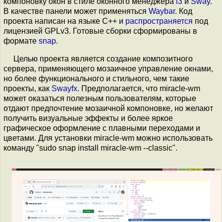
компоновку окон в стиле оконного менеджера
i3
и
Sway
.
В качестве панели может применяться
Waybar
. Код
проекта написан на языке C++ и
распространяется
под
лицензией GPLv3. Готовые сборки сформированы в
формате
snap
.
Целью проекта является создание композитного
сервера, применяющего мозаичное управление окнами,
но более функционального и стильного, чем такие
проекты, как
Swayfx
. Предполагается, что miracle-wm
может оказаться полезным пользователям, которые
отдают предпочтение мозаичной компоновке, но желают
получить визуальные эффекты и более яркое
графическое оформление с плавными переходами и
цветами. Для установки miracle-wm можно использовать
команду "sudo snap install miracle-wm --classic".