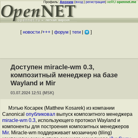
Профиль:
Аноним
(
вход
|
регистрация
)
неRU
opennet.me
[
новости
/
+++
|
форум
|
теги
|
]
Доступен miracle-wm 0.3,
композитный менеджер на базе
Wayland и Mir
03.07.2024 12:51 (MSK)
Мэтью Косарек (Matthew Kosarek) из компании
Canonical
опубликовал
выпуск композитного менеджера
miracle-wm 0.3
, использующего протокол Wayland и
компоненты для построения композитных менеджеров
Mir
. Miracle-wm поддерживает мозаичную (tiling)