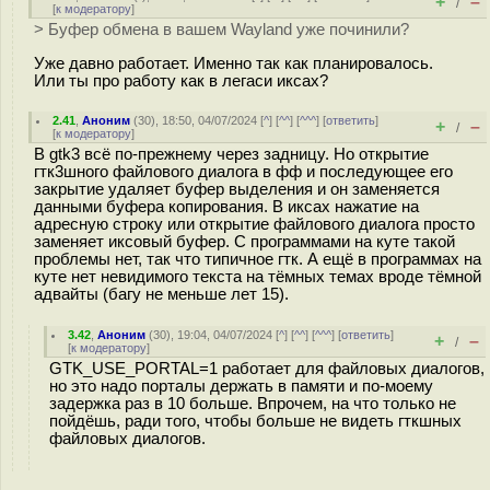
+
–
/
[
к модератору
]
> Буфер обмена в вашем Wayland уже починили?
Уже давно работает. Именно так как планировалось.
Или ты про работу как в легаси иксах?
2.41
,
Аноним
(
30
), 18:50, 04/07/2024 [
^
] [
^^
] [
^^^
] [
ответить
]
+
–
/
[
к модератору
]
В gtk3 всё по-прежнему через задницу. Но открытие
гтк3шного файлового диалога в фф и последующее его
закрытие удаляет буфер выделения и он заменяется
данными буфера копирования. В иксах нажатие на
адресную строку или открытие файлового диалога просто
заменяет иксовый буфер. С программами на куте такой
проблемы нет, так что типичное гтк. А ещё в программах на
куте нет невидимого текста на тёмных темах вроде тёмной
адвайты (багу не меньше лет 15).
3.42
,
Аноним
(
30
), 19:04, 04/07/2024 [
^
] [
^^
] [
^^^
] [
ответить
]
+
–
/
[
к модератору
]
GTK_USE_PORTAL=1 работает для файловых диалогов,
но это надо порталы держать в памяти и по-моему
задержка раз в 10 больше. Впрочем, на что только не
пойдёшь, ради того, чтобы больше не видеть гткшных
файловых диалогов.