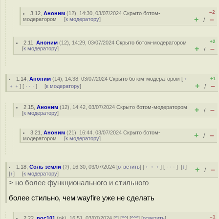
–2
3.12
,
Аноним
(
12
), 14:30, 03/07/2024
Скрыто ботом-
+
–
модератором
[
к модератору
]
/
+2
2.11
,
Аноним
(
12
), 14:29, 03/07/2024
Скрыто ботом-модератором
+
–
[
к модератору
]
/
1.14
,
Аноним
(
14
), 14:38, 03/07/2024
Скрыто ботом-модератором
[
﹢
+1
+
–
﹢﹢
] [
· · ·
] [
к модератору
]
/
2.15
,
Аноним
(
12
), 14:42, 03/07/2024
Скрыто ботом-модератором
+
–
/
[
к модератору
]
3.21
,
Аноним
(
21
), 16:44, 03/07/2024
Скрыто ботом-
+
–
/
модератором
[
к модератору
]
1.18
,
Соль земли
(
?
), 16:30, 03/07/2024 [
ответить
] [
﹢﹢﹢
] [
· · ·
]
[
↓
]
+
–
/
[
↑
] [
к модератору
]
> но более функционального и стильного
более стильно, чем wayfire уже не сделать
–1
2.22
,
noc101
(
ok
), 16:51, 03/07/2024 [
^
] [
^^
] [
^^^
] [
ответить
]