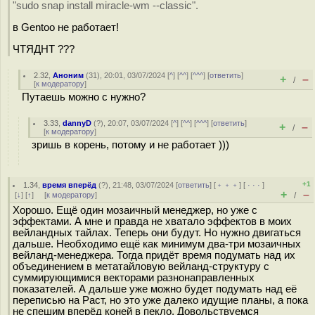
"sudo snap install miracle-wm --classic".
в Gentoo не работает!
ЧТЯДНТ ???
2.32
,
Аноним
(
31
), 20:01, 03/07/2024 [
^
] [
^^
] [
^^^
] [
ответить
]
+
–
/
[
к модератору
]
Путаешь можно с нужно?
3.33
,
dannyD
(
?
), 20:07, 03/07/2024 [
^
] [
^^
] [
^^^
] [
ответить
]
+
–
/
[
к модератору
]
зришь в корень, потому и не работает )))
+1
1.34
,
время вперёд
(
?
), 21:48, 03/07/2024 [
ответить
] [
﹢﹢﹢
] [
· · ·
]
+
–
[
↓
] [
↑
] [
к модератору
]
/
Хорошо. Ещё один мозаичный менеджер, но уже с
эффектами. А мне и правда не хватало эффектов в моих
вейландных тайлах. Теперь они будут. Но нужно двигаться
дальше. Необходимо ещё как минимум два-три мозаичных
вейланд-менеджера. Тогда придёт время подумать над их
объединением в метатайловую вейланд-структуру с
суммирующимися векторами разнонаправленных
показателей. А дальше уже можно будет подумать над её
переписью на Раст, но это уже далеко идущие планы, а пока
не спешим вперёд коней в пекло. Довольствуемся