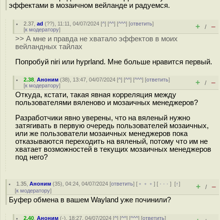
эффектами в мозаичном вейланде и радуемся.
2.37
,
ad
(
??
), 11:11, 04/07/2024 [
^
] [
^^
] [
^^^
] [
ответить
]
+
–
/
[
к модератору
]
>> А мне и правда не хватало эффектов в моих
вейландных тайлах
Попробуй niri или hyprland. Мне больше нравится первый.
2.38
,
Аноним
(
38
), 13:47, 04/07/2024 [
^
] [
^^
] [
^^^
] [
ответить
]
+
–
/
[
к модератору
]
Откуда, кстати, такая явная корреляция между
пользователями вяленово и мозаичных менеджеров?
Разработчики явно уверены, что на вяленый нужно
затягивать в первую очередь пользователей мозаичных,
или же пользователи мозаичных менеджеров пока
отказываются переходить на вяленый, потому что им не
хватает возможностей в текущих мозаичных менеджеров
под него?
1.35
,
Аноним
(
35
), 04:24, 04/07/2024 [
ответить
] [
﹢﹢﹢
] [
· · ·
]
[
↑
]
+
–
/
[
к модератору
]
Буфер обмена в вашем Wayland уже починили?
2.40
,
Аноним
(
-
), 18:27, 04/07/2024 [
^
] [
^^
] [
^^^
] [
ответить
]