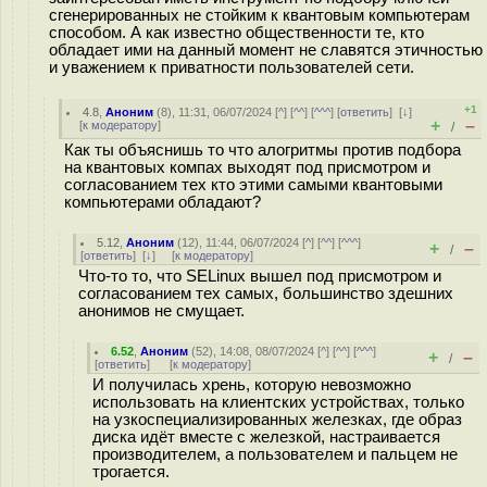
сгенерированных не стойким к квантовым компьютерам
способом. А как известно общественности те, кто
обладает ими на данный момент не славятся этичностью
и уважением к приватности пользователей сети.
+1
4.8
,
Аноним
(
8
), 11:31, 06/07/2024 [
^
] [
^^
] [
^^^
] [
ответить
]
[
↓
]
+
–
[
к модератору
]
/
Как ты объяснишь то что алогритмы против подбора
на квантовых компах выходят под присмотром и
согласованием тех кто этими самыми квантовыми
компьютерами обладают?
5.12
,
Аноним
(
12
), 11:44, 06/07/2024 [
^
] [
^^
] [
^^^
]
+
–
/
[
ответить
]
[
↓
] [
к модератору
]
Что-то то, что SELinux вышел под присмотром и
согласованием тех самых, большинство здешних
анонимов не смущает.
6.52
,
Аноним
(
52
), 14:08, 08/07/2024 [
^
] [
^^
] [
^^^
]
+
–
/
[
ответить
]
[
к модератору
]
И получилась хрень, которую невозможно
использовать на клиентских устройствах, только
на узкоспециализированных железках, где образ
диска идёт вместе с железкой, настраивается
производителем, а пользователем и пальцем не
трогается.