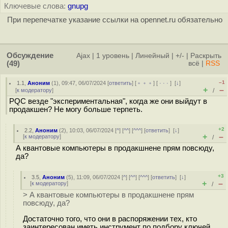
Ключевые слова:
gnupg
При перепечатке указание ссылки на opennet.ru обязательно
Обсуждение
Ajax
|
1 уровень
|
Линейный
|
+/-
|
Раскрыть
(49)
всё
|
RSS
–1
1.1
,
Аноним
(
1
), 09:47, 06/07/2024 [
ответить
] [
﹢﹢﹢
] [
· · ·
]
[
↓
]
+
–
[
к модератору
]
/
PQC везде "экспериментальная", когда же они выйдут в
продакшен? Не могу больше терпеть.
+2
2.2
,
Аноним
(
2
), 10:03, 06/07/2024 [
^
] [
^^
] [
^^^
] [
ответить
]
[
↓
]
+
–
[
к модератору
]
/
А квантовые компьютеры в продакшнене прям повсюду,
да?
+3
3.5
,
Аноним
(
5
), 11:09, 06/07/2024 [
^
] [
^^
] [
^^^
] [
ответить
]
[
↓
]
+
–
[
к модератору
]
/
> А квантовые компьютеры в продакшнене прям
повсюду, да?
Достаточно того, что они в распоряжении тех, кто
заинтересован иметь инструмент по подбору ключей