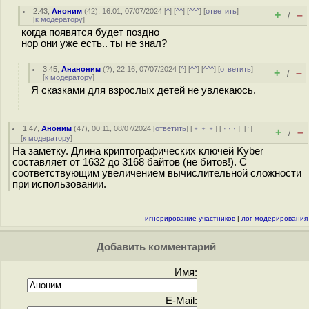
2.43
,
Аноним
(
42
), 16:01, 07/07/2024 [
^
] [
^^
] [
^^^
] [
ответить
]
+
–
/
[
к модератору
]
когда появятся будет поздно
нор они уже есть.. ты не знал?
3.45
,
Ананоним
(
?
), 22:16, 07/07/2024 [
^
] [
^^
] [
^^^
] [
ответить
]
+
–
/
[
к модератору
]
Я сказками для взрослых детей не увлекаюсь.
1.47
,
Аноним
(
47
), 00:11, 08/07/2024 [
ответить
] [
﹢﹢﹢
] [
· · ·
]
[
↑
]
+
–
/
[
к модератору
]
На заметку. Длина криптографических ключей Kyber
составляет от 1632 до 3168 байтов (не битов!). С
соответствующим увеличением вычислительной сложности
при использовании.
игнорирование участников
|
лог модерирования
Добавить комментарий
Имя:
E-Mail: