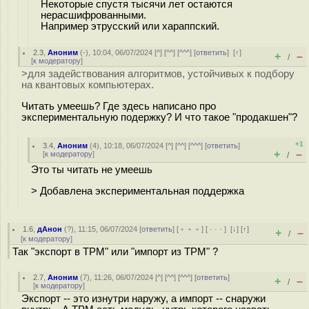
Некоторые спустя тысячи лет остаются
нерасшифрованными.
Например этрусский или хараппский.
2.3
,
Аноним
(
-
), 10:04, 06/07/2024 [
^
] [
^^
] [
^^^
] [
ответить
]
[
↑
]
+
–
/
[
к модератору
]
>для задействования алгоритмов, устойчивых к подбору
на квантовых компьютерах.
Читать умеешь? Где здесь написано про
экспериментальную подержку? И что такое "продакшен"?
+1
3.4
,
Аноним
(
4
), 10:18, 06/07/2024 [
^
] [
^^
] [
^^^
] [
ответить
]
+
–
[
к модератору
]
/
Это ты читать не умеешь
> Добавлена экспериментальная поддержка
1.6
,
дАнон
(
?
), 11:15, 06/07/2024 [
ответить
] [
﹢﹢﹢
] [
· · ·
]
[
↓
] [
↑
]
+
–
/
[
к модератору
]
Так "экспорт в TPM" или "импорт из TPM" ?
2.7
,
Аноним
(
7
), 11:26, 06/07/2024 [
^
] [
^^
] [
^^^
] [
ответить
]
+
–
/
[
к модератору
]
Экспорт -- это изнутри наружу, а импорт -- снаружи