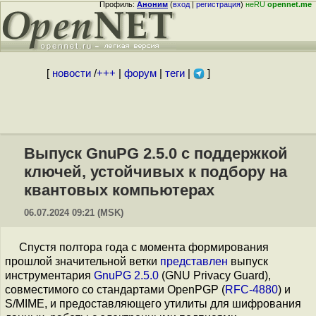
Профиль:
Аноним
(
вход
|
регистрация
)
неRU
opennet.me
[
новости
/
+++
|
форум
|
теги
|
]
Выпуск GnuPG 2.5.0 с поддержкой
ключей, устойчивых к подбору на
квантовых компьютерах
06.07.2024 09:21 (MSK)
Спустя полтора года с момента формирования
прошлой значительной ветки
представлен
выпуск
инструментария
GnuPG 2.5.0
(GNU Privacy Guard),
совместимого со стандартами OpenPGP (
RFC-4880
) и
S/MIME, и предоставляющего утилиты для шифрования