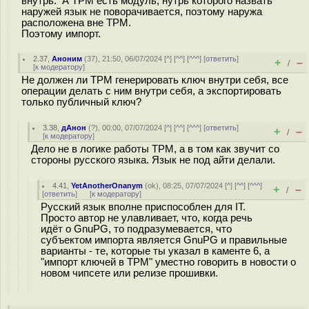
внутрь. А TPM есть модуль, нутрь которого назвать
наружей язык не поворачивается, поэтому наружа
расположена вне TPM.
Поэтому импорт.
2.37
,
Аноним
(
37
), 21:50, 06/07/2024 [
^
] [
^^
] [
^^^
] [
ответить
]
+
–
/
[
к модератору
]
Не должен ли TPM генерировать ключ внутри себя, все
операции делать с ним внутри себя, а экспортировать
только публичный ключ?
3.38
,
дАнон
(
?
), 00:00, 07/07/2024 [
^
] [
^^
] [
^^^
] [
ответить
]
+
–
/
[
к модератору
]
Дело не в логике работы TPM, а в том как звучит со
стороны русского языка. Язык не под айти делали.
4.41
,
YetAnotherOnanym
(
ok
), 08:25, 07/07/2024 [
^
] [
^^
] [
^^^
]
+
–
/
[
ответить
]
[
к модератору
]
Русский язык вполне приспособлен для IT.
Просто автор не улавливает, что, когда речь
идёт о GnuPG, то подразумевается, что
субъектом импорта является GnuPG и правильные
варианты - те, которые ты указал в каменте 6, а
"импорт ключей в TPM" уместно говорить в новости о
новом чипсете или релизе прошивки.