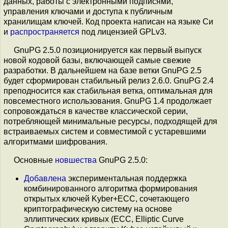
данных, работы с электронными подписями,
управления ключами и доступа к публичным
хранилищам ключей. Код проекта написан на языке Си
и
распространяется
под лицензией GPLv3.
GnuPG 2.5.0 позиционируется как первый выпуск
новой кодовой базы, включающей самые свежие
разработки. В дальнейшем на базе ветки GnuPG 2.5
будет сформирован стабильный релиз 2.6.0. GnuPG 2.4
преподносится как стабильная ветка, оптимальная для
повсеместного использования. GnuPG 1.4 продолжает
сопровождаться в качестве классической серии,
потребляющей минимальные ресурсы, подходящей для
встраиваемых систем и совместимой с устаревшими
алгоритмами шифрования.
Основные
новшества
GnuPG 2.5.0:
Добавлена
экспериментальная поддержка
комбинированного алгоритма формирования
открытых ключей Kyber+ECC, сочетающего
криптографическую систему на основе
эллиптических кривых (ECC, Elliptic Curve