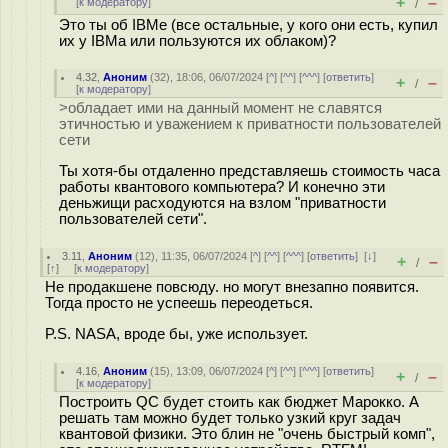
+
–
[
к модератору
]
/
Это ты об IBMе (все остальные, у кого они есть, купил
их у IBMа или пользуются их облаком)?
4.32
,
Аноним
(
32
), 18:06, 06/07/2024 [
^
] [
^^
] [
^^^
] [
ответить
]
+
–
/
[
к модератору
]
>обладает ими на данный момент не славятся
этичностью и уважением к приватности пользователей
сети
Ты хотя-бы отдаленно представляешь стоимость часа
работы квантового компьютера? И конечно эти
деньжищи расходуются на взлом "приватности
пользователей сети".
3.11
,
Аноним
(
12
), 11:35, 06/07/2024 [
^
] [
^^
] [
^^^
] [
ответить
]
[
↓
]
+
–
/
[
↑
] [
к модератору
]
Не продакшене повсюду. но могут внезапно появится.
Тогда просто не успеешь переодеться.
P.S. NASA, вроде бы, уже использует.
4.16
,
Аноним
(
15
), 13:09, 06/07/2024 [
^
] [
^^
] [
^^^
] [
ответить
]
+
–
/
[
к модератору
]
Построить QC будет стоить как бюджет Марокко. А
решать там можно будет только узкий круг задач
квантовой физики. Это блин не "очень быстрый комп",