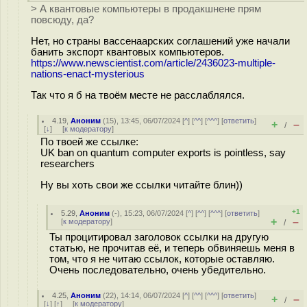
> А квантовые компьютеры в продакшнене прям
повсюду, да?
Нет, но страны вассенаарских соглашений уже начали
банить экспорт квантовых компьютеров.
https://www.newscientist.com/article/2436023-multiple-
nations-enact-mysterious
Так что я б на твоём месте не расслаблялся.
4.19
,
Аноним
(
15
), 13:45, 06/07/2024 [
^
] [
^^
] [
^^^
] [
ответить
]
+
–
/
[
↓
] [
к модератору
]
По твоей же ссылке:
UK ban on quantum computer exports is pointless, say
researchers
Ну вы хоть свои же ссылки читайте блин))
+1
5.29
,
Аноним
(
-
), 15:23, 06/07/2024 [
^
] [
^^
] [
^^^
] [
ответить
]
+
–
[
к модератору
]
/
Ты процитировал заголовок ссылки на другую
статью, не прочитав её, и теперь обвиняешь меня в
том, что я не читаю ссылок, которые оставляю.
Очень последовательно, очень убедительно.
4.25
,
Аноним
(
22
), 14:14, 06/07/2024 [
^
] [
^^
] [
^^^
] [
ответить
]
+
–
/
[
↓
] [
↑
] [
к модератору
]