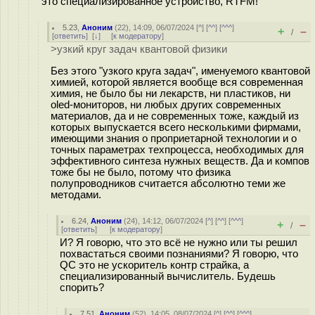
это специализированное устройство, RTFM!
5.23
,
Аноним
(
22
), 14:09, 06/07/2024 [
^
] [
^^
] [
^^^
]
+
–
/
[
ответить
]
[
↓
] [
к модератору
]
>узкий круг задач квантовой физики
Без этого "узкого круга задач", именуемого квантовой
химией, которой является вообще вся современная
химия, не было бы ни лекарств, ни пластиков, ни
oled-мониторов, ни любых других современных
материалов, да и не современных тоже, каждый из
которых выпускается всего несколькими фирмами,
имеющими знания о проприетарной технологии и о
точных параметрах техпроцесса, необходимых для
эффективного синтеза нужных веществ. Да и компов
тоже бы не было, потому что физика
полупроводников считается абсолютно теми же
методами.
6.24
,
Аноним
(
24
), 14:12, 06/07/2024 [
^
] [
^^
] [
^^^
]
+
–
/
[
ответить
]
[
к модератору
]
И? Я говорю, что это всё не нужно или ты решил
похвастаться своими познаниями? Я говорю, что
QC это не ускоритель контр страйка, а
специализированный вычислитель. Будешь
спорить?
7.51
,
Аноним
(
52
), 14:05, 08/07/2024 [
^
] [
^^
] [
^^^
]