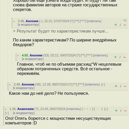
Хорошо бы ещё узнать когда будет. И будут ли там
снова фамилии авторов на страже государственных
секретов.
+1
3.46
,
Аноним
(
-
), 22:21, 07/07/2024 [
^
] [
^^
] [
^^^
] [
ответить
]
+
–
[
к модератору
]
/
> Результат будет по характеристикам лучше...
По каким характеристикам? По ширине внедрённых
бекдоров?
4.55
,
Аноним
(
53
), 02:12, 09/07/2024 [
^
] [
^^
] [
^^^
] [
ответить
]
+
–
/
[
к модератору
]
Главное, чтоб не по объемам расхищ^W нецелевым
образом потраченных средств. Всё остальное -
переживём.
2.49
,
Аноним
(
49
), 12:28, 08/07/2024 [
^
] [
^^
] [
^^^
] [
ответить
]
[
↑
]
+
–
/
[
к модератору
]
Какое нам до неё дело? Не пользуемся.
1.36
,
Ананоним
(
?
), 21:43, 06/07/2024 [
ответить
] [
﹢﹢﹢
] [
· · ·
]
[
↓
]
+
–
/
[
↑
] [
к модератору
]
Ого! Опять борются с мощностями несуществующих
компьютеров :D