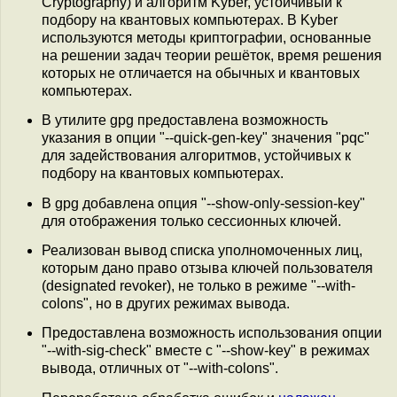
Cryptography) и алгоритм Kyber, устойчивый к
подбору на квантовых компьютерах. В Kyber
используются методы криптографии, основанные
на решении задач теории решёток, время решения
которых не отличается на обычных и квантовых
компьютерах.
В утилите gpg предоставлена возможность
указания в опции "--quick-gen-key" значения "pqc"
для задействования алгоритмов, устойчивых к
подбору на квантовых компьютерах.
В gpg добавлена опция "--show-only-session-key"
для отображения только сессионных ключей.
Реализован вывод списка уполномоченных лиц,
которым дано право отзыва ключей пользователя
(designated revoker), не только в режиме "--with-
colons", но в других режимах вывода.
Предоставлена возможность использования опции
"--with-sig-check" вместе с "--show-key" в режимах
вывода, отличных от "--with-colons".