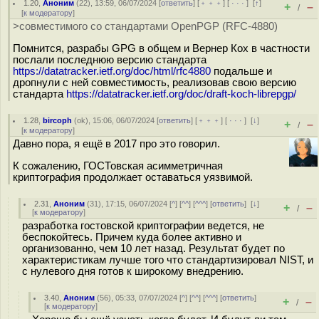
1.20
,
Аноним
(
22
), 13:59, 06/07/2024 [
ответить
] [
﹢﹢﹢
] [
· · ·
]
[
↑
]
+
–
/
[
к модератору
]
>совместимого со стандартами OpenPGP (RFC-4880)
Помнится, разрабы GPG в общем и Вернер Кох в частности
послали последнюю версию стандарта
https://datatracker.ietf.org/doc/html/rfc4880
подальше и
дропнули с ней совместимость, реализовав свою версию
стандарта
https://datatracker.ietf.org/doc/draft-koch-librepgp/
1.28
,
bircoph
(
ok
), 15:06, 06/07/2024 [
ответить
] [
﹢﹢﹢
] [
· · ·
]
[
↓
]
+
–
/
[
к модератору
]
Давно пора, я ещё в 2017 про это говорил.
К сожалению, ГОСТовская асимметричная
криптография продолжает оставаться уязвимой.
2.31
,
Аноним
(
31
), 17:15, 06/07/2024 [
^
] [
^^
] [
^^^
] [
ответить
]
[
↓
]
+
–
/
[
к модератору
]
разработка гостовской криптографии ведется, не
беспокойтесь. Причем куда более активно и
организованно, чем 10 лет назад. Результат будет по
характеристикам лучше того что стандартизировал NIST, и
с нулевого дня готов к широкому внедрению.
3.40
,
Аноним
(
56
), 05:33, 07/07/2024 [
^
] [
^^
] [
^^^
] [
ответить
]
+
–
/
[
к модератору
]