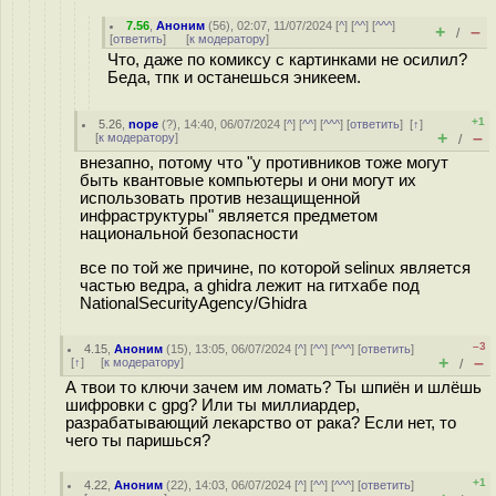
7.56
,
Аноним
(
56
), 02:07, 11/07/2024 [
^
] [
^^
] [
^^^
]
+
–
/
[
ответить
]
[
к модератору
]
Что, даже по комиксу с картинками не осилил?
Беда, тпк и останешься эникеем.
+1
5.26
,
nope
(
?
), 14:40, 06/07/2024 [
^
] [
^^
] [
^^^
] [
ответить
]
[
↑
]
+
–
[
к модератору
]
/
внезапно, потому что "у противников тоже могут
быть квантовые компьютеры и они могут их
использовать против незащищенной
инфраструктуры" является предметом
национальной безопасности
все по той же причине, по которой selinux является
частью ведра, а ghidra лежит на гитхабе под
NationalSecurityAgency/Ghidra
–3
4.15
,
Аноним
(
15
), 13:05, 06/07/2024 [
^
] [
^^
] [
^^^
] [
ответить
]
+
–
[
↑
] [
к модератору
]
/
А твои то ключи зачем им ломать? Ты шпиён и шлёшь
шифровки с gpg? Или ты миллиардер,
разрабатывающий лекарство от рака? Если нет, то
чего ты паришься?
+1
4.22
,
Аноним
(
22
), 14:03, 06/07/2024 [
^
] [
^^
] [
^^^
] [
ответить
]