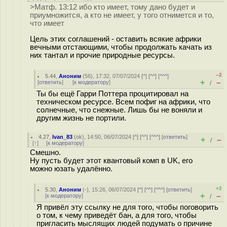
>Матф. 13:12 ибо кто имеет, тому дано будет и
приумножится, а кто не имеет, у того отнимется и то,
что имеет
Цель этих соглашений - оставить всякие африки
вечными отстающими, чтобы продолжать качать из
них тантал и прочие природные ресурсы.
–2
5.44
,
Аноним
(
56
), 17:32, 07/07/2024 [
^
] [
^^
] [
^^^
]
+
–
[
ответить
]
[
к модератору
]
/
Ты бы ещё Гарри Поттера процитировал на
техническом ресурсе. Всем пофиг на африки, что
солнечные, что снежные. Лишь бы не воняли и
другим жизнь не портили.
4.27
,
Ivan_83
(
ok
), 14:50, 06/07/2024 [
^
] [
^^
] [
^^^
] [
ответить
]
+
–
/
[
↑
] [
к модератору
]
Смешно.
Ну пусть будет этот квантовый комп в UK, его
можно юзать удалённо.
+2
5.30
,
Аноним
(
-
), 15:26, 06/07/2024 [
^
] [
^^
] [
^^^
] [
ответить
]
+
–
[
к модератору
]
/
Я привёл эту ссылку не для того, чтобы поговорить
о том, к чему приведёт бан, а для того, чтобы
пригласить мыслящих людей подумать о причине