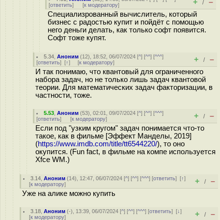
+
–
/
[
ответить
]
[
к модератору
]
Специализрованный вычислитель, который
бизнес с радостью купит и пойдёт с помощью
него деньги делать, как только софт появится.
Софт тоже купят.
5.34
,
Аноним
(
12
), 18:52, 06/07/2024 [
^
] [
^^
] [
^^^
]
+
–
/
[
ответить
]
[
↑
] [
к модератору
]
И так понимаю, что квантовый для ограниченного
набора задач, но не только лишь задач квантовой
теории. Для математических задач факторизации, в
частности, тоже.
5.53
,
Аноним
(
53
), 02:01, 09/07/2024 [
^
] [
^^
] [
^^^
]
+
–
/
[
ответить
]
[
к модератору
]
Если под "узким кругом" задач понимается что-то
такое, как в фильме [Эффект Манделы, 2019]
(
https://www.imdb.com/title/tt6544220/
), то оно
окупится. (Fun fact, в фильме на компе используется
Xfce WM.)
3.14
,
Аноним
(
14
), 12:47, 06/07/2024 [
^
] [
^^
] [
^^^
] [
ответить
]
[
↑
]
+
–
/
[
к модератору
]
Уже на алике можно купить
3.18
,
Аноним
(
-
), 13:39, 06/07/2024 [
^
] [
^^
] [
^^^
] [
ответить
]
[
↓
]
+
–
/
[
к модератору
]