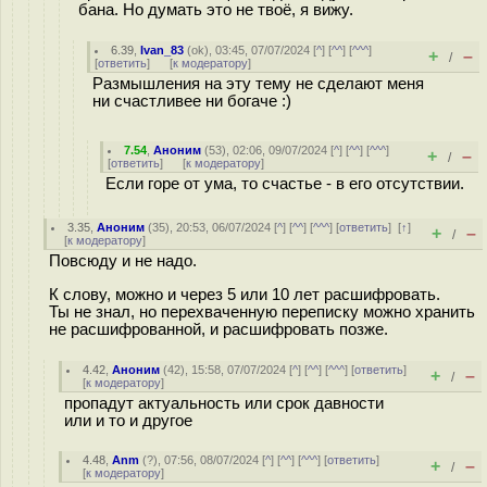
бана. Но думать это не твоё, я вижу.
6.39
,
Ivan_83
(
ok
), 03:45, 07/07/2024 [
^
] [
^^
] [
^^^
]
+
–
/
[
ответить
]
[
к модератору
]
Размышления на эту тему не сделают меня
ни счастливее ни богаче :)
7.54
,
Аноним
(
53
), 02:06, 09/07/2024 [
^
] [
^^
] [
^^^
]
+
–
/
[
ответить
]
[
к модератору
]
Если горе от ума, то счастье - в его отсутствии.
3.35
,
Аноним
(
35
), 20:53, 06/07/2024 [
^
] [
^^
] [
^^^
] [
ответить
]
[
↑
]
+
–
/
[
к модератору
]
Повсюду и не надо.
К слову, можно и через 5 или 10 лет расшифровать.
Ты не знал, но перехваченную переписку можно хранить
не расшифрованной, и расшифровать позже.
4.42
,
Аноним
(
42
), 15:58, 07/07/2024 [
^
] [
^^
] [
^^^
] [
ответить
]
+
–
/
[
к модератору
]
пропадут актуальность или срок давности
или и то и другое
4.48
,
Anm
(
?
), 07:56, 08/07/2024 [
^
] [
^^
] [
^^^
] [
ответить
]
+
–
/
[
к модератору
]