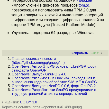
Переработана обработка ошибок и
налажен
импорт ключей в фоновом процессе
tpm2d
,
позволяющем использовать чипы TPM 2.0 для
защиты закрытых ключей и выполнения операций
шифрования или создания цифровых подписей на
стороне TPM-модуля (Trusted Platform Module).
Улучшена поддержка 64-разрядных Windows.
+
–
исправить
/
+22
Главная ссылка к новости
(
https://github.com/gpg/gnupg/r...
)
OpenNews: Автор GnuPG основал LibrePGP, форк
стандарта OpenPGP
OpenNews: Выпуск GnuPG 2.4.0
OpenNews: Уязвимость в LibKSBA, приводящая к
выполнению кода при обработке S/MIME в GnuPG
OpenNews: Доступен NeoPG 0.0.6, форк GnuPG 2
OpenNews: Разработчики GnuPG предупредили о
трудноустранимой атаке на серверы ключей
Лицензия:
CC BY 3.0
Короткая ссылка: https://opennet.ru/61498-gnupg