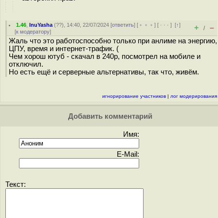
1.46
,
InuYasha
(
??
), 14:40, 22/07/2024 [
ответить
] [
﹢﹢﹢
] [
· · ·
]
[
↑
]
+
–
/
[
к модератору
]
Жаль что это работоспособно только при анлиме на энергию,
ЦПУ, время и интернет-трафик. (
Чем хорош ютуб - скачал в 240p, посмотрел на мобиле и
отключил.
Но есть ещё и серверные альтернативы, так что, живём.
игнорирование участников
|
лог модерирования
Добавить комментарий
Имя:
E-Mail:
Текст: