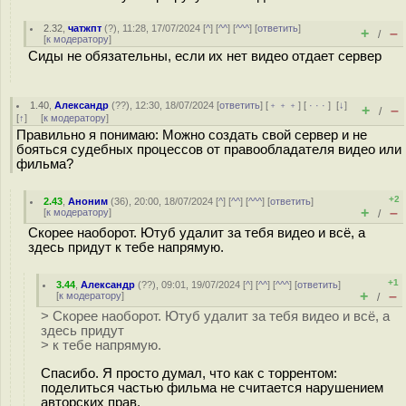
2.32
,
чатжпт
(
?
), 11:28, 17/07/2024 [
^
] [
^^
] [
^^^
] [
ответить
]
+
–
/
[
к модератору
]
Сиды не обязательны, если их нет видео отдает сервер
1.40
,
Александр
(
??
), 12:30, 18/07/2024 [
ответить
] [
﹢﹢﹢
] [
· · ·
]
[
↓
]
+
–
/
[
↑
] [
к модератору
]
Правильно я понимаю: Можно создать свой сервер и не
бояться судебных процессов от правообладателя видео или
фильма?
+2
2.43
,
Аноним
(
36
), 20:00, 18/07/2024 [
^
] [
^^
] [
^^^
] [
ответить
]
+
–
[
к модератору
]
/
Скорее наоборот. Ютуб удалит за тебя видео и всё, а
здесь придут к тебе напрямую.
+1
3.44
,
Александр
(
??
), 09:01, 19/07/2024 [
^
] [
^^
] [
^^^
] [
ответить
]
+
–
[
к модератору
]
/
> Скорее наоборот. Ютуб удалит за тебя видео и всё, а
здесь придут
> к тебе напрямую.
Спасибо. Я просто думал, что как с торрентом:
поделиться частью фильма не считается нарушением
авторских прав.