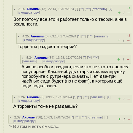
+1
3.14
,
Аноним
(
13
), 22:14, 16/07/2024 [
^
] [
^^
] [
^^^
] [
ответить
]
[
↓
]
+
–
[
к модератору
]
/
Вот поэтому все это и работает только с теории, а не в
реальности.
–1
4.25
,
Аноним
(
6
), 09:13, 17/07/2024 [
^
] [
^^
] [
^^^
] [
ответить
]
+
–
[
к модератору
]
/
Торренты раздают в теории?
5.34
,
Аноним
(
34
), 13:28, 17/07/2024 [
^
] [
^^
] [
^^^
]
+
–
/
[
ответить
]
[
к модератору
]
А их не особо и раздают, если это не что-то свежее/
популярное. Какой-нибудь старый фильм/игрушку
попробуйте с рутрекера скачать. Нет, два-три
идейных сида будет (но не факт), к которым ещё
поди подключись.
3.24
,
Аноним
(
6
), 09:12, 17/07/2024 [
^
] [
^^
] [
^^^
] [
ответить
]
[
↑
]
+
–
/
[
к модератору
]
А торренты тоже не раздаешь?
2.37
,
Аноним
(
36
), 16:03, 17/07/2024 [
^
] [
^^
] [
^^^
] [
ответить
]
[
↑
]
+
–
/
[
к модератору
]
> В этом и есть смысл...