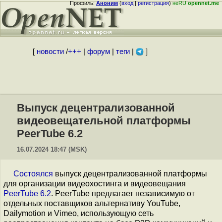
Профиль:
Аноним
(
вход
|
регистрация
)
неRU
opennet.me
[
новости
/
+++
|
форум
|
теги
|
]
Выпуск децентрализованной
видеовещательной платформы
PeerTube 6.2
16.07.2024 18:47 (MSK)
Состоялся
выпуск децентрализованной платформы
для организации видеохостинга и видеовещания
PeerTube 6.2
. PeerTube предлагает независимую от
отдельных поставщиков альтернативу YouTube,
Dailymotion и Vimeo, использующую сеть