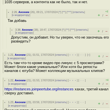
1035 серверов, а контента как не было, так и нет.
+2
2.26
,
Аноним
(
26
), 09:21, 17/07/2024 [
^
] [
^^
] [
^^^
] [
ответить
]
+
–
[
к модератору
]
/
Так добавь
3.38
,
Аноним
(
38
), 18:47, 17/07/2024 [
^
] [
^^
] [
^^^
] [
ответить
]
+
–
/
[
к модератору
]
Допустим, он добавит. Но ты уверен, что не захочешь его
развидеть?
1.21
,
Аноним
(
21
), 01:51, 17/07/2024 [
ответить
] [
﹢﹢﹢
] [
· · ·
]
[
↑
]
+
–
/
[
к модератору
]
Есть там что-то кроме видео про линукс с 5 просмотрами?
Может блоги какие уникальные? Или хотя бы репосты
каналов с ютуба? Может коллекции музыкальных клипов?
+4
1.22
,
Аноним
(
21
), 01:53, 17/07/2024 [
ответить
] [
﹢﹢﹢
] [
· · ·
]
+
–
[
к модератору
]
/
https://instances.joinpeertube.org/instances
хахах, третий канал
сверху доставил.
1.23
,
Аноним
(
23
), 03:59, 17/07/2024 [
ответить
] [
﹢﹢﹢
] [
· · ·
]
+
–
/
[
к модератору
]