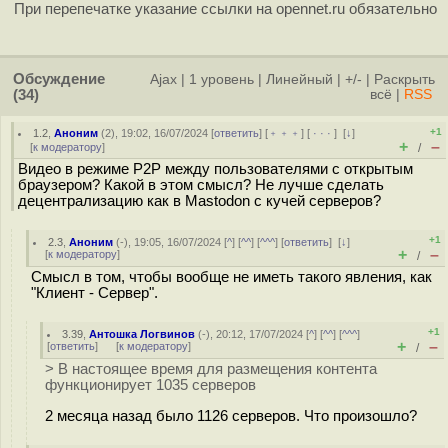
При перепечатке указание ссылки на opennet.ru обязательно
Обсуждение
Ajax
|
1 уровень
|
Линейный
|
+/-
|
Раскрыть
(34)
всё
|
RSS
+1
1.2
,
Аноним
(
2
), 19:02, 16/07/2024 [
ответить
] [
﹢﹢﹢
] [
· · ·
]
[
↓
]
+
–
[
к модератору
]
/
Видео в режиме P2P между пользователями с открытым
браузером? Какой в этом смысл? Не лучше сделать
децентрализацию как в Mastodon с кучей серверов?
+1
2.3
,
Аноним
(
-
), 19:05, 16/07/2024 [
^
] [
^^
] [
^^^
] [
ответить
]
[
↓
]
+
–
[
к модератору
]
/
Смысл в том, чтобы вообще не иметь такого явления, как
"Клиент - Сервер".
+1
3.39
,
Антошка Логвинов
(-), 20:12, 17/07/2024 [
^
] [
^^
] [
^^^
]
+
–
[
ответить
]
[
к модератору
]
/
> В настоящее время для размещения контента
функционирует 1035 серверов
2 месяца назад было 1126 серверов. Что произошло?