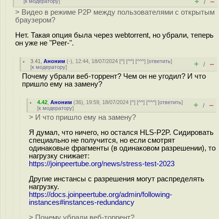
+
–
[
к модератору
]
/
> Видео в режиме P2P между пользователями с открытым
браузером?
Нет. Такая опция была через webtorrent, но убрали, теперь
он уже не "Peer-".
3.41
,
Аноним
(
-
), 12:44, 18/07/2024 [
^
] [
^^
] [
^^^
] [
ответить
]
+
–
/
[
к модератору
]
Почему убрали веб-торрент? Чем он не угодил? И что
пришло ему на замену?
4.42
,
Аноним
(
36
), 19:59, 18/07/2024 [
^
] [
^^
] [
^^^
] [
ответить
]
+
–
/
[
к модератору
]
> И что пришло ему на замену?
Я думал, что ничего, но остался HLS-P2P. Сидировать
специально не получится, но если смотрят
одинаковые фрагменты (в одинаковом разрешении), то
нагрузку снижает:
https://joinpeertube.org/news/stress-test-2023
Другие инстансы с разрешения могут распределять
нагрузку.
https://docs.joinpeertube.org/admin/following-
instances#instances-redundancy
> Почему убрали веб-торрент?