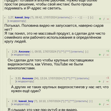
Продукт готовый и вполне рабочий. Нужно еще более
простое решение, чтобы свой инстанс было проще
поднимать и IP-адрес не светить.
1.27
,
kawaii_boy
(
?
), 09:42, 17/07/2024 [
ответить
] [
﹢﹢﹢
] [
· · ·
]
[
↓
]
+
–
/
[
к модератору
]
Потыкал. Половина видео не запускается, наверно сидов
нет?
Я так понял, это не массовый продукт, а сделан для чисто
семейного или рабочего использования в определённом
кругу людей.
+1
2.29
,
Аноним
(
-
), 09:55, 17/07/2024 [
^
] [
^^
] [
^^^
] [
ответить
]
[
↓
]
+
–
[
к модератору
]
/
Он сделан для того чтобы крупные поставщикики
видеоконтента, как Vimeo, YouTube не были
монополистами.
–1
3.33
,
Аноним
(
34
), 13:24, 17/07/2024 [
^
] [
^^
] [
^^^
] [
ответить
]
+
–
[
к модератору
]
/
А других не таких крупных видеохостингов у нас нет, что
нужен ещё один?
+1
2.30
,
kawaii_boy
(
?
), 10:10, 17/07/2024 [
^
] [
^^
] [
^^^
] [
ответить
]
[
↑
]
+
–
[
к модератору
]
/
Я слышал это уже про рутуб и вк-видео.