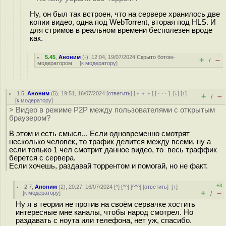
Ну, он был так встроен, что на сервере хранилось две
копии видео, одна под WebTorrent, вторая под HLS. И
для стримов в реальном времени бесполезен вроде
как.
5.45
,
Аноним
(
-
), 12:04, 19/07/2024
Скрыто ботом-
+
–
/
модератором
[
к модератору
]
1.5
,
Аноним
(
5
), 19:51, 16/07/2024 [
ответить
] [
﹢﹢﹢
] [
· · ·
]
[
↓
] [
↑
]
+
–
/
[
к модератору
]
> Видео в режиме P2P между пользователями с открытым
браузером?
В этом и есть смысл... Если одновременно смотрят
несколько человек, то трафик делится между всеми, ну а
если только 1 чел смотрит данное видео, то весь траффик
берется с сервера.
Если хочешь, раздавай торрентом и помогай, но не факт.
+3
2.7
,
Аноним
(
2
), 20:27, 16/07/2024 [
^
] [
^^
] [
^^^
] [
ответить
]
[
↓
]
+
–
[
к модератору
]
/
Ну я в теории не против на своём сервачке хостить
интересные мне каналы, чтобы народ смотрел. Но
раздавать с ноута или телефона, нет уж, спасибо.