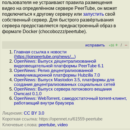
пользователя не устраивают правила размещения
видео на определённом сервере PeerTube, он может
подключиться к другому серверу или
запустить
свой
собственный сервер. Для быстрого развёртывания
сервера предоставляется преднастроенный образ в
формате Docker (chocobozzz/peertube).
+
–
исправить
/
+16
Главная ссылка к новости
(
https://joinpeertube.org/news/...
)
OpenNews: Выпуск децентрализованной
видеовещательной платформы PeerTube 6.1
OpenNews: Релиз децентрализованной
коммуникационной платформы Hubzilla 7.0
OpenNews: Выпуск Mastodon 3.5, платформы для
создания децентрализованных социальных сетей
OpenNews: Выпуск сервера потокового вещания
Owncast 0.1.0
OpenNews: WebTorrent, самодостаточный torrent-клиент,
работающий внутри браузера
Лицензия:
CC BY 3.0
Короткая ссылка: https://opennet.ru/61559-peertube
Ключевые слова:
peertube
,
video