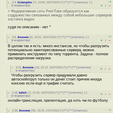
+4
2.4
,
Golangdev
(
?
), 19:09, 16/07/2024 [
^
] [
^^
] [
^^^
] [
ответить
]
[
↑
]
+
–
[
к модератору
]
/
> Федеративная сеть PeerTube образуется как
содружество связанных между собой небольших серверов
хостинга видео
судя по описанию - нет ^
+3
2.6
,
Аноним
(
6
), 19:51, 16/07/2024 [
^
] [
^^
] [
^^^
] [
ответить
]
[
↓
]
+
–
[
к модератору
]
/
В целом так и есть: много инстансов, но чтобы разгрузить
потенциально заинтересованные сервера, можно
применить инструмент по типу торрента. Задача - полное
распределение нагрузки.
3.13
,
Аноним
(
13
), 22:13, 16/07/2024 [
^
] [
^^
] [
^^^
] [
ответить
]
+
–
/
[
к модератору
]
Чтобы разгрузить сервер придумали давно
автоскейлгруп только он денег стоит причем иногда
конских если ещё и трафик считать.
2.16
,
kalich
(
?
), 22:34, 16/07/2024 [
^
] [
^^
] [
^^^
] [
ответить
]
[
↑
]
+
–
/
[
к модератору
]
онлайн-трансляция, презентация, да хоть чм по футболу
+1
2.36
,
Аноним
(
36
), 15:34, 17/07/2024 [
^
] [
^^
] [
^^^
] [
ответить
]