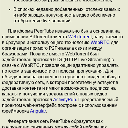
В списках недавно добавленных, отслеживаемых
и набирающих популярность видео обеспечено
отображение live-вещаний.
Платформа PeerTube изначально была основана на
применении BitTorrent-клиента
WebTorrent
, запускаемого
в браузере и использующего технологию
WebRTC
для
организации прямого P2P-канала связи между
браузерами. Позднее вместо WebTorrent был
задействован протокол HLS (HTTP Live Streaming) в
связке с WebRTC, позволяющий адаптивно управлять
потоком в зависимости от полосы пропускания. Для
объединения разрозненных серверов с видео в общую
федеративную сеть, в которой посетители участвуют в
доставке контента и имеют возможность подписки на
каналы и получения уведомлений о новых видео,
задействован протокол
ActivityPub
. Предоставляемый
проектом web-интерфейс построен с использованием
фреймворка
Angular
.
Федеративная сеть PeerTube образуется как
содружество связанных между собой небольших