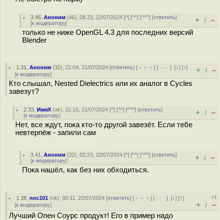
3.46
,
Аноним
(
46
), 08:23, 22/07/2024 [
^
] [
^^
] [
^^^
] [
ответить
]
+
–
/
[
к модератору
]
только не ниже OpenGL 4.3 для последних версий
Blender
1.31
,
Аноним
(
32
), 21:04, 21/07/2024 [
ответить
] [
﹢﹢﹢
] [
· · ·
]
[
↓
] [
↑
]
+
–
/
[
к модератору
]
Кто слышал, Nested Dielectrics или их аналог в Cycles
завезут?
2.33
,
ИмяХ
(
ok
), 21:15, 21/07/2024 [
^
] [
^^
] [
^^^
] [
ответить
]
+
–
/
[
к модератору
]
Нет, все ждут, пока кто-то другой завезёт. Если тебе
невтерпёж - запили сам
3.41
,
Аноним
(
32
), 02:23, 22/07/2024 [
^
] [
^^
] [
^^^
] [
ответить
]
+
–
/
[
к модератору
]
Пока нашёл, как без них обходиться.
+1
1.38
,
noc101
(
ok
), 00:11, 22/07/2024 [
ответить
] [
﹢﹢﹢
] [
· · ·
]
[
↓
] [
↑
]
+
–
[
к модератору
]
/
Лучший Опен Соурс продукт! Его в пример надо