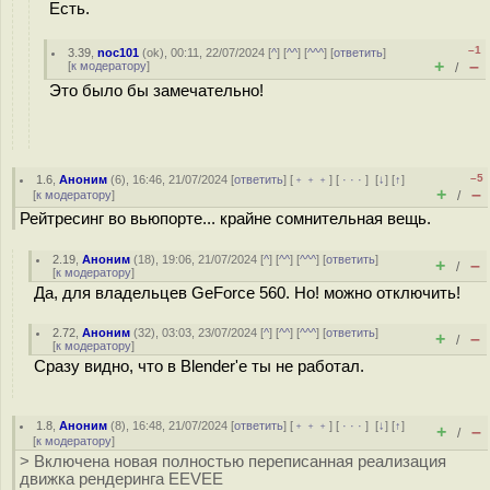
Есть.
–1
3.39
,
noc101
(
ok
), 00:11, 22/07/2024 [
^
] [
^^
] [
^^^
] [
ответить
]
+
–
[
к модератору
]
/
Это было бы замечательно!
–5
1.6
,
Аноним
(
6
), 16:46, 21/07/2024 [
ответить
] [
﹢﹢﹢
] [
· · ·
]
[
↓
] [
↑
]
+
–
[
к модератору
]
/
Рейтресинг во вьюпорте... крайне сомнительная вещь.
2.19
,
Аноним
(
18
), 19:06, 21/07/2024 [
^
] [
^^
] [
^^^
] [
ответить
]
+
–
/
[
к модератору
]
Да, для владельцев GeForce 560. Но! можно отключить!
2.72
,
Аноним
(
32
), 03:03, 23/07/2024 [
^
] [
^^
] [
^^^
] [
ответить
]
+
–
/
[
к модератору
]
Сразу видно, что в Blender'е ты не работал.
1.8
,
Аноним
(
8
), 16:48, 21/07/2024 [
ответить
] [
﹢﹢﹢
] [
· · ·
]
[
↓
] [
↑
]
+
–
/
[
к модератору
]
> Включена новая полностью переписанная реализация
движка рендеринга EEVEE