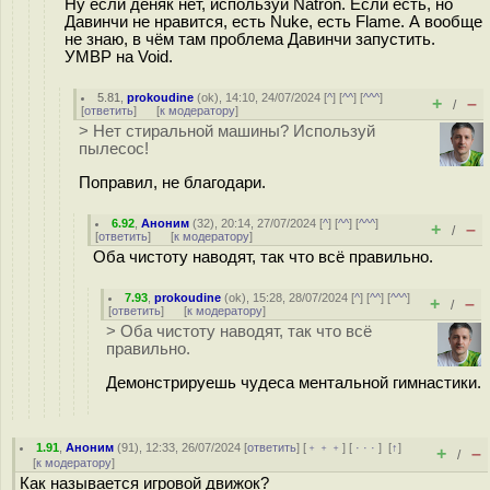
Ну если деняк нет, используй Natron. Если есть, но
Давинчи не нравится, есть Nuke, есть Flame. А вообще
не знаю, в чём там проблема Давинчи запустить.
УМВР на Void.
5.81
,
prokoudine
(
ok
), 14:10, 24/07/2024 [
^
] [
^^
] [
^^^
]
+
–
/
[
ответить
]
[
к модератору
]
> Нет стиральной машины? Используй
пылесос!
Поправил, не благодари.
6.92
,
Аноним
(
32
), 20:14, 27/07/2024 [
^
] [
^^
] [
^^^
]
+
–
/
[
ответить
]
[
к модератору
]
Оба чистоту наводят, так что всё правильно.
7.93
,
prokoudine
(
ok
), 15:28, 28/07/2024 [
^
] [
^^
] [
^^^
]
+
–
/
[
ответить
]
[
к модератору
]
> Оба чистоту наводят, так что всё
правильно.
Демонстрируешь чудеса ментальной гимнастики.
1.91
,
Аноним
(
91
), 12:33, 26/07/2024 [
ответить
] [
﹢﹢﹢
] [
· · ·
]
[
↑
]
+
–
/
[
к модератору
]
Как называется игровой движок?