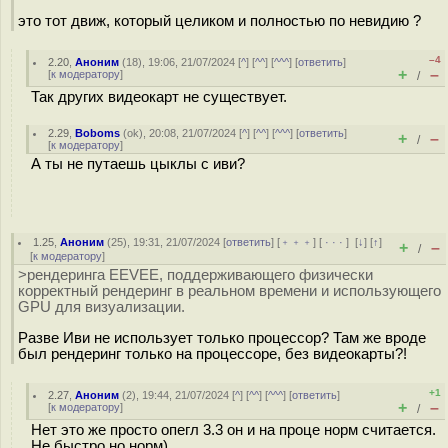
это тот движ, который целиком и полностью по невидию ?
–4
2.20
,
Аноним
(
18
), 19:06, 21/07/2024 [
^
] [
^^
] [
^^^
] [
ответить
]
+
–
[
к модератору
]
/
Так других видеокарт не существует.
2.29
,
Boboms
(
ok
), 20:08, 21/07/2024 [
^
] [
^^
] [
^^^
] [
ответить
]
+
–
/
[
к модератору
]
А ты не путаешь цыклы с иви?
1.25
,
Аноним
(
25
), 19:31, 21/07/2024 [
ответить
] [
﹢﹢﹢
] [
· · ·
]
[
↓
] [
↑
]
+
–
/
[
к модератору
]
>рендеринга EEVEE, поддерживающего физически
корректный рендеринг в реальном времени и использующего
GPU для визуализации.
Разве Иви не использует только процессор? Там же вроде
был рендеринг только на процессоре, без видеокарты?!
+1
2.27
,
Аноним
(
2
), 19:44, 21/07/2024 [
^
] [
^^
] [
^^^
] [
ответить
]
+
–
[
к модератору
]
/
Нет это же просто опегл 3.3 он и на проце норм считается.
Не быстро но норм)