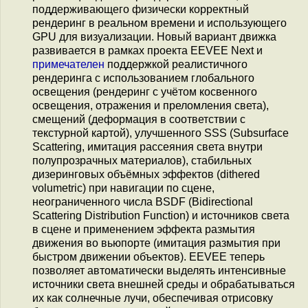
поддерживающего физически корректный
рендеринг в реальном времени и использующего
GPU для визуализации. Новый вариант движка
развивается в рамках проекта EEVEE Next и
примечателен
поддержкой реалистичного
рендеринга с использованием глобального
освещения (рендеринг с учётом косвенного
освещения, отражения и преломления света),
смещений (деформация в соответствии с
текстурной картой), улучшенного SSS (Subsurface
Scattering, имитация рассеяния света внутри
полупрозрачных материалов), стабильных
дизеринговых объёмных эффектов (dithered
volumetric) при навигации по сцене,
неограниченного числа BSDF (Bidirectional
Scattering Distribution Function) и источников света
в сцене и применением эффекта размытия
движения во вьюпорте (имитация размытия при
быстром движении объектов). EEVEE теперь
позволяет автоматически выделять интенсивные
источники света внешней среды и обрабатываться
их как солнечные лучи, обеспечивая отрисовку