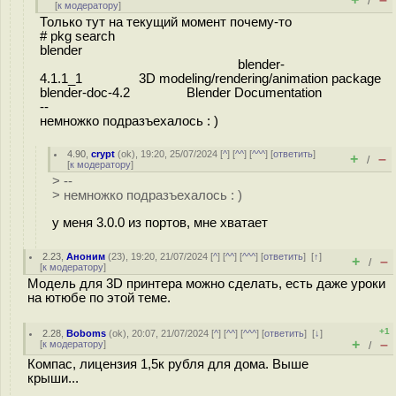
/
[
к модератору
]
Только тут на текущий момент почему-то
# pkg search
blender
blender-
4.1.1_1 3D modeling/rendering/animation package
blender-doc-4.2 Blender Documentation
--
немножко подразъехалось : )
4.90
,
crypt
(
ok
), 19:20, 25/07/2024 [
^
] [
^^
] [
^^^
] [
ответить
]
+
–
/
[
к модератору
]
> --
> немножко подразъехалось : )
у меня 3.0.0 из портов, мне хватает
2.23
,
Аноним
(
23
), 19:20, 21/07/2024 [
^
] [
^^
] [
^^^
] [
ответить
]
[
↑
]
+
–
/
[
к модератору
]
Модель для 3D принтера можно сделать, есть даже уроки
на ютюбе по этой теме.
+1
2.28
,
Boboms
(
ok
), 20:07, 21/07/2024 [
^
] [
^^
] [
^^^
] [
ответить
]
[
↓
]
+
–
[
к модератору
]
/
Компас, лицензия 1,5к рубля для дома. Выше
крыши...