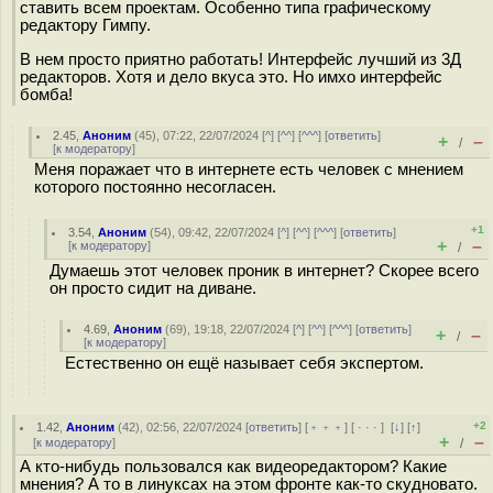
ставить всем проектам. Особенно типа графическому
редактору Гимпу.
В нем просто приятно работать! Интерфейс лучший из 3Д
редакторов. Хотя и дело вкуса это. Но имхо интерфейс
бомба!
2.45
,
Аноним
(
45
), 07:22, 22/07/2024 [
^
] [
^^
] [
^^^
] [
ответить
]
+
–
/
[
к модератору
]
Меня поражает что в интернете есть человек с мнением
которого постоянно несогласен.
+1
3.54
,
Аноним
(
54
), 09:42, 22/07/2024 [
^
] [
^^
] [
^^^
] [
ответить
]
+
–
[
к модератору
]
/
Думаешь этот человек проник в интернет? Скорее всего
он просто сидит на диване.
4.69
,
Аноним
(
69
), 19:18, 22/07/2024 [
^
] [
^^
] [
^^^
] [
ответить
]
+
–
/
[
к модератору
]
Естественно он ещё называет себя экспертом.
+2
1.42
,
Аноним
(
42
), 02:56, 22/07/2024 [
ответить
] [
﹢﹢﹢
] [
· · ·
]
[
↓
] [
↑
]
+
–
[
к модератору
]
/
А кто-нибудь пользовался как видеоредактором? Какие
мнения? А то в линуксах на этом фронте как-то скудновато.