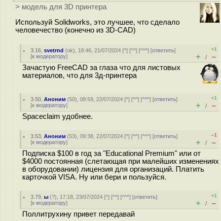
> модель для 3D принтера
Используй Solidworks, это лучшее, что сделало
человечество (конечно из 3D-CAD)
+1
3.16
,
svetrnd
(
ok
), 18:46, 21/07/2024 [
^
] [
^^
] [
^^^
] [
ответить
]
+
–
[
к модератору
]
/
Зачастую FreeCAD за глаза что для листовых
материалов, что для 3д-принтера
+1
3.50
,
Аноним
(
50
), 08:59, 22/07/2024 [
^
] [
^^
] [
^^^
] [
ответить
]
+
–
[
к модератору
]
/
Spaceclaim удобнее.
–1
3.53
,
Аноним
(
53
), 09:38, 22/07/2024 [
^
] [
^^
] [
^^^
] [
ответить
]
+
–
[
к модератору
]
/
Подписка $100 в год за "Educational Premium" или от
$4000 постоянная (слетающая при малейших изменениях
в оборудовании) лицензия для организаций. Платить
карточкой VISA. Ну или бери и пользуйся.
+1
3.79
,
ы
(
?
), 17:18, 23/07/2024 [
^
] [
^^
] [
^^^
] [
ответить
]
+
–
[
к модератору
]
/
Поллитрухину привет передавай