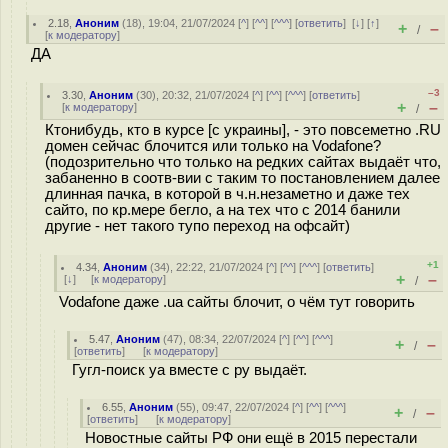
2.18
,
Аноним
(
18
), 19:04, 21/07/2024 [
^
] [
^^
] [
^^^
] [
ответить
]
[
↓
] [
↑
]
+
–
/
[
к модератору
]
ДА
–3
3.30
,
Аноним
(
30
), 20:32, 21/07/2024 [
^
] [
^^
] [
^^^
] [
ответить
]
+
–
[
к модератору
]
/
Ктонибудь, кто в курсе [с украины], - это повсеметно .RU
домен сейчас блочится или только на Vodafone?
(подозрительно что только на редких сайтах выдаёт что,
забаненно в соотв-вии с таким то постановлением далее
длинная пачка, в которой в ч.н.незаметно и даже тех
сайто, по кр.мере бегло, а на тех что с 2014 банили
другие - нет такого тупо переход на офсайт)
+1
4.34
,
Аноним
(
34
), 22:22, 21/07/2024 [
^
] [
^^
] [
^^^
] [
ответить
]
+
–
[
↓
] [
к модератору
]
/
Vodafone даже .ua сайты блочит, о чём тут говорить
5.47
,
Аноним
(
47
), 08:34, 22/07/2024 [
^
] [
^^
] [
^^^
]
+
–
/
[
ответить
]
[
к модератору
]
Гугл-поиск уа вместе с ру выдаёт.
6.55
,
Аноним
(
55
), 09:47, 22/07/2024 [
^
] [
^^
] [
^^^
]
+
–
/
[
ответить
]
[
к модератору
]
Новостные сайты РФ они ещё в 2015 перестали