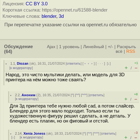
Лицензия:
CC BY 3.0
Короткая ссылка: https://opennet.ru/61588-blender
Ключевые слова:
blender
,
3d
При перепечатке указание ссылки на opennet.ru обязательно
Обсуждение
Ajax
|
1 уровень
|
Линейный
|
+/-
|
Раскрыть
(64)
всё
|
RSS
+1
1.1
,
Diozan
(
ok
), 16:31, 21/07/2024 [
ответить
] [
﹢﹢﹢
] [
· · ·
]
[
↓
]
+
–
[
к модератору
]
/
Народ, это чисто мультики делать, или модель для 3D
принтера на нём можно тоже сваять?
+8
2.2
,
Аноним
(
2
), 16:35, 21/07/2024 [
^
] [
^^
] [
^^^
] [
ответить
]
+
–
[
к модератору
]
/
Для 3д принтера тебе нужно любой cad, а потом слайсер.
Блендер для этого мало подходит. Только если ты
художественную фигуру решил сделать, а не деталь. У
блендер есть плагин, но он фиговый и отстой.
–3
2.14
,
Xenia Joness
(
ok
), 18:33, 21/07/2024 [
^
] [
^^
] [
^^^
] [
ответить
]
+
–
[
↓
] [
к модератору
]
/