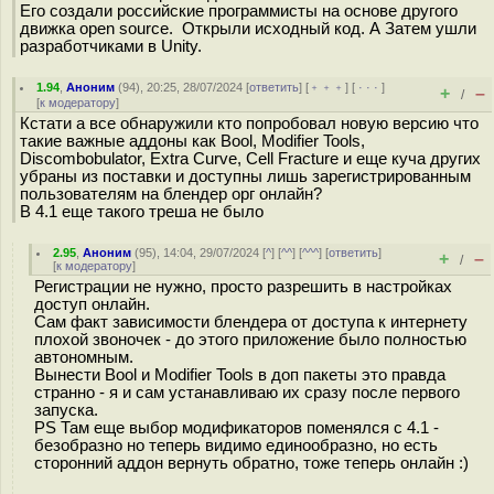
Его создали российские программисты на основе другого
движка open source. Открыли исходный код. А Затем ушли
разработчиками в Unity.
1.94
,
Аноним
(
94
), 20:25, 28/07/2024 [
ответить
] [
﹢﹢﹢
] [
· · ·
]
+
–
/
[
к модератору
]
Кстати а все обнаружили кто попробовал новую версию что
такие важные аддоны как Bool, Modifier Tools,
Discombobulator, Extra Curve, Cell Fracture и еще куча других
убраны из поставки и доступны лишь зарегистрированным
пользователям на блендер орг онлайн?
В 4.1 еще такого треша не было
2.95
,
Аноним
(
95
), 14:04, 29/07/2024 [
^
] [
^^
] [
^^^
] [
ответить
]
+
–
/
[
к модератору
]
Регистрации не нужно, просто разрешить в настройках
доступ онлайн.
Сам факт зависимости блендера от доступа к интернету
плохой звоночек - до этого приложение было полностью
автономным.
Вынести Bool и Modifier Tools в доп пакеты это правда
странно - я и сам устанавливаю их сразу после первого
запуска.
PS Там еще выбор модификаторов поменялся с 4.1 -
безобразно но теперь видимо единообразно, но есть
сторонний аддон вернуть обратно, тоже теперь онлайн :)