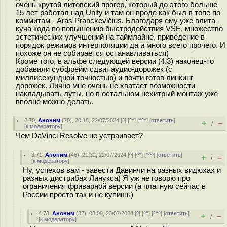
очень крутой литовский прогер, который до этого больше
15 лет работал над Unity и там он вроде как был в топе по
коммитам - Aras Pranckevičius. Благодаря ему уже влита
куча кода по повышению быстродействия VSE, множество
эстетических улучшений на таймлайне, приведение в
порядок режимов интерполяции да и много всего прочего. И
похоже он не собирается останавливаться)
Кроме того, в альфе следующей версии (4.3) наконец-то
добавили субфрейм сдвиг аудио-дорожек (с
миллисекундной точностью) и почти готов линкинг
дорожек. Лично мне очень не хватает возможности
накладывать луты, но в остальном нехитрый монтаж уже
вполне можно делать.
2.70
,
Аноним
(
70
), 20:18, 22/07/2024 [
^
] [
^^
] [
^^^
] [
ответить
]
+
–
/
[
к модератору
]
Чем DaVinci Resolve не устраивает?
3.71
,
Аноним
(
46
), 21:32, 22/07/2024 [
^
] [
^^
] [
^^^
] [
ответить
]
+
–
/
[
к модератору
]
Ну, успехов вам - завести Давинчи на разных видюхах и
разных дистрибах Линукса) Я уж не говорю про
ограничения фриварной версии (а платную сейчас в
России просто так и не купишь)
4.73
,
Аноним
(
32
), 03:09, 23/07/2024 [
^
] [
^^
] [
^^^
] [
ответить
]
+
–
/
[
к модератору
]