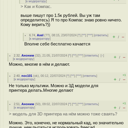
[
к модератору
]
> Как и Компас.
выше пишут про 1.5к рублей. Вы уж там
определитесь) Я то про Компас знаю ровно ничего.
Кому верить?))
6.74
,
Axel
(
??
), 08:15, 23/07/2024 [
^
] [
^^
] [
^^^
] [
ответить
]
+
–
/
[
к модератору
]
Вполне себе бесплатно качается
2.32
,
Аноним
(
32
), 21:05, 21/07/2024 [
^
] [
^^
] [
^^^
] [
ответить
]
[
↑
]
+
–
/
[
к модератору
]
Можно, многие в нём и делают.
+1
2.40
,
noc101
(
ok
), 00:12, 22/07/2024 [
^
] [
^^
] [
^^^
] [
ответить
]
+
–
[
к модератору
]
/
Не только мультики. Можно и 3Д модели для
принтера делать.Многие делают
+1
2.51
,
Аноним
(
50
), 09:02, 22/07/2024 [
^
] [
^^
] [
^^^
] [
ответить
]
+
–
[
к модератору
]
/
> модель для 3D принтера на нём можно тоже сваять?
Можно. Это, конечно, не нормальный кад, но значительно
лучше, чем пытаться использовать freecad.