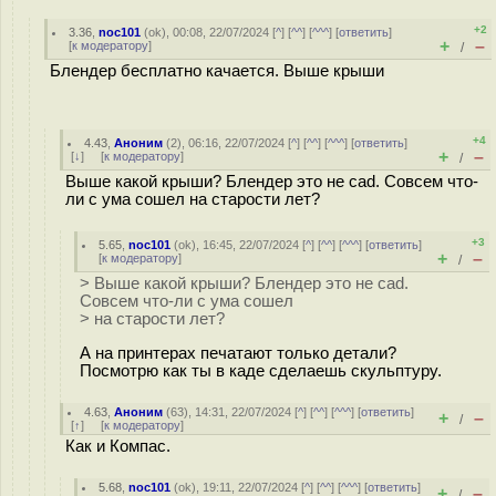
+2
3.36
,
noc101
(
ok
), 00:08, 22/07/2024 [
^
] [
^^
] [
^^^
] [
ответить
]
+
–
[
к модератору
]
/
Блендер бесплатно качается. Выше крыши
+4
4.43
,
Аноним
(
2
), 06:16, 22/07/2024 [
^
] [
^^
] [
^^^
] [
ответить
]
+
–
[
↓
] [
к модератору
]
/
Выше какой крыши? Блендер это не cad. Совсем что-
ли с ума сошел на старости лет?
+3
5.65
,
noc101
(
ok
), 16:45, 22/07/2024 [
^
] [
^^
] [
^^^
] [
ответить
]
+
–
[
к модератору
]
/
> Выше какой крыши? Блендер это не cad.
Совсем что-ли с ума сошел
> на старости лет?
А на принтерах печатают только детали?
Посмотрю как ты в каде сделаешь скульптуру.
4.63
,
Аноним
(
63
), 14:31, 22/07/2024 [
^
] [
^^
] [
^^^
] [
ответить
]
+
–
/
[
↑
] [
к модератору
]
Как и Компас.
5.68
,
noc101
(
ok
), 19:11, 22/07/2024 [
^
] [
^^
] [
^^^
] [
ответить
]
+
–
/