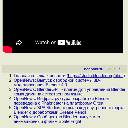
+
–
исправить
/
+35
Главная ссылка к новости (
https://studio.blender.org/blo...
)
OpenNews: Выпуск свободной системы 3D-
моделирования Blender 4.0
OpenNews: BlenderGPT - плагин для управления Blender
командами на естественном языке
OpenNews: Инфраструктура разработки Blender
переведена c Phabricator на платформу Gitea
OpenNews: SPA Studios открыла код внутреннего форка
Blender с доработками Grease Pencil
OpenNews: Сообщество Blender выпустило
анимационный фильм Sprite Fright