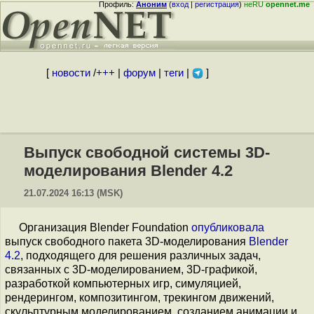
Профиль:
Аноним
(
вход
|
регистрация
)
неRU
opennet.me
[
новости
/
+++
|
форум
|
теги
|
]
Выпуск свободной системы 3D-
моделирования Blender 4.2
21.07.2024 16:13 (MSK)
Организация Blender Foundation
опубликовала
выпуск свободного пакета 3D-моделирования
Blender
4.2
, подходящего для решения различных задач,
связанных с 3D-моделированием, 3D-графикой,
разработкой компьютерных игр, симуляцией,
рендерингом, композитингом, трекингом движений,
скульптурным моделированием, созданием анимации и