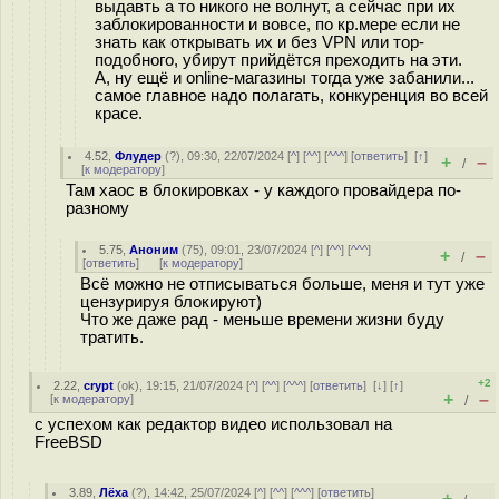
выдавть а то никого не волнут, а сейчас при их
заблокированности и вовсе, по кр.мере если не
знать как открывать их и без VPN или тор-
подобного, убирут прийдётся преходить на эти.
А, ну ещё и online-магазины тогда уже забанили...
самое главное надо полагать, конкуренция во всей
красе.
4.52
,
Флудер
(
?
), 09:30, 22/07/2024 [
^
] [
^^
] [
^^^
] [
ответить
]
[
↑
]
+
–
/
[
к модератору
]
Там хаос в блокировках - у каждого провайдера по-
разному
5.75
,
Аноним
(
75
), 09:01, 23/07/2024 [
^
] [
^^
] [
^^^
]
+
–
/
[
ответить
]
[
к модератору
]
Всё можно не отписываться больше, меня и тут уже
цензурируя блокируют)
Что же даже рад - меньше времени жизни буду
тратить.
+2
2.22
,
crypt
(
ok
), 19:15, 21/07/2024 [
^
] [
^^
] [
^^^
] [
ответить
]
[
↓
] [
↑
]
+
–
[
к модератору
]
/
с успехом как редактор видео использовал на
FreeBSD
3.89
,
Лёха
(
?
), 14:42, 25/07/2024 [
^
] [
^^
] [
^^^
] [
ответить
]
+
–