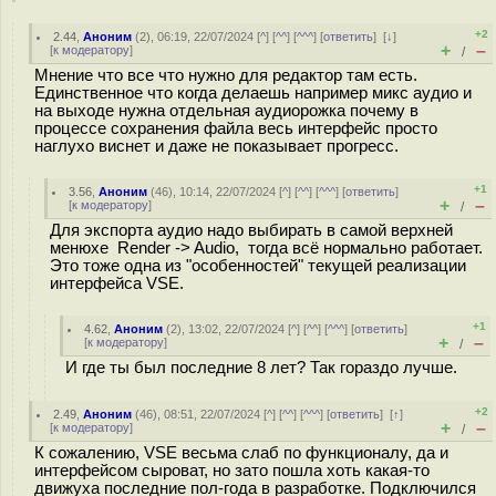
+2
2.44
,
Аноним
(
2
), 06:19, 22/07/2024 [
^
] [
^^
] [
^^^
] [
ответить
]
[
↓
]
+
–
[
к модератору
]
/
Мнение что все что нужно для редактор там есть.
Единственное что когда делаешь например микс аудио и
на выходе нужна отдельная аудиорожка почему в
процессе сохранения файла весь интерфейс просто
наглухо виснет и даже не показывает прогресс.
+1
3.56
,
Аноним
(
46
), 10:14, 22/07/2024 [
^
] [
^^
] [
^^^
] [
ответить
]
+
–
[
к модератору
]
/
Для экспорта аудио надо выбирать в самой верхней
менюхе Render -> Audio, тогда всё нормально работает.
Это тоже одна из "особенностей" текущей реализации
интерфейса VSE.
+1
4.62
,
Аноним
(
2
), 13:02, 22/07/2024 [
^
] [
^^
] [
^^^
] [
ответить
]
+
–
[
к модератору
]
/
И где ты был последние 8 лет? Так гораздо лучше.
+2
2.49
,
Аноним
(
46
), 08:51, 22/07/2024 [
^
] [
^^
] [
^^^
] [
ответить
]
[
↑
]
+
–
[
к модератору
]
/
К сожалению, VSE весьма слаб по функционалу, да и
интерфейсом сыроват, но зато пошла хоть какая-то
движуха последние пол-года в разработке. Подключился