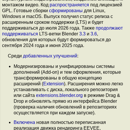
монтажом видео. Код
распространяется
под лицензией
GPL. Готовые сборки
сформированы
для Linux,
Windows и macOS. Выпуск получил статус релиза с
расширенным сроком поддержки (LTS) и будет
поддерживаться до июля 2026 года. Также
продолжают
поддерживаться
LTS-ветки Blender
3.3
и
3.6
,
обновления для которых будут формироваться до
сентября 2024 года и июня 2025 года.
Среди
добавленных
улучшений
:
Модернизированы и унифицированы системы
дополнений (Add-on) и тем оформления, которые
трансформированы в общую концепцию
расширений (
Extension
). Расширения можно легко
устанавливать с диска, локального репозитория
или сайта
extensions.blender.org
в режиме Drag &
Drop и обновлять прямо из интерфейса Blender
(проверка наличия обновлений в репозиториях
осуществляется при каждом запуске).
Включена
новая полностью переписанная
реализация движка рендеринга EEVEE,