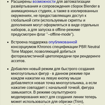
Расширены
возможности
для автоматизации
развёртывания и сопровождения сборок Blender в
анимационных студиях, а также в изолированных
окружениях, не предоставляющих доступ к
глобальной сети (используемые скрипты и
дополнения могут оформляться в виде отдельных
наборов, а для запуска в offline-режиме
предусмотрен флаг "--offline-mode").
Встроена поддержка
опубликованной
консорциумом Khronos спецификации PBR Neutral
Tone Mapper, позволяющей добиться
фотореалистичной цветопередачи при рендеринге
ассетов.
Добавлен новый режим для быстрого создания
многоугольных фигур - в данном режиме при
каждом нажатии на левую кнопку мыши
добавляется новая точка многоугольника, а если
нажатие совпадает с начальной точкой, фигура
замыкается. В режиме скульптурного
моделирования жест для создания линии теперь
может использоваться для обрезки (Trim),