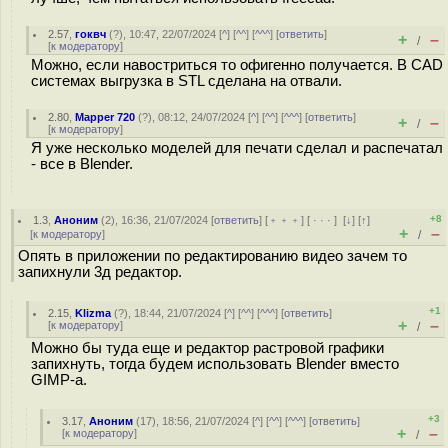
2.57
,
гоквч
(
?
), 10:47, 22/07/2024 [
^
] [
^^
] [
^^^
] [
ответить
]
+
–
/
[
к модератору
]
Можно, если навостриться то офигенно получается. В CAD
системах выгрузка в STL сделана на отвали.
2.80
,
Mapper 720
(
?
), 08:12, 24/07/2024 [
^
] [
^^
] [
^^^
] [
ответить
]
+
–
/
[
к модератору
]
Я уже несколько моделей для печати сделал и распечатал
- все в Blender.
+8
1.3
,
Аноним
(
2
), 16:36, 21/07/2024 [
ответить
] [
﹢﹢﹢
] [
· · ·
]
[
↓
] [
↑
]
+
–
[
к модератору
]
/
Опять в приложении по редактированию видео зачем то
запихнули 3д редактор.
+1
2.15
,
Klizma
(
?
), 18:44, 21/07/2024 [
^
] [
^^
] [
^^^
] [
ответить
]
+
–
[
к модератору
]
/
Можно бы туда еще и редактор растровой графики
запихнуть, тогда будем использовать Blender вместо
GIMP-а.
+3
3.17
,
Аноним
(
17
), 18:56, 21/07/2024 [
^
] [
^^
] [
^^^
] [
ответить
]
+
–
[
к модератору
]
/