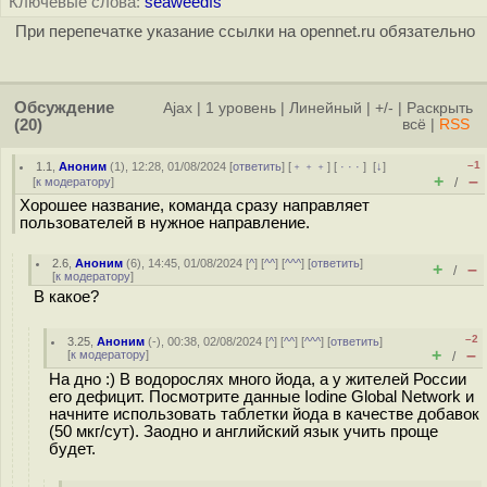
Ключевые слова:
seaweedfs
При перепечатке указание ссылки на opennet.ru обязательно
Обсуждение
Ajax
|
1 уровень
|
Линейный
|
+/-
|
Раскрыть
(20)
всё
|
RSS
–1
1.1
,
Аноним
(
1
), 12:28, 01/08/2024 [
ответить
] [
﹢﹢﹢
] [
· · ·
]
[
↓
]
+
–
[
к модератору
]
/
Хорошее название, команда сразу направляет
пользователей в нужное направление.
2.6
,
Аноним
(
6
), 14:45, 01/08/2024 [
^
] [
^^
] [
^^^
] [
ответить
]
+
–
/
[
к модератору
]
В какое?
–2
3.25
,
Аноним
(
-
), 00:38, 02/08/2024 [
^
] [
^^
] [
^^^
] [
ответить
]
+
–
[
к модератору
]
/
На дно :) В водорослях много йода, а у жителей России
его дефицит. Посмотрите данные Iodine Global Network и
начните использовать таблетки йода в качестве добавок
(50 мкг/сут). Заодно и английский язык учить проще
будет.