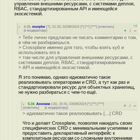
управления внешними ресурсами, с системами деплоя,
RBAC, стандартизированным API и имеющейся
экосистемой.
+2
4.26
,
morphe
(
?
), 01:20, 02/08/2024 [
^
] [
^^
] [
^^^
] [
ответить
]
+
–
[
к модератору
]
/
> Тебе лично предлагаю не писать комментарии о том,
в чём не разбираешься.
> Crossplane именно для того, чтобы взять куб и
использовать его в
> том числе для управления внешними ресурсами, с
системами деплоя, RBAC, стандартизированным
> API и имеющейся экосистемой.
Я это понимаю, однако идиоматично такое
реализовывать операторами и CRD, а тут как раз и
стандартизировали ресурс для объектных хранилищ,
не нужно разбираться с чем-то ещё.
5.34
,
Аноним
(
16
), 20:41, 03/08/2024 [
^
] [
^^
] [
^^^
]
+
–
/
[
ответить
]
[
к модератору
]
> идиоматично такое реализовывать […] CRD
Что и делает Crossplane, позволяя накидать своих
специфических CRD с минимальными усилиями и
предоставить декларативный интерфейс к
композитным ресурсам со сложными внутренними