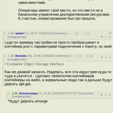
зависимостями.
Операторы имеют своё место, но это место не в
банальном управлении декларативными ресурсами.
К счастью, операторомания быстро прошла.
+2
1.18
,
чатжпт
(
?
), 20:27, 01/08/2024 [
ответить
] [
﹢﹢﹢
] [
· · ·
]
[
↑
]
+
–
[
к модератору
]
/
судя по примеру настройки он просто пробрасывает в
контейнер json с параметрами подключения к бакету. ну окей
1.28
,
Аноним
(
28
), 10:48, 02/08/2024 [
ответить
] [
﹢﹢﹢
] [
· · ·
]
[
↓
]
+
–
/
[
к модератору
]
>Container Object Storage Interface
Как же джавой запахло. Надеюсь, вся эта индустрия куда-то
туда и укатится - сделают любителям контейнеров
контейнеры на жабе, а нормальные люди так и дальше будут
дёргать apt-get.
2.35
,
Анониссимус
(
?
), 21:16, 03/08/2024 [
^
] [
^^
] [
^^^
] [
ответить
]
+
–
/
[
к модератору
]
*будут дёргать emerge