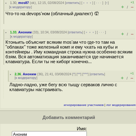
+1
1.30
,
mos87
(
ok
), 12:15, 02/08/2024 [
ответить
] [
﹢﹢﹢
] [
· · ·
]
[
↑
]
+
–
[
к модератору
]
/
Что-то на devops'ном (облачный диалект) 🤦
1.33
,
Аноним
(
33
), 10:34, 03/08/2024 [
ответить
] [
﹢﹢﹢
] [
· · ·
]
+
–
/
[
к модератору
]
Ктоньить объяснит всяким mos'ам что где-то там на
"облаках" тоже железный комп и ему чхать на кубы и
контейнеры . Иму командная строка нужна особенно всяким
бзям. Вся автоматизация заканчивается где начинается
клавиатура. Если ты не киборг конечно...
+1
2.36
,
Аноним
(
36
), 21:41, 03/08/2024 [
^
] [
^^
] [
^^^
] [
ответить
]
+
–
[
к модератору
]
/
Ладно-ладно, уже бегу всю тыщу серваков лично с
клавиатуры настраивать.
игнорирование участников
|
лог модерирования
Добавить комментарий
Имя: