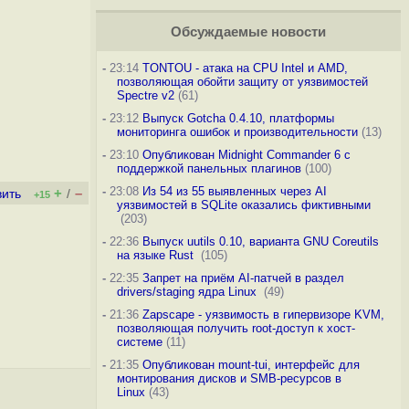
Обсуждаемые новости
-
23:14
TONTOU - атака на CPU Intel и AMD,
позволяющая обойти защиту от уязвимостей
Spectre v2
(61)
-
23:12
Выпуск Gotcha 0.4.10, платформы
мониторинга ошибок и производительности
(13)
-
23:10
Опубликован Midnight Commander 6 c
поддержкой панельных плагинов
(100)
-
23:08
Из 54 из 55 выявленных через AI
+
–
вить
/
+15
уязвимостей в SQLite оказались фиктивными
(203)
-
22:36
Выпуск uutils 0.10, варианта GNU Coreutils
на языке Rust
(105)
-
22:35
Запрет на приём AI-патчей в раздел
drivers/staging ядра Linux
(49)
-
21:36
Zapscape - уязвимость в гипервизоре KVM,
позволяющая получить root-доступ к хост-
системе
(11)
-
21:35
Опубликован mount-tui, интерфейс для
монтирования дисков и SMB-ресурсов в
Linux
(43)