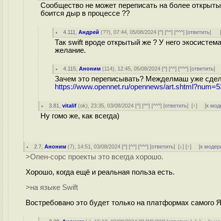
Сообщество не может переписать на более открытые
боится дыр в процессе ??
4.111
,
Андрей
(
??
), 07:44, 05/08/2024 [
^
] [
^^
] [
^^^
] [
ответить
]
Так swift вроде открытый же ? У него экосистем
желание.
4.115
,
Аноним
(
114
), 12:45, 05/08/2024 [
^
] [
^^
] [
^^^
] [
ответить
]
Зачем это переписывать? Межделмаш уже сдела
https://www.opennet.ru/opennews/art.shtml?num=
3.81
,
vitalif
(
ok
), 23:35, 03/08/2024 [
^
] [
^^
] [
^^^
] [
ответить
]
[
↑
] [
к мод
Ну гомо же, как всегда)
2.7
,
Аноним
(
7
), 14:51, 03/08/2024 [
^
] [
^^
] [
^^^
] [
ответить
]
[
↓
] [
↑
] [
к модер
>Опен-сорс проекты это всегда хорошо.
Хорошо, когда ещё и реальная польза есть.
>на языке Swift
Востребовано это будет только на платформах самого 