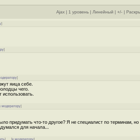
Ajax
|
1 уровень
|
Линейный
|
+/-
|
Раскры
у
]
ору
]
модератору
]
ижут яица себе.
молодцы чего.
т использовать.
к модератору
]
ыло придумать что-то другое? Я не специалист по терминам, но
думался для начала...
ить
]
[
к модератору
]