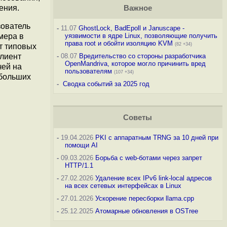
ения.
Важное
зователь
-
11.07
GhostLock, BadEpoll и Januscape -
мера в
уязвимости в ядре Linux, позволяющие получить
права root и обойти изоляцию KVM
(82 +34)
т типовых
клиент
-
08.07
Вредительство со стороны разработчика
OpenMandriva, которое могло причинить вред
чей на
пользователям
(107 +34)
 больших
-
Сводка событий за 2025 год
Советы
-
19.04.2026
PKI с аппаратным TRNG за 10 дней при
помощи AI
-
09.03.2026
Борьба с web-ботами через запрет
HTTP/1.1
-
27.02.2026
Удаление всех IPv6 link-local адресов
на всех сетевых интерфейсах в Linux
-
27.01.2026
Ускорение пересборки llama.cpp
-
25.12.2025
Атомарные обновления в OSTree