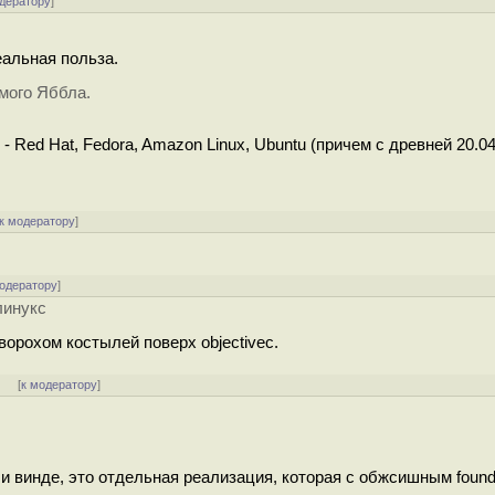
одератору
]
еальная польза.
мого Яббла.
Red Hat, Fedora, Amazon Linux, Ubuntu (причем с древней 20.04)
к модератору
]
модератору
]
линукс
ворохом костылей поверх objectivec.
]
[
к модератору
]
е и винде, это отдельная реализация, которая с обжсишным found