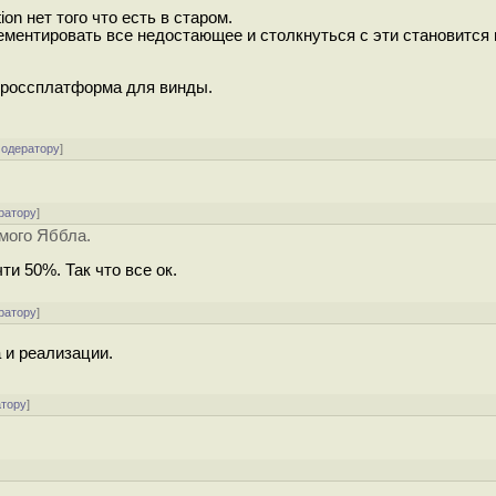
ion нет того что есть в старом.
ментировать все недостающее и столкнуться с эти становится 
кроссплатформа для винды.
модератору
]
ратору
]
мого Яббла.
и 50%. Так что все ок.
ратору
]
 и реализации.
атору
]