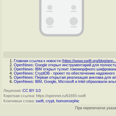
Главная ссылка к новости (
https://www.swift.org/blog/ann..
OpenNews: Google открыл инструментарий для полнос
OpenNews: IBM открыл тулкит гомоморфного шифровани
OpenNews: CryptDB - проект по обеспечению надежног
OpenNews: Первая открытая реализация анклава для а
OpenNews: IBM, Google, Microsoft и Intel образовали а
Лицензия:
CC BY 3.0
Короткая ссылка: https://opennet.ru/61655-swift
Ключевые слова:
swift
,
crypt
,
homomorphic
При перепечатке указа