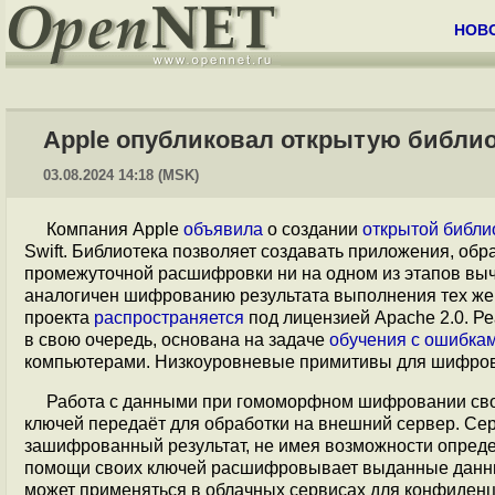
НОВ
Apple опубликовал открытую библи
03.08.2024 14:18 (MSK)
Компания Apple
объявила
о создании
открытой библи
Swift. Библиотека позволяет создавать приложения, о
промежуточной расшифровки ни на одном из этапов вы
аналогичен шифрованию результата выполнения тех ж
проекта
распространяется
под лицензией Apache 2.0. Р
в свою очередь, основана на задаче
обучения с ошибкам
компьютерами. Низкоуровневые примитивы для шифров
Работа с данными при гомоморфном шифровании своди
ключей передаёт для обработки на внешний сервер. С
зашифрованный результат, не имея возможности опреде
помощи своих ключей расшифровывает выданные данны
может применяться в облачных сервисах для конфиденц