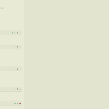
все
+
–
/
+2
+
–
/
+
–
/
+
–
/
+
–
/