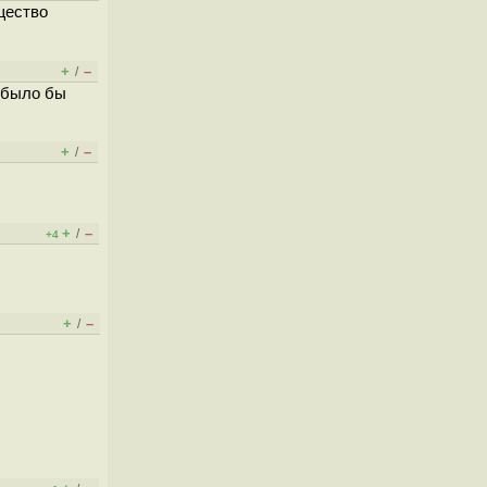
щество
+
–
/
, было бы
+
–
/
+
–
/
+4
+
–
/