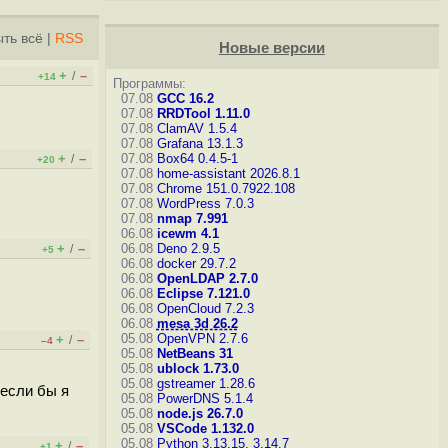
ть всё
|
RSS
Новые версии
+
–
/
+14
Программы:
07.08
GCC 16.2
07.08
RRDTool 1.11.0
07.08
ClamAV 1.5.4
07.08
Grafana 13.1.3
+
–
07.08
Box64 0.4.5-1
/
+20
07.08
home-assistant 2026.8.1
07.08
Chrome 151.0.7922.108
07.08
WordPress 7.0.3
07.08
nmap 7.991
06.08
icewm 4.1
+
–
06.08
Deno 2.9.5
/
+5
06.08
docker 29.7.2
06.08
OpenLDAP 2.7.0
06.08
Eclipse 7.121.0
06.08
OpenCloud 7.2.3
06.08
mesa 3d 26.2
05.08
OpenVPN 2.7.6
+
–
/
–4
05.08
NetBeans 31
05.08
ublock 1.73.0
05.08
gstreamer 1.28.6
 если бы я
05.08
PowerDNS 5.1.4
05.08
node.js 26.7.0
05.08
VSCode 1.132.0
05.08
Python 3.13.15, 3.14.7
+
–
/
+1