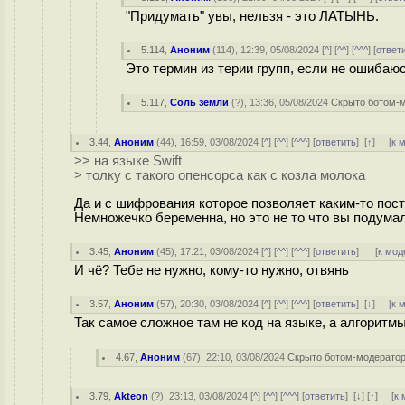
"Придумать" увы, нельзя - это ЛАТЫНЬ.
5.114
,
Аноним
(
114
), 12:39, 05/08/2024 [
^
] [
^^
] [
^^^
] [
ответ
Это термин из терии групп, если не ошибаюс
5.117
,
Соль земли
(
?
), 13:36, 05/08/2024
Скрыто ботом-
3.44
,
Аноним
(
44
), 16:59, 03/08/2024 [
^
] [
^^
] [
^^^
] [
ответить
]
[
↑
] [
к 
>> на языке Swift
> толку с такого опенсорса как с козла молока
Да и с шифрования которое позволяет каким-то пос
Немножечко беременна, но это не то что вы подумал
3.45
,
Аноним
(
45
), 17:21, 03/08/2024 [
^
] [
^^
] [
^^^
] [
ответить
]
[
к мод
И чё? Тебе не нужно, кому-то нужно, отвянь
3.57
,
Аноним
(
57
), 20:30, 03/08/2024 [
^
] [
^^
] [
^^^
] [
ответить
]
[
↓
] [
к 
Так самое сложное там не код на языке, а алгоритмы
4.67
,
Аноним
(
67
), 22:10, 03/08/2024
Скрыто ботом-модерато
3.79
,
Akteon
(
?
), 23:13, 03/08/2024 [
^
] [
^^
] [
^^^
] [
ответить
]
[
↓
] [
↑
] [
к 