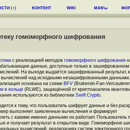
ОСТИ
(
+
)
КОНТЕНТ
WIKI
MAN'ы
ФО
отеку гомоморфного шифрования
отеки
с реализацией методов
гомоморфного шифрования
н
брабатывающие данные, доступные только в зашифрованном 
числений. На выходе выдаётся зашифрованный результат, 
е вычислений над исходными незашифрованными данными.
еализация основана на схеме
BFV
(Brakerski-Fan-Vercauteren
и в кольце
(RLWE), защищённой от криптоанализа кванто
ания используются из библиотеки
Swift Crypto
.
тся к тому, что пользователь шифрует данные и без раск
ервер выполняет заявленные вычисления и формирует
лить с какими именно данными он работает. Пользователь 
е и получает результат в открытом виде. Гомоморфное ш
иальных вычислений, реализациях систем электронного го