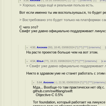
3.28
,
Аноним
(
-
), 15:19, 03/08/2024 [
^
] [
^^
] [
^^^
] [
ответить
]
[
↓
] [
к м
> Хорошо, когда ещё и реальная польза есть.
Вот если именно ты им воспользуешься, то будет р
> Востребовано это будет только на платформах са
С чего это?
Свифт уже давно официально поддерживает линукс - 
4.50
,
Аноним
(
50
), 18:45, 03/08/2024 [
^
] [
^^
] [
^^^
] [
ответить
]
[
На расте проектов больше чем на вот этом.
4.54
,
Илья
(
??
), 19:23, 03/08/2024 [
^
] [
^^
] [
^^^
] [
ответить
]
[
к 
> Свифт уже давно официально поддерживает 
Никто в здравом уме не станет работать с этим 
5.64
,
Аноним
(
-
), 21:30, 03/08/2024 [
^
] [
^^
] [
^^^
] [
ответить
Мда... Вообще-то там практически нет obj c.
github.com/swiftlang/swift
Objective-C 0.5%
Тот foundation, который работает на линукс
связана только общими интерфейсами.