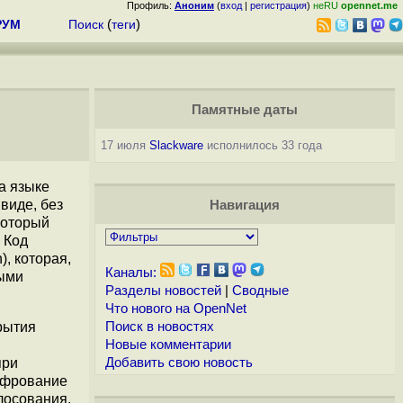
Профиль:
Аноним
(
вход
|
регистрация
)
неRU
opennet.me
РУМ
Поиск
(
теги
)
Памятные даты
17 июля
Slackware
исполнилось 33 года
а языке
виде, без
Навигация
который
 Код
), которая,
Каналы:
выми
Разделы новостей
|
Сводные
Что нового на OpenNet
рытия
Поиск в новостях
Новые комментарии
при
Добавить свою новость
ифрование
лосования,