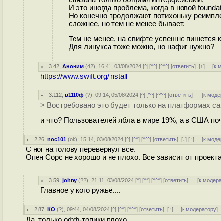
И это иногда проблема, когда в новой foundat
Но конечно продолжают потихоньку реимпле
сложнее, но тем не менее бывает.
Тем не менее, на свифте успешно пишется 
Для линукса тоже можно, но нафиг нужно?
3.42
,
Аноним
(
42
), 16:41, 03/08/2024 [
^
] [
^^
] [
^^^
] [
ответить
]
[
↑
] [
к 
https://www.swift.org/install
3.112
,
в1110ф
(
?
), 09:14, 05/08/2024 [
^
] [
^^
] [
^^^
] [
ответить
]
[
к моде
> Востребовано это будет только на платформах са
и что? Пользователей ябла в мире 19%, а в США почт
2.26
,
noc101
(
ok
), 15:14, 03/08/2024 [
^
] [
^^
] [
^^^
] [
ответить
]
[
↓
] [
↑
] [
к моде
С ног на голову перевернул всё.
Опен Сорс не хорошо и не плохо. Все зависит от проекта
3.59
,
johny
(
??
), 21:11, 03/08/2024 [
^
] [
^^
] [
^^^
] [
ответить
]
[
к модер
Главное у кого ружьё....
2.87
,
КО
(
?
), 09:44, 04/08/2024 [
^
] [
^^
] [
^^^
] [
ответить
]
[
↑
] [
к модератору
]
Да, только офф-топики плохо