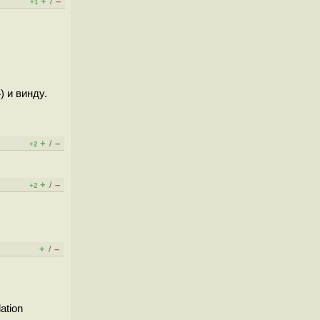
+
–
/
+1
 и винду.
+
–
/
+2
+
–
/
+2
+
–
/
ation