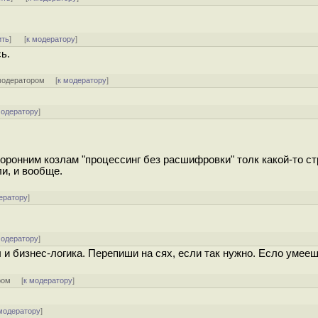
ить
]
[
к модератору
]
ь.
модератором
[
к модератору
]
модератору
]
торонним козлам "процессинг без расшифровки" толк какой-то с
и, и вообще.
ератору
]
модератору
]
 и бизнес-логика. Перепиши на сях, если так нужно. Есло умееш
ром
[
к модератору
]
модератору
]