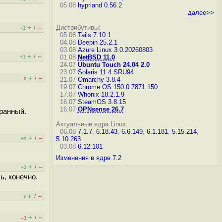
05.08
hyprland 0.56.2
далее>>
+
–
Дистрибутивы:
/
+1
05.08
Tails 7.10.1
04.08
Deepin 25.2.1
03.08
Azure Linux 3.0.20260803
+
–
/
01.08
NetBSD 11.0
+1
24.07
Ubuntu Touch 24.04 2.0
23.07
Solaris 11.4 SRU94
+
–
/
–2
21.07
Omarchy 3.8.4
19.07
Chrome OS 150.0.7871.150
17.07
Whonix 18.2.1.9
16.07
SteamOS 3.8.15
16.07
OPNsense 26.7
транный.
Актуальные ядра Linux:
06.08
7.1.7
,
6.18.43
,
6.6.149
,
6.1.181
,
5.15.214
,
+
–
/
5.10.263
+2
03.08
6.12.101
Изменения в ядре 7.2
+
–
/
+3
ь, конечно.
+
–
/
–7
+
–
/
–1