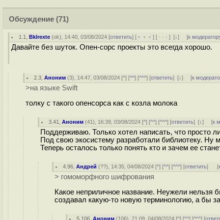
Обсуждение
(71)
1.1
,
Bklrexte
(
ok
), 14:40, 03/08/2024 [
ответить
] [
﹢﹢﹢
] [
· · ·
]
[
↓
] [
к модератор
Давайте без шуток. Опен-сорс проекты это всегда хорошо.
2.3
,
Аноним
(
3
), 14:47, 03/08/2024 [
^
] [
^^
] [
^^^
] [
ответить
]
[
↓
] [
к модерат
>на языке Swift
толку с такого опенсорса как с козла молока
3.41
,
Аноним
(
41
), 16:39, 03/08/2024 [
^
] [
^^
] [
^^^
] [
ответить
]
[
↓
] [
к 
Поддерживаю. Только хотел написать, что просто л
Под свою экосистему разработали библиотеку. Ну 
Теперь осталось только понять кто и зачем ее стане
4.96
,
Андрей
(
??
), 14:35, 04/08/2024 [
^
] [
^^
] [
^^^
] [
ответить
]
[
> гомоморфного шифрования
Какое неприличное название. Неужели нельзя б
создавал какую-то новую терминологию, а бы за
5.106
,
Аноним
(
106
), 21:09, 04/08/2024 [
^
] [
^^
] [
^^^
] [
ответ