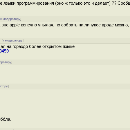
 языки программирования (оно ж только это и делает) ?? Сооб
[
к модератору
]
а вне apple конечно унылая, но собрать на линуксе вроде можно
[
к модератору
]
л на гораздо более открытом языке
53459
ератору
]
атору
]
Яббла.