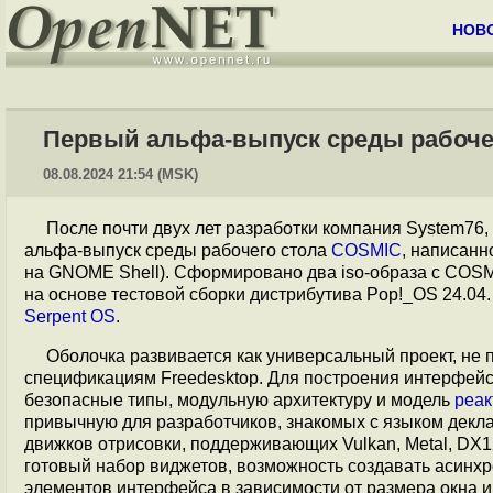
НОВ
Первый альфа-выпуск среды рабоче
08.08.2024 21:54 (MSK)
После почти двух лет разработки компания System76
альфа-выпуск среды рабочего стола
COSMIC
, написанн
на GNOME Shell). Сформировано два iso-образа с COSMI
на основе тестовой сборки дистрибутива Pop!_OS 24.04
Serpent OS
.
Оболочка развивается как универсальный проект, не
спецификациям Freedesktop. Для построения интерфей
безопасные типы, модульную архитектуру и модель
реак
привычную для разработчиков, знакомых с языком дек
движков отрисовки, поддерживающих Vulkan, Metal, DX1
готовый набор виджетов, возможность создавать асинх
элементов интерфейса в зависимости от размера окна и