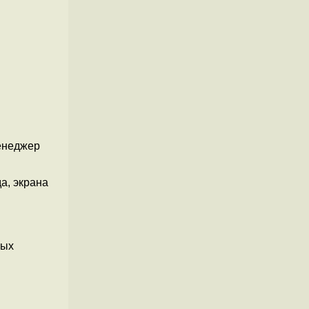
енеджер
а, экрана
вых