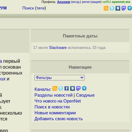
Профиль:
Аноним
(
вход
|
регистрация
)
неRU
opennet.me
РУМ
Поиск
(
теги
)
Памятные даты
17 июля
Slackware
исполнилось 33 года
а
первый
л основан
Навигация
остроенных
nux
и
Каналы:
й
Разделы новостей
|
Сводные
ьзует
Что нового на OpenNet
,
Поиск в новостях
 несколько
Новые комментарии
ется
Добавить свою новость
рвер