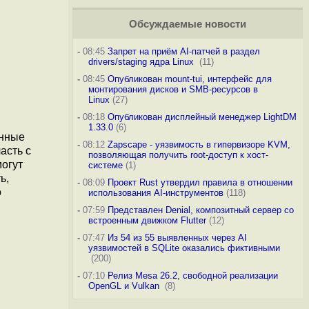
Обсуждаемые новости
-
08:45
Запрет на приём AI-патчей в раздел
drivers/staging ядра Linux
(11)
-
08:45
Опубликован mount-tui, интерфейс для
монтирования дисков и SMB-ресурсов в
Linux
(27)
-
08:18
Опубликован дисплейный менеджер LightDM
1.33.0
(6)
енные
-
08:12
Zapscape - уязвимость в гипервизоре KVM,
асть с
позволяющая получить root-доступ к хост-
могут
системе
(1)
ь,
-
08:09
Проект Rust утвердил правила в отношении
о
использования AI-инструментов
(118)
-
07:59
Представлен Denial, композитный сервер со
встроенным движком Flutter
(12)
-
07:47
Из 54 из 55 выявленных через AI
уязвимостей в SQLite оказались фиктивными
(200)
-
07:10
Релиз Mesa 26.2, свободной реализации
OpenGL и Vulkan
(8)