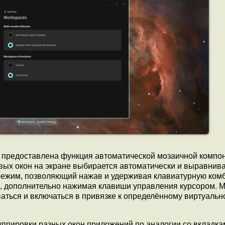
е предоставлена функция автоматической мозаичной компо
новых окон на экране выбирается автоматически и выравнив
 режим, позволяющий нажав и удерживая клавиатурную ко
но, дополнительно нажимая клавиши управления курсором. 
аться и включаться в привязке к определённому виртуальн
уппировки разных окон приложений по аналогии со вкладка