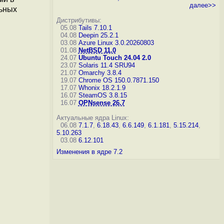
далее>>
льных
Дистрибутивы:
05.08
Tails 7.10.1
04.08
Deepin 25.2.1
03.08
Azure Linux 3.0.20260803
01.08
NetBSD 11.0
24.07
Ubuntu Touch 24.04 2.0
23.07
Solaris 11.4 SRU94
21.07
Omarchy 3.8.4
19.07
Chrome OS 150.0.7871.150
17.07
Whonix 18.2.1.9
16.07
SteamOS 3.8.15
16.07
OPNsense 26.7
Актуальные ядра Linux:
06.08
7.1.7
,
6.18.43
,
6.6.149
,
6.1.181
,
5.15.214
,
5.10.263
03.08
6.12.101
Изменения в ядре 7.2