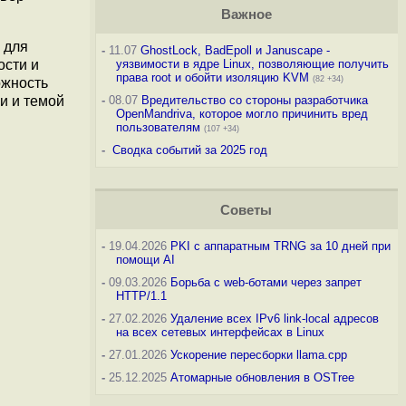
Важное
 для
-
11.07
GhostLock, BadEpoll и Januscape -
ости и
уязвимости в ядре Linux, позволяющие получить
права root и обойти изоляцию KVM
(82 +34)
ожность
и и темой
-
08.07
Вредительство со стороны разработчика
OpenMandriva, которое могло причинить вред
пользователям
(107 +34)
-
Сводка событий за 2025 год
Советы
-
19.04.2026
PKI с аппаратным TRNG за 10 дней при
помощи AI
-
09.03.2026
Борьба с web-ботами через запрет
HTTP/1.1
-
27.02.2026
Удаление всех IPv6 link-local адресов
на всех сетевых интерфейсах в Linux
-
27.01.2026
Ускорение пересборки llama.cpp
-
25.12.2025
Атомарные обновления в OSTree