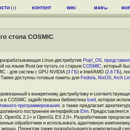
ОСТИ
(
+
)
КОНТЕНТ
WIKI
MAN'ы
ФО
го стола COSMIC
, разрабатывающая Linux-дистрибутив
Pop!_OS
,
представил
ой на языке Rust (не путать со старым
COSMIC
, который бы
C - для систем с GPU NVIDIA (
3 ГБ
) и Intel/AMD (
2.6 ГБ
), п
. Также доступны готовые пакеты для
Fedora
,
NixOS
,
Arch Li
 привязанный к конкретному дистрибутиву и соответствующи
са в COSMIC задействована библиотека
Iced
, которая испол
тивного программирования
, а также предлагает архитектуру
ларативного построения интерфейсов
Elm
. Предоставляется
2, OpenGL 2.1+ и OpenGL ES 2.0+. Разработчикам предлага
ронные обработчики и использовать адаптивную компоновку
 экрана. Проектом также разрабатывается композитный се