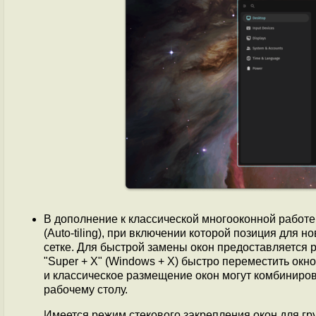
В дополнение к классической многооконной работ
(Auto-tiling), при включении которой позиция для 
сетке. Для быстрой замены окон предоставляется
"Super + X" (Windows + X) быстро переместить ок
и классическое размещение окон могут комбиниров
рабочему столу.
Имеется режим стекового закрепления окон для гр