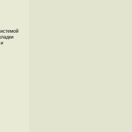
системой
кладки
 и