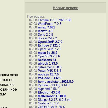
Новые версии
Программы:
07.08
Chrome 151.0.7922.108
07.08
WordPress 7.0.3
07.08
nmap 7.991
06.08
icewm 4.1
06.08
Deno 2.9.5
06.08
docker 29.7.2
06.08
OpenLDAP 2.7.0
06.08
Eclipse 7.121.0
06.08
OpenCloud 7.2.3
06.08
mesa 3d 26.2
05.08
OpenVPN 2.7.6
05.08
NetBeans 31
05.08
ublock 1.73.0
05.08
gstreamer 1.28.6
05.08
PowerDNS 5.1.4
05.08
node.js 26.7.0
новки окон
05.08
VSCode 1.132.0
ается по
05.08
home-assistant 2026.8.0
мбинацию
05.08
Python 3.13.15, 3.14.7
05.08
hyprland 0.56.2
Мозаичное
04.08
Electron 43.3.0
ому
04.08
Mattermost 11.10.0
04.08
Django 5.2.17, 6.0.8
vln
04.08
Grafana 13.1.2
04.08
GNOME 49.9, 50.4
ми в