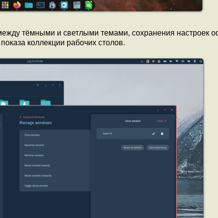
между тёмными и светлыми темами, сохранения настроек 
 показа коллекции рабочих столов.