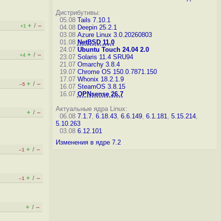
Дистрибутивы:
05.08
Tails 7.10.1
+
–
/
+1
04.08
Deepin 25.2.1
03.08
Azure Linux 3.0.20260803
01.08
NetBSD 11.0
24.07
Ubuntu Touch 24.04 2.0
+
–
/
+4
23.07
Solaris 11.4 SRU94
21.07
Omarchy 3.8.4
19.07
Chrome OS 150.0.7871.150
17.07
Whonix 18.2.1.9
+
–
/
–5
16.07
SteamOS 3.8.15
16.07
OPNsense 26.7
Актуальные ядра Linux:
+
–
/
06.08
7.1.7
,
6.18.43
,
6.6.149
,
6.1.181
,
5.15.214
,
5.10.263
03.08
6.12.101
Изменения в ядре 7.2
+
–
/
–1
+
–
/
–1
+
–
/