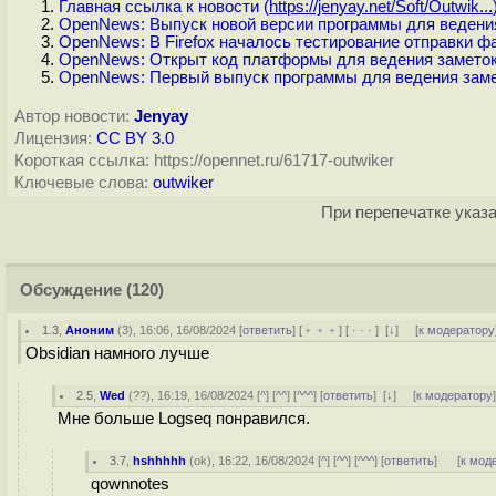
Главная ссылка к новости (
https://jenyay.net/Soft/Outwik...
OpenNews: Выпуск новой версии программы для ведения
OpenNews: В Firefox началось тестирование отправки фа
OpenNews: Открыт код платформы для ведения заметок 
OpenNews: Первый выпуск программы для ведения заме
Автор новости:
Jenyay
Лицензия:
CC BY 3.0
Короткая ссылка: https://opennet.ru/61717-outwiker
Ключевые слова:
outwiker
При перепечатке указа
Обсуждение
(120)
1.3
,
Аноним
(
3
), 16:06, 16/08/2024 [
ответить
] [
﹢﹢﹢
] [
· · ·
]
[
↓
] [
к модератору
Obsidian намного лучше
2.5
,
Wed
(
??
), 16:19, 16/08/2024 [
^
] [
^^
] [
^^^
] [
ответить
]
[
↓
] [
к модератору
Мне больше Logseq понравился.
3.7
,
hshhhhh
(
ok
), 16:22, 16/08/2024 [
^
] [
^^
] [
^^^
] [
ответить
]
[
к мод
qownnotes