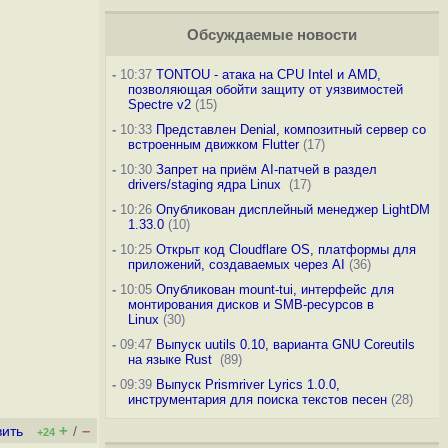
Обсуждаемые новости
-
10:37
TONTOU - атака на CPU Intel и AMD,
позволяющая обойти защиту от уязвимостей
Spectre v2
(15)
-
10:33
Представлен Denial, композитный сервер со
встроенным движком Flutter
(17)
-
10:30
Запрет на приём AI-патчей в раздел
drivers/staging ядра Linux
(17)
-
10:26
Опубликован дисплейный менеджер LightDM
1.33.0
(10)
-
10:25
Открыт код Cloudflare OS, платформы для
приложений, создаваемых через AI
(36)
-
10:05
Опубликован mount-tui, интерфейс для
монтирования дисков и SMB-ресурсов в
Linux
(30)
-
09:47
Выпуск uutils 0.10, варианта GNU Coreutils
на языке Rust
(89)
-
09:39
Выпуск Prismriver Lyrics 1.0.0,
инструментария для поиска текстов песен
(28)
+
–
вить
/
+24