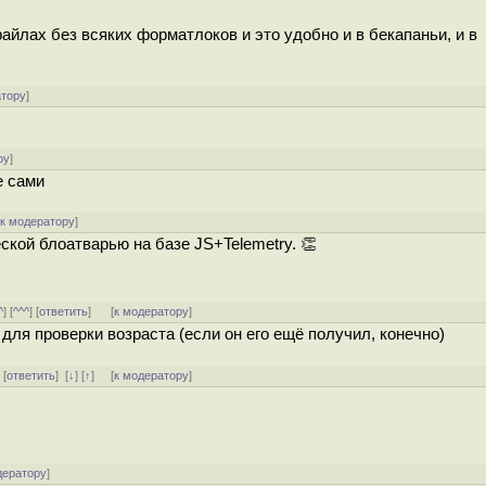
айлах без всяких форматлоков и это удобно и в бекапаньи, и в
атору
]
ру
]
е сами
[
к модератору
]
кой блоатварью на базе JS+Telemetry. 👏
^
] [
^^^
] [
ответить
]
[
к модератору
]
 для проверки возраста (если он его ещё получил, конечно)
] [
ответить
]
[
↓
] [
↑
] [
к модератору
]
дератору
]