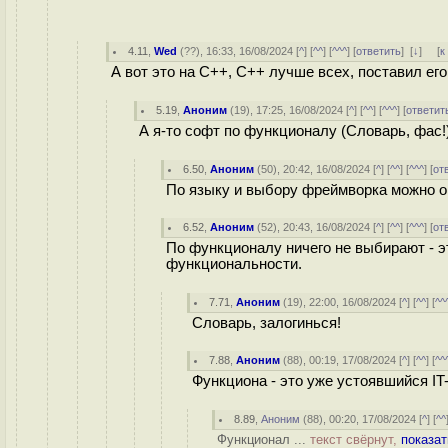
4.11
,
Wed
(
??
), 16:33, 16/08/2024 [
^
] [
^^
] [
^^^
] [
ответить
]
[
↓
] [
к
А вот это на C++, C++ лучше всех, поставил его
5.19
,
Аноним
(
19
), 17:25, 16/08/2024 [
^
] [
^^
] [
^^^
] [
ответит
А я-то софт по функционалу (Словарь, фас!
6.50
,
Аноним
(
50
), 20:42, 16/08/2024 [
^
] [
^^
] [
^^^
] [
от
По языку и выбору фреймворка можно оц
6.52
,
Аноним
(
52
), 20:43, 16/08/2024 [
^
] [
^^
] [
^^^
] [
от
По функционалу ничего не выбирают - 
функциональности.
7.71
,
Аноним
(
19
), 22:00, 16/08/2024 [
^
] [
^^
] [
^^
Словарь, залогинься!
7.88
,
Аноним
(
88
), 00:19, 17/08/2024 [
^
] [
^^
] [
^^
Функциона - это уже устоявшийся IT
8.89
,
Аноним
(
88
), 00:20, 17/08/2024 [
^
] [
^^
Функционал ...
текст свёрнут,
показат