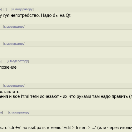
ь
]
[
↑
] [
к модератору
]
у гуя непотребство. Надо бы на Qt.
] [
к модератору
]
] [
к модератору
]
ь
]
[
к модератору
]
иложение
] [
к модератору
]
вставлять.
ния и все html теги исчезают - их что руками там надо править (
ть
]
[
к модератору
]
 'ctrl+v' но выбрать в меню 'Edit > Insert > ...' (или через иконк