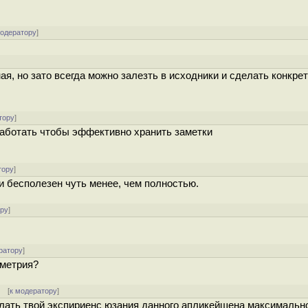
модератору
]
ая, но зато всегда можно залезть в исходники и сделать конкре
тору
]
работать чтобы эффективно хранить заметки
тору
]
 бесполезен чуть менее, чем полностью.
ору
]
ратору
]
еметрия?
] [
к модератору
]
елать твой экспириенс юзания данного апликейшена максимальн