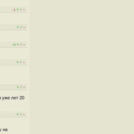
+
–
/
–1
+
–
/
+
–
/
+5
+
–
/
+
–
/
я уже лет 20
+
–
/
у на