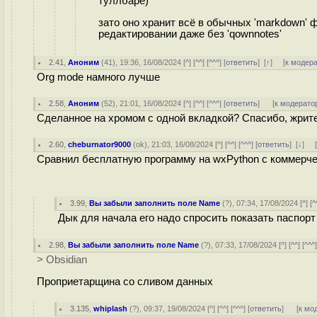
туллбаре)
зато оно хранит всё в обычных 'markdown' ф
редактировании даже без 'qownnotes'
2.41
,
Аноним
(
41
), 19:36, 16/08/2024 [
^
] [
^^
] [
^^^
] [
ответить
]
[
↑
] [
к модер
Org mode намного лучше
2.58
,
Аноним
(
52
), 21:01, 16/08/2024 [
^
] [
^^
] [
^^^
] [
ответить
]
[
к модерато
Сделанное на хромом с одной вкладкой? Спасибо, жрит
2.60
,
cheburnator9000
(
ok
), 21:03, 16/08/2024 [
^
] [
^^
] [
^^^
] [
ответить
]
[
↓
] 
Сравнил бесплатную программу на wxPython с коммерчес
3.99
,
Вы забыли заполнить поле Name
(
?
), 07:34, 17/08/2024 [
^
] [
^
Дык для начала его надо спросить показать паспорт
2.98
,
Вы забыли заполнить поле Name
(
?
), 07:33, 17/08/2024 [
^
] [
^^
] [
^^^
> Obsidian
Проприетарщина со сливом данных
3.135
,
whiplash
(
?
), 09:37, 19/08/2024 [
^
] [
^^
] [
^^^
] [
ответить
]
[
к мо