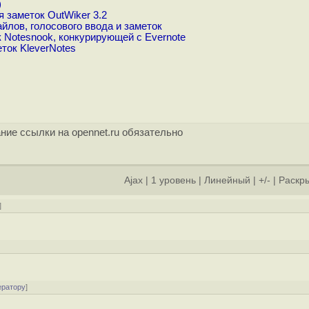
)
 заметок OutWiker 3.2
йлов, голосового ввода и заметок
Notesnook, конкурирующей с Evernote
ток KleverNotes
ние ссылки на opennet.ru обязательно
Ajax
|
1 уровень
|
Линейный
|
+/-
|
Раскры
]
]
ератору
]