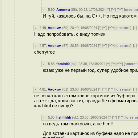
5.90
,
Аноним
(
88
), 00:23, 17/08/2024 [
^
] [
^^
] [
^^^
] [
ответит
И гуй, казалось бы, на C++. Но под капотом 
4.49
,
Аноним
(
50
), 20:40, 16/08/2024 [
^
] [
^^
] [
^^^
] [
ответить
]
[
↑
Надо попробовать, с виду топчик.
4.57
,
Аноним
(
57
), 20:59, 16/08/2024 [
^
] [
^^
] [
^^^
] [
ответить
]
[
↓
cherrytree
5.83
,
fomin90
(
ok
), 23:38, 16/08/2024 [
^
] [
^^
] [
^^^
] [
ответит
юзаю уже не первый год, супер удобное пр
4.81
,
Аноним
(
81
), 23:03, 16/08/2024 [
^
] [
^^
] [
^^^
] [
ответить
]
[
↑
не понял как в этом ковне картинки из буфрера 
а текст да, копи-пастит, правда без форматирова
как html не пишу)?
5.85
,
hshhhhh
(
ok
), 23:55, 16/08/2024 [
^
] [
^^
] [
^^^
] [
ответи
но ведь там markdown, а не html!
Для вставки картинок из буфена надо не просто