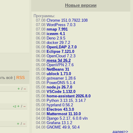
Новые версии
Программы:
07.08
Chrome 151.0.7922.108
07.08
WordPress 7.0.3
07.08
nmap 7.991
06.08
icewm 4.1
06.08
Deno 2.9.5
06.08
docker 29.7.2
06.08
OpenLDAP 2.7.0
06.08
Eclipse 7.121.0
06.08
OpenCloud 7.2.3
06.08
mesa 3d 26.2
05.08
OpenVPN 2.7.6
05.08
NetBeans 31
05.08
ublock 1.73.0
ть всё
|
RSS
05.08
gstreamer 1.28.6
05.08
PowerDNS 5.1.4
05.08
node.js 26.7.0
+
–
/
05.08
VSCode 1.132.0
05.08
home-assistant 2026.8.0
05.08
Python 3.13.15, 3.14.7
05.08
hyprland 0.56.2
+
–
/
+2
04.08
Electron 43.3.0
04.08
Mattermost 11.10.0
04.08
Django 5.2.17, 6.0.8
vln
04.08
Grafana 13.1.2
+
–
/
04.08
GNOME 49.9, 50.4
далее>>