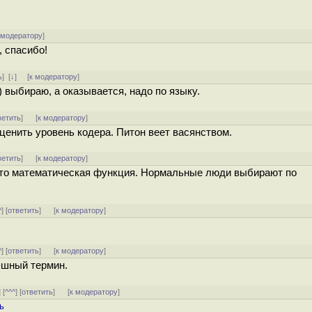
 модератору
]
, спасибо!
ь
]
[
↓
] [
к модератору
]
) выбираю, а оказывается, надо по языку.
ветить
]
[
к модератору
]
енить уровень кодера. Питон веет васянством.
ветить
]
[
к модератору
]
это математическая функция. Нормальные люди выбирают по
^
] [
ответить
]
[
к модератору
]
^
] [
ответить
]
[
к модератору
]
-шный термин.
] [
^^^
] [
ответить
]
[
к модератору
]
ь