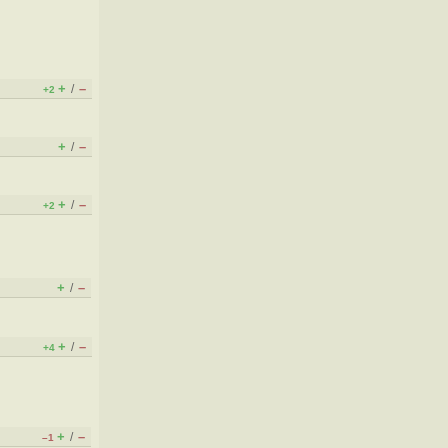
+
–
/
+2
+
–
/
+
–
/
+2
+
–
/
+
–
/
+4
+
–
/
–1