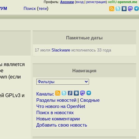
Профиль:
Аноним
(
вход
|
регистрация
)
неRU
opennet.me
РУМ
Поиск
(
теги
)
Памятные даты
17 июля
Slackware
исполнилось 33 года
ы является
ое
Навигация
own (если
Каналы:
ей GPLv3 и
Разделы новостей
|
Сводные
Что нового на OpenNet
Поиск в новостях
Новые комментарии
Добавить свою новость