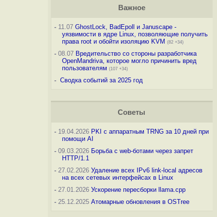
Важное
-
11.07
GhostLock, BadEpoll и Januscape -
уязвимости в ядре Linux, позволяющие получить
права root и обойти изоляцию KVM
(82 +34)
-
08.07
Вредительство со стороны разработчика
OpenMandriva, которое могло причинить вред
пользователям
(107 +34)
-
Сводка событий за 2025 год
Советы
-
19.04.2026
PKI с аппаратным TRNG за 10 дней при
помощи AI
-
09.03.2026
Борьба с web-ботами через запрет
HTTP/1.1
-
27.02.2026
Удаление всех IPv6 link-local адресов
на всех сетевых интерфейсах в Linux
-
27.01.2026
Ускорение пересборки llama.cpp
-
25.12.2025
Атомарные обновления в OSTree