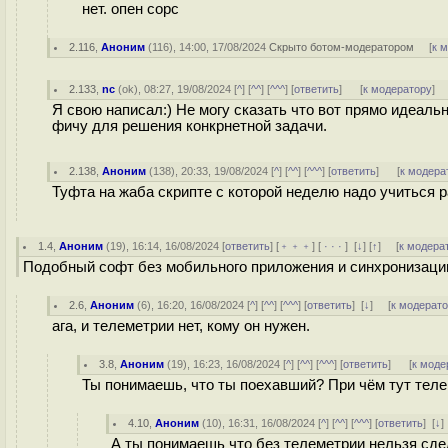
нет. опен сорс
2.116
,
Аноним
(
116
), 14:00, 17/08/2024
Скрыто ботом-модератором
[
к 
2.133
,
nc
(
ok
), 08:27, 19/08/2024 [
^
] [
^^
] [
^^^
] [
ответить
]
[
к модератору
]
Я свою написал:) Не могу сказать что вот прямо идеальн
фичу для решения конкрнетной задачи.
2.138
,
Аноним
(
138
), 20:33, 19/08/2024 [
^
] [
^^
] [
^^^
] [
ответить
]
[
к модера
Туфта на жаба скрипте с которой неделю надо учиться 
1.4
,
Аноним
(
19
), 16:14, 16/08/2024 [
ответить
] [
﹢﹢﹢
] [
· · ·
]
[
↓
] [
↑
] [
к модера
Подобный софт без мобильного приложения и синхронизации
2.6
,
Аноним
(
6
), 16:20, 16/08/2024 [
^
] [
^^
] [
^^^
] [
ответить
]
[
↓
] [
к модерат
ага, и телеметрии нет, кому он нужен.
3.8
,
Аноним
(
19
), 16:23, 16/08/2024 [
^
] [
^^
] [
^^^
] [
ответить
]
[
к моде
Ты понимаешь, что ты поехавший? При чём тут тел
4.10
,
Аноним
(
10
), 16:31, 16/08/2024 [
^
] [
^^
] [
^^^
] [
ответить
]
[
↓
А ты понимаешь что без телеметрии нельзя сд