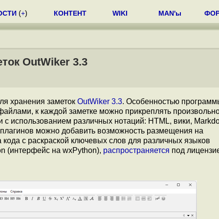
ОСТИ
(
+
)
КОНТЕНТ
WIKI
MAN'ы
ФО
ок OutWiker 3.3
ля хранения заметок
OutWiker 3.3
. Особенностью программ
и файлами, к каждой заметке можно прикреплять произвольн
и с использованием различных нотаций: HTML, вики, Markd
 плагинов можно добавить возможность размещения на
 кода с раскраской ключевых слов для различных языков
n (интерфейс на wxPython),
распространяется
под лицензи