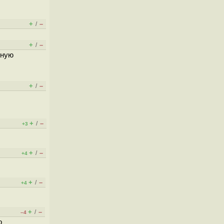
+
–
/
+
–
/
тную
+
–
/
+
–
/
+3
+
–
/
+4
+
–
/
+4
+
–
/
–4
о