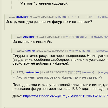
"Авторы" угнетены кодбазой.
1.12
,
ananas64
(
?
), 12:40, 23/08/2024 [
ответить
] [
﹢﹢﹢
] [
· · ·
]
[
↓
] [
↑
] [
к модер
Инструмент для рисования фигур так и не завезли?
2.28
,
Аноним
(
7
), 12:58, 23/08/2024 [
^
] [
^^
] [
^^^
] [
ответить
]
[
к модератор
Их вывезли с инкскейп.
2.160
,
Аноним
(
160
), 21:49, 23/08/2024 [
^
] [
^^
] [
^^^
] [
ответить
]
[
к модера
Фигуры в гимпе рисуются через выделение. Не интуитивн
(выделение, особенно свободное, впринципе уже само п
свойством её добавить к фигуре).
2.177
,
prokoudine
(
ok
), 01:13, 24/08/2024 [
^
] [
^^
] [
^^^
] [
ответить
]
[
к моде
> Инструмент для рисования фигур так и не завезли?
Полгода назад стряхнули вековой слой пыли с ветки, г
рисования фигур не имеет смысла. В 3.0 ждать не надо,
Демо:
https://fosstodon.org/@CmykStudent/112063520232