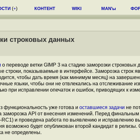
ОСТИ
(
+
)
КОНТЕНТ
WIKI
MAN'ы
ФО
зки строковых данных
и
о переводе ветки GIMP 3 на стадию заморозки строковых 
е строки, показываемые в интерфейсе. Заморозка строк я
одится, чтобы дать время (как минимум месяц) на заверше
ные языки, чтобы они не отвлекались на отслеживание и
ько при исправлении опечаток и ошибок, приводящих к из
из функциональность уже готова и
оставшиеся задачи
не по
 заморозка API от внесения изменений. Перед финальным
.0-RC1) и проведена работа по выявлению и исправлению 
ия возможно будет опубликован второй кандидат в релизы.
ка не определены.