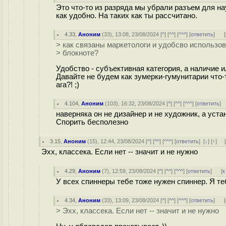
Это что-то из разряда мы убрали разъем для н
как удобно. На таких как ты рассчитано.
4.33
,
Аноним
(
33
), 13:08, 23/08/2024 [
^
] [
^^
] [
^^^
] [
ответить
]
[
> как связаны маркетологи и удобсво использо
> блокноте?
Удобство - субъективная категория, а наличие и
Давайте не будем как зумерки-гумунитарии что-
ага?! ;)
4.104
,
Аноним
(
103
), 16:32, 23/08/2024 [
^
] [
^^
] [
^^^
] [
ответить
]
наверняка он не дизайнер и не художник, а уст
Спорить бесполезно
3.15
,
Аноним
(
15
), 12:44, 23/08/2024 [
^
] [
^^
] [
^^^
] [
ответить
]
[
↓
] [
↑
] 
Эхх, классека. Если нет -- значит и не нужно
4.29
,
Аноним
(
7
), 12:59, 23/08/2024 [
^
] [
^^
] [
^^^
] [
ответить
]
[
к
У всех спиннеры тебе тоже нужен спиннер. Я те
4.34
,
Аноним
(
33
), 13:09, 23/08/2024 [
^
] [
^^
] [
^^^
] [
ответить
]
[
> Эхх, классека. Если нет -- значит и не нужно