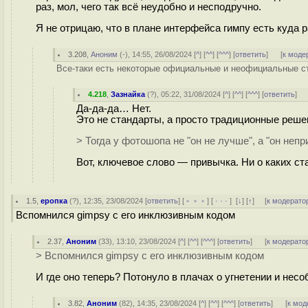
раз, мол, чего так всё неудобно и несподручно.
Я не отрицаю, что в плане интерфейса гимпу есть куда 
3.208
,
Аноним
(
-
), 14:55, 26/08/2024 [
^
] [
^^
] [
^^^
] [
ответить
]
[
к моде
Все-таки есть некоторые официальные и неофициальные с
4.218
,
Зазнайка
(
?
), 05:22, 31/08/2024 [
^
] [
^^
] [
^^^
] [
ответить
]
Да-да-да… Нет.
Это не стандарты, а просто традиционные реше
> Тогда у фотошопа не "он не лучше", а "он неп
Вот, ключевое слово — привычка. Ни о каких ст
1.5
,
еропка
(
?
), 12:35, 23/08/2024 [
ответить
] [
﹢﹢﹢
] [
· · ·
]
[
↓
] [
↑
] [
к модерато
Вспомнился gimpsy с его инклюзивным кодом
2.37
,
Аноним
(
33
), 13:10, 23/08/2024 [
^
] [
^^
] [
^^^
] [
ответить
]
[
к модерато
> Вспомнился gimpsy с его инклюзивным кодом
И где оно теперь? Потонуло в плачах о угнетении и нес
3.82
,
Аноним
(
82
), 14:35, 23/08/2024 [
^
] [
^^
] [
^^^
] [
ответить
]
[
к мод