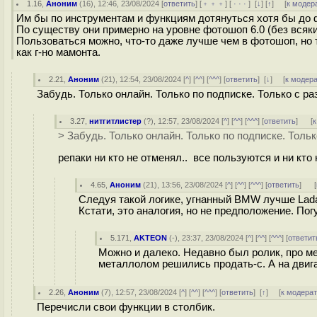
1.16
,
Аноним
(
16
), 12:46, 23/08/2024 [
ответить
] [
﹢﹢﹢
] [
· · ·
]
[
↓
] [
↑
] [
к модер
Им бы по инструментам и функциям дотянуться хотя бы до ф
По существу они примерно на уровне фотошоп 6.0 (без всяких
Пользоваться можно, что-то даже лучше чем в фотошоп, но 
как г-но мамонта.
2.21
,
Аноним
(
21
), 12:54, 23/08/2024 [
^
] [
^^
] [
^^^
] [
ответить
]
[
↓
] [
к модер
Забудь. Только онлайн. Только по подписке. Только с р
3.27
,
нитгитлистер
(
?
), 12:57, 23/08/2024 [
^
] [
^^
] [
^^^
] [
ответить
]
[
к
> Забудь. Только онлайн. Только по подписке. Толь
репаки ни кто не отменял.. все пользуются и ни кто
4.65
,
Аноним
(
21
), 13:56, 23/08/2024 [
^
] [
^^
] [
^^^
] [
ответить
]
[
Следуя такой логике, угнанный BMW лучше Lada 
Кстати, это аналогия, но не предположение. Пог
5.171
,
AKTEON
(-), 23:37, 23/08/2024 [
^
] [
^^
] [
^^^
] [
ответит
Можно и далеко. Недавно был ролик, про ме
металлолом решились продать-с. А на двига
2.26
,
Аноним
(
7
), 12:57, 23/08/2024 [
^
] [
^^
] [
^^^
] [
ответить
]
[
↑
] [
к модера
Перечисли свои функции в столбик.