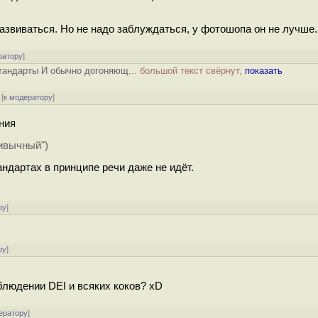
развиваться. Но не надо заблуждаться, у фотошопа он не лучше.
ратору
]
тандарты И обычно догоняющ...
большой текст свёрнут,
показать
[
к модератору
]
ния
ривычный")
андартах в принципе речи даже не идёт.
ру
]
ру
]
облюдении DEI и всяких коков? xD
ератору
]