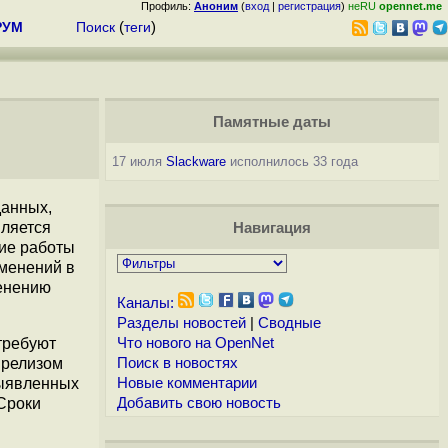
Профиль:
Аноним
(
вход
|
регистрация
)
неRU
opennet.me
РУМ
Поиск
(
теги
)
Памятные даты
17 июля
Slackware
исполнилось 33 года
данных,
вляется
Навигация
ние работы
зменений в
менению
Каналы:
Разделы новостей
|
Сводные
требуют
Что нового на OpenNet
 релизом
Поиск в новостях
выявленных
Новые комментарии
 Сроки
Добавить свою новость