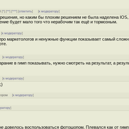
 [
^
] [
^^
] [
^^^
] [
ответить
]
[
к модератору
]
е решения, но каким бы плохим решением не была наделена IOS, 
шение будет мало того что нерабочим так ещё и тормозным.
 [
к модератору
]
про маркетологов и ненужные функции показывает самый слож
фте.
[
к модератору
]
рание в гимп показывать, нужно смотреть на результат, а резул
[
к модератору
]
;)
тором
[
к модератору
]
ератору
]
 не довелось воспользоваться фотошопом. Плевался как от гимп