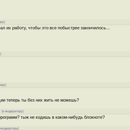
ору
]
вал их работу, чтобы это все побыстрее закончилось…
у
]
тору
]
ии теперь ты без них жить не можешь?
 [
к модератору
]
программ? тыж не кодишь в каком-нибудь блокноте?
 модератору
]