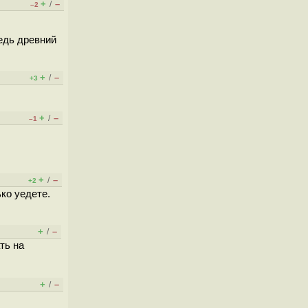
+
–
/
–2
едь древний
+
–
/
+3
+
–
/
–1
+
–
/
+2
ко уедете.
+
–
/
ть на
+
–
/