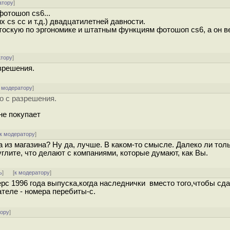
атору
]
отошоп cs6...
 cs cc и т.д.) двадцатилетней давности.
тоскую по эргономике и штатным функциям фотошоп cs6, а он в
атору
]
азрешения.
 модератору
]
ко с разрешения.
 не покупает
к модератору
]
из магазина? Ну да, лучше. В каком-то смысле. Далеко ли толь
углите, что делают с компаниями, которые думают, как Вы.
ь
]
[
к модератору
]
рс 1996 года выпуска,когда наследнички вместо того,чтобы сда
теле - номера перебиты-с.
тору
]