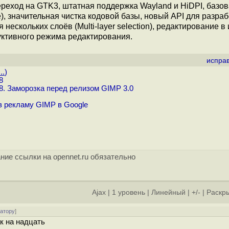
ереход на GTK3, штатная поддержка Wayland и HiDPI, базо
 значительная чистка кодовой базы, новый API для разраб
ескольких слоёв (Multi-layer selection), редактирование в
уктивного режима редактирования.
испра
..
)
8
8. Заморозка перед релизом GIMP 3.0
 рекламу GIMP в Google
ние ссылки на opennet.ru обязательно
Ajax
|
1 уровень
|
Линейный
|
+/-
|
Раскры
ратору
]
к на надцать