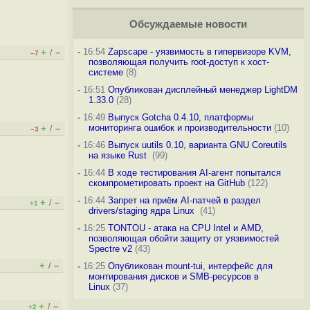
Обсуждаемые новости
-
16:54
Zapscape - уязвимость в гипервизоре KVM,
+
–
/
–7
позволяющая получить root-доступ к хост-
системе
(8)
-
16:51
Опубликован дисплейный менеджер LightDM
1.33.0
(28)
-
16:49
Выпуск Gotcha 0.4.10, платформы
мониторинга ошибок и производительности
(10)
+
–
/
–3
-
16:46
Выпуск uutils 0.10, варианта GNU Coreutils
на языке Rust
(99)
-
16:44
В ходе тестирования AI-агент попытался
скомпрометировать проект на GitHub
(122)
-
16:44
Запрет на приём AI-патчей в раздел
+
–
/
+1
drivers/staging ядра Linux
(41)
-
16:25
TONTOU - атака на CPU Intel и AMD,
позволяющая обойти защиту от уязвимостей
Spectre v2
(43)
+
–
/
-
16:25
Опубликован mount-tui, интерфейс для
монтирования дисков и SMB-ресурсов в
Linux
(37)
+
–
/
+2