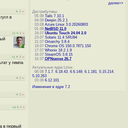
далее>>
+
–
/
Дистрибутивы:
05.08
Tails 7.10.1
гугл в
04.08
Deepin 25.2.1
03.08
Azure Linux 3.0.20260803
01.08
NetBSD 11.0
+
–
24.07
Ubuntu Touch 24.04 2.0
/
+1
23.07
Solaris 11.4 SRU94
ный
21.07
Omarchy 3.8.4
19.07
Chrome OS 150.0.7871.150
17.07
Whonix 18.2.1.9
16.07
SteamOS 3.8.15
+
–
/
+1
16.07
OPNsense 26.7
ьтат у гимпа
Актуальные ядра Linux:
06.08
7.1.7
,
6.18.43
,
6.6.149
,
6.1.181
,
5.15.214
,
5.10.263
+
–
/
03.08
6.12.101
Изменения в ядре 7.2
+
–
/
+
–
/
+4
а в первый