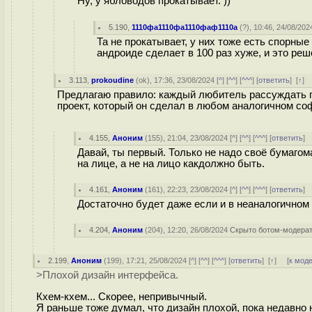
Ну, у ябловодов прокатывает. ))
5.190
,
1110фа1110фа1110фаф1110а
(
?
), 10:46, 24/08/2024
Та не прокатывает, у них тоже есть спорны
андроиде сделает в 100 раз хуже, и это ре
3.113
,
prokoudine
(
ok
), 17:36, 23/08/2024 [
^
] [
^^
] [
^^^
] [
ответить
]
[
↑
]
Предлагаю правило: каждый любитель рассуждать 
проект, который он сделал в любом аналогичном со
4.155
,
Аноним
(
155
), 21:04, 23/08/2024 [
^
] [
^^
] [
^^^
] [
ответить
]
Давай, ты первый. Только не надо своё бумагома
на лице, а не на лицо какдолжно быть.
4.161
,
Аноним
(
161
), 22:23, 23/08/2024 [
^
] [
^^
] [
^^^
] [
ответить
]
Достаточно будет даже если и в неаналогичном 
4.204
,
Аноним
(
204
), 12:20, 26/08/2024
Скрыто ботом-модера
2.199
,
Аноним
(
199
), 17:21, 25/08/2024 [
^
] [
^^
] [
^^^
] [
ответить
]
[
↑
] [
к мод
>Плохой дизайн интерфейса.
Кхем-кхем... Скорее, непривычный.
Я раньше тоже думал, что дизайн плохой, пока недавно