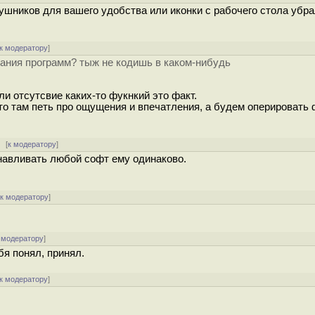
аушников для вашего удобства или иконки с рабочего стола убр
к модератору
]
вания программ? тыж не кодишь в каком-нибудь
ли отсутсвие каких-то фукнкий это факт.
то там петь про ощущения и впечатления, а будем оперировать 
[
к модератору
]
анавливать любой софт ему одинаково.
[
к модератору
]
 модератору
]
бя понял, принял.
к модератору
]