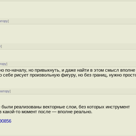
атору
]
у
]
тору
]
о по-началу, но привыкнуть, и даже найти в этом смысл вполн
о себе рисует произвольную фигуру, но без границ, нужно прос
ратору
]
де были реализованы векторные слои, без которых инструмент
 в какой-то момент после — вполне реально.
390856