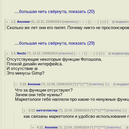
....большая нить свёрнута, показать (20)
1.2
,
Аноним
(
2
), 12:31, 23/08/2024 [
ответить
] [
﹢﹢﹢
] [
· · ·
]
[
↓
] [
↑
] [
к модерат
Сколько же лет они его пилят. Почему никто не проспонсиро
....большая нить свёрнута, показать (29)
1.3
,
Nochi
(
?
), 12:32, 23/08/2024 [
ответить
] [
﹢﹢﹢
] [
· · ·
]
[
↓
] [
↑
] [
к модератор
Отсутствующие некоторые функции Фотошопа.
Плохой дизайн интерфейса.
И отсутствие ai
Это минусы Gimp?
2.10
,
Аноним
(
7
), 12:39, 23/08/2024 [
^
] [
^^
] [
^^^
] [
ответить
]
[
↓
] [
к модера
Что за функции отсуствуют?
Зачем они тебе нужны?
Маркетологи тебе наплели про какие-то ненужные функц
3.13
,
нитгитлистер
(
?
), 12:43, 23/08/2024 [
^
] [
^^
] [
^^^
] [
ответить
]
[
↓
]
как связаны маркетологи и удобсво использования 
4.22
,
Аноним
(
7
), 12:54, 23/08/2024 [
^
] [
^^
] [
^^^
] [
ответить
]
[
к