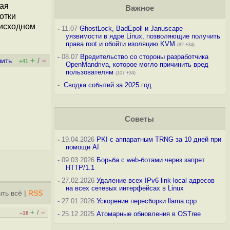
вая
Важное
отки
 исходном
-
11.07
GhostLock, BadEpoll и Januscape -
уязвимости в ядре Linux, позволяющие получить
права root и обойти изоляцию KVM
(82 +34)
-
08.07
Вредительство со стороны разработчика
+
–
вить
/
+41
OpenMandriva, которое могло причинить вред
пользователям
(107 +34)
-
Сводка событий за 2025 год
Советы
-
19.04.2026
PKI с аппаратным TRNG за 10 дней при
помощи AI
-
09.03.2026
Борьба с web-ботами через запрет
HTTP/1.1
-
27.02.2026
Удаление всех IPv6 link-local адресов
на всех сетевых интерфейсах в Linux
ть всё
|
RSS
-
27.01.2026
Ускорение пересборки llama.cpp
+
–
/
–18
-
25.12.2025
Атомарные обновления в OSTree