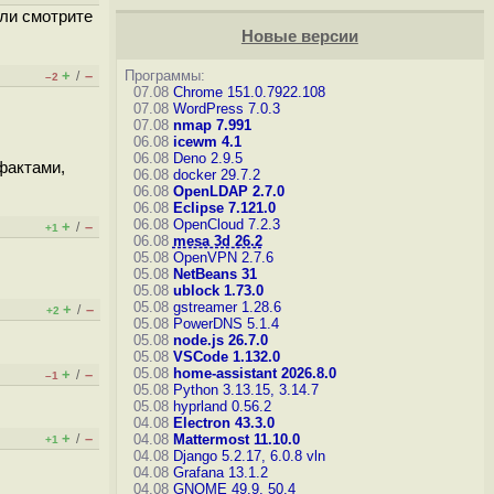
али смотрите
Новые версии
+
–
Программы:
/
–2
07.08
Chrome 151.0.7922.108
07.08
WordPress 7.0.3
07.08
nmap 7.991
06.08
icewm 4.1
06.08
Deno 2.9.5
фактами,
06.08
docker 29.7.2
06.08
OpenLDAP 2.7.0
06.08
Eclipse 7.121.0
06.08
OpenCloud 7.2.3
+
–
/
+1
06.08
mesa 3d 26.2
05.08
OpenVPN 2.7.6
05.08
NetBeans 31
05.08
ublock 1.73.0
05.08
gstreamer 1.28.6
+
–
/
+2
05.08
PowerDNS 5.1.4
05.08
node.js 26.7.0
05.08
VSCode 1.132.0
05.08
home-assistant 2026.8.0
+
–
/
–1
05.08
Python 3.13.15, 3.14.7
05.08
hyprland 0.56.2
04.08
Electron 43.3.0
+
–
/
04.08
Mattermost 11.10.0
+1
04.08
Django 5.2.17, 6.0.8
vln
04.08
Grafana 13.1.2
04.08
GNOME 49.9, 50.4