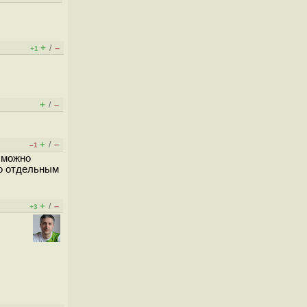
+
–
/
+1
+
–
/
+
–
/
–1
е можно
то отдельным
+
–
/
+3