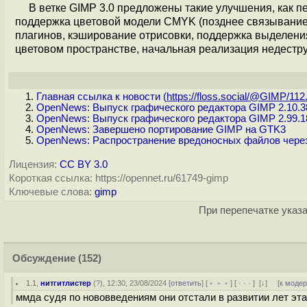
В ветке GIMP 3.0 предложены такие улучшения, как п
поддержка цветовой модели CMYK (позднее связывание),
плагинов, кэширование отрисовки, поддержка выделения н
цветовом пространстве, начальная реализация недестр
Главная ссылка к новости (
https://floss.social/@GIMP/112.
OpenNews: Выпуск графического редактора GIMP 2.10.3
OpenNews: Выпуск графического редактора GIMP 2.99.1
OpenNews: Завершено портирование GIMP на GTK3
OpenNews: Распространение вредоносных файлов через
Лицензия:
CC BY 3.0
Короткая ссылка: https://opennet.ru/61749-gimp
Ключевые слова:
gimp
При перепечатке указа
Обсуждение
(152)
1.1
,
нитгитлистер
(
?
), 12:30, 23/08/2024 [
ответить
] [
﹢﹢﹢
] [
· · ·
]
[
↓
] [
к моде
ммда судя по нововведениям они отстали в развитии лет эта