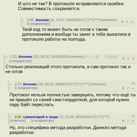
И што не так? В протоколе исправляются ошибки.
Совместимость сохраняется.
5.46
,
Аноним
(
3
), 15:27, 26/08/2024 [
^
] [
^^
] [
^^^
] [
ответить
]
+
–
/
[
к модератору
]
Твой код то может быть не готов к таким
дополнениям и вообще ты занят а тебе выкатили в
протоколе работы на полгода.
1.23
,
Аноним
(
12
), 08:20, 26/08/2024 [
ответить
] [
﹢﹢﹢
] [
· · ·
]
[
↓
] [
↑
]
+
–
/
[
к модератору
]
Столько реализаций этого протокола, а сам протокол так и
не готов
+4
2.27
,
Аноним
(
26
), 09:18, 26/08/2024 [
^
] [
^^
] [
^^^
] [
ответить
]
+
–
[
к модератору
]
/
Протокол нельзя полностью завершить, потому что ещё ты
не пришёл со своей свистопрделкой, для которой нужно
пару байт переслать.
+1
2.55
,
гуманитарий в треде
(
?
), 23:28, 26/08/2024 [
^
] [
^^
] [
^^^
]
+
–
[
ответить
]
[
к модератору
]
/
Ну, это специфика метода разработки. Данного метода
разработки.