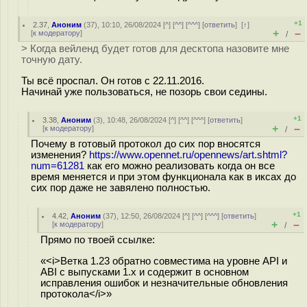
+1
2.37
,
Аноним
(
37
), 10:10, 26/08/2024 [
^
] [
^^
] [
^^^
] [
ответить
]
[
↑
]
+
–
[
к модератору
]
/
> Когда вейленд будет готов для десктопа назовите мне
точную дату.
Ты всё проспал. Он готов с 22.11.2016.
Начинай уже пользоваться, не позорь свои седины.
+1
3.38
,
Аноним
(
3
), 10:48, 26/08/2024 [
^
] [
^^
] [
^^^
] [
ответить
]
+
–
[
к модератору
]
/
Почему в готовый протокол до сих пор вносятся
изменения?
https://www.opennet.ru/opennews/art.shtml?
num=61281
как его можно реализовать когда он все
время меняется и при этом функционала как в иксах до
сих пор даже не завялено полностью.
+1
4.42
,
Аноним
(
37
), 12:50, 26/08/2024 [
^
] [
^^
] [
^^^
] [
ответить
]
+
–
[
к модератору
]
/
Прямо по твоей ссылке:
«<i>Ветка 1.23 обратно совместима на уровне API и
ABI с выпусками 1.x и содержит в основном
исправления ошибок и незначительные обновления
протокола</i>»