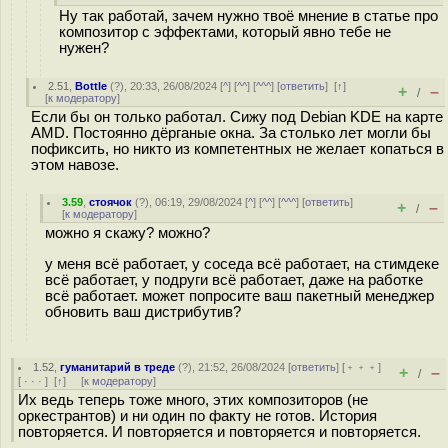
Ну так работай, зачем нужно твоё мнение в статье про
композитор с эффектами, который явно тебе не
нужен?
2.51
,
Bottle
(
?
), 20:33, 26/08/2024 [
^
] [
^^
] [
^^^
] [
ответить
]
[
↑
]
+
–
/
[
к модератору
]
Если бы он только работал. Сижу под Debian KDE на карте
AMD. Постоянно дёрганые окна. За столько лет могли бы
пофиксить, но никто из компетентных не желает копаться в
этом навозе.
3.59
,
стоячок
(
?
), 06:19, 29/08/2024 [
^
] [
^^
] [
^^^
] [
ответить
]
+
–
/
[
к модератору
]
можно я скажу? можно?
у меня всё работает, у соседа всё работает, на стимдеке
всё работает, у подруги всё работает, даже на работке
всё работает. может попросите ваш пакетный менеджер
обновить ваш дистрибутив?
1.52
,
гуманитарий в треде
(
?
), 21:52, 26/08/2024 [
ответить
] [
﹢﹢﹢
]
+
–
/
[
· · ·
]
[
↑
] [
к модератору
]
Их ведь теперь тоже много, этих композиторов (не
оркестрантов) и ни один по факту не готов. История
повторяется. И повторяется и повторяется и повторяется.