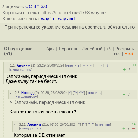
Лицензия:
CC BY 3.0
Короткая ссылка: https://opennet.ru/61763-wayfire
Ключевые слова:
wayfire
,
wayland
При перепечатке указание ссылки на opennet.ru обязательно
Обсуждение
Ajax
|
1 уровень
|
Линейный
|
+/-
|
Раскрыть
(51)
всё
|
RSS
+1
1.1
,
Аноним
(
1
), 23:29, 25/08/2024 [
ответить
] [
﹢﹢﹢
] [
· · ·
]
[
↓
]
+
–
[
к модератору
]
/
Капризный, периодически глючит.
Даже sway так не бесит.
2.8
,
Ногоед
(
?
), 00:39, 26/08/2024 [
^
] [
^^
] [
^^^
] [
ответить
]
+
–
/
[
к модератору
]
> Капризный, периодически глючит.
Конкретно какая часть глючит?
+1
3.21
,
Аноним
(
21
), 07:36, 26/08/2024 [
^
] [
^^
] [
^^^
] [
ответить
]
+
–
[
к модератору
]
/
Которая за DE отвечает