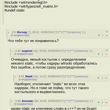
#include <wlr/render/egl.h>
#include <wlr/types/wlr_matrix.h>
#undef static
+3
2.9
,
Ногоед
(
?
), 00:42, 26/08/2024 [
^
] [
^^
] [
^^^
] [
ответить
]
[
↓
]
+
–
[
к модератору
]
/
Что тебе тут не понравилось?
+2
3.32
,
eugener
(
ok
), 09:50, 26/08/2024 [
^
] [
^^
] [
^^^
] [
ответить
]
[
↓
]
+
–
[
к модератору
]
/
Очевидно, явный костылик с определением
некоего static, чтобы хидеры wlroots обработались
без ошибок, а потом сразу разопределение.
4.43
,
ИмяХ
(
ok
), 14:22, 26/08/2024 [
^
] [
^^
] [
^^^
] [
ответить
]
+
–
/
[
к модератору
]
Наоборот, отключают "static" во всех этих
хидерах. Но я тоже не пойму, что тут такого
костыльного и вырвиглазного.
3.49
,
Аноним
(
49
), 16:05, 26/08/2024 [
^
] [
^^
] [
^^^
] [
ответить
]
[
↑
]
+
–
/
[
к модератору
]
разве static не ключевое слово в с++? он не будет