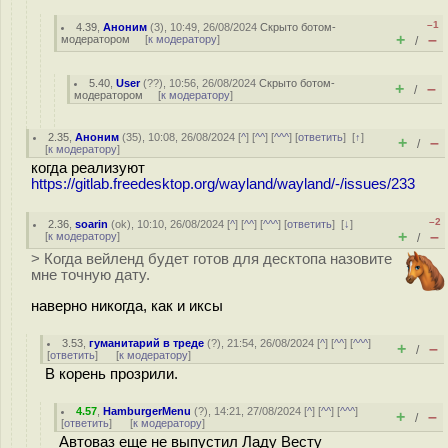
–1
4.39
,
Аноним
(
3
), 10:49, 26/08/2024
Скрыто ботом-
+
–
модератором
[
к модератору
]
/
5.40
,
User
(
??
), 10:56, 26/08/2024
Скрыто ботом-
+
–
/
модератором
[
к модератору
]
2.35
,
Аноним
(
35
), 10:08, 26/08/2024 [
^
] [
^^
] [
^^^
] [
ответить
]
[
↑
]
+
–
/
[
к модератору
]
когда реализуют
https://gitlab.freedesktop.org/wayland/wayland/-/issues/233
–2
2.36
,
soarin
(
ok
), 10:10, 26/08/2024 [
^
] [
^^
] [
^^^
] [
ответить
]
[
↓
]
+
–
[
к модератору
]
/
> Когда вейленд будет готов для десктопа назовите
мне точную дату.
наверно никогда, как и иксы
3.53
,
гуманитарий в треде
(
?
), 21:54, 26/08/2024 [
^
] [
^^
] [
^^^
]
+
–
/
[
ответить
]
[
к модератору
]
В корень прозрили.
4.57
,
HamburgerMenu
(
?
), 14:21, 27/08/2024 [
^
] [
^^
] [
^^^
]
+
–
/
[
ответить
]
[
к модератору
]
Автоваз еще не выпустил Ладу Весту