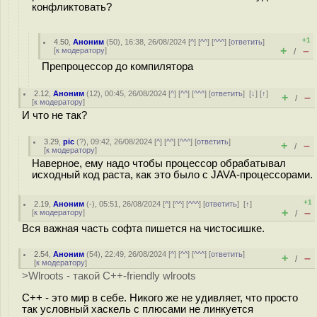
конфликтовать?
+1
4.50
,
Аноним
(
50
), 16:38, 26/08/2024 [
^
] [
^^
] [
^^^
] [
ответить
]
+
–
[
к модератору
]
/
Препроцессор до компилятора
2.12
,
Аноним
(
12
), 00:45, 26/08/2024 [
^
] [
^^
] [
^^^
] [
ответить
]
[
↓
] [
↑
]
+
–
/
[
к модератору
]
И что не так?
3.29
,
pic
(
?
), 09:42, 26/08/2024 [
^
] [
^^
] [
^^^
] [
ответить
]
+
–
/
[
к модератору
]
Наверное, ему надо чтобы процессор обрабатывал
исходный код раста, как это было с JAVA-процессорами.
+1
2.19
,
Аноним
(
-
), 05:51, 26/08/2024 [
^
] [
^^
] [
^^^
] [
ответить
]
[
↑
]
+
–
[
к модератору
]
/
Вся важная часть софта пишется на чистосишке.
2.54
,
Аноним
(
54
), 22:49, 26/08/2024 [
^
] [
^^
] [
^^^
] [
ответить
]
+
–
/
[
к модератору
]
>Wlroots - такой C++-friendly wlroots
C++ - это мир в себе. Никого же не удивляет, что просто
так условный хаскель с плюсами не линкуется