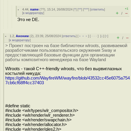
+1
4.44
,
name
(
??
), 15:14, 26/08/2024 [
^
] [
^^
] [
^^^
] [
ответить
]
+
–
[
к модератору
]
/
Это не DE.
1.2
,
Аноним
(
2
), 23:39, 25/08/2024 [
ответить
] [
﹢﹢﹢
] [
· · ·
]
[
↓
] [
↑
]
+
–
/
[
к модератору
]
> Проект построен на базе библиотеки wlroots, развиваемой
разработчиками пользовательского окружения Sway и
предоставляющей базовые функции для организации
работы композитного менеджера на базе Wayland
Wlroots - такой C++-friendly wlroots, что без вырвиглазных
костылей никуда:
https://github.com/WayfireWM/wayfire/blob/43532cc45e6075a754
7cb6cf68ff4cc37403
#define static
#include <wlr/types/wlr_compositor.h>
#include <wlr/render/wlr_renderer.h>
#include <wlr/render/swapchain.h>
#include <wlr/render/allocator.h>
#include <wlr/render/gles2.h>