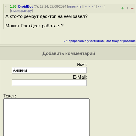
1.56
,
DroidBot
(
?
), 12:14, 27/08/2024 [
ответить
] [
﹢﹢﹢
] [
· · ·
]
+
–
/
[
к модератору
]
А кто-то ремоут десктоп на нем завел?
Может РастДеск работает?
игнорирование участников
|
лог модерирования
Добавить комментарий
Имя:
E-Mail:
Текст: