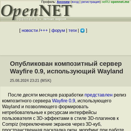
Профиль:
Аноним
(
вход
|
регистрация
)
неRU
opennet.me
[
новости
/
+++
|
форум
|
теги
|
]
Опубликован композитный сервер
Wayfire 0.9, использующий Wayland
25.08.2024 23:21 (MSK)
После десяти месяцев разработки
представлен
релиз
композитного сервера
Wayfire 0.9
, использующего
Wayland и позволяющего формировать
нетребовательные к ресурсам интерфейсы
пользователя c 3D-эффектами в стиле 3D-плагинов к
Compiz (переключение экранов через 3D-куб,
пространственная раскладка окон, морфинг при работе