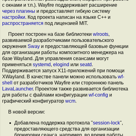
с окнами и т.п.). Wayfire поддерживает расширение
через
плагины
и предоставляет гибкую систему
настройки
. Код проекта написан на языке C++ и
распространяется
под лицензией MIT.
Проект построен на базе библиотеки
wlroots
,
развиваемой разработчиками пользовательского
окружения
Sway
и предоставляющей базовые функции
для организации работы композитного менеджера на
базе Wayland. Для управления сеансами могут
применяться
systemd
,
elogind
или
seatd
.
Поддерживается запуск X11-приложений при помощи
XWayland. В качестве панели можно использовать
wf-
shell
от разработчиков Wayfire или стороннюю панель
LavaLauncher
. Проектом также развивается библиотека
для работы с файлами конфигурации
wf-config
и
графический конфигуратор
wcm
.
В новой версии:
Добавлена поддержка протокола "
session-lock
",
предоставляющего средства для организации
блокировки сеанса, например, во время работы