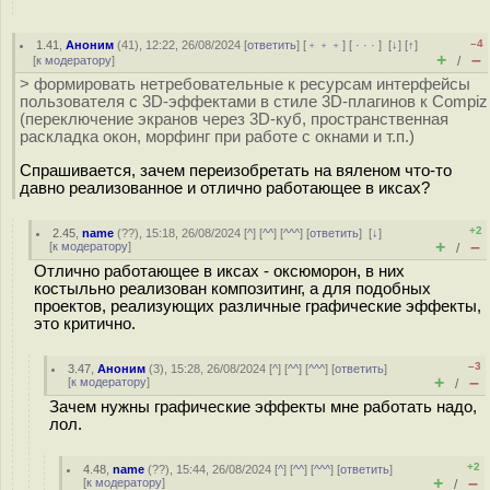
–4
1.41
,
Аноним
(
41
), 12:22, 26/08/2024 [
ответить
] [
﹢﹢﹢
] [
· · ·
]
[
↓
] [
↑
]
+
–
[
к модератору
]
/
> формировать нетребовательные к ресурсам интерфейсы
пользователя c 3D-эффектами в стиле 3D-плагинов к Compiz
(переключение экранов через 3D-куб, пространственная
раскладка окон, морфинг при работе с окнами и т.п.)
Спрашивается, зачем переизобретать на вяленом что-то
давно реализованное и отлично работающее в иксах?
+2
2.45
,
name
(
??
), 15:18, 26/08/2024 [
^
] [
^^
] [
^^^
] [
ответить
]
[
↓
]
+
–
[
к модератору
]
/
Отлично работающее в иксах - оксюморон, в них
костыльно реализован композитинг, а для подобных
проектов, реализующих различные графические эффекты,
это критично.
–3
3.47
,
Аноним
(
3
), 15:28, 26/08/2024 [
^
] [
^^
] [
^^^
] [
ответить
]
+
–
[
к модератору
]
/
Зачем нужны графические эффекты мне работать надо,
лол.
+2
4.48
,
name
(
??
), 15:44, 26/08/2024 [
^
] [
^^
] [
^^^
] [
ответить
]
+
–
[
к модератору
]
/