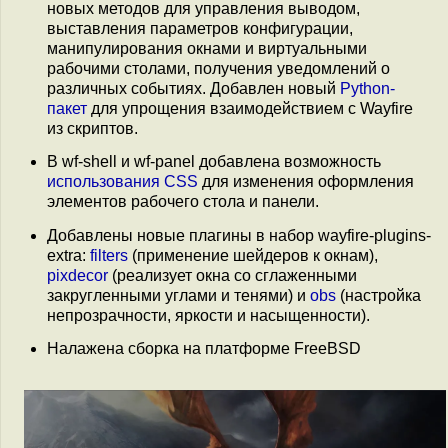
новых методов для управления выводом,
выставления параметров конфигурации,
манипулирования окнами и виртуальными
рабочими столами, получения уведомлений о
различных событиях. Добавлен новый
Python-
пакет
для упрощения взаимодействием с Wayfire
из скриптов.
В wf-shell и wf-panel добавлена возможность
использования CSS
для изменения оформления
элементов рабочего стола и панели.
Добавлены новые плагины в набор wayfire-plugins-
extra:
filters
(применение шейдеров к окнам),
pixdecor
(реализует окна со сглаженными
закругленными углами и тенями) и
obs
(настройка
непрозрачности, яркости и насыщенности).
Налажена сборка на платформе FreeBSD