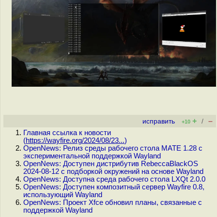
+
–
исправить
/
+10
Главная ссылка к новости
(
https://wayfire.org/2024/08/23...
)
OpenNews: Релиз среды рабочего стола MATE 1.28 с
экспериментальной поддержкой Wayland
OpenNews: Доступен дистрибутив RebeccaBlackOS
2024-08-12 с подборкой окружений на основе Wayland
OpenNews: Доступна среда рабочего стола LXQt 2.0.0
OpenNews: Доступен композитный сервер Wayfire 0.8,
использующий Wayland
OpenNews: Проект Xfce обновил планы, связанные с
поддержкой Wayland