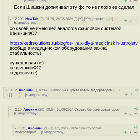
+
–
[
↑
] [
к модератору
]
/
Если Шишкин допиливал эту фс то не плохо ее сделал
2.200
,
NewTab
(
?
), 01:29, 28/08/2024 [
^
] [
^^
] [
^^^
] [
ответить
]
[
↑
]
+
–
/
[
к модератору
]
со своей не имеющей аналогов файловой системой
ШишкинФС?
https://kedrsolutions.ru/blog/os-linux-dlya-medicinskih-ustrojstv
вообще в медицинском оборудовании важна
стабильность)
ну кедровая ос)
не шишкинФС)
кедровая ос)
1.12
,
Аноним
(
-
), 09:42, 26/08/2024
Скрыто ботом-модератором
[
﹢﹢
+2
+
–
﹢
] [
· · ·
] [
к модератору
]
/
+2
2.18
,
Аноним
(
26
), 09:54, 26/08/2024
Скрыто ботом-модератором
+
–
[
к модератору
]
/
+6
3.21
,
Аноним
(
21
), 10:07, 26/08/2024
Скрыто ботом-
+
–
модератором
[
к модератору
]
/