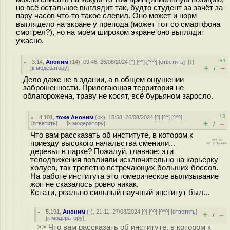
но всё остальное выглядит так, будто студент за зачёт за
пару часов что-то такое слепил. Оно может и норм
выглядело на экране у препода (может тот со смартфона
смотрел?), но на моём широком экране оно выглядит
ужасно.
+1
3.14
,
Аноним
(
14
), 09:46, 26/08/2024 [
^
] [
^^
] [
^^^
] [
ответить
]
[
↓
]
+
–
[
к модератору
]
/
Дело даже не в здании, а в общем ощущении
заброшенности. Прилегающая территория не
облагорожена, траву не косят, всё бурьяном заросло.
+3
4.101
,
тоже Аноним
(
ok
), 15:58, 26/08/2024 [
^
] [
^^
] [
^^^
]
+
–
[
ответить
]
[
к модератору
]
/
Что вам рассказать об институте, в котором к
приезду высокого начальства сменили...
деревья в парке? Пожалуй, главное: эти
телодвижения повлияли исключительно на карьерку
холуев, так трепетно встречающих больших боссов.
На работе института это гомерическое вылизывание
жоп не сказалось ровно никак.
Кстати, реально сильный научный институт был...
5.191
,
Аноним
(
-
), 21:11, 27/08/2024 [
^
] [
^^
] [
^^^
] [
ответить
]
+
–
/
[
к модератору
]
>> Что вам рассказать об институте, в котором к