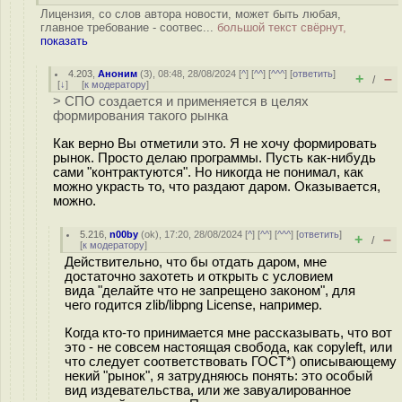
Лицензия, со слов автора новости, может быть любая,
главное требование - соотвес...
большой текст свёрнут,
показать
4.203
,
Аноним
(
3
), 08:48, 28/08/2024 [
^
] [
^^
] [
^^^
] [
ответить
]
+
–
/
[
↓
] [
к модератору
]
> СПО создается и применяется в целях
формирования такого рынка
Как верно Вы отметили это. Я не хочу формировать
рынок. Просто делаю программы. Пусть как-нибудь
сами "контрактуются". Но никогда не понимал, как
можно украсть то, что раздают даром. Оказывается,
можно.
5.216
,
n00by
(
ok
), 17:20, 28/08/2024 [
^
] [
^^
] [
^^^
] [
ответить
]
+
–
/
[
к модератору
]
Действительно, что бы отдать даром, мне
достаточно захотеть и открыть с условием
вида "делайте что не запрещено законом", для
чего годится zlib/libpng License, например.
Когда кто-то принимается мне рассказывать, что вот
это - не совсем настоящая свобода, как copyleft, или
что следует соответствовать ГОСТ*) описывающему
некий "рынок", я затрудняюсь понять: это особый
вид издевательства, или же завуалированное