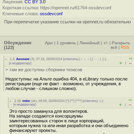
Лицензия:
CC BY 3.0
Короткая ссылка: https://opennet.ru/61764-ossdevconf
Ключевые слова:
ossdevconf
При перепечатке указание ссылки на opennet.ru обязательно
Обсуждение
Ajax
|
1 уровень
|
Линейный
|
+/-
|
Раскрыть
(123)
всё
|
RSS
+3
1.3
,
Аноним
(
3
), 07:19, 26/08/2024 [
ответить
] [
﹢﹢﹢
] [
· · ·
]
[
↓
]
+
–
[
к модератору
]
/
> там же доступны сборники тезисов
Недоступны: на Альте ошибка 404, в eLibrary только после
регистрации (еще не факт - возможно, от учреждения, в
любом случае - слишком сложно).
+1
2.19
,
trdm
(
ok
), 09:59, 26/08/2024 [
^
] [
^^
] [
^^^
] [
ответить
]
[
↓
]
+
–
[
к модератору
]
/
Это просто замануха для волонтеров.
На западе создаются консорциумы
заинтересованных сторон в лице корпораций,
которым нужна та или иная разработка и они объединено
финансируют проекты.