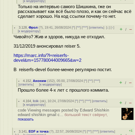
[
к модератору
]
Только на интервью самого Шишкина, гже он
рассказывает как всё было плозо, и как он сейчас всё
сделает хорошо. На код ссылки почему-то нет.
3.128
,
Фрол
(
?
), 19:41, 26/08/2024 [
^
] [
^^
] [
^^^
] [
ответить
]
[
↓
] [
↑
]
+
–
/
[
к модератору
]
Чивойто? Жив и здоров, никуда не отходил.
31/12/2019 анонсировал reiser 5.
https://marc.info/?l=reiserfs-
devel&m=157780044009665&w=2
В reiserfs-devel более-менее регулярно постит.
4.152
,
Аноним
(
152
), 05:00, 27/08/2024 [
^
] [
^^
] [
^^^
]
+
–
/
[
ответить
]
[
к модератору
]
Прошло более 4-х лет с прошлого коммита.
4.164
,
llolik
(
ok
), 10:24, 27/08/2024 [
^
] [
^^
] [
^^^
] [
ответить
]
+
–
/
[
к модератору
]
code Viewing messages posted by Edward Shishkin
edward shishkin gmail c...
большой текст свёрнут,
показать
+1
3.141
,
EOF и точка
(
?
), 22:57, 26/08/2024 [
^
] [
^^
] [
^^^
] [
ответить
]