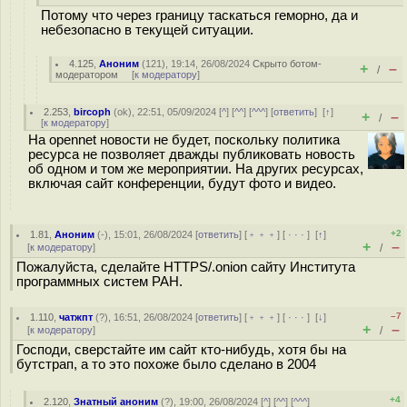
Потому что через границу таскаться геморно, да и
небезопасно в текущей ситуации.
4.125
,
Аноним
(
121
), 19:14, 26/08/2024
Скрыто ботом-
+
–
/
модератором
[
к модератору
]
2.253
,
bircoph
(
ok
), 22:51, 05/09/2024 [
^
] [
^^
] [
^^^
] [
ответить
]
[
↑
]
+
–
/
[
к модератору
]
На opennet новости не будет, поскольку политика
ресурса не позволяет дважды публиковать новость
об одном и том же мероприятии. На других ресурсах,
включая сайт конференции, будут фото и видео.
+2
1.81
,
Аноним
(
-
), 15:01, 26/08/2024 [
ответить
] [
﹢﹢﹢
] [
· · ·
]
[
↑
]
+
–
[
к модератору
]
/
Пожалуйста, сделайте HTTPS/.onion сайту Института
программных систем РАН.
–7
1.110
,
чатжпт
(
?
), 16:51, 26/08/2024 [
ответить
] [
﹢﹢﹢
] [
· · ·
]
[
↓
]
+
–
[
к модератору
]
/
Господи, сверстайте им сайт кто-нибудь, хотя бы на
бутстрап, а то это похоже было сделано в 2004
+4
2.120
,
Знатный аноним
(
?
), 19:00, 26/08/2024 [
^
] [
^^
] [
^^^
]