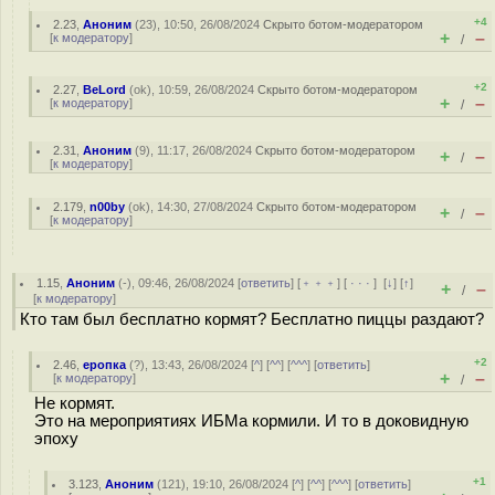
+4
2.23
,
Аноним
(
23
), 10:50, 26/08/2024
Скрыто ботом-модератором
+
–
[
к модератору
]
/
+2
2.27
,
BeLord
(
ok
), 10:59, 26/08/2024
Скрыто ботом-модератором
+
–
[
к модератору
]
/
2.31
,
Аноним
(
9
), 11:17, 26/08/2024
Скрыто ботом-модератором
+
–
/
[
к модератору
]
2.179
,
n00by
(
ok
), 14:30, 27/08/2024
Скрыто ботом-модератором
+
–
/
[
к модератору
]
1.15
,
Аноним
(
-
), 09:46, 26/08/2024 [
ответить
] [
﹢﹢﹢
] [
· · ·
]
[
↓
] [
↑
]
+
–
/
[
к модератору
]
Кто там был бесплатно кормят? Бесплатно пиццы раздают?
+2
2.46
,
еропка
(
?
), 13:43, 26/08/2024 [
^
] [
^^
] [
^^^
] [
ответить
]
+
–
[
к модератору
]
/
Не кормят.
Это на мероприятиях ИБМа кормили. И то в доковидную
эпоху
+1
3.123
,
Аноним
(
121
), 19:10, 26/08/2024 [
^
] [
^^
] [
^^^
] [
ответить
]