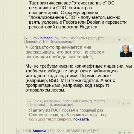
Так практически все "отечественные" ОС
не являются СПО, они как раз
проприетарны. С формулировкой
"локализованное СПО" - получается, можно
взять условные Fedora или Debian и перевести
репозиторий на зеркала Яндекса.
6.255
,
bircoph
(
ok
), 22:58, 05/09/2024 [
^
] [
^^
] [
^^^
]
+
–
/
[
ответить
]
[
↑
] [
к модератору
]
> Когда кто-то принимается мне
рассказывать, что вот это - не совсем
настоящая свобода, как copyleft,
Мы не требуем именно копилефтные лицензии, мы
требуем свободные лицензии и публикацию
исходного кода под ними. Пермиссивные
(например, BSD, MIT) тоже годятся. А вот с
проприетарными (например, код закрыт)
отправляем лесом.
7.258
,
n00by
(
ok
), 09:22, 06/09/2024 [
^
] [
^^
] [
^^^
]
+
–
/
[
ответить
]
[
к модератору
]
Я цитату из ГОСТ провёл в прошлый раз
Соответственно, требование к автору - пер...
большой текст свёрнут,
показать
4.210
,
Аноним
(
152
), 12:44, 28/08/2024 [
^
] [
^^
] [
^^^
]
+
–
/