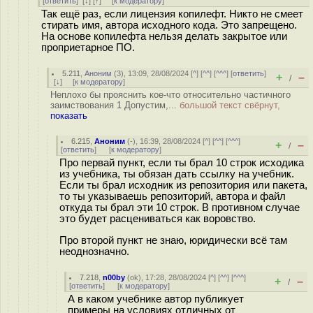
[
ответить
]
[
↓
] [
↑
] [
к модератору
]
Так ещё раз, если лицензия копилефт. Никто не смеет
стирать имя, автора исходного кода. Это запрещено.
На основе копилефта нельзя делать закрытое или
проприетарное ПО.
5.211
,
Аноним
(
3
), 13:09, 28/08/2024 [
^
] [
^^
] [
^^^
] [
ответить
]
+
–
/
[
↓
] [
к модератору
]
Неплохо бы прояснить кое-что относительно частичного
заимствования 1 Допустим,...
большой текст свёрнут,
показать
6.215
,
Аноним
(
-
), 16:39, 28/08/2024 [
^
] [
^^
] [
^^^
]
+
–
/
[
ответить
]
[
к модератору
]
Про первай пункт, если ты брал 10 строк исходика
из учебника, ты обязан дать ссылку на учебник.
Если ты брал исходник из репозитория или пакета,
то ты указываешь репозиторий, автора и файл
откуда ты брал эти 10 строк. В противном случае
это будет расцениваться как воровство.
Про второй пункт не знаю, юридически всё там
неоднозначно.
7.218
,
n00by
(
ok
), 17:28, 28/08/2024 [
^
] [
^^
] [
^^^
]
+
–
/
[
ответить
]
[
к модератору
]
А в каком учебнике автор публикует
примеры на условиях отличных от