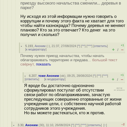
приезду высокого начальства сменили... деревья в
парке?
Ну исходя из этой информации нужно говорить о
коррупции и почему этого факта не хватает для того
чтобы найти казнокрада? Почему деревья не меняют
планово? Кто за это отвечает? Кто денег на это
получил и сколько?
+1
5.193
,
Аноним
(
-
), 21:37, 27/08/2024 [
^
] [
^^
] [
^^^
] [
ответить
]
+
–
[
к модератору
]
/
Почему нужен приезд начальства, чтобы начать
облагораживать территорию и придава...
большой текст
свёрнут,
показать
+1
6.207
,
тоже Аноним
(
ok
), 09:25, 28/08/2024 [
^
] [
^^
] [
^^^
]
+
–
[
ответить
]
[
к модератору
]
/
Я вроде бы достаточно однозначно
сформулировал постулат об отсутствии
связи работ по облагораживанию, зачастую
преследующих совершенно оторванные от жизни
учреждения цели, с собственно научной работой
сотрудников этого учреждения.
Но вы можете растекаться, кто ж против.
–2
3.30
,
Аноним
(
30
), 11:10, 26/08/2024 [
^
] [
^^
] [
^^^
] [
ответить
]
[
↑
]