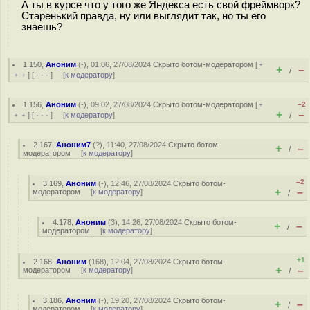
А ты в курсе что у того же Яндекса есть свой фреймворк?
Старенький правда, ну или выглядит так, но ты его
знаешь?
1.150
,
Аноним
(
-
), 01:06, 27/08/2024
Скрыто ботом-модератором
[
﹢
+
–
/
﹢﹢
] [
· · ·
] [
к модератору
]
1.156
,
Аноним
(
-
), 09:02, 27/08/2024
Скрыто ботом-модератором
[
﹢
–2
+
–
﹢﹢
] [
· · ·
] [
к модератору
]
/
2.167
,
Аноним7
(
?
), 11:40, 27/08/2024
Скрыто ботом-
+
–
/
модератором
[
к модератору
]
–2
3.169
,
Аноним
(
-
), 12:46, 27/08/2024
Скрыто ботом-
+
–
модератором
[
к модератору
]
/
4.178
,
Аноним
(
3
), 14:26, 27/08/2024
Скрыто ботом-
+
–
/
модератором
[
к модератору
]
+1
2.168
,
Аноним
(
168
), 12:04, 27/08/2024
Скрыто ботом-
+
–
модератором
[
к модератору
]
/
3.186
,
Аноним
(
-
), 19:20, 27/08/2024
Скрыто ботом-
+
–
/
модератором
[
к модератору
]