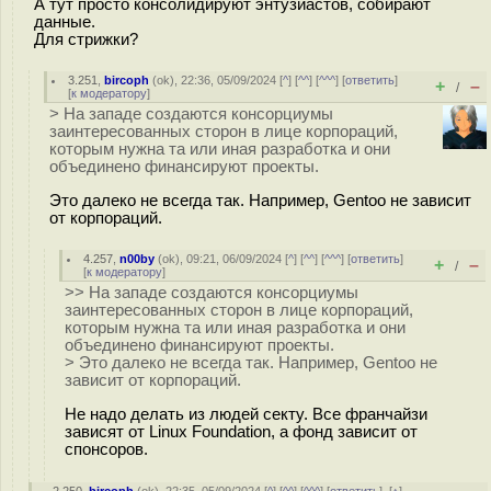
А тут просто консолидируют энтузиастов, собирают
данные.
Для стрижки?
3.251
,
bircoph
(
ok
), 22:36, 05/09/2024 [
^
] [
^^
] [
^^^
] [
ответить
]
+
–
/
[
к модератору
]
> На западе создаются консорциумы
заинтересованных сторон в лице корпораций,
которым нужна та или иная разработка и они
объединено финансируют проекты.
Это далеко не всегда так. Например, Gentoo не зависит
от корпораций.
4.257
,
n00by
(
ok
), 09:21, 06/09/2024 [
^
] [
^^
] [
^^^
] [
ответить
]
+
–
/
[
к модератору
]
>> На западе создаются консорциумы
заинтересованных сторон в лице корпораций,
которым нужна та или иная разработка и они
объединено финансируют проекты.
> Это далеко не всегда так. Например, Gentoo не
зависит от корпораций.
Не надо делать из людей секту. Все франчайзи
зависят от Linux Foundation, а фонд зависит от
спонсоров.