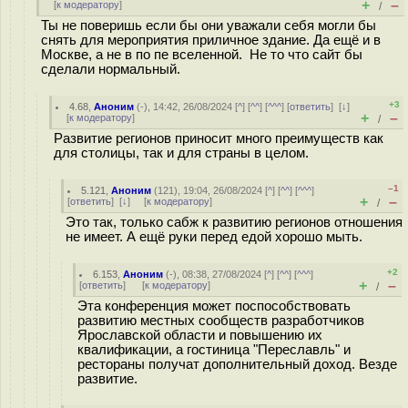
+
–
[
к модератору
]
/
Ты не поверишь если бы они уважали себя могли бы
снять для мероприятия приличное здание. Да ещё и в
Москве, а не в по пе вселенной. Не то что сайт бы
сделали нормальный.
+3
4.68
,
Аноним
(
-
), 14:42, 26/08/2024 [
^
] [
^^
] [
^^^
] [
ответить
]
[
↓
]
+
–
[
к модератору
]
/
Развитие регионов приносит много преимуществ как
для столицы, так и для страны в целом.
–1
5.121
,
Аноним
(
121
), 19:04, 26/08/2024 [
^
] [
^^
] [
^^^
]
+
–
[
ответить
]
[
↓
] [
к модератору
]
/
Это так, только сабж к развитию регионов отношения
не имеет. А ещё руки перед едой хорошо мыть.
+2
6.153
,
Аноним
(
-
), 08:38, 27/08/2024 [
^
] [
^^
] [
^^^
]
+
–
[
ответить
]
[
к модератору
]
/
Эта конференция может поспособствовать
развитию местных сообществ разработчиков
Ярославской области и повышению их
квалификации, а гостиница "Переславль" и
рестораны получат дополнительный доход. Везде
развитие.