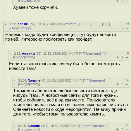
+
–
[
к модератору
]
/
Хуавей тоже кормили.
+2
1.22
,
noc101
(
ok
), 10:08, 26/08/2024 [
ответить
] [
﹢﹢﹢
] [
· · ·
]
[
↓
] [
↑
]
+
–
[
к модератору
]
/
Надеюсь когда будет конференция, тут будут новости
по ней. Интересно посмотреть как пройдет.
–5
2.33
,
Аноним
(
32
), 11:33, 26/08/2024 [
^
] [
^^
] [
^^^
] [
ответить
]
[
↓
]
+
–
[
к модератору
]
/
Если ты таков фанатик почему бы тебе не посмотреть
новости там?
+1
3.104
,
Naname
(
?
), 16:09, 26/08/2024 [
^
] [
^^
] [
^^^
] [
ответить
]
+
–
[
к модератору
]
/
Так можно абсолютно любые новости смотреть где-
нибудь "там". А новостные сайты для того и нужны,
чтобы собирать всё в одном месте. Пользователя
заинтересовала тема и он выразил пожелание читать на
Опеннете новости о ходе мероприятия. Не вижу причин
для того, чтобы этому пользователю хамить.
–1
3.118
,
Аноним
(
117
), 18:39, 26/08/2024 [
^
] [
^^
] [
^^^
] [
ответить
]
+
–
[
к модератору
]
/