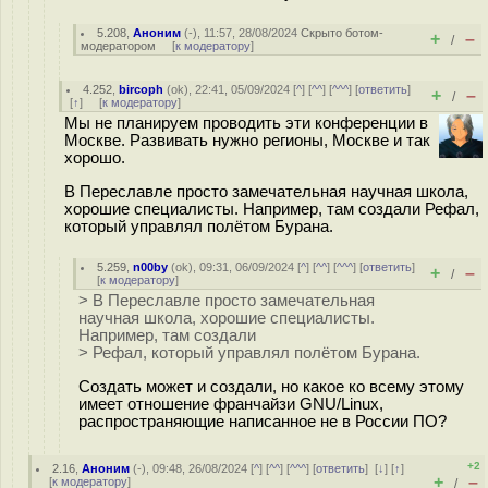
5.208
,
Аноним
(
-
), 11:57, 28/08/2024
Скрыто ботом-
+
–
/
модератором
[
к модератору
]
4.252
,
bircoph
(
ok
), 22:41, 05/09/2024 [
^
] [
^^
] [
^^^
] [
ответить
]
+
–
/
[
↑
] [
к модератору
]
Мы не планируем проводить эти конференции в
Москве. Развивать нужно регионы, Москве и так
хорошо.
В Переславле просто замечательная научная школа,
хорошие специалисты. Например, там создали Рефал,
который управлял полётом Бурана.
5.259
,
n00by
(
ok
), 09:31, 06/09/2024 [
^
] [
^^
] [
^^^
] [
ответить
]
+
–
/
[
к модератору
]
> В Переславле просто замечательная
научная школа, хорошие специалисты.
Например, там создали
> Рефал, который управлял полётом Бурана.
Создать может и создали, но какое ко всему этому
имеет отношение франчайзи GNU/Linux,
распространяющие написанное не в России ПО?
+2
2.16
,
Аноним
(
-
), 09:48, 26/08/2024 [
^
] [
^^
] [
^^^
] [
ответить
]
[
↓
] [
↑
]
+
–
[
к модератору
]
/