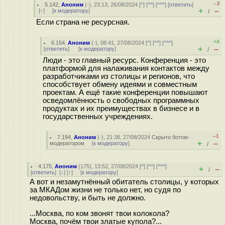
–2
5.142
,
Аноним
(
-
), 23:13, 26/08/2024 [
^
] [
^^
] [
^^^
] [
ответить
]
+
–
[
↑
] [
к модератору
]
/
Если страна не ресурсная.
+4
6.154
,
Аноним
(
-
), 08:41, 27/08/2024 [
^
] [
^^
] [
^^^
]
+
–
[
ответить
]
[
к модератору
]
/
Люди - это главный ресурс. Конференция - это
платформой для налаживания контактов между
разработчиками из столицы и регионов, что
способствует обмену идеями и совместным
проектам. А ещё такие конференции повышают
осведомлённость о свободных программных
продуктах и их преимуществах в бизнесе и в
государственных учреждениях.
–1
7.194
,
Аноним
(
-
), 21:38, 27/08/2024
Скрыто ботом-
+
–
модератором
[
к модератору
]
/
4.175
,
Аноним
(
175
), 13:52, 27/08/2024 [
^
] [
^^
] [
^^^
]
+
–
/
[
ответить
]
[
↓
] [
↑
] [
к модератору
]
А вот и незамутнённый обитатель столицы, у которых
за МКАДом жизни не только нет, но судя по
недовольству, и быть не должно.
...Москва, по ком звонят твои колокола?
Москва, почём твои златые купола?...