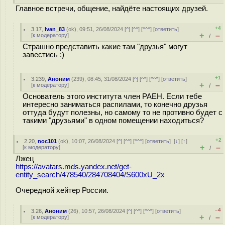
Главное встречи, общение, найдёте настоящих друзей.
+4
3.17
,
Ivan_83
(
ok
), 09:51, 26/08/2024 [
^
] [
^^
] [
^^^
] [
ответить
]
+
–
[
к модератору
]
/
Страшно представить какие там "друзья" могут
завестись :)
+1
3.239
,
Аноним
(
239
), 08:45, 31/08/2024 [
^
] [
^^
] [
^^^
] [
ответить
]
+
–
[
к модератору
]
/
Основатель этого института член РАЕН. Если тебе
интересно заниматься распилами, то конечно друзья
оттуда будут полезны, но самому то не противно будет с
такими "друзьями" в одном помещении находиться?
+2
2.20
,
noc101
(
ok
), 10:07, 26/08/2024 [
^
] [
^^
] [
^^^
] [
ответить
]
[
↓
] [
↑
]
+
–
[
к модератору
]
/
Лжец
https://avatars.mds.yandex.net/get-
entity_search/478540/284708404/S600xU_2x
Очередной хейтер России.
–4
3.26
,
Аноним
(
26
), 10:57, 26/08/2024 [
^
] [
^^
] [
^^^
] [
ответить
]
+
–
[
к модератору
]
/