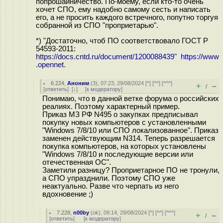
попрошайничество. По-моему, если кто-то очень
хочет СПО, ему надобно самому сесть и написать
его, а не просить каждого встречного, попутно торгуя
собранной из СПО "проприетарью".
*) "Достаточно, чтоб ПО соответствовало ГОСТ Р
54593-2011:
https://docs.cntd.ru/document/1200088439" https://www
.opennet.
6.224
,
Аноним
(
3
), 07:23, 29/08/2024 [
^
] [
^^
] [
^^^
]
+
–
/
[
ответить
]
[
↓
] [
к модератору
]
Понимаю, что в данной ветке форума о российских
реалиях. Поэтому характерный пример.
Приказ МЗ РФ N495 о закупках предписывал
покупку новых компьютеров с установленными
"Windows 7/8/10 или СПО локализованное". Приказ
заменен действующим N314. Теперь разрешается
покупка компьютеров, на которых установлены
"Windows 7/8/10 и последующие версии или
отечественная ОС".
Заметили разницу? Проприетарное ПО не тронули,
а СПО упразднили. Поэтому СПО уже
неактуально. Разве что черпать из него
вдохновение ;)
7.228
,
n00by
(
ok
), 09:14, 29/08/2024 [
^
] [
^^
] [
^^^
]
+
–
/
[
ответить
]
[
к модератору
]