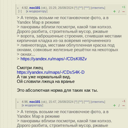
+1
4.92
,
noc101
(
ok
), 15:29, 26/08/2024 [
^
] [
^^
] [
^^^
] [
ответить
]
+
–
[
↑
] [
к модератору
]
/
> А теперь возьми не постановочное фото, а в
Yandex Map в режиме
> панорамы вблизи посмотри, какой там колхоз.
Дорого разбита, строительный мусор, ржавые
> ворота, заброшенные строения, сгнившая местами
кирпичная кладка из-за вовремя непрчиненного
> ливнеотвода, местами облупленная краска под
окнами, совковые железные решётки на некоторых
> окнах...
>
https://yandex.ru/maps/-/CDsKI8Zv
Смотри лжец
https://yandex.ru/maps/-/CDsS4K-D
А так уже нормальный вид.
Ой словили лжеца на вранье
Это абсолютная норма для таких как ты.
–1
4.96
,
noc101
(
ok
), 15:47, 26/08/2024 [
^
] [
^^
] [
^^^
] [
ответить
]
+
–
[
к модератору
]
/
> А теперь возьми не постановочное фото, а в
Yandex Map в режиме
> панорамы вблизи посмотри, какой там колхоз.
Дорого разбита, строительный мусор, ржавые