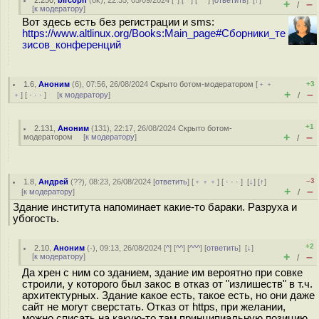
2.250
,
bircoph
(
ok
), 22:35, 05/09/2024 [
^
] [
^^
] [
^^^
] [
ответить
]
[
↑
]
+
–
/
[
к модератору
]
Вот здесь есть без регистрации и sms:
https://www.altlinux.org/Books:Main_page#Сборники_те
зисов_конференций
1.6
,
Аноним
(
6
), 07:56, 26/08/2024
Скрыто ботом-модератором
[
﹢﹢
+3
+
–
﹢
] [
· · ·
] [
к модератору
]
/
+1
2.131
,
Аноним
(
131
), 22:17, 26/08/2024
Скрыто ботом-
+
–
модератором
[
к модератору
]
/
–3
1.8
,
Андрей
(
??
), 08:23, 26/08/2024 [
ответить
] [
﹢﹢﹢
] [
· · ·
]
[
↓
] [
↑
]
+
–
[
к модератору
]
/
Здание института напоминает какие-то бараки. Разруха и
убогость.
+2
2.10
,
Аноним
(
-
), 09:13, 26/08/2024 [
^
] [
^^
] [
^^^
] [
ответить
]
[
↓
]
+
–
[
к модератору
]
/
Да хрен с ним со зданием, здание им вероятно при совке
строили, у которого был закос в отказ от "излишеств" в т.ч.
архитектурных. Здание какое есть, такое есть, но они даже
сайт не могут сверстать. Отказ от https, при желании,
можно списать на какую-то там принципиальную позицию,