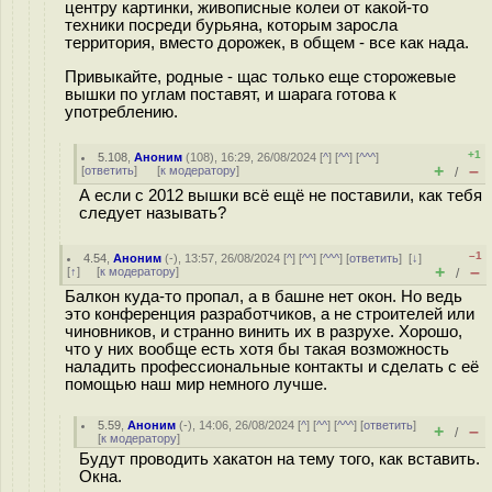
центру картинки, живописные колеи от какой-то
техники посреди бурьяна, которым заросла
территория, вместо дорожек, в общем - все как нада.
Привыкайте, родные - щас только еще сторожевые
вышки по углам поставят, и шарага готова к
употреблению.
+1
5.108
,
Аноним
(
108
), 16:29, 26/08/2024 [
^
] [
^^
] [
^^^
]
+
–
[
ответить
]
[
к модератору
]
/
А если с 2012 вышки всё ещё не поставили, как тебя
следует называть?
–1
4.54
,
Аноним
(
-
), 13:57, 26/08/2024 [
^
] [
^^
] [
^^^
] [
ответить
]
[
↓
]
+
–
[
↑
] [
к модератору
]
/
Балкон куда-то пропал, а в башне нет окон. Но ведь
это конференция разработчиков, а не строителей или
чиновников, и странно винить их в разрухе. Хорошо,
что у них вообще есть хотя бы такая возможность
наладить профессиональные контакты и сделать с её
помощью наш мир немного лучше.
5.59
,
Аноним
(
-
), 14:06, 26/08/2024 [
^
] [
^^
] [
^^^
] [
ответить
]
+
–
/
[
к модератору
]
Будут проводить хакатон на тему того, как вставить.
Окна.