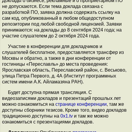
Доклады о бизнесе, рекламные и о проприетарном ПО
не допускаются. Если тема доклада связана с
разработкой ПО, заявка должна содержать ссылку на
сам код, опубликованный в любом общедоступном
репозитории под любой свободной лицензией. Заявки
принимаются: на доклады до 8 сентября 2024 года; на
участие слушателем до 2 октября 2024 года.
Участие в конференции для докладчиков и
слушателей бесплатное, предоставляется трансфер из
Москвы и обратно, а также в дни конференции от
гостиницы «Переславль» до места проведения:
Ярославская область, Переславский район, с. Веськово,
улица Петра Первого, д. 4А (Институт программных
систем имени А.К. Айламазяна РАН).
Будет доступна прямая трансляция. С
видеозаписями докладов и презентаций прошлых лет
можно ознакомиться на
странице конференции
, там же
доступны сборники тезисов. Кроме того, видео докладов
традиционно доступны на
0x1.tv
и там же можно
ознакомиться с презентациями докладов.