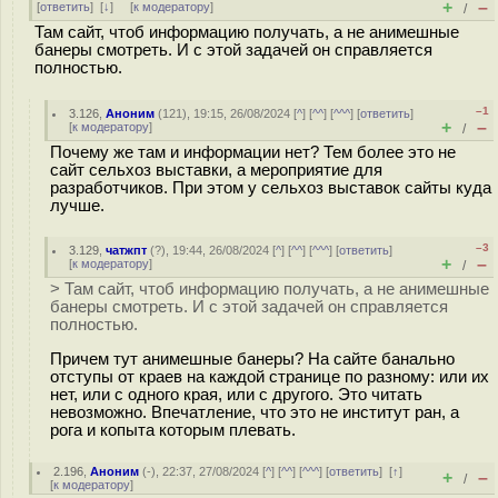
+
–
[
ответить
]
[
↓
] [
к модератору
]
/
Там сайт, чтоб информацию получать, а не анимешные
банеры смотреть. И с этой задачей он справляется
полностью.
–1
3.126
,
Аноним
(
121
), 19:15, 26/08/2024 [
^
] [
^^
] [
^^^
] [
ответить
]
+
–
[
к модератору
]
/
Почему же там и информации нет? Тем более это не
сайт сельхоз выставки, а мероприятие для
разработчиков. При этом у сельхоз выставок сайты куда
лучше.
–3
3.129
,
чатжпт
(
?
), 19:44, 26/08/2024 [
^
] [
^^
] [
^^^
] [
ответить
]
+
–
[
к модератору
]
/
> Там сайт, чтоб информацию получать, а не анимешные
банеры смотреть. И с этой задачей он справляется
полностью.
Причем тут анимешные банеры? На сайте банально
отступы от краев на каждой странице по разному: или их
нет, или с одного края, или с другого. Это читать
невозможно. Впечатление, что это не институт ран, а
рога и копыта которым плевать.
2.196
,
Аноним
(
-
), 22:37, 27/08/2024 [
^
] [
^^
] [
^^^
] [
ответить
]
[
↑
]
+
–
/
[
к модератору
]