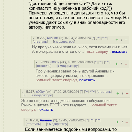
"достояние общественности"? Да и кто ж
копипастит из учебника в рабочий код?))
Примеры упрощены и даны для того то, что бы
понять тему, и на их основе написать самому. На
учебник дают ссылку в знак благодарности его
автору, например.
8.225
,
Аноним
(
3
), 07:34, 29/08/2024 [
^
] [
^^
] [
^^^
]
+
–
/
[
ответить
]
[
к модератору
]
Ну про учебники речи не было, хотя почему бы и нет
А монографии и статьи с о...
текст свёрнут,
показать
9.230
,
n00by
(
ok
), 10:02, 29/08/2024 [
^
] [
^^
] [
^^^
]
+
–
/
[
ответить
]
[
к модератору
]
Про учебники завёл речь другой Аноним с -
вместо цифры у имени, т е скрывающ...
большой текст свёрнут,
показать
5.217
,
n00by
(
ok
), 17:20, 28/08/2024 [
^
] [
^^
] [
^^^
] [
ответить
]
+
–
/
[
↑
] [
к модератору
]
Это не ещё раз, а подмена предмета обсуждения
Рынок в цитате ГОСТ - это имущест...
большой текст
свёрнут,
показать
6.236
,
Ананий
(
?
), 17:45, 29/08/2024 [
^
] [
^^
] [
^^^
]
+
–
/
[
ответить
]
[
к модератору
]
Если занимаетесь подобными вопросами, то