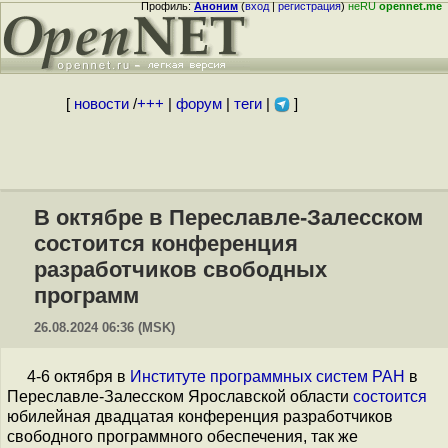
Профиль:
Аноним
(
вход
|
регистрация
)
неRU
opennet.me
[
новости
/
+++
|
форум
|
теги
|
]
В октябре в Переславле-Залесском
состоится конференция
разработчиков свободных
программ
26.08.2024 06:36 (MSK)
4-6 октября в
Институте программных систем РАН
в
Переславле-Залесском Ярославской области
состоится
юбилейная двадцатая конференция разработчиков
свободного программного обеспечения, так же