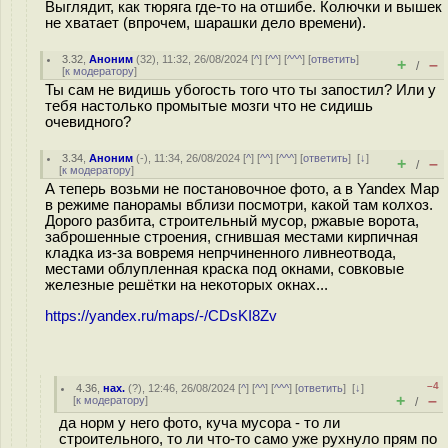
Выглядит, как тюряга где-то на отшибе. Колючки и вышек
не хватает (впрочем, шарашки дело времени).
3.32
,
Аноним
(
32
), 11:32, 26/08/2024 [
^
] [
^^
] [
^^^
] [
ответить
]
+
–
/
[
к модератору
]
Ты сам не видишь убогость того что ты запостил? Или у
тебя настолько промытые мозги что не сидишь
очевидного?
3.34
,
Аноним
(
-
), 11:34, 26/08/2024 [
^
] [
^^
] [
^^^
] [
ответить
]
[
↓
]
+
–
/
[
к модератору
]
А теперь возьми не постановочное фото, а в Yandex Map
в режиме панорамы вблизи посмотри, какой там колхоз.
Дорого разбита, строительный мусор, ржавые ворота,
заброшенные строения, сгнившая местами кирпичная
кладка из-за вовремя непрчиненного ливнеотвода,
местами облупленная краска под окнами, совковые
железные решётки на некоторых окнах...
https://yandex.ru/maps/-/CDsKI8Zv
–4
4.36
,
нах.
(
?
), 12:46, 26/08/2024 [
^
] [
^^
] [
^^^
] [
ответить
]
[
↓
]
+
–
[
к модератору
]
/
да норм у него фото, куча мусора - то ли
строительного, то ли что-то само уже рухнуло прям по