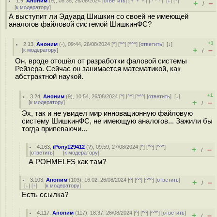
1.9
,
Аноним
(
9
), 08:35, 26/08/2024 [
ответить
] [
﹢﹢﹢
] [
· · ·
]
[
↓
] [
↑
]
+
–
/
[
к модератору
]
А выступит ли Эдуард Шишкин со своей не имеющей
аналогов файловой системой ШишкинФС?
+1
2.13
,
Аноним
(
-
), 09:44, 26/08/2024 [
^
] [
^^
] [
^^^
] [
ответить
]
[
↓
]
+
–
[
к модератору
]
/
Он, вроде отошёл от разработки фаловой системы
Рейзера. Сейчас он занимается математикой, как
абстрактной наукой.
+1
3.24
,
Аноним
(
9
), 10:54, 26/08/2024 [
^
] [
^^
] [
^^^
] [
ответить
]
[
↓
]
+
–
[
к модератору
]
/
Эх, так и не увидел мир инновационную файловую
систему ШишкинФС, не имеющую аналогов... Зажили бы
тогда припеваючи...
4.163
,
iPony129412
(
?
), 09:59, 27/08/2024 [
^
] [
^^
] [
^^^
]
+
–
/
[
ответить
]
[
к модератору
]
А POHMELFS как там?
3.103
,
Аноним
(
103
), 16:02, 26/08/2024 [
^
] [
^^
] [
^^^
] [
ответить
]
+
–
/
[
↓
] [
↑
] [
к модератору
]
Есть ссылка?
4.117
,
Аноним
(
117
), 18:37, 26/08/2024 [
^
] [
^^
] [
^^^
] [
ответить
]
+
–
/