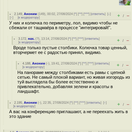
2.149
,
Аноним
(
149
), 00:02, 27/08/2024 [
^
] [
^^
] [
^^^
] [
ответить
]
[
↓
]
+
–
/
[
↑
] [
к модератору
]
У них и колючка по периметру, лол, видимо чтобы не
сбежали от тащмаёра в процессе "интегрировай!".
3.172
,
нах.
(
?
), 13:14, 27/08/2024 [
^
] [
^^
] [
^^^
] [
ответить
]
+
–
/
[
к модератору
]
Вроде только пустые столбики. Колючка товар ценный,
вторчермет ее с радостью принял, видимо.
4.188
,
Аноним
(
-
), 19:41, 27/08/2024 [
^
] [
^^
] [
^^^
] [
ответить
]
+
–
/
[
к модератору
]
На панораме между столбиками есть рамы с цепной
сетью. Не самый плохой вариант, но живая изгородь из
туй выглядела бы более естественно и
привлекательно, добавляя зелени и красоты в
ландшафт.
2.195
,
Аноним
(
-
), 22:35, 27/08/2024 [
^
] [
^^
] [
^^^
] [
ответить
]
[
↑
]
+
–
/
[
к модератору
]
А вас на конференцию приглашают, а не переехать жить в
это здание