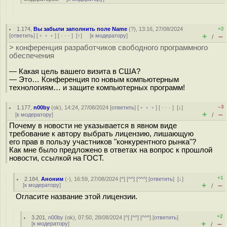
1.174
,
Вы забыли заполнить поле Name
(
?
), 13:16, 27/08/2024
+2
+
–
[
ответить
] [
﹢﹢﹢
] [
· · ·
]
[
↑
] [
к модератору
]
/
> конференция разработчиков свободного программного
обеспечения
— Какая цель вашего визита в США?
— Это… Конференция по новым компьютерным
технологиям… и защите компьютерных программ!
–3
1.177
,
n00by
(
ok
), 14:24, 27/08/2024 [
ответить
] [
﹢﹢﹢
] [
· · ·
]
[
↓
]
+
–
[
к модератору
]
/
Почему в новости не указывается в явном виде
требование к автору выбрать лицензию, лишающую
его прав в пользу участников "конкурентного рынка"?
Как мне было предложено в ответах на вопрос к прошлой
новости, ссылкой на ГОСТ.
+1
2.184
,
Аноним
(
-
), 16:59, 27/08/2024 [
^
] [
^^
] [
^^^
] [
ответить
]
[
↓
]
+
–
[
к модератору
]
/
Огласите название этой лицензии.
+2
3.201
,
n00by
(
ok
), 07:50, 28/08/2024 [
^
] [
^^
] [
^^^
] [
ответить
]
+
–
[
к модератору
]
/