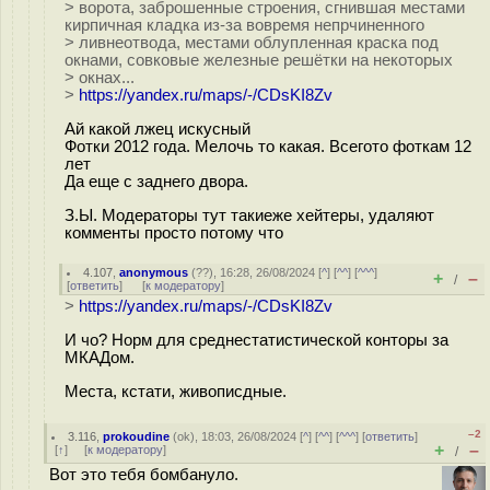
> ворота, заброшенные строения, сгнившая местами
кирпичная кладка из-за вовремя непрчиненного
> ливнеотвода, местами облупленная краска под
окнами, совковые железные решётки на некоторых
> окнах...
>
https://yandex.ru/maps/-/CDsKI8Zv
Ай какой лжец искусный
Фотки 2012 года. Мелочь то какая. Всегото фоткам 12
лет
Да еще с заднего двора.
З.Ы. Модераторы тут такиеже хейтеры, удаляют
комменты просто потому что
4.107
,
anonymous
(
??
), 16:28, 26/08/2024 [
^
] [
^^
] [
^^^
]
+
–
/
[
ответить
]
[
к модератору
]
>
https://yandex.ru/maps/-/CDsKI8Zv
И чо? Норм для среднестатистической конторы за
МКАДом.
Места, кстати, живопиcдные.
–2
3.116
,
prokoudine
(
ok
), 18:03, 26/08/2024 [
^
] [
^^
] [
^^^
] [
ответить
]
+
–
[
↑
] [
к модератору
]
/
Вот это тебя бомбануло.