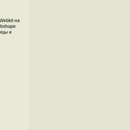
Webkit на
ebshape
ицы и