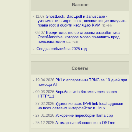
Важное
-
11.07
GhostLock, BadEpoll и Januscape -
уязвимости в ядре Linux, позволяющие получить
права root и обойти изоляцию KVM
(82 +34)
-
08.07
Вредительство со стороны разработчика
OpenMandriva, которое могло причинить вред
пользователям
(107 +34)
-
Сводка событий за 2025 год
Советы
-
19.04.2026
PKI с аппаратным TRNG за 10 дней при
помощи AI
-
09.03.2026
Борьба с web-ботами через запрет
HTTP/1.1
-
27.02.2026
Удаление всех IPv6 link-local адресов
на всех сетевых интерфейсах в Linux
-
27.01.2026
Ускорение пересборки llama.cpp
-
25.12.2025
Атомарные обновления в OSTree