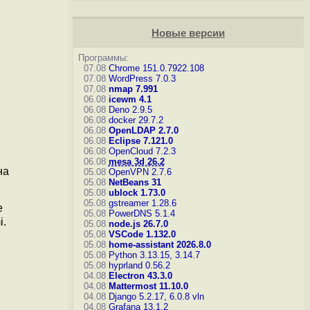
Новые версии
Программы:
07.08
Chrome 151.0.7922.108
07.08
WordPress 7.0.3
07.08
nmap 7.991
06.08
icewm 4.1
06.08
Deno 2.9.5
06.08
docker 29.7.2
06.08
OpenLDAP 2.7.0
06.08
Eclipse 7.121.0
06.08
OpenCloud 7.2.3
06.08
mesa 3d 26.2
на
05.08
OpenVPN 2.7.6
05.08
NetBeans 31
05.08
ublock 1.73.0
05.08
gstreamer 1.28.6
е
05.08
PowerDNS 5.1.4
i.
05.08
node.js 26.7.0
05.08
VSCode 1.132.0
05.08
home-assistant 2026.8.0
05.08
Python 3.13.15, 3.14.7
05.08
hyprland 0.56.2
04.08
Electron 43.3.0
04.08
Mattermost 11.10.0
04.08
Django 5.2.17, 6.0.8
vln
04.08
Grafana 13.1.2