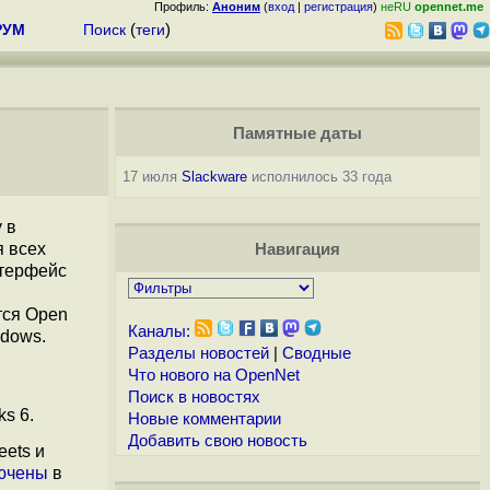
Профиль:
Аноним
(
вход
|
регистрация
)
неRU
opennet.me
РУМ
Поиск
(
теги
)
Памятные даты
17 июля
Slackware
исполнилось 33 года
у в
я всех
Навигация
нтерфейс
тся Open
Каналы:
ndows.
Разделы новостей
|
Сводные
Что нового на OpenNet
Поиск в новостях
s 6.
Новые комментарии
Добавить свою новость
eets и
ючены
в