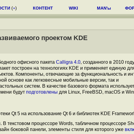
ОСТИ
(
+
)
КОНТЕНТ
WIKI
MAN'ы
ФО
 развиваемого проектом KDE
бодного офисного пакета
Calligra 4.0
, созданного в 2010 год
пакет построен на технологиях KDE и применяет единую дл
ектов. Компоненты, отвечающие за функциональность и и
ной основе как легковесные мобильные версии, так и
стольных систем. В качестве базового формата используе
емени будут
подготовлены
для Linux, FreeBSD, macOS и Wi
еки Qt 5 на использование Qt 6 и библиотек KDE Framework
 В текстовом процессоре Words, табличном процессоре Sh
айн боковой панели, элементы стиля для которого уже
вкл