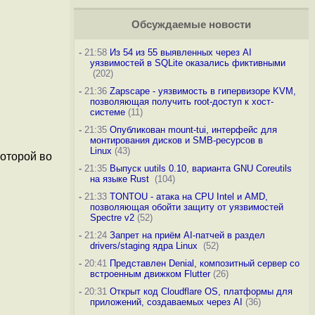
Обсуждаемые новости
-
21:58
Из 54 из 55 выявленных через AI
уязвимостей в SQLite оказались фиктивными
(202)
-
21:36
Zapscape - уязвимость в гипервизоре KVM,
позволяющая получить root-доступ к хост-
системе
(11)
-
21:35
Опубликован mount-tui, интерфейс для
монтирования дисков и SMB-ресурсов в
Linux
(43)
которой во
-
21:35
Выпуск uutils 0.10, варианта GNU Coreutils
на языке Rust
(104)
-
21:33
TONTOU - атака на CPU Intel и AMD,
позволяющая обойти защиту от уязвимостей
Spectre v2
(52)
-
21:24
Запрет на приём AI-патчей в раздел
drivers/staging ядра Linux
(52)
-
20:41
Представлен Denial, композитный сервер со
встроенным движком Flutter
(26)
-
20:31
Открыт код Cloudflare OS, платформы для
приложений, создаваемых через AI
(36)