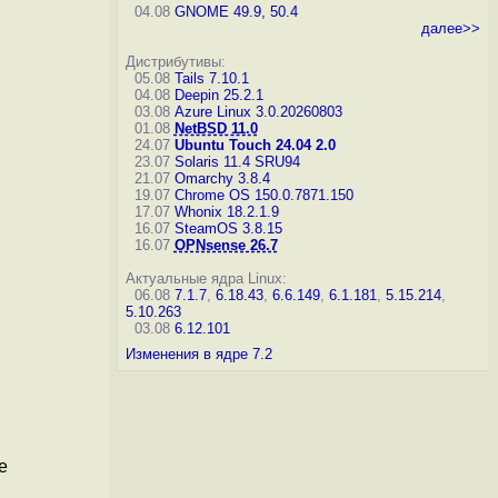
04.08
GNOME 49.9, 50.4
далее>>
Дистрибутивы:
05.08
Tails 7.10.1
04.08
Deepin 25.2.1
03.08
Azure Linux 3.0.20260803
01.08
NetBSD 11.0
24.07
Ubuntu Touch 24.04 2.0
23.07
Solaris 11.4 SRU94
21.07
Omarchy 3.8.4
19.07
Chrome OS 150.0.7871.150
17.07
Whonix 18.2.1.9
16.07
SteamOS 3.8.15
16.07
OPNsense 26.7
Актуальные ядра Linux:
06.08
7.1.7
,
6.18.43
,
6.6.149
,
6.1.181
,
5.15.214
,
5.10.263
03.08
6.12.101
Изменения в ядре 7.2
е