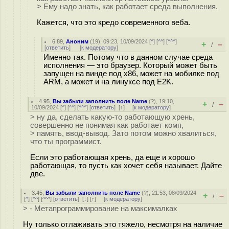
> Ему надо знать, как работает среда выполнения.
Кажется, что это кредо современного веба.
6.89
,
Аноним
(
19
), 09:23, 10/09/2024 [
^
] [
^^
] [
^^^
]
+
–
/
[
ответить
]
[
к модератору
]
Именно так. Потому что в данном случае среда
исполнения — это браузер. Который может быть
запущен на винде под x86, может на мобилке под
ARM, а может и на линуксе под E2K.
4.95
,
Вы забыли заполнить поле Name
(
?
), 19:10,
+
–
/
10/09/2024 [
^
] [
^^
] [
^^^
] [
ответить
]
[
↑
] [
к модератору
]
> ну да, сделать какую-то работающую хрень,
совершенно не понимая как работает комп,
> память, ввод-вывод. Зато потом можно хвалиться,
что ты программист.
Если это работающая хрень, да еще и хорошо
работающая, то пусть как хочет себя называет. Дайте
две.
3.45
,
Вы забыли заполнить поле Name
(
?
), 21:53, 08/09/2024
+
–
/
[
^
] [
^^
] [
^^^
] [
ответить
]
[
↓
] [
↑
] [
к модератору
]
> - Метапрограммирование на максималках
Ну только отлаживать это тяжело, несмотря на наличие