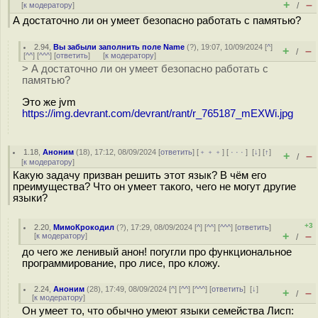
+
–
[
к модератору
]
/
А достаточно ли он умеет безопасно работать с памятью?
2.94
,
Вы забыли заполнить поле Name
(
?
), 19:07, 10/09/2024 [
^
]
+
–
/
[
^^
] [
^^^
] [
ответить
]
[
к модератору
]
> А достаточно ли он умеет безопасно работать с
памятью?
Это же jvm
https://img.devrant.com/devrant/rant/r_765187_mEXWi.jpg
1.18
,
Аноним
(
18
), 17:12, 08/09/2024 [
ответить
] [
﹢﹢﹢
] [
· · ·
]
[
↓
] [
↑
]
+
–
/
[
к модератору
]
Какую задачу призван решить этот язык? В чём его
преимущества? Что он умеет такого, чего не могут другие
языки?
+3
2.20
,
МимоКрокодил
(
?
), 17:29, 08/09/2024 [
^
] [
^^
] [
^^^
] [
ответить
]
+
–
[
к модератору
]
/
до чего же ленивый анон! погугли про функциональное
программирование, про лисе, про кложу.
2.24
,
Аноним
(
28
), 17:49, 08/09/2024 [
^
] [
^^
] [
^^^
] [
ответить
]
[
↓
]
+
–
/
[
к модератору
]
Он умеет то, что обычно умеют языки семейства Лисп: