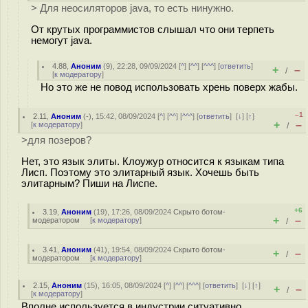
> Для неосиляторов java, то есть нинужно.
От крутых программистов слышал что они терпеть
немогут java.
4.88
,
Аноним
(
9
), 22:28, 09/09/2024 [
^
] [
^^
] [
^^^
] [
ответить
]
+
–
/
[
к модератору
]
Но это же не повод использовать хрень поверх жабы.
–1
2.11
,
Аноним
(
-
), 15:42, 08/09/2024 [
^
] [
^^
] [
^^^
] [
ответить
]
[
↓
] [
↑
]
+
–
[
к модератору
]
/
>для позеров?
Нет, это язык элиты. Клоужур относится к языкам типа
Лисп. Поэтому это элитарный язык. Хочешь быть
элитарным? Пиши на Лиспе.
+6
3.19
,
Аноним
(
19
), 17:26, 08/09/2024
Скрыто ботом-
+
–
модератором
[
к модератору
]
/
3.41
,
Аноним
(
41
), 19:54, 08/09/2024
Скрыто ботом-
+
–
/
модератором
[
к модератору
]
2.15
,
Аноним
(
15
), 16:05, 08/09/2024 [
^
] [
^^
] [
^^^
] [
ответить
]
[
↓
] [
↑
]
+
–
/
[
к модератору
]
Вполне используется в индустрии ситуативно.