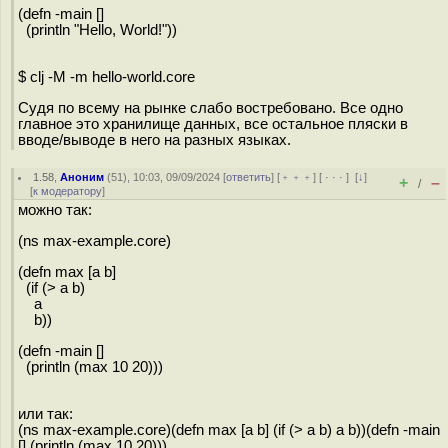
(defn -main []
(println "Hello, World!"))
$ clj -M -m hello-world.core
Судя по всему на рынке слабо востребовано. Все одно
главное это хранилище данных, все остальное пляски в
вводе/выводе в него на разных языках.
1.58
,
Аноним
(
51
), 10:03, 09/09/2024 [
ответить
] [
﹢﹢﹢
] [
· · ·
]
[
↓
]
+
–
/
[
к модератору
]
можно так:
(ns max-example.core)
(defn max [a b]
(if (> a b)
a
b))
(defn -main []
(println (max 10 20)))
или так:
(ns max-example.core)(defn max [a b] (if (> a b) a b))(defn -main
[] (println (max 10 20)))