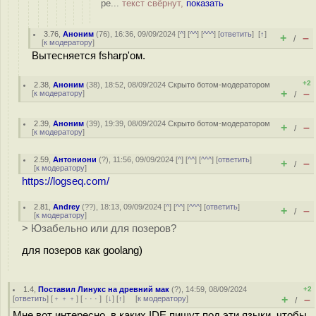
ре...
текст свёрнут,
показать
3.76
,
Аноним
(
76
), 16:36, 09/09/2024 [
^
] [
^^
] [
^^^
] [
ответить
]
[
↑
]
+
–
/
[
к модератору
]
Вытесняется fsharp'ом.
+2
2.38
,
Аноним
(
38
), 18:52, 08/09/2024
Скрыто ботом-модератором
+
–
[
к модератору
]
/
2.39
,
Аноним
(
39
), 19:39, 08/09/2024
Скрыто ботом-модератором
+
–
/
[
к модератору
]
2.59
,
Антониони
(
?
), 11:56, 09/09/2024 [
^
] [
^^
] [
^^^
] [
ответить
]
+
–
/
[
к модератору
]
https://logseq.com/
2.81
,
Andrey
(
??
), 18:13, 09/09/2024 [
^
] [
^^
] [
^^^
] [
ответить
]
+
–
/
[
к модератору
]
> Юзабельно или для позеров?
для позеров как goolang)
1.4
,
Поставил Линукс на древний мак
(
?
), 14:59, 08/09/2024
+2
+
–
[
ответить
] [
﹢﹢﹢
] [
· · ·
]
[
↓
] [
↑
] [
к модератору
]
/
Мне вот интересно, в каких IDE пишут под эти языки, чтобы