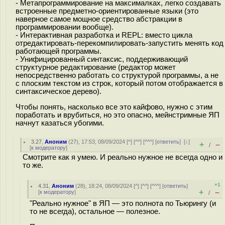
- Метапрограммирование на максималках, легко создавать
встроенные предметно-ориентированные языки (это
наверное самое мощное средство абстракции в
программировании вообще).
- Интерактивная разработка и REPL: вместо цикла
отредактировать-перекомпилировать-запустить менять код
работающей программы.
- Унифицированный синтаксис, поддерживающий
структурное редактирование (редактор может
непосредственно работать со структурой программы, а не
c плоским текстом из строк, который потом отображается в
синтаксическое дерево).
Чтобы понять, насколько все это кайфово, нужно с этим
поработать и врубиться, но это опасно, мейнстримные ЯП
начнут казаться убогими.
3.27
,
Аноним
(
27
), 17:53, 08/09/2024 [
^
] [
^^
] [
^^^
] [
ответить
]
[
↓
]
+
–
/
[
к модератору
]
Смотрите как я умею. И реально нужное не всегда одно и
то же.
+1
4.31
,
Аноним
(
28
), 18:24, 08/09/2024 [
^
] [
^^
] [
^^^
] [
ответить
]
+
–
[
к модератору
]
/
"Реально нужное" в ЯП — это полнота по Тьюрингу (и
то не всегда), остальное — полезное.