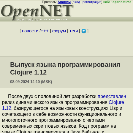
Профиль:
Аноним
(
вход
|
регистрация
)
неRU
opennet.me
[
новости
/
+++
|
форум
|
теги
|
]
Выпуск языка программирования
Clojure 1.12
08.09.2024 14:10 (MSK)
После двух с половиной лет разработки
представлен
релиз динамического языка программирования
Clojure
1.12
, базирующегося на языковых конструкциях Lisp и
сочетающего в себе возможности функционального и
многопоточного программирования с чертами
современных скриптовых языков. Код программ на
языке Clojure транслируется в Java байт-код и