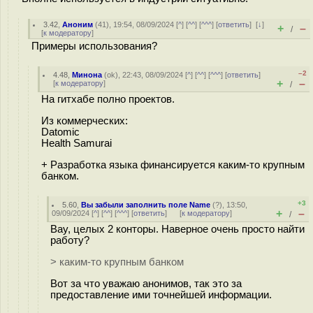
3.42
,
Аноним
(
41
), 19:54, 08/09/2024 [
^
] [
^^
] [
^^^
] [
ответить
]
[
↓
]
+
–
/
[
к модератору
]
Примеры использования?
–2
4.48
,
Минона
(
ok
), 22:43, 08/09/2024 [
^
] [
^^
] [
^^^
] [
ответить
]
+
–
[
к модератору
]
/
На гитхабе полно проектов.
Из коммерческих:
Datomic
Health Samurai
+ Разработка языка финансируется каким-то крупным
банком.
+3
5.60
,
Вы забыли заполнить поле Name
(
?
), 13:50,
+
–
09/09/2024 [
^
] [
^^
] [
^^^
] [
ответить
]
[
к модератору
]
/
Вау, целых 2 конторы. Наверное очень просто найти
работу?
> каким-то крупным банком
Вот за что уважаю анонимов, так это за
предоставление ими точнейшей информации.