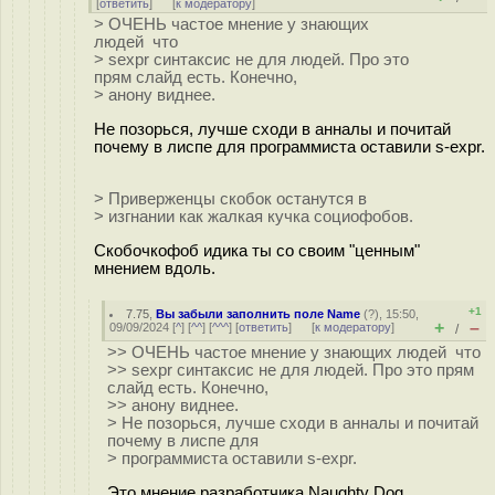
[
ответить
]
[
к модератору
]
> ОЧЕНЬ частое мнение у знающих
людей что
> sexpr синтаксис не для людей. Про это
прям слайд есть. Конечно,
> анону виднее.
Не позорься, лучше сходи в анналы и почитай
почему в лиспе для программиста оставили s-expr.
> Приверженцы скобок останутся в
> изгнании как жалкая кучка социофобов.
Скобочкофоб идика ты со своим "ценным"
мнением вдоль.
+1
7.75
,
Вы забыли заполнить поле Name
(
?
), 15:50,
+
–
09/09/2024 [
^
] [
^^
] [
^^^
] [
ответить
]
[
к модератору
]
/
>> ОЧЕНЬ частое мнение у знающих людей что
>> sexpr синтаксис не для людей. Про это прям
слайд есть. Конечно,
>> анону виднее.
> Не позорься, лучше сходи в анналы и почитай
почему в лиспе для
> программиста оставили s-expr.
Это мнение разработчика Naughty Dog.