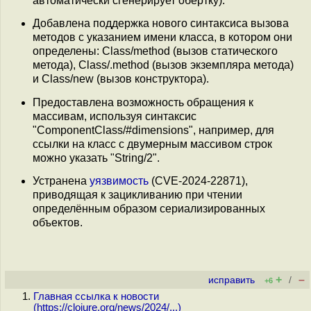
автоматически сгенерирует обёртку).
Добавлена поддержка нового синтаксиса вызова
методов с указанием имени класса, в котором они
определены: Class/method (вызов статического
метода), Class/.method (вызов экземпляра метода)
и Class/new (вызов конструктора).
Предоставлена возможность обращения к
массивам, используя синтаксис
"ComponentClass/#dimensions", например, для
ссылки на класс c двумерным массивом строк
можно указать "String/2".
Устранена
уязвимость
(CVE-2024-22871),
приводящая к зацикливанию при чтении
определённым образом сериализированных
объектов.
+
–
исправить
/
+6
Главная ссылка к новости
(
https://clojure.org/news/2024/...
)