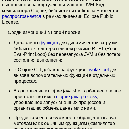
выполняется на виртуальной машине JVM. Код
компилятора Clojure, библиотек и runtime-компонентов
распространяется
в рамках лицензии Eclipse Public
License.
Среди изменений в новой версии:
Добавлены
функции
для динамической загрузки
библиотек в интерактивном режиме REPL (Read-
Eval-Print Loop) без перезапуска JVM и без потери
состояния выполнения.
В Clojure CLI добавлена функция
invoke-tool
для
вызова вспомогательных функций в отдельных
процессах.
В дополнение к clojure.java.shell добавлено новое
пространство имён
clojure.java.process
,
упрощающее запуск внешних процессов и
организацию обмена данными с ними.
Предоставлена возможность обращения к Java-
методам как к обычным функциям (компилятор