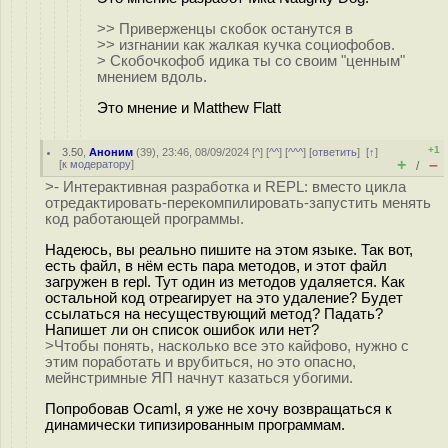
>> Приверженцы скобок останутся в
>> изгнании как жалкая кучка социофобов.
> Скобочкофоб идика ты со своим "ценным"
мнением вдоль.
Это мнение и Matthew Flatt
+1
3.50
,
Аноним
(
39
), 23:46, 08/09/2024 [
^
] [
^^
] [
^^^
] [
ответить
]
[
↑
]
+
–
[
к модератору
]
/
>- Интерактивная разработка и REPL: вместо цикла
отредактировать-перекомпилировать-запустить менять
код работающей программы.
Надеюсь, вы реально пишите на этом языке. Так вот,
есть файл, в нём есть пара методов, и этот файл
загружен в repl. Тут один из методов удаляется. Как
остальной код отреагирует на это удаление? Будет
ссылаться на несуществующий метод? Падать?
Напишет ли он список ошибок или нет?
>Чтобы понять, насколько все это кайфово, нужно с
этим поработать и врубиться, но это опасно,
мейнстримные ЯП начнут казаться убогими.
Попробовав Ocaml, я уже не хочу возвращаться к
динамически типизированным программам.