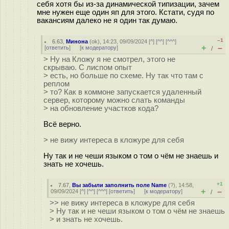
себя хотя бы из-за динамической типизации, зачем
мне нужен еще один яп для этого. Кстати, судя по
вакансиям далеко не я один так думаю.
–1
6.63
,
Минона
(
ok
), 14:23, 09/09/2024 [
^
] [
^^
] [
^^^
]
+
–
[
ответить
]
[
к модератору
]
/
> Ну на Кложу я не смотрел, этого не
скрываю. С лиспом опыт
> есть, но больше по схеме. Ну так что там с
реплом
> то? Как в коммоне запускается удаленный
сервер, которому можно слать команды
> на обновление участков кода?
Всё верно.
> не вижу интереса в кложуре для себя
Ну так и не чеши языком о том о чём не знаешь и
знать не хочешь.
+1
7.67
,
Вы забыли заполнить поле Name
(
?
), 14:58,
+
–
09/09/2024 [
^
] [
^^
] [
^^^
] [
ответить
]
[
к модератору
]
/
>> не вижу интереса в кложуре для себя
> Ну так и не чеши языком о том о чём не знаешь
> и знать не хочешь.