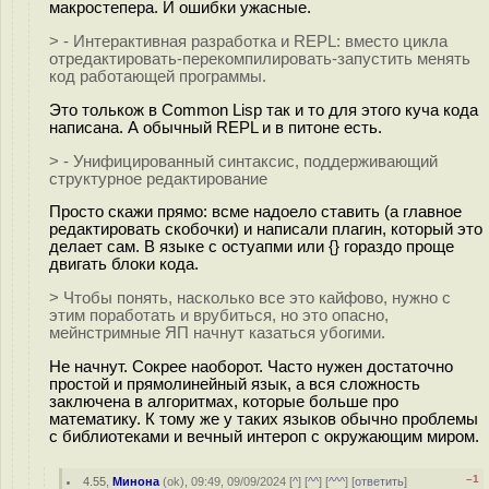
макростепера. И ошибки ужасные.
> - Интерактивная разработка и REPL: вместо цикла
отредактировать-перекомпилировать-запустить менять
код работающей программы.
Это толькож в Common Lisp так и то для этого куча кода
написана. А обычный REPL и в питоне есть.
> - Унифицированный синтаксис, поддерживающий
структурное редактирование
Просто скажи прямо: всме надоело ставить (а главное
редактировать скобочки) и написали плагин, который это
делает сам. В языке с остуапми или {} гораздо проще
двигать блоки кода.
> Чтобы понять, насколько все это кайфово, нужно с
этим поработать и врубиться, но это опасно,
мейнстримные ЯП начнут казаться убогими.
Не начнут. Сокрее наоборот. Часто нужен достаточно
простой и прямолинейный язык, а вся сложность
заключена в алгоритмах, которые больше про
математику. К тому же у таких языков обычно проблемы
с библиотеками и вечный интероп с окружающим миром.
–1
4.55
,
Минона
(
ok
), 09:49, 09/09/2024 [
^
] [
^^
] [
^^^
] [
ответить
]