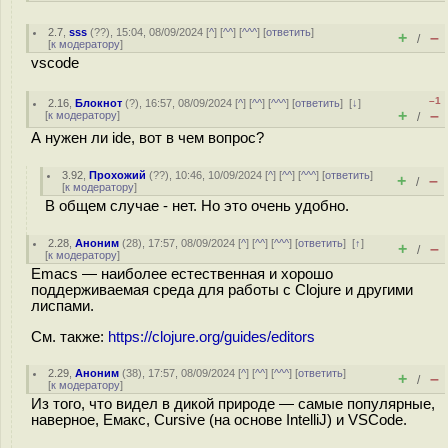
2.7
,
sss
(
??
), 15:04, 08/09/2024 [
^
] [
^^
] [
^^^
] [
ответить
]
+
–
/
[
к модератору
]
vscode
–1
2.16
,
Блокнот
(
?
), 16:57, 08/09/2024 [
^
] [
^^
] [
^^^
] [
ответить
]
[
↓
]
+
–
[
к модератору
]
/
А нужен ли ide, вот в чем вопрос?
3.92
,
Прохожий
(
??
), 10:46, 10/09/2024 [
^
] [
^^
] [
^^^
] [
ответить
]
+
–
/
[
к модератору
]
В общем случае - нет. Но это очень удобно.
2.28
,
Аноним
(
28
), 17:57, 08/09/2024 [
^
] [
^^
] [
^^^
] [
ответить
]
[
↑
]
+
–
/
[
к модератору
]
Emacs — наиболее естественная и хорошо
поддерживаемая среда для работы с Clojure и другими
лиспами.
См. также:
https://clojure.org/guides/editors
2.29
,
Аноним
(
38
), 17:57, 08/09/2024 [
^
] [
^^
] [
^^^
] [
ответить
]
+
–
/
[
к модератору
]
Из того, что видел в дикой природе — самые популярные,
наверное, Емакс, Cursive (на основе IntelliJ) и VSCode.