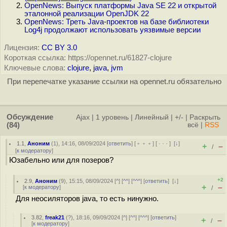
OpenNews: Выпуск платформы Java SE 22 и открытой
эталонной реализации OpenJDK 22
OpenNews: Треть Java-проектов на базе библиотеки
Log4j продолжают использовать уязвимые версии
Лицензия:
CC BY 3.0
Короткая ссылка: https://opennet.ru/61827-clojure
Ключевые слова:
clojure
,
java
,
jvm
При перепечатке указание ссылки на opennet.ru обязательно
Обсуждение
Ajax
|
1 уровень
|
Линейный
|
+/-
|
Раскрыть
(84)
всё
|
RSS
1.1
,
Аноним
(
1
), 14:16, 08/09/2024 [
ответить
] [
﹢﹢﹢
] [
· · ·
]
[
↓
]
+
–
/
[
к модератору
]
Юзабельно или для позеров?
+2
2.9
,
Аноним
(
9
), 15:15, 08/09/2024 [
^
] [
^^
] [
^^^
] [
ответить
]
[
↓
]
+
–
[
к модератору
]
/
Для неосиляторов java, то есть нинужно.
3.82
,
freak21
(
?
), 18:16, 09/09/2024 [
^
] [
^^
] [
^^^
] [
ответить
]
+
–
/
[
к модератору
]