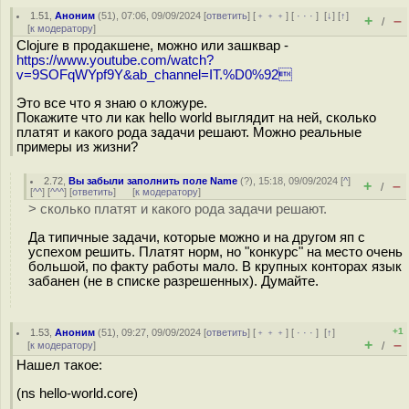
1.51
,
Аноним
(
51
), 07:06, 09/09/2024 [
ответить
] [
﹢﹢﹢
] [
· · ·
]
[
↓
] [
↑
]
+
–
/
[
к модератору
]
Clojure в продакшене, можно или зашквар -
https://www.youtube.com/watch?
v=9SOFqWYpf9Y&ab_channel=IT.%D0%92
Это все что я знаю о кложуре.
Покажите что ли как hello world выглядит на ней, сколько
платят и какого рода задачи решают. Можно реальные
примеры из жизни?
2.72
,
Вы забыли заполнить поле Name
(
?
), 15:18, 09/09/2024 [
^
]
+
–
/
[
^^
] [
^^^
] [
ответить
]
[
к модератору
]
> сколько платят и какого рода задачи решают.
Да типичные задачи, которые можно и на другом яп с
успехом решить. Платят норм, но "конкурс" на место очень
большой, по факту работы мало. В крупных конторах язык
забанен (не в списке разрешенных). Думайте.
+1
1.53
,
Аноним
(
51
), 09:27, 09/09/2024 [
ответить
] [
﹢﹢﹢
] [
· · ·
]
[
↑
]
+
–
[
к модератору
]
/
Нашел такое:
(ns hello-world.core)