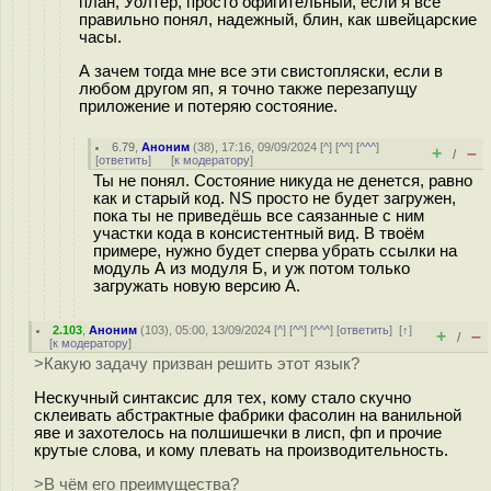
план, Уолтер, просто офигительный, если я все
правильно понял, надежный, блин, как швейцарские
часы.
А зачем тогда мне все эти свистопляски, если в
любом другом яп, я точно также перезапущу
приложение и потеряю состояние.
6.79
,
Аноним
(
38
), 17:16, 09/09/2024 [
^
] [
^^
] [
^^^
]
+
–
/
[
ответить
]
[
к модератору
]
Ты не понял. Состояние никуда не денется, равно
как и старый код. NS просто не будет загружен,
пока ты не приведёшь все саязанные с ним
участки кода в консистентный вид. В твоём
примере, нужно будет сперва убрать ссылки на
модуль А из модуля Б, и уж потом только
загружать новую версию А.
2.103
,
Аноним
(
103
), 05:00, 13/09/2024 [
^
] [
^^
] [
^^^
] [
ответить
]
[
↑
]
+
–
/
[
к модератору
]
>Какую задачу призван решить этот язык?
Нескучный синтаксис для тех, кому стало скучно
склеивать абстрактные фабрики фасолин на ванильной
яве и захотелось на полшишечки в лисп, фп и прочие
крутые слова, и кому плевать на производительность.
>В чём его преимущества?