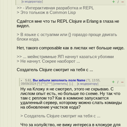
+
–
[
к модератору
]
/
>> - Интерактивная разработка и REPL
> Это толькож в Common Lisp
Сдаётся мне что ты REPL Clojure и Erlang в глаза не
видел.
> В языке с остуапми или {} гораздо проще двигать
блоки кода.
Нет, такого composable как в лиспах нет больше нигде.
>> ... мейнстримные ЯП начнут казаться убогими
> Не начнут. Сокрее наоборот ...
Создатель Clojure смотрит на тебя с ...
5.61
,
Вы забыли заполнить поле Name
(
?
), 13:55,
+
–
/
09/09/2024 [
^
] [
^^
] [
^^^
] [
ответить
]
[
↓
] [
к модератору
]
Ну на Кложу я не смотрел, этого не скрываю. С
лиспом опыт есть, но больше по схеме. Ну так что
там с реплом то? Как в коммоне запускается
удаленный сервер, которому можно слать команды
на обновление участков кода?
> Создатель Clojure смотрит на тебя с ...
Что за холуйство, не вижу интереса в кложуре для