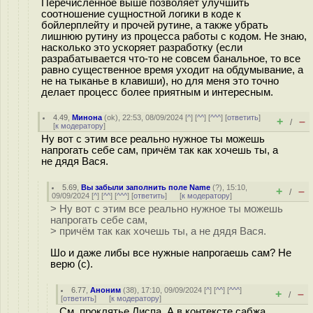
Перечисленное выше позволяет улучшить
соотношение сущностной логики в коде к
бойлерплейту и прочей рутине, а также убрать
лишнюю рутину из процесса работы с кодом. Не знаю,
насколько это ускоряет разработку (если
разрабатывается что-то не совсем банальное, то все
равно существенное время уходит на обдумывание, а
не на тыканье в клавиши), но для меня это точно
делает процесс более приятным и интересным.
4.49
,
Минона
(
ok
), 22:53, 08/09/2024 [
^
] [
^^
] [
^^^
] [
ответить
]
+
–
/
[
к модератору
]
Ну вот с этим все реально нужное ты можешь
напрогать себе сам, причём так как хочешь ты, а
не дядя Вася.
5.69
,
Вы забыли заполнить поле Name
(
?
), 15:10,
+
–
/
09/09/2024 [
^
] [
^^
] [
^^^
] [
ответить
]
[
к модератору
]
> Ну вот с этим все реально нужное ты можешь
напрогать себе сам,
> причём так как хочешь ты, а не дядя Вася.
Шо и даже либы все нужные напрогаешь сам? Не
верю (с).
6.77
,
Аноним
(
38
), 17:10, 09/09/2024 [
^
] [
^^
] [
^^^
]
+
–
/
[
ответить
]
[
к модератору
]
См. проклятье Лиспа. А в контексте сабжа