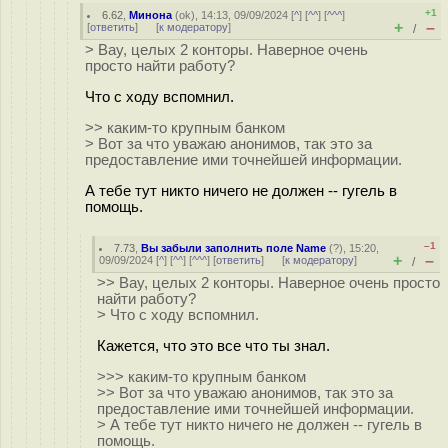
+1
6.62
,
Минона
(
ok
), 14:13, 09/09/2024 [
^
] [
^^
] [
^^^
]
+
–
[
ответить
]
[
к модератору
]
/
> Вау, целых 2 конторы. Наверное очень
просто найти работу?
Что с ходу вспомнил.
>> каким-то крупным банком
> Вот за что уважаю анонимов, так это за
предоставление ими точнейшей информации.
А тебе тут никто ничего не должен -- гугель в
помощь.
–1
7.73
,
Вы забыли заполнить поле Name
(
?
), 15:20,
+
–
09/09/2024 [
^
] [
^^
] [
^^^
] [
ответить
]
[
к модератору
]
/
>> Вау, целых 2 конторы. Наверное очень просто
найти работу?
> Что с ходу вспомнил.
Кажется, что это все что ты знал.
>>> каким-то крупным банком
>> Вот за что уважаю анонимов, так это за
предоставление ими точнейшей информации.
> А тебе тут никто ничего не должен -- гугель в
помощь.