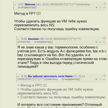
–1
4.57
,
Минона
(
ok
), 10:02, 09/09/2024 [
^
] [
^^
] [
^^^
] [
ответить
]
+
–
[
к модератору
]
/
Метод в FP? 🤦‍♂️
Чтобы удалить функцию из VM тебе нужно
перекомпилить весь NS.
Соответственно ты получишь ошибку компиляции.
+3
5.65
,
Аноним
(
39
), 14:49, 09/09/2024 [
^
] [
^^
] [
^^^
]
+
–
[
ответить
]
[
к модератору
]
/
Я не знаю какая у вас терминология, особенно с
учётом jvm. Есть модуль A с функциями foo, bar и b с
baz ссылающеся на foo. Вот foo удалён, и я
перезагружаю a. Ошибка ктомпиляции прямо на этом
этапе? Тогда в чём выгода перед статической
типизацией?
+2
5.70
,
Вы забыли заполнить поле Name
(
?
), 15:14,
+
–
09/09/2024 [
^
] [
^^
] [
^^^
] [
ответить
]
[
к модератору
]
/
> Метод в FP? 🤦‍♂️
> Чтобы удалить функцию из VM тебе нужно
перекомпилить весь NS.
> Соответственно ты получишь ошибку компиляции.
И потерять все состояние приложения? Отличный