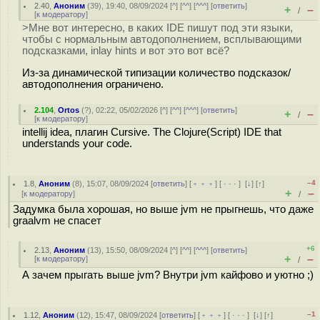
2.40
,
Аноним
(
39
), 19:40, 08/09/2024 [
^
] [
^^
] [
^^^
] [
ответить
]
+
–
/
[
к модератору
]
>Мне вот интересно, в каких IDE пишут под эти языки,
чтобы с нормальным автодополнением, всплывающими
подсказками, inlay hints и вот это вот всё?
Из-за динамической типизации количество подсказок/
автодополнения ограничено.
2.104
,
Ortos
(
?
), 02:22, 05/02/2026 [
^
] [
^^
] [
^^^
] [
ответить
]
+
–
/
[
к модератору
]
intellij idea, плагин Cursive. The Clojure(Script) IDE that
understands your code.
–4
1.8
,
Аноним
(
8
), 15:07, 08/09/2024 [
ответить
] [
﹢﹢﹢
] [
· · ·
]
[
↓
] [
↑
]
+
–
[
к модератору
]
/
Задумка была хорошая, но выше jvm не прыгнешь, что даже
graalvm не спасет
+6
2.13
,
Аноним
(
13
), 15:50, 08/09/2024 [
^
] [
^^
] [
^^^
] [
ответить
]
+
–
[
к модератору
]
/
А зачем прыгать выше jvm? Внутри jvm кайфово и уютно ;)
–1
1.12
,
Аноним
(
12
), 15:47, 08/09/2024 [
ответить
] [
﹢﹢﹢
] [
· · ·
]
[
↓
] [
↑
]