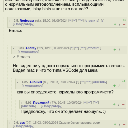
с нормальным автодополнением, всплывающими
подсказками, inlay hints и вот это вот всё?
+1
2.5
,
Rodegast
(
ok
), 15:00, 08/09/2024 [
^
] [
^^
] [
^^^
] [
ответить
]
[
↓
]
+
–
[
к модератору
]
/
Emacs
3.83
,
Andrey
(
??
), 18:19, 09/09/2024 [
^
] [
^^
] [
^^^
] [
ответить
]
+
–
/
[
к модератору
]
> Emacs
Не видел ни у одного нормального программиста emacs.
Видел mac и что то типа VSCode для мака.
+2
4.85
,
Аноним
(
85
), 20:03, 09/09/2024 [
^
] [
^^
] [
^^^
] [
ответить
]
+
–
[
к модератору
]
/
как вы определяете нормального программиста?
5.91
,
Прохожий
(
??
), 10:45, 10/09/2024 [
^
] [
^^
] [
^^^
]
+
–
/
[
ответить
]
[
к модератору
]
Предположу, что он это делает наощупь. :)
2.6
,
sss
(
??
), 15:03, 08/09/2024
Скрыто ботом-модератором
+
–
/
[
к модератору
]