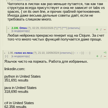
Чатгопота в лиспах как раз меньше путается, так как там
структура всегда присутствует и она не зависит от tabs vs
spaces, { on its own line, и прочих граблей преткновения.
Иногда даже весьма дельные советы даёт, если не
требовать слишком много.
2.106
,
Ortos
(
?
), 02:29, 05/02/2026 [
^
] [
^^
] [
^^^
] [
ответить
]
+
–
/
[
к модератору
]
Любая нейронка прекрасно генерит код на Clojure. За счет
того что много чистых функций получается даже проще.
+1
1.96
,
голос из леса
(
?
), 21:10, 10/09/2024 [
ответить
] [
﹢﹢﹢
] [
· · ·
]
+
–
[
↑
] [
к модератору
]
/
Язычок чисто на поржать. Работа для избранных.
linkedin.com:
python in United States
351,691 results
java in United States
318,690 results
c# in United States
62,356 results