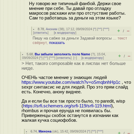
Ну говорю же типичный фанбой. Держи свое
мнение при себе. Ты давай про отладку
макросов раскажи или про отстуствие работы.
Сам то работаешь за деньги на этом языке?
8.78
,
Аноним
(
38
), 17:12, 09/09/2024 [
^
] [
^^
] [
^^^
]
+
–
/
[
ответить
]
[
к модератору
]
Пишу на сабже за деньги Задавай вопросы ...
текст
свёрнут,
показать
5.68
,
Вы забыли заполнить поле Name
(
?
), 15:04,
+
–
/
09/09/2024 [
^
] [
^^
] [
^^^
] [
ответить
]
[
↑
] [
к модератору
]
> Нет, такого composable как в лиспах нет больше
нигде.
ОЧЕНЬ частое мнение у знающих людей
https://www.youtube.com/watch?v=oSmqbnhHp1c
, что
sexpr синтаксис не для людей. Про это прям слайд
есть. Конечно, анону виднее.
Да и если бы все так просто было, то paredit, wisp
(
https://srfi.schemers.org/srfi-119/srfi-119.html
),
rhombus и прочая ерунда не появилась бы.
Приверженцы скобок останутся в изгнании как
жалкая кучка социофобов.
6.74
,
Минона
(
ok
), 15:42, 09/09/2024 [
^
] [
^^
] [
^^^
]
+
–
/