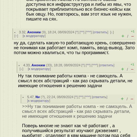
доступна вся инфраструктура и либы из явы, что
покрывает приблизительно все бизнес-кейсы как
бык овцу. Но, повторюсь, вам этот язык не нужен,
пишите на сях.
+1
3.32
,
Аноним
(
9
), 18:24, 08/09/2024 [
^
] [
^^
] [
^^^
] [
ответить
]
[
↓
]
+
–
[
↑
] [
к модератору
]
/
ну да, сделать какую-то работающую хрень, совершенно
не понимая как работает комп, память, ввод-вывод. Зато
потом можно хвалиться, что ты программист.
+1
4.33
,
Аноним
(
33
), 18:28, 08/09/2024 [
^
] [
^^
] [
^^^
] [
ответить
]
+
–
[
↓
] [
к модератору
]
/
Ну так понимание работы компа - не самоцель. А
смысл всех абстракций - как раз скрывать детали, не
имеющие отношения к решению задачи
5.47
,
Nv
(
?
), 22:24, 08/09/2024 [
^
] [
^^
] [
^^^
] [
ответить
]
+
–
/
[
к модератору
]
>>Ну так понимание работы компа - не самоцель. А
смысл всех абстракций - как раз скрывать детали,
не имеющие отношения к решению задачи
Поверь многие не знают как чё работают , а
получившийся результат изучают джэвеэмят ,
кьюбитят , отделяют в квм машине потом под себя