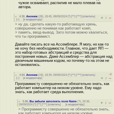
чужое осваивают, распилив не мало плевав на
автора.
4.36
,
Аноним
(
28
), 18:45, 08/09/2024 [
^
] [
^^
] [
^^^
] [
ответить
]
+
–
/
[
↑
] [
к модератору
]
> ну да, сделать какую-то работающую хрень,
совершенно не понимая как работает комп,
> память, ввод-вывод. Зато потом можно хвалиться,
что ты программист.
Давайте писать все на Ассемблере. Я могу, но как-то
не хочу без необходимости. Главное, что дает ЯП —
это набор готовых абстракций и средства для
построения новых. Даже Ассемблер — абстракция над
двоичным машинным кодом, но почему-то на этом не
остановились.
–2
4.84
,
Аноним
(
19
), 18:39, 09/09/2024 [
^
] [
^^
] [
^^^
] [
ответить
]
+
–
[
↓
] [
к модератору
]
/
Программисту совершенно не обязательно знать, как
работает компьютер на низком уровне. Ему надо
знать, как работает среда выполнения.
5.86
,
Вы забыли заполнить поле Name
(
?
), 20:36,
+
–
/
09/09/2024 [
^
] [
^^
] [
^^^
] [
ответить
]
[
к модератору
]
> Программисту совершенно не обязательно знать,
как работает компьютер на низком уровне.