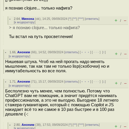
я познаю clojure... только нафига?
2.64
,
Минона
(
ok
), 14:25, 09/09/2024 [
^
] [
^^
] [
^^^
] [
ответить
]
+
–
/
[
к модератору
]
> я познаю clojure... только нафига?
Ты встал на путь просветления!
1.66
,
Аноним
(
66
), 14:52, 09/09/2024 [
ответить
] [
﹢﹢﹢
] [
· · ·
]
[
↑
]
+
–
/
[
к модератору
]
Нишевая штука. Чтоб на ней прогать надо менять
мышление, так как там не только lisp(скобочки) но и
иммутабельность во все поля.
1.71
,
Аноним
(
71
), 15:17, 09/09/2024 [
ответить
] [
﹢﹢﹢
] [
· · ·
]
[
↓
]
+
–
/
[
к модератору
]
Бесполезно чуть менее, чем полностью. Потому что
ChatGPT вам не помощник, а значит придётся нанимать
профессионалов, а это не выгодно. Выгоднее 18 летнего
стажера-гуманитария, который с помощью Copilot и JS
накидает всё то же самое в 10 раз быстрее и в 100 раз
дешевле (-:
2.80
,
Аноним
(
38
), 17:53, 09/09/2024 [
^
] [
^^
] [
^^^
] [
ответить
]
+
–
/
[
к модератору
]