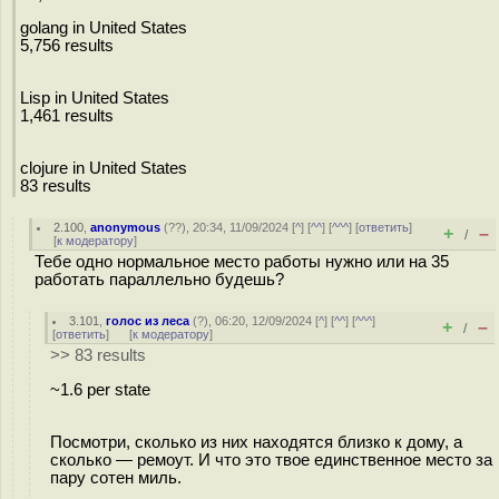
golang in United States
5,756 results
Lisp in United States
1,461 results
clojure in United States
83 results
2.100
,
anonymous
(
??
), 20:34, 11/09/2024 [
^
] [
^^
] [
^^^
] [
ответить
]
+
–
/
[
к модератору
]
Тебе одно нормальное место работы нужно или на 35
работать параллельно будешь?
3.101
,
голос из леса
(
?
), 06:20, 12/09/2024 [
^
] [
^^
] [
^^^
]
+
–
/
[
ответить
]
[
к модератору
]
>> 83 results
~1.6 per state
Посмотри, сколько из них находятся близко к дому, а
сколько — ремоут. И что это твое единственное место за
пару сотен миль.