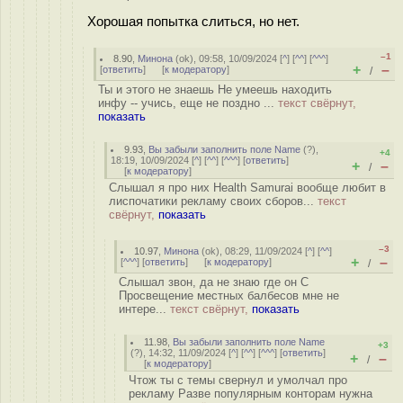
Хорошая попытка слиться, но нет.
–1
8.90
,
Минона
(
ok
), 09:58, 10/09/2024 [
^
] [
^^
] [
^^^
]
+
–
[
ответить
]
[
к модератору
]
/
Ты и этого не знаешь Не умеешь находить
инфу -- учись, еще не поздно ...
текст свёрнут,
показать
9.93
,
Вы забыли заполнить поле Name
(
?
),
+4
18:19, 10/09/2024 [
^
] [
^^
] [
^^^
] [
ответить
]
+
–
/
[
к модератору
]
Cлышал я про них Health Samurai вообще любит в
лиспочатики рекламу своих сборов...
текст
свёрнут,
показать
–3
10.97
,
Минона
(
ok
), 08:29, 11/09/2024 [
^
] [
^^
]
+
–
[
^^^
] [
ответить
]
[
к модератору
]
/
Слышал звон, да не знаю где он С
Просвещение местных балбесов мне не
интере...
текст свёрнут,
показать
11.98
,
Вы забыли заполнить поле Name
+3
(
?
), 14:32, 11/09/2024 [
^
] [
^^
] [
^^^
] [
ответить
]
+
–
/
[
к модератору
]
Чтож ты с темы свернул и умолчал про
рекламу Разве популярным конторам нужна