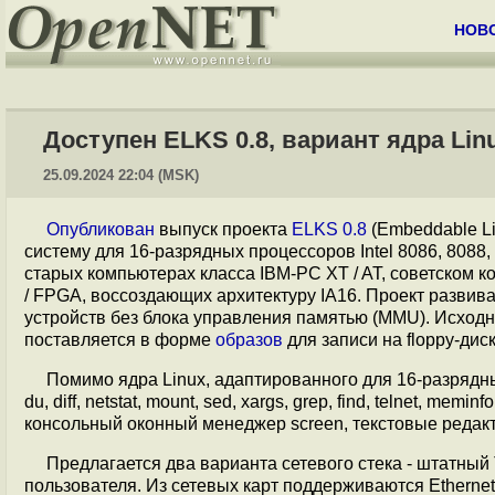
НОВ
Доступен ELKS 0.8, вариант ядра Lin
25.09.2024 22:04 (MSK)
Опубликован
выпуск проекта
ELKS 0.8
(Embeddable Li
систему для 16-разрядных процессоров Intel 8086, 8088
старых компьютерах класса IBM-PC XT / AT, советском 
/ FPGA, воссоздающих архитектуру IA16. Проект развивае
устройств без блока управления памятью (MMU). Исход
поставляется в форме
образов
для записи на floppy-дис
Помимо ядра Linux, адаптированного для 16-разрядн
du, diff, netstat, mount, sed, xargs, grep, find, telnet, m
консольный оконный менеджер screen, текстовые реда
Предлагается два варианта сетевого стека - штатный 
пользователя. Из сетевых карт поддерживаются Ethern