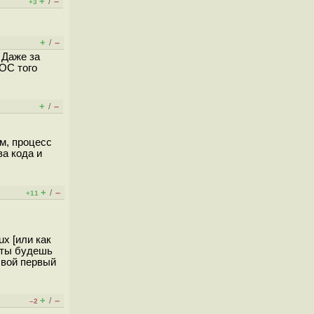
+
–
/
+3
+
–
/
 Даже за
 ОС того
+
–
/
ем, процесс
ва кода и
+
–
/
+11
x [или как
 ты будешь
свой первый
+
–
/
–2