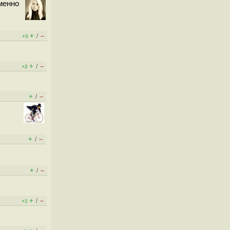
именно
+
–
/
+3
+
–
/
+2
+
–
/
+
–
/
+
–
/
+
–
/
+1