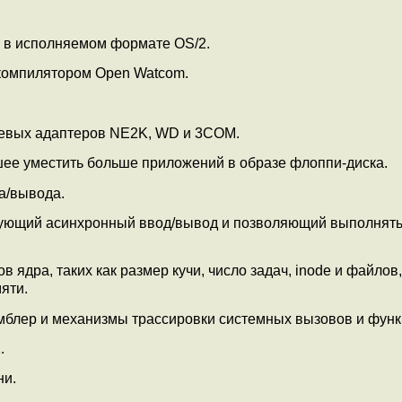
в в исполняемом формате OS/2.
компилятором Open Watcom.
тевых адаптеров NE2K, WD и 3COM.
ее уместить больше приложений в образе флоппи-диска.
а/вывода.
зующий асинхронный ввод/вывод и позволяющий выполнять
 ядра, таких как размер кучи, число задач, inode и файлов,
яти.
емблер и механизмы трассировки системных вызовов и функ
.
ни.