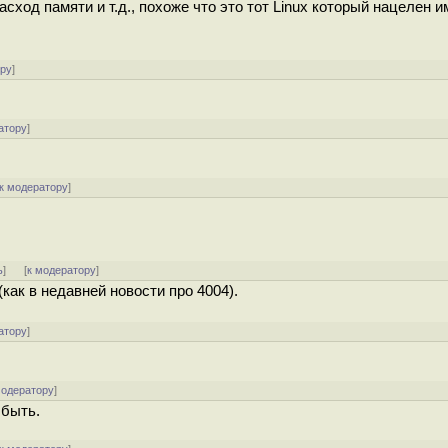
асход памяти и т.д., похоже что это тот Linux который нацелен 
ору
]
атору
]
к модератору
]
ь
]
[
к модератору
]
как в недавней новости про 4004).
атору
]
модератору
]
 быть.