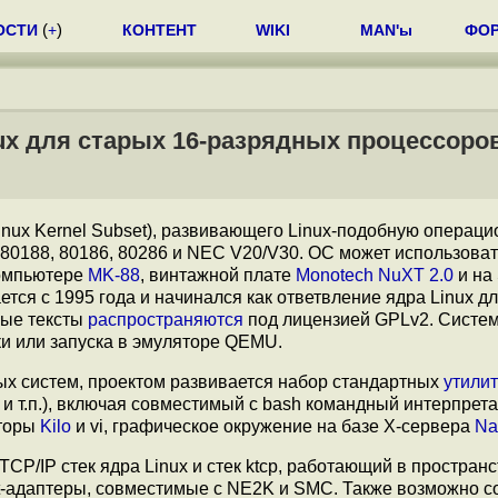
ОСТИ
(
+
)
КОНТЕНТ
WIKI
MAN'ы
ФО
ux для старых 16-разрядных процессоров 
nux Kernel Subset), развивающего Linux-подобную операц
, 80188, 80186, 80286 и NEC V20/V30. ОС может использоват
компьютере
MK-88
, винтажной плате
Monotech NuXT 2.0
и на
тся с 1995 года и начинался как ответвление ядра Linux д
ные тексты
распространяются
под лицензией GPLv2. Систе
ки или запуска в эмуляторе QEMU.
ых систем, проектом развивается набор стандартных
утилит
eminfo и т.п.), включая совместимый с bash командный интерпрет
кторы
Kilo
и vi, графическое окружение на базе X-сервера
Na
TCP/IP стек ядра Linux и стек ktcp, работающий в простран
et-адаптеры, совместимые с NE2K и SMC. Также возможно с