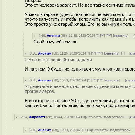
Пффф...
Это от человека зависит. Не все такие сентиментал
У меня в гараже (где-то) валяется первый комп. Но 
что-то запустить и чтобы вспомнить как трава была
Это просто уже старый хлам. Его не выкинули тольк
4.96
,
Аноним
(
96
), 19:49, 26/09/2024 [
^
] [
^^
] [
^^^
] [
ответить
]
[
Сдай в музей компов
3.50
,
Аноним
(
50
), 11:25, 26/09/2024 [
^
] [
^^
] [
^^^
] [
ответить
]
[
↑
] [
к 
>i9 со всего лишь 36тью ядрами
И на этом i9 будет исполняться эмулятор квантовог
3.78
,
Аноним
(
78
), 15:59, 26/09/2024 [
^
] [
^^
] [
^^^
] [
ответить
]
[
к мод
>Трепетное и нежное отношение к древним компам 
программеров.
В во второй половине 90-х, в учреждении дошкольно
машин было. Ностальгию испытываю, программиров
2.34
,
Жироватт
(
ok
), 08:44, 26/09/2024
Скрыто ботом-модератором
[
к 
3.45
,
Аноним
(
59
), 10:48, 26/09/2024
Скрыто ботом-модератором