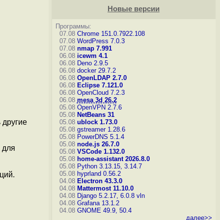
Новые версии
Программы:
07.08
Chrome 151.0.7922.108
07.08
WordPress 7.0.3
07.08
nmap 7.991
06.08
icewm 4.1
06.08
Deno 2.9.5
06.08
docker 29.7.2
06.08
OpenLDAP 2.7.0
06.08
Eclipse 7.121.0
06.08
OpenCloud 7.2.3
06.08
mesa 3d 26.2
05.08
OpenVPN 2.7.6
05.08
NetBeans 31
 другие
05.08
ublock 1.73.0
05.08
gstreamer 1.28.6
05.08
PowerDNS 5.1.4
05.08
node.js 26.7.0
 для
05.08
VSCode 1.132.0
05.08
home-assistant 2026.8.0
05.08
Python 3.13.15, 3.14.7
05.08
hyprland 0.56.2
ций.
04.08
Electron 43.3.0
04.08
Mattermost 11.10.0
04.08
Django 5.2.17, 6.0.8
vln
04.08
Grafana 13.1.2
04.08
GNOME 49.9, 50.4
далее>>