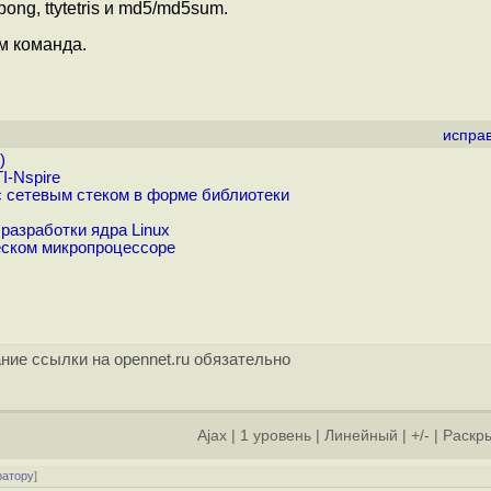
ong, ttytetris и md5/md5sum.
м команда.
испра
)
I-Nspire
с сетевым стеком в форме библиотеки
разработки ядра Linux
ческом микропроцессоре
ние ссылки на opennet.ru обязательно
Ajax
|
1 уровень
|
Линейный
|
+/-
|
Раскры
ратору
]