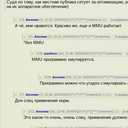
Судя по тому, как местная публика сетует за оптимизацию, р
на их аппаратное обеспечение)
2.3
,
Аноним
(
3
), 22:15, 25/09/2024 [
^
] [
^^
] [
^^^
] [
ответить
]
[
↓
] [
к модерат
А чё, мне нравится. Красиво же, еще и MMU работает
3.4
,
Аноним
(
3
), 22:15, 25/09/2024 [
^
] [
^^
] [
^^^
] [
ответить
]
[
к модер
*без MMU
4.53
,
pavlinux
(
ok
), 11:46, 26/09/2024 [
^
] [
^^
] [
^^^
] [
ответить
]
[
MMU программно эмулируется.
5.59
,
Аноним
(
59
), 12:15, 26/09/2024 [
^
] [
^^
] [
^^^
] [
ответит
Программно можно что угодно сэмулироать (
2.7
,
Аноним
(
7
), 22:44, 25/09/2024 [
^
] [
^^
] [
^^^
] [
ответить
]
[
↓
] [
↑
] [
к модер
Для спец применения норм.
3.12
,
Аноним
(
59
), 23:49, 25/09/2024 [
^
] [
^^
] [
^^^
] [
ответить
]
[
↓
] [
к 
Это какое-то очень, очень спец. применение должно