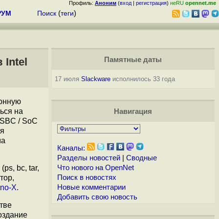
Профиль:
Аноним
(
вход
|
регистрация
)
неRU
opennet.me
РУМ
Поиск
(
теги
)
Intel
Памятные даты
17 июля
Slackware
исполнилось 33 года
ионную
ься на
Навигация
 SBC / SoC
ля
ма
Каналы:
Разделы новостей
|
Сводные
(ps, bc, tar,
Что нового на OpenNet
атор,
Поиск в новостях
no-X
.
Новые комментарии
Добавить свою новость
стве
оздание