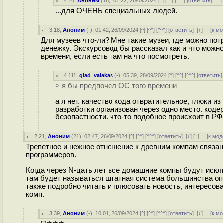
4.16
,
Аноним
(
16
), 01:22, 26/09/2024 [
^
] [
^^
] [
^^^
] [
ответить
]
[
...для ОЧЕНЬ специальных людей.
3.18
,
Аноним
(
-
), 01:42, 26/09/2024 [
^
] [
^^
] [
^^^
] [
ответить
]
[
↑
] [
к м
Для музеев что-ли? Мне такие музеи, где можно пот
денежку. Экскурсовод бы рассказал как и что можно
времени, если есть там на что посмотреть.
4.111
,
glad_valakas
(-), 05:39, 28/09/2024 [
^
] [
^^
] [
^^^
] [
ответить
> я бы предпочел ОС того времени
а я нет. качество кода отвратительное, глюки 
разработки организован через одно место, коде
безопастности. что-то подобное происхоит в Р
2.21
,
Аноним
(
21
), 02:47, 26/09/2024 [
^
] [
^^
] [
^^^
] [
ответить
]
[
↓
] [
↑
] [
к мод
Трепетное и нежное отношение к древним компам связа
программеров.
Когда через N-цать лет все домашние компы будут искл
там будет называться штатная система большинства опе
также подробно читать и плюсовать новость, интересов
комп.
3.39
,
Аноним
(
-
), 10:01, 26/09/2024 [
^
] [
^^
] [
^^^
] [
ответить
]
[
↓
] [
к м