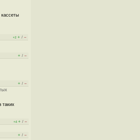
с кассеты
+
–
/
+2
+
–
/
+
–
/
тых
з таких
+
–
/
+4
+
–
/