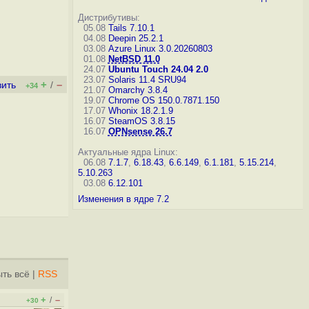
Дистрибутивы:
05.08
Tails 7.10.1
04.08
Deepin 25.2.1
03.08
Azure Linux 3.0.20260803
01.08
NetBSD 11.0
24.07
Ubuntu Touch 24.04 2.0
23.07
Solaris 11.4 SRU94
+
–
вить
/
+34
21.07
Omarchy 3.8.4
19.07
Chrome OS 150.0.7871.150
17.07
Whonix 18.2.1.9
16.07
SteamOS 3.8.15
16.07
OPNsense 26.7
Актуальные ядра Linux:
06.08
7.1.7
,
6.18.43
,
6.6.149
,
6.1.181
,
5.15.214
,
5.10.263
03.08
6.12.101
Изменения в ядре 7.2
ть всё
|
RSS
+
–
/
+30