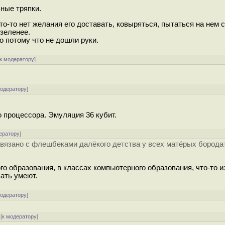
ьные тряпки.
что-то нет желания его доставать, ковыряться, пытаться на нем 
 зеленее.
о потому что не дошли руки.
к модератору
]
модератору
]
о процессора. Эмуляция 36 кубит.
ератору
]
связано с флешбеками далёкого детства у всех матёрых борода
го образования, в классах компьютерного образования, что-то и
ать умеют.
модератору
]
[
к модератору
]