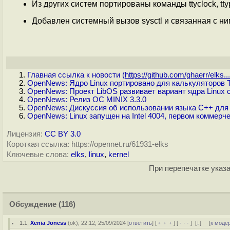
Из других систем портированы команды ttyclock, ttyp
Добавлен системный вызов sysctl и связанная с ни
Главная ссылка к новости (
https://github.com/ghaerr/elks...
OpenNews: Ядро Linux портировано для калькуляторов T
OpenNews: Проект LibOS развивает вариант ядра Linux 
OpenNews: Релиз ОС MINIX 3.3.0
OpenNews: Дискуссия об использовании языка C++ для 
OpenNews: Linux запущен на Intel 4004, первом коммер
Лицензия:
CC BY 3.0
Короткая ссылка: https://opennet.ru/61931-elks
Ключевые слова:
elks
,
linux
,
kernel
При перепечатке указа
Обсуждение
(116)
1.1
,
Xenia Joness
(
ok
), 22:12, 25/09/2024 [
ответить
] [
﹢﹢﹢
] [
· · ·
]
[
↓
] [
к моде