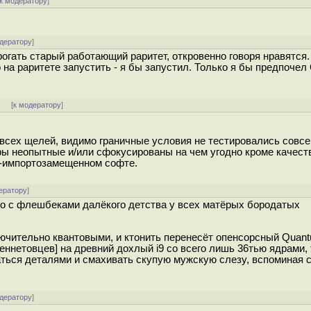
к модератору
]
одератору
]
рогать старый работающий раритет, откровенно говоря нравятся.
 на раритете запустить - я бы запустил. Только я бы предпочел
]
[
к модератору
]
из всех щелей, видимо граничные условия не тестировались совс
ры неопытные и/или сфокусированы на чем угодно кроме качест
Ф-импортозамещенном софте.
ератору
]
но с флешбеками далёкого детства у всех матёрых бородатых
ючительно квантовыми, и ктонить перенесёт опенсорсный Quantu
ннетовцев] на древний дохлый i9 со всего лишь 36тью ядрами,
аться деталями и смахивать скупую мужскую слезу, вспоминая 
одератору
]