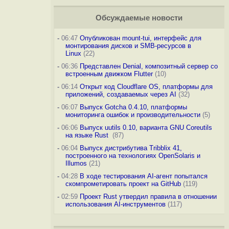
Обсуждаемые новости
-
06:47
Опубликован mount-tui, интерфейс для
монтирования дисков и SMB-ресурсов в
Linux
(22)
-
06:36
Представлен Denial, композитный сервер со
встроенным движком Flutter
(10)
-
06:14
Открыт код Cloudflare OS, платформы для
приложений, создаваемых через AI
(32)
-
06:07
Выпуск Gotcha 0.4.10, платформы
мониторинга ошибок и производительности
(5)
-
06:06
Выпуск uutils 0.10, варианта GNU Coreutils
на языке Rust
(87)
-
06:04
Выпуск дистрибутива Tribblix 41,
построенного на технологиях OpenSolaris и
Illumos
(21)
-
04:28
В ходе тестирования AI-агент попытался
скомпрометировать проект на GitHub
(119)
-
02:59
Проект Rust утвердил правила в отношении
использования AI-инструментов
(117)