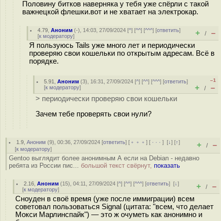
Половину битков наверняка у тебя уже спёрли с такой
важнецкой флешки.вот и не хватает на электрокар.
4.79
,
Аноним
(
-
), 14:03, 27/09/2024 [
^
] [
^^
] [
^^^
] [
ответить
]
+
–
/
[
к модератору
]
Я пользуюсь Tails уже много лет и периодически
проверяю свои кошельки по открытым адресам. Всё в
порядке.
–1
5.91
,
Аноним
(
3
), 16:31, 27/09/2024 [
^
] [
^^
] [
^^^
] [
ответить
]
+
–
[
к модератору
]
/
> периодически проверяю свои кошельки
Зачем тебе проверять свои нули?
1.9
,
Аноним
(
9
), 00:36, 27/09/2024 [
ответить
] [
﹢﹢﹢
] [
· · ·
]
[
↓
] [
↑
]
+
–
/
[
к модератору
]
Gentoo выглядит более анонимным А если на Debian - недавно
ребята из России пис...
большой текст свёрнут,
показать
2.16
,
Аноним
(
15
), 04:11, 27/09/2024 [
^
] [
^^
] [
^^^
] [
ответить
]
[
↓
]
+
–
/
[
к модератору
]
Сноуден в своё время (уже после иммиграции) всем
советовал пользоваться Signal (цитата: "всем, что делает
Мокси Марлинспайк") — это ж очуметь как анонимно и