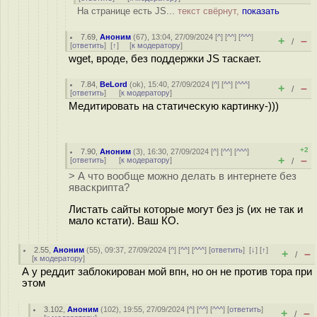
На странице есть JS...
текст свёрнут,
показать
7.69
,
Аноним
(
67
), 13:04, 27/09/2024 [
^
] [
^^
] [
^^^
]
+
–
/
[
ответить
]
[
↑
] [
к модератору
]
wget, вроде, без поддержки JS таскает.
7.84
,
BeLord
(
ok
), 15:40, 27/09/2024 [
^
] [
^^
] [
^^^
]
+
–
/
[
ответить
]
[
к модератору
]
Медитировать на статическую картинку-)))
+2
7.90
,
Аноним
(
3
), 16:30, 27/09/2024 [
^
] [
^^
] [
^^^
]
+
–
[
ответить
]
[
к модератору
]
/
> А что вообще можно делать в интернете без
яваскрипта?
Листать сайты которые могут без js (их не так и
мало кстати). Ваш КО.
2.55
,
Аноним
(
55
), 09:37, 27/09/2024 [
^
] [
^^
] [
^^^
] [
ответить
]
[
↓
] [
↑
]
+
–
/
[
к модератору
]
А у реддит заблокирован мой впн, но он не против тора при
этом
3.102
,
Аноним
(
102
), 19:55, 27/09/2024 [
^
] [
^^
] [
^^^
] [
ответить
]
+
–
/