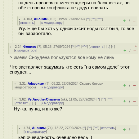
на день проверяют мессенджеры на блокпостах, по
обе стороны конфликта не дадут соврать.
4.103
,
Аноним
(
102
), 19:58, 27/09/2024 [
^
] [
^^
] [
^^^
]
+
–
/
[
ответить
]
[
к модератору
]
Угу. Ещё бы хоть у одной эксит ноды гост был, то всё
бы заработало.
–1
2.24
,
Феникс
(
?
), 05:28, 27/09/2024 [
^
] [
^^
] [
^^^
] [
ответить
]
[
↓
] [
↑
]
+
–
[
к модератору
]
/
> имеем Сноудена пользуются все кому не лень
Что заставляет задумать кто есть "на самом деле" этот
сноуден...
3.31
,
Афроним
(
?
), 08:22, 27/09/2024
Скрыто ботом-
+
–
/
модератором
[
к модератору
]
3.62
,
YetAnotherOnanym
(
ok
), 11:05, 27/09/2024 [
^
] [
^^
] [
^^^
]
+
–
/
[
ответить
]
[
↓
] [
к модератору
]
Ну-ка, ну-ка, и кто же?
4.74
,
Аноним
(
74
), 13:22, 27/09/2024 [
^
] [
^^
] [
^^^
] [
ответить
]
+
–
/
[
к модератору
]
кэп очевидность, очевидно ведь :)