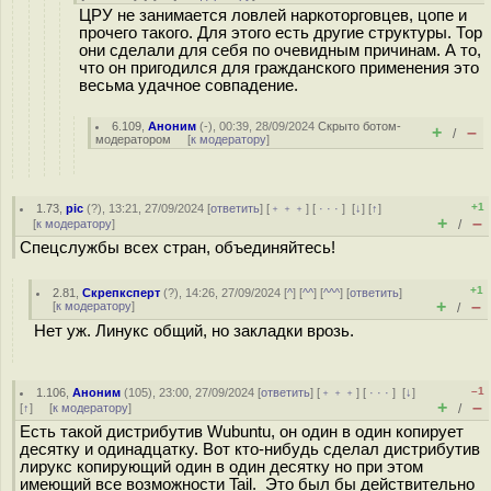
ЦРУ не занимается ловлей наркоторговцев, цопе и
прочего такого. Для этого есть другие структуры. Тор
они сделали для себя по очевидным причинам. А то,
что он пригодился для гражданского применения это
весьма удачное совпадение.
6.109
,
Аноним
(
-
), 00:39, 28/09/2024
Скрыто ботом-
+
–
/
модератором
[
к модератору
]
+1
1.73
,
pic
(
?
), 13:21, 27/09/2024 [
ответить
] [
﹢﹢﹢
] [
· · ·
]
[
↓
] [
↑
]
+
–
[
к модератору
]
/
Спецслужбы всех стран, объединяйтесь!
+1
2.81
,
Скрепксперт
(
?
), 14:26, 27/09/2024 [
^
] [
^^
] [
^^^
] [
ответить
]
+
–
[
к модератору
]
/
Нет уж. Линукс общий, но закладки врозь.
–1
1.106
,
Аноним
(
105
), 23:00, 27/09/2024 [
ответить
] [
﹢﹢﹢
] [
· · ·
]
[
↓
]
+
–
[
↑
] [
к модератору
]
/
Есть такой дистрибутив Wubuntu, он один в один копирует
десятку и одинадцатку. Вот кто-нибудь сделал дистрибутив
лирукс копирующий один в один десятку но при этом
имеющий все возможности Tail. Это был бы действительно