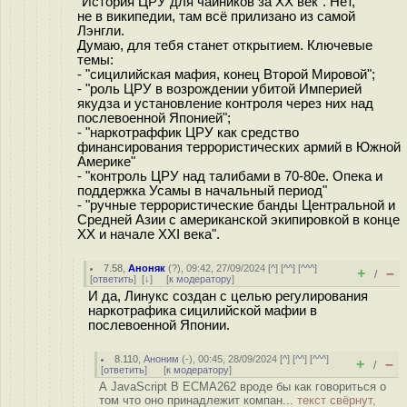
"История ЦРУ для чайников за ХХ век". Нет,
не в википедии, там всё прилизано из самой
Лэнгли.
Думаю, для тебя станет открытием. Ключевые
темы:
- "сицилийская мафия, конец Второй Мировой";
- "роль ЦРУ в возрождении убитой Империей
якудза и установление контроля через них над
послевоенной Японией";
- "наркотраффик ЦРУ как средство
финансирования террористических армий в Южной
Америке"
- "контроль ЦРУ над талибами в 70-80е. Опека и
поддержка Усамы в начальный период"
- "ручные террористические банды Центральной и
Средней Азии с американской экипировкой в конце
ХХ и начале ХХI века".
7.58
,
Аноняк
(
?
), 09:42, 27/09/2024 [
^
] [
^^
] [
^^^
]
+
–
/
[
ответить
]
[
↓
] [
к модератору
]
И да, Линукс создан с целью регулирования
наркотрафика сицилийской мафии в
послевоенной Японии.
8.110
,
Аноним
(
-
), 00:45, 28/09/2024 [
^
] [
^^
] [
^^^
]
+
–
/
[
ответить
]
[
к модератору
]
А JavaScript В ECMA262 вроде бы как говориться о
том что оно принадлежит компан...
текст свёрнут,