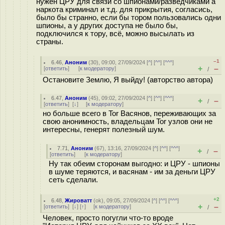
нужен ЦРУ для связи со шпионами/разведчиками а
наркота криминал и т.д. для прикрытия, согласись,
было бы странно, если бы тором пользовались одни
шпионы, а у других доступа не было бы,
подключился к тору, всё, можно высылать из
страны.
–1
6.46
,
Аноним
(
30
), 09:00, 27/09/2024 [
^
] [
^^
] [
^^^
]
+
–
[
ответить
]
[
к модератору
]
/
Остановите Землю, Я выйду! (авторство автора)
6.47
,
Аноним
(
45
), 09:02, 27/09/2024 [
^
] [
^^
] [
^^^
]
+
–
/
[
ответить
]
[
↓
] [
к модератору
]
но больше всего в Tor Васянов, переживающих за
свою анонимность, владельцам Tor узлов они не
интересны, генерят полезный шум.
7.71
,
Аноним
(
67
), 13:16, 27/09/2024 [
^
] [
^^
] [
^^^
]
+
–
/
[
ответить
]
[
к модератору
]
Ну так обеим сторонам выгодно: и ЦРУ - шпионы
в шуме теряются, и васянам - им за деньги ЦРУ
сеть сделали.
+2
6.48
,
Жироватт
(
ok
), 09:05, 27/09/2024 [
^
] [
^^
] [
^^^
]
+
–
[
ответить
]
[
↓
] [
↑
] [
к модератору
]
/
Человек, просто погугли что-то вроде