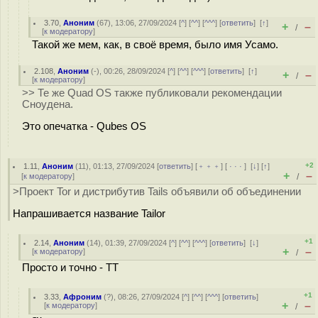
3.70
,
Аноним
(
67
), 13:06, 27/09/2024 [
^
] [
^^
] [
^^^
] [
ответить
]
[
↑
]
+
–
/
[
к модератору
]
Такой же мем, как, в своё время, было имя Усамо.
2.108
,
Аноним
(
-
), 00:26, 28/09/2024 [
^
] [
^^
] [
^^^
] [
ответить
]
[
↑
]
+
–
/
[
к модератору
]
>> Те же Quad OS также публиковали рекомендации
Сноудена.
Это опечатка - Qubes OS
+2
1.11
,
Аноним
(
11
), 01:13, 27/09/2024 [
ответить
] [
﹢﹢﹢
] [
· · ·
]
[
↓
] [
↑
]
+
–
[
к модератору
]
/
>Проект Tor и дистрибутив Tails объявили об объединении
Напрашивается название Tailor
+1
2.14
,
Аноним
(
14
), 01:39, 27/09/2024 [
^
] [
^^
] [
^^^
] [
ответить
]
[
↓
]
+
–
[
к модератору
]
/
Просто и точно - TT
+1
3.33
,
Афроним
(
?
), 08:26, 27/09/2024 [
^
] [
^^
] [
^^^
] [
ответить
]
+
–
[
к модератору
]
/