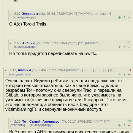
™
–1
2.37
,
Жироватт
(
ok
), 08:34, 27/09/2024 [
^
] [
^^
] [
^^^
] [
ответить
]
[
↑
]
+
–
[
к модератору
]
/
CIA(c) Toroid Trails
+1
2.53
,
Ананий
(
?
), 09:32, 27/09/2024 [
^
] [
^^
] [
^^^
] [
ответить
]
+
–
[
к модератору
]
/
Но тогда придётся переписывать на Swift...
–2
1.17
,
Аноним
(
17
), 04:49, 27/09/2024 [
ответить
] [
﹢﹢﹢
] [
· · ·
]
[
↓
] [
↑
]
+
–
[
к модератору
]
/
Очень плохо. Видимо ребятам сделали предложение, от
которого нельзя отказаться. Как в своё время сделали
разрабам Tor - поэтому они свернули Trac, и перешли на
GitLab, в котором заранее было ясно, что уязвимость на
уязвимости (отличное прикрытие для бэкдоров - "это не мы -
это нас поломали, а обвинять нас в бэкдоре - это
victimblaming!"), и свернули анонимный доступ.
+4
2.20
,
Тот_Самый_Анонимус_
(
?
), 05:17, 27/09/2024 [
^
] [
^^
] [
^^^
]
+
–
[
ответить
]
[
к модератору
]
/
Всё проще: в АНБ оптимизация и их теперь курирует один