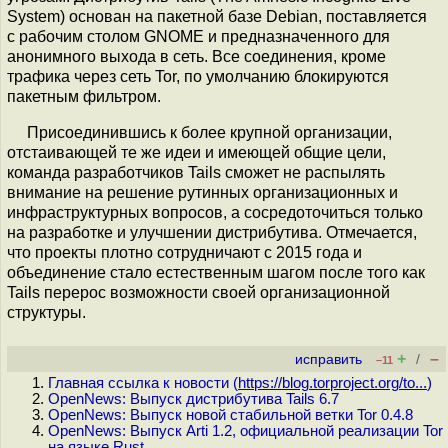
System) основан на пакетной базе Debian, поставляется
с рабочим столом GNOME и предназначенного для
анонимного выхода в сеть. Все соединения, кроме
трафика через сеть Tor, по умолчанию блокируются
пакетным фильтром.
Присоединившись к более крупной организации,
отстаивающей те же идеи и имеющей общие цели,
команда разработчиков Tails сможет не распылять
внимание на решение рутинных организационных и
инфраструктурных вопросов, а сосредоточиться только
на разработке и улучшении дистрибутива. Отмечается,
что проекты плотно сотрудничают с 2015 года и
объединение стало естественным шагом после того как
Tails перерос возможности своей организационной
структуры.
+
–
исправить
/
–11
Главная ссылка к новости (
https://blog.torproject.org/to...
)
OpenNews: Выпуск дистрибутива Tails 6.7
OpenNews: Выпуск новой стабильной ветки Tor 0.4.8
OpenNews: Выпуск Arti 1.2, официальной реализации Tor
на языке Rust