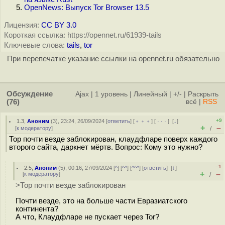
OpenNews: Выпуск Tor Browser 13.5
Лицензия:
CC BY 3.0
Короткая ссылка: https://opennet.ru/61939-tails
Ключевые слова:
tails
,
tor
При перепечатке указание ссылки на opennet.ru обязательно
Обсуждение
Ajax
|
1 уровень
|
Линейный
|
+/-
|
Раскрыть
(76)
всё
|
RSS
+9
1.3
,
Аноним
(
3
), 23:24, 26/09/2024 [
ответить
] [
﹢﹢﹢
] [
· · ·
]
[
↓
]
+
–
[
к модератору
]
/
Тор почти везде заблокирован, клаудфларе поверх каждого
второго сайта, даркнет мёртв. Вопрос: Кому это нужно?
–1
2.5
,
Аноним
(
5
), 00:16, 27/09/2024 [
^
] [
^^
] [
^^^
] [
ответить
]
[
↓
]
+
–
[
к модератору
]
/
>Тор почти везде заблокирован
Почти везде, это на больше части Евразиатского
континента?
А что, Клаудфларе не пускает через Tor?