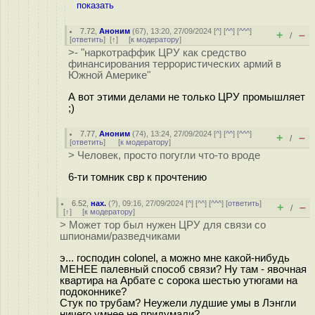
показать
7.72
,
Аноним
(
67
), 13:20, 27/09/2024 [
^
] [
^^
] [
^^^
]
+
–
/
[
ответить
]
[
↑
] [
к модератору
]
>- "наркотраффик ЦРУ как средство
финансирования террористических армий в
Южной Америке"
А вот этими делами не только ЦРУ промышляет
;)
7.77
,
Аноним
(
74
), 13:24, 27/09/2024 [
^
] [
^^
] [
^^^
]
+
–
/
[
ответить
]
[
к модератору
]
> Человек, просто погугли что-то вроде
6-ти томник свр к прочтению
6.52
,
нах.
(
?
), 09:16, 27/09/2024 [
^
] [
^^
] [
^^^
] [
ответить
]
+
–
/
[
↑
] [
к модератору
]
> Может тор был нужен ЦРУ для связи со
шпионами/разведчиками
э... господин colonel, а можно мне какой-нибудь
МЕНЕЕ палевный способ связи? Ну там - явочная
квартира на Арбате с сорока шестью утюгами на
подоконнике?
Стук по трубам? Неужели лудшие умы в Лэнгли
ничего умнее не придумали?