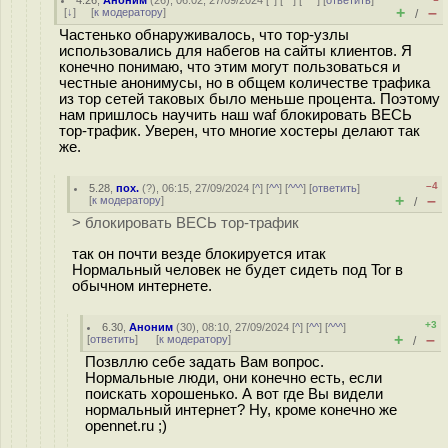
4.26
,
Аноним
(
26
), 06:02, 27/09/2024 [
^
] [
^^
] [
^^^
] [
ответить
]
+
–
[
↓
] [
к модератору
]
/
Частенько обнаруживалось, что тор-узлы
использовались для набегов на сайты клиентов. Я
конечно понимаю, что этим могут пользоваться и
честные анонимусы, но в общем количестве трафика
из тор сетей таковых было меньше процента. Поэтому
нам пришлось научить наш waf блокировать ВЕСЬ
тор-трафик. Уверен, что многие хостеры делают так
же.
–4
5.28
,
пох.
(
?
), 06:15, 27/09/2024 [
^
] [
^^
] [
^^^
] [
ответить
]
+
–
[
к модератору
]
/
> блокировать ВЕСЬ тор-трафик
так он почти везде блокируется итак
Нормальный человек не будет сидеть под Tor в
обычном интернете.
+3
6.30
,
Аноним
(
30
), 08:10, 27/09/2024 [
^
] [
^^
] [
^^^
]
+
–
[
ответить
]
[
к модератору
]
/
Позвллю себе задать Вам вопрос.
Нормальные люди, они конечно есть, если
поискать хорошенько. А вот где Вы видели
нормальный интернет? Ну, кроме конечно же
opennet.ru ;)