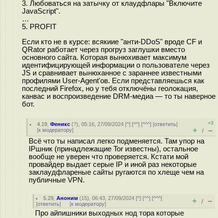
3. Любоваться на затычку от клаудфлары "Включите
JavaScript".
…
5. PROFIT
Если кто не в курсе: всякиие "анти-DDoS" вроде CF и
QRator работает через прогруз заглушки вместо
основного сайта. Которая вынюхивает максимум
идентифицирующей информации о пользователе через
JS и сравнивает вынюханное с зараннее известными
профилями User-Agent'ов. Если представляешься как
последний Firefox, но у тебя отключёны геолокация,
канвас и воспроизведение DRM-медиа — то ты наверное
бот.
+3
4.19
,
Феникс
(
?
), 05:16, 27/09/2024 [
^
] [
^^
] [
^^^
] [
ответить
]
+
–
[
к модератору
]
/
Всё что ты написал легко подменяется. Там упор на
IPшник (принадлежащие Tor известны), остальное
вообще не уверен что проверяется. Кстати мой
провайдер выдает серые IP и иной раз некоторые
заклаудфлареные сайты ругаются по хлеще чем на
публичные VPN.
5.29
,
Аноним
(
15
), 06:43, 27/09/2024 [
^
] [
^^
] [
^^^
]
+
–
/
[
ответить
]
[
к модератору
]
Про айпишники выходных нод тора которые