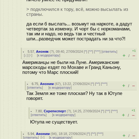
> подключился к тору, всё, можно высылать из
страны.
да если б выслать... возьмут на наркоте, а дадут
четвертак за изменку. И чорт бы с норкоманами,
так им и надо, но ведь так и честный
шпи...разведчик может пострадать ни за что?!
+1
5.57
,
Аноняк
(
?
), 09:40, 27/09/2024 [
^
] [
^^
] [
^^^
] [
ответить
]
+
–
[
↓
] [
↑
] [
к модератору
]
/
Американцы не были на Луне. Американские
марсоходы ездят по Мохаве и Гранд Каньону,
потому что Марс плоский!
6.75
,
Аноним
(
67
), 13:22, 27/09/2024 [
^
] [
^^
] [
^^^
]
+
–
/
[
ответить
]
[
к модератору
]
Так Земля же тоже плоская? Ну так в Ютупе
говорят.
+1
7.80
,
Скрепксперт
(
?
), 14:25, 27/09/2024 [
^
] [
^^
] [
^^^
]
+
–
[
ответить
]
[
к модератору
]
/
Ютупа не существует.
5.94
,
Аноним
(
94
), 18:18, 27/09/2024 [
^
] [
^^
] [
^^^
]
+
–
/
[
ответить
]
[
↑
] [
к модератору
]