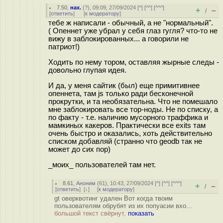
7.50
,
нах.
(
?
), 09:09, 27/09/2024 [
^
] [
^^
] [
^^^
]
+
–
/
[
ответить
]
[
к модератору
]
тебе ж написали - обычный, а не "нормальный".
( Опеннет уже убрал у себя глаз гугля? что-то не
вижу в заблокированных... а говорили не
патриот!)
Ходить по нему тором, оставляя жырные следы -
довольно глупая идея.
И да, у меня сайтик (был) еще примитивнее
опеннета, там js только ради бесконечной
прокрутки, и та необязательна. Что не помешало
мне заблокировать все тор-ноды. Не по списку, а
по факту - т.е. наличию мусорного траффика и
мамкиных какеров. Практически все exits там
очень быстро и оказались, хоть действительно
списком добавляй (странно что geodb так не
может до сих пор)
_моих_ пользователей там нет.
8.61
,
Аноним
(
61
), 10:43, 27/09/2024 [
^
] [
^^
] [
^^^
]
+
–
/
[
ответить
]
[
↓
] [
к модератору
]
gt оверквотинг удален Вот когда твоим
пользователям обрубят из их попуасии вхо...
большой текст свёрнут,
показать