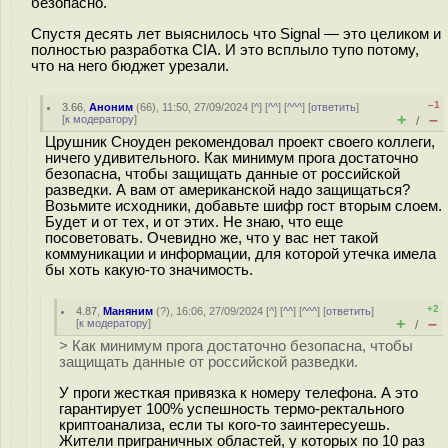
безопасно.
Спустя десять лет выяснилось что Signal — это целиком и
полностью разработка CIA. И это всплыло тупо потому,
что на него бюджет урезали.
–1
3.66
,
Аноним
(
66
), 11:50, 27/09/2024 [
^
] [
^^
] [
^^^
] [
ответить
]
+
–
[
к модератору
]
/
Црушник Сноуден рекомендовал проект своего коллеги,
ничего удивительного. Как минимум прога достаточно
безопасна, чтобы защищать данные от российской
разведки. А вам от американской надо защищаться?
Возьмите исходники, добавьте шифр гост вторым слоем.
Будет и от тех, и от этих. Не знаю, что еще
посоветовать. Очевидно же, что у вас нет такой
коммуникации и информации, для которой утечка имела
бы хоть какую-то значимость.
+2
4.87
,
Маняним
(
?
), 16:06, 27/09/2024 [
^
] [
^^
] [
^^^
] [
ответить
]
+
–
[
к модератору
]
/
> Как минимум прога достаточно безопасна, чтобы
защищать данные от российской разведки.
У проги жесткая привязка к номеру телефона. А это
гарантирует 100% успешность термо-ректального
криптоанализа, если ты кого-то заинтересуешь.
Жители приграничных областей, у которых по 10 раз