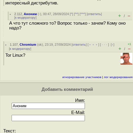
интересный дистрибутив.
2.112
,
Аноним
(
-
), 00:47, 28/09/2024 [
^
] [
^^
] [
^^^
] [
ответить
]
+
–
/
[
к модератору
]
А что тут сложного то? Вопрос только - зачем? Кому оно
надо?
+1
1.107
,
Chromium
(
ok
), 23:19, 27/09/2024 [
ответить
] [
﹢﹢﹢
] [
· · ·
]
[
↑
]
+
–
[
к модератору
]
/
Tor Linux?
игнорирование участников
|
лог модерирования
Добавить комментарий
Имя:
E-Mail:
Текст: