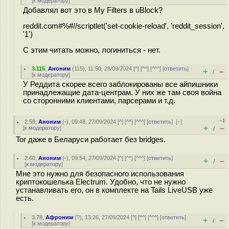
[
к модератору
]
Добавлял вот это в My Filters в uBlock?
reddit.com#%#//scriptlet('set-cookie-reload', 'reddit_session',
'1')
С этим читать можно, логиниться - нет.
3.115
,
Аноним
(
115
), 11:50, 28/09/2024 [
^
] [
^^
] [
^^^
] [
ответить
]
+
–
/
[
к модератору
]
У Реддита скорее всего заблокированы все айпишники
принадлежащие дата-центрам. У них же там своя война
со сторонними клиентами, парсерами и т.д.
–1
2.59
,
Аноним
(
-
), 09:48, 27/09/2024 [
^
] [
^^
] [
^^^
] [
ответить
]
[
↑
]
+
–
[
к модератору
]
/
Tor даже в Беларуси работает без bridges.
2.60
,
Аноним
(
-
), 09:54, 27/09/2024 [
^
] [
^^
] [
^^^
] [
ответить
]
+
–
/
[
к модератору
]
Мне это нужно для безопасного использования
криптокошелька Electrum. Удобно, что не нужно
устанавливать его, он в комплекте на Tails LiveUSB уже
есть.
3.78
,
Афроним
(
?
), 13:26, 27/09/2024 [
^
] [
^^
] [
^^^
] [
ответить
]
+
–
/
[
к модератору
]