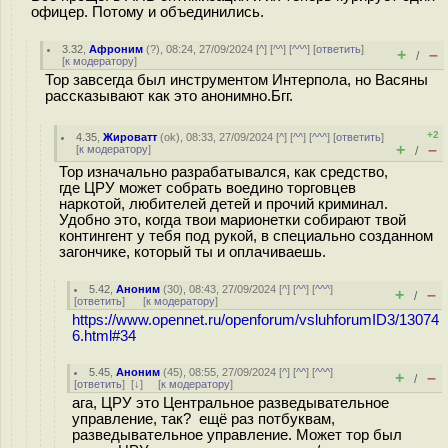
офицер. Потому и объединились.
3.32
,
Афроним
(
?
), 08:24, 27/09/2024 [
^
] [
^^
] [
^^^
] [
ответить
]
+
–
/
[
к модератору
]
Тор завсегда был инструментом Интерпола, но Васяны
рассказывают как это анонимно.Бгг.
+2
4.35
,
Жироватт
(
ok
), 08:33, 27/09/2024 [
^
] [
^^
] [
^^^
] [
ответить
]
+
–
[
к модератору
]
/
Тор изначально разрабатывался, как средство,
где ЦРУ может собрать воедино торговцев
наркотой, любителей детей и прочий криминал.
Удобно это, когда твои марионетки собирают твой
контингент у тебя под рукой, в специально созданном
загончике, который ты и оплачиваешь.
5.42
,
Аноним
(
30
), 08:43, 27/09/2024 [
^
] [
^^
] [
^^^
]
+
–
/
[
ответить
]
[
к модератору
]
https://www.opennet.ru/openforum/vsluhforumID3/13074
6.html#34
5.45
,
Аноним
(
45
), 08:55, 27/09/2024 [
^
] [
^^
] [
^^^
]
+
–
/
[
ответить
]
[
↓
] [
к модератору
]
ага, ЦРУ это Центральное разведывательное
управление, так? ещё раз потбуквам,
разведывательное управление. Может тор был