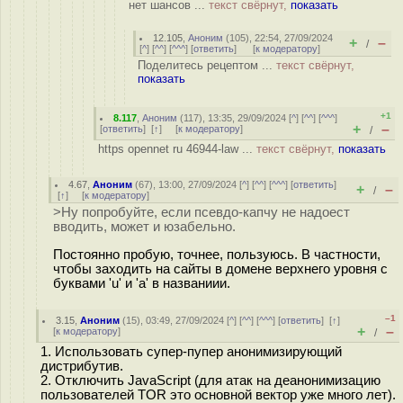
нет шансов ...
текст свёрнут,
показать
12.105
,
Аноним
(
105
), 22:54, 27/09/2024
+
–
/
[
^
] [
^^
] [
^^^
] [
ответить
]
[
к модератору
]
Поделитесь рецептом ...
текст свёрнут,
показать
+1
8.117
,
Аноним
(
117
), 13:35, 29/09/2024 [
^
] [
^^
] [
^^^
]
+
–
[
ответить
]
[
↑
] [
к модератору
]
/
https opennet ru 46944-law ...
текст свёрнут,
показать
4.67
,
Аноним
(
67
), 13:00, 27/09/2024 [
^
] [
^^
] [
^^^
] [
ответить
]
+
–
/
[
↑
] [
к модератору
]
>Ну попробуйте, если псевдо-капчу не надоест
вводить, может и юзабельно.
Постоянно пробую, точнее, пользуюсь. В частности,
чтобы заходить на сайты в домене верхнего уровня с
буквами 'u' и 'a' в названиии.
–1
3.15
,
Аноним
(
15
), 03:49, 27/09/2024 [
^
] [
^^
] [
^^^
] [
ответить
]
[
↑
]
+
–
[
к модератору
]
/
1. Использовать супер-пупер анонимизирующий
дистрибутив.
2. Отключить JavaScript (для атак на деанонимизацию
пользователей TOR это основной вектор уже много лет).