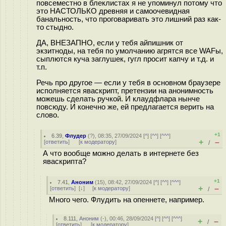
повсеместно в блеклистах я не упоминул потому что
это НАСТОЛЬКО древняя и самоочевидная
банальность, что проговаривать это лишний раз как-
то стыдно.
ДА, ВНЕЗАПНО, если у тебя айпишник от
экзитноды, на тебя по умолчанию агрятся все WAFы,
сыплются куча заглушек, гугл просит капчу и т.д. и
т.п.
Речь про другое — если у тебя в основном браузере
исполняется яваскрипт, претензии на анонимность
можешь сделать ручкой. И клаудфлара нынче
повсюду. И конечно же, ей предлагается верить на
слово.
+1
6.39
,
Флудер
(
?
), 08:35, 27/09/2024 [
^
] [
^^
] [
^^^
]
+
–
[
ответить
]
[
к модератору
]
/
А что вообще можно делать в интернете без
яваскрипта?
+1
7.41
,
Аноним
(
15
), 08:42, 27/09/2024 [
^
] [
^^
] [
^^^
]
+
–
[
ответить
]
[
↓
] [
к модератору
]
/
Много чего. Флудить на опеннете, например.
8.111
,
Аноним
(
-
), 00:46, 28/09/2024 [
^
] [
^^
] [
^^^
]
+
–
/
[
ответить
]
[
к модератору
]