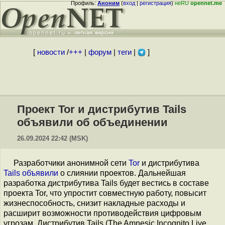
Профиль:
Аноним
(
вход
|
регистрация
)
неRU
opennet.me
[
новости
/
+++
|
форум
|
теги
|
]
Проект Tor и дистрибутив Tails
объявили об объединении
26.09.2024 22:42 (MSK)
Разработчики анонимной сети
Tor
и дистрибутива
Tails
объявили
о слиянии проектов. Дальнейшая
разработка дистрибутива Tails будет вестись в составе
проекта Tor, что упростит совместную работу, повысит
жизнеспособность, снизит накладные расходы и
расширит возможности противодействия цифровым
угрозам. Дистрибутив Tails (The Amnesic Incognito Live