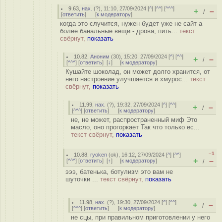
9.63
,
нах.
(
?
), 11:10, 27/09/2024 [
^
] [
^^
] [
^^^
]
+
–
/
[
ответить
]
[
к модератору
]
когда это случится, нужен будет уже не сайт а
более банальные вещи - дрова, пить...
текст
свёрнут,
показать
10.82
,
Аноним
(
30
), 15:20, 27/09/2024 [
^
] [
^^
]
+
–
/
[
^^^
] [
ответить
]
[
↓
] [
к модератору
]
Кушайте шоколад, он может долго хранится, от
него настроение улучшается и хмурос...
текст
свёрнут,
показать
11.99
,
нах.
(
?
), 19:32, 27/09/2024 [
^
] [
^^
]
+
–
/
[
^^^
] [
ответить
]
[
к модератору
]
не, не может, распространенный миф Это
масло, оно прогоркает Так что только ес...
текст свёрнут,
показать
–1
10.88
,
ryoken
(
ok
), 16:12, 27/09/2024 [
^
] [
^^
]
+
–
[
^^^
] [
ответить
]
[
↑
] [
к модератору
]
/
эээ, батенька, ботулизм это вам не
шуточки ...
текст свёрнут,
показать
11.98
,
нах.
(
?
), 19:30, 27/09/2024 [
^
] [
^^
]
+
–
/
[
^^^
] [
ответить
]
[
к модератору
]
не сцы, при правильном приготовлении у него