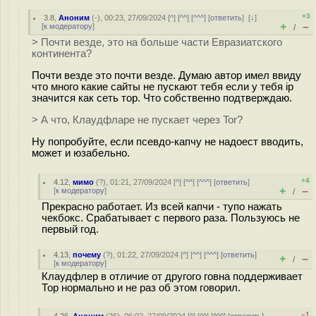
+3
3.8
,
Аноним
(
-
), 00:23, 27/09/2024 [
^
] [
^^
] [
^^^
] [
ответить
]
[
↓
]
+
–
[
к модератору
]
/
> Почти везде, это на больше части Евразиатского
континента?
Почти везде это почти везде. Думаю автор имел ввиду
что много какие сайты не пускают тебя если у тебя ip
значится как сеть тор. Что собственно подтверждаю.
> А что, Клаудфларе не пускает через Tor?
Ну попробуйте, если псевдо-капчу не надоест вводить,
может и юзабельно.
+4
4.12
,
мимо
(
?
), 01:21, 27/09/2024 [
^
] [
^^
] [
^^^
] [
ответить
]
+
–
[
к модератору
]
/
Прекрасно работает. Из всей капчи - тупо нажать
чекбокс. Срабатывает с первого раза. Пользуюсь не
первый год.
4.13
,
почему
(
?
), 01:22, 27/09/2024 [
^
] [
^^
] [
^^^
] [
ответить
]
+
–
/
[
к модератору
]
Клаудфлер в отличие от другого говна поддерживает
Тор нормально и не раз об этом говорил.
–1