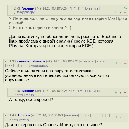
+1
2.73
,
Аноним
(
74
), 14:28, 08/10/2024 [
^
] [
^^
] [
^^^
] [
ответить
]
+
–
[
к модератору
]
/
> Интересно, с чего бы у них на картинке старый МакПро и
старый
> Ыфон как сервер и клиент? :)
Давно картинку не обновляли, лень рисовать. Вообще в
linux проблема с дизайнерами) ( кроме KDE, которая
Plasma, Которая кроссовки, которая KDE ).
1.36
,
commiethebeastie
(
ok
), 16:45, 06/10/2024 [
ответить
] [
﹢﹢﹢
]
+
–
/
[
· · ·
]
[
↓
] [
↑
] [
к модератору
]
Сейчас приложения игнорируют сертификаты,
установленные на телефон, используют свои хитро
спрятанные.
2.40
,
Аноним
(
39
), 17:49, 06/10/2024 [
^
] [
^^
] [
^^^
] [
ответить
]
+
–
/
[
к модератору
]
А толку, если xposed?
1.48
,
Аноним
(
48
), 21:40, 06/10/2024 [
ответить
] [
﹢﹢﹢
] [
· · ·
]
[
↓
] [
↑
]
+
–
/
[
к модератору
]
Для тестеров есть Charles. Или тут что-то иное?