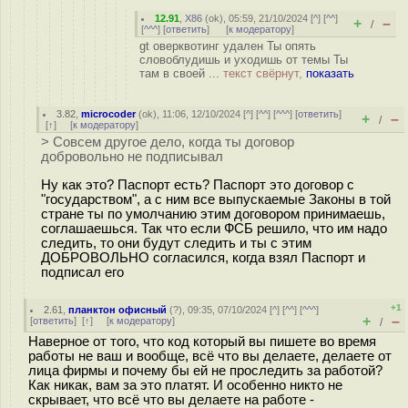
12.91
,
X86
(
ok
), 05:59, 21/10/2024 [
^
] [
^^
]
+
–
/
[
^^^
] [
ответить
]
[
к модератору
]
gt оверквотинг удален Ты опять
словоблудишь и уходишь от темы Ты
там в своей ...
текст свёрнут,
показать
3.82
,
microcoder
(
ok
), 11:06, 12/10/2024 [
^
] [
^^
] [
^^^
] [
ответить
]
+
–
/
[
↑
] [
к модератору
]
> Совсем другое дело, когда ты договор
добровольно не подписывал
Ну как это? Паспорт есть? Паспорт это договор с
"государством", а с ним все выпускаемые Законы в той
стране ты по умолчанию этим договором принимаешь,
соглашаешься. Так что если ФСБ решило, что им надо
следить, то они будут следить и ты с этим
ДОБРОВОЛЬНО согласился, когда взял Паспорт и
подписал его
+1
2.61
,
планктон офисный
(
?
), 09:35, 07/10/2024 [
^
] [
^^
] [
^^^
]
+
–
[
ответить
]
[
↑
] [
к модератору
]
/
Наверное от того, что код который вы пишете во время
работы не ваш и вообще, всё что вы делаете, делаете от
лица фирмы и почему бы ей не проследить за работой?
Как никак, вам за это платят. И особенно никто не
скрывает, что всё что вы делаете на работе -