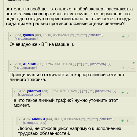
вот слежка вообще - это плохо, любой эксперт расскажет. а
вот в слежка корпоративных системах - это нормально. но
ведь одно от другого принципиально не отличается. откуда
тогда диаметрально противоположные оценки явлений?
2.33
,
ryoken
(
ok
), 16:16, 06/10/2024 [
^
] [
^^
] [
^^^
] [
ответить
]
+
–
/
[
к модератору
]
Очевидно же - ВП на марше :).
+2
2.38
,
Аноним
(
66
), 17:47, 06/10/2024 [
^
] [
^^
] [
^^^
] [
ответить
]
[
↓
]
+
–
[
к модератору
]
/
Принципиально отличается: в корпоративной сети нет
личного трафика.
3.68
,
jsforever
(
ok
), 17:54, 07/10/2024 [
^
] [
^^
] [
^^^
] [
ответить
]
[
↓
]
+
–
/
[
к модератору
]
а что такое личный трафик? нужно уточнить этот
момент.
4.76
,
Аноним
(
66
), 04:01, 09/10/2024 [
^
] [
^^
] [
^^^
] [
ответить
]
+
–
/
[
к модератору
]
Любой, не относящийся напрямую к исполнению
трудовых обязанностей.