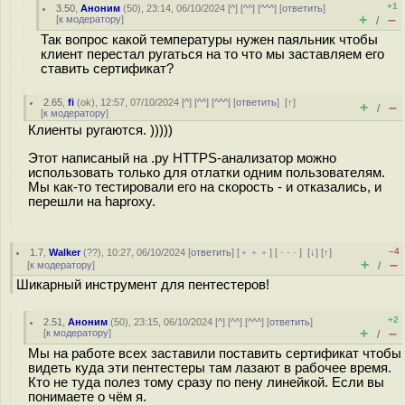
+1
3.50
,
Аноним
(
50
), 23:14, 06/10/2024 [
^
] [
^^
] [
^^^
] [
ответить
]
+
–
[
к модератору
]
/
Так вопрос какой температуры нужен паяльник чтобы
клиент перестал ругаться на то что мы заставляем его
ставить сертификат?
2.65
,
fi
(
ok
), 12:57, 07/10/2024 [
^
] [
^^
] [
^^^
] [
ответить
]
[
↑
]
+
–
/
[
к модератору
]
Клиенты ругаются. )))))
Этот написаный на .py HTTPS-анализатор можно
использовать только для отлатки одним пользователям.
Мы как-то тестировали его на скорость - и отказались, и
перешли на haproxy.
–4
1.7
,
Walker
(
??
), 10:27, 06/10/2024 [
ответить
] [
﹢﹢﹢
] [
· · ·
]
[
↓
] [
↑
]
+
–
[
к модератору
]
/
Шикарный инструмент для пентестеров!
+2
2.51
,
Аноним
(
50
), 23:15, 06/10/2024 [
^
] [
^^
] [
^^^
] [
ответить
]
+
–
[
к модератору
]
/
Мы на работе всех заставили поставить сертификат чтобы
видеть куда эти пентестеры там лазают в рабочее время.
Кто не туда полез тому сразу по пену линейкой. Если вы
понимаете о чём я.