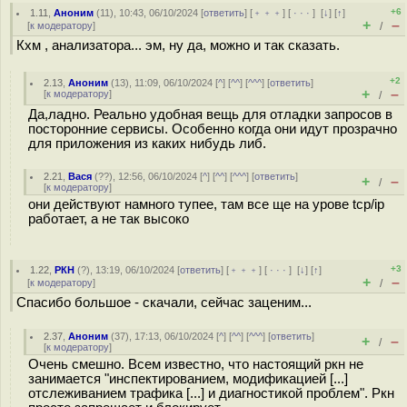
+6
1.11
,
Аноним
(
11
), 10:43, 06/10/2024 [
ответить
] [
﹢﹢﹢
] [
· · ·
]
[
↓
] [
↑
]
+
–
[
к модератору
]
/
Кхм , анализатора... эм, ну да, можно и так сказать.
+2
2.13
,
Аноним
(
13
), 11:09, 06/10/2024 [
^
] [
^^
] [
^^^
] [
ответить
]
+
–
[
к модератору
]
/
Да,ладно. Реально удобная вещь для отладки запросов в
посторонние сервисы. Особенно когда они идут прозрачно
для приложения из каких нибудь либ.
2.21
,
Вася
(
??
), 12:56, 06/10/2024 [
^
] [
^^
] [
^^^
] [
ответить
]
+
–
/
[
к модератору
]
они действуют намного тyпее, там все ще на урове tcp/ip
работает, а не так высоко
+3
1.22
,
РКН
(
?
), 13:19, 06/10/2024 [
ответить
] [
﹢﹢﹢
] [
· · ·
]
[
↓
] [
↑
]
+
–
[
к модератору
]
/
Спасибо большое - скачали, сейчас заценим...
2.37
,
Аноним
(
37
), 17:13, 06/10/2024 [
^
] [
^^
] [
^^^
] [
ответить
]
+
–
/
[
к модератору
]
Очень смешно. Всем известно, что настоящий ркн не
занимается "инспектированием, модификацией [...]
отслеживанием трафика [...] и диагностикой проблем". Ркн