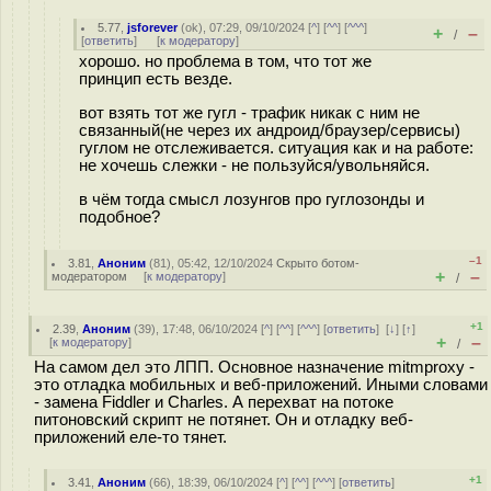
5.77
,
jsforever
(
ok
), 07:29, 09/10/2024 [
^
] [
^^
] [
^^^
]
+
–
/
[
ответить
]
[
к модератору
]
хорошо. но проблема в том, что тот же
принцип есть везде.
вот взять тот же гугл - трафик никак с ним не
связанный(не через их андроид/браузер/сервисы)
гуглом не отслеживается. ситуация как и на работе:
не хочешь слежки - не пользуйся/увольняйся.
в чём тогда смысл лозунгов про гуглозонды и
подобное?
–1
3.81
,
Аноним
(
81
), 05:42, 12/10/2024
Скрыто ботом-
+
–
модератором
[
к модератору
]
/
+1
2.39
,
Аноним
(
39
), 17:48, 06/10/2024 [
^
] [
^^
] [
^^^
] [
ответить
]
[
↓
] [
↑
]
+
–
[
к модератору
]
/
На самом дел это ЛПП. Основное назначение mitmproxy -
это отладка мобильных и веб-приложений. Иными словами
- замена Fiddler и Charles. А перехват на потоке
питоновский скрипт не потянет. Он и отладку веб-
приложений еле-то тянет.
+1
3.41
,
Аноним
(
66
), 18:39, 06/10/2024 [
^
] [
^^
] [
^^^
] [
ответить
]