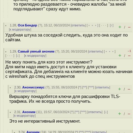
то прилюдно раздевается - очевидно жалобы "за мной
подглядывают" сразу идут мимо.
1.28
,
Ося Бендер
(
?
), 15:12, 06/10/2024 [
ответить
] [
﹢﹢﹢
] [
· · ·
]
[
↑
]
+
–
/
[
к модератору
]
Удобная штука за соседкой следить, куда это она ходит по
сайтам.
–1
1.29
,
Самый умный аноним
(
?
), 15:20, 06/10/2024 [
ответить
] [
﹢﹢﹢
]
+
–
[
· · ·
]
[
↓
] [
к модератору
]
/
Не могу понять для кого этот инструмент?
Для митм надо иметь доступ к клиенту для установки
сертификата. Для дебагинга на клиенте можно юзать начиная
с wireshark до спец инструментов
2.30
,
Анониссимус
(
?
), 15:55, 06/10/2024 [
^
] [
^^
] [
^^^
] [
ответить
]
+
–
/
[
к модератору
]
Виршарку понадобятся ключи для расшифровки TLS-
трафика. Их не всегда просто получить.
2.31
,
Аноним
(
11
), 15:57, 06/10/2024 [
^
] [
^^
] [
^^^
] [
ответить
]
[
↓
]
+
–
/
[
к модератору
]
Это не интерактивный инструмент.
3.74
,
Аноним
(
74
), 14:29, 08/10/2024 [
^
] [
^^
] [
^^^
] [
ответить
]