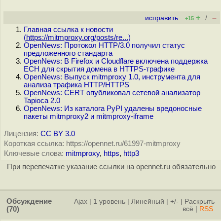
+
–
исправить
/
+15
Главная ссылка к новости
(
https://mitmproxy.org/posts/re...
)
OpenNews: Протокол HTTP/3.0 получил статус
предложенного стандарта
OpenNews: В Firefox и Cloudflare включена поддержка
ECH для скрытия домена в HTTPS-трафике
OpenNews: Выпуск mitmproxy 1.0, инструмента для
анализа трафика HTTP/HTTPS
OpenNews: CERT опубликовал сетевой анализатор
Tapioca 2.0
OpenNews: Из каталога PyPI удалены вредоносные
пакеты mitmproxy2 и mitmproxy-iframe
Лицензия:
CC BY 3.0
Короткая ссылка: https://opennet.ru/61997-mitmproxy
Ключевые слова:
mitmproxy
,
https
,
http3
При перепечатке указание ссылки на opennet.ru обязательно
Обсуждение
Ajax
|
1 уровень
|
Линейный
|
+/-
|
Раскрыть
(70)
всё
|
RSS