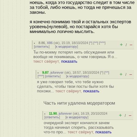
ноешь, когда это государство следит в том числе
за тобой, либо ноешь, но тогда не прячешься за
законы.
я конечно понимаю твой и остальных экспертов
уровень(нулевой), но постарайся хотя бы
минимально логично мыслить.
8.86
,
X86
(
ok
), 15:19, 18/10/2024 [
^
] [
^^
] [
^^^
]
+
–
/
[
ответить
]
[
к модератору
]
Ты по-моему потерял нить обсуждения или
вообще не понимаешь, о чем говоришь Я о...
текст свёрнут,
показать
9.87
,
jsforever
(
ok
), 18:57, 18/10/2024 [
^
] [
^^
]
+
–
/
[
^^^
] [
ответить
]
[
к модератору
]
я уже говорил тебе, что тебе нужно
сделать, чтобы твои посты были хотя бы
похожи...
текст свёрнут,
показать
Часть нити удалена модератором
11.90
,
jsforever
(
ok
), 16:19, 20/10/2024
+
–
/
[
ответить
]
[
к модератору
]
очередной эксперт кончился зачем
тогда начинал спорить, рассказывать
что-то про...
текст свёрнут,
показать