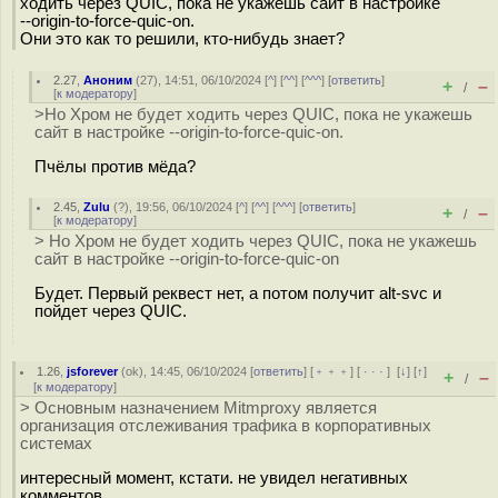
ходить через QUIC, пока не укажешь сайт в настройке
--origin-to-force-quic-on.
Они это как то решили, кто-нибудь знает?
2.27
,
Аноним
(
27
), 14:51, 06/10/2024 [
^
] [
^^
] [
^^^
] [
ответить
]
+
–
/
[
к модератору
]
>Но Хром не будет ходить через QUIC, пока не укажешь
сайт в настройке --origin-to-force-quic-on.
Пчёлы против мёда?
2.45
,
Zulu
(
?
), 19:56, 06/10/2024 [
^
] [
^^
] [
^^^
] [
ответить
]
+
–
/
[
к модератору
]
> Но Хром не будет ходить через QUIC, пока не укажешь
сайт в настройке --origin-to-force-quic-on
Будет. Первый реквест нет, а потом получит alt-svc и
пойдет через QUIC.
1.26
,
jsforever
(
ok
), 14:45, 06/10/2024 [
ответить
] [
﹢﹢﹢
] [
· · ·
]
[
↓
] [
↑
]
+
–
/
[
к модератору
]
> Основным назначением Mitmproxy является
организация отслеживания трафика в корпоративных
системах
интересный момент, кстати. не увидел негативных
комментов.