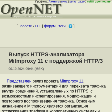
Профиль:
Аноним
(
вход
|
регистрация
)
неRU
opennet.me
[
новости
/
+++
|
форум
|
теги
|
]
Выпуск HTTPS-анализатора
Mitmproxy 11 с поддержкой HTTP/3
06.10.2024 09:44 (MSK)
Представлен
релиз проекта
Mitmproxy 11
,
развивающего инструментарий для перехвата трафика
внутри соединений, установленных по HTTPS, с
возможностями инспектирования, модификации и
повторного воспроизведения трафика. Основным
назначением Mitmproxy является организация
отслеживания трафика в корпоративных системах и