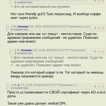
+
–
/
[
к модератору
]
> Это не интерактивный инструмент.
Нет user friendly gui?) Тыж линуксоид. И вообще cерфи
инет через lynks.
2.43
,
Аноним
(
43
), 19:54, 06/10/2024 [
^
] [
^^
] [
^^^
] [
ответить
]
[
↓
] [
↑
]
+
–
/
[
к модератору
]
Для хакеров или как тут пишут - пентестеров. Судя по
администрированию сообщений - не удивлен. Помогает
админ чем может.
3.75
,
Аноним
(
74
), 14:30, 08/10/2024 [
^
] [
^^
] [
^^^
] [
ответить
]
+
–
/
[
к модератору
]
> Для хакеров или как тут пишут - пентестеров. Судя по
администрированию сообщений
> - не удивлен. Помогает админ чем может.
Хакккер это который шарит в пк. Тот который ты имеешь
ввиду называется кракер)
2.63
,
1
(
??
), 11:25, 07/10/2024 [
^
] [
^^
] [
^^^
] [
ответить
]
[
↑
]
+
–
/
[
к модератору
]
Просто устанавливается СВОЙ сертификат через AD и все
дела.
Такое уже давно делает любой DPI.