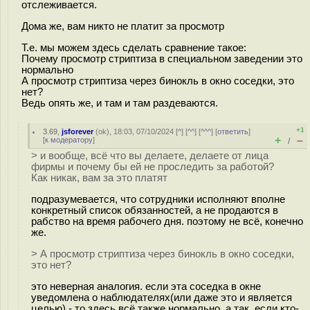
отслеживается.
Дома же, вам никто не платит за просмотр
Т.е. мы можем здесь сделать сравнение такое:
Почему просмотр стриптиза в специальном заведении это
нормально
А просмотр стриптиза через бинокль в окно соседки, это
нет?
Ведь опять же, и там и там раздеваются.
+1
3.69
,
jsforever
(
ok
), 18:03, 07/10/2024 [
^
] [
^^
] [
^^^
] [
ответить
]
+
–
[
к модератору
]
/
> и вообще, всё что вы делаете, делаете от лица
фирмы и почему бы ей не проследить за работой?
Как никак, вам за это платят
подразумевается, что сотрудники исполняют вполне
конкретный список обязанностей, а не продаются в
рабство на время рабочего дня. поэтому не всё, конечно
же.
> А просмотр стриптиза через бинокль в окно соседки,
это нет?
это неверная аналогия. если эта соседка в окне
уведомлена о наблюдателях(или даже это и является
целью) - то здесь всё также нормально. а так, если кто-