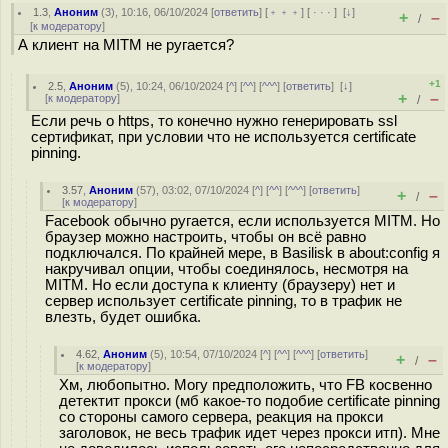
1.3
,
Аноним
(
3
), 10:16, 06/10/2024 [
ответить
] [
﹢﹢﹢
] [
· · ·
]
[
↓
]
+
–
/
[
к модератору
]
А клиент на MITM не ругается?
+1
2.5
,
Аноним
(
5
), 10:24, 06/10/2024 [
^
] [
^^
] [
^^^
] [
ответить
]
[
↓
]
+
–
[
к модератору
]
/
Если речь о https, то конечно нужно генерировать ssl
сертификат, при условии что не используется certificate
pinning.
3.57
,
Аноним
(
57
), 03:02, 07/10/2024 [
^
] [
^^
] [
^^^
] [
ответить
]
+
–
/
[
к модератору
]
Facebook обычно ругается, если используется MITM. Но
браузер можно настроить, чтобы он всё равно
подключался. По крайней мере, в Basilisk в about:config я
накручивал опции, чтобы соединялось, несмотря на
MITM. Но если доступа к клиенту (браузеру) нет и
сервер использует certificate pinning, то в трафик не
влезть, будет ошибка.
4.62
,
Аноним
(
5
), 10:54, 07/10/2024 [
^
] [
^^
] [
^^^
] [
ответить
]
+
–
/
[
к модератору
]
Хм, любопытно. Могу предположить, что FB косвенно
детектит прокси (мб какое-то подобие certificate pinning
со стороны самого сервера, реакция на прокси
заголовок, не весь трафик идет через прокси итп). Мне