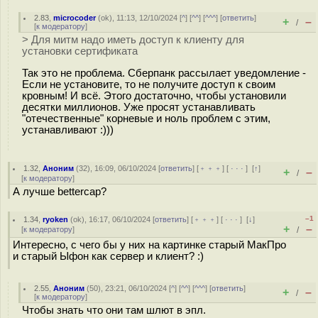
2.83
,
microcoder
(
ok
), 11:13, 12/10/2024 [
^
] [
^^
] [
^^^
] [
ответить
]
+
–
/
[
к модератору
]
> Для митм надо иметь доступ к клиенту для
установки сертификата
Так это не проблема. Сберпанк рассылает уведомление -
Если не установите, то не получите доступ к своим
кровным! И всё. Этого достаточно, чтобы установили
десятки миллионов. Уже просят устанавливать
"отечественные" корневые и ноль проблем с этим,
устанавливают :)))
1.32
,
Аноним
(
32
), 16:09, 06/10/2024 [
ответить
] [
﹢﹢﹢
] [
· · ·
]
[
↑
]
+
–
/
[
к модератору
]
А лучше bettercap?
–1
1.34
,
ryoken
(
ok
), 16:17, 06/10/2024 [
ответить
] [
﹢﹢﹢
] [
· · ·
]
[
↓
]
+
–
[
к модератору
]
/
Интересно, с чего бы у них на картинке старый МакПро
и старый Ыфон как сервер и клиент? :)
2.55
,
Аноним
(
50
), 23:21, 06/10/2024 [
^
] [
^^
] [
^^^
] [
ответить
]
+
–
/
[
к модератору
]
Чтобы знать что они там шлют в эпл.