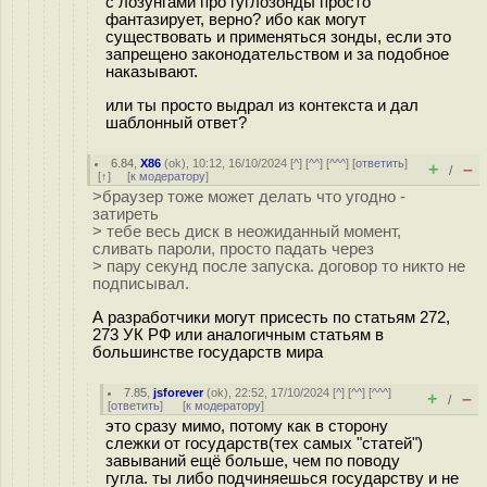
с лозунгами про гуглозонды просто
фантазирует, верно? ибо как могут
существовать и применяться зонды, если это
запрещено законодательством и за подобное
наказывают.
или ты просто выдрал из контекста и дал
шаблонный ответ?
6.84
,
X86
(
ok
), 10:12, 16/10/2024 [
^
] [
^^
] [
^^^
] [
ответить
]
+
–
/
[
↑
] [
к модератору
]
>браузер тоже может делать что угодно -
затиреть
> тебе весь диск в неожиданный момент,
сливать пароли, просто падать через
> пару секунд после запуска. договор то никто не
подписывал.
А разработчики могут присесть по статьям 272,
273 УК РФ или аналогичным статьям в
большинстве государств мира
7.85
,
jsforever
(
ok
), 22:52, 17/10/2024 [
^
] [
^^
] [
^^^
]
+
–
/
[
ответить
]
[
к модератору
]
это сразу мимо, потому как в сторону
слежки от государств(тех самых "статей")
завываний ещё больше, чем по поводу
гугла. ты либо подчиняешься государству и не