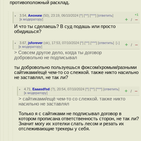
противоположный расклад.
+1
3.54
,
Аноним
(
50
), 23:19, 06/10/2024 [
^
] [
^^
] [
^^^
] [
ответить
]
+
–
[
к модератору
]
/
И что ты сделаешь? В суд подашь или просто
обидишься?
3.67
,
jsforever
(
ok
), 17:53, 07/10/2024 [
^
] [
^^
] [
^^^
] [
ответить
]
[
↓
]
+
–
/
[
к модератору
]
> Совсем другое дело, когда ты договор
добровольно не подписывал
ты добровольно пользуешься фоксом/хромым/разными
сайтиками/ещё чем-то со слежкой. также никто насильно
не заставлял, не так ли?
4.71
,
Eaaasdfsd
(
?
), 20:54, 07/10/2024 [
^
] [
^^
] [
^^^
] [
ответить
]
+
–
/
[
к модератору
]
> сайтиками/ещё чем-то со слежкой. также никто
насильно не заставлял
Только я с сайтиками не подписывал договор в
котором прописана ответственность сторон, не так ли?
Значит могу их хотелки слать лесом и резать их
отслеживающие трекеры у себя.