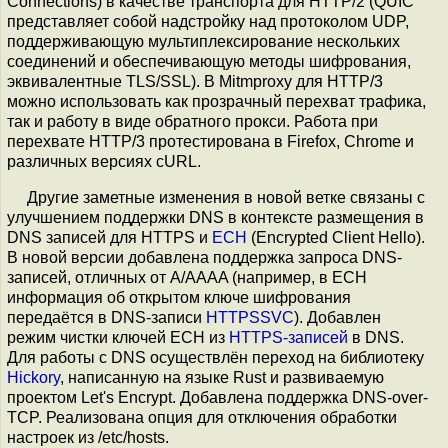
Connections) в качестве транспорта для HTTP/2 (QUIC
представляет собой надстройку над протоколом UDP,
поддерживающую мультиплексирование нескольких
соединений и обеспечивающую методы шифрования,
эквивалентные TLS/SSL). В Mitmproxy для HTTP/3
можно использовать как прозрачный перехват трафика,
так и работу в виде обратного прокси. Работа при
перехвате HTTP/3 протестирована в Firefox, Chrome и
различных версиях cURL.
Другие заметные изменения в новой ветке связаны с
улучшением поддержки DNS в контексте размещения в
DNS записей для HTTPS и
ECH
(Encrypted Client Hello).
В новой версии добавлена поддержка запроса DNS-
записей, отличных от A/AAAA (например, в ECH
информация об открытом ключе шифрования
передаётся в DNS-записи
HTTPSSVC
). Добавлен
режим чистки ключей ECH из
HTTPS-записей
в DNS.
Для работы с DNS осуществлён переход на библиотеку
Hickory
, написанную на языке Rust и развиваемую
проектом Let's Encrypt. Добавлена поддержка DNS-over-
TCP. Реализована опция для отключения обработки
настроек из /etc/hosts.