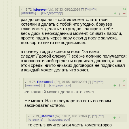
+1
5.72
,
jsforever
(
ok
), 07:33, 08/10/2024 [
^
] [
^^
] [
^^^
]
+
–
[
ответить
]
[
к модератору
]
/
раз договора нет - сайтик может слать твои
хотелки и делать с тобой что угодно. браузер
тоже может делать что угодно - затиреть тебе
весь диск в неожиданный момент, сливать пароли,
просто падать через пару секунд после запуска.
договор то никто не подписывал.
а почему тогда эксперты ноют "за нами
следят"/"долой слежку"? всё же логично получается:
в корпоративной среде ты подписал договор, а вне
этой среды никто никаких договоров не подписывал
и каждый может делать что хочет.
+1
6.78
,
Прохожий
(
??
), 01:55, 10/10/2024 [
^
] [
^^
] [
^^^
]
+
–
[
ответить
]
[
↓
] [
к модератору
]
/
>и каждый может делать что хочет
Не может. На то государство есть со своим
законодательством.
7.79
,
jsforever
(
ok
), 10:02, 10/10/2024 [
^
] [
^^
] [
^^^
]
+
–
/
[
ответить
]
[
к модератору
]
то есть значительная часть коментаторов