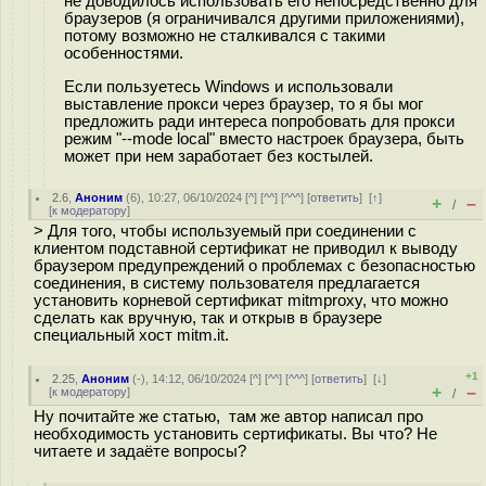
не доводилось использовать его непосредственно для
браузеров (я ограничивался другими приложениями),
потому возможно не сталкивался с такими
особенностями.
Если пользуетесь Windows и использовали
выставление прокси через браузер, то я бы мог
предложить ради интереса попробовать для прокси
режим "--mode local" вместо настроек браузера, быть
может при нем заработает без костылей.
2.6
,
Аноним
(
6
), 10:27, 06/10/2024 [
^
] [
^^
] [
^^^
] [
ответить
]
[
↑
]
+
–
/
[
к модератору
]
> Для того, чтобы используемый при соединении с
клиентом подставной сертификат не приводил к выводу
браузером предупреждений о проблемах с безопасностью
соединения, в систему пользователя предлагается
установить корневой сертификат mitmproxy, что можно
сделать как вручную, так и открыв в браузере
специальный хост mitm.it.
+1
2.25
,
Аноним
(
-
), 14:12, 06/10/2024 [
^
] [
^^
] [
^^^
] [
ответить
]
[
↓
]
+
–
[
к модератору
]
/
Ну почитайте же статью, там же автор написал про
необходимость установить сертификаты. Вы что? Не
читаете и задаёте вопросы?