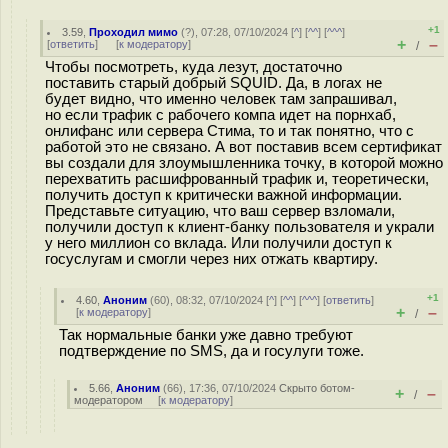
+1
3.59
,
Проходил мимо
(
?
), 07:28, 07/10/2024 [
^
] [
^^
] [
^^^
]
+
–
[
ответить
]
[
к модератору
]
/
Чтобы посмотреть, куда лезут, достаточно
поставить старый добрый SQUID. Да, в логах не
будет видно, что именно человек там запрашивал,
но если трафик с рабочего компа идет на порнхаб,
онлифанс или сервера Стима, то и так понятно, что с
работой это не связано. А вот поставив всем сертификат
вы создали для злоумышленника точку, в которой можно
перехватить расшифрованный трафик и, теоретически,
получить доступ к критически важной информации.
Представьте ситуацию, что ваш сервер взломали,
получили доступ к клиент-банку пользователя и украли
у него миллион со вклада. Или получили доступ к
госуслугам и смогли через них отжать квартиру.
+1
4.60
,
Аноним
(
60
), 08:32, 07/10/2024 [
^
] [
^^
] [
^^^
] [
ответить
]
+
–
[
к модератору
]
/
Так нормальные банки уже давно требуют
подтверждение по SMS, да и госулуги тоже.
5.66
,
Аноним
(
66
), 17:36, 07/10/2024
Скрыто ботом-
+
–
/
модератором
[
к модератору
]