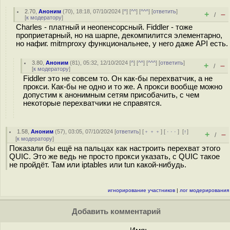
2.70
,
Аноним
(
70
), 18:18, 07/10/2024 [
^
] [
^^
] [
^^^
] [
ответить
]
+
–
/
[
к модератору
]
Charles - платный и неопенсорсный. Fiddler - тоже
проприетарный, но на шарпе, декомпилится элементарно,
но нафиг. mitmproxy функциональнее, у него даже API есть.
3.80
,
Аноним
(
81
), 05:32, 12/10/2024 [
^
] [
^^
] [
^^^
] [
ответить
]
+
–
/
[
к модератору
]
Fiddler это не совсем то. Он как-бы перехватчик, а не
прокси. Как-бы не одно и то же. А прокси вообще можно
допустим к анонимным сетям присобачить, с чем
некоторые перехватчики не справятся.
1.58
,
Аноним
(
57
), 03:05, 07/10/2024 [
ответить
] [
﹢﹢﹢
] [
· · ·
]
[
↑
]
+
–
/
[
к модератору
]
Показали бы ещё на пальцах как настроить перехват этого
QUIC. Это же ведь не просто прокси указать, с QUIC такое
не пройдёт. Там или iptables или tun какой-нибудь.
игнорирование участников
|
лог модерирования
Добавить комментарий