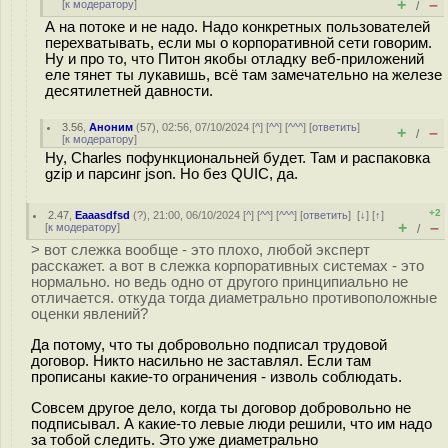
+
–
[
к модератору
]
/
А на потоке и не надо. Надо конкретных пользователей
перехватывать, если мы о корпоративной сети говорим.
Ну и про то, что Питон якобы отладку веб-приложений
еле тянет ты лукавишь, всё там замечательно на железе
десятилетней давности.
3.56
,
Аноним
(
57
), 02:56, 07/10/2024 [
^
] [
^^
] [
^^^
] [
ответить
]
+
–
/
[
к модератору
]
Ну, Charles пофункциональней будет. Там и распаковка
gzip и парсинг json. Но без QUIC, да.
+2
2.47
,
Eaaasdfsd
(
?
), 21:00, 06/10/2024 [
^
] [
^^
] [
^^^
] [
ответить
]
[
↓
] [
↑
]
+
–
[
к модератору
]
/
> вот слежка вообще - это плохо, любой эксперт
расскажет. а вот в слежка корпоративных системах - это
нормально. но ведь одно от другого принципиально не
отличается. откуда тогда диаметрально противоположные
оценки явлений?
Да потому, что ты добровольно подписал трудовой
договор. Никто насильно не заставлял. Если там
прописаны какие-то ограничения - изволь соблюдать.
Совсем другое дело, когда ты договор добровольно не
подписывал. А какие-то левые люди решили, что им надо
за тобой следить. Это уже диаметрально