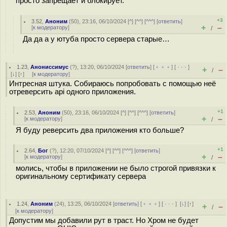
просто запрещает и блокирует.
+3
3.52
,
Аноним
(
50
), 23:16, 06/10/2024 [
^
] [
^^
] [
^^^
] [
ответить
]
+
–
[
к модератору
]
/
Да да а у ютуба просто сервера старые…
1.23
,
Анониссимус
(
?
), 13:20, 06/10/2024 [
ответить
] [
﹢﹢﹢
] [
· · ·
]
+
–
/
[
↓
] [
↑
] [
к модератору
]
Интресная штука. Собираюсь попробовать с помощью неё
отреверсить api одного приложения.
+1
2.53
,
Аноним
(
50
), 23:16, 06/10/2024 [
^
] [
^^
] [
^^^
] [
ответить
]
+
–
[
к модератору
]
/
Я буду реверсить два приложения кто больше?
+1
2.64
,
Бог
(
?
), 12:20, 07/10/2024 [
^
] [
^^
] [
^^^
] [
ответить
]
+
–
[
к модератору
]
/
молись, чтобы в приложении не было строгой привязки к
оригинальному сертификату сервера
1.24
,
Аноним
(
24
), 13:25, 06/10/2024 [
ответить
] [
﹢﹢﹢
] [
· · ·
]
[
↓
] [
↑
]
+
–
/
[
к модератору
]
Допустим мы добавили рут в траст. Но Хром не будет