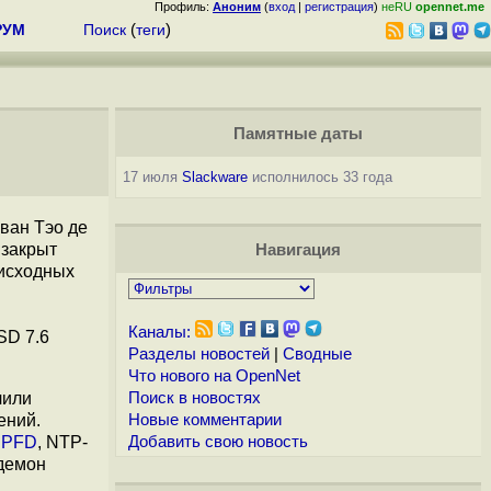
Профиль:
Аноним
(
вход
|
регистрация
)
неRU
opennet.me
РУМ
Поиск
(
теги
)
Памятные даты
17 июля
Slackware
исполнилось 33 года
ван Тэо де
 закрыт
Навигация
 исходных
Каналы:
SD 7.6
Разделы новостей
|
Сводные
Что нового на OpenNet
чили
Поиск в новостях
ений.
Новые комментарии
SPFD
, NTP-
Добавить свою новость
 демон