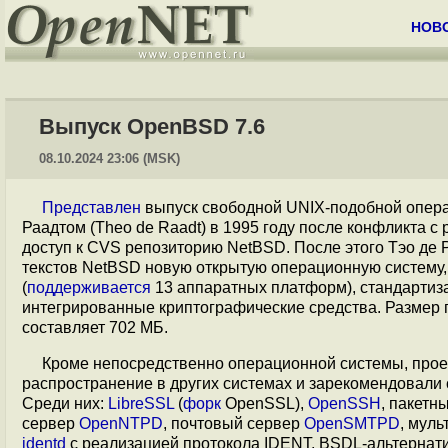
НОВ
Выпуск OpenBSD 7.6
08.10.2024 23:06 (MSK)
Представлен
выпуск свободной UNIX-подобной опер
Раадтом (Theo de Raadt) в 1995 году после конфликта с
доступ к CVS репозиторию NetBSD. После этого Тэо де 
текстов NetBSD новую открытую операционную систему,
(
поддерживается
13 аппаратных платформ), стандартиза
интегрированные криптографические средства. Размер 
составляет 702 МБ.
Кроме непосредственно операционной системы, прое
распространение в других системах и зарекомендовали 
Среди них:
LibreSSL
(
форк
OpenSSL),
OpenSSH
, пакетн
сервер
OpenNTPD
, почтовый сервер
OpenSMTPD
, мул
identd
с реализацией протокола IDENT, BSDL-альтернатив