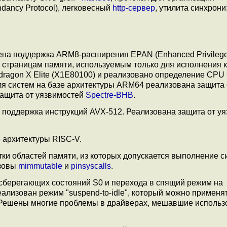
ancy Protocol), легковесный
http-сервер
, утилита синхрон
на поддержка ARM8-расширения EPAN (Enhanced Privilege
 страницам памяти, используемым только для исполнения к
agon X Elite (X1E80100) и реализовано определение CPU 
Для систем на базе архитектуры ARM64 реализована защита 
защита от уязвимостей
Spectre-BHB
.
 поддержка инструкций AVX-512. Реализована защита от у
е архитектуры RISC-V.
ки областей памяти, из которых допускается выполнение 
ызовы
mimmutable
и
pinsyscalls
.
сберегающих состояний S0 и перехода в спящий режим на
лизован режим "suspend-to-idle", который можно применя
 Решены многие проблемы в драйверах, мешавшие исполь