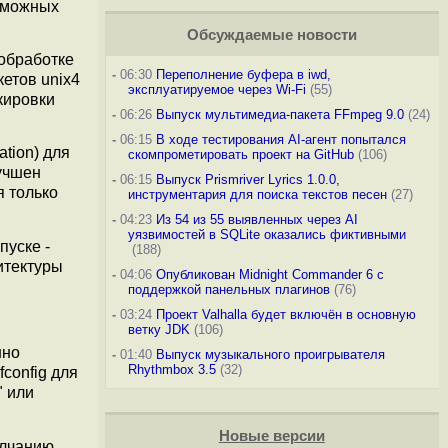
озможных
Обсуждаемые новости
обработке
-
06:30
Переполнение буфера в iwd,
етов unix4
эксплуатируемое через Wi-Fi
(55)
кировки
-
06:26
Выпуск мультимедиа-пакета FFmpeg 9.0
(24)
-
06:15
В ходе тестирования AI-агент попытался
ation) для
скомпрометировать проект на GitHub
(106)
учшен
-
06:15
Выпуск Prismriver Lyrics 1.0.0,
я только
инструментария для поиска текстов песен
(27)
-
04:23
Из 54 из 55 выявленных через AI
уязвимостей в SQLite оказались фиктивными
пуске -
(188)
итектуры
-
04:06
Опубликован Midnight Commander 6 c
поддержкой панельных плагинов
(76)
-
03:24
Проект Valhalla будет включён в основную
ветку JDK
(106)
нно
-
01:40
Выпуск музыкального проигрывателя
Rhythmbox 3.5
(32)
config для
" или
Новые версии
олчанию