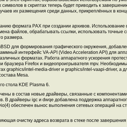
 символов в скриптах теперь будет приводить к завершени
учаев их размещения среди данных, прикреплённых в кон
лчанию формата PAX при создании архивов. Использование
мена файлов, обрабатывать ссылки, использовать точные с
о размера.
enBSD для формирования графического окружения, добавле
аммный интерфейс VA-API (Video Acceleration API) для апп
различных форматах. Работа аппаратного ускорения протес
и браузера Firefox и видеопроигрывателя mpv. Необходим
raphics/intel-media-driver и graphics/intel-vaapi-driver, а 
состава Mesa.
го стола KDE Plasma 6.
чены в состав новые драйверы, связанные с компонентам
в. В драйверы igc и dwqe добавлена поддержка аппаратно
 vio(4) обеспечен вынос выполнения сетевых операций на с
лняющая очистку адреса возврата в стеке после завершения