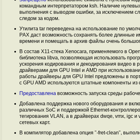
командным интерпретатором ksh. Наличие нулевых
выполнения с выводом ошибки, за исключением сл
следом за кодом.
Утилита tar переведена на использование по умо
PAX даст возможность сохранять более длинные и
времени и помещать в архив файлы очень большог
В состав X11-стека Xenocara, применяемого в Op
библиотека libva, позволяющая использовать прогр
ускорения кодирования и декодирования видео в 
драйверами для GPU Intel и AMD при использовани
работы драйверы для GPU Intel предложены в портах g
с GPU AMD используются штатные компоненты из 
Предоставлена
возможность запуска среды рабоче
Добавлена поддержка нового оборудования и вклю
различных SoC и поддержкой Ethernet-контроллеро
тегирования VLAN, а в драйверах dwqe, vmx, igc и
сетевых карт.
В компилятор добавлена опция "-fret-clean", выпо