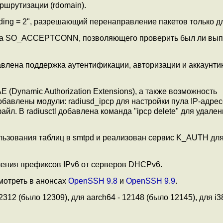
шрутизации (rdomain).
arding = 2", разрешающий перенаправление пакетов только дл
лага SO_ACCEPTCONN, позволяющего проверить был ли вып
бавлена поддержка аутентификации, авторизации и аккаунти
(Dynamic Authorization Extensions), а также возможность
обавлены модули: radiusd_ipcp для настройки пула IP-адрес
айл. В radiusctl добавлена команда "ipcp delete" для удале
льзования таблиц в smtpd и реализован сервис K_AUTH дл
ения префиксов IPv6 от серверов DHCPv6.
отреть в анонсах
OpenSSH 9.8
и
OpenSSH 9.9
.
12 (было 12309), для aarch64 - 12148 (было 12145), для i3