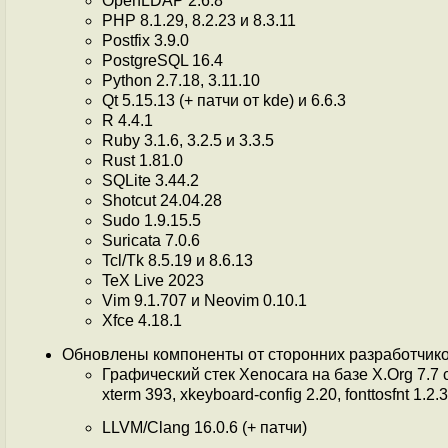
OpenLDAP 2.6.8
PHP 8.1.29, 8.2.23 и 8.3.11
Postfix 3.9.0
PostgreSQL 16.4
Python 2.7.18, 3.11.10
Qt 5.15.13 (+ патчи от kde) и 6.6.3
R 4.4.1
Ruby 3.1.6, 3.2.5 и 3.3.5
Rust 1.81.0
SQLite 3.44.2
Shotcut 24.04.28
Sudo 1.9.15.5
Suricata 7.0.6
Tcl/Tk 8.5.19 и 8.6.13
TeX Live 2023
Vim 9.1.707 и Neovim 0.10.1
Xfce 4.18.1
Обновлены компоненты от сторонних разработчико
Графический стек Xenocara на базе X.Org 7.7 с x
xterm 393, xkeyboard-config 2.20, fonttosfnt 1.2.3
LLVM/Clang 16.0.6 (+ патчи)