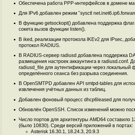
Обеспечена работа PPP-интерфейсов в домене мар
Для IPv6 добавлен режим "sysctl net.inet6.ip6.forw
В функцию getsockopt() добавлена поддержка ф
сокета вызов функции listen().
В iked, реализации протокола IKEv2 для IPsec, до
протокол RADIUS.
В RADIUS-сервер radiusd добавлена поддержка DAE 
размещения настроек аккаунтинга в radiusd.conf. Д
radiusd_file для аутентификации через локальный ф
определённого сеанса без разрыва соединения.
В OpenSMTPD добавлен API smtpd-tables для испо
извлечения учётных данных из таблиц.
Добавлен фоновый процесс dhcp6leased для получ
Обновлён OpenSSH. Список изменений можно посм
Число портов для архитектуры AMD64 составило 123
(было 10830). Среди версий приложений в портах:
Asterisk 16.30.1, 18.24.3, 20.9.3