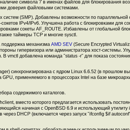
 наличие символа '/' в именах файлов для блокирования в
щими доверия файловыми системами.
 систем (SMP). Добавлены возможности по параллельной 
окетов IPv4/IPv6. Улучшена работа с блокировками для сок
ировками сокеты AF_ROUTE. Избавлены от глобальной бло
также таймеры TCP и многие sysctl.
а поддержка механизма
AMD SEV
(Secure Encrypted Virtualiz
тороны гипервизора или администратора хост-системы. Ул
В vmctl добавлена команда "status -r" для показа состояни
ger) синхронизирована с ядром Linux 6.6.52 (в прошлом вы
ка GPU, применяемого в процессорах Intel на базе микроарх
ебора содержимого каталогов.
lient, вместо которого предлагается использовать постоя
яющийся начиная с OpenBSD 6.9 и использующий утилиту if
ерез DHCP (включается через запуск "ifconfig $if autoconf
ом в shell-скриптах, обрабатываемых используемым по ум