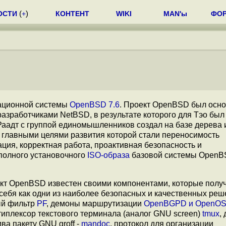
ОСТИ
(
+
)
КОНТЕНТ
WIKI
MAN'ы
ФО
ационной системы
OpenBSD 7.6
. Проект OpenBSD был осно
 разработчиками NetBSD, в результате которого для Тэо был
Раадт с группой единомышленников создал на базе дерева
 главными целями развития которой стали переносимость
ция, корректная работа, проактивная безопасность и
полного установочного
ISO-образа
базовой системы OpenB
кт OpenBSD известен своими компонентами, которые полу
себя как одни из наиболее безопасных и качественных реш
ый фильтр
PF
, демоны маршрутизации
OpenBGPD и OpenO
ьтиплексор текстового терминала (аналог GNU screen)
tmux
,
а пакету GNU groff -
mandoc
, протокол для организации