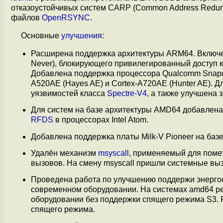
отказоустойчивых систем CARP (Common Address Redund
файлов
OpenRSYNC
.
Основные
улучшения
:
Расширена поддержка архитектуры ARM64. Включе
Never), блокирующего привилегированный доступ к
Добавлена поддержка процессора Qualcomm Snapdr
A520AE (Hayes AE) и Cortex-A720AE (Hunter AE). 
уязвимостей класса
Spectre-V4
, а также улучшена 
Для систем на базе архитектуры AMD64 добавлена
RFDS
в процессорах Intel Atom.
Добавлена поддержка платы Milk-V Pioneer на баз
Удалён механизм
msyscall
, применяемый для помет
вызовов. На смену msyscall пришли системные в
Проведена работа по улучшению поддержи энерго
современном оборудовании. На системах amd64 реа
оборудовании без поддержки спящего режима S3.
спящего режима.