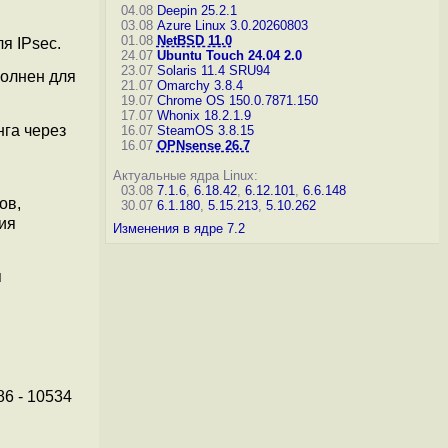
04.08
Deepin 25.2.1
03.08
Azure Linux 3.0.20260803
01.08
NetBSD 11.0
я IPsec.
24.07
Ubuntu Touch 24.04 2.0
23.07
Solaris 11.4 SRU94
олнен для
21.07
Omarchy 3.8.4
19.07
Chrome OS 150.0.7871.150
17.07
Whonix 18.2.1.9
нга через
16.07
SteamOS 3.8.15
16.07
OPNsense 26.7
Актуальные ядра Linux:
03.08
7.1.6
,
6.18.42
,
6.12.101
,
6.6.148
ов,
30.07
6.1.180
,
5.15.213
,
5.10.262
ния
Изменения в ядре 7.2
я
86 - 10534