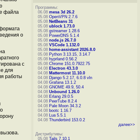
ю
Программы:
це файла
06.08
mesa 3d 26.2
05.08
OpenVPN 2.7.6
05.08
NetBeans 31
05.08
ublock 1.73.0
 формата
05.08
gstreamer 1.28.6
ведения о
05.08
PowerDNS 5.1.4
05.08
node.js 26.7.0
05.08
VSCode 1.132.0
05.08
home-assistant 2026.8.0
на
05.08
Python 3.13.15, 3.14.7
аратного
05.08
hyprland 0.56.2
05.08
Chrome 151.0.7922.75
тирована с
04.08
Electron 43.3.0
ые для
04.08
Mattermost 11.10.0
для работы
04.08
Django 5.2.17, 6.0.8
vln
04.08
Grafana 13.1.2
04.08
GNOME 49.9, 50.4
04.08
Unbound 1.26.0
04.08
Erlang 29.0.5
04.08
PeerTube 8.2.4
и
04.08
Pale Moon 34.3.2
го
04.08
bootc 1.16.7
04.08
Lua 5.5.1
торону
04.08
Thunderbird 153.0.2
далее>>
 вызова.
Дистрибутивы:
05.08
Tails 7.10.1