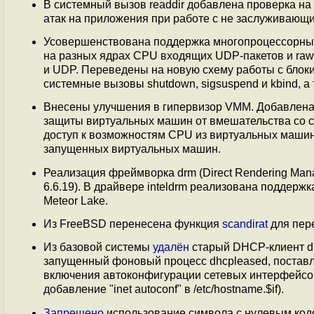
В системный вызов readdir добавлена проверка на
атак на приложения при работе с не заслуживаю
Усовершенствована поддержка многопроцессорных
на разных ядрах CPU входящих UDP-пакетов и raw-с
и UDP. Переведены на новую схему работы с блок
системные вызовы shutdown, sigsuspend и kbind, а 
Внесены улучшения в гипервизор VMM. Добавлен
защиты виртуальных машин от вмешательства со с
доступ к возможностям CPU из виртуальных машин. 
запущенных виртуальных машин.
Реализация фреймворка drm (Direct Rendering Mana
6.6.19). В драйвере inteldrm реализована поддерж
Meteor Lake.
Из FreeBSD перенесена функция
scandirat
для пер
Из базовой системы
удалён
старый DHCP-клиент dhc
запущенный фоновый процесс dhcpleased, поставл
включения автоконфигурации сетевых интерфейсов ч
добавление "inet autoconf" в /etc/hostname.$if).
Запрещено
использование символа с нулевым код