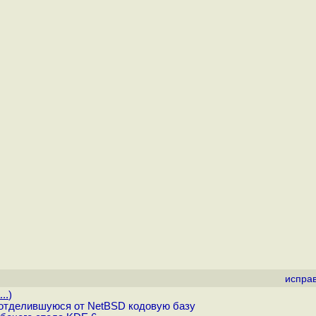
испра
..
)
отделившуюся от NetBSD кодовую базу