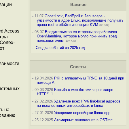
изации
Важное
-
11.07
GhostLock, BadEpoll и Januscape -
уязвимости в ядре Linux, позволяющие получить
права root и обойти изоляцию KVM
(82 +34)
d Access
-
08.07
Вредительство со стороны разработчика
OpenMandriva, которое могло причинить вред
ода.
пользователям
(107 +33)
Cortex-
-
Сводка событий за 2025 год
от
язвимости
Советы
-
19.04.2026
PKI с аппаратным TRNG за 10 дней при
помощи AI
системных
-
09.03.2026
Борьба с web-ботами через запрет
HTTP/1.1
-
27.02.2026
Удаление всех IPv6 link-local адресов
на всех сетевых интерфейсах в Linux
ть на
-
27.01.2026
Ускорение пересборки llama.cpp
зованию
-
25.12.2025
Атомарные обновления в OSTree