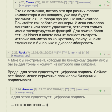
+1
4.26
,
Семен
(
??
), 20:17, 06/12/2024 [
^
] [
^^
] [
^^^
] [
ответить
]
+
–
[
к модератору
]
/
Это не возможно, потому что при разных флагах
компилятора и линковщика, уже код будет
различаться, не говоря про разные компилятора.
Почитайте как работают линкеры. Имена символов
манглятся или вовсе удаляются, остаются только
имена экспортируемых функций. Для поиска багов
есть git bisect и ничего вам не мешает смотреть
историю коммитов по конкретному файлу, и найти
смещение в бинарнике и дисассемблировать.
2.22
,
Rock
(
?
), 19:02, 06/12/2024 [
^
] [
^^
] [
^^^
] [
ответить
]
[
↓
] [
↑
]
+
–
/
[
к модератору
]
> Мне бы инструмент, который по бинарному файлу либы
бы выдал точный коммит, из которого она собрана.
Вроде, для этого существует цифровая подпись. Сейчас
все более-менее серьезные лавки свои бинарники
подписывают.
3.24
,
Аноним
(
6
), 19:32, 06/12/2024 [
^
] [
^^
] [
^^^
] [
ответить
]
+
–
/
[
к модератору
]
>для этого существует цифровая подпись
... но это неточно ... :)