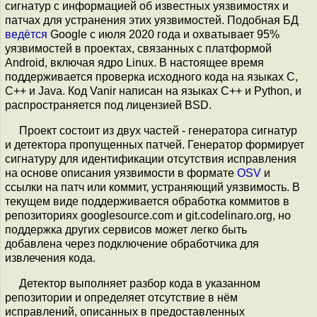
сигнатур с информацией об известных уязвимостях и
патчах для устранения этих уязвимостей. Подобная БД
ведётся
Google с июля 2020 года и охватывает 95%
уязвимостей в проектах, связанных с платформой
Android, включая ядро Linux. В настоящее время
поддерживается проверка исходного кода на языках C,
C++ и Java. Код Vanir написан на языках С++ и Python, и
распространяется под лицензией BSD.
Проект состоит из двух частей - генератора сигнатур
и детектора пропущенных патчей. Генератор формирует
сигнатуру для идентификации отсутствия исправления
на основе описания уязвимости в формате
OSV
и
ссылки на патч или коммит, устраняющий уязвимость. В
текущем виде поддерживается обработка коммитов в
репозиториях googlesource.com и git.codelinaro.org, но
поддержка других сервисов может легко быть
добавлена через подключение обработчика для
извлечения кода.
Детектор выполняет разбор кода в указанном
репозитории и определяет отсутствие в нём
исправлений, описанных в предоставленных