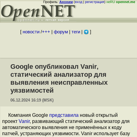
Профиль:
Аноним
(
вход
|
регистрация
)
неRU
opennet.me
[
новости
/
+++
|
форум
|
теги
|
]
Google опубликовал Vanir,
статический анализатор для
выявления неисправленных
уязвимостей
06.12.2024 16:19 (MSK)
Компания Google
представила
новый открытый
проект
Vanir
, развивающий статический анализатор для
автоматического выявления не применённых к коду
патчей, устраняющих уязвимости. Vanir использует базу