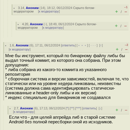
–1
3.14
,
Аноним
(
14
), 18:12, 06/12/2024
Скрыто ботом-
+
–
модератором
[
к модератору
]
/
4.20
,
Аноним
(
-
), 18:49, 06/12/2024
Скрыто ботом-
+
–
/
модератором
[
к модератору
]
–2
1.6
,
Аноним
(
6
), 17:11, 06/12/2024 [
ответить
] [
﹢﹢﹢
] [
· · ·
]
[
↑
]
+
–
[
к модератору
]
/
Мне бы инструмент, который по бинарному файлу либы бы
выдал точный коммит, из которого она собрана. При этом
допущения:
* либа собрана из какого-то комиита из указанного
репозитория
* сборочная система и версии зависимостей, включая те, что
статически или на уровне хедера линкованы, неизвестны
(система должна сама идентифицировать статически-
линкованные и header-only либы и их версии)
* индекс специально для бинарников не создавался
2.7
,
Аноним
(
6
), 17:13, 06/12/2024 [
^
] [
^^
] [
^^^
] [
ответить
]
[
↓
]
+
–
/
[
к модератору
]
Если что - для целей апгрейда либ в старой системе
Android без полной пересборки оной из исходников.