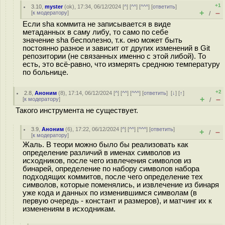
+1
3.10
,
myster
(
ok
), 17:34, 06/12/2024 [
^
] [
^^
] [
^^^
] [
ответить
]
+
–
[
к модератору
]
/
Если sha коммита не записывается в виде
метаданных в саму либу, то само по себе
значение sha бесполезно, т.к. оно может быть
постоянно разное и зависит от других изменений в Git
репозитории (не связанных именно с этой либой). То
есть, это всё-равно, что измерять среднюю температуру
по больнице.
+2
2.8
,
Аноним
(
8
), 17:14, 06/12/2024 [
^
] [
^^
] [
^^^
] [
ответить
]
[
↓
] [
↑
]
+
–
[
к модератору
]
/
Такого инструмента не существует.
3.9
,
Аноним
(
6
), 17:22, 06/12/2024 [
^
] [
^^
] [
^^^
] [
ответить
]
+
–
/
[
к модератору
]
Жаль. В теори можно было бы реализовать как
определение различий в именах символов из
исходников, после чего извлечения символов из
бинарей, определение по набору символов набора
подходящих коммитов, после чего определение тех
символов, которые поменялись, и извлечение из бинаря
уже кода и данных по изменившимся символам (в
первую очередь - констант и размеров), и матчинг их к
изменениям в исходникам.