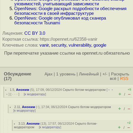
уязвимостей, учитывающий зависимости
OpenNews: Google раскрыл подробности обеспечения
безопасности в своей инфраструктуре
OpenNews: Google опубликовал код сканера
безопасности Tsunami
Лицензия:
CC BY 3.0
Короткая ссылка: https://opennet.ru/62358-vanir
Ключевые слова:
vanir
,
security
,
vulnerability
,
google
При перепечатке указание ссылки на opennet.ru обязательно
Обсуждение
Ajax
|
1 уровень
|
Линейный
|
+/-
|
Раскрыть
(17)
всё
|
RSS
1.5
,
Аноним
(
5
), 17:09, 06/12/2024
Скрыто ботом-модератором
[
﹢﹢
+5
+
–
﹢
] [
· · ·
] [
к модератору
]
/
2.11
,
Аноним
(
-
), 17:34, 06/12/2024
Скрыто ботом-модератором
+
–
/
[
к модератору
]
+2
3.13
,
Аноним
(
13
), 17:57, 06/12/2024
Скрыто ботом-
+
–
модератором
[
к модератору
]
/