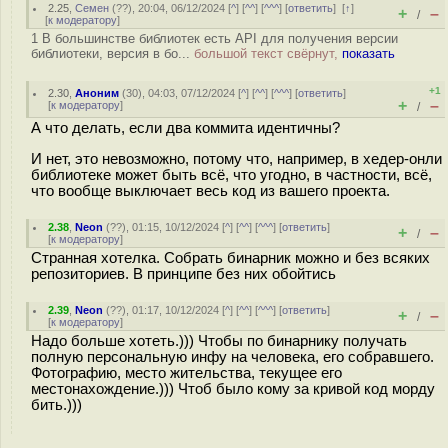
2.25
,
Семен
(
??
), 20:04, 06/12/2024 [
^
] [
^^
] [
^^^
] [
ответить
]
[
↑
]
+
–
/
[
к модератору
]
1 В большинстве библиотек есть API для получения версии
библиотеки, версия в бо...
большой текст свёрнут,
показать
+1
2.30
,
Аноним
(
30
), 04:03, 07/12/2024 [
^
] [
^^
] [
^^^
] [
ответить
]
+
–
[
к модератору
]
/
А что делать, если два коммита идентичны?
И нет, это невозможно, потому что, например, в хедер-онли
библиотеке может быть всё, что угодно, в частности, всё,
что вообще выключает весь код из вашего проекта.
2.38
,
Neon
(
??
), 01:15, 10/12/2024 [
^
] [
^^
] [
^^^
] [
ответить
]
+
–
/
[
к модератору
]
Странная хотелка. Собрать бинарник можно и без всяких
репозиториев. В принципе без них обойтись
2.39
,
Neon
(
??
), 01:17, 10/12/2024 [
^
] [
^^
] [
^^^
] [
ответить
]
+
–
/
[
к модератору
]
Надо больше хотеть.))) Чтобы по бинарнику получать
полную персональную инфу на человека, его собравшего.
Фотографию, место жительства, текущее его
местонахождение.))) Чтоб было кому за кривой код морду
бить.)))