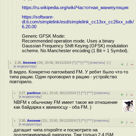
https://ru.wikipedia.org/wiki/Частотная_манипуляция
https://software-
dl.ti.com/simplelink/esd/simplelink_cc13xx_cc26xx_sdk/
6.20.00
Generic GFSK Mode:
Recommended operation mode. Uses a binary
Gaussian Frequency Shift Keying (GFSK) modulation
scheme. No Manchester encoding (1 Bit = 1 Symbol).
2.26
,
Аноним
(
26
), 20:06, 30/12/2024 [
^
] [
^^
] [
^^^
] [
ответить
]
[
↑
]
+
–
/
[
к модератору
]
В видео. Конкретно narrowband FM. У ребят было что-то
типа рации. Один проговорил в рацию - устройство
повторило.
3.27
,
pavlinux
(
ok
), 20:16, 30/12/2024 [
^
] [
^^
] [
^^^
] [
ответить
]
+
–
/
[
к модератору
]
NBFM к обычному FM имеет такое же отношение
как байдарка к авианосцу - оба FM. )
3.30
,
Аноним
(
31
), 23:50, 30/12/2024 [
^
] [
^^
] [
^^^
] [
ответить
]
+
–
/
[
к модератору
]
даташит чипа откройте и посмотрите на
поддерживаемый диапазон. Там только 2.4 ISM