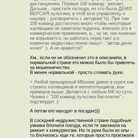
дистанционки. Первые 100 команд - рюхает.
Дальше... простите господа, но это была ДЕМО
ВЕРСИЯ пультика, а чтоб всю управлялку и
нашару - договоритесь с автором! %). При том
100 команд достаточно много чтобы некоторые
халявщики не заметили подвоха, впихали это в
коммерческие применения, и... ну не, оно конечно
не взрывается, но работать перестает а в
коментах недвусмысленно пишут - "автор денег
хочет" :). А не нравится?
Хм.. если он не обозначил это в описанипи, в
нормальной стране его можно было бы привлечь
за мошенничество.
В менее нормальной - просто сломать руки.
> Любой прошареный МКшник давно в курсе как
строить халявщиков и неплательщиков, вон
примеров выше. Делается с любым МК по сути.
Чувака с "100 команд пультика бесплатно" -
подтвердит :)
А потом его находят в посадке)))
В соседней недружественной стране подобные
умники блочили поезда, если те заезжали на
ремонт к конкурентам. Но тк руки были из опы -
то блочились еще те, которые просто проезжали