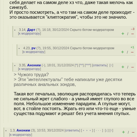
себя делает на самом деле хз что, даже такая мелочь как
синезуб.
И просто посмотреть, а что там на самом деле проиходит -
это оказывается "клиптократия", чтобы это не значило.
–3
3.14
,
Дарт
(
?
), 16:18, 30/12/2024
Скрыто ботом-модератором
+
–
[
к модератору
]
/
+1
4.23
,
pv
(
?
), 19:55, 30/12/2024
Скрыто ботом-модератором
+
–
[
к модератору
]
/
3.35
,
Аноним
(
-
), 18:01, 31/12/2024 [
^
] [
^^
] [
^^^
] [
ответить
]
[
↑
]
+
–
/
[
к модератору
]
> Чужого труда?
> Эти "интеллектуалы" тебе напихали уже десятки
различных анальных зондов,
Такая вот печалька, эволюция распорядилась что теперь
не сильный жрет слабого - а умный имеет глупого во все
поля. Небольшое изменение парадигм. А глупые могут,
вот, в стойле постоять. Жрать его или что-то еще - умные
существа подумают и решат без учета мнения глупых.
1.3
,
Аноним
(
3
), 10:53, 30/12/2024 [
ответить
] [
﹢﹢﹢
] [
· · ·
]
[
↓
] [
↑
]
+
–
/
[
к модератору
]