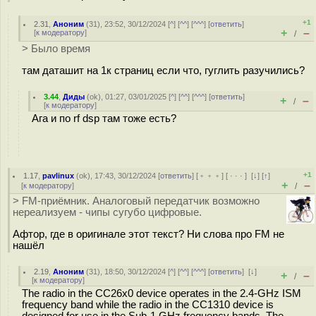
+1
2.31
,
Аноним
(
31
), 23:52, 30/12/2024 [
^
] [
^^
] [
^^^
] [
ответить
]
+
–
[
к модератору
]
/
> Было время
там даташит на 1к страниц если что, гуглить разучились?
3.44
,
Диды
(
ok
), 01:27, 03/01/2025 [
^
] [
^^
] [
^^^
] [
ответить
]
+
–
/
[
к модератору
]
Ага и по rf dsp там тоже есть?
+1
1.17
,
pavlinux
(
ok
), 17:43, 30/12/2024 [
ответить
] [
﹢﹢﹢
] [
· · ·
]
[
↓
] [
↑
]
+
–
[
к модератору
]
/
> FM-приёмник. Аналоговый передатчик возможно
нереализуем - чипы сугубо цифровые.
Афтор, где в оригинале этот текст? Ни слова про FM не
нашëл
2.19
,
Аноним
(
31
), 18:50, 30/12/2024 [
^
] [
^^
] [
^^^
] [
ответить
]
[
↓
]
+
–
/
[
к модератору
]
The radio in the CC26x0 device operates in the 2.4-GHz ISM
frequency band while the radio in the CC1310 device is