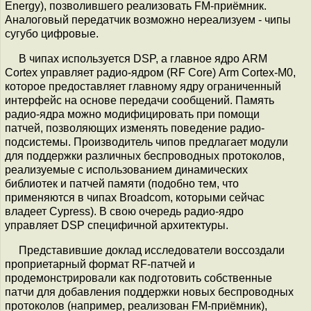
Energy), позволившего реализовать FM-приёмник.
Аналоговый передатчик возможно нереализуем - чипы
сугубо цифровые.
В чипах используется DSP, а главное ядро ARM
Cortex управляет радио-ядром (RF Core) Arm Cortex-M0,
которое предоставляет главному ядру ограниченный
интерфейс на основе передачи сообщений. Память
радио-ядра можно модифицировать при помощи
патчей, позволяющих изменять поведение радио-
подсистемы. Производитель чипов предлагает модули
для поддержки различных беспроводных протоколов,
реализуемые с использованием динамических
библиотек и патчей памяти (подобно тем, что
применяются в чипах Broadcom, которыми сейчас
владеет Cypress). В свою очередь радио-ядро
управляет DSP специфичной архитектуры.
Представившие доклад исследователи воссоздали
проприетарный формат RF-патчей и
продемонстрировали как подготовить собственные
патчи для добавления поддержки новых беспроводных
протоколов (например, реализован FM-приёмник),