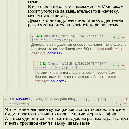
мимо.
В итоге их нагибают и самым умным МКшникам
грозит уголовка за вмешательсвто в железку,
мошенничество и тд.
Думаю кол-во подобных генитальных деятелей
резко уменьшится, по крайней мере на время.
8.41
,
Аноним
(
-
), 20:39, 31/12/2024 [
^
] [
^^
] [
^^^
]
+
–
/
[
ответить
]
[
к модератору
]
Довольно стандартный способ перманентного факапа
ноутбучных батарей всякими BQ о...
большой текст
свёрнут,
показать
9.42
,
Аноним
(
-
), 21:26, 31/12/2024 [
^
] [
^^
] [
^^^
]
+
–
/
[
ответить
]
[
к модератору
]
Погоди, как это понатырили, если проект был
бесплатным Тут уже копрорастией поп...
текст
свёрнут,
показать
–3
1.8
,
Аноним
(
-
), 14:10, 30/12/2024 [
ответить
] [
﹢﹢﹢
] [
· · ·
]
[
↓
] [
↑
]
+
–
[
к модератору
]
/
Что ж, ждем наплыва кулхацкеров и сприпткидзов, которые
будут просто накатывать готовые патчи и cpaть в эфир.
А потом удивляться, что частотнадзоры разных стран начнут
пинать производителя и закручивать гайки.