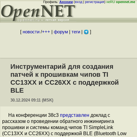
Профиль:
Аноним
(
вход
|
регистрация
)
неRU
opennet.me
[
новости
/
+++
|
форум
|
теги
|
]
Инструментарий для создания
патчей к прошивкам чипов TI
CC13XX и CC26XX с поддержкой
BLE
30.12.2024 09:11 (MSK)
На конференции 38с3
представлен
доклад с
рассказом о проведении обратного инжиниринга
прошивки и системы команд чипов TI SimpleLink
(CC13XX и CC26XX) с поддержкой BLE (Bluetooth Low