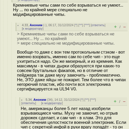
Кремниевые чипы сами по себе взрываться не умеют...
Ну ... по крайней мере специально не
модифицированные чипы.
4.33
,
Аноним
(
-
), 06:17, 31/12/2024 [
^
] [
^^
] [
^^^
] [
ответить
]
+
–
/
[
к модератору
]
> Кремниевые чипы сами по себе взрываться не
умеют... Ну ... по крайней
> мере специально не модифицированные чипы.
Вообще-то даже с вон тем протокольным стэком - вот
именно взорвать, именно сам по себе чип - это еще
ухитриться надо. Он же мизерный, и из кремния. Как
максимум - в чипах дырки образуются при каких-то
совсем брутальных факапов, но в отличие от
пейджера так даже муху замочить - проблематично.
Не, ЭТО даже яйцы не пожарит. Тем более что в чипах
негорючий пластик, ибо почти вся электроника
сертифицируется на UL94 V0.
5.34
,
Аноним
(
34
), 14:12, 31/12/2024 [
^
] [
^^
] [
^^^
]
+
–
/
[
ответить
]
[
к модератору
]
Не, американцы более 5 лет назад изобрели
взрывающиеся чипы. Муху не замочит, но отрыв
дорожек сделает, и сам чип - в хлам. Это для
обеспечения целостности военной электроник. Если
чип с секретной инфой в руки врагу попадёт - то он