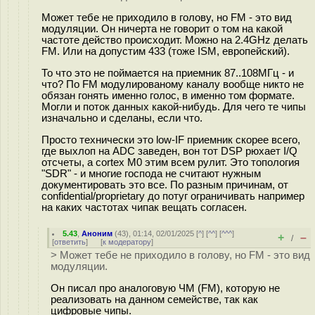
Может тебе не приходило в голову, но FM - это вид
модуляции. Он ничерта не говорит о том на какой
частоте действо происходит. Можно на 2.4GHz делать
FM. Или на допустим 433 (тоже ISM, европейский).
То что это не поймается на приемник 87..108МГц - и
что? По FM модулированому каналу вообще никто не
обязан гонять именно голос, в именно том формате.
Могли и поток данных какой-нибудь. Для чего те чипы
изначально и сделаны, если что.
Просто технически это low-IF приемник скорее всего,
где выхлоп на ADC заведен, вон тот DSP рюхает I/Q
отсчеты, а cortex M0 этим всем рулит. Это топология
"SDR" - и многие господа не считают нужным
документировать это все. По разным причинам, от
confidential/proprietary до потуг ограничивать например
на каких частотах чипак вещать согласен.
5.43
,
Аноним
(
43
), 01:14, 02/01/2025 [
^
] [
^^
] [
^^^
]
+
–
/
[
ответить
]
[
к модератору
]
> Может тебе не приходило в голову, но FM - это вид
модуляции.
Он писал про аналоговую ЧМ (FM), которую не
реализовать на данном семействе, так как
цифровые чипы.