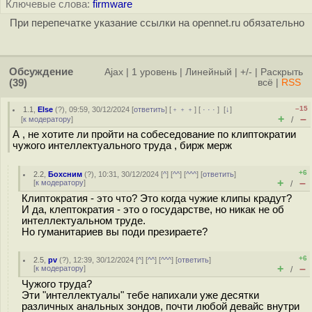
Ключевые слова:
firmware
При перепечатке указание ссылки на opennet.ru обязательно
Обсуждение
Ajax
|
1 уровень
|
Линейный
|
+/-
|
Раскрыть
(39)
всё
|
RSS
–15
1.1
,
Else
(
?
), 09:59, 30/12/2024 [
ответить
] [
﹢﹢﹢
] [
· · ·
]
[
↓
]
+
–
[
к модератору
]
/
А , не хотите ли пройти на собеседование по клиптократии
чужого интеллектуального труда , бирж мерж
+6
2.2
,
Бохсним
(
?
), 10:31, 30/12/2024 [
^
] [
^^
] [
^^^
] [
ответить
]
+
–
[
к модератору
]
/
Клиптократия - это что? Это когда чужие клипы крадут?
И да, клептократия - это о государстве, но никак не об
интеллектуальном труде.
Но гуманитариев вы поди презираете?
+6
2.5
,
pv
(
?
), 12:39, 30/12/2024 [
^
] [
^^
] [
^^^
] [
ответить
]
+
–
[
к модератору
]
/
Чужого труда?
Эти "интеллектуалы" тебе напихали уже десятки
различных анальных зондов, почти любой девайс внутри