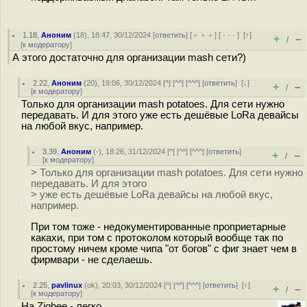
1.18
,
Аноним
(
18
), 18:47, 30/12/2024 [
ответить
] [
﹢﹢﹢
] [
· · ·
]
[
↑
]
+
–
/
[
к модератору
]
А этого достаточно для организации mash сети?)
2.22
,
Аноним
(
20
), 19:06, 30/12/2024 [
^
] [
^^
] [
^^^
] [
ответить
]
[
↓
]
+
–
/
[
к модератору
]
Только для организации mash potatoes. Для сети нужно
передавать. И для этого уже есть дешёвые LoRa девайсы
на любой вкус, например.
3.39
,
Аноним
(
-
), 18:26, 31/12/2024 [
^
] [
^^
] [
^^^
] [
ответить
]
+
–
/
[
к модератору
]
> Только для организации mash potatoes. Для сети нужно
передавать. И для этого
> уже есть дешёвые LoRa девайсы на любой вкус,
например.
При том тоже - недокументированные проприетарные
какахи, при том с протоколом который вообще так по
простому ничем кроме чипа "от богов" с фиг знает чем в
фирмвари - не сделаешь.
2.25
,
pavlinux
(
ok
), 20:03, 30/12/2024 [
^
] [
^^
] [
^^^
] [
ответить
]
[
↑
]
+
–
/
[
к модератору
]
На Zigbee - легко