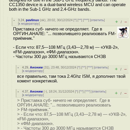
designed for use in the Sub-1 GHz frequency bands. The
CC1350 device is a dual-band wireless MCU and can operate
both in the Sub-1 GHz and 2.4-GHz bands.
3.24
,
pavlinux
(
ok
), 20:02, 30/12/2024 [
^
] [
^^
] [
^^^
] [
ответить
]
+
–
/
[
к модератору
]
Приставка суб- ничего не определяет. Где в
ОРГИН.АНАЛЕ: "... позволившего реализовать FM-
приёмник."
- Если что: 87,5—108 МГц (3,43—2,78 м) — «УКВ-2»,
«FM-диапазон», «ФМ-диапазон».
- Частоты 300 до 3000 МГц называются СНЗВ
4.29
,
Аноним
(
31
), 23:48, 30/12/2024 [
^
] [
^^
] [
^^^
] [
ответить
]
+
–
/
[
к модератору
]
все правильно, там тока 2.4Ghz ISM, я дополнил твой
комент конкретикой.
4.37
,
Аноним
(
-
), 18:24, 31/12/2024 [
^
] [
^^
] [
^^^
] [
ответить
]
+
–
/
[
к модератору
]
> Приставка суб- ничего не определяет. Где в
ОРГИН.АНАЛЕ: "... позволившего реализовать
> FM-приёмник."
> - Если что: 87,5—108 МГц (3,43—2,78 м) — «УКВ-2»,
«FM-диапазон»,
> «ФМ-диапазон».
> - Частоты 300 до 3000 МГц называются СНЗВ