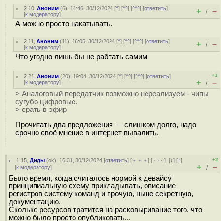
2.10
,
Аноним
(
6
), 14:46, 30/12/2024 [
^
] [
^^
] [
^^^
] [
ответить
]
+
–
/
[
к модератору
]
А можно просто накатывать.
2.11
,
Аноним
(
11
), 16:05, 30/12/2024 [
^
] [
^^
] [
^^^
] [
ответить
]
+
–
/
[
к модератору
]
Что угодно лишь бы не рабтать самим
+1
2.21
,
Аноним
(
20
), 19:04, 30/12/2024 [
^
] [
^^
] [
^^^
] [
ответить
]
+
–
[
к модератору
]
/
> Аналоговый передатчик возможно нереализуем - чипы
сугубо цифровые.
> cpaть в эфир
Прочитать два предложения — слишком долго, надо
срочно своё мнение в интернет вывалить.
+2
1.15
,
Диды
(
ok
), 16:31, 30/12/2024 [
ответить
] [
﹢﹢﹢
] [
· · ·
]
[
↓
] [
↑
]
+
–
[
к модератору
]
/
Было время, когда считалось нормой к девайсу
принципиальную схему прикладывать, описание
регистров систему команд и прочую, ныне секретную,
документацию.
Сколько ресурсов тратится на расковыривание того, что
можно было просто опубликовать...