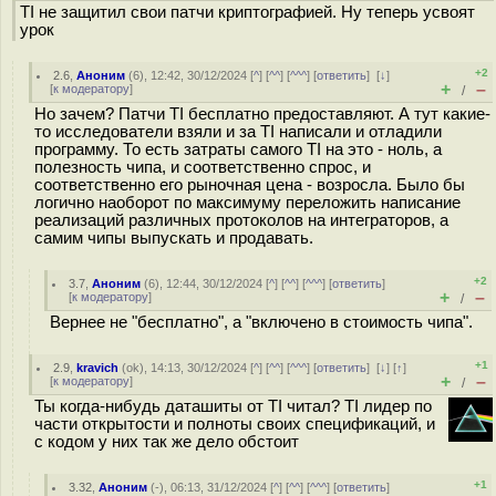
TI не защитил свои патчи криптографией. Ну теперь усвоят
урок
+2
2.6
,
Аноним
(
6
), 12:42, 30/12/2024 [
^
] [
^^
] [
^^^
] [
ответить
]
[
↓
]
+
–
[
к модератору
]
/
Но зачем? Патчи TI бесплатно предоставляют. А тут какие-
то исследователи взяли и за TI написали и отладили
программу. То есть затраты самого TI на это - ноль, а
полезность чипа, и соответственно спрос, и
соответственно его рыночная цена - возросла. Было бы
логично наоборот по максимуму переложить написание
реализаций различных протоколов на интеграторов, а
самим чипы выпускать и продавать.
+2
3.7
,
Аноним
(
6
), 12:44, 30/12/2024 [
^
] [
^^
] [
^^^
] [
ответить
]
+
–
[
к модератору
]
/
Вернее не "бесплатно", а "включено в стоимость чипа".
+1
2.9
,
kravich
(
ok
), 14:13, 30/12/2024 [
^
] [
^^
] [
^^^
] [
ответить
]
[
↓
] [
↑
]
+
–
[
к модератору
]
/
Ты когда-нибудь даташиты от TI читал? TI лидер по
части открытости и полноты своих спецификаций, и
с кодом у них так же дело обстоит
+1
3.32
,
Аноним
(
-
), 06:13, 31/12/2024 [
^
] [
^^
] [
^^^
] [
ответить
]