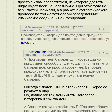
просто в хлам превратиться, из которого достать
инфу будет вообще невозможно. При этом туда не
взрывчатки напихали, а в рамках литографического
процесса по той же технологии определённые
химические соединения синтезировали.
6.36
,
Аноним
(
-
), 18:15, 31/12/2024 [
^
] [
^^
] [
^^^
]
+
–
/
[
ответить
]
[
к модератору
]
Производители батарей для ноутов давно придумали
способ лучше когда чип считает...
большой текст свёрнут,
показать
7.40
,
Аноним
(
40
), 18:26, 31/12/2024 [
^
] [
^^
] [
^^^
]
+
–
/
[
ответить
]
[
к модератору
]
> Производители батарей для ноутов давно
придумали способ лучше: когда чип считает что
батарея все, он просто коротит ее. Выгорает
предохранитель. С точки зрения average joe - вы,
таки, ВНЕЗАПНО идете покупать новую
батарею.
Никогда с подобным не сталкивался. Скорее ее
раздует в шар.
Но, лучше уж так, чем читать "загорелась
батарейка и сожгла дом".
> Вон там какой-то любитель PIC'ов постебался
над халявщиками: выложил фирмварь пультика