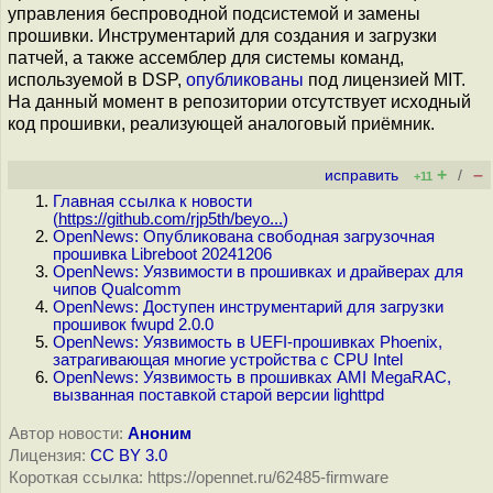
управления беспроводной подсистемой и замены
прошивки. Инструментарий для создания и загрузки
патчей, а также ассемблер для системы команд,
используемой в DSP,
опубликованы
под лицензией MIT.
На данный момент в репозитории отсутствует исходный
код прошивки, реализующей аналоговый приёмник.
+
–
исправить
/
+11
Главная ссылка к новости
(
https://github.com/rjp5th/beyo...
)
OpenNews: Опубликована свободная загрузочная
прошивка Libreboot 20241206
OpenNews: Уязвимости в прошивках и драйверах для
чипов Qualcomm
OpenNews: Доступен инструментарий для загрузки
прошивок fwupd 2.0.0
OpenNews: Уязвимость в UEFI-прошивках Phoenix,
затрагивающая многие устройства с CPU Intel
OpenNews: Уязвимость в прошивках AMI MegaRAC,
вызванная поставкой старой версии lighttpd
Автор новости:
Аноним
Лицензия:
CC BY 3.0
Короткая ссылка: https://opennet.ru/62485-firmware