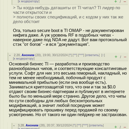
+
–
[
к модератору
]
/
> Ты когда-нибудь даташиты от TI читал? TI лидер по
части открытости и
> полноты своих спецификаций, и с кодом у них так же
дело обстоит
Ога, только secure boot в TI OMAP - не документирован
нифига даже. А уж уровень RF в подобных чипах -
наверное даже под NDA не дадут. Вот вам протокольный
стэк "от богов" - и вся "документация".
2.20
,
Аноним
(
20
), 19:00, 30/12/2024 [
^
] [
^^
] [
^^^
] [
ответить
]
[
↑
]
+
–
/
[
к модератору
]
Основной бизнес TI — разработка и производство
разнообразных чипов, и соответствующие консалтинговые
услуги. Софт для них это весьма геморный, накладный, но
тем не менее необходимый, побочный продукт с
минимальной прибылью (если она вообще есть).
Заниматься криптозащитой того, что они и так за $0.0
отдают своим бизнес-партнерам и публикуют в интернете
было бы по меньшей мере странно. Другое дело, что чипы
по сути свободны для любых бесконтрольных
модификаций, а значит любой посредник может
модифицировать прошивку перед продажей по своему
усмотрению. Но от такого ни один пейджер не застрахован.
3.28
,
Аноним
(
28
), 20:37, 30/12/2024 [
^
] [
^^
] [
^^^
] [
ответить
]
+
–
/
[
к модератору
]